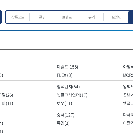
ㅈ
ㅊ
ㅋ
ㅌ
ㅍ
ㅎ
어.운반
산업.안전.웰딩.계절
목공공구.목공기계
디월트(158)
아임삭
K
L
M
N
O
P
Q
R
S
T
U
V
W
X
Y
Z
산업, 생활용품
조각도.끌
6)
FLEX (3)
MORS
- 펜
- 평도
프핸들
- 나사고정제
- 아사도
임팩렌치(54)
임팩드
- 배관밀봉제
- 환도
ACE POWER
Armor Tool, LLC
릴(26)
앵글그라인더(17)
콤보세
- 윤활방청제
- 심환도
BTK
CHANNELLOCK
버(11)
컷쏘(11)
앵글그
- 선글라스, 고글
- 곡환도
CROWN
DEWIT
- 설치형가림막
- 삼각도
중국(127)
다국적
기
- 블로워
EISHIN
- 곡아사도
EKLIND
가공기
- 전선릴
- 곡삼각도
4)
독일(3)
이탈리
FASTCAP
FISKARS
- 연장선
- 조각도
1)
FORREST
GIANTLOK