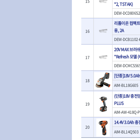
15
- T렌치
*2, TSTAK)
- 로터리해머
- T렌치세트
- 배터리
DEW-DCD806S2
- 접렌치
- 충전기
- 접별렌치
리튬이온 컴팩트 충
- 청소기
- T별렌치세트
용, 2A
- 오토해머
16
- 깃발형별렌치
전동악세서리
DEW-DCB1102-
- 너트T렌치
- 충전드릴용소
- 별T렌치
20V MAX 브러
- 전동비트롱소
- 소켓비트세트
*Refresh 모델 
17
- 드릴비트
- 공구세트
- 비트세트
DEW-DCMCS56
- 드라이버세트
- 드릴척
- 렌치세트
[단종]18V 5.0
- 육각비트
- 육각드라이버
18
- 퀵릴리스비트
AIM-BL18G605
- 드라이버
- 전동비트소켓
- 타격드라이버
(단종)18V 충전
- 롱자석소켓
- 양용드라이버
PLUS
19
- 소켓아답타
- 너트드라이버
- 악세서리
AIM-AW-418Q-
- 별드라이버
- 청소기
- 일자드라이버
14.4V 3.0Ah
- 컷쏘날
- 십자드라이버
20
- 원형톱날
AIM-BL14Q503
- 포지드라이버
- 라운드너트드라이버
에어공구