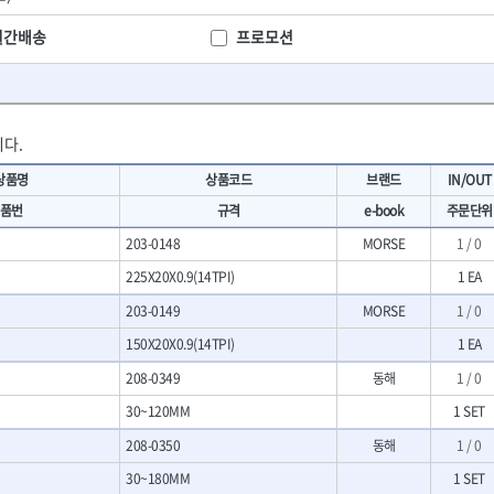
- 마카
- 대형평도
HIT
IR
- 매직
- 조각도세트
월간배송
프로모션
KAKURI
Katimax
- 작업등
- D형조각도
- 케이블타이
- 카빙나이프
KLEIN
KNIPEX
기
- 스피커
- 나이프
KUKEN
LENOX(사입)
- 스코프
안전용품
LOGOSOL(AGMA)
LONCIN
다.
인
- 손도끼
- 안전안경
MAYHEW
MCC
- 목공용끌
- 안전고글
상품명
상품코드
브랜드
IN/OUT
팩
- 목공용끌세트
NICHOLSON
Norton
- 방진마스크
품번
규격
e-book
주문단위
니릴
- 나무상자케이스
- 방독마스크
PFEIL
PICA
- 버니셔
203-0148
MORSE
1 / 0
- 보호복
RIDGID
ROBERTSORBY
니터
- 끌
- 장갑
225X20X0.9(14TPI)
1 EA
RUKO
RYOBI
- 가우지
- 낙하방지코드
- 조각칼
SENCI
SHINANO
203-0149
MORSE
1 / 0
- 무릎 보호대
- 끌세트
SMOOS
SOURCE
150X20X0.9(14TPI)
1 EA
전기.계절상품
소기
- 대패
SWANSON
TEFENPLAST
- 열풍기
- 톱
208-0349
동해
1 / 0
- 히터
THETA-드라이버
THETA-랜턴
- 대패날
30~120MM
1 SET
- 충전식분무기
- 미니터닝세트
트
THETA-스패너
THETA-운반구
- 선풍기
208-0350
- 포스너비트
동해
1 / 0
세서리
THETA-측정
THETA-커터,가위
- 용접기
- 악세사리
30~180MM
1 SET
N
TOP
TOPTUL
- LED충전식작업등
척기
- 클로스샌딩롤