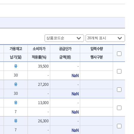
토크렌치
IRWIN
- 토크렌치바디
KAWASA
- 토크렌치
KOKEN
- 디지탈토크렌치
- 토크렌치라쳇헤드
LENOX(수입)
- 토크렌치스패너헤드
MACHAN
- 토크렌치링헤드
MEGA
- 토크아답타
가용재고
소비자가
공급단가
입력수량
OLSON
- 크로우풋
납기(일)
적용률(%)
금액(원)
행사구분
- 토크테스터기
PICARD
유
39,500
-
- 비디오스코프
ROTARY LIFT
- 토크드라이버핸들
30
-
NaN
S.Djarv Hantverk AB
- 토크드라이버세트
SHOPVAC
유
27,200
-
- 토크드라이버
- 토크드라이버블레이드
SPARTAN
30
-
NaN
- 다이얼토크렌치
TENGU
유
13,000
-
- 토크멀티플라이어
THETA-망치
- 토크렌치비트홀다헤드
7
-
NaN
THETA-자동몽키
- 가방/케이스
유
26,300
-
THETA-핸드카트
절삭공구
7
-
NaN
TORMEK
- 홀쏘날