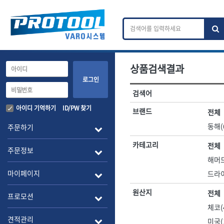
상품검색결과
카테고리 검색
브랜드 검색
로그인
검색어
전체
ㄱ
ㄴ
ㄷ
ㄹ
ㅁ
ㅂ
ㅅ
ㅇ
작업공구.종합공구
배관.전동.에
아이디 기억하기
ID/PW 찾기
브랜드
전체
A
B
C
D
E
F
G
H
I
J
소켓,렌치,드라이버
배관공구.장비
동해(
주문하기
- 소켓
- 파이프렌치
전체
- 롱소켓
- 스트랩락파이
카테고리
전체
주문정보
- 세미롱소켓
- 파이프커터
1-DAY
ABC
해머드
- 엑스트라롱소켓
- 튜빙커터
Benchcrafted
BHS(영창망치)
마이페이지
드라이
- 임팩소켓
- 리머
CMT
CP
- 임팩세미롱소켓
- 밴더
원산지
전체
DMT
- 임팩롱소켓
- 동파이프확관
EIGHT
프로모션
- 유니버셜소켓
- 파이프나사산
체코(
ENGINEER
EXPERT
- 별소켓
- 오스타세트
견적관리
미국(
FLEX
FLEXCUT