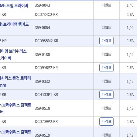
- LED램프
O
TUOFU
TWOCHERRYS
 1.3Ah 드릴 드라이버
359-0043
디월트
1 / 0
기
- 스프레이건
- 예초기
리
VBW
- 작업용톱
VESSEL
-KR
DCD734C2-KR
1 EA
- 라디에이터
치
- 송곳
WOODCRAFT
XCELITE
- 심지난로
.0Ah 프리미엄 햄머드
- 각끌
359-0064
디월트
1 / 0
ZETA(PVC커터)
ZETA(라디에이터)
- 온수 히터
프커터
- 측정자
- 열선
ZONE KING
가드맨
- 클립
2-KR
DCD985M2-KR
가격표
1 EA
- 정온선
나이텍스
대건
기세트
- 컴파스
- 콤프레셔
h 프리미엄 브러쉬리스
트
- 작업대
디월트 인버터 발전기
라이트 세이키
359-0188
디월트
1 / 2
- 물림쇠
 드라이버
바람돌이
백마
- 측정기
-KR
DCD996P2-KR
가격표
1 EA
아임삭
에버그린
- 디지털습도측정기
우주전열(겨울)
우주전열(여름)
- 지그그리퍼시스템
h 브러시리스 충전 로타리
359-0332
디월트
1 / 2
- 치즐
조란
츠노다(TTC)
6mm
- 치즐세트
협성
황금손
-KR
DCH133P2-KR
가격표
1 EA
- 파팅툴
- 터닝툴세트
.0Ah 브러쉬리스 컴팩트
359-0518
디월트
1 / 2
- 할로윙툴
이버
- 캘리퍼
-KR
DCD709P2-KR
- 잭나이프
가격표
1 EA
- 스코프세트
.0Ah 브러쉬리스 컴팩트
- 조각세트
359-0519
디월트
1 / 2