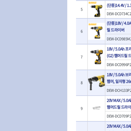
- 판금계측자
TRACER
TSUNESABUR
(단종)14.4V /
- 수동복스대
- 건/습식 청소
- 핸드훅크
5
VALLORBE
- 스핀드라이버
- 청소기악세서
VAUGHAN
DEW-DCD734C2
- 엔진홀드
- 소켓레일세트
- 체인파이프렌
WERA
WIHA
- 코끼리잭
(단종)18V / 4
- 롱소켓레일세트
- 동파이프커터
- 가래지잭
ZETA
ZETA(LED)
릴 드라이버
- 육각비트소켓레일세트
- 플라스틱파이
6
ZETA(자화기)
자동차용공구
ZETA(커터)
- 소켓세트
- 디버러
DEW-DCD985M
- 플레어너트소켓
게링 HSS-CO
나노원
- 스터드풀러
- 동파이프확관
- 인젝터스페셜소켓
- 너트트위스터
18V / 5.0A
- 전동오스타세
동해
디월트
- 드레인플러그소켓
- 볼트트위스터
- 배관내시경
(G2) 햄머드릴
7
멜텍
미주산업
- 벨트텐션풀리렌치
- 탭홀더
- 배관청소기
DEW-DCD996P2
북성
스팀코리아
- 리무버
- 다이홀더
- 하수구청소기
- 드래그링크소켓
에코플로우
엠파이어
- T형소켓렌치
- 오거
18V / 5.0A
- 록너트버스터
- 옵셋라쳇렌치
- 커터
이홈
일레드
햄머, 일자형 2
8
- 토션바
- 라쳇렌치세트
- 스프링헤드
타이거(TIGER)
플렉스-절단석
- 임팩뒤바퀴휠너트소켓
DEW-DCH133P2
- 임팩드라이버
- PVC커터
- 반사경
- 임팩드라이버세트
- 기타 악세사리
20V MAX / 5
- 오일휠타소켓
- 비트라쳇핸들
- 콤프레샤
햄머드릴 드라
- 레버바
9
- 비트
전동.충전공구
- 호스클램프플라이어
- 파워비트
DEW-DCD709P2
- 드릴
- 피스톤링컴프레셔
- 양용드라이버비트
- 드라이버
20V MAX / 5
- 드로우핸들
- 파워비트세트
- 임팩렌치