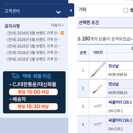
- 롱별소켓
- 파이프가공기
HAZET
HIOKI
- 임팩별소켓
- 바이스
Toggle Menu
기타
고객센터
ISOTOOL
JOKARI
- 임팩롱별소켓
- 파이프스탠드
- 비트소켓
- 파이프바이스
KBS
KHEIRON
선택한 조건
더보기 >
공지사항
- 육각비트소켓
- 유압전선압착
KOMELON
KTC
- 임팩육각비트소켓
- 듀잇밴더
- [안내] 2026년 8월 브랜드 가격 인상 사전 안내의 건
N
LIENIELSEN
LOCTITE
280
총
개의 상품이 검색되었습니
- 별비트소켓
- 마이크로드레
- [안내] 2026년 6월 브랜드 가격 인상 사전 안내의 건
MAFELL
MARTOR
- XZN비트소켓
- 마이크로릴
- [안내] 2026년 3월 브랜드 가격 인상 사전 안내의 건-2
- 임팩육각비트
- 시스네이크컴
MORSE
NANIWA
- [안내] 2026년 3월 브랜드 가격 인상 사전 안내의 건
순번
이미지
- 임팩비트
- 시스네이크미
- [안내] 2026년 2월 브랜드 가격 인상 사전 안내의 건
OSEIN
PB
- 임팩비트홀더
- 시스네이크
컷쏘날
PROXXON
RICHMOND
- 유니버셜조인트
1
- 배관검사용모
MOR-RB914
ROTHENBERGER
RUBI
- 아답타
- 내시경카메라
- 연결대
- 라인송신기
SCANGRIP
Scanprobe
컷쏘날
2
- 임팩연결대
- 탐지용수신기
자동차공구.장비
SICE
SKIL
MOR-RB614
- 볼연결대
- 콤비네이션청
STAHLWILLE
STANZANI
- 볼연결대세트
- 수동스피너
써클커터 CIR-1
자동차용장비
THETA -직판오일등
3
THETA-공구함
- 라쳇핸들
- 프렉스샤프트
- 타이어탈착기
DH-CIR-1
- 퀵릴리스라쳇핸들
- 액세서리
THETA-몽키
THETA-소켓비
- 타이어휠발란스
- 플렉시블라쳇핸들
써클커터 CIR-2
- 전동드럼머신
THETA-자석소켓
THETA-전동악
- 판금작기세트
4
- 단축라쳇핸들
- 스프링청소기
- 리프트
DH-CIR-2
THETA-헤라
THOMAS FLIN
- 라쳇아답터
- 고압파이프세