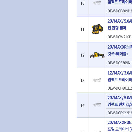
임팩트 드라이버
- 판금돌리
10
- 너트세터
- 샌더
- 스파크플러그플라이어
- 마그네틱너트세터
DEW-DCF809P2
- 앵글그라인더
- 범핑망치
- 슬라이딩마그네틱너트세
- 컷쏘
- 픽업툴
20V MAX / 5.
터
- 각도절단기
- 클립플라이어
전 원형 샌더
- 비트아답타
11
- 플런지쏘
- 허브캡풀러
- 충전드릴용롱소켓
- 블로워
DEW-DCW210P
- 산소센서소켓
- 나비볼트소켓
- 밴드쏘
- 클립리무버
20V MAX XR
- 스파크플러그소켓
- 원형톱
- 자석접시
- 비트소켓레일세트
컷쏘 (베어툴)
12
- 해머드릴
- 작업용등받이
- 임팩비트소켓
- 임팩드라이버
DEW-DCS369N-
- 자동차전용공구
- 조인트
- 로터리해머
- 타이어레버
- 세미롱임팩소켓
12V MAX / 3
- 라쳇렌치
- 스크래퍼
- 라쳇헤드
임팩트 드라이버
- 전동가위
13
- 후크드라이버
- 임팩아답타
- 직쏘
DEW-DCF801L2
- 너트그립소켓
- 비트홀다
- 멀티커터
- 볼L렌치세트
임팩휠너트소켓
20V MAX / 5
- 광택기
- L렌치세트
- 임팩휠너트소켓
임팩트 렌치 (1/
- 앵글그라인더
14
- 볼L렌치
- 샌딩머신
DEW-DCF922P2
- L렌치
- 밴드쏘
- 별렌치세트
20V MAX XR
- 콤보세트
- 별렌치
드릴 드라이버 (Po
- 충전광택기