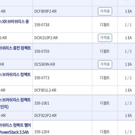
- 크래프트카버세트
- 말렛스위프
-KR
DCF809P2-KR
가격표
1 EA
- 목공용망치
0Ah XR 브러쉬리스 충
359-0738
디월트
1 / 1
대패
- 스크래퍼
- 핸드툴세트
2-KR
DCW210P2-KR
가격표
1 EA
- 다이아몬드휠
 브러쉬리스 충전 컴팩트
- 테이블쏘
359-0759
디월트
1 / 5
- 원형톱날
- 샌딩디스크
KR
DCS369N-KR
가격표
1 EA
- 스크롤쏘날
.0Ah 브러쉬리스 컴팩트
- 숫돌
359-0773
디월트
1 / 2
- 다이아몬드숫돌
- 원형톱날/루터비트
-KR
DCF801L2-KR
1 EA
- 루터비트
.0Ah 브러쉬리스 컴팩트
- 루터비트세트
359-1001
디월트
1 / 3
2인치)
- 직쏘날
- 디지털앵글파인더
-KR
DCF922P2-KR
1 EA
- 띠톱날
 브러쉬리스 컴팩트 햄머
- 모종삽
werStack 3.5Ah
359-1204
디월트
1 / 3
- 갈퀴