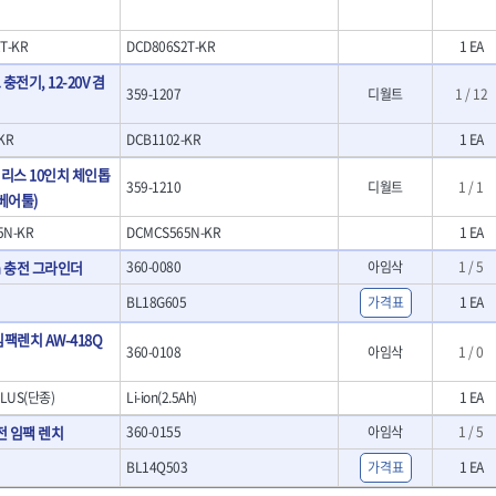
- 호미
- 스포크
T-KR
DCD806S2T-KR
1 EA
- 파종기
전기, 12-20V 겸
- 홈클리너
359-1207
디월트
1 / 12
- 제초기
- 삽
KR
DCB1102-KR
1 EA
- 괭이
켓
쉬리스 10인치 체인톱
- 통나무쪼개기
켓
359-1210
디월트
1 / 1
(베어툴)
- 전동대패
- 가든툴세트
5N-KR
DCMCS565N-KR
1 EA
연마기계
Ah 충전 그라인더
360-0080
아임삭
1 / 5
- 습식그라인더
소켓
- 건식그라인더
BL18G605
가격표
1 EA
- 연마지그
임팩렌치 AW-418Q
- 연마숫돌
360-0108
아임삭
1 / 0
- 기타 악세사리
PLUS(단종)
Li-ion(2.5Ah)
1 EA
목공기계
- 루터, 루터테이블
 충전 임팩 렌치
360-0155
아임삭
1 / 5
- 샌더폴리셔
BL14Q503
가격표
1 EA
기타목공구