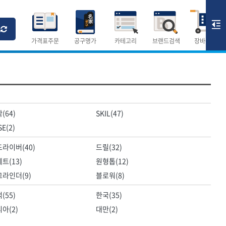
Ri
T
M
가격표주문
공구명가
카테고리
브랜드검색
장바구니
×
×
측정공구.절삭공구
(64)
SKIL(47)
숫자
측정도구
E(2)
- 자
- 줄자
라이버(40)
드릴(32)
- 컴퍼스
AURIOU
트(13)
원형톱(12)
- 분도기
CMO
라인더(9)
블로워(8)
- 수평기
DH신바람
- 테파게이지
(55)
한국(35)
- 레이저메타
ELIPSE
- 기타 측정도구
아(2)
대만(2)
FLAG
- 검전테스터
HALDER