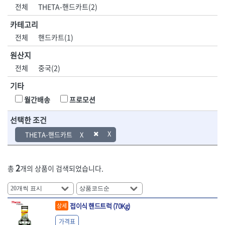
DH신바람
DMT
전체
THETA-핸드카트(2)
- 육각비트소켓
- 유압전선압착기
산업.안전.웰딩.
목공공구.목공
EIGHT
EISHIN
- 임팩육각비트소켓
- 듀잇밴더
계절
기계
카테고리
EKLIND
ELIPSE
- 별비트소켓
- 마이크로드레인
전체
핸드카트(1)
ENGINEER
EXPERT
- XZN비트소켓
- 마이크로릴
산업, 생활용품
조각도.끌
FASTCAP
FISKARS
- 임팩육각비트
- 시스네이크컴팩
원산지
- 펜
- 평도
- 임팩비트
- 시스네이크미니릴
FLAG
FLEX
- 나사고정제
- 아사도
전체
중국(2)
- 임팩비트홀더
- 시스네이크
FLEXCUT
FORREST
- 배관밀봉제
- 환도
- 유니버셜조인트
- 배관검사용모니터
기타
GIANTLOK
HALDER
- 윤활방청제
- 심환도
- 아답타
- 내시경카메라
- 선글라스, 고글
- 곡환도
HAZET
HIOKI
월간배송
프로모션
- 연결대
- 라인송신기
- 설치형가림막
- 삼각도
HIT
IR
- 임팩연결대
- 탐지용수신기
- 블로워
- 곡아사도
선택한 조건
IRWIN
ISOTOOL
- 볼연결대
- 콤비네이션청소기
- 전선릴
- 곡삼각도
JOKARI
KAKURI
THETA-핸드카트
- 볼연결대세트
- 수동스피너
- 연장선
- 조각도
- 라쳇핸들
- 프렉스샤프트
Katimax
KAWASA
- 마카
- 대형평도
- 퀵릴리스라쳇핸들
- 액세서리
KBS
KHEIRON
- 매직
- 조각도세트
- 플렉시블라쳇핸들
- 전동드럼머신
2
총
개의 상품이 검색되었습니다.
KLEIN
KNIPEX
- 작업등
- D형조각도
- 단축라쳇핸들
- 스프링청소기
- 케이블타이
- 카빙나이프
KOKEN
KOMELON
- 라쳇아답터
- 고압파이프세척기
- 스피커
- 나이프
측정공구.절삭
자동차공구.장
KTC
KUKEN
- 수동복스대
- 건/습식 청소기
- 스코프
공구
비
안전용품
LENOX(사입)
LENOX(수입)
접이식 핸드트럭 (70Kg)
상세
- 스핀드라이버
- 청소기악세서리
- 손도끼
- 안전안경
LIENIELSEN
LOCTITE
- 소켓레일세트
- 체인파이프렌치
가격표
- 목공용끌