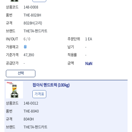
- 안전고글
측정도구
자동차용장비
- 롱소켓레일세트
- 동파이프커터
LOGOSOL(AGMA)
LONCIN
- 목공용끌세트
148-0008
- 방진마스크
- 자
- 타이어탈착기
- 육각비트소켓레일세트
- 플라스틱파이프커터
MACHAN
MAFELL
- 나무상자케이스
- 방독마스크
- 줄자
- 타이어휠발란스
- 소켓세트
- 디버러
THE-8028H
MARTOR
MAYHEW
- 버니셔
- 보호복
- 컴퍼스
- 판금작기세트
- 스터드풀러
- 동파이프확관기세트
8028H(고리)
- 끌
MCC
MEGA
- 장갑
- 분도기
- 리프트
- 너트트위스터
- 전동오스타세트
- 가우지
THETA-핸드카트
MORSE
NANIWA
- 낙하방지코드
- 수평기
- 판금계측자
- 볼트트위스터
- 배관내시경
- 조각칼
- 무릎 보호대
NICHOLSON
Norton
- 테파게이지
- 핸드훅크
6 / 0
1 EA
- 탭홀더
- 배관청소기
- 끌세트
- 레이저메타
- 엔진홀드
OLSON
OSEIN
- 다이홀더
- 하수구청소기
전기.계절상품
유
-
- 대패
- 기타 측정도구
- 코끼리잭
- T형소켓렌치
- 오거
PB
PFEIL
- 열풍기
- 톱
47,390
-
- 검전테스터
- 가래지잭
- 옵셋라쳇렌치
- 커터
- 히터
PICA
PICARD
- 대패날
-
NaN
- 라쳇렌치세트
- 스프링헤드
- 충전식분무기
토크렌치
자동차용공구
PROXXON
RICHMOND
- 미니터닝세트
- 임팩드라이버
- PVC커터
- 선풍기
- 토크렌치바디
- 플레어너트소켓
선택
- 포스너비트
RIDGID
ROBERTSORBY
- 임팩드라이버세트
- 기타 악세사리
- 용접기
- 토크렌치
- 인젝터스페셜소켓
- 악세사리
ROTARY LIFT
ROTHENBERGER
- 비트라쳇핸들
- 콤프레샤
- LED충전식작업등
- 디지탈토크렌치
- 드레인플러그소켓
접이식 핸드트럭 (100kg)
- 클로스샌딩롤
RUBI
RUKO
- 비트
- LED램프
- 토크렌치라쳇헤드
- 벨트텐션풀리렌치
전동.충전공구
- 스프레이건
가격표
RYOBI
S.Djarv Hantverk AB
- 파워비트
- 예초기
- 토크렌치스패너헤드
- 리무버
- 드릴
- 작업용톱
- 양용드라이버비트
SCANGRIP
Scanprobe
- 라디에이터
- 토크렌치링헤드
- 드래그링크소켓
148-0012
- 드라이버
- 송곳
- 파워비트세트
- 심지난로
- 토크아답타
SENCI
SHINANO
- 록너트버스터
- 임팩렌치
- 각끌
THE-8040
- 너트세터
- 온수 히터
- 크로우풋
- 토션바
SHOPVAC
SICE
- 샌더
- 측정자
8040H
- 마그네틱너트세터
- 열선
- 토크테스터기
- 임팩뒤바퀴휠너트소켓
- 앵글그라인더
- 클립
SKIL
SMOOS
- 슬라이딩마그네틱너트
- 정온선
THETA-핸드카트
- 비디오스코프
- 반사경
- 컷쏘
- 컴파스
SOURCE
SPARTAN