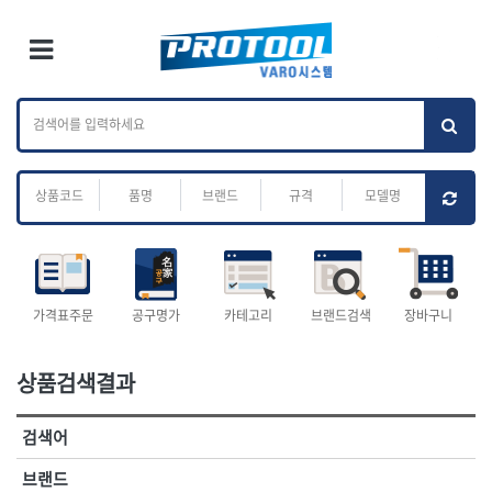
×
Ri
×
Toggle Menu
카테고리 검색
브랜드 검색
To
작업공구.종합
배관.전동.에어.
가나다
ABC
M
공구
운반
전체
ㄱ
ㄴ
ㄷ
ㄹ
ㅁ
ㅂ
ㅅ
ㅇ
ㅈ
소켓,렌치,드라이버
배관공구.장비
ㅊ
ㅋ
ㅌ
ㅍ
ㅎ
- 소켓
- 파이프렌치
- 롱소켓
- 스트랩락파이프핸들
- 세미롱소켓
- 파이프커터
전체
- 엑스트라롱소켓
- 튜빙커터
- 임팩소켓
- 리머
1-DAY
ABC
가격표주문
공구명가
카테고리
브랜드검색
장바구니
- 임팩세미롱소켓
- 밴더
ACE POWER
Armor Tool, LLC
- 임팩롱소켓
- 동파이프확관기
AURIOU
Benchcrafted
- 유니버셜소켓
- 파이프나사산가공기
상품검색결과
BHS(영창망치)
BTK
- 별소켓
- 오스타세트
CHANNELLOCK
CMO
- 롱별소켓
- 파이프가공기
검색어
- 임팩별소켓
- 바이스
CMT
CP
- 임팩롱별소켓
- 파이프스탠드
CROWN
DEWIT
브랜드
- 비트소켓
- 파이프바이스