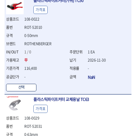
플라스틱파이프커터(가위) TC50
- 절연전공칼
- 절연안전모
가격표
- 절연매트
108-0022
- 방폭소켓
ROT-52010
- 방폭라쳇핸들
- 방폭콤비네이션렌치
0-50mm
- 방폭함마스패너
ROTHENBERGER
- 절연일자드라이버
1 / 0
1 EA
- 절연별드라이버
- 절연드라이버세트
무
2026-11-30
- 스트리퍼
116,400
-
- 라쳇케이블커터
-
NaN
- 자동스트리퍼
- 케이블스트리퍼
선택
- 압착기
- 핀셋
플라스틱파이프커터 교체용날 TC63
- 절연공구세트
가격표
- 절연비트홀다
- 절연비트홀다드라이버
108-0029
- 방폭망치
ROT-52031
- 절연L렌치
0-63mm