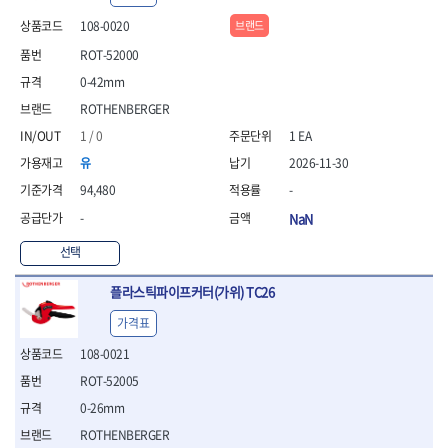
- 안전고글
측정도구
자동차용장비
- 롱소켓레일세트
- 동파이프커터
LOGOSOL(AGMA)
LONCIN
- 목공용끌세트
- 방진마스크
108-0020
브랜드
- 자
- 타이어탈착기
- 육각비트소켓레일세트
- 플라스틱파이프커터
MACHAN
MAFELL
- 나무상자케이스
- 방독마스크
- 줄자
- 타이어휠발란스
- 소켓세트
- 디버러
ROT-52000
MARTOR
MAYHEW
- 버니셔
- 보호복
- 컴퍼스
- 판금작기세트
- 스터드풀러
- 동파이프확관기세트
- 끌
MCC
MEGA
0-42mm
- 장갑
- 분도기
- 리프트
- 너트트위스터
- 전동오스타세트
- 가우지
MORSE
NANIWA
- 낙하방지코드
ROTHENBERGER
- 수평기
- 판금계측자
- 볼트트위스터
- 배관내시경
- 조각칼
- 무릎 보호대
NICHOLSON
Norton
- 테파게이지
- 핸드훅크
- 탭홀더
- 배관청소기
1 / 0
1 EA
- 끌세트
- 레이저메타
- 엔진홀드
OLSON
OSEIN
- 다이홀더
- 하수구청소기
전기.계절상품
유
2026-11-30
- 대패
- 기타 측정도구
- 코끼리잭
- T형소켓렌치
- 오거
PB
PFEIL
- 열풍기
- 톱
94,480
-
- 검전테스터
- 가래지잭
- 옵셋라쳇렌치
- 커터
- 히터
PICA
PICARD
- 대패날
-
NaN
- 라쳇렌치세트
- 스프링헤드
- 충전식분무기
토크렌치
자동차용공구
PROXXON
RICHMOND
- 미니터닝세트
- 임팩드라이버
- PVC커터
- 선풍기
- 토크렌치바디
- 플레어너트소켓
- 포스너비트
RIDGID
ROBERTSORBY
선택
- 임팩드라이버세트
- 기타 악세사리
- 용접기
- 토크렌치
- 인젝터스페셜소켓
- 악세사리
ROTARY LIFT
ROTHENBERGER
- 비트라쳇핸들
- 콤프레샤
- LED충전식작업등
- 디지탈토크렌치
- 드레인플러그소켓
- 클로스샌딩롤
플라스틱파이프커터(가위) TC26
RUBI
RUKO
- 비트
- LED램프
- 토크렌치라쳇헤드
- 벨트텐션풀리렌치
전동.충전공구
- 스프레이건
RYOBI
S.Djarv Hantverk AB
- 파워비트
가격표
- 예초기
- 토크렌치스패너헤드
- 리무버
- 드릴
- 작업용톱
- 양용드라이버비트
SCANGRIP
Scanprobe
- 라디에이터
- 토크렌치링헤드
- 드래그링크소켓
- 드라이버
- 송곳
108-0021
- 파워비트세트
- 심지난로
- 토크아답타
SENCI
SHINANO
- 록너트버스터
- 임팩렌치
- 각끌
ROT-52005
- 너트세터
- 온수 히터
- 크로우풋
- 토션바
SHOPVAC
SICE
- 샌더
- 측정자
- 마그네틱너트세터
0-26mm
- 열선
- 토크테스터기
- 임팩뒤바퀴휠너트소켓
- 앵글그라인더
- 클립
SKIL
SMOOS
- 슬라이딩마그네틱너트
- 정온선
- 비디오스코프
- 반사경
ROTHENBERGER
- 컷쏘
- 컴파스
SOURCE
SPARTAN