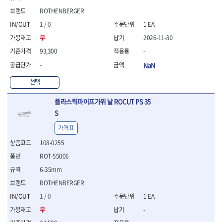
- 절연펜치
ROTHENBERGER
- 절연니퍼
- 절연가위
1 / 0
1 EA
- 절연비트
무
2026-11-30
- 절연드라이버교체날
93,300
-
- 절연공구세트
- 절연라쳇렌치
-
NaN
- 절연라쳇렌치세트
선택
- 절연볼트커터
- 절연아답타
플라스틱파이프가위 날 ROCUT PS 35
- 절연펀치
S
- 기타
- 방폭연결대
가격표
- 방폭옵셋렌치
108-0255
- 방폭니퍼
ROT-55006
- 방폭펜치
- 방폭플라이어
6-35mm
- 방폭가위
ROTHENBERGER
- 방폭렌치
1 / 0
1 EA
- 방폭스패너
- 방폭비트소켓
무
-
- 방폭아답타