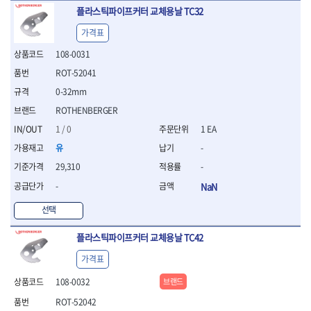
- 십자비트
플라스틱파이프커터 교체용날 TC32
- 임팩별비트소켓
가격표
- 임팩XZN비트소켓
108-0031
- 십자비트소켓
- 일자비트소켓
ROT-52041
- XZN비트
0-32mm
- 임팩XZN비트
ROTHENBERGER
- 라쳇핸들세트
- 사각비트
1 / 0
1 EA
- 토크드라이버
유
-
- 포지비트소켓
29,310
-
- 임팩포지비트소켓
-
NaN
플라이어,몽키,스패너
- 뻰치
선택
- 편구스패너
- 플라이어
플라스틱파이프커터 교체용날 TC42
- 니퍼
가격표
- 롱노우즈
- 스냅링플라이어
108-0032
브랜드
- 그룹조인트플라이어
ROT-52042
- 케이블커터