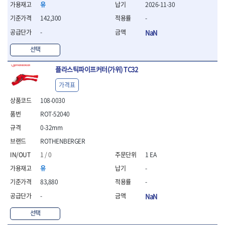
- 조절식렌치
유
2026-11-30
- 볼트세터
142,300
-
- 너트드라이버
-
NaN
- 자화기
- 레이저팁 드라이버
선택
- 라쳇렌치
- 임팩엑스트라롱소켓
플라스틱파이프커터(가위) TC32
- 파워렌치
- 드릴척아답타
가격표
- 조인트플러그소켓
108-0030
- 옵셋렌치
ROT-52040
- 파워렌치
- 소켓홀더
0-32mm
- 클라이밍비트
ROTHENBERGER
- 토크아답타
1 / 0
1 EA
- 비트소켓세트
유
-
- 포지비트
- 일자비트
83,880
-
- 임팩별비트
-
NaN
- 임팩일자비트
- 임팩포지비트
선택
- 임팩십자비트