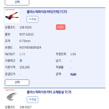
WIHA
WOODCRAFT
- 청소기
- 임팩휠너트소켓
선택
- 테이블쏘
- T별렌치세트
- 오토해머
XCELITE
XPROTOOL-기어렌치
- 원형톱날
- 깃발형별렌치
플라스틱파이프커터(가위) TC75
ZETA
ZETA(LED)
전동악세서리
- 샌딩디스크
- 너트T렌치
- 충전드릴용소켓
ZETA(PVC커터)
ZETA(라디에이터)
- 스크롤쏘날
- 별T렌치
가격표
- 전동비트롱소켓
- 숫돌
ZETA(비트셋트)
ZETA(자화기)
- 소켓비트세트
108-0026
브랜드
- 드릴비트
- 다이아몬드숫돌
- 공구세트
ZETA(커터)
ZONE KING
- 비트세트
- 원형톱날/루터비트
ROT-52015
- 드라이버세트
가드맨
게링 HSS
- 드릴척
- 루터비트
- 렌치세트
0-75mm
게링 HSS-CO
나노원
- 육각비트
- 루터비트세트
- 육각드라이버
나이텍스
대건
ROTHENBERGER
- 퀵릴리스비트소켓
- 직쏘날
- 드라이버
대건케이블
동해
- 전동비트소켓
- 디지털앵글파인더
1 / 0
1 EA
- 타격드라이버
- 롱자석소켓
디월트
디월트 인버터 발전기
- 띠톱날
- 양용드라이버
유
-
- 소켓아답타
- 모종삽
라이트 세이키
맘모스
- 너트드라이버
326,300
-
- 악세서리
- 갈퀴
- 별드라이버
멜텍
미주산업
- 청소기
-
NaN
- 호미
- 일자드라이버
바람돌이
백마
- 컷쏘날
- 스포크
- 십자드라이버
벡스
북성
선택
- 원형톱날
- 파종기
- 포지드라이버
스팀코리아
아임삭
- 홈클리너
- 라운드너트드라이버
에어공구
플라스틱파이프커터 교체용날 TC75
에버그린
에코파워팩
- 제초기
- 양용드라이버핸들
- 에어라쳇렌치
에코플로우
엠파이어
- 삽
가격표
- 포켓양용드라이버
- 에어임팩렌치
- 괭이
우주전열(겨울)
우주전열(여름)
- 드라이버날
- 에어드릴
108-0027