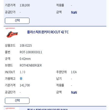
- 라쳇 드라이버
138,000
-
- 라쳇스패너
-
NaN
- 스피드렌치
- 모터렌치
선택
- 함마스패너
절연.전설.방폭공구
플라스틱트윈커터 ROCUT 42 TC
- 절연옵셋렌치
- 절연연결대
- 절연드라이버
108-0225
- 절연스패너
ROT-1000003011
- 절연T렌치
0-42mm
- 절연소켓
ROTHENBERGER
- 절연별소켓
- 절연별비트소켓
1 / 0
1 EA
- 절연육각비트소켓
유
-
- 절연라쳇핸들
141,700
-
- 절연렌치
- 절연토크렌치
-
NaN
- 절연콤비네이션렌치
선택
- 절연링렌치
- 절연플라이어