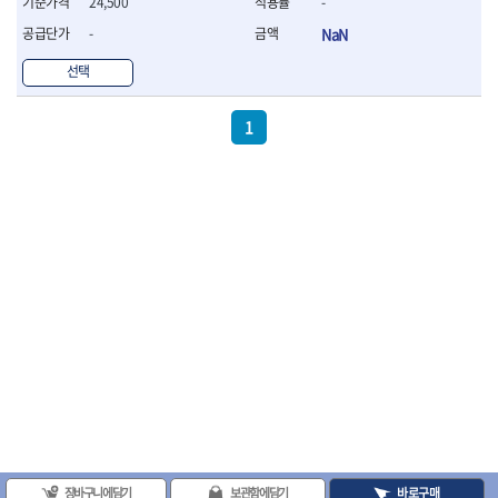
24,500
-
- 방폭T렌치
-
NaN
- 방폭드라이버
- 방폭펀치
선택
- 절연포지비트소켓
철공공구
1
- 볼트커터
- 핸드볼트커터
- 항공가위
- 클램프
- 망치
- 빠루망치
- 볼핀망치
- 함마망치
- 도끼
- 망치헤드
- 판금망치
- 나일론무반동망치
- 플라스틱망치
- 고무망치
- 핀펀치
- 센타펀치
장바구니에 담기
보관함에 담기
바로구매