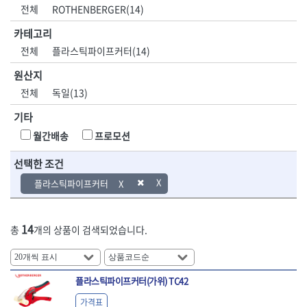
DH신바람
DMT
전체
ROTHENBERGER(14)
- 육각비트소켓
- 유압전선압착기
산업.안전.웰딩.
목공공구.목공
EIGHT
EISHIN
- 임팩육각비트소켓
- 듀잇밴더
계절
기계
카테고리
EKLIND
ELIPSE
- 별비트소켓
- 마이크로드레인
전체
플라스틱파이프커터(14)
ENGINEER
EXPERT
- XZN비트소켓
- 마이크로릴
산업, 생활용품
조각도.끌
FASTCAP
FISKARS
- 임팩육각비트
- 시스네이크컴팩
원산지
- 펜
- 평도
- 임팩비트
- 시스네이크미니릴
FLAG
FLEX
- 나사고정제
- 아사도
전체
독일(13)
- 임팩비트홀더
- 시스네이크
FLEXCUT
FORREST
- 배관밀봉제
- 환도
- 유니버셜조인트
- 배관검사용모니터
기타
GIANTLOK
HALDER
- 윤활방청제
- 심환도
- 아답타
- 내시경카메라
- 선글라스, 고글
- 곡환도
HAZET
HIOKI
월간배송
프로모션
- 연결대
- 라인송신기
- 설치형가림막
- 삼각도
HIT
IR
- 임팩연결대
- 탐지용수신기
- 블로워
- 곡아사도
선택한 조건
IRWIN
ISOTOOL
- 볼연결대
- 콤비네이션청소기
- 전선릴
- 곡삼각도
JOKARI
KAKURI
플라스틱파이프커터
- 볼연결대세트
- 수동스피너
- 연장선
- 조각도
- 라쳇핸들
- 프렉스샤프트
Katimax
KAWASA
- 마카
- 대형평도
- 퀵릴리스라쳇핸들
- 액세서리
KBS
KHEIRON
- 매직
- 조각도세트
- 플렉시블라쳇핸들
- 전동드럼머신
14
총
개의 상품이 검색되었습니다.
KLEIN
KNIPEX
- 작업등
- D형조각도
- 단축라쳇핸들
- 스프링청소기
- 케이블타이
- 카빙나이프
KOKEN
KOMELON
- 라쳇아답터
- 고압파이프세척기
- 스피커
- 나이프
측정공구.절삭
자동차공구.장
KTC
KUKEN
- 수동복스대
- 건/습식 청소기
- 스코프
공구
비
안전용품
LENOX(사입)
LENOX(수입)
플라스틱파이프커터(가위) TC42
- 스핀드라이버
- 청소기악세서리
- 손도끼
- 안전안경
LIENIELSEN
LOCTITE
- 소켓레일세트
- 체인파이프렌치
가격표
- 목공용끌