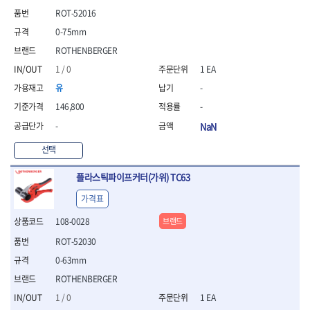
- 통나무쪼개기
- 날교환드라이버세트
- 에어오비탈센더
이젠
이홈
ROT-52016
- 전동대패
- 드라이버핸들
- 에어드라이버
일레드
조란
- 가든툴세트
0-75mm
- 비트세트
- 에어다이그라인더
츠노다(TTC)
콰이어트존
- 비트홀다드라이버
- 에어멀티샌더
ROTHENBERGER
연마기계
타이거(TIGER)
플렉스-절단석
- 비트홀다드라이버세트
- 에어앵글그라인더
- 습식그라인더
1 / 0
1 EA
협성
황금손
- 드라이버블레이드
- 에어리베터기
- 건식그라인더
유
-
- 비트드라이버
- 타이어압력게이지
- 연마지그
146,800
-
- 별비트
- 에어밸트샌더
- 연마숫돌
- 육각비트
- 에어원형샌더
- 기타 악세사리
-
NaN
- 검전드라이버
- 에어폴리셔
목공기계
선택
- 육각T렌치
- 에어톱
- 루터, 루터테이블
- 전동비트홀다
- 에어펀치
- 샌더폴리셔
플라스틱파이프커터(가위) TC63
- 드라이버비트세트
- 에어스프레이건
기타목공구
- 옵셋드라이버
- 에어원터치카플러
가격표
- 클램프
- 스크래퍼드라이버
- 에어건
108-0028
브랜드
- 시계드라이버
운반기기
- 정밀드라이버
ROT-52030
- 데크트럭
- 기어렌치
- 핸드카트
0-63mm
- 육각복스드라이버
- 운반대차
ROTHENBERGER
- 스크류드라이버
- 운반가방
- 툴첵플러스
1 / 0
1 EA