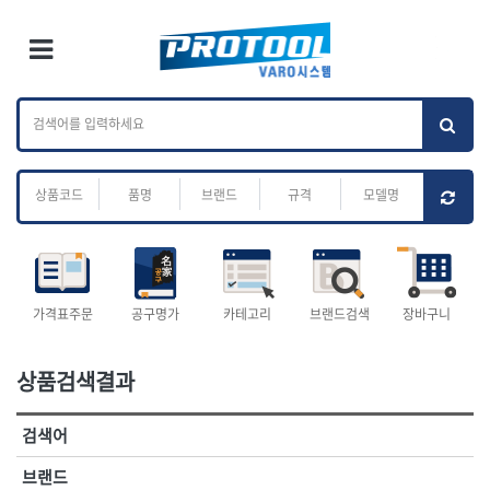
×
Ri
×
Toggle Menu
카테고리 검색
브랜드 검색
To
작업공구.종합
배관.전동.에어.
가나다
ABC
M
공구
운반
전체
ㄱ
ㄴ
ㄷ
ㄹ
ㅁ
ㅂ
ㅅ
ㅇ
ㅈ
소켓,렌치,드라이버
배관공구.장비
ㅊ
ㅋ
ㅌ
ㅍ
ㅎ
- 소켓
- 파이프렌치
- 롱소켓
- 스트랩락파이프핸들
- 세미롱소켓
- 파이프커터
전체
- 엑스트라롱소켓
- 튜빙커터
- 임팩소켓
- 리머
1-DAY
ABC
가격표주문
공구명가
카테고리
브랜드검색
장바구니
- 임팩세미롱소켓
- 밴더
ACE POWER
Armor Tool, LLC
- 임팩롱소켓
- 동파이프확관기
AURIOU
Benchcrafted
- 유니버셜소켓
- 파이프나사산가공기
상품검색결과
BHS(영창망치)
BTK
- 별소켓
- 오스타세트
CHANNELLOCK
CMO
- 롱별소켓
- 파이프가공기
검색어
- 임팩별소켓
- 바이스
CMT
CP
- 임팩롱별소켓
- 파이프스탠드
CROWN
DEWIT
브랜드
- 비트소켓
- 파이프바이스