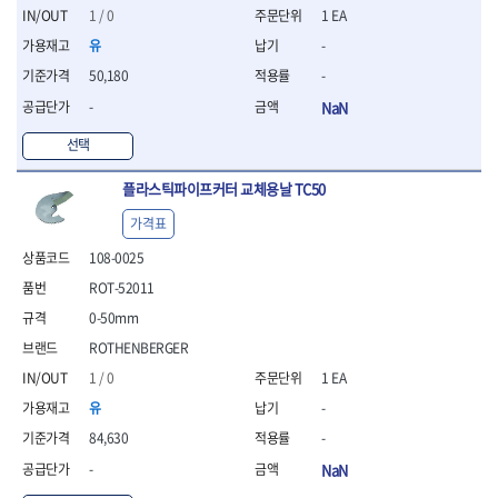
세터
- 콤프레셔
- 토크드라이버핸들
- 오일휠타소켓
- 각도절단기
- 작업대
1 / 0
1 EA
STAHLWILLE
STANZANI
- 비트아답타
- 토크드라이버세트
- 레버바
- 플런지쏘
- 물림쇠
유
-
SWANSON
TEFENPLAST
- 충전드릴용롱소켓
- 토크드라이버
- 호스클램프플라이어
- 블로워
- 측정기
- 나비볼트소켓
TENGU
THETA -직판오일등
50,180
-
- 토크드라이버블레이드
- 피스톤링컴프레셔
- 밴드쏘
- 디지털습도측정기
- 스파크플러그소켓
- 다이얼토크렌치
THETA-공구함
THETA-드라이버
- 드로우핸들
- 원형톱
- 지그그리퍼시스템
-
NaN
- 비트소켓레일세트
- 토크멀티플라이어
- 판금돌리
THETA-랜턴
THETA-망치
- 해머드릴
- 치즐
- 임팩비트소켓
선택
- 토크렌치비트홀다헤드
- 스파크플러그플라이어
- 임팩드라이버
- 치즐세트
THETA-몽키
THETA-소켓비트
- 조인트
- 가방/케이스
- 범핑망치
- 로터리해머
- 파팅툴
THETA-스패너
THETA-운반구
- 세미롱임팩소켓
플라스틱파이프커터 교체용날 TC50
- 픽업툴
- 라쳇렌치
- 터닝툴세트
절삭공구
THETA-자동몽키
THETA-자석소켓
- 라쳇헤드
- 클립플라이어
- 전동가위
- 할로윙툴
- 홀쏘날
가격표
THETA-전동악세서리
THETA-측정
- 임팩아답타
- 허브캡풀러
- 직쏘
- 캘리퍼
- 바이메탈홀쏘날
108-0025
- 비트홀다
THETA-커터,가위
THETA-핸드카트
- 산소센서소켓
- 멀티커터
- 잭나이프
- 하이스드릴
- 볼L렌치세트
THETA-헤라
THOMAS FLINN
- 클립리무버
ROT-52011
- 광택기
- 스코프세트
- 하이스코발트드릴
- L렌치세트
- 자석접시
TOP
TOPTUL
- 앵글그라인더
- 조각세트
- 드릴세트
0-50mm
- 볼L렌치
- 작업용등받이
- 샌딩머신
- 크래프트카버세트
TORMEK
TRACER
- 아바
ROTHENBERGER
- L렌치
- 자동차전용공구
- 밴드쏘
- 말렛스위프
- 반대탭
TSUNESABURO
TUOFU
- 별렌치세트
1 / 0
1 EA
- 타이어레버
- 콤보세트
- 목공용망치
- 톱날
TWOCHERRYS
UVEX
- 별렌치
- 스크래퍼
- 충전광택기
유
-
- 절단석
대패
VALLORBE
VAUGHAN
- T렌치
- 후크드라이버
- 로터리해머
- 원형톱날
84,630
-
- 스크래퍼
- T렌치세트
VBW
VESSEL
- 너트그립소켓
- 배터리
- 핸드툴세트
- 접렌치
-
NaN
WALTER
WERA
- 충전기
임팩휠너트소켓
- 다이아몬드휠
- 접별렌치