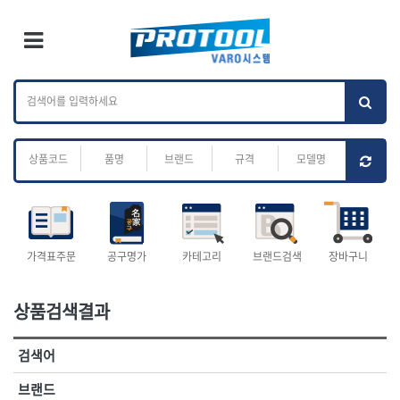
×
Ri
×
Toggle Menu
카테고리 검색
브랜드 검색
To
작업공구.종합
배관.전동.에어.
가나다
ABC
M
공구
운반
전체
ㄱ
ㄴ
ㄷ
ㄹ
ㅁ
ㅂ
ㅅ
ㅇ
ㅈ
소켓,렌치,드라이버
배관공구.장비
ㅊ
ㅋ
ㅌ
ㅍ
ㅎ
- 소켓
- 파이프렌치
- 롱소켓
- 스트랩락파이프핸들
- 세미롱소켓
- 파이프커터
전체
- 엑스트라롱소켓
- 튜빙커터
- 임팩소켓
- 리머
1-DAY
ABC
가격표주문
공구명가
카테고리
브랜드검색
장바구니
- 임팩세미롱소켓
- 밴더
ACE POWER
Armor Tool, LLC
- 임팩롱소켓
- 동파이프확관기
AURIOU
Benchcrafted
- 유니버셜소켓
- 파이프나사산가공기
상품검색결과
BHS(영창망치)
BTK
- 별소켓
- 오스타세트
CHANNELLOCK
CMO
- 롱별소켓
- 파이프가공기
검색어
- 임팩별소켓
- 바이스
CMT
CP
- 임팩롱별소켓
- 파이프스탠드
CROWN
DEWIT
브랜드
- 비트소켓
- 파이프바이스