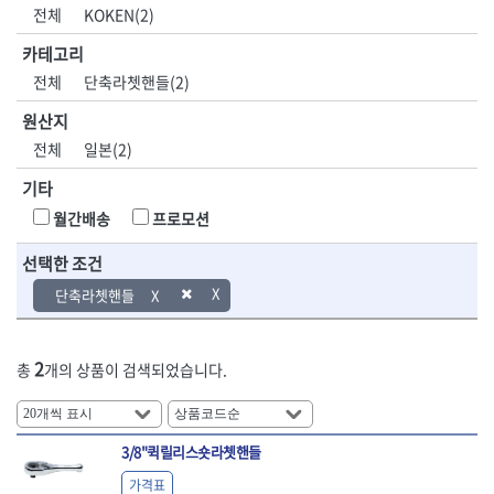
DH신바람
DMT
전체
KOKEN(2)
- 육각비트소켓
- 유압전선압착기
산업.안전.웰딩.
목공공구.목공
EIGHT
EISHIN
- 임팩육각비트소켓
- 듀잇밴더
계절
기계
카테고리
EKLIND
ELIPSE
- 별비트소켓
- 마이크로드레인
전체
단축라쳇핸들(2)
ENGINEER
EXPERT
- XZN비트소켓
- 마이크로릴
산업, 생활용품
조각도.끌
FASTCAP
FISKARS
- 임팩육각비트
- 시스네이크컴팩
원산지
- 펜
- 평도
- 임팩비트
- 시스네이크미니릴
FLAG
FLEX
- 나사고정제
- 아사도
전체
일본(2)
- 임팩비트홀더
- 시스네이크
FLEXCUT
FORREST
- 배관밀봉제
- 환도
- 유니버셜조인트
- 배관검사용모니터
기타
GIANTLOK
HALDER
- 윤활방청제
- 심환도
- 아답타
- 내시경카메라
- 선글라스, 고글
- 곡환도
HAZET
HIOKI
월간배송
프로모션
- 연결대
- 라인송신기
- 설치형가림막
- 삼각도
HIT
IR
- 임팩연결대
- 탐지용수신기
- 블로워
- 곡아사도
선택한 조건
IRWIN
ISOTOOL
- 볼연결대
- 콤비네이션청소기
- 전선릴
- 곡삼각도
JOKARI
KAKURI
단축라쳇핸들
- 볼연결대세트
- 수동스피너
- 연장선
- 조각도
- 라쳇핸들
- 프렉스샤프트
Katimax
KAWASA
- 마카
- 대형평도
- 퀵릴리스라쳇핸들
- 액세서리
KBS
KHEIRON
- 매직
- 조각도세트
- 플렉시블라쳇핸들
- 전동드럼머신
2
총
개의 상품이 검색되었습니다.
KLEIN
KNIPEX
- 작업등
- D형조각도
- 단축라쳇핸들
- 스프링청소기
- 케이블타이
- 카빙나이프
KOKEN
KOMELON
- 라쳇아답터
- 고압파이프세척기
- 스피커
- 나이프
측정공구.절삭
자동차공구.장
KTC
KUKEN
- 수동복스대
- 건/습식 청소기
- 스코프
공구
비
3/8"퀵릴리스숏라쳇핸들
안전용품
LENOX(사입)
LENOX(수입)
- 스핀드라이버
- 청소기악세서리
- 손도끼
- 안전안경
LIENIELSEN
LOCTITE
- 소켓레일세트
- 체인파이프렌치
가격표
- 목공용끌