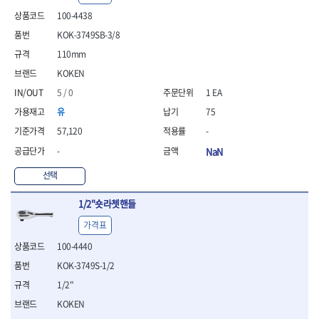
- 안전고글
측정도구
자동차용장비
- 롱소켓레일세트
- 동파이프커터
LOGOSOL(AGMA)
LONCIN
- 목공용끌세트
100-4438
- 방진마스크
- 자
- 타이어탈착기
- 육각비트소켓레일세트
- 플라스틱파이프커터
MACHAN
MAFELL
- 나무상자케이스
- 방독마스크
- 줄자
- 타이어휠발란스
KOK-3749SB-3/8
- 소켓세트
- 디버러
MARTOR
MAYHEW
- 버니셔
- 보호복
- 컴퍼스
- 판금작기세트
- 스터드풀러
- 동파이프확관기세트
110mm
- 끌
MCC
MEGA
- 장갑
- 분도기
- 리프트
- 너트트위스터
- 전동오스타세트
- 가우지
KOKEN
MORSE
NANIWA
- 낙하방지코드
- 수평기
- 판금계측자
- 볼트트위스터
- 배관내시경
- 조각칼
- 무릎 보호대
NICHOLSON
Norton
5 / 0
1 EA
- 테파게이지
- 핸드훅크
- 탭홀더
- 배관청소기
- 끌세트
- 레이저메타
- 엔진홀드
OLSON
OSEIN
- 다이홀더
- 하수구청소기
유
75
전기.계절상품
- 대패
- 기타 측정도구
- 코끼리잭
- T형소켓렌치
- 오거
PB
PFEIL
- 열풍기
57,120
-
- 톱
- 검전테스터
- 가래지잭
- 옵셋라쳇렌치
- 커터
- 히터
PICA
PICARD
- 대패날
-
NaN
- 라쳇렌치세트
- 스프링헤드
- 충전식분무기
토크렌치
자동차용공구
PROXXON
RICHMOND
- 미니터닝세트
- 임팩드라이버
- PVC커터
- 선풍기
- 토크렌치바디
- 플레어너트소켓
선택
- 포스너비트
RIDGID
ROBERTSORBY
- 임팩드라이버세트
- 기타 악세사리
- 용접기
- 토크렌치
- 인젝터스페셜소켓
- 악세사리
ROTARY LIFT
ROTHENBERGER
- 비트라쳇핸들
- 콤프레샤
- LED충전식작업등
1/2"숏라쳇핸들
- 디지탈토크렌치
- 드레인플러그소켓
- 클로스샌딩롤
RUBI
RUKO
- 비트
- LED램프
- 토크렌치라쳇헤드
- 벨트텐션풀리렌치
전동.충전공구
- 스프레이건
가격표
RYOBI
S.Djarv Hantverk AB
- 파워비트
- 예초기
- 토크렌치스패너헤드
- 리무버
- 드릴
- 작업용톱
- 양용드라이버비트
SCANGRIP
Scanprobe
100-4440
- 라디에이터
- 토크렌치링헤드
- 드래그링크소켓
- 드라이버
- 송곳
- 파워비트세트
- 심지난로
- 토크아답타
SENCI
SHINANO
- 록너트버스터
- 임팩렌치
KOK-3749S-1/2
- 각끌
- 너트세터
- 온수 히터
- 크로우풋
- 토션바
SHOPVAC
SICE
- 샌더
- 측정자
1/2"
- 마그네틱너트세터
- 열선
- 토크테스터기
- 임팩뒤바퀴휠너트소켓
- 앵글그라인더
- 클립
SKIL
SMOOS
KOKEN
- 슬라이딩마그네틱너트
- 정온선
- 비디오스코프
- 반사경
- 컷쏘
- 컴파스
SOURCE
SPARTAN