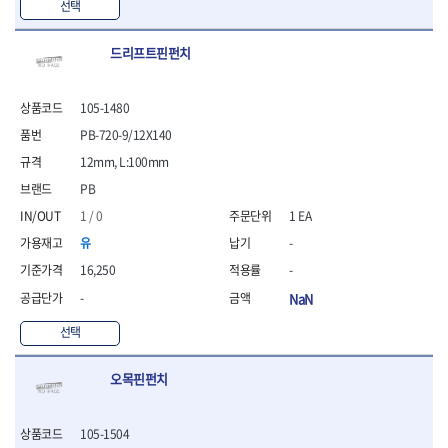
선택
- 방폭T렌치
- 방폭드라이버
드리프트핀펀치
- 방폭펀치
- 절연포지비트소켓
철공공구
105-1480
- 볼트커터
PB-720-9/12X140
- 핸드볼트커터
12mm, L:100mm
- 항공가위
PB
- 클램프
- 망치
1 / 0
1 EA
- 빠루망치
유
-
- 볼핀망치
16,250
-
- 함마망치
- 도끼
-
NaN
- 망치헤드
선택
- 판금망치
- 나일론무반동망치
오목핀펀치
- 플라스틱망치
- 고무망치
- 핀펀치
105-1504
- 센타펀치