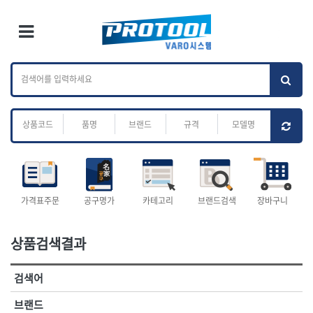
×
Ri
×
Toggle Menu
카테고리 검색
브랜드 검색
To
작업공구.종합
배관.전동.에어.
가나다
ABC
M
공구
운반
전체
ㄱ
ㄴ
ㄷ
ㄹ
ㅁ
ㅂ
ㅅ
ㅇ
ㅈ
소켓,렌치,드라이버
배관공구.장비
ㅊ
ㅋ
ㅌ
ㅍ
ㅎ
- 소켓
- 파이프렌치
- 롱소켓
- 스트랩락파이프핸들
- 세미롱소켓
- 파이프커터
전체
- 엑스트라롱소켓
- 튜빙커터
- 임팩소켓
- 리머
1-DAY
ABC
가격표주문
공구명가
카테고리
브랜드검색
장바구니
- 임팩세미롱소켓
- 밴더
ACE POWER
Armor Tool, LLC
- 임팩롱소켓
- 동파이프확관기
AURIOU
Benchcrafted
- 유니버셜소켓
- 파이프나사산가공기
상품검색결과
BHS(영창망치)
BTK
- 별소켓
- 오스타세트
CHANNELLOCK
CMO
- 롱별소켓
- 파이프가공기
검색어
- 임팩별소켓
- 바이스
CMT
CP
- 임팩롱별소켓
- 파이프스탠드
CROWN
DEWIT
브랜드
- 비트소켓
- 파이프바이스