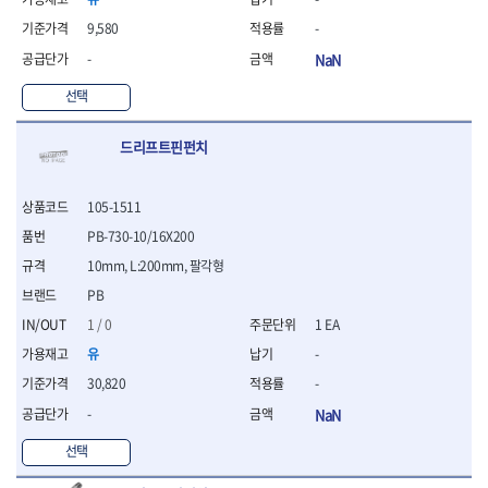
연마용품
- 조줄
9,580
-
- 철공용줄
-
NaN
- 목공용줄
- 조줄세트
선택
- 판금줄홀더
- 줄
드리프트핀펀치
공구함.공구집
- 공구함
105-1511
- 탑체스터
PB-730-10/16X200
- 플라스틱이동공구함
- 공구통
10mm, L:200mm, 팔각형
- 기타공구
PB
- 공구가방
1 / 0
1 EA
기타 작업공구
유
-
- 헤라
- 케이스
30,820
-
- 수리키트
-
NaN
- 고정링/링
선택
- 핀