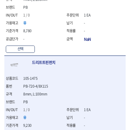
- 니퍼 외
PB
- 바이스플라이어
1 / 0
1 EA
- 옵셋렌치
- 공구함세트
유
-
- 콤비네이션렌치
8,780
-
- 양구스패너
-
NaN
- 라쳇콤비네이션렌치
- 라쳇옵셋렌치
선택
- 콤비네이션렌치세트
- 플레어너트렌치
드리프트핀펀치
- 양구스패너세트
- 옵셋렌치세트
- 라쳇콤비네이션렌치세
105-1475
트
PB-720-4/8X115
- 몽키스패너
8mm, L:100mm
- 라쳇콤비네이션세트
PB
- 라쳇렌치
- 함마렌치
1 / 0
1 EA
- 멀티플라이어
유
-
- 미니라쳇세트
9,230
-
- 기타