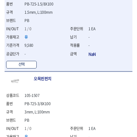
PB-725-1.5/8X100
- 평치즐
- 핀펀치세트
1.5mm, L:100mm
- 펀치
PB
- 펀치세트
1 / 0
1 EA
- 톱대
- 용접용품
유
-
- 빠루
9,580
-
- 철공끌
-
NaN
원예.사무용품
선택
- 커터칼
- 전지가위
- 정글칼
오목핀펀치
- 전정톱
- 접톱
105-1507
- 목공톱
- 고지톱
PB-725-3/8X100
- 다목적가위
3mm, L:100mm
- 안전커터칼
PB
- 휠메저
1 / 0
1 EA
- 마킹
유
-