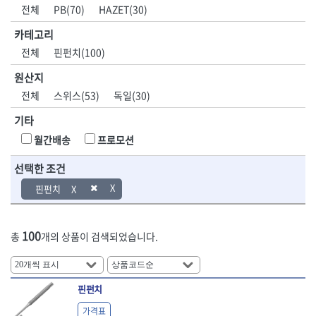
DH신바람
DMT
전체
PB(70)
HAZET(30)
- 육각비트소켓
- 유압전선압착기
산업.안전.웰딩.
목공공구.목공
EIGHT
EISHIN
- 임팩육각비트소켓
- 듀잇밴더
계절
기계
카테고리
EKLIND
ELIPSE
- 별비트소켓
- 마이크로드레인
전체
핀펀치(100)
ENGINEER
EXPERT
- XZN비트소켓
- 마이크로릴
산업, 생활용품
조각도.끌
FASTCAP
FISKARS
- 임팩육각비트
- 시스네이크컴팩
원산지
- 펜
- 평도
- 임팩비트
- 시스네이크미니릴
FLAG
FLEX
- 나사고정제
- 아사도
전체
스위스(53)
독일(30)
- 임팩비트홀더
- 시스네이크
FLEXCUT
FORREST
- 배관밀봉제
- 환도
- 유니버셜조인트
- 배관검사용모니터
기타
GIANTLOK
HALDER
- 윤활방청제
- 심환도
- 아답타
- 내시경카메라
- 선글라스, 고글
- 곡환도
HAZET
HIOKI
월간배송
프로모션
- 연결대
- 라인송신기
- 설치형가림막
- 삼각도
HIT
IR
- 임팩연결대
- 탐지용수신기
- 블로워
- 곡아사도
선택한 조건
IRWIN
ISOTOOL
- 볼연결대
- 콤비네이션청소기
- 전선릴
- 곡삼각도
JOKARI
KAKURI
핀펀치
- 볼연결대세트
- 수동스피너
- 연장선
- 조각도
- 라쳇핸들
- 프렉스샤프트
Katimax
KAWASA
- 마카
- 대형평도
- 퀵릴리스라쳇핸들
- 액세서리
KBS
KHEIRON
- 매직
- 조각도세트
- 플렉시블라쳇핸들
- 전동드럼머신
100
총
개의 상품이 검색되었습니다.
KLEIN
KNIPEX
- 작업등
- D형조각도
- 단축라쳇핸들
- 스프링청소기
- 케이블타이
- 카빙나이프
KOKEN
KOMELON
- 라쳇아답터
- 고압파이프세척기
- 스피커
- 나이프
측정공구.절삭
자동차공구.장
KTC
KUKEN
- 수동복스대
- 건/습식 청소기
- 스코프
공구
비
안전용품
LENOX(사입)
LENOX(수입)
핀펀치
- 스핀드라이버
- 청소기악세서리
- 손도끼
- 안전안경
LIENIELSEN
LOCTITE
- 소켓레일세트
- 체인파이프렌치
가격표
- 목공용끌