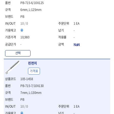
- 통나무쪼개기
- 날교환드라이버세트
- 에어오비탈센더
이젠
이홈
PB-715-6/10X125
- 전동대패
- 드라이버핸들
- 에어드라이버
일레드
조란
6mm, L:125mm
- 가든툴세트
- 비트세트
- 에어다이그라인더
츠노다(TTC)
콰이어트존
PB
- 비트홀다드라이버
- 에어멀티샌더
연마기계
타이거(TIGER)
플렉스-절단석
10 / 0
1 EA
- 비트홀다드라이버세트
- 에어앵글그라인더
- 습식그라인더
협성
황금손
- 드라이버블레이드
- 에어리베터기
- 건식그라인더
유
-
- 비트드라이버
- 타이어압력게이지
- 연마지그
10,980
-
- 별비트
- 에어밸트샌더
- 연마숫돌
-
NaN
- 육각비트
- 에어원형샌더
- 기타 악세사리
- 검전드라이버
- 에어폴리셔
목공기계
선택
- 육각T렌치
- 에어톱
- 루터, 루터테이블
- 전동비트홀다
- 에어펀치
핀펀치
- 샌더폴리셔
- 드라이버비트세트
- 에어스프레이건
기타목공구
가격표
- 옵셋드라이버
- 에어원터치카플러
- 클램프
- 스크래퍼드라이버
- 에어건
105-1458
- 시계드라이버
운반기기
PB-715-7/10X130
- 정밀드라이버
- 데크트럭
7mm, L:130mm
- 기어렌치
- 핸드카트
- 육각복스드라이버
PB
- 운반대차
- 스크류드라이버
- 운반가방
10 / 0
1 EA
- 툴첵플러스
유
-