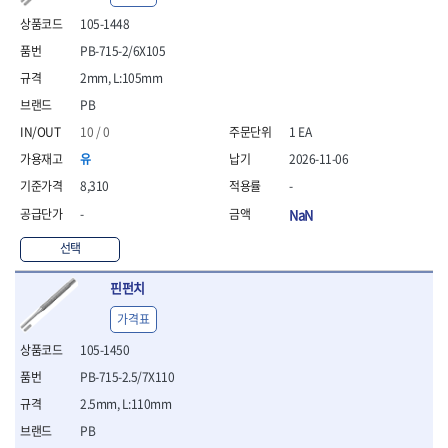
- 안전고글
측정도구
자동차용장비
- 롱소켓레일세트
- 동파이프커터
LOGOSOL(AGMA)
LONCIN
- 목공용끌세트
105-1448
- 방진마스크
- 자
- 타이어탈착기
- 육각비트소켓레일세트
- 플라스틱파이프커터
MACHAN
MAFELL
- 나무상자케이스
- 방독마스크
- 줄자
- 타이어휠발란스
- 소켓세트
- 디버러
PB-715-2/6X105
MARTOR
MAYHEW
- 버니셔
- 보호복
- 컴퍼스
- 판금작기세트
- 스터드풀러
- 동파이프확관기세트
2mm, L:105mm
- 끌
MCC
MEGA
- 장갑
- 분도기
- 리프트
- 너트트위스터
- 전동오스타세트
- 가우지
PB
MORSE
NANIWA
- 낙하방지코드
- 수평기
- 판금계측자
- 볼트트위스터
- 배관내시경
- 조각칼
- 무릎 보호대
NICHOLSON
Norton
- 테파게이지
- 핸드훅크
10 / 0
1 EA
- 탭홀더
- 배관청소기
- 끌세트
- 레이저메타
- 엔진홀드
OLSON
OSEIN
- 다이홀더
- 하수구청소기
전기.계절상품
유
2026-11-06
- 대패
- 기타 측정도구
- 코끼리잭
- T형소켓렌치
- 오거
PB
PFEIL
- 열풍기
- 톱
8,310
-
- 검전테스터
- 가래지잭
- 옵셋라쳇렌치
- 커터
- 히터
PICA
PICARD
- 대패날
-
NaN
- 라쳇렌치세트
- 스프링헤드
- 충전식분무기
토크렌치
자동차용공구
PROXXON
RICHMOND
- 미니터닝세트
- 임팩드라이버
- PVC커터
- 선풍기
- 토크렌치바디
- 플레어너트소켓
선택
- 포스너비트
RIDGID
ROBERTSORBY
- 임팩드라이버세트
- 기타 악세사리
- 용접기
- 토크렌치
- 인젝터스페셜소켓
- 악세사리
ROTARY LIFT
ROTHENBERGER
- 비트라쳇핸들
- 콤프레샤
- LED충전식작업등
- 디지탈토크렌치
- 드레인플러그소켓
핀펀치
- 클로스샌딩롤
RUBI
RUKO
- 비트
- LED램프
- 토크렌치라쳇헤드
- 벨트텐션풀리렌치
전동.충전공구
- 스프레이건
가격표
RYOBI
S.Djarv Hantverk AB
- 파워비트
- 예초기
- 토크렌치스패너헤드
- 리무버
- 드릴
- 작업용톱
- 양용드라이버비트
SCANGRIP
Scanprobe
- 라디에이터
- 토크렌치링헤드
- 드래그링크소켓
105-1450
- 드라이버
- 송곳
- 파워비트세트
- 심지난로
- 토크아답타
SENCI
SHINANO
- 록너트버스터
- 임팩렌치
- 각끌
PB-715-2.5/7X110
- 너트세터
- 온수 히터
- 크로우풋
- 토션바
SHOPVAC
SICE
- 샌더
- 측정자
2.5mm, L:110mm
- 마그네틱너트세터
- 열선
- 토크테스터기
- 임팩뒤바퀴휠너트소켓
- 앵글그라인더
- 클립
SKIL
SMOOS
- 슬라이딩마그네틱너트
- 정온선
PB
- 비디오스코프
- 반사경
- 컷쏘
- 컴파스
SOURCE
SPARTAN