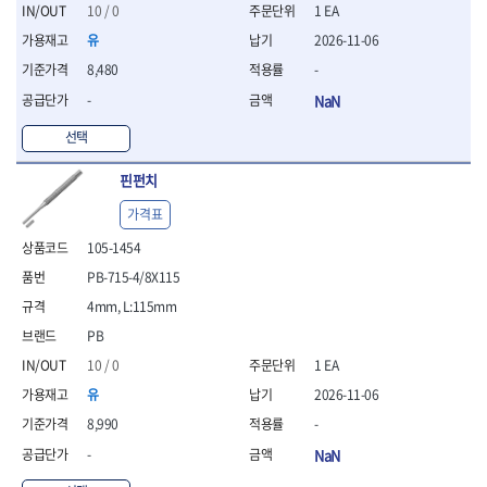
세터
- 콤프레셔
- 토크드라이버핸들
- 오일휠타소켓
- 각도절단기
10 / 0
1 EA
- 작업대
STAHLWILLE
STANZANI
- 비트아답타
- 토크드라이버세트
- 레버바
- 플런지쏘
- 물림쇠
유
2026-11-06
SWANSON
TEFENPLAST
- 충전드릴용롱소켓
- 토크드라이버
- 호스클램프플라이어
- 블로워
- 측정기
8,480
-
- 나비볼트소켓
TENGU
THETA -직판오일등
- 토크드라이버블레이드
- 피스톤링컴프레셔
- 밴드쏘
- 디지털습도측정기
- 스파크플러그소켓
- 다이얼토크렌치
THETA-공구함
THETA-드라이버
- 드로우핸들
-
NaN
- 원형톱
- 지그그리퍼시스템
- 비트소켓레일세트
- 토크멀티플라이어
- 판금돌리
THETA-랜턴
THETA-망치
- 해머드릴
- 치즐
선택
- 임팩비트소켓
- 토크렌치비트홀다헤드
- 스파크플러그플라이어
- 임팩드라이버
- 치즐세트
THETA-몽키
THETA-소켓비트
- 조인트
- 가방/케이스
- 범핑망치
- 로터리해머
- 파팅툴
THETA-스패너
THETA-운반구
핀펀치
- 세미롱임팩소켓
- 픽업툴
- 라쳇렌치
- 터닝툴세트
절삭공구
THETA-자동몽키
THETA-자석소켓
- 라쳇헤드
- 클립플라이어
- 전동가위
가격표
- 할로윙툴
- 홀쏘날
THETA-전동악세서리
THETA-측정
- 임팩아답타
- 허브캡풀러
- 직쏘
- 캘리퍼
- 바이메탈홀쏘날
105-1454
- 비트홀다
THETA-커터,가위
THETA-핸드카트
- 산소센서소켓
- 멀티커터
- 잭나이프
- 하이스드릴
- 볼L렌치세트
PB-715-4/8X115
THETA-헤라
THOMAS FLINN
- 클립리무버
- 광택기
- 스코프세트
- 하이스코발트드릴
- L렌치세트
- 자석접시
TOP
TOPTUL
- 앵글그라인더
4mm, L:115mm
- 조각세트
- 드릴세트
- 볼L렌치
- 작업용등받이
- 샌딩머신
- 크래프트카버세트
TORMEK
TRACER
- 아바
PB
- L렌치
- 자동차전용공구
- 밴드쏘
- 말렛스위프
- 반대탭
TSUNESABURO
TUOFU
10 / 0
1 EA
- 별렌치세트
- 타이어레버
- 콤보세트
- 목공용망치
- 톱날
TWOCHERRYS
UVEX
- 별렌치
- 스크래퍼
유
2026-11-06
- 충전광택기
- 절단석
대패
VALLORBE
VAUGHAN
- T렌치
- 후크드라이버
- 로터리해머
8,990
-
- 원형톱날
- 스크래퍼
- T렌치세트
VBW
VESSEL
- 너트그립소켓
- 배터리
- 핸드툴세트
-
NaN
- 접렌치
WALTER
WERA
- 충전기
임팩휠너트소켓
- 다이아몬드휠
- 접별렌치