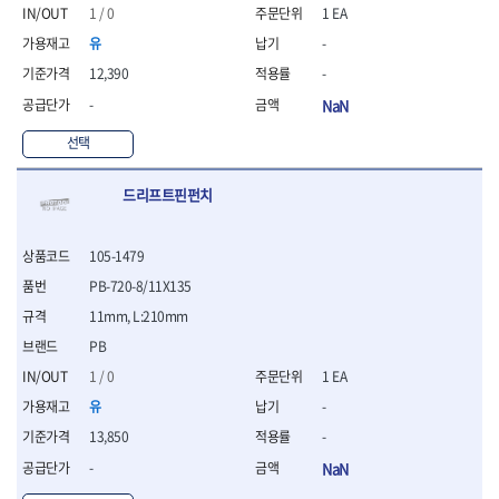
- 절연펜치
1 / 0
1 EA
- 절연니퍼
유
-
- 절연가위
- 절연비트
12,390
-
- 절연드라이버교체날
-
NaN
- 절연공구세트
- 절연라쳇렌치
선택
- 절연라쳇렌치세트
- 절연볼트커터
드리프트핀펀치
- 절연아답타
- 절연펀치
105-1479
- 기타
- 방폭연결대
PB-720-8/11X135
- 방폭옵셋렌치
11mm, L:210mm
- 방폭니퍼
PB
- 방폭펜치
- 방폭플라이어
1 / 0
1 EA
- 방폭가위
유
-
- 방폭렌치
13,850
-
- 방폭스패너
-
NaN
- 방폭비트소켓
- 방폭아답타