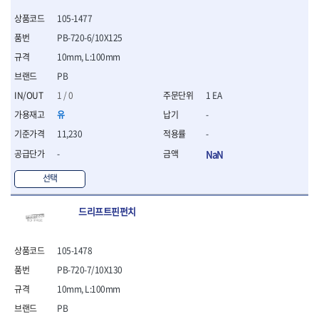
- 절연전공칼
105-1477
- 절연안전모
- 절연매트
PB-720-6/10X125
- 방폭소켓
10mm, L:100mm
- 방폭라쳇핸들
PB
- 방폭콤비네이션렌치
1 / 0
1 EA
- 방폭함마스패너
- 절연일자드라이버
유
-
- 절연별드라이버
11,230
-
- 절연드라이버세트
-
NaN
- 스트리퍼
- 라쳇케이블커터
선택
- 자동스트리퍼
- 케이블스트리퍼
드리프트핀펀치
- 압착기
- 핀셋
- 절연공구세트
105-1478
- 절연비트홀다
PB-720-7/10X130
- 절연비트홀다드라이버
10mm, L:100mm
- 방폭망치
- 절연L렌치
PB