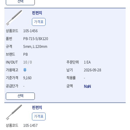
WIHA
WOODCRAFT
- 청소기
선택
- 임팩휠너트소켓
- 테이블쏘
- T별렌치세트
- 오토해머
XCELITE
XPROTOOL-기어렌치
- 원형톱날
- 깃발형별렌치
핀펀치
ZETA
ZETA(LED)
전동악세서리
- 샌딩디스크
- 너트T렌치
- 충전드릴용소켓
ZETA(PVC커터)
ZETA(라디에이터)
- 스크롤쏘날
가격표
- 별T렌치
- 전동비트롱소켓
- 숫돌
ZETA(비트셋트)
ZETA(자화기)
- 소켓비트세트
105-1456
- 드릴비트
- 다이아몬드숫돌
- 공구세트
ZETA(커터)
ZONE KING
PB-715-5/8X120
- 비트세트
- 원형톱날/루터비트
- 드라이버세트
가드맨
게링 HSS
- 드릴척
- 루터비트
5mm, L:120mm
- 렌치세트
게링 HSS-CO
나노원
- 육각비트
- 루터비트세트
- 육각드라이버
PB
나이텍스
대건
- 퀵릴리스비트소켓
- 직쏘날
- 드라이버
10 / 0
1 EA
대건케이블
동해
- 전동비트소켓
- 디지털앵글파인더
- 타격드라이버
- 롱자석소켓
유
2026-09-28
디월트
디월트 인버터 발전기
- 띠톱날
- 양용드라이버
- 소켓아답타
- 모종삽
라이트 세이키
맘모스
- 너트드라이버
9,160
-
- 악세서리
- 갈퀴
- 별드라이버
멜텍
미주산업
-
NaN
- 청소기
- 호미
- 일자드라이버
바람돌이
백마
- 컷쏘날
- 스포크
선택
- 십자드라이버
벡스
북성
- 원형톱날
- 파종기
- 포지드라이버
스팀코리아
아임삭
- 홈클리너
핀펀치
- 라운드너트드라이버
에어공구
에버그린
에코파워팩
- 제초기
- 양용드라이버핸들
- 에어라쳇렌치
가격표
에코플로우
엠파이어
- 삽
- 포켓양용드라이버
- 에어임팩렌치
- 괭이
105-1457
우주전열(겨울)
우주전열(여름)
- 드라이버날
- 에어드릴