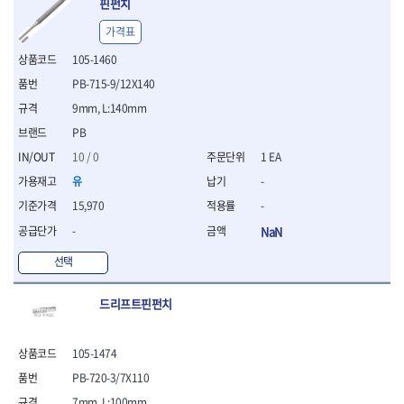
핀펀치
- 십자비트
가격표
- 임팩별비트소켓
- 임팩XZN비트소켓
105-1460
- 십자비트소켓
PB-715-9/12X140
- 일자비트소켓
9mm, L:140mm
- XZN비트
- 임팩XZN비트
PB
- 라쳇핸들세트
10 / 0
1 EA
- 사각비트
유
-
- 토크드라이버
- 포지비트소켓
15,970
-
- 임팩포지비트소켓
-
NaN
플라이어,몽키,스패너
선택
- 뻰치
- 편구스패너
드리프트핀펀치
- 플라이어
- 니퍼
- 롱노우즈
105-1474
- 스냅링플라이어
PB-720-3/7X110
- 그룹조인트플라이어
- 케이블커터
7mm, L:100mm