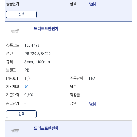
- 라쳇 드라이버
-
NaN
- 라쳇스패너
선택
- 스피드렌치
- 모터렌치
- 함마스패너
드리프트핀펀치
절연.전설.방폭공구
- 절연옵셋렌치
105-1476
- 절연연결대
PB-720-5/8X120
- 절연드라이버
8mm, L:100mm
- 절연스패너
- 절연T렌치
PB
- 절연소켓
1 / 0
1 EA
- 절연별소켓
유
-
- 절연별비트소켓
- 절연육각비트소켓
9,390
-
- 절연라쳇핸들
-
NaN
- 절연렌치
선택
- 절연토크렌치
- 절연콤비네이션렌치
- 절연링렌치
드리프트핀펀치
- 절연플라이어