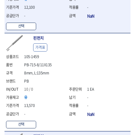
- 조절식렌치
- 볼트세터
12,100
-
- 너트드라이버
-
NaN
- 자화기
- 레이저팁 드라이버
선택
- 라쳇렌치
핀펀치
- 임팩엑스트라롱소켓
- 파워렌치
가격표
- 드릴척아답타
105-1459
- 조인트플러그소켓
- 옵셋렌치
PB-715-8/11X135
- 파워렌치
8mm, L:135mm
- 소켓홀더
PB
- 클라이밍비트
- 토크아답타
10 / 0
1 EA
- 비트소켓세트
유
-
- 포지비트
13,570
-
- 일자비트
-
NaN
- 임팩별비트
- 임팩일자비트
선택
- 임팩포지비트
- 임팩십자비트