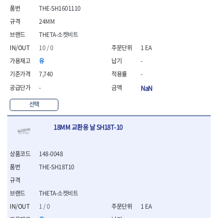
- 니퍼 외
THE-SH1601110
- 바이스플라이어
24MM
- 옵셋렌치
THETA-소켓비트
- 공구함세트
10 / 0
1 EA
- 콤비네이션렌치
- 양구스패너
유
-
- 라쳇콤비네이션렌치
7,740
-
- 라쳇옵셋렌치
-
NaN
- 콤비네이션렌치세트
- 플레어너트렌치
선택
- 양구스패너세트
- 옵셋렌치세트
18MM 교환용 날 SH18T-10
- 라쳇콤비네이션렌치세
트
- 몽키스패너
148-0048
- 라쳇콤비네이션세트
THE-SH18T10
- 라쳇렌치
- 함마렌치
- 멀티플라이어
THETA-소켓비트
- 미니라쳇세트
1 / 0
1 EA
- 기타