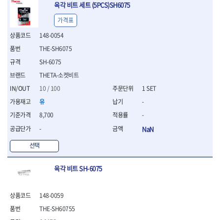
- 절연전공칼
육각 비트 세트 (5PCS)SH6075
- 절연안전모
가격표
- 절연매트
- 방폭소켓
148-0054
- 방폭라쳇핸들
THE-SH6075
- 방폭콤비네이션렌치
SH-6075
- 방폭함마스패너
THETA-소켓비트
- 절연일자드라이버
- 절연별드라이버
10 / 100
1 SET
- 절연드라이버세트
유
-
- 스트리퍼
8,700
-
- 라쳇케이블커터
- 자동스트리퍼
-
NaN
- 케이블스트리퍼
선택
- 압착기
- 핀셋
육각 비트 SH-6075
- 절연공구세트
- 절연비트홀다
- 절연비트홀다드라이버
148-0059
- 방폭망치
THE-SH60755
- 절연L렌치