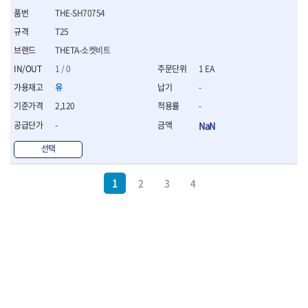
THE-SH70754
T25
THETA-소켓비트
1 / 0
1 EA
유
-
2,120
-
-
NaN
선택
1
2
3
4