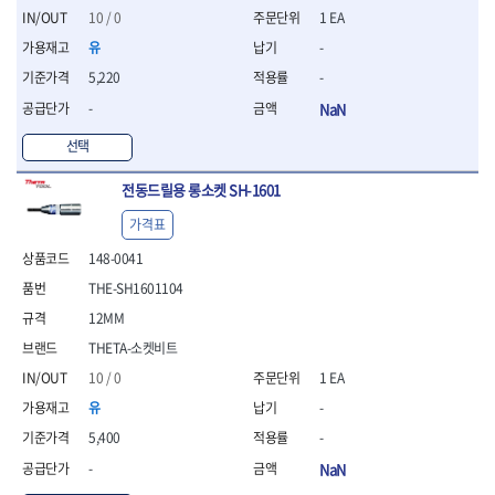
- 조절식렌치
10 / 0
1 EA
- 볼트세터
유
-
- 너트드라이버
- 자화기
5,220
-
- 레이저팁 드라이버
-
NaN
- 라쳇렌치
- 임팩엑스트라롱소켓
선택
- 파워렌치
- 드릴척아답타
전동드릴용 롱소켓 SH-1601
- 조인트플러그소켓
가격표
- 옵셋렌치
- 파워렌치
148-0041
- 소켓홀더
THE-SH1601104
- 클라이밍비트
12MM
- 토크아답타
THETA-소켓비트
- 비트소켓세트
- 포지비트
10 / 0
1 EA
- 일자비트
유
-
- 임팩별비트
5,400
-
- 임팩일자비트
- 임팩포지비트
-
NaN
- 임팩십자비트