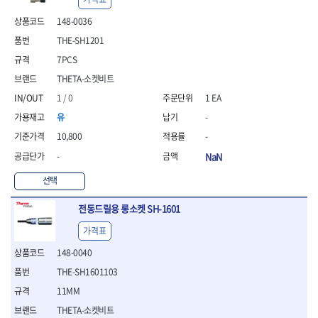
- 통나무쪼개기
- 날교환드라이버세트
- 에어오비탈센더
이젠
이홈
- 전동대패
- 드라이버핸들
- 에어드라이버
148-0036
일레드
조란
- 가든툴세트
- 비트세트
- 에어다이그라인더
THE-SH1201
츠노다(TTC)
콰이어트존
- 비트홀다드라이버
- 에어멀티샌더
연마기계
타이거(TIGER)
플렉스-절단석
7PCS
- 비트홀다드라이버세트
- 에어앵글그라인더
- 습식그라인더
협성
황금손
THETA-소켓비트
- 드라이버블레이드
- 에어리베터기
- 건식그라인더
- 비트드라이버
- 타이어압력게이지
- 연마지그
1 / 0
1 EA
- 별비트
- 에어밸트샌더
- 연마숫돌
유
-
- 육각비트
- 에어원형샌더
- 기타 악세사리
10,800
-
- 검전드라이버
- 에어폴리셔
목공기계
- 육각T렌치
- 에어톱
-
NaN
- 루터, 루터테이블
- 전동비트홀다
- 에어펀치
- 샌더폴리셔
선택
- 드라이버비트세트
- 에어스프레이건
기타목공구
- 옵셋드라이버
- 에어원터치카플러
전동드릴용 롱소켓 SH-1601
- 클램프
- 스크래퍼드라이버
- 에어건
- 시계드라이버
가격표
운반기기
- 정밀드라이버
- 데크트럭
148-0040
- 기어렌치
- 핸드카트
THE-SH1601103
- 육각복스드라이버
- 운반대차
- 스크류드라이버
11MM
- 운반가방
- 툴첵플러스
THETA-소켓비트