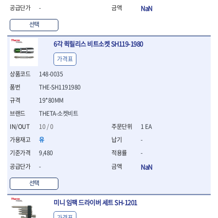
WIHA
WOODCRAFT
- 청소기
- 임팩휠너트소켓
- 테이블쏘
- T별렌치세트
-
NaN
- 오토해머
XCELITE
XPROTOOL-기어렌치
- 원형톱날
- 깃발형별렌치
ZETA
ZETA(LED)
선택
전동악세서리
- 샌딩디스크
- 너트T렌치
- 충전드릴용소켓
ZETA(PVC커터)
ZETA(라디에이터)
- 스크롤쏘날
- 별T렌치
6각 퀵릴리스 비트소켓 SH119-1980
- 전동비트롱소켓
- 숫돌
ZETA(비트셋트)
ZETA(자화기)
- 소켓비트세트
- 드릴비트
- 다이아몬드숫돌
- 공구세트
ZETA(커터)
ZONE KING
가격표
- 비트세트
- 원형톱날/루터비트
- 드라이버세트
가드맨
게링 HSS
148-0035
- 드릴척
- 루터비트
- 렌치세트
게링 HSS-CO
나노원
- 육각비트
- 루터비트세트
THE-SH1191980
- 육각드라이버
나이텍스
대건
- 퀵릴리스비트소켓
- 직쏘날
- 드라이버
19*80MM
대건케이블
동해
- 전동비트소켓
- 디지털앵글파인더
- 타격드라이버
THETA-소켓비트
- 롱자석소켓
디월트
디월트 인버터 발전기
- 띠톱날
- 양용드라이버
10 / 0
1 EA
- 소켓아답타
- 모종삽
라이트 세이키
맘모스
- 너트드라이버
- 악세서리
- 갈퀴
유
-
- 별드라이버
멜텍
미주산업
- 청소기
- 호미
- 일자드라이버
바람돌이
백마
9,480
-
- 컷쏘날
- 스포크
- 십자드라이버
벡스
북성
-
NaN
- 원형톱날
- 파종기
- 포지드라이버
스팀코리아
아임삭
- 홈클리너
- 라운드너트드라이버
에어공구
선택
에버그린
에코파워팩
- 제초기
- 양용드라이버핸들
- 에어라쳇렌치
에코플로우
엠파이어
- 삽
- 포켓양용드라이버
- 에어임팩렌치
미니 임팩 드라이버 세트 SH-1201
- 괭이
우주전열(겨울)
우주전열(여름)
- 드라이버날
- 에어드릴
가격표