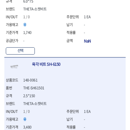
- 절연펜치
6.0*75
- 절연니퍼
THETA-소켓비트
- 절연가위
1 / 0
1 EA
- 절연비트
유
-
- 절연드라이버교체날
- 절연공구세트
1,740
-
- 절연라쳇렌치
-
NaN
- 절연라쳇렌치세트
- 절연볼트커터
선택
- 절연아답타
- 절연펀치
육각 비트 SH-6150
- 기타
- 방폭연결대
- 방폭옵셋렌치
148-0061
- 방폭니퍼
THE-SH61501
- 방폭펜치
2.5*150
- 방폭플라이어
THETA-소켓비트
- 방폭가위
- 방폭렌치
1 / 0
1 EA
- 방폭스패너
유
-
- 방폭비트소켓
3,480
-
- 방폭아답타