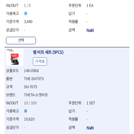
연마용품
1 / 0
1 EA
- 조줄
- 철공용줄
유
-
- 목공용줄
3,480
-
- 조줄세트
-
NaN
- 판금줄홀더
- 줄
선택
공구함.공구집
별 비트 세트 (5PCS)
- 공구함
- 탑체스터
가격표
- 플라스틱이동공구함
148-0068
- 공구통
- 기타공구
THE-SH7075
- 공구가방
SH-7075
기타 작업공구
THETA-소켓비트
- 헤라
10 / 100
1 SET
- 케이스
유
-
- 수리키트
- 고정링/링
10,620
-
- 핀
-
NaN