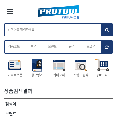
×
Ri
×
Toggle Menu
카테고리 검색
브랜드 검색
To
작업공구.종합
배관.전동.에어.
가나다
ABC
M
공구
운반
전체
ㄱ
ㄴ
ㄷ
ㄹ
ㅁ
ㅂ
ㅅ
ㅇ
ㅈ
소켓,렌치,드라이버
배관공구.장비
ㅊ
ㅋ
ㅌ
ㅍ
ㅎ
- 소켓
- 파이프렌치
- 롱소켓
- 스트랩락파이프핸들
- 세미롱소켓
- 파이프커터
전체
- 엑스트라롱소켓
- 튜빙커터
- 임팩소켓
- 리머
1-DAY
ABC
가격표주문
공구명가
카테고리
브랜드검색
장바구니
- 임팩세미롱소켓
- 밴더
ACE POWER
Armor Tool, LLC
- 임팩롱소켓
- 동파이프확관기
AURIOU
Benchcrafted
- 유니버셜소켓
- 파이프나사산가공기
상품검색결과
BHS(영창망치)
BTK
- 별소켓
- 오스타세트
CHANNELLOCK
CMO
- 롱별소켓
- 파이프가공기
검색어
- 임팩별소켓
- 바이스
CMT
CP
- 임팩롱별소켓
- 파이프스탠드
CROWN
DEWIT
브랜드
- 비트소켓
- 파이프바이스