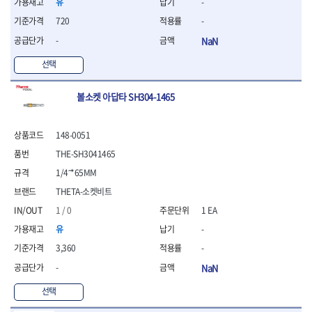
유
-
- 라쳇 드라이버
- 라쳇스패너
720
-
- 스피드렌치
-
NaN
- 모터렌치
선택
- 함마스패너
절연.전설.방폭공구
볼소켓 아답타 SH304-1465
- 절연옵셋렌치
- 절연연결대
- 절연드라이버
148-0051
- 절연스패너
THE-SH3041465
- 절연T렌치
- 절연소켓
1/4˝*65MM
- 절연별소켓
THETA-소켓비트
- 절연별비트소켓
1 / 0
1 EA
- 절연육각비트소켓
유
-
- 절연라쳇핸들
- 절연렌치
3,360
-
- 절연토크렌치
-
NaN
- 절연콤비네이션렌치
- 절연링렌치
선택
- 절연플라이어