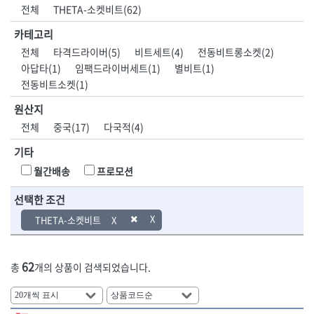
DH신바람
DMT
전체
THETA-소켓비트(62)
- 육각비트소켓
- 유압전선압착기
산업.안전.웰딩.
목공공구.목공
EIGHT
EISHIN
- 임팩육각비트소켓
- 듀잇밴더
계절
기계
카테고리
EKLIND
ELIPSE
- 별비트소켓
- 마이크로드레인
전체
타격드라이버(5)
비트세트(4)
전동비트롱소켓(2)
ENGINEER
EXPERT
- XZN비트소켓
- 마이크로릴
산업, 생활용품
조각도.끌
아답타(1)
임팩드라이버세트(1)
별비트(1)
FASTCAP
FISKARS
- 임팩육각비트
- 시스네이크컴팩
- 펜
- 평도
전동비트소켓(1)
- 임팩비트
- 시스네이크미니릴
FLAG
FLEX
- 나사고정제
- 아사도
- 임팩비트홀더
- 시스네이크
FLEXCUT
FORREST
- 배관밀봉제
- 환도
원산지
- 유니버셜조인트
- 배관검사용모니터
GIANTLOK
HALDER
- 윤활방청제
- 심환도
전체
중국(17)
다국적(4)
- 아답타
- 내시경카메라
- 선글라스, 고글
- 곡환도
HAZET
HIOKI
- 연결대
- 라인송신기
- 설치형가림막
- 삼각도
기타
HIT
IR
- 임팩연결대
- 탐지용수신기
- 블로워
- 곡아사도
IRWIN
ISOTOOL
월간배송
프로모션
- 볼연결대
- 콤비네이션청소기
- 전선릴
- 곡삼각도
JOKARI
KAKURI
- 볼연결대세트
- 수동스피너
- 연장선
- 조각도
선택한 조건
- 라쳇핸들
- 프렉스샤프트
Katimax
KAWASA
- 마카
- 대형평도
- 퀵릴리스라쳇핸들
- 액세서리
THETA-소켓비트
KBS
KHEIRON
- 매직
- 조각도세트
- 플렉시블라쳇핸들
- 전동드럼머신
KLEIN
KNIPEX
- 작업등
- D형조각도
- 단축라쳇핸들
- 스프링청소기
- 케이블타이
- 카빙나이프
KOKEN
KOMELON
- 라쳇아답터
- 고압파이프세척기
62
총
개의 상품이 검색되었습니다.
- 스피커
- 나이프
측정공구.절삭
자동차공구.장
KTC
KUKEN
- 수동복스대
- 건/습식 청소기
- 스코프
공구
비
안전용품
LENOX(사입)
LENOX(수입)
- 스핀드라이버
- 청소기악세서리
- 손도끼
- 안전안경
LIENIELSEN
LOCTITE
- 소켓레일세트
- 체인파이프렌치
- 목공용끌