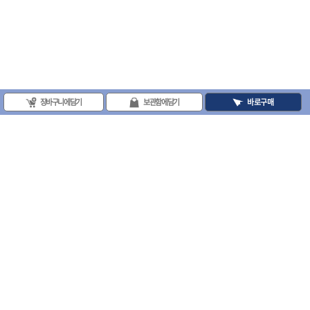
장바구니에 담기
보관함에 담기
바로구매
(주)프로툴 / 송치영
사업자등록번호 : 202-81-42885 통신판매업신고번호 : 제 2008-서울금천-0251호
(주)프로툴 서울특별시 시흥대로 481 (독산동) 프로툴빌딩
2021 VARO - ALL RIGHTS RESERVED. ( 사전 동의 없이 VARO 사이트의 일체 정
보, 컨텐츠 및 UI등을 무단 사용할 수 없습니다. )