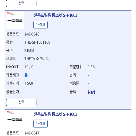
선택
- 십자비트
- 임팩별비트소켓
전동드릴용 롱소켓 SH-1601
- 임팩XZN비트소켓
- 십자비트소켓
가격표
- 일자비트소켓
148-0046
- XZN비트
THE-SH1601109
- 임팩XZN비트
- 라쳇핸들세트
21MM
- 사각비트
THETA-소켓비트
- 토크드라이버
10 / 0
1 EA
- 포지비트소켓
- 임팩포지비트소켓
유
-
7,560
-
플라이어,몽키,스패너
- 뻰치
-
NaN
- 편구스패너
선택
- 플라이어
- 니퍼
전동드릴용 롱소켓 SH-1601
- 롱노우즈
- 스냅링플라이어
가격표
- 그룹조인트플라이어
148-0047
- 케이블커터