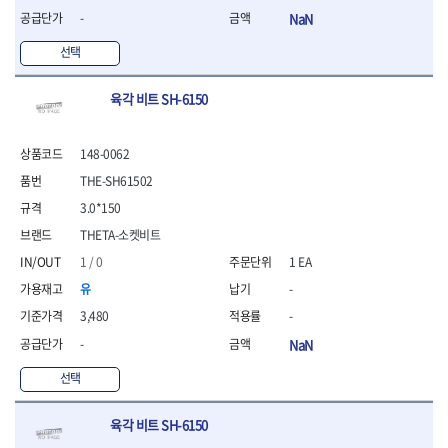
- 방폭T렌치
-
NaN
- 방폭드라이버
선택
- 방폭펀치
- 절연포지비트소켓
육각 비트 SH-6150
철공공구
- 볼트커터
- 핸드볼트커터
148-0062
- 항공가위
THE-SH61502
- 클램프
3.0*150
- 망치
- 빠루망치
THETA-소켓비트
- 볼핀망치
1 / 0
1 EA
- 함마망치
유
-
- 도끼
3,480
-
- 망치헤드
- 판금망치
-
NaN
- 나일론무반동망치
선택
- 플라스틱망치
- 고무망치
- 핀펀치
육각 비트 SH-6150
- 센타펀치