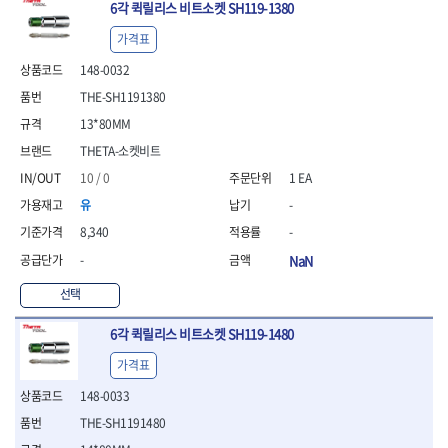
- 안전고글
측정도구
자동차용장비
6각 퀵릴리스 비트소켓 SH119-1380
- 롱소켓레일세트
- 동파이프커터
LOGOSOL(AGMA)
LONCIN
- 목공용끌세트
- 방진마스크
- 자
- 타이어탈착기
- 육각비트소켓레일세트
- 플라스틱파이프커터
MACHAN
MAFELL
- 나무상자케이스
가격표
- 방독마스크
- 줄자
- 타이어휠발란스
- 소켓세트
- 디버러
MARTOR
MAYHEW
- 버니셔
- 보호복
- 컴퍼스
- 판금작기세트
148-0032
- 스터드풀러
- 동파이프확관기세트
- 끌
MCC
MEGA
- 장갑
- 분도기
- 리프트
- 너트트위스터
- 전동오스타세트
THE-SH1191380
- 가우지
MORSE
NANIWA
- 낙하방지코드
- 수평기
- 판금계측자
- 볼트트위스터
- 배관내시경
- 조각칼
13*80MM
- 무릎 보호대
NICHOLSON
Norton
- 테파게이지
- 핸드훅크
- 탭홀더
- 배관청소기
- 끌세트
THETA-소켓비트
- 레이저메타
- 엔진홀드
OLSON
OSEIN
- 다이홀더
- 하수구청소기
전기.계절상품
- 대패
- 기타 측정도구
- 코끼리잭
- T형소켓렌치
- 오거
PB
PFEIL
10 / 0
1 EA
- 열풍기
- 톱
- 검전테스터
- 가래지잭
- 옵셋라쳇렌치
- 커터
- 히터
PICA
PICARD
유
-
- 대패날
- 라쳇렌치세트
- 스프링헤드
- 충전식분무기
토크렌치
자동차용공구
PROXXON
RICHMOND
- 미니터닝세트
8,340
-
- 임팩드라이버
- PVC커터
- 선풍기
- 토크렌치바디
- 플레어너트소켓
- 포스너비트
RIDGID
ROBERTSORBY
-
NaN
- 임팩드라이버세트
- 기타 악세사리
- 용접기
- 토크렌치
- 인젝터스페셜소켓
- 악세사리
ROTARY LIFT
ROTHENBERGER
- 비트라쳇핸들
- 콤프레샤
- LED충전식작업등
- 디지탈토크렌치
- 드레인플러그소켓
- 클로스샌딩롤
선택
RUBI
RUKO
- 비트
- LED램프
- 토크렌치라쳇헤드
- 벨트텐션풀리렌치
전동.충전공구
- 스프레이건
RYOBI
S.Djarv Hantverk AB
- 파워비트
- 예초기
- 토크렌치스패너헤드
- 리무버
- 드릴
- 작업용톱
6각 퀵릴리스 비트소켓 SH119-1480
- 양용드라이버비트
SCANGRIP
Scanprobe
- 라디에이터
- 토크렌치링헤드
- 드래그링크소켓
- 드라이버
- 송곳
- 파워비트세트
가격표
- 심지난로
- 토크아답타
SENCI
SHINANO
- 록너트버스터
- 임팩렌치
- 각끌
- 너트세터
- 온수 히터
- 크로우풋
- 토션바
SHOPVAC
SICE
- 샌더
- 측정자
148-0033
- 마그네틱너트세터
- 열선
- 토크테스터기
- 임팩뒤바퀴휠너트소켓
- 앵글그라인더
- 클립
SKIL
SMOOS
THE-SH1191480
- 슬라이딩마그네틱너트
- 정온선
- 비디오스코프
- 반사경
- 컷쏘
- 컴파스
SOURCE
SPARTAN