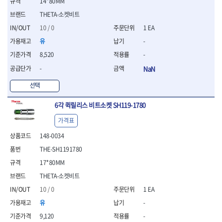
세터
14*80MM
- 콤프레셔
- 토크드라이버핸들
- 오일휠타소켓
- 각도절단기
- 작업대
STAHLWILLE
STANZANI
- 비트아답타
- 토크드라이버세트
- 레버바
THETA-소켓비트
- 플런지쏘
- 물림쇠
SWANSON
TEFENPLAST
- 충전드릴용롱소켓
- 토크드라이버
- 호스클램프플라이어
- 블로워
- 측정기
10 / 0
1 EA
- 나비볼트소켓
TENGU
THETA -직판오일등
- 토크드라이버블레이드
- 피스톤링컴프레셔
- 밴드쏘
- 디지털습도측정기
유
-
- 스파크플러그소켓
- 다이얼토크렌치
THETA-공구함
THETA-드라이버
- 드로우핸들
- 원형톱
- 지그그리퍼시스템
- 비트소켓레일세트
8,520
-
- 토크멀티플라이어
- 판금돌리
THETA-랜턴
THETA-망치
- 해머드릴
- 치즐
- 임팩비트소켓
- 토크렌치비트홀다헤드
- 스파크플러그플라이어
- 임팩드라이버
- 치즐세트
THETA-몽키
THETA-소켓비트
-
NaN
- 조인트
- 가방/케이스
- 범핑망치
- 로터리해머
- 파팅툴
THETA-스패너
THETA-운반구
- 세미롱임팩소켓
선택
- 픽업툴
- 라쳇렌치
- 터닝툴세트
절삭공구
THETA-자동몽키
THETA-자석소켓
- 라쳇헤드
- 클립플라이어
- 전동가위
- 할로윙툴
- 홀쏘날
THETA-전동악세서리
THETA-측정
- 임팩아답타
6각 퀵릴리스 비트소켓 SH119-1780
- 허브캡풀러
- 직쏘
- 캘리퍼
- 바이메탈홀쏘날
- 비트홀다
THETA-커터,가위
THETA-핸드카트
- 산소센서소켓
- 멀티커터
- 잭나이프
- 하이스드릴
가격표
- 볼L렌치세트
THETA-헤라
THOMAS FLINN
- 클립리무버
- 광택기
- 스코프세트
- 하이스코발트드릴
148-0034
- L렌치세트
- 자석접시
TOP
TOPTUL
- 앵글그라인더
- 조각세트
- 드릴세트
- 볼L렌치
- 작업용등받이
THE-SH1191780
- 샌딩머신
- 크래프트카버세트
TORMEK
TRACER
- 아바
- L렌치
- 자동차전용공구
- 밴드쏘
- 말렛스위프
- 반대탭
17*80MM
TSUNESABURO
TUOFU
- 별렌치세트
- 타이어레버
- 콤보세트
- 목공용망치
- 톱날
TWOCHERRYS
UVEX
THETA-소켓비트
- 별렌치
- 스크래퍼
- 충전광택기
- 절단석
대패
VALLORBE
VAUGHAN
- T렌치
10 / 0
1 EA
- 후크드라이버
- 로터리해머
- 원형톱날
- 스크래퍼
- T렌치세트
VBW
VESSEL
- 너트그립소켓
- 배터리
유
-
- 핸드툴세트
- 접렌치
WALTER
WERA
- 충전기
임팩휠너트소켓
9,120
-
- 다이아몬드휠
- 접별렌치