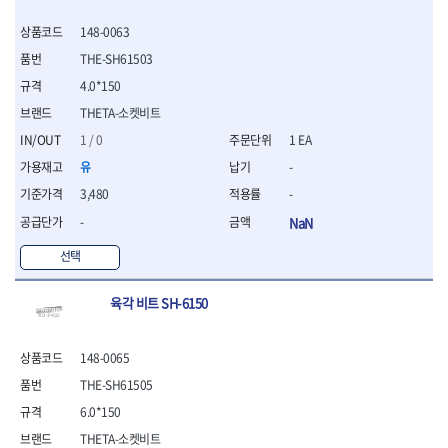
- 평치즐
148-0063
- 핀펀치세트
- 펀치
THE-SH61503
- 펀치세트
4.0*150
- 톱대
THETA-소켓비트
- 용접용품
1 / 0
1 EA
- 빠루
- 철공끌
유
-
원예.사무용품
3,480
-
- 커터칼
-
NaN
- 전지가위
- 정글칼
선택
- 전정톱
- 접톱
육각 비트 SH-6150
- 목공톱
- 고지톱
148-0065
- 다목적가위
- 안전커터칼
THE-SH61505
- 휠메저
6.0*150
- 마킹
THETA-소켓비트