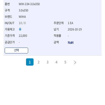
WIH-334-3.0x350
3.0x350
WIHA
10 / 0
1 EA
유
2026-10-19
22,000
-
-
NaN
선택
1
2
3
4
5