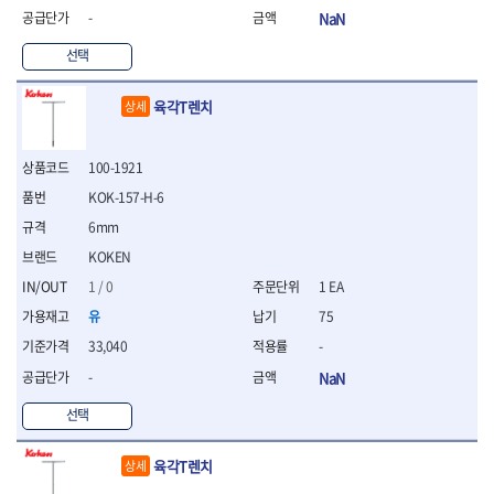
WIHA
WOODCRAFT
- 청소기
- 임팩휠너트소켓
- 테이블쏘
- T별렌치세트
-
NaN
- 오토해머
XCELITE
XPROTOOL-기어렌치
- 원형톱날
- 깃발형별렌치
ZETA
ZETA(LED)
선택
전동악세서리
- 샌딩디스크
- 너트T렌치
- 충전드릴용소켓
ZETA(PVC커터)
ZETA(라디에이터)
- 스크롤쏘날
- 별T렌치
- 전동비트롱소켓
- 숫돌
육각T렌치
ZETA(비트셋트)
ZETA(자화기)
상세
- 소켓비트세트
- 드릴비트
- 다이아몬드숫돌
- 공구세트
ZETA(커터)
ZONE KING
- 비트세트
- 원형톱날/루터비트
- 드라이버세트
가드맨
게링 HSS
100-1921
- 드릴척
- 루터비트
- 렌치세트
게링 HSS-CO
나노원
- 육각비트
- 루터비트세트
KOK-157-H-6
- 육각드라이버
나이텍스
대건
- 퀵릴리스비트소켓
- 직쏘날
- 드라이버
6mm
대건케이블
동해
- 전동비트소켓
- 디지털앵글파인더
- 타격드라이버
KOKEN
- 롱자석소켓
디월트
디월트 인버터 발전기
- 띠톱날
- 양용드라이버
1 / 0
1 EA
- 소켓아답타
- 모종삽
라이트 세이키
맘모스
- 너트드라이버
- 악세서리
- 갈퀴
유
75
- 별드라이버
멜텍
미주산업
- 청소기
- 호미
- 일자드라이버
바람돌이
백마
33,040
-
- 컷쏘날
- 스포크
- 십자드라이버
벡스
북성
-
NaN
- 원형톱날
- 파종기
- 포지드라이버
스팀코리아
아임삭
- 홈클리너
- 라운드너트드라이버
에어공구
선택
에버그린
에코파워팩
- 제초기
- 양용드라이버핸들
- 에어라쳇렌치
에코플로우
엠파이어
- 삽
- 포켓양용드라이버
- 에어임팩렌치
육각T렌치
상세
- 괭이
우주전열(겨울)
우주전열(여름)
- 드라이버날
- 에어드릴