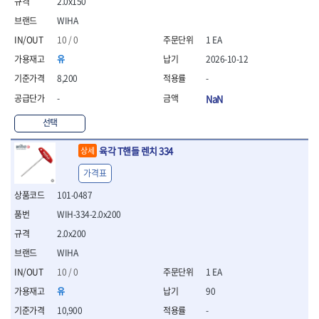
- 절연펜치
2.0x150
- 절연니퍼
WIHA
- 절연가위
10 / 0
1 EA
- 절연비트
유
2026-10-12
- 절연드라이버교체날
- 절연공구세트
8,200
-
- 절연라쳇렌치
-
NaN
- 절연라쳇렌치세트
- 절연볼트커터
선택
- 절연아답타
- 절연펀치
육각 T핸들 렌치 334
상세
- 기타
가격표
- 방폭연결대
101-0487
- 방폭옵셋렌치
- 방폭니퍼
WIH-334-2.0x200
- 방폭펜치
2.0x200
- 방폭플라이어
WIHA
- 방폭가위
- 방폭렌치
10 / 0
1 EA
- 방폭스패너
유
90
- 방폭비트소켓
10,900
-
- 방폭아답타