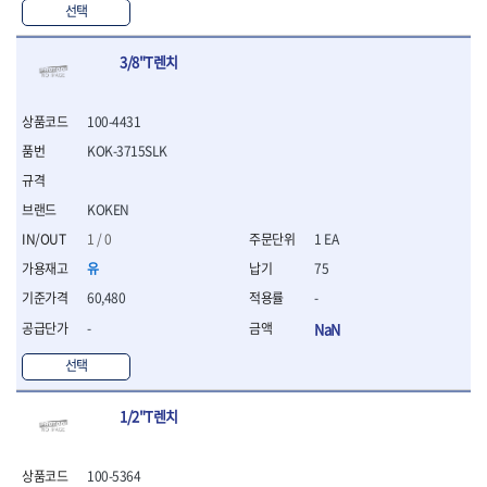
선택
- 십자비트
- 임팩별비트소켓
3/8"T렌치
- 임팩XZN비트소켓
- 십자비트소켓
- 일자비트소켓
100-4431
- XZN비트
KOK-3715SLK
- 임팩XZN비트
- 라쳇핸들세트
- 사각비트
KOKEN
- 토크드라이버
1 / 0
1 EA
- 포지비트소켓
- 임팩포지비트소켓
유
75
60,480
-
플라이어,몽키,스패너
- 뻰치
-
NaN
- 편구스패너
선택
- 플라이어
- 니퍼
- 롱노우즈
1/2"T렌치
- 스냅링플라이어
- 그룹조인트플라이어
100-5364
- 케이블커터