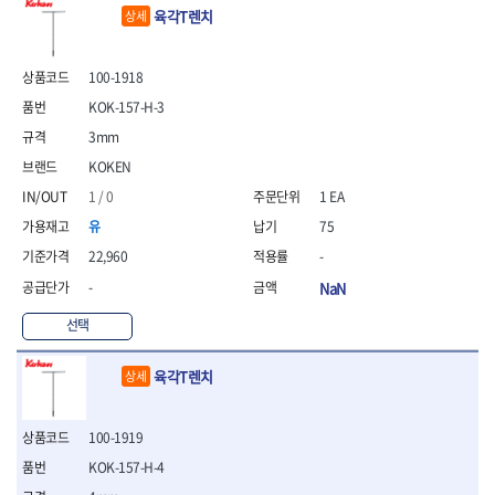
- 안전고글
측정도구
자동차용장비
- 롱소켓레일세트
- 동파이프커터
LOGOSOL(AGMA)
LONCIN
육각T렌치
상세
- 목공용끌세트
- 방진마스크
- 자
- 타이어탈착기
- 육각비트소켓레일세트
- 플라스틱파이프커터
MACHAN
MAFELL
- 나무상자케이스
- 방독마스크
- 줄자
- 타이어휠발란스
- 소켓세트
- 디버러
MARTOR
MAYHEW
- 버니셔
- 보호복
- 컴퍼스
- 판금작기세트
100-1918
- 스터드풀러
- 동파이프확관기세트
- 끌
MCC
MEGA
- 장갑
- 분도기
- 리프트
- 너트트위스터
- 전동오스타세트
KOK-157-H-3
- 가우지
MORSE
NANIWA
- 낙하방지코드
- 수평기
- 판금계측자
- 볼트트위스터
- 배관내시경
- 조각칼
3mm
- 무릎 보호대
NICHOLSON
Norton
- 테파게이지
- 핸드훅크
- 탭홀더
- 배관청소기
- 끌세트
KOKEN
- 레이저메타
- 엔진홀드
OLSON
OSEIN
- 다이홀더
- 하수구청소기
전기.계절상품
- 대패
- 기타 측정도구
- 코끼리잭
- T형소켓렌치
- 오거
PB
PFEIL
1 / 0
1 EA
- 열풍기
- 톱
- 검전테스터
- 가래지잭
- 옵셋라쳇렌치
- 커터
- 히터
PICA
PICARD
유
75
- 대패날
- 라쳇렌치세트
- 스프링헤드
- 충전식분무기
토크렌치
자동차용공구
PROXXON
RICHMOND
- 미니터닝세트
22,960
-
- 임팩드라이버
- PVC커터
- 선풍기
- 토크렌치바디
- 플레어너트소켓
- 포스너비트
RIDGID
ROBERTSORBY
-
NaN
- 임팩드라이버세트
- 기타 악세사리
- 용접기
- 토크렌치
- 인젝터스페셜소켓
- 악세사리
ROTARY LIFT
ROTHENBERGER
- 비트라쳇핸들
- 콤프레샤
- LED충전식작업등
- 디지탈토크렌치
- 드레인플러그소켓
- 클로스샌딩롤
선택
RUBI
RUKO
- 비트
- LED램프
- 토크렌치라쳇헤드
- 벨트텐션풀리렌치
전동.충전공구
- 스프레이건
RYOBI
S.Djarv Hantverk AB
- 파워비트
- 예초기
- 토크렌치스패너헤드
- 리무버
- 드릴
- 작업용톱
육각T렌치
상세
- 양용드라이버비트
SCANGRIP
Scanprobe
- 라디에이터
- 토크렌치링헤드
- 드래그링크소켓
- 드라이버
- 송곳
- 파워비트세트
- 심지난로
- 토크아답타
SENCI
SHINANO
- 록너트버스터
- 임팩렌치
- 각끌
- 너트세터
- 온수 히터
- 크로우풋
- 토션바
SHOPVAC
SICE
- 샌더
- 측정자
100-1919
- 마그네틱너트세터
- 열선
- 토크테스터기
- 임팩뒤바퀴휠너트소켓
- 앵글그라인더
- 클립
SKIL
SMOOS
KOK-157-H-4
- 슬라이딩마그네틱너트
- 정온선
- 비디오스코프
- 반사경
- 컷쏘
- 컴파스
SOURCE
SPARTAN