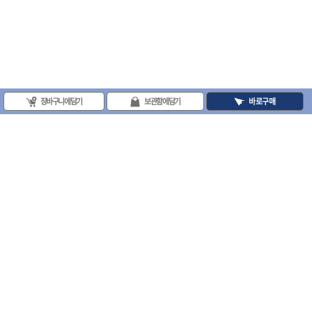
장바구니에 담기
보관함에 담기
바로구매
(주)프로툴 / 송치영
사업자등록번호 : 202-81-42885 통신판매업신고번호 : 제 2008-서울금천-0251호
(주)프로툴 서울특별시 시흥대로 481 (독산동) 프로툴빌딩
2021 VARO - ALL RIGHTS RESERVED. ( 사전 동의 없이 VARO 사이트의 일체 정
보, 컨텐츠 및 UI등을 무단 사용할 수 없습니다. )