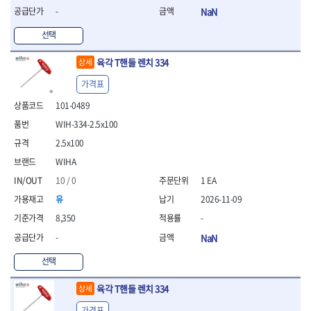
- 방폭T렌치
-
NaN
- 방폭드라이버
선택
- 방폭펀치
- 절연포지비트소켓
육각 T핸들 렌치 334
상세
철공공구
가격표
- 볼트커터
- 핸드볼트커터
101-0489
- 항공가위
WIH-334-2.5x100
- 클램프
2.5x100
- 망치
- 빠루망치
WIHA
- 볼핀망치
10 / 0
1 EA
- 함마망치
유
2026-11-09
- 도끼
8,350
-
- 망치헤드
- 판금망치
-
NaN
- 나일론무반동망치
선택
- 플라스틱망치
- 고무망치
육각 T핸들 렌치 334
상세
- 핀펀치
- 센타펀치
가격표