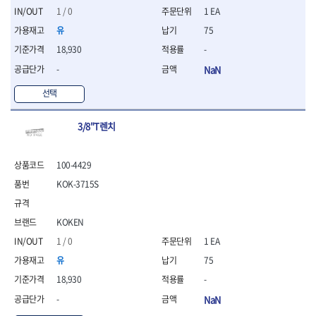
- 조절식렌치
1 / 0
1 EA
- 볼트세터
유
75
- 너트드라이버
- 자화기
18,930
-
- 레이저팁 드라이버
-
NaN
- 라쳇렌치
- 임팩엑스트라롱소켓
선택
- 파워렌치
- 드릴척아답타
3/8"T렌치
- 조인트플러그소켓
- 옵셋렌치
- 파워렌치
100-4429
- 소켓홀더
KOK-3715S
- 클라이밍비트
- 토크아답타
KOKEN
- 비트소켓세트
- 포지비트
1 / 0
1 EA
- 일자비트
유
75
- 임팩별비트
18,930
-
- 임팩일자비트
- 임팩포지비트
-
NaN
- 임팩십자비트