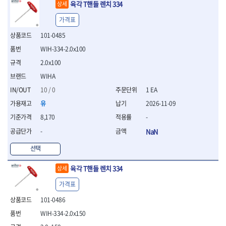
육각 T핸들 렌치 334
- 절연전공칼
상세
- 절연안전모
가격표
- 절연매트
101-0485
- 방폭소켓
- 방폭라쳇핸들
WIH-334-2.0x100
- 방폭콤비네이션렌치
2.0x100
- 방폭함마스패너
WIHA
- 절연일자드라이버
- 절연별드라이버
10 / 0
1 EA
- 절연드라이버세트
유
2026-11-09
- 스트리퍼
8,170
-
- 라쳇케이블커터
-
NaN
- 자동스트리퍼
- 케이블스트리퍼
선택
- 압착기
- 핀셋
육각 T핸들 렌치 334
상세
- 절연공구세트
- 절연비트홀다
가격표
- 절연비트홀다드라이버
101-0486
- 방폭망치
WIH-334-2.0x150
- 절연L렌치