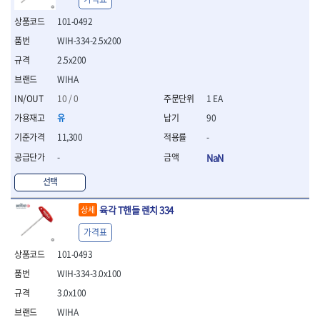
- 평치즐
101-0492
- 핀펀치세트
WIH-334-2.5x200
- 펀치
- 펀치세트
2.5x200
- 톱대
WIHA
- 용접용품
10 / 0
1 EA
- 빠루
- 철공끌
유
90
원예.사무용품
11,300
-
- 커터칼
-
NaN
- 전지가위
- 정글칼
선택
- 전정톱
육각 T핸들 렌치 334
상세
- 접톱
- 목공톱
가격표
- 고지톱
101-0493
- 다목적가위
- 안전커터칼
WIH-334-3.0x100
- 휠메저
3.0x100
- 마킹
WIHA