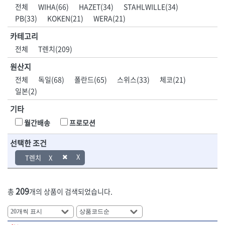
DH신바람
DMT
전체
WIHA(66)
HAZET(34)
STAHLWILLE(34)
- 육각비트소켓
- 유압전선압착기
산업.안전.웰딩.
목공공구.목공
EIGHT
EISHIN
PB(33)
KOKEN(21)
WERA(21)
- 임팩육각비트소켓
- 듀잇밴더
계절
기계
EKLIND
ELIPSE
- 별비트소켓
- 마이크로드레인
카테고리
ENGINEER
EXPERT
- XZN비트소켓
- 마이크로릴
산업, 생활용품
조각도.끌
전체
T렌치(209)
FASTCAP
FISKARS
- 임팩육각비트
- 시스네이크컴팩
- 펜
- 평도
- 임팩비트
- 시스네이크미니릴
FLAG
FLEX
- 나사고정제
- 아사도
원산지
- 임팩비트홀더
- 시스네이크
FLEXCUT
FORREST
- 배관밀봉제
- 환도
전체
독일(68)
폴란드(65)
스위스(33)
체코(21)
- 유니버셜조인트
- 배관검사용모니터
GIANTLOK
HALDER
- 윤활방청제
- 심환도
일본(2)
- 아답타
- 내시경카메라
- 선글라스, 고글
- 곡환도
HAZET
HIOKI
- 연결대
- 라인송신기
- 설치형가림막
- 삼각도
기타
HIT
IR
- 임팩연결대
- 탐지용수신기
- 블로워
- 곡아사도
IRWIN
ISOTOOL
월간배송
프로모션
- 볼연결대
- 콤비네이션청소기
- 전선릴
- 곡삼각도
JOKARI
KAKURI
- 볼연결대세트
- 수동스피너
- 연장선
- 조각도
선택한 조건
- 라쳇핸들
- 프렉스샤프트
Katimax
KAWASA
- 마카
- 대형평도
- 퀵릴리스라쳇핸들
- 액세서리
T렌치
KBS
KHEIRON
- 매직
- 조각도세트
- 플렉시블라쳇핸들
- 전동드럼머신
KLEIN
KNIPEX
- 작업등
- D형조각도
- 단축라쳇핸들
- 스프링청소기
- 케이블타이
- 카빙나이프
KOKEN
KOMELON
- 라쳇아답터
- 고압파이프세척기
209
총
개의 상품이 검색되었습니다.
- 스피커
- 나이프
측정공구.절삭
자동차공구.장
KTC
KUKEN
- 수동복스대
- 건/습식 청소기
- 스코프
공구
비
안전용품
LENOX(사입)
LENOX(수입)
- 스핀드라이버
- 청소기악세서리
- 손도끼
- 안전안경
LIENIELSEN
LOCTITE
- 소켓레일세트
- 체인파이프렌치
- 목공용끌