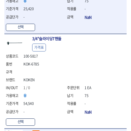
유
75
- 라쳇 드라이버
- 라쳇스패너
25,420
-
- 스피드렌치
-
NaN
- 모터렌치
선택
- 함마스패너
절연.전설.방폭공구
3/4"슬라이딩T핸들
- 절연옵셋렌치
가격표
- 절연연결대
- 절연드라이버
100-5817
- 절연스패너
KOK-6785
- 절연T렌치
- 절연소켓
- 절연별소켓
KOKEN
- 절연별비트소켓
1 / 0
1 EA
- 절연육각비트소켓
유
75
- 절연라쳇핸들
- 절연렌치
54,540
-
- 절연토크렌치
-
NaN
- 절연콤비네이션렌치
- 절연링렌치
선택
- 절연플라이어