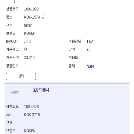
- 통나무쪼개기
- 날교환드라이버세트
- 에어오비탈센더
이젠
이홈
- 전동대패
- 드라이버핸들
- 에어드라이버
100-1922
일레드
조란
- 가든툴세트
- 비트세트
- 에어다이그라인더
KOK-157-H-8
츠노다(TTC)
콰이어트존
- 비트홀다드라이버
- 에어멀티샌더
연마기계
타이거(TIGER)
플렉스-절단석
8mm
- 비트홀다드라이버세트
- 에어앵글그라인더
- 습식그라인더
협성
황금손
KOKEN
- 드라이버블레이드
- 에어리베터기
- 건식그라인더
- 비트드라이버
- 타이어압력게이지
- 연마지그
1 / 0
1 EA
- 별비트
- 에어밸트샌더
- 연마숫돌
유
75
- 육각비트
- 에어원형샌더
- 기타 악세사리
33,040
-
- 검전드라이버
- 에어폴리셔
목공기계
- 육각T렌치
- 에어톱
-
NaN
- 루터, 루터테이블
- 전동비트홀다
- 에어펀치
- 샌더폴리셔
선택
- 드라이버비트세트
- 에어스프레이건
기타목공구
- 옵셋드라이버
- 에어원터치카플러
- 클램프
3/8"T렌치
- 스크래퍼드라이버
- 에어건
- 시계드라이버
운반기기
- 정밀드라이버
- 데크트럭
100-4428
- 기어렌치
- 핸드카트
KOK-3715
- 육각복스드라이버
- 운반대차
- 스크류드라이버
- 운반가방
- 툴첵플러스
KOKEN