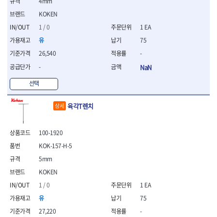
세터
4mm
- 콤프레셔
- 토크드라이버핸들
- 오일휠타소켓
- 각도절단기
- 작업대
STAHLWILLE
STANZANI
- 비트아답타
- 토크드라이버세트
- 레버바
KOKEN
- 플런지쏘
- 물림쇠
SWANSON
TEFENPLAST
- 충전드릴용롱소켓
- 토크드라이버
- 호스클램프플라이어
- 블로워
- 측정기
1 / 0
1 EA
- 나비볼트소켓
TENGU
THETA -직판오일등
- 토크드라이버블레이드
- 피스톤링컴프레셔
- 밴드쏘
- 디지털습도측정기
유
75
- 스파크플러그소켓
- 다이얼토크렌치
THETA-공구함
THETA-드라이버
- 드로우핸들
- 원형톱
- 지그그리퍼시스템
- 비트소켓레일세트
26,540
-
- 토크멀티플라이어
- 판금돌리
THETA-랜턴
THETA-망치
- 해머드릴
- 치즐
- 임팩비트소켓
- 토크렌치비트홀다헤드
- 스파크플러그플라이어
- 임팩드라이버
- 치즐세트
THETA-몽키
THETA-소켓비트
-
NaN
- 조인트
- 가방/케이스
- 범핑망치
- 로터리해머
- 파팅툴
THETA-스패너
THETA-운반구
- 세미롱임팩소켓
선택
- 픽업툴
- 라쳇렌치
- 터닝툴세트
절삭공구
THETA-자동몽키
THETA-자석소켓
- 라쳇헤드
- 클립플라이어
- 전동가위
- 할로윙툴
- 홀쏘날
THETA-전동악세서리
THETA-측정
- 임팩아답타
- 허브캡풀러
- 직쏘
육각T렌치
상세
- 캘리퍼
- 바이메탈홀쏘날
- 비트홀다
THETA-커터,가위
THETA-핸드카트
- 산소센서소켓
- 멀티커터
- 잭나이프
- 하이스드릴
- 볼L렌치세트
THETA-헤라
THOMAS FLINN
- 클립리무버
- 광택기
- 스코프세트
- 하이스코발트드릴
100-1920
- L렌치세트
- 자석접시
TOP
TOPTUL
- 앵글그라인더
- 조각세트
- 드릴세트
- 볼L렌치
- 작업용등받이
KOK-157-H-5
- 샌딩머신
- 크래프트카버세트
TORMEK
TRACER
- 아바
- L렌치
- 자동차전용공구
- 밴드쏘
- 말렛스위프
- 반대탭
5mm
TSUNESABURO
TUOFU
- 별렌치세트
- 타이어레버
- 콤보세트
- 목공용망치
- 톱날
TWOCHERRYS
UVEX
KOKEN
- 별렌치
- 스크래퍼
- 충전광택기
- 절단석
대패
VALLORBE
VAUGHAN
- T렌치
1 / 0
1 EA
- 후크드라이버
- 로터리해머
- 원형톱날
- 스크래퍼
- T렌치세트
VBW
VESSEL
- 너트그립소켓
- 배터리
유
75
- 핸드툴세트
- 접렌치
WALTER
WERA
- 충전기
임팩휠너트소켓
27,220
-
- 다이아몬드휠
- 접별렌치