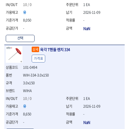
연마용품
10 / 0
1 EA
- 조줄
유
2026-11-09
- 철공용줄
- 목공용줄
8,050
-
- 조줄세트
-
NaN
- 판금줄홀더
- 줄
선택
공구함.공구집
육각 T핸들 렌치 334
상세
- 공구함
- 탑체스터
가격표
- 플라스틱이동공구함
101-0494
- 공구통
- 기타공구
WIH-334-3.0x150
- 공구가방
3.0x150
기타 작업공구
WIHA
- 헤라
10 / 0
1 EA
- 케이스
유
2026-11-09
- 수리키트
- 고정링/링
8,650
-
- 핀
-
NaN