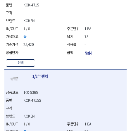
- 니퍼 외
KOK-4715
- 바이스플라이어
- 옵셋렌치
KOKEN
- 공구함세트
1 / 0
1 EA
- 콤비네이션렌치
- 양구스패너
유
75
- 라쳇콤비네이션렌치
25,420
-
- 라쳇옵셋렌치
-
NaN
- 콤비네이션렌치세트
- 플레어너트렌치
선택
- 양구스패너세트
- 옵셋렌치세트
1/2"T렌치
- 라쳇콤비네이션렌치세
트
- 몽키스패너
100-5365
- 라쳇콤비네이션세트
KOK-4715S
- 라쳇렌치
- 함마렌치
- 멀티플라이어
KOKEN
- 미니라쳇세트
1 / 0
1 EA
- 기타