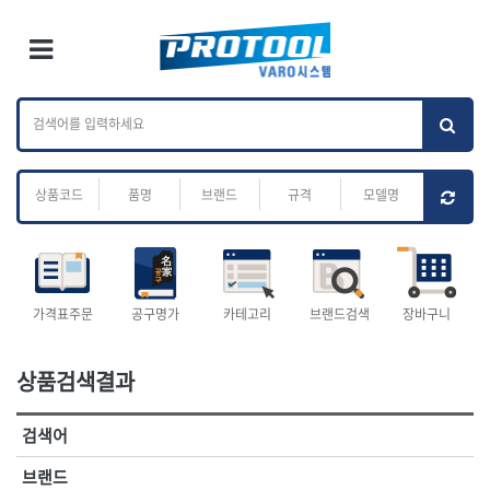
×
Ri
×
Toggle Menu
카테고리 검색
브랜드 검색
To
작업공구.종합
배관.전동.에어.
가나다
ABC
M
공구
운반
전체
ㄱ
ㄴ
ㄷ
ㄹ
ㅁ
ㅂ
ㅅ
ㅇ
ㅈ
소켓,렌치,드라이버
배관공구.장비
ㅊ
ㅋ
ㅌ
ㅍ
ㅎ
- 소켓
- 파이프렌치
- 롱소켓
- 스트랩락파이프핸들
- 세미롱소켓
- 파이프커터
전체
- 엑스트라롱소켓
- 튜빙커터
- 임팩소켓
- 리머
1-DAY
ABC
가격표주문
공구명가
카테고리
브랜드검색
장바구니
- 임팩세미롱소켓
- 밴더
ACE POWER
Armor Tool, LLC
- 임팩롱소켓
- 동파이프확관기
AURIOU
Benchcrafted
- 유니버셜소켓
- 파이프나사산가공기
상품검색결과
BHS(영창망치)
BTK
- 별소켓
- 오스타세트
CHANNELLOCK
CMO
- 롱별소켓
- 파이프가공기
검색어
- 임팩별소켓
- 바이스
CMT
CP
- 임팩롱별소켓
- 파이프스탠드
CROWN
DEWIT
브랜드
- 비트소켓
- 파이프바이스