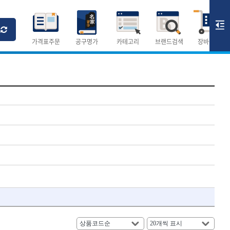
Ri
T
M
가격표주문
공구명가
카테고리
브랜드검색
장바구니
×
×
측정공구.절삭공구
숫자
측정도구
- 자
- 줄자
- 컴퍼스
AURIOU
- 분도기
CMO
- 수평기
DH신바람
- 테파게이지
- 레이저메타
ELIPSE
- 기타 측정도구
FLAG
- 검전테스터
HALDER