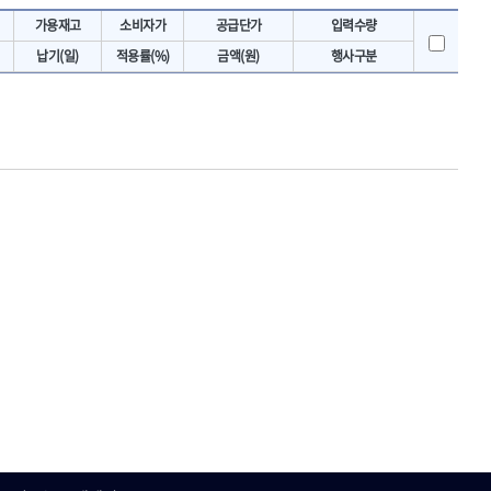
토크렌치
IRWIN
가용재고
소비자가
공급단가
입력수량
- 토크렌치바디
KAWASA
납기(일)
적용률(%)
금액(원)
행사구분
- 토크렌치
KOKEN
- 디지탈토크렌치
- 토크렌치라쳇헤드
LENOX(수입)
- 토크렌치스패너헤드
MACHAN
- 토크렌치링헤드
MEGA
- 토크아답타
OLSON
- 크로우풋
- 토크테스터기
PICARD
- 비디오스코프
ROTARY LIFT
- 토크드라이버핸들
S.Djarv Hantverk AB
- 토크드라이버세트
SHOPVAC
- 토크드라이버
- 토크드라이버블레이드
SPARTAN
- 다이얼토크렌치
TENGU
- 토크멀티플라이어
THETA-망치
- 토크렌치비트홀다헤드
THETA-자동몽키
- 가방/케이스
THETA-핸드카트
절삭공구
TORMEK
- 홀쏘날