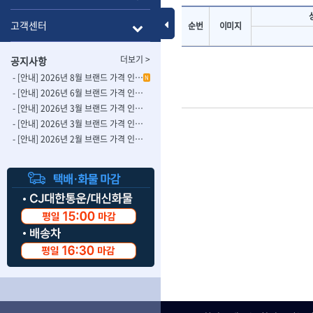
- 롱별소켓
- 파이프가공기
HAZET
HIOKI
- 임팩별소켓
- 바이스
Toggle Menu
고객센터
순번
이미지
ISOTOOL
JOKARI
- 임팩롱별소켓
- 파이프스탠드
- 비트소켓
- 파이프바이스
KBS
KHEIRON
더보기 >
공지사항
- 육각비트소켓
- 유압전선압착
KOMELON
KTC
- 임팩육각비트소켓
- 듀잇밴더
- [안내] 2026년 8월 브랜드 가격 인상 사전 안내의 건
N
LIENIELSEN
LOCTITE
- 별비트소켓
- 마이크로드레
- [안내] 2026년 6월 브랜드 가격 인상 사전 안내의 건
MAFELL
MARTOR
- XZN비트소켓
- 마이크로릴
- [안내] 2026년 3월 브랜드 가격 인상 사전 안내의 건-2
- 임팩육각비트
- 시스네이크컴
MORSE
NANIWA
- [안내] 2026년 3월 브랜드 가격 인상 사전 안내의 건
- 임팩비트
- 시스네이크미
- [안내] 2026년 2월 브랜드 가격 인상 사전 안내의 건
OSEIN
PB
- 임팩비트홀더
- 시스네이크
PROXXON
RICHMOND
- 유니버셜조인트
- 배관검사용모
ROTHENBERGER
RUBI
- 아답타
- 내시경카메라
- 연결대
- 라인송신기
SCANGRIP
Scanprobe
- 임팩연결대
- 탐지용수신기
자동차공구.장비
SICE
SKIL
- 볼연결대
- 콤비네이션청
STAHLWILLE
STANZANI
- 볼연결대세트
- 수동스피너
자동차용장비
THETA -직판오일등
THETA-공구함
- 라쳇핸들
- 프렉스샤프트
- 타이어탈착기
- 퀵릴리스라쳇핸들
- 액세서리
THETA-몽키
THETA-소켓비
- 타이어휠발란스
- 플렉시블라쳇핸들
- 전동드럼머신
THETA-자석소켓
THETA-전동악
- 판금작기세트
- 단축라쳇핸들
- 스프링청소기
- 리프트
THETA-헤라
THOMAS FLIN
- 라쳇아답터
- 고압파이프세