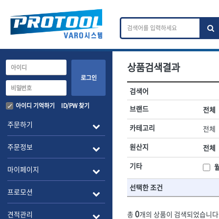
상품검색결과
카테고리 검색
브랜드 검색
로그인
검색어
전체
ㄱ
ㄴ
ㄷ
ㄹ
ㅁ
ㅂ
ㅅ
ㅇ
작업공구.종합공구
배관.전동.에
아이디 기억하기
ID/PW 찾기
브랜드
전체
A
B
C
D
E
F
G
H
I
J
소켓,렌치,드라이버
배관공구.장비
주문하기
카테고리
전체
- 소켓
- 파이프렌치
전체
- 롱소켓
- 스트랩락파이
주문정보
원산지
전체
- 세미롱소켓
- 파이프커터
1-DAY
ABC
- 엑스트라롱소켓
- 튜빙커터
Benchcrafted
기타
BHS(영창망치)
마이페이지
- 임팩소켓
- 리머
CMT
CP
- 임팩세미롱소켓
- 밴더
선택한 조건
DMT
- 임팩롱소켓
- 동파이프확관
EIGHT
프로모션
- 유니버셜소켓
- 파이프나사산
ENGINEER
EXPERT
- 별소켓
- 오스타세트
0
견적관리
총
개의 상품이 검색되었습니다
FLEX
FLEXCUT