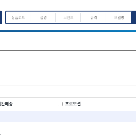
ㅈ
ㅊ
ㅋ
ㅌ
ㅍ
ㅎ
어.운반
산업.안전.웰딩.계절
목공공구.목공기계
K
L
M
N
O
P
Q
R
S
T
U
V
W
X
Y
Z
산업, 생활용품
조각도.끌
- 펜
- 평도
프핸들
- 나사고정제
- 아사도
- 배관밀봉제
- 환도
ACE POWER
Armor Tool, LLC
- 윤활방청제
- 심환도
BTK
CHANNELLOCK
월간배송
프로모션
- 선글라스, 고글
- 곡환도
CROWN
DEWIT
- 설치형가림막
- 삼각도
기
- 블로워
EISHIN
- 곡아사도
EKLIND
가공기
- 전선릴
- 곡삼각도
FASTCAP
FISKARS
- 연장선
- 조각도
.
FORREST
GIANTLOK