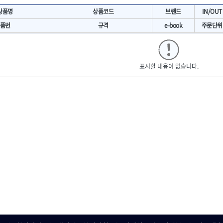
- 마카
- 대형평도
HIT
IR
상품명
상품코드
브랜드
IN/OUT
- 매직
- 조각도세트
KAKURI
Katimax
- 작업등
- D형조각도
품번
규격
e-book
주문단위
- 케이블타이
- 카빙나이프
KLEIN
KNIPEX
기
- 스피커
- 나이프
KUKEN
LENOX(사입)
- 스코프
안전용품
LOGOSOL(AGMA)
LONCIN
인
- 손도끼
표시할 내용이 없습니다.
- 안전안경
MAYHEW
MCC
- 목공용끌
- 안전고글
팩
- 목공용끌세트
NICHOLSON
Norton
- 방진마스크
니릴
- 나무상자케이스
- 방독마스크
PFEIL
PICA
- 버니셔
- 보호복
RIDGID
ROBERTSORBY
니터
- 끌
- 장갑
RUKO
RYOBI
- 가우지
- 낙하방지코드
- 조각칼
SENCI
SHINANO
- 무릎 보호대
- 끌세트
SMOOS
SOURCE
전기.계절상품
소기
- 대패
SWANSON
TEFENPLAST
- 열풍기
- 톱
- 히터
THETA-드라이버
THETA-랜턴
- 대패날
- 충전식분무기
- 미니터닝세트
트
THETA-스패너
THETA-운반구
- 선풍기
- 포스너비트
세서리
THETA-측정
THETA-커터,가위
- 용접기
- 악세사리
N
TOP
TOPTUL
- LED충전식작업등
척기
- 클로스샌딩롤