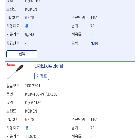
세터
P(+)2*100
- 콤프레셔
- 토크드라이버핸들
- 오일휠타소켓
- 각도절단기
- 작업대
STAHLWILLE
STANZANI
- 비트아답타
- 토크드라이버세트
- 레버바
KOKEN
- 플런지쏘
- 물림쇠
SWANSON
TEFENPLAST
- 충전드릴용롱소켓
- 토크드라이버
- 호스클램프플라이어
- 블로워
- 측정기
6 / 78
1 EA
- 나비볼트소켓
TENGU
THETA -직판오일등
- 토크드라이버블레이드
- 피스톤링컴프레셔
- 밴드쏘
- 디지털습도측정기
유
75
- 스파크플러그소켓
- 다이얼토크렌치
THETA-공구함
THETA-드라이버
- 드로우핸들
- 원형톱
- 지그그리퍼시스템
- 비트소켓레일세트
9,740
-
- 토크멀티플라이어
- 판금돌리
THETA-랜턴
THETA-망치
- 해머드릴
- 치즐
- 임팩비트소켓
- 토크렌치비트홀다헤드
- 스파크플러그플라이어
- 임팩드라이버
- 치즐세트
THETA-몽키
THETA-소켓비트
-
NaN
- 조인트
- 가방/케이스
- 범핑망치
- 로터리해머
- 파팅툴
THETA-스패너
THETA-운반구
- 세미롱임팩소켓
선택
- 픽업툴
- 라쳇렌치
- 터닝툴세트
절삭공구
THETA-자동몽키
THETA-자석소켓
- 라쳇헤드
- 클립플라이어
- 전동가위
- 할로윙툴
- 홀쏘날
THETA-전동악세서리
THETA-측정
- 임팩아답타
타격십자드라이버
- 허브캡풀러
- 직쏘
- 캘리퍼
- 바이메탈홀쏘날
- 비트홀다
THETA-커터,가위
THETA-핸드카트
- 산소센서소켓
- 멀티커터
- 잭나이프
- 하이스드릴
가격표
- 볼L렌치세트
THETA-헤라
THOMAS FLINN
- 클립리무버
- 광택기
- 스코프세트
- 하이스코발트드릴
100-2301
- L렌치세트
- 자석접시
TOP
TOPTUL
- 앵글그라인더
- 조각세트
- 드릴세트
- 볼L렌치
- 작업용등받이
KOK-166-P(+)3X150
- 샌딩머신
- 크래프트카버세트
TORMEK
TRACER
- 아바
- L렌치
- 자동차전용공구
- 밴드쏘
- 말렛스위프
- 반대탭
P(+)3*150
TSUNESABURO
TUOFU
- 별렌치세트
- 타이어레버
- 콤보세트
- 목공용망치
- 톱날
TWOCHERRYS
UVEX
KOKEN
- 별렌치
- 스크래퍼
- 충전광택기
- 절단석
대패
VALLORBE
VAUGHAN
- T렌치
6 / 78
1 EA
- 후크드라이버
- 로터리해머
- 원형톱날
- 스크래퍼
- T렌치세트
VBW
VESSEL
- 너트그립소켓
- 배터리
유
75
- 핸드툴세트
- 접렌치
WALTER
WERA
- 충전기
임팩휠너트소켓
11,870
-
- 다이아몬드휠
- 접별렌치