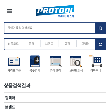
×
Ri
×
Toggle Menu
카테고리 검색
브랜드 검색
To
작업공구.종합
배관.전동.에어.
가나다
ABC
M
공구
운반
전체
ㄱ
ㄴ
ㄷ
ㄹ
ㅁ
ㅂ
ㅅ
ㅇ
ㅈ
소켓,렌치,드라이버
배관공구.장비
ㅊ
ㅋ
ㅌ
ㅍ
ㅎ
- 소켓
- 파이프렌치
- 롱소켓
- 스트랩락파이프핸들
- 세미롱소켓
- 파이프커터
전체
- 엑스트라롱소켓
- 튜빙커터
- 임팩소켓
- 리머
1-DAY
ABC
가격표주문
공구명가
카테고리
브랜드검색
장바구니
- 임팩세미롱소켓
- 밴더
ACE POWER
Armor Tool, LLC
- 임팩롱소켓
- 동파이프확관기
AURIOU
Benchcrafted
- 유니버셜소켓
- 파이프나사산가공기
상품검색결과
BHS(영창망치)
BTK
- 별소켓
- 오스타세트
CHANNELLOCK
CMO
- 롱별소켓
- 파이프가공기
검색어
- 임팩별소켓
- 바이스
CMT
CP
- 임팩롱별소켓
- 파이프스탠드
CROWN
DEWIT
브랜드
- 비트소켓
- 파이프바이스