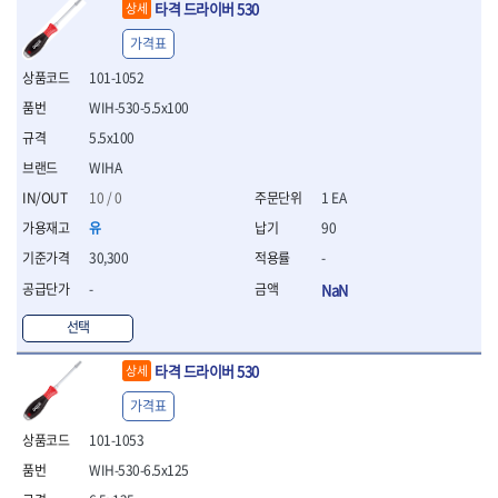
타격 드라이버 530
- 절연전공칼
상세
- 절연안전모
가격표
- 절연매트
101-1052
- 방폭소켓
- 방폭라쳇핸들
WIH-530-5.5x100
- 방폭콤비네이션렌치
5.5x100
- 방폭함마스패너
WIHA
- 절연일자드라이버
- 절연별드라이버
10 / 0
1 EA
- 절연드라이버세트
유
90
- 스트리퍼
30,300
-
- 라쳇케이블커터
-
NaN
- 자동스트리퍼
- 케이블스트리퍼
선택
- 압착기
- 핀셋
타격 드라이버 530
상세
- 절연공구세트
- 절연비트홀다
가격표
- 절연비트홀다드라이버
101-1053
- 방폭망치
WIH-530-6.5x125
- 절연L렌치