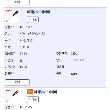
선택
- 십자비트
- 임팩별비트소켓
타격십자드라이버
- 임팩XZN비트소켓
- 십자비트소켓
가격표
- 일자비트소켓
100-2312
- XZN비트
KOK-166-P(+)2X150
- 임팩XZN비트
- 라쳇핸들세트
P(+)2*150
- 사각비트
KOKEN
- 토크드라이버
6 / 78
1 EA
- 포지비트소켓
유
2026-11-21
- 임팩포지비트소켓
10,980
-
플라이어,몽키,스패너
- 뻰치
-
NaN
- 편구스패너
선택
- 플라이어
- 니퍼
타격일자드라이버
상세
- 롱노우즈
- 스냅링플라이어
가격표
- 그룹조인트플라이어
100-2315
- 케이블커터