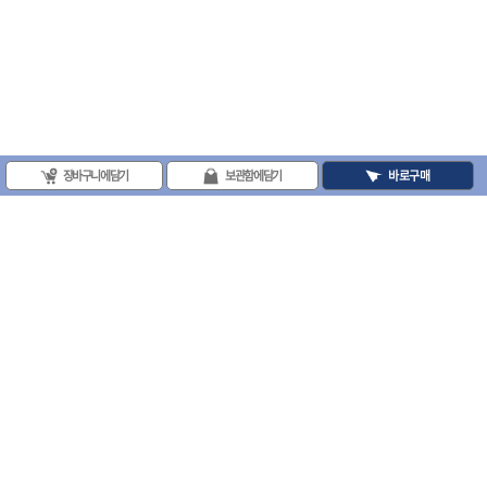
장바구니에 담기
보관함에 담기
바로구매
(주)프로툴 / 송치영
사업자등록번호 : 202-81-42885 통신판매업신고번호 : 제 2008-서울금천-0251호
(주)프로툴 서울특별시 시흥대로 481 (독산동) 프로툴빌딩
2021 VARO - ALL RIGHTS RESERVED. ( 사전 동의 없이 VARO 사이트의 일체 정
보, 컨텐츠 및 UI등을 무단 사용할 수 없습니다. )