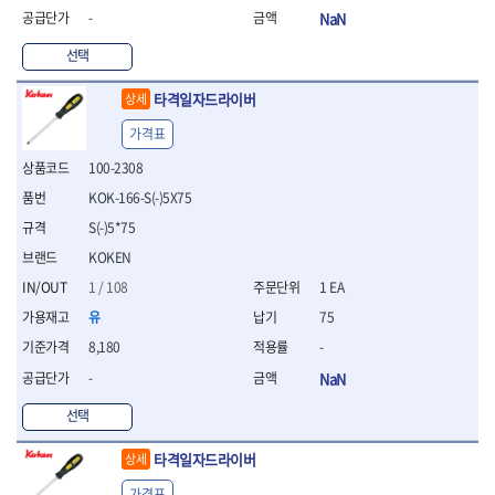
WIHA
WOODCRAFT
- 청소기
- 임팩휠너트소켓
- 테이블쏘
- T별렌치세트
-
NaN
- 오토해머
XCELITE
XPROTOOL-기어렌치
- 원형톱날
- 깃발형별렌치
ZETA
ZETA(LED)
선택
전동악세서리
- 샌딩디스크
- 너트T렌치
- 충전드릴용소켓
ZETA(PVC커터)
ZETA(라디에이터)
- 스크롤쏘날
- 별T렌치
타격일자드라이버
상세
- 전동비트롱소켓
- 숫돌
ZETA(비트셋트)
ZETA(자화기)
- 소켓비트세트
- 드릴비트
- 다이아몬드숫돌
- 공구세트
ZETA(커터)
ZONE KING
가격표
- 비트세트
- 원형톱날/루터비트
- 드라이버세트
가드맨
게링 HSS
100-2308
- 드릴척
- 루터비트
- 렌치세트
게링 HSS-CO
나노원
- 육각비트
- 루터비트세트
KOK-166-S(-)5X75
- 육각드라이버
나이텍스
대건
- 퀵릴리스비트소켓
- 직쏘날
- 드라이버
S(-)5*75
대건케이블
동해
- 전동비트소켓
- 디지털앵글파인더
- 타격드라이버
KOKEN
- 롱자석소켓
디월트
디월트 인버터 발전기
- 띠톱날
- 양용드라이버
1 / 108
1 EA
- 소켓아답타
- 모종삽
라이트 세이키
맘모스
- 너트드라이버
- 악세서리
- 갈퀴
유
75
- 별드라이버
멜텍
미주산업
- 청소기
- 호미
- 일자드라이버
바람돌이
백마
8,180
-
- 컷쏘날
- 스포크
- 십자드라이버
벡스
북성
-
NaN
- 원형톱날
- 파종기
- 포지드라이버
스팀코리아
아임삭
- 홈클리너
- 라운드너트드라이버
에어공구
선택
에버그린
에코파워팩
- 제초기
- 양용드라이버핸들
- 에어라쳇렌치
에코플로우
엠파이어
- 삽
- 포켓양용드라이버
- 에어임팩렌치
타격일자드라이버
상세
- 괭이
우주전열(겨울)
우주전열(여름)
- 드라이버날
- 에어드릴
가격표