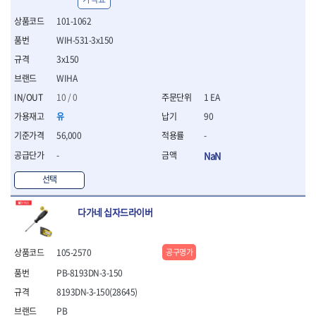
- 평치즐
101-1062
- 핀펀치세트
WIH-531-3x150
- 펀치
- 펀치세트
3x150
- 톱대
WIHA
- 용접용품
10 / 0
1 EA
- 빠루
- 철공끌
유
90
원예.사무용품
56,000
-
- 커터칼
-
NaN
- 전지가위
- 정글칼
선택
- 전정톱
- 접톱
다가네 십자드라이버
- 목공톱
- 고지톱
105-2570
공구명가
- 다목적가위
- 안전커터칼
PB-8193DN-3-150
- 휠메저
8193DN-3-150(28645)
- 마킹
PB