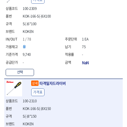
- 통나무쪼개기
- 날교환드라이버세트
- 에어오비탈센더
이젠
이홈
- 전동대패
- 드라이버핸들
- 에어드라이버
100-2309
일레드
조란
- 가든툴세트
- 비트세트
- 에어다이그라인더
KOK-166-S(-)6X100
츠노다(TTC)
콰이어트존
- 비트홀다드라이버
- 에어멀티샌더
연마기계
타이거(TIGER)
플렉스-절단석
S(-)6*100
- 비트홀다드라이버세트
- 에어앵글그라인더
- 습식그라인더
협성
황금손
KOKEN
- 드라이버블레이드
- 에어리베터기
- 건식그라인더
- 비트드라이버
- 타이어압력게이지
- 연마지그
1 / 78
1 EA
- 별비트
- 에어밸트샌더
- 연마숫돌
유
75
- 육각비트
- 에어원형샌더
- 기타 악세사리
9,740
-
- 검전드라이버
- 에어폴리셔
목공기계
- 육각T렌치
- 에어톱
-
NaN
- 루터, 루터테이블
- 전동비트홀다
- 에어펀치
- 샌더폴리셔
선택
- 드라이버비트세트
- 에어스프레이건
기타목공구
- 옵셋드라이버
- 에어원터치카플러
타격일자드라이버
상세
- 클램프
- 스크래퍼드라이버
- 에어건
- 시계드라이버
가격표
운반기기
- 정밀드라이버
- 데크트럭
100-2310
- 기어렌치
- 핸드카트
KOK-166-S(-)8X150
- 육각복스드라이버
- 운반대차
- 스크류드라이버
S(-)8*150
- 운반가방
- 툴첵플러스
KOKEN