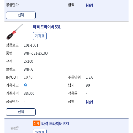
- 방폭T렌치
-
NaN
- 방폭드라이버
선택
- 방폭펀치
- 절연포지비트소켓
타격 드라이버 531
철공공구
가격표
- 볼트커터
- 핸드볼트커터
101-1061
- 항공가위
WIH-531-2x100
- 클램프
2x100
- 망치
- 빠루망치
WIHA
- 볼핀망치
10 / 0
1 EA
- 함마망치
유
90
- 도끼
38,000
-
- 망치헤드
- 판금망치
-
NaN
- 나일론무반동망치
선택
- 플라스틱망치
- 고무망치
타격 드라이버 531
상세
- 핀펀치
- 센타펀치
가격표