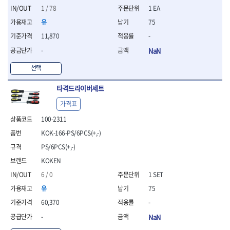
- 조절식렌치
1 / 78
1 EA
- 볼트세터
유
75
- 너트드라이버
- 자화기
11,870
-
- 레이저팁 드라이버
-
NaN
- 라쳇렌치
- 임팩엑스트라롱소켓
선택
- 파워렌치
- 드릴척아답타
타격드라이버세트
- 조인트플러그소켓
가격표
- 옵셋렌치
100-2311
- 파워렌치
- 소켓홀더
KOK-166-PS/6PCS(+,-)
- 클라이밍비트
PS/6PCS(+,-)
- 토크아답타
KOKEN
- 비트소켓세트
- 포지비트
6 / 0
1 SET
- 일자비트
유
75
- 임팩별비트
60,370
-
- 임팩일자비트
- 임팩포지비트
-
NaN
- 임팩십자비트