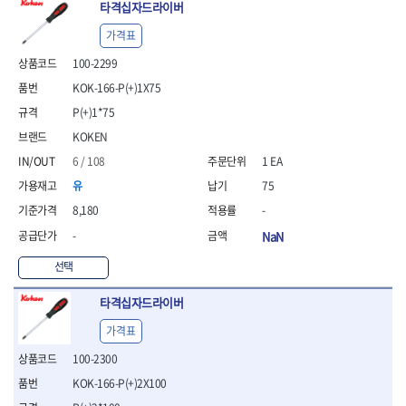
- 안전고글
측정도구
자동차용장비
타격십자드라이버
- 롱소켓레일세트
- 동파이프커터
LOGOSOL(AGMA)
LONCIN
- 목공용끌세트
- 방진마스크
- 자
- 타이어탈착기
- 육각비트소켓레일세트
- 플라스틱파이프커터
MACHAN
MAFELL
- 나무상자케이스
가격표
- 방독마스크
- 줄자
- 타이어휠발란스
- 소켓세트
- 디버러
MARTOR
MAYHEW
- 버니셔
- 보호복
- 컴퍼스
- 판금작기세트
100-2299
- 스터드풀러
- 동파이프확관기세트
- 끌
MCC
MEGA
- 장갑
- 분도기
- 리프트
- 너트트위스터
- 전동오스타세트
KOK-166-P(+)1X75
- 가우지
MORSE
NANIWA
- 낙하방지코드
- 수평기
- 판금계측자
- 볼트트위스터
- 배관내시경
- 조각칼
P(+)1*75
- 무릎 보호대
NICHOLSON
Norton
- 테파게이지
- 핸드훅크
- 탭홀더
- 배관청소기
- 끌세트
KOKEN
- 레이저메타
- 엔진홀드
OLSON
OSEIN
- 다이홀더
- 하수구청소기
전기.계절상품
- 대패
- 기타 측정도구
- 코끼리잭
- T형소켓렌치
- 오거
PB
PFEIL
6 / 108
1 EA
- 열풍기
- 톱
- 검전테스터
- 가래지잭
- 옵셋라쳇렌치
- 커터
- 히터
PICA
PICARD
유
75
- 대패날
- 라쳇렌치세트
- 스프링헤드
- 충전식분무기
토크렌치
자동차용공구
PROXXON
RICHMOND
- 미니터닝세트
8,180
-
- 임팩드라이버
- PVC커터
- 선풍기
- 토크렌치바디
- 플레어너트소켓
- 포스너비트
RIDGID
ROBERTSORBY
-
NaN
- 임팩드라이버세트
- 기타 악세사리
- 용접기
- 토크렌치
- 인젝터스페셜소켓
- 악세사리
ROTARY LIFT
ROTHENBERGER
- 비트라쳇핸들
- 콤프레샤
- LED충전식작업등
- 디지탈토크렌치
- 드레인플러그소켓
- 클로스샌딩롤
선택
RUBI
RUKO
- 비트
- LED램프
- 토크렌치라쳇헤드
- 벨트텐션풀리렌치
전동.충전공구
- 스프레이건
RYOBI
S.Djarv Hantverk AB
- 파워비트
- 예초기
- 토크렌치스패너헤드
- 리무버
- 드릴
- 작업용톱
타격십자드라이버
- 양용드라이버비트
SCANGRIP
Scanprobe
- 라디에이터
- 토크렌치링헤드
- 드래그링크소켓
- 드라이버
- 송곳
- 파워비트세트
가격표
- 심지난로
- 토크아답타
SENCI
SHINANO
- 록너트버스터
- 임팩렌치
- 각끌
- 너트세터
- 온수 히터
- 크로우풋
- 토션바
SHOPVAC
SICE
- 샌더
- 측정자
100-2300
- 마그네틱너트세터
- 열선
- 토크테스터기
- 임팩뒤바퀴휠너트소켓
- 앵글그라인더
- 클립
SKIL
SMOOS
KOK-166-P(+)2X100
- 슬라이딩마그네틱너트
- 정온선
- 비디오스코프
- 반사경
- 컷쏘
- 컴파스
SOURCE
SPARTAN