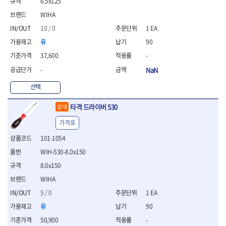
- 절연펜치
6.5x125
- 절연니퍼
WIHA
- 절연가위
10 / 0
1 EA
- 절연비트
유
90
- 절연드라이버교체날
- 절연공구세트
37,600
-
- 절연라쳇렌치
-
NaN
- 절연라쳇렌치세트
- 절연볼트커터
선택
- 절연아답타
- 절연펀치
타격 드라이버 530
상세
- 기타
가격표
- 방폭연결대
101-1054
- 방폭옵셋렌치
- 방폭니퍼
WIH-530-8.0x150
- 방폭펜치
8.0x150
- 방폭플라이어
WIHA
- 방폭가위
- 방폭렌치
5 / 0
1 EA
- 방폭스패너
유
90
- 방폭비트소켓
50,900
-
- 방폭아답타