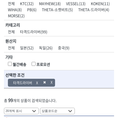
DH신바람
DMT
전체
KTC(32)
MAYHEW(18)
VESSEL(13)
KOKEN(11)
- 육각비트소켓
- 유압전선압착기
산업.안전.웰딩.
목공공구.목공
EIGHT
EISHIN
WIHA(8)
PB(6)
THETA-소켓비트(5)
THETA-드라이버(4)
- 임팩육각비트소켓
- 듀잇밴더
계절
기계
EKLIND
ELIPSE
- 별비트소켓
- 마이크로드레인
MORSE(2)
ENGINEER
EXPERT
- XZN비트소켓
- 마이크로릴
산업, 생활용품
조각도.끌
카테고리
FASTCAP
FISKARS
- 임팩육각비트
- 시스네이크컴팩
- 펜
- 평도
전체
타격드라이버(99)
- 임팩비트
- 시스네이크미니릴
FLAG
FLEX
- 나사고정제
- 아사도
- 임팩비트홀더
- 시스네이크
FLEXCUT
FORREST
- 배관밀봉제
- 환도
원산지
- 유니버셜조인트
- 배관검사용모니터
GIANTLOK
HALDER
- 윤활방청제
- 심환도
전체
일본(52)
독일(26)
중국(9)
- 아답타
- 내시경카메라
- 선글라스, 고글
- 곡환도
HAZET
HIOKI
- 연결대
- 라인송신기
- 설치형가림막
- 삼각도
기타
HIT
IR
- 임팩연결대
- 탐지용수신기
- 블로워
- 곡아사도
IRWIN
ISOTOOL
월간배송
프로모션
- 볼연결대
- 콤비네이션청소기
- 전선릴
- 곡삼각도
JOKARI
KAKURI
- 볼연결대세트
- 수동스피너
- 연장선
- 조각도
선택한 조건
- 라쳇핸들
- 프렉스샤프트
Katimax
KAWASA
- 마카
- 대형평도
- 퀵릴리스라쳇핸들
- 액세서리
타격드라이버
KBS
KHEIRON
- 매직
- 조각도세트
- 플렉시블라쳇핸들
- 전동드럼머신
KLEIN
KNIPEX
- 작업등
- D형조각도
- 단축라쳇핸들
- 스프링청소기
- 케이블타이
- 카빙나이프
KOKEN
KOMELON
- 라쳇아답터
- 고압파이프세척기
99
총
개의 상품이 검색되었습니다.
- 스피커
- 나이프
측정공구.절삭
자동차공구.장
KTC
KUKEN
- 수동복스대
- 건/습식 청소기
- 스코프
공구
비
안전용품
LENOX(사입)
LENOX(수입)
- 스핀드라이버
- 청소기악세서리
- 손도끼
- 안전안경
LIENIELSEN
LOCTITE
- 소켓레일세트
- 체인파이프렌치
- 목공용끌