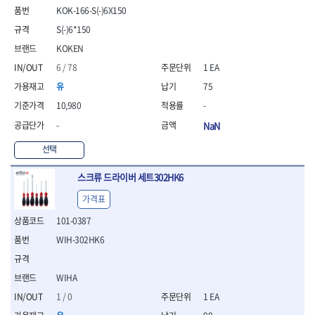
KOK-166-S(-)6X150
- 니퍼 외
- 바이스플라이어
S(-)6*150
- 옵셋렌치
KOKEN
- 공구함세트
6 / 78
1 EA
- 콤비네이션렌치
- 양구스패너
유
75
- 라쳇콤비네이션렌치
10,980
-
- 라쳇옵셋렌치
-
NaN
- 콤비네이션렌치세트
- 플레어너트렌치
선택
- 양구스패너세트
- 옵셋렌치세트
스크류 드라이버 세트302HK6
- 라쳇콤비네이션렌치세
가격표
트
- 몽키스패너
101-0387
- 라쳇콤비네이션세트
WIH-302HK6
- 라쳇렌치
- 함마렌치
- 멀티플라이어
WIHA
- 미니라쳇세트
1 / 0
1 EA
- 기타