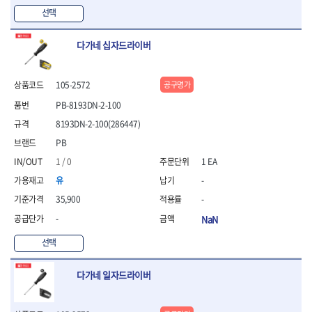
선택
다가네 십자드라이버
105-2572
공구명가
PB-8193DN-2-100
8193DN-2-100(286447)
PB
1 / 0
1 EA
유
-
35,900
-
-
NaN
선택
다가네 일자드라이버