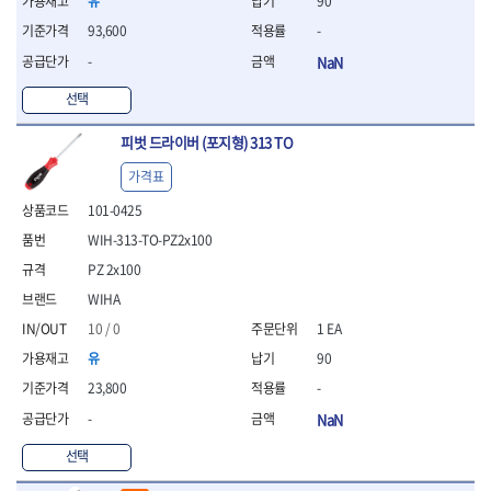
유
90
- 라쳇 드라이버
93,600
-
- 라쳇스패너
- 스피드렌치
-
NaN
- 모터렌치
선택
- 함마스패너
절연.전설.방폭공구
피벗 드라이버 (포지형) 313 TO
- 절연옵셋렌치
가격표
- 절연연결대
- 절연드라이버
101-0425
- 절연스패너
WIH-313-TO-PZ2x100
- 절연T렌치
PZ 2x100
- 절연소켓
- 절연별소켓
WIHA
- 절연별비트소켓
10 / 0
1 EA
- 절연육각비트소켓
유
90
- 절연라쳇핸들
- 절연렌치
23,800
-
- 절연토크렌치
-
NaN
- 절연콤비네이션렌치
- 절연링렌치
선택
- 절연플라이어