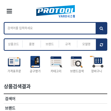
×
Ri
×
Toggle Menu
카테고리 검색
브랜드 검색
To
작업공구.종합
배관.전동.에어.
가나다
ABC
M
공구
운반
전체
ㄱ
ㄴ
ㄷ
ㄹ
ㅁ
ㅂ
ㅅ
ㅇ
ㅈ
소켓,렌치,드라이버
배관공구.장비
ㅊ
ㅋ
ㅌ
ㅍ
ㅎ
- 소켓
- 파이프렌치
- 롱소켓
- 스트랩락파이프핸들
- 세미롱소켓
- 파이프커터
전체
- 엑스트라롱소켓
- 튜빙커터
- 임팩소켓
- 리머
1-DAY
ABC
가격표주문
공구명가
카테고리
브랜드검색
장바구니
- 임팩세미롱소켓
- 밴더
ACE POWER
Armor Tool, LLC
- 임팩롱소켓
- 동파이프확관기
AURIOU
Benchcrafted
- 유니버셜소켓
- 파이프나사산가공기
상품검색결과
BHS(영창망치)
BTK
- 별소켓
- 오스타세트
CHANNELLOCK
CMO
- 롱별소켓
- 파이프가공기
검색어
- 임팩별소켓
- 바이스
CMT
CP
- 임팩롱별소켓
- 파이프스탠드
CROWN
DEWIT
브랜드
- 비트소켓
- 파이프바이스