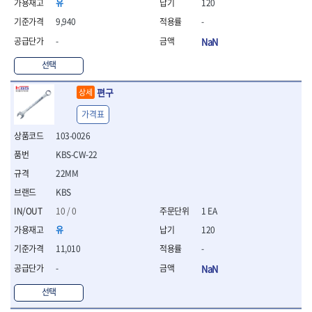
- 절연펜치
유
120
- 절연니퍼
9,940
-
- 절연가위
-
NaN
- 절연비트
- 절연드라이버교체날
선택
- 절연공구세트
- 절연라쳇렌치
편구
상세
- 절연라쳇렌치세트
가격표
- 절연볼트커터
- 절연아답타
103-0026
- 절연펀치
KBS-CW-22
- 기타
22MM
- 방폭연결대
- 방폭옵셋렌치
KBS
- 방폭니퍼
10 / 0
1 EA
- 방폭펜치
유
120
- 방폭플라이어
11,010
-
- 방폭가위
- 방폭렌치
-
NaN
- 방폭스패너
선택
- 방폭비트소켓
- 방폭아답타