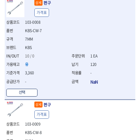
WIHA
WOODCRAFT
- 청소기
- 임팩휠너트소켓
편구
상세
- 테이블쏘
- T별렌치세트
- 오토해머
XCELITE
XPROTOOL-기어렌치
- 원형톱날
- 깃발형별렌치
가격표
ZETA
ZETA(LED)
전동악세서리
- 샌딩디스크
- 너트T렌치
103-0008
- 충전드릴용소켓
ZETA(PVC커터)
ZETA(라디에이터)
- 스크롤쏘날
- 별T렌치
- 전동비트롱소켓
- 숫돌
ZETA(비트셋트)
ZETA(자화기)
KBS-CW-7
- 소켓비트세트
- 드릴비트
- 다이아몬드숫돌
- 공구세트
ZETA(커터)
ZONE KING
7MM
- 비트세트
- 원형톱날/루터비트
- 드라이버세트
가드맨
게링 HSS
KBS
- 드릴척
- 루터비트
- 렌치세트
게링 HSS-CO
나노원
- 육각비트
- 루터비트세트
10 / 0
1 EA
- 육각드라이버
나이텍스
대건
- 퀵릴리스비트소켓
- 직쏘날
- 드라이버
유
120
대건케이블
동해
- 전동비트소켓
- 디지털앵글파인더
- 타격드라이버
3,360
-
- 롱자석소켓
디월트
디월트 인버터 발전기
- 띠톱날
- 양용드라이버
- 소켓아답타
-
NaN
- 모종삽
라이트 세이키
맘모스
- 너트드라이버
- 악세서리
- 갈퀴
- 별드라이버
멜텍
미주산업
선택
- 청소기
- 호미
- 일자드라이버
바람돌이
백마
- 컷쏘날
- 스포크
- 십자드라이버
편구
상세
벡스
북성
- 원형톱날
- 파종기
- 포지드라이버
스팀코리아
아임삭
가격표
- 홈클리너
- 라운드너트드라이버
에어공구
에버그린
에코파워팩
- 제초기
- 양용드라이버핸들
- 에어라쳇렌치
103-0009
에코플로우
엠파이어
- 삽
- 포켓양용드라이버
- 에어임팩렌치
KBS-CW-8
- 괭이
우주전열(겨울)
우주전열(여름)
- 드라이버날
- 에어드릴