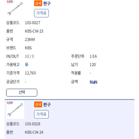
편구
상세
- 방폭T렌치
- 방폭드라이버
가격표
- 방폭펀치
103-0027
- 절연포지비트소켓
KBS-CW-23
철공공구
23MM
- 볼트커터
- 핸드볼트커터
KBS
- 항공가위
10 / 0
1 EA
- 클램프
유
120
- 망치
- 빠루망치
12,760
-
- 볼핀망치
-
NaN
- 함마망치
- 도끼
선택
- 망치헤드
편구
- 판금망치
상세
- 나일론무반동망치
가격표
- 플라스틱망치
103-0028
- 고무망치
- 핀펀치
KBS-CW-24
- 센타펀치