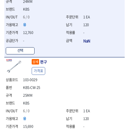
24MM
- 평치즐
KBS
- 핀펀치세트
- 펀치
6 / 0
1 EA
- 펀치세트
유
120
- 톱대
12,760
-
- 용접용품
-
NaN
- 빠루
- 철공끌
선택
원예.사무용품
- 커터칼
편구
상세
- 전지가위
가격표
- 정글칼
- 전정톱
103-0029
- 접톱
KBS-CW-25
- 목공톱
25MM
- 고지톱
KBS
- 다목적가위
- 안전커터칼
6 / 0
1 EA
- 휠메저
유
120
- 마킹
15,690
-