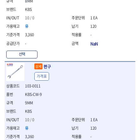
8MM
- 통나무쪼개기
- 날교환드라이버세트
- 에어오비탈센더
이젠
이홈
- 전동대패
- 드라이버핸들
- 에어드라이버
KBS
일레드
조란
- 가든툴세트
- 비트세트
- 에어다이그라인더
10 / 0
1 EA
츠노다(TTC)
콰이어트존
- 비트홀다드라이버
- 에어멀티샌더
연마기계
타이거(TIGER)
플렉스-절단석
유
120
- 비트홀다드라이버세트
- 에어앵글그라인더
- 습식그라인더
협성
황금손
3,360
-
- 드라이버블레이드
- 에어리베터기
- 건식그라인더
- 비트드라이버
- 타이어압력게이지
- 연마지그
-
NaN
- 별비트
- 에어밸트샌더
- 연마숫돌
선택
- 육각비트
- 에어원형샌더
- 기타 악세사리
- 검전드라이버
- 에어폴리셔
목공기계
편구
상세
- 육각T렌치
- 에어톱
- 루터, 루터테이블
- 전동비트홀다
- 에어펀치
가격표
- 샌더폴리셔
- 드라이버비트세트
- 에어스프레이건
103-0011
기타목공구
- 옵셋드라이버
- 에어원터치카플러
- 클램프
KBS-CW-9
- 스크래퍼드라이버
- 에어건
- 시계드라이버
9MM
운반기기
- 정밀드라이버
- 데크트럭
KBS
- 기어렌치
- 핸드카트
10 / 0
1 EA
- 육각복스드라이버
- 운반대차
- 스크류드라이버
유
120
- 운반가방
- 툴첵플러스
3,360
-