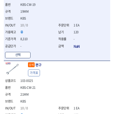
- 절연전공칼
KBS-CW-19
- 절연안전모
19MM
- 절연매트
- 방폭소켓
KBS
- 방폭라쳇핸들
10 / 0
1 EA
- 방폭콤비네이션렌치
유
120
- 방폭함마스패너
8,310
-
- 절연일자드라이버
- 절연별드라이버
-
NaN
- 절연드라이버세트
선택
- 스트리퍼
- 라쳇케이블커터
편구
상세
- 자동스트리퍼
- 케이블스트리퍼
가격표
- 압착기
103-0025
- 핀셋
KBS-CW-21
- 절연공구세트
- 절연비트홀다
21MM
- 절연비트홀다드라이버
KBS
- 방폭망치
10 / 0
1 EA
- 절연L렌치