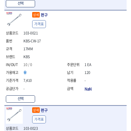
- 라쳇 드라이버
선택
- 라쳇스패너
- 스피드렌치
편구
상세
- 모터렌치
가격표
- 함마스패너
103-0021
절연.전설.방폭공구
KBS-CW-17
- 절연옵셋렌치
- 절연연결대
17MM
- 절연드라이버
KBS
- 절연스패너
10 / 0
1 EA
- 절연T렌치
- 절연소켓
유
120
- 절연별소켓
7,410
-
- 절연별비트소켓
-
NaN
- 절연육각비트소켓
- 절연라쳇핸들
선택
- 절연렌치
- 절연토크렌치
편구
상세
- 절연콤비네이션렌치
가격표
- 절연링렌치
- 절연플라이어
103-0023