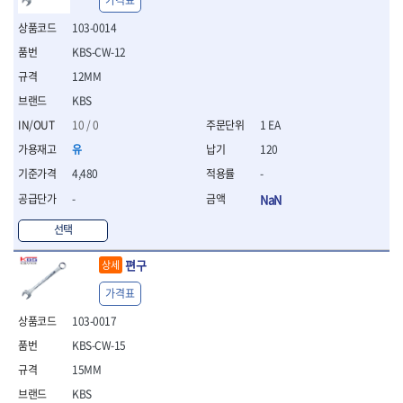
가격표
- 십자비트
103-0014
- 임팩별비트소켓
- 임팩XZN비트소켓
KBS-CW-12
- 십자비트소켓
12MM
- 일자비트소켓
KBS
- XZN비트
10 / 0
1 EA
- 임팩XZN비트
- 라쳇핸들세트
유
120
- 사각비트
4,480
-
- 토크드라이버
-
NaN
- 포지비트소켓
- 임팩포지비트소켓
선택
플라이어,몽키,스패너
편구
- 뻰치
상세
- 편구스패너
가격표
- 플라이어
103-0017
- 니퍼
- 롱노우즈
KBS-CW-15
- 스냅링플라이어
15MM
- 그룹조인트플라이어
KBS
- 케이블커터