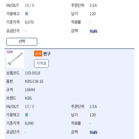
- 니퍼 외
10 / 0
1 EA
- 바이스플라이어
유
120
- 옵셋렌치
6,070
-
- 공구함세트
-
NaN
- 콤비네이션렌치
- 양구스패너
선택
- 라쳇콤비네이션렌치
- 라쳇옵셋렌치
편구
상세
- 콤비네이션렌치세트
- 플레어너트렌치
가격표
- 양구스패너세트
103-0018
- 옵셋렌치세트
KBS-CW-16
- 라쳇콤비네이션렌치세
트
16MM
- 몽키스패너
KBS
- 라쳇콤비네이션세트
10 / 0
1 EA
- 라쳇렌치
유
120
- 함마렌치
- 멀티플라이어
6,990
-
- 미니라쳇세트
-
NaN
- 기타