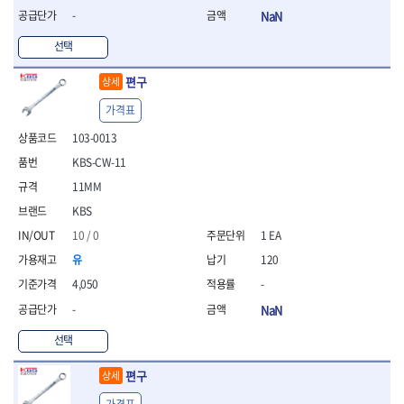
- 조절식렌치
-
NaN
- 볼트세터
- 너트드라이버
선택
- 자화기
- 레이저팁 드라이버
편구
상세
- 라쳇렌치
가격표
- 임팩엑스트라롱소켓
- 파워렌치
103-0013
- 드릴척아답타
KBS-CW-11
- 조인트플러그소켓
11MM
- 옵셋렌치
- 파워렌치
KBS
- 소켓홀더
10 / 0
1 EA
- 클라이밍비트
유
120
- 토크아답타
4,050
-
- 비트소켓세트
- 포지비트
-
NaN
- 일자비트
선택
- 임팩별비트
- 임팩일자비트
편구
상세
- 임팩포지비트
- 임팩십자비트