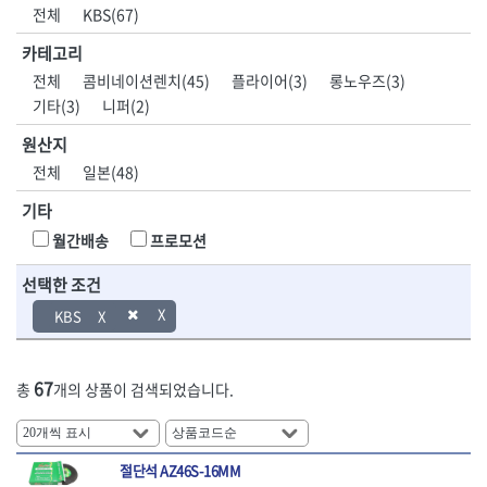
DH신바람
DMT
전체
KBS(67)
- 육각비트소켓
- 유압전선압착기
산업.안전.웰딩.
목공공구.목공
EIGHT
EISHIN
- 임팩육각비트소켓
- 듀잇밴더
계절
기계
카테고리
EKLIND
ELIPSE
- 별비트소켓
- 마이크로드레인
전체
콤비네이션렌치(45)
플라이어(3)
롱노우즈(3)
ENGINEER
EXPERT
- XZN비트소켓
- 마이크로릴
산업, 생활용품
조각도.끌
기타(3)
니퍼(2)
FASTCAP
FISKARS
- 임팩육각비트
- 시스네이크컴팩
- 펜
- 평도
- 임팩비트
- 시스네이크미니릴
FLAG
FLEX
- 나사고정제
- 아사도
원산지
- 임팩비트홀더
- 시스네이크
FLEXCUT
FORREST
- 배관밀봉제
- 환도
전체
일본(48)
- 유니버셜조인트
- 배관검사용모니터
GIANTLOK
HALDER
- 윤활방청제
- 심환도
- 아답타
- 내시경카메라
기타
- 선글라스, 고글
- 곡환도
HAZET
HIOKI
- 연결대
- 라인송신기
- 설치형가림막
- 삼각도
HIT
IR
월간배송
프로모션
- 임팩연결대
- 탐지용수신기
- 블로워
- 곡아사도
IRWIN
ISOTOOL
- 볼연결대
- 콤비네이션청소기
- 전선릴
- 곡삼각도
선택한 조건
JOKARI
KAKURI
- 볼연결대세트
- 수동스피너
- 연장선
- 조각도
- 라쳇핸들
- 프렉스샤프트
Katimax
KAWASA
KBS
- 마카
- 대형평도
- 퀵릴리스라쳇핸들
- 액세서리
KBS
KHEIRON
- 매직
- 조각도세트
- 플렉시블라쳇핸들
- 전동드럼머신
KLEIN
KNIPEX
- 작업등
- D형조각도
- 단축라쳇핸들
- 스프링청소기
67
총
개의 상품이 검색되었습니다.
- 케이블타이
- 카빙나이프
KOKEN
KOMELON
- 라쳇아답터
- 고압파이프세척기
- 스피커
- 나이프
측정공구.절삭
자동차공구.장
KTC
KUKEN
- 수동복스대
- 건/습식 청소기
- 스코프
공구
비
안전용품
LENOX(사입)
LENOX(수입)
- 스핀드라이버
- 청소기악세서리
- 손도끼
- 안전안경
절단석 AZ46S-16MM
LIENIELSEN
LOCTITE
- 소켓레일세트
- 체인파이프렌치
- 목공용끌