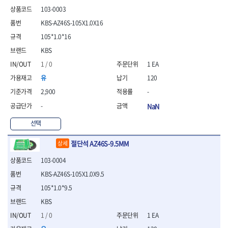
- 안전고글
측정도구
자동차용장비
- 롱소켓레일세트
- 동파이프커터
LOGOSOL(AGMA)
LONCIN
- 목공용끌세트
103-0003
- 방진마스크
- 자
- 타이어탈착기
- 육각비트소켓레일세트
- 플라스틱파이프커터
MACHAN
MAFELL
- 나무상자케이스
KBS-AZ46S-105X1.0X16
- 방독마스크
- 줄자
- 타이어휠발란스
- 소켓세트
- 디버러
MARTOR
MAYHEW
- 버니셔
- 보호복
- 컴퍼스
- 판금작기세트
- 스터드풀러
- 동파이프확관기세트
105*1.0*16
- 끌
MCC
MEGA
- 장갑
- 분도기
- 리프트
- 너트트위스터
- 전동오스타세트
KBS
- 가우지
MORSE
NANIWA
- 낙하방지코드
- 수평기
- 판금계측자
- 볼트트위스터
- 배관내시경
- 조각칼
1 / 0
1 EA
- 무릎 보호대
NICHOLSON
Norton
- 테파게이지
- 핸드훅크
- 탭홀더
- 배관청소기
- 끌세트
- 레이저메타
- 엔진홀드
유
120
OLSON
OSEIN
- 다이홀더
- 하수구청소기
전기.계절상품
- 대패
- 기타 측정도구
- 코끼리잭
- T형소켓렌치
- 오거
PB
PFEIL
- 열풍기
2,900
-
- 톱
- 검전테스터
- 가래지잭
- 옵셋라쳇렌치
- 커터
- 히터
PICA
PICARD
- 대패날
-
NaN
- 라쳇렌치세트
- 스프링헤드
- 충전식분무기
토크렌치
자동차용공구
PROXXON
RICHMOND
- 미니터닝세트
- 임팩드라이버
- PVC커터
- 선풍기
선택
- 토크렌치바디
- 플레어너트소켓
- 포스너비트
RIDGID
ROBERTSORBY
- 임팩드라이버세트
- 기타 악세사리
- 용접기
- 토크렌치
- 인젝터스페셜소켓
- 악세사리
ROTARY LIFT
ROTHENBERGER
절단석 AZ46S-9.5MM
- 비트라쳇핸들
- 콤프레샤
상세
- LED충전식작업등
- 디지탈토크렌치
- 드레인플러그소켓
- 클로스샌딩롤
RUBI
RUKO
- 비트
- LED램프
- 토크렌치라쳇헤드
- 벨트텐션풀리렌치
전동.충전공구
- 스프레이건
103-0004
RYOBI
S.Djarv Hantverk AB
- 파워비트
- 예초기
- 토크렌치스패너헤드
- 리무버
- 드릴
- 작업용톱
KBS-AZ46S-105X1.0X9.5
- 양용드라이버비트
SCANGRIP
Scanprobe
- 라디에이터
- 토크렌치링헤드
- 드래그링크소켓
- 드라이버
- 송곳
- 파워비트세트
- 심지난로
105*1.0*9.5
- 토크아답타
SENCI
SHINANO
- 록너트버스터
- 임팩렌치
- 각끌
- 너트세터
- 온수 히터
- 크로우풋
- 토션바
SHOPVAC
SICE
- 샌더
- 측정자
KBS
- 마그네틱너트세터
- 열선
- 토크테스터기
- 임팩뒤바퀴휠너트소켓
- 앵글그라인더
- 클립
SKIL
SMOOS
1 / 0
1 EA
- 슬라이딩마그네틱너트
- 정온선
- 비디오스코프
- 반사경
- 컷쏘
- 컴파스
SOURCE
SPARTAN