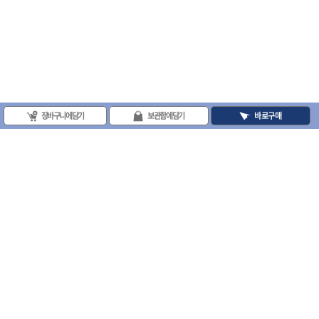
- 절연펜치
- 절연니퍼
- 절연가위
- 절연비트
- 절연드라이버교체날
- 절연공구세트
- 절연라쳇렌치
- 절연라쳇렌치세트
장바구니에 담기
보관함에 담기
바로구매
- 절연볼트커터
- 절연아답타
- 절연펀치
- 기타
- 방폭연결대
- 방폭옵셋렌치
- 방폭니퍼
(주)프로툴 / 송치영
- 방폭펜치
사업자등록번호 : 202-81-42885 통신판매업신고번호 : 제 2008-서울금천-0251호
- 방폭플라이어
- 방폭가위
(주)프로툴 서울특별시 시흥대로 481 (독산동) 프로툴빌딩
- 방폭렌치
2021 VARO - ALL RIGHTS RESERVED. ( 사전 동의 없이 VARO 사이트의 일체 정
- 방폭스패너
보, 컨텐츠 및 UI등을 무단 사용할 수 없습니다. )
- 방폭비트소켓
- 방폭아답타