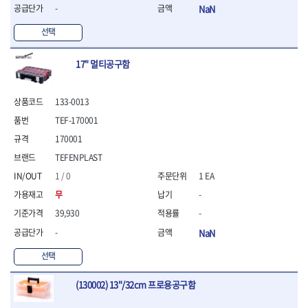
- 라쳇 드라이버
-
NaN
- 라쳇스패너
선택
- 스피드렌치
- 모터렌치
- 함마스패너
17" 멀티공구함
절연.전설.방폭공구
- 절연옵셋렌치
133-0013
- 절연연결대
TEF-170001
- 절연드라이버
170001
- 절연스패너
- 절연T렌치
TEFENPLAST
- 절연소켓
1 / 0
1 EA
- 절연별소켓
무
-
- 절연별비트소켓
- 절연육각비트소켓
39,930
-
- 절연라쳇핸들
-
NaN
- 절연렌치
선택
- 절연토크렌치
- 절연콤비네이션렌치
(130002) 13"/32cm 프로용공구함
- 절연링렌치
- 절연플라이어