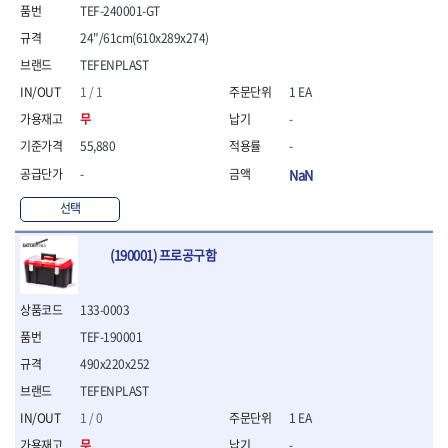
- 통나무쪼개기
- 날교환드라이버세트
- 에어오비탈센더
이젠
이홈
TEF-240001-GT
- 전동대패
- 드라이버핸들
- 에어드라이버
일레드
조란
24"/61cm(610x289x274)
- 가든툴세트
- 비트세트
- 에어다이그라인더
츠노다(TTC)
콰이어트존
TEFENPLAST
- 비트홀다드라이버
- 에어멀티샌더
연마기계
타이거(TIGER)
플렉스-절단석
1 / 1
1 EA
- 비트홀다드라이버세트
- 에어앵글그라인더
- 습식그라인더
협성
황금손
- 드라이버블레이드
- 에어리베터기
- 건식그라인더
무
-
- 비트드라이버
- 타이어압력게이지
- 연마지그
55,880
-
- 별비트
- 에어밸트샌더
- 연마숫돌
-
NaN
- 육각비트
- 에어원형샌더
- 기타 악세사리
- 검전드라이버
- 에어폴리셔
목공기계
선택
- 육각T렌치
- 에어톱
- 루터, 루터테이블
- 전동비트홀다
- 에어펀치
- 샌더폴리셔
(190001) 프로공구함
- 드라이버비트세트
- 에어스프레이건
기타목공구
- 옵셋드라이버
- 에어원터치카플러
- 클램프
- 스크래퍼드라이버
- 에어건
133-0003
- 시계드라이버
운반기기
TEF-190001
- 정밀드라이버
- 데크트럭
490x220x252
- 기어렌치
- 핸드카트
- 육각복스드라이버
TEFENPLAST
- 운반대차
- 스크류드라이버
- 운반가방
1 / 0
1 EA
- 툴첵플러스
무
-