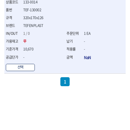
133-0014
- 절연전공칼
- 절연안전모
TEF-130002
- 절연매트
320x170x126
- 방폭소켓
TEFENPLAST
- 방폭라쳇핸들
- 방폭콤비네이션렌치
1 / 0
1 EA
- 방폭함마스패너
무
-
- 절연일자드라이버
10,670
-
- 절연별드라이버
-
NaN
- 절연드라이버세트
- 스트리퍼
선택
- 라쳇케이블커터
- 자동스트리퍼
1
- 케이블스트리퍼
- 압착기
- 핀셋
- 절연공구세트
- 절연비트홀다
- 절연비트홀다드라이버
- 방폭망치
- 절연L렌치