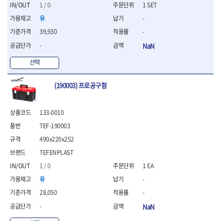
세터
- 콤프레셔
- 토크드라이버핸들
- 오일휠타소켓
- 각도절단기
1 / 0
1 SET
- 작업대
STAHLWILLE
STANZANI
- 비트아답타
- 토크드라이버세트
- 레버바
- 플런지쏘
- 물림쇠
유
-
SWANSON
TEFENPLAST
- 충전드릴용롱소켓
- 토크드라이버
- 호스클램프플라이어
- 블로워
- 측정기
39,930
-
- 나비볼트소켓
TENGU
THETA -직판오일등
- 토크드라이버블레이드
- 피스톤링컴프레셔
- 밴드쏘
- 디지털습도측정기
- 스파크플러그소켓
- 다이얼토크렌치
THETA-공구함
THETA-드라이버
- 드로우핸들
-
NaN
- 원형톱
- 지그그리퍼시스템
- 비트소켓레일세트
- 토크멀티플라이어
- 판금돌리
THETA-랜턴
THETA-망치
- 해머드릴
- 치즐
선택
- 임팩비트소켓
- 토크렌치비트홀다헤드
- 스파크플러그플라이어
- 임팩드라이버
- 치즐세트
THETA-몽키
THETA-소켓비트
- 조인트
- 가방/케이스
- 범핑망치
- 로터리해머
- 파팅툴
THETA-스패너
THETA-운반구
- 세미롱임팩소켓
(190003) 프로공구함
- 픽업툴
- 라쳇렌치
- 터닝툴세트
절삭공구
THETA-자동몽키
THETA-자석소켓
- 라쳇헤드
- 클립플라이어
- 전동가위
- 할로윙툴
- 홀쏘날
THETA-전동악세서리
THETA-측정
- 임팩아답타
- 허브캡풀러
- 직쏘
- 캘리퍼
- 바이메탈홀쏘날
133-0010
- 비트홀다
THETA-커터,가위
THETA-핸드카트
- 산소센서소켓
- 멀티커터
- 잭나이프
- 하이스드릴
- 볼L렌치세트
TEF-190003
THETA-헤라
THOMAS FLINN
- 클립리무버
- 광택기
- 스코프세트
- 하이스코발트드릴
- L렌치세트
- 자석접시
TOP
TOPTUL
- 앵글그라인더
490x220x252
- 조각세트
- 드릴세트
- 볼L렌치
- 작업용등받이
- 샌딩머신
- 크래프트카버세트
TORMEK
TRACER
- 아바
TEFENPLAST
- L렌치
- 자동차전용공구
- 밴드쏘
- 말렛스위프
- 반대탭
TSUNESABURO
TUOFU
1 / 0
1 EA
- 별렌치세트
- 타이어레버
- 콤보세트
- 목공용망치
- 톱날
TWOCHERRYS
UVEX
- 별렌치
- 스크래퍼
유
-
- 충전광택기
- 절단석
대패
VALLORBE
VAUGHAN
- T렌치
- 후크드라이버
- 로터리해머
28,050
-
- 원형톱날
- 스크래퍼
- T렌치세트
VBW
VESSEL
- 너트그립소켓
- 배터리
- 핸드툴세트
-
NaN
- 접렌치
WALTER
WERA
- 충전기
임팩휠너트소켓
- 다이아몬드휠
- 접별렌치