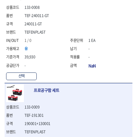
- 안전고글
측정도구
자동차용장비
- 롱소켓레일세트
- 동파이프커터
LOGOSOL(AGMA)
LONCIN
- 목공용끌세트
133-0008
- 방진마스크
- 자
- 타이어탈착기
- 육각비트소켓레일세트
- 플라스틱파이프커터
MACHAN
MAFELL
- 나무상자케이스
- 방독마스크
- 줄자
- 타이어휠발란스
- 소켓세트
- 디버러
TEF-240011-GT
MARTOR
MAYHEW
- 버니셔
- 보호복
- 컴퍼스
- 판금작기세트
- 스터드풀러
- 동파이프확관기세트
240011-GT
- 끌
MCC
MEGA
- 장갑
- 분도기
- 리프트
- 너트트위스터
- 전동오스타세트
- 가우지
TEFENPLAST
MORSE
NANIWA
- 낙하방지코드
- 수평기
- 판금계측자
- 볼트트위스터
- 배관내시경
- 조각칼
- 무릎 보호대
NICHOLSON
Norton
- 테파게이지
- 핸드훅크
1 / 0
1 EA
- 탭홀더
- 배관청소기
- 끌세트
- 레이저메타
- 엔진홀드
OLSON
OSEIN
- 다이홀더
- 하수구청소기
전기.계절상품
유
-
- 대패
- 기타 측정도구
- 코끼리잭
- T형소켓렌치
- 오거
PB
PFEIL
- 열풍기
- 톱
39,930
-
- 검전테스터
- 가래지잭
- 옵셋라쳇렌치
- 커터
- 히터
PICA
PICARD
- 대패날
-
NaN
- 라쳇렌치세트
- 스프링헤드
- 충전식분무기
토크렌치
자동차용공구
PROXXON
RICHMOND
- 미니터닝세트
- 임팩드라이버
- PVC커터
- 선풍기
- 토크렌치바디
- 플레어너트소켓
선택
- 포스너비트
RIDGID
ROBERTSORBY
- 임팩드라이버세트
- 기타 악세사리
- 용접기
- 토크렌치
- 인젝터스페셜소켓
- 악세사리
ROTARY LIFT
ROTHENBERGER
- 비트라쳇핸들
- 콤프레샤
- LED충전식작업등
- 디지탈토크렌치
- 드레인플러그소켓
- 클로스샌딩롤
프로공구함 세트
RUBI
RUKO
- 비트
- LED램프
- 토크렌치라쳇헤드
- 벨트텐션풀리렌치
전동.충전공구
- 스프레이건
RYOBI
S.Djarv Hantverk AB
- 파워비트
- 예초기
- 토크렌치스패너헤드
- 리무버
- 드릴
- 작업용톱
- 양용드라이버비트
SCANGRIP
Scanprobe
- 라디에이터
- 토크렌치링헤드
- 드래그링크소켓
133-0009
- 드라이버
- 송곳
- 파워비트세트
- 심지난로
- 토크아답타
SENCI
SHINANO
- 록너트버스터
- 임팩렌치
- 각끌
TEF-191301
- 너트세터
- 온수 히터
- 크로우풋
- 토션바
SHOPVAC
SICE
- 샌더
- 측정자
190001+130001
- 마그네틱너트세터
- 열선
- 토크테스터기
- 임팩뒤바퀴휠너트소켓
- 앵글그라인더
- 클립
SKIL
SMOOS
- 슬라이딩마그네틱너트
- 정온선
TEFENPLAST
- 비디오스코프
- 반사경
- 컷쏘
- 컴파스
SOURCE
SPARTAN