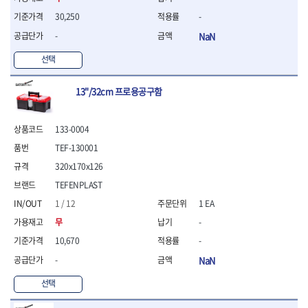
- 조절식렌치
- 볼트세터
30,250
-
- 너트드라이버
-
NaN
- 자화기
- 레이저팁 드라이버
선택
- 라쳇렌치
- 임팩엑스트라롱소켓
13"/32cm 프로용공구함
- 파워렌치
- 드릴척아답타
133-0004
- 조인트플러그소켓
- 옵셋렌치
TEF-130001
- 파워렌치
320x170x126
- 소켓홀더
TEFENPLAST
- 클라이밍비트
- 토크아답타
1 / 12
1 EA
- 비트소켓세트
무
-
- 포지비트
10,670
-
- 일자비트
-
NaN
- 임팩별비트
- 임팩일자비트
선택
- 임팩포지비트
- 임팩십자비트