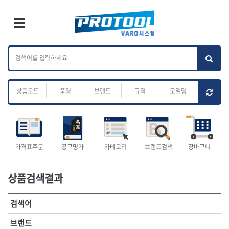
×
Ri
×
Toggle Menu
카테고리 검색
브랜드 검색
To
작업공구.종합
배관.전동.에어.
가나다
ABC
M
공구
운반
전체
ㄱ
ㄴ
ㄷ
ㄹ
ㅁ
ㅂ
ㅅ
ㅇ
ㅈ
소켓,렌치,드라이버
배관공구.장비
ㅊ
ㅋ
ㅌ
ㅍ
ㅎ
- 소켓
- 파이프렌치
- 롱소켓
- 스트랩락파이프핸들
- 세미롱소켓
- 파이프커터
전체
- 엑스트라롱소켓
- 튜빙커터
- 임팩소켓
- 리머
1-DAY
ABC
가격표주문
공구명가
카테고리
브랜드검색
장바구니
- 임팩세미롱소켓
- 밴더
ACE POWER
Armor Tool, LLC
- 임팩롱소켓
- 동파이프확관기
AURIOU
Benchcrafted
- 유니버셜소켓
- 파이프나사산가공기
상품검색결과
BHS(영창망치)
BTK
- 별소켓
- 오스타세트
CHANNELLOCK
CMO
- 롱별소켓
- 파이프가공기
검색어
- 임팩별소켓
- 바이스
CMT
CP
- 임팩롱별소켓
- 파이프스탠드
CROWN
DEWIT
브랜드
- 비트소켓
- 파이프바이스