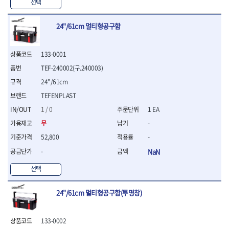
WIHA
WOODCRAFT
- 청소기
선택
- 임팩휠너트소켓
- 테이블쏘
- T별렌치세트
- 오토해머
XCELITE
XPROTOOL-기어렌치
- 원형톱날
- 깃발형별렌치
ZETA
ZETA(LED)
전동악세서리
24"/61cm 멀티형공구함
- 샌딩디스크
- 너트T렌치
- 충전드릴용소켓
ZETA(PVC커터)
ZETA(라디에이터)
- 스크롤쏘날
- 별T렌치
- 전동비트롱소켓
- 숫돌
ZETA(비트셋트)
ZETA(자화기)
- 소켓비트세트
133-0001
- 드릴비트
- 다이아몬드숫돌
- 공구세트
ZETA(커터)
ZONE KING
TEF-240002(구.240003)
- 비트세트
- 원형톱날/루터비트
- 드라이버세트
가드맨
게링 HSS
- 드릴척
- 루터비트
24"/61cm
- 렌치세트
게링 HSS-CO
나노원
- 육각비트
- 루터비트세트
- 육각드라이버
TEFENPLAST
나이텍스
대건
- 퀵릴리스비트소켓
- 직쏘날
- 드라이버
1 / 0
1 EA
대건케이블
동해
- 전동비트소켓
- 디지털앵글파인더
- 타격드라이버
- 롱자석소켓
무
-
디월트
디월트 인버터 발전기
- 띠톱날
- 양용드라이버
- 소켓아답타
- 모종삽
라이트 세이키
맘모스
- 너트드라이버
52,800
-
- 악세서리
- 갈퀴
- 별드라이버
멜텍
미주산업
-
NaN
- 청소기
- 호미
- 일자드라이버
바람돌이
백마
- 컷쏘날
- 스포크
선택
- 십자드라이버
벡스
북성
- 원형톱날
- 파종기
- 포지드라이버
스팀코리아
아임삭
- 홈클리너
- 라운드너트드라이버
에어공구
24"/61cm 멀티형공구함(투명창)
에버그린
에코파워팩
- 제초기
- 양용드라이버핸들
- 에어라쳇렌치
에코플로우
엠파이어
- 삽
- 포켓양용드라이버
- 에어임팩렌치
- 괭이
133-0002
우주전열(겨울)
우주전열(여름)
- 드라이버날
- 에어드릴