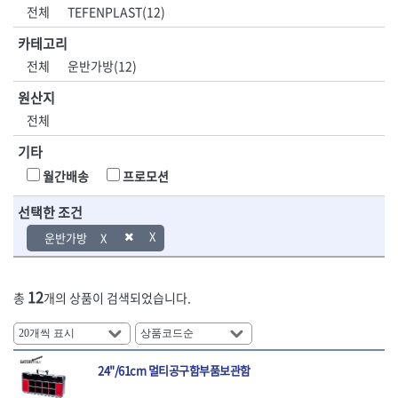
DH신바람
DMT
전체
TEFENPLAST(12)
- 육각비트소켓
- 유압전선압착기
산업.안전.웰딩.
목공공구.목공
EIGHT
EISHIN
- 임팩육각비트소켓
- 듀잇밴더
계절
기계
카테고리
EKLIND
ELIPSE
- 별비트소켓
- 마이크로드레인
전체
운반가방(12)
ENGINEER
EXPERT
- XZN비트소켓
- 마이크로릴
산업, 생활용품
조각도.끌
FASTCAP
FISKARS
- 임팩육각비트
- 시스네이크컴팩
원산지
- 펜
- 평도
- 임팩비트
- 시스네이크미니릴
FLAG
FLEX
- 나사고정제
- 아사도
전체
- 임팩비트홀더
- 시스네이크
FLEXCUT
FORREST
- 배관밀봉제
- 환도
- 유니버셜조인트
- 배관검사용모니터
기타
GIANTLOK
HALDER
- 윤활방청제
- 심환도
- 아답타
- 내시경카메라
- 선글라스, 고글
- 곡환도
HAZET
HIOKI
월간배송
프로모션
- 연결대
- 라인송신기
- 설치형가림막
- 삼각도
HIT
IR
- 임팩연결대
- 탐지용수신기
- 블로워
- 곡아사도
선택한 조건
IRWIN
ISOTOOL
- 볼연결대
- 콤비네이션청소기
- 전선릴
- 곡삼각도
JOKARI
KAKURI
운반가방
- 볼연결대세트
- 수동스피너
- 연장선
- 조각도
- 라쳇핸들
- 프렉스샤프트
Katimax
KAWASA
- 마카
- 대형평도
- 퀵릴리스라쳇핸들
- 액세서리
KBS
KHEIRON
- 매직
- 조각도세트
- 플렉시블라쳇핸들
- 전동드럼머신
12
총
개의 상품이 검색되었습니다.
KLEIN
KNIPEX
- 작업등
- D형조각도
- 단축라쳇핸들
- 스프링청소기
- 케이블타이
- 카빙나이프
KOKEN
KOMELON
- 라쳇아답터
- 고압파이프세척기
- 스피커
- 나이프
측정공구.절삭
자동차공구.장
KTC
KUKEN
- 수동복스대
- 건/습식 청소기
- 스코프
공구
비
안전용품
LENOX(사입)
LENOX(수입)
- 스핀드라이버
- 청소기악세서리
24"/61cm 멀티공구함부품보관함
- 손도끼
- 안전안경
LIENIELSEN
LOCTITE
- 소켓레일세트
- 체인파이프렌치
- 목공용끌