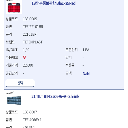
12칸 부품보관함 Black & Red
- 십자비트
- 임팩별비트소켓
- 임팩XZN비트소켓
133-0005
- 십자비트소켓
TEF-22101BR
- 일자비트소켓
22101BR
- XZN비트
- 임팩XZN비트
TEFENPLAST
- 라쳇핸들세트
1 / 0
1 EA
- 사각비트
무
-
- 토크드라이버
- 포지비트소켓
22,000
-
- 임팩포지비트소켓
-
NaN
플라이어,몽키,스패너
선택
- 뻰치
- 편구스패너
21 TILT BIN Set 6+6+9 - Shrink
- 플라이어
- 니퍼
- 롱노우즈
133-0007
- 스냅링플라이어
TEF-40669-1
- 그룹조인트플라이어
- 케이블커터
40669-1