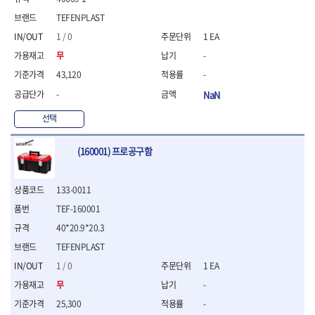
- 니퍼 외
TEFENPLAST
- 바이스플라이어
1 / 0
1 EA
- 옵셋렌치
- 공구함세트
무
-
- 콤비네이션렌치
43,120
-
- 양구스패너
-
NaN
- 라쳇콤비네이션렌치
- 라쳇옵셋렌치
선택
- 콤비네이션렌치세트
- 플레어너트렌치
(160001) 프로공구함
- 양구스패너세트
- 옵셋렌치세트
- 라쳇콤비네이션렌치세
133-0011
트
TEF-160001
- 몽키스패너
40*20.9*20.3
- 라쳇콤비네이션세트
TEFENPLAST
- 라쳇렌치
- 함마렌치
1 / 0
1 EA
- 멀티플라이어
무
-
- 미니라쳇세트
25,300
-
- 기타