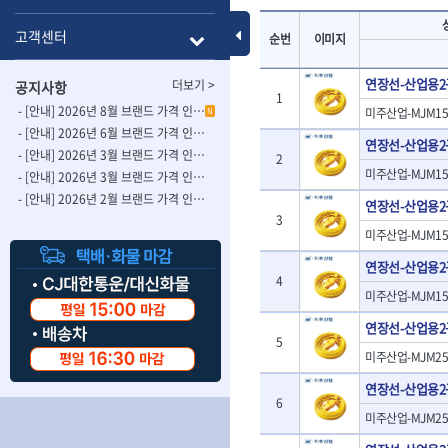
- 롱별소켓
- 파이프가공기
HAZET
HIOKI
- 임팩별소켓
- 바이스
Toggle Menu
고객센터
순번
이미지
ISOTOOL
JOKARI
- 임팩롱별소켓
- 파이프스탠드
- 비트소켓
- 파이프바이스
KBS
KHEIRON
연장선-산업용
더보기 >
공지사항
- 육각비트소켓
- 유압전선압착
KOMELON
1
KTC
- 임팩육각비트소켓
- 듀잇밴더
- [안내] 2026년 8월 브랜드 가격 인상 사전 안내의 건
미주산업-MJM15-
N
LIENIELSEN
LOCTITE
- 별비트소켓
- 마이크로드레
- [안내] 2026년 6월 브랜드 가격 인상 사전 안내의 건
연장선-산업용
MAFELL
MARTOR
- XZN비트소켓
- 마이크로릴
- [안내] 2026년 3월 브랜드 가격 인상 사전 안내의 건-2
2
- 임팩육각비트
- 시스네이크컴
미주산업-MJM15-
MORSE
NANIWA
- [안내] 2026년 3월 브랜드 가격 인상 사전 안내의 건
- 임팩비트
- 시스네이크미
- [안내] 2026년 2월 브랜드 가격 인상 사전 안내의 건
OSEIN
PB
연장선-산업용
- 임팩비트홀더
- 시스네이크
3
PROXXON
RICHMOND
미주산업-MJM15-
- 유니버셜조인트
- 배관검사용모
ROTHENBERGER
RUBI
- 아답타
- 내시경카메라
연장선-산업용
- 연결대
- 라인송신기
SCANGRIP
Scanprobe
4
미주산업-MJM15-
- 임팩연결대
- 탐지용수신기
자동차공구.장비
SICE
SKIL
- 볼연결대
- 콤비네이션청
연장선-산업용
STAHLWILLE
STANZANI
- 볼연결대세트
- 수동스피너
5
자동차용장비
미주산업-MJM25-
THETA -직판오일등
THETA-공구함
- 라쳇핸들
- 프렉스샤프트
- 타이어탈착기
- 퀵릴리스라쳇핸들
- 액세서리
THETA-몽키
THETA-소켓비
연장선-산업용
- 타이어휠발란스
6
- 플렉시블라쳇핸들
- 전동드럼머신
THETA-자석소켓
THETA-전동악
- 판금작기세트
미주산업-MJM25-
- 단축라쳇핸들
- 스프링청소기
- 리프트
THETA-헤라
THOMAS FLIN
- 라쳇아답터
- 고압파이프세