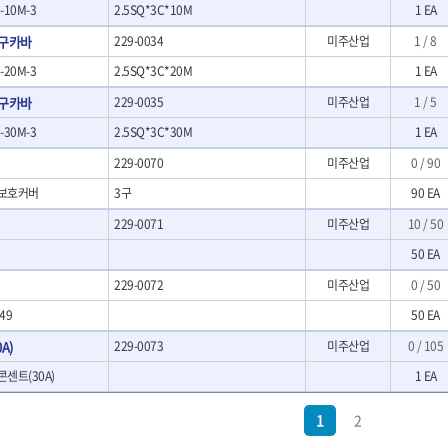
10M-3
2.5SQ*3C*10M
1 EA
- 크래프트카버세트
- 말렛스위프
3구카바
229-0034
미주산업
1 / 8
- 목공용망치
20M-3
2.5SQ*3C*20M
1 EA
대패
3구카바
229-0035
미주산업
1 / 5
- 스크래퍼
- 핸드툴세트
30M-3
2.5SQ*3C*30M
1 EA
- 다이아몬드휠
229-0070
미주산업
0 / 90
- 테이블쏘
- 원형톱날
 보호커버
3구
90 EA
- 샌딩디스크
229-0071
미주산업
10 / 50
- 스크롤쏘날
- 숫돌
50 EA
- 다이아몬드숫돌
229-0072
미주산업
0 / 50
- 원형톱날/루터비트
- 루터비트
49
50 EA
- 루터비트세트
A)
229-0073
미주산업
0 / 105
- 직쏘날
콘센트(30A)
- 디지털앵글파인더
1 EA
- 띠톱날
- 모종삽
1
2
- 갈퀴