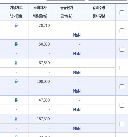
토크렌치
IRWIN
가용재고
소비자가
공급단가
입력수량
- 토크렌치바디
KAWASA
납기(일)
적용률(%)
금액(원)
행사구분
- 토크렌치
KOKEN
- 디지탈토크렌치
유
28,710
-
- 토크렌치라쳇헤드
LENOX(수입)
-
-
NaN
- 토크렌치스패너헤드
MACHAN
- 토크렌치링헤드
유
50,830
-
MEGA
- 토크아답타
-
-
NaN
OLSON
- 크로우풋
- 토크테스터기
PICARD
유
67,530
-
- 비디오스코프
ROTARY LIFT
-
-
NaN
- 토크드라이버핸들
S.Djarv Hantverk AB
- 토크드라이버세트
유
108,000
-
SHOPVAC
- 토크드라이버
-
-
NaN
- 토크드라이버블레이드
SPARTAN
- 다이얼토크렌치
유
47,300
-
TENGU
- 토크멀티플라이어
-
-
NaN
THETA-망치
- 토크렌치비트홀다헤드
THETA-자동몽키
유
187,300
-
- 가방/케이스
THETA-핸드카트
절삭공구
-
-
NaN
TORMEK
- 홀쏘날