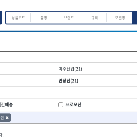
ㅈ
ㅊ
ㅋ
ㅌ
ㅍ
ㅎ
어.운반
산업.안전.웰딩.계절
목공공구.목공기계
미주산업(21)
K
L
M
N
O
P
Q
R
S
T
U
V
W
X
Y
Z
산업, 생활용품
조각도.끌
연장선(21)
- 펜
- 평도
프핸들
- 나사고정제
- 아사도
- 배관밀봉제
- 환도
ACE POWER
Armor Tool, LLC
- 윤활방청제
- 심환도
BTK
CHANNELLOCK
월간배송
프로모션
- 선글라스, 고글
- 곡환도
CROWN
DEWIT
- 설치형가림막
- 삼각도
장선
기
- 블로워
EISHIN
- 곡아사도
EKLIND
가공기
- 전선릴
- 곡삼각도
FASTCAP
FISKARS
- 연장선
- 조각도
다.
FORREST
GIANTLOK