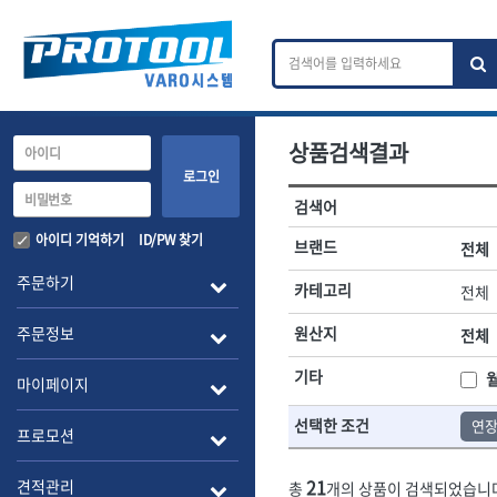
상품검색결과
카테고리 검색
브랜드 검색
로그인
검색어
전체
ㄱ
ㄴ
ㄷ
ㄹ
ㅁ
ㅂ
ㅅ
ㅇ
작업공구.종합공구
배관.전동.에
아이디 기억하기
ID/PW 찾기
브랜드
전체
A
B
C
D
E
F
G
H
I
J
소켓,렌치,드라이버
배관공구.장비
주문하기
카테고리
전체
- 소켓
- 파이프렌치
전체
- 롱소켓
- 스트랩락파이
주문정보
원산지
전체
- 세미롱소켓
- 파이프커터
1-DAY
ABC
- 엑스트라롱소켓
- 튜빙커터
Benchcrafted
기타
BHS(영창망치)
마이페이지
- 임팩소켓
- 리머
CMT
CP
- 임팩세미롱소켓
- 밴더
선택한 조건
연
DMT
- 임팩롱소켓
- 동파이프확관
EIGHT
프로모션
- 유니버셜소켓
- 파이프나사산
ENGINEER
EXPERT
- 별소켓
- 오스타세트
21
견적관리
총
개의 상품이 검색되었습니
FLEX
FLEXCUT