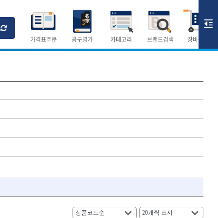
Ri
T
M
가격표주문
공구명가
카테고리
브랜드검색
장바구니
×
×
측정공구.절삭공구
숫자
측정도구
- 자
- 줄자
- 컴퍼스
AURIOU
- 분도기
CMO
- 수평기
DH신바람
- 테파게이지
- 레이저메타
ELIPSE
- 기타 측정도구
FLAG
- 검전테스터
HALDER