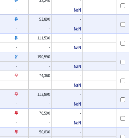
유
32,240
-
- 바이메탈홀쏘날
UVEX
-
-
NaN
- 하이스드릴
WALTER
- 하이스코발트드릴
유
53,890
-
XPROTOOL-기어렌치
- 드릴세트
-
ZETA(비트셋트)
-
NaN
- 아바
- 반대탭
게링 HSS
유
111,530
-
- 톱날
대건케이블
-
-
NaN
- 절단석
맘모스
- 원형톱날
유
190,590
-
벡스
-
-
NaN
에코파워팩
무
74,360
-
이젠
콰이어트존
-
-
NaN
무
113,890
-
-
-
NaN
무
70,590
-
-
-
NaN
무
50,830
-