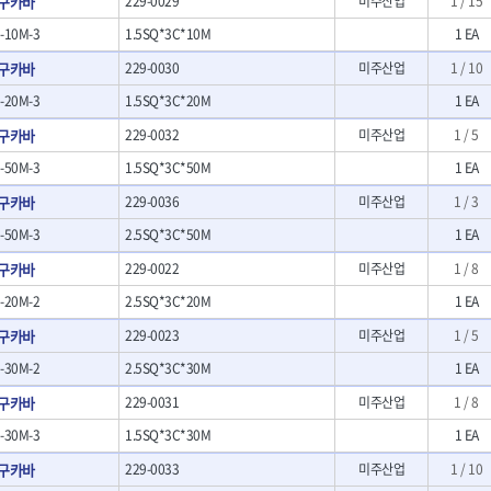
3구카바
229-0029
미주산업
1 / 15
- LED램프
O
TUOFU
TWOCHERRYS
기
- 스프레이건
10M-3
1.5SQ*3C*10M
1 EA
- 예초기
리
VBW
- 작업용톱
VESSEL
- 라디에이터
치
- 송곳
3구카바
229-0030
미주산업
1 / 10
WOODCRAFT
XCELITE
- 심지난로
- 각끌
20M-3
1.5SQ*3C*20M
ZETA(PVC커터)
ZETA(라디에이터)
1 EA
- 온수 히터
프커터
- 측정자
- 열선
ZONE KING
가드맨
3구카바
229-0032
미주산업
1 / 5
- 클립
- 정온선
나이텍스
대건
기세트
- 컴파스
50M-3
1.5SQ*3C*50M
1 EA
- 콤프레셔
트
- 작업대
디월트 인버터 발전기
라이트 세이키
3구카바
229-0036
미주산업
1 / 3
- 물림쇠
바람돌이
백마
- 측정기
50M-3
2.5SQ*3C*50M
1 EA
아임삭
에버그린
- 디지털습도측정기
2구카바
229-0022
미주산업
1 / 8
우주전열(겨울)
우주전열(여름)
- 지그그리퍼시스템
- 치즐
조란
츠노다(TTC)
20M-2
2.5SQ*3C*20M
1 EA
- 치즐세트
협성
황금손
2구카바
229-0023
미주산업
1 / 5
- 파팅툴
- 터닝툴세트
30M-2
2.5SQ*3C*30M
1 EA
- 할로윙툴
3구카바
229-0031
미주산업
1 / 8
- 캘리퍼
30M-3
1.5SQ*3C*30M
- 잭나이프
1 EA
- 스코프세트
3구카바
229-0033
미주산업
1 / 10
- 조각세트