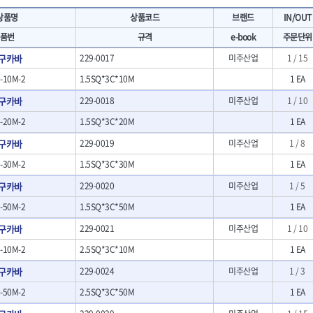
- 마카
- 대형평도
HIT
IR
상품명
상품코드
브랜드
IN/OUT
- 매직
- 조각도세트
KAKURI
Katimax
- 작업등
- D형조각도
품번
규격
e-book
주문단위
- 케이블타이
- 카빙나이프
KLEIN
KNIPEX
2구카바
229-0017
미주산업
1 / 15
기
- 스피커
- 나이프
KUKEN
LENOX(사입)
- 스코프
10M-2
1.5SQ*3C*10M
1 EA
안전용품
LOGOSOL(AGMA)
LONCIN
인
- 손도끼
- 안전안경
2구카바
229-0018
미주산업
1 / 10
MAYHEW
MCC
- 목공용끌
- 안전고글
팩
- 목공용끌세트
20M-2
1.5SQ*3C*20M
1 EA
NICHOLSON
Norton
- 방진마스크
니릴
- 나무상자케이스
- 방독마스크
PFEIL
PICA
2구카바
229-0019
미주산업
1 / 8
- 버니셔
- 보호복
RIDGID
ROBERTSORBY
30M-2
1.5SQ*3C*30M
1 EA
니터
- 끌
- 장갑
RUKO
RYOBI
- 가우지
- 낙하방지코드
2구카바
229-0020
미주산업
1 / 5
- 조각칼
SENCI
SHINANO
- 무릎 보호대
50M-2
1.5SQ*3C*50M
1 EA
- 끌세트
SMOOS
SOURCE
전기.계절상품
소기
- 대패
2구카바
229-0021
미주산업
1 / 10
SWANSON
TEFENPLAST
- 열풍기
- 톱
- 히터
10M-2
2.5SQ*3C*10M
1 EA
THETA-드라이버
THETA-랜턴
- 대패날
- 충전식분무기
- 미니터닝세트
트
THETA-스패너
THETA-운반구
2구카바
229-0024
미주산업
1 / 3
- 선풍기
- 포스너비트
세서리
THETA-측정
THETA-커터,가위
50M-2
- 용접기
2.5SQ*3C*50M
1 EA
- 악세사리
N
TOP
TOPTUL
- LED충전식작업등
척기
- 클로스샌딩롤