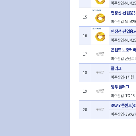
- 판금돌리
미주산업-MJM25-
- 너트세터
- 샌더
- 스파크플러그플라이어
- 마그네틱너트세터
- 앵글그라인더
연장선-산업용
- 범핑망치
- 슬라이딩마그네틱너트세
15
- 컷쏘
- 픽업툴
미주산업-MJM25-
터
- 각도절단기
- 클립플라이어
- 비트아답타
연장선-산업용
- 플런지쏘
- 허브캡풀러
- 충전드릴용롱소켓
16
- 블로워
- 산소센서소켓
미주산업-MJM25-
- 나비볼트소켓
- 밴드쏘
- 클립리무버
- 스파크플러그소켓
콘센트 보호커버
- 원형톱
- 자석접시
17
- 비트소켓레일세트
- 해머드릴
미주산업-콘센트
- 작업용등받이
- 임팩비트소켓
- 임팩드라이버
- 자동차전용공구
- 조인트
플러그
- 로터리해머
- 타이어레버
18
- 세미롱임팩소켓
- 라쳇렌치
미주산업- 1자형
- 스크래퍼
- 라쳇헤드
- 전동가위
- 후크드라이버
- 임팩아답타
방우 플러그
- 직쏘
- 너트그립소켓
19
- 비트홀다
- 멀티커터
미주산업- TG-15-
- 볼L렌치세트
임팩휠너트소켓
- 광택기
3WAY 콘센트(30
- L렌치세트
- 임팩휠너트소켓
- 앵글그라인더
20
- 볼L렌치
미주산업- 3WAY 
- 샌딩머신
- L렌치
- 밴드쏘
- 별렌치세트
- 콤보세트
- 별렌치
- 충전광택기