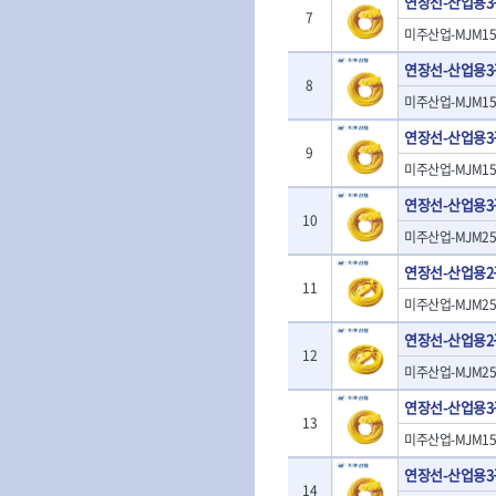
연장선-산업용
- 판금계측자
TRACER
TSUNESABUR
7
- 수동복스대
- 건/습식 청소
- 핸드훅크
미주산업-MJM15-
VALLORBE
- 스핀드라이버
- 청소기악세서
VAUGHAN
- 엔진홀드
- 소켓레일세트
- 체인파이프렌
연장선-산업용
WERA
WIHA
- 코끼리잭
8
- 롱소켓레일세트
- 동파이프커터
- 가래지잭
ZETA
미주산업-MJM15-
ZETA(LED)
- 육각비트소켓레일세트
- 플라스틱파이
ZETA(자화기)
자동차용공구
ZETA(커터)
연장선-산업용
- 소켓세트
- 디버러
9
- 플레어너트소켓
게링 HSS-CO
나노원
- 스터드풀러
- 동파이프확관
미주산업-MJM15-
- 인젝터스페셜소켓
- 너트트위스터
- 전동오스타세
동해
디월트
- 드레인플러그소켓
연장선-산업용
- 볼트트위스터
- 배관내시경
멜텍
미주산업
10
- 벨트텐션풀리렌치
- 탭홀더
- 배관청소기
미주산업-MJM25-
북성
스팀코리아
- 리무버
- 다이홀더
- 하수구청소기
- 드래그링크소켓
연장선-산업용
에코플로우
엠파이어
- T형소켓렌치
- 오거
11
- 록너트버스터
- 옵셋라쳇렌치
- 커터
이홈
일레드
미주산업-MJM25-
- 토션바
- 라쳇렌치세트
- 스프링헤드
타이거(TIGER)
플렉스-절단석
연장선-산업용
- 임팩뒤바퀴휠너트소켓
- 임팩드라이버
- PVC커터
12
- 반사경
- 임팩드라이버세트
- 기타 악세사리
미주산업-MJM25-
- 오일휠타소켓
- 비트라쳇핸들
- 콤프레샤
연장선-산업용
- 레버바
- 비트
13
전동.충전공구
- 호스클램프플라이어
- 파워비트
미주산업-MJM15-
- 드릴
- 피스톤링컴프레셔
- 양용드라이버비트
- 드라이버
연장선-산업용
- 드로우핸들
- 파워비트세트
14
- 임팩렌치