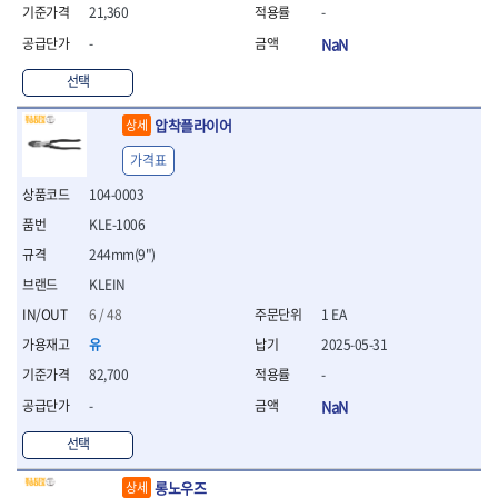
WIHA
WOODCRAFT
- 청소기
- 임팩휠너트소켓
- 테이블쏘
21,360
-
- T별렌치세트
- 오토해머
XCELITE
XPROTOOL-기어렌치
- 원형톱날
- 깃발형별렌치
-
NaN
ZETA
ZETA(LED)
전동악세서리
- 샌딩디스크
- 너트T렌치
- 충전드릴용소켓
선택
ZETA(PVC커터)
ZETA(라디에이터)
- 스크롤쏘날
- 별T렌치
- 전동비트롱소켓
- 숫돌
ZETA(비트셋트)
ZETA(자화기)
- 소켓비트세트
압착플라이어
- 드릴비트
상세
- 다이아몬드숫돌
- 공구세트
ZETA(커터)
ZONE KING
- 비트세트
- 원형톱날/루터비트
- 드라이버세트
가격표
가드맨
게링 HSS
- 드릴척
- 루터비트
- 렌치세트
게링 HSS-CO
나노원
104-0003
- 육각비트
- 루터비트세트
- 육각드라이버
나이텍스
대건
- 퀵릴리스비트소켓
- 직쏘날
KLE-1006
- 드라이버
대건케이블
동해
- 전동비트소켓
- 디지털앵글파인더
- 타격드라이버
244mm(9")
- 롱자석소켓
디월트
디월트 인버터 발전기
- 띠톱날
- 양용드라이버
KLEIN
- 소켓아답타
- 모종삽
라이트 세이키
맘모스
- 너트드라이버
- 악세서리
6 / 48
1 EA
- 갈퀴
- 별드라이버
멜텍
미주산업
- 청소기
- 호미
- 일자드라이버
유
2025-05-31
바람돌이
백마
- 컷쏘날
- 스포크
- 십자드라이버
82,700
-
벡스
북성
- 원형톱날
- 파종기
- 포지드라이버
스팀코리아
아임삭
-
NaN
- 홈클리너
- 라운드너트드라이버
에어공구
에버그린
에코파워팩
- 제초기
- 양용드라이버핸들
- 에어라쳇렌치
선택
에코플로우
엠파이어
- 삽
- 포켓양용드라이버
- 에어임팩렌치
- 괭이
우주전열(겨울)
우주전열(여름)
- 드라이버날
- 에어드릴
롱노우즈
상세