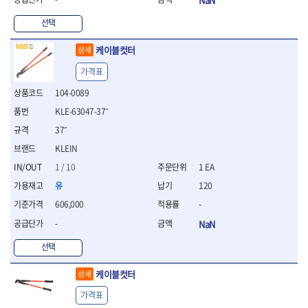
- 십자비트
선택
- 임팩별비트소켓
- 임팩XZN비트소켓
케이블컷터
상세
- 십자비트소켓
- 일자비트소켓
가격표
- XZN비트
104-0089
- 임팩XZN비트
KLE-63047-37˝
- 라쳇핸들세트
- 사각비트
37˝
- 토크드라이버
KLEIN
- 포지비트소켓
1 / 10
1 EA
- 임팩포지비트소켓
유
120
플라이어,몽키,스패너
- 뻰치
606,000
-
- 편구스패너
-
NaN
- 플라이어
- 니퍼
선택
- 롱노우즈
케이블컷터
상세
- 스냅링플라이어
- 그룹조인트플라이어
가격표
- 케이블커터