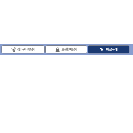
장바구니에 담기
보관함에 담기
바로구매
(주)프로툴 / 송치영
사업자등록번호 : 202-81-42885 통신판매업신고번호 : 제 2008-서울금천-0251호
(주)프로툴 서울특별시 시흥대로 481 (독산동) 프로툴빌딩
2021 VARO - ALL RIGHTS RESERVED. ( 사전 동의 없이 VARO 사이트의 일체 정
보, 컨텐츠 및 UI등을 무단 사용할 수 없습니다. )