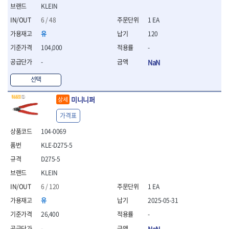
- 조절식렌치
KLEIN
- 볼트세터
6 / 48
1 EA
- 너트드라이버
- 자화기
유
120
- 레이저팁 드라이버
104,000
-
- 라쳇렌치
-
NaN
- 임팩엑스트라롱소켓
- 파워렌치
선택
- 드릴척아답타
- 조인트플러그소켓
미니니퍼
상세
- 옵셋렌치
가격표
- 파워렌치
- 소켓홀더
104-0069
- 클라이밍비트
KLE-D275-5
- 토크아답타
D275-5
- 비트소켓세트
- 포지비트
KLEIN
- 일자비트
6 / 120
1 EA
- 임팩별비트
유
2025-05-31
- 임팩일자비트
26,400
-
- 임팩포지비트
- 임팩십자비트
-
NaN