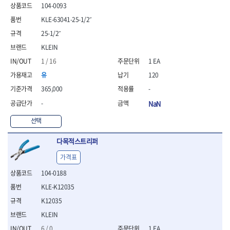
104-0093
- 니퍼 외
- 바이스플라이어
KLE-63041-25-1/2˝
- 옵셋렌치
25-1/2˝
- 공구함세트
KLEIN
- 콤비네이션렌치
1 / 16
1 EA
- 양구스패너
- 라쳇콤비네이션렌치
유
120
- 라쳇옵셋렌치
365,000
-
- 콤비네이션렌치세트
-
NaN
- 플레어너트렌치
- 양구스패너세트
선택
- 옵셋렌치세트
- 라쳇콤비네이션렌치세
다목적스트리퍼
트
가격표
- 몽키스패너
- 라쳇콤비네이션세트
104-0188
- 라쳇렌치
KLE-K12035
- 함마렌치
K12035
- 멀티플라이어
- 미니라쳇세트
KLEIN
- 기타
6 / 0
1 EA