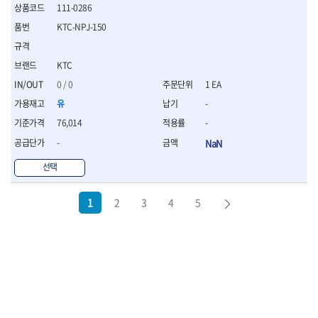
111-0286
KTC-NPJ-150
KTC
0 / 0
1 EA
유
-
76,014
-
-
NaN
선택
1
2
3
4
5