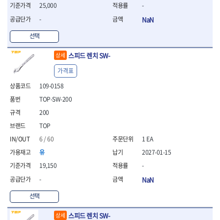
25,000
-
- 방폭T렌치
- 방폭드라이버
-
NaN
- 방폭펀치
선택
- 절연포지비트소켓
철공공구
스피드 렌치 SW-
상세
- 볼트커터
가격표
- 핸드볼트커터
- 항공가위
109-0158
- 클램프
TOP-SW-200
- 망치
200
- 빠루망치
- 볼핀망치
TOP
- 함마망치
6 / 60
1 EA
- 도끼
유
2027-01-15
- 망치헤드
19,150
-
- 판금망치
- 나일론무반동망치
-
NaN
- 플라스틱망치
선택
- 고무망치
- 핀펀치
스피드 렌치 SW-
상세
- 센타펀치