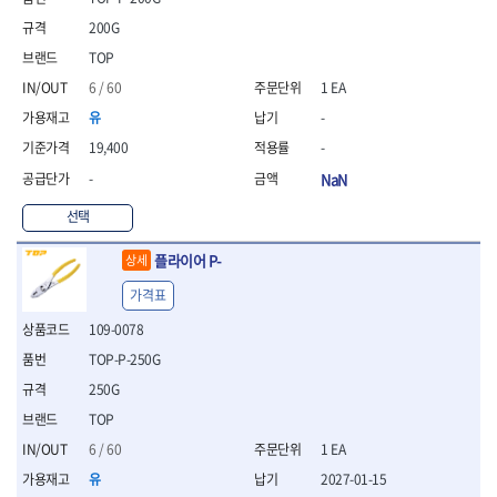
- 절연펜치
- 절연니퍼
200G
- 절연가위
TOP
- 절연비트
6 / 60
1 EA
- 절연드라이버교체날
유
-
- 절연공구세트
- 절연라쳇렌치
19,400
-
- 절연라쳇렌치세트
-
NaN
- 절연볼트커터
- 절연아답타
선택
- 절연펀치
- 기타
플라이어 P-
상세
- 방폭연결대
가격표
- 방폭옵셋렌치
- 방폭니퍼
109-0078
- 방폭펜치
TOP-P-250G
- 방폭플라이어
250G
- 방폭가위
TOP
- 방폭렌치
- 방폭스패너
6 / 60
1 EA
- 방폭비트소켓
유
2027-01-15
- 방폭아답타