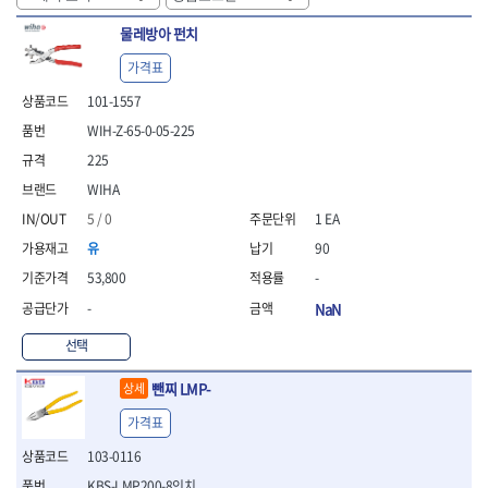
- 안전고글
측정도구
자동차용장비
- 롱소켓레일세트
- 동파이프커터
LOGOSOL(AGMA)
LONCIN
- 목공용끌세트
- 방진마스크
- 자
- 타이어탈착기
- 육각비트소켓레일세트
- 플라스틱파이프커터
물레방아 펀치
MACHAN
MAFELL
- 나무상자케이스
- 방독마스크
- 줄자
- 타이어휠발란스
- 소켓세트
- 디버러
MARTOR
MAYHEW
- 버니셔
가격표
- 보호복
- 컴퍼스
- 판금작기세트
- 스터드풀러
- 동파이프확관기세트
- 끌
MCC
MEGA
- 장갑
- 분도기
- 리프트
- 너트트위스터
- 전동오스타세트
101-1557
- 가우지
MORSE
NANIWA
- 낙하방지코드
- 수평기
- 판금계측자
- 볼트트위스터
- 배관내시경
WIH-Z-65-0-05-225
- 조각칼
- 무릎 보호대
NICHOLSON
Norton
- 테파게이지
- 핸드훅크
- 탭홀더
- 배관청소기
- 끌세트
225
- 레이저메타
- 엔진홀드
OLSON
OSEIN
- 다이홀더
- 하수구청소기
전기.계절상품
- 대패
- 기타 측정도구
- 코끼리잭
WIHA
- T형소켓렌치
- 오거
PB
PFEIL
- 열풍기
- 톱
- 검전테스터
- 가래지잭
- 옵셋라쳇렌치
- 커터
- 히터
5 / 0
1 EA
PICA
PICARD
- 대패날
- 라쳇렌치세트
- 스프링헤드
- 충전식분무기
토크렌치
자동차용공구
PROXXON
RICHMOND
- 미니터닝세트
유
90
- 임팩드라이버
- PVC커터
- 선풍기
- 토크렌치바디
- 플레어너트소켓
- 포스너비트
RIDGID
ROBERTSORBY
53,800
-
- 임팩드라이버세트
- 기타 악세사리
- 용접기
- 토크렌치
- 인젝터스페셜소켓
- 악세사리
ROTARY LIFT
ROTHENBERGER
- 비트라쳇핸들
- 콤프레샤
-
NaN
- LED충전식작업등
- 디지탈토크렌치
- 드레인플러그소켓
- 클로스샌딩롤
RUBI
RUKO
- 비트
- LED램프
- 토크렌치라쳇헤드
- 벨트텐션풀리렌치
전동.충전공구
- 스프레이건
선택
RYOBI
S.Djarv Hantverk AB
- 파워비트
- 예초기
- 토크렌치스패너헤드
- 리무버
- 드릴
- 작업용톱
- 양용드라이버비트
SCANGRIP
Scanprobe
- 라디에이터
- 토크렌치링헤드
- 드래그링크소켓
- 드라이버
- 송곳
뺀찌 LMP-
상세
- 파워비트세트
- 심지난로
- 토크아답타
SENCI
SHINANO
- 록너트버스터
- 임팩렌치
- 각끌
- 너트세터
- 온수 히터
가격표
- 크로우풋
- 토션바
SHOPVAC
SICE
- 샌더
- 측정자
- 마그네틱너트세터
- 열선
- 토크테스터기
- 임팩뒤바퀴휠너트소켓
- 앵글그라인더
- 클립
SKIL
SMOOS
103-0116
- 슬라이딩마그네틱너트
- 정온선
- 비디오스코프
- 반사경
- 컷쏘
- 컴파스
SOURCE
SPARTAN
KBS-LMP200-8인치