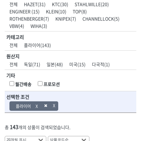
DH신바람
DMT
전체
HAZET(31)
KTC(30)
STAHLWILLE(20)
- 육각비트소켓
- 유압전선압착기
산업.안전.웰딩.
목공공구.목공
EIGHT
EISHIN
ENGINEER (15)
KLEIN(10)
TOP(8)
- 임팩육각비트소켓
- 듀잇밴더
계절
기계
EKLIND
ELIPSE
- 별비트소켓
- 마이크로드레인
ROTHENBERGER(7)
KNIPEX(7)
CHANNELLOCK(5)
ENGINEER
EXPERT
- XZN비트소켓
- 마이크로릴
VBW(4)
WIHA(3)
산업, 생활용품
조각도.끌
FASTCAP
FISKARS
- 임팩육각비트
- 시스네이크컴팩
- 펜
- 평도
카테고리
- 임팩비트
- 시스네이크미니릴
FLAG
FLEX
- 나사고정제
- 아사도
- 임팩비트홀더
- 시스네이크
전체
플라이어(143)
FLEXCUT
FORREST
- 배관밀봉제
- 환도
- 유니버셜조인트
- 배관검사용모니터
GIANTLOK
HALDER
- 윤활방청제
- 심환도
원산지
- 아답타
- 내시경카메라
- 선글라스, 고글
- 곡환도
HAZET
HIOKI
전체
독일(71)
일본(48)
미국(15)
다국적(1)
- 연결대
- 라인송신기
- 설치형가림막
- 삼각도
HIT
IR
- 임팩연결대
- 탐지용수신기
- 블로워
- 곡아사도
기타
IRWIN
ISOTOOL
- 볼연결대
- 콤비네이션청소기
- 전선릴
- 곡삼각도
JOKARI
KAKURI
월간배송
프로모션
- 볼연결대세트
- 수동스피너
- 연장선
- 조각도
- 라쳇핸들
- 프렉스샤프트
Katimax
KAWASA
- 마카
- 대형평도
선택한 조건
- 퀵릴리스라쳇핸들
- 액세서리
KBS
KHEIRON
- 매직
- 조각도세트
- 플렉시블라쳇핸들
- 전동드럼머신
플라이어
KLEIN
KNIPEX
- 작업등
- D형조각도
- 단축라쳇핸들
- 스프링청소기
- 케이블타이
- 카빙나이프
KOKEN
KOMELON
- 라쳇아답터
- 고압파이프세척기
- 스피커
- 나이프
측정공구.절삭
자동차공구.장
KTC
KUKEN
- 수동복스대
- 건/습식 청소기
143
- 스코프
총
개의 상품이 검색되었습니다.
공구
비
안전용품
LENOX(사입)
LENOX(수입)
- 스핀드라이버
- 청소기악세서리
- 손도끼
- 안전안경
LIENIELSEN
LOCTITE
- 소켓레일세트
- 체인파이프렌치
- 목공용끌