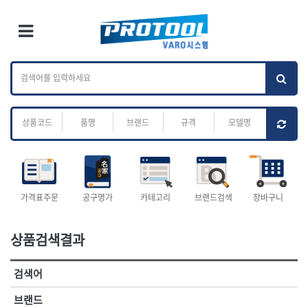
×
Ri
×
Toggle Menu
카테고리 검색
브랜드 검색
To
작업공구.종합
배관.전동.에어.
가나다
ABC
M
공구
운반
전체
ㄱ
ㄴ
ㄷ
ㄹ
ㅁ
ㅂ
ㅅ
ㅇ
ㅈ
소켓,렌치,드라이버
배관공구.장비
ㅊ
ㅋ
ㅌ
ㅍ
ㅎ
- 소켓
- 파이프렌치
- 롱소켓
- 스트랩락파이프핸들
- 세미롱소켓
- 파이프커터
전체
- 엑스트라롱소켓
- 튜빙커터
- 임팩소켓
- 리머
1-DAY
ABC
가격표주문
공구명가
카테고리
브랜드검색
장바구니
- 임팩세미롱소켓
- 밴더
ACE POWER
Armor Tool, LLC
- 임팩롱소켓
- 동파이프확관기
AURIOU
Benchcrafted
- 유니버셜소켓
- 파이프나사산가공기
상품검색결과
BHS(영창망치)
BTK
- 별소켓
- 오스타세트
CHANNELLOCK
CMO
- 롱별소켓
- 파이프가공기
검색어
- 임팩별소켓
- 바이스
CMT
CP
- 임팩롱별소켓
- 파이프스탠드
CROWN
DEWIT
브랜드
- 비트소켓
- 파이프바이스