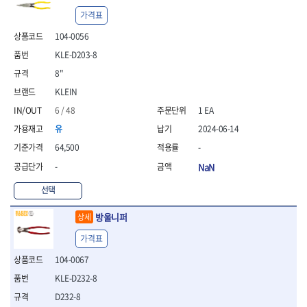
- 통나무쪼개기
- 날교환드라이버세트
- 에어오비탈센더
이젠
이홈
가격표
- 전동대패
- 드라이버핸들
- 에어드라이버
일레드
조란
- 가든툴세트
- 비트세트
- 에어다이그라인더
104-0056
츠노다(TTC)
콰이어트존
- 비트홀다드라이버
- 에어멀티샌더
연마기계
KLE-D203-8
타이거(TIGER)
플렉스-절단석
- 비트홀다드라이버세트
- 에어앵글그라인더
- 습식그라인더
협성
황금손
8"
- 드라이버블레이드
- 에어리베터기
- 건식그라인더
KLEIN
- 비트드라이버
- 타이어압력게이지
- 연마지그
- 별비트
- 에어밸트샌더
- 연마숫돌
6 / 48
1 EA
- 육각비트
- 에어원형샌더
- 기타 악세사리
유
2024-06-14
- 검전드라이버
- 에어폴리셔
목공기계
64,500
-
- 육각T렌치
- 에어톱
- 루터, 루터테이블
- 전동비트홀다
- 에어펀치
-
NaN
- 샌더폴리셔
- 드라이버비트세트
- 에어스프레이건
기타목공구
선택
- 옵셋드라이버
- 에어원터치카플러
- 클램프
- 스크래퍼드라이버
- 에어건
방울니퍼
상세
- 시계드라이버
운반기기
- 정밀드라이버
가격표
- 데크트럭
- 기어렌치
- 핸드카트
104-0067
- 육각복스드라이버
- 운반대차
KLE-D232-8
- 스크류드라이버
- 운반가방
- 툴첵플러스
D232-8