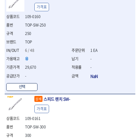
- 평치즐
가격표
- 핀펀치세트
109-0160
- 펀치
- 펀치세트
TOP-SW-250
- 톱대
250
- 용접용품
TOP
- 빠루
6 / 48
1 EA
- 철공끌
유
-
원예.사무용품
- 커터칼
29,670
-
- 전지가위
-
NaN
- 정글칼
- 전정톱
선택
- 접톱
- 목공톱
스피드 렌치 SW-
상세
- 고지톱
가격표
- 다목적가위
109-0161
- 안전커터칼
- 휠메저
TOP-SW-300
- 마킹
300