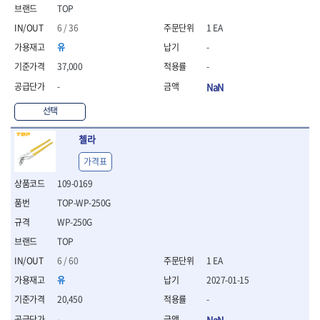
연마용품
TOP
- 조줄
6 / 36
1 EA
- 철공용줄
- 목공용줄
유
-
- 조줄세트
37,000
-
- 판금줄홀더
-
NaN
- 줄
선택
공구함.공구집
- 공구함
첼라
- 탑체스터
- 플라스틱이동공구함
가격표
- 공구통
109-0169
- 기타공구
- 공구가방
TOP-WP-250G
기타 작업공구
WP-250G
- 헤라
TOP
- 케이스
6 / 60
1 EA
- 수리키트
유
2027-01-15
- 고정링/링
- 핀
20,450
-
-
NaN