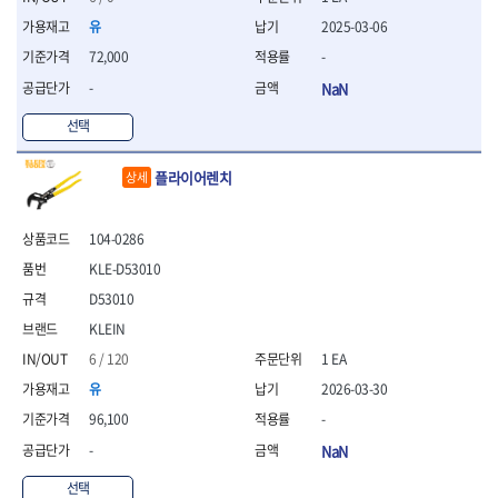
- 라쳇 드라이버
유
2025-03-06
- 라쳇스패너
- 스피드렌치
72,000
-
- 모터렌치
-
NaN
- 함마스패너
선택
절연.전설.방폭공구
- 절연옵셋렌치
플라이어렌치
상세
- 절연연결대
- 절연드라이버
- 절연스패너
104-0286
- 절연T렌치
KLE-D53010
- 절연소켓
- 절연별소켓
D53010
- 절연별비트소켓
KLEIN
- 절연육각비트소켓
6 / 120
1 EA
- 절연라쳇핸들
유
2026-03-30
- 절연렌치
- 절연토크렌치
96,100
-
- 절연콤비네이션렌치
-
NaN
- 절연링렌치
- 절연플라이어
선택