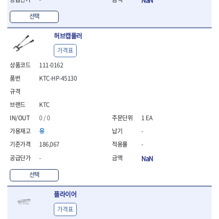
선택
허브캡풀러
가격표
111-0162
KTC-HP-45130
KTC
0 / 0
1 EA
유
-
186,067
-
-
NaN
선택
플라이어
가격표