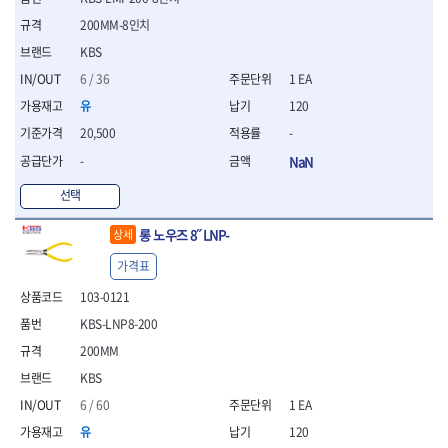
세터
- 콤프레셔
- 토크드라이버핸들
- 오일휠타소켓
- 각도절단기
- 작업대
STAHLWILLE
STANZANI
- 비트아답타
200MM-8인치
- 토크드라이버세트
- 레버바
- 플런지쏘
- 물림쇠
SWANSON
TEFENPLAST
- 충전드릴용롱소켓
- 토크드라이버
- 호스클램프플라이어
- 블로워
KBS
- 측정기
- 나비볼트소켓
TENGU
THETA -직판오일등
- 토크드라이버블레이드
- 피스톤링컴프레셔
- 밴드쏘
- 디지털습도측정기
6 / 36
1 EA
- 스파크플러그소켓
- 다이얼토크렌치
THETA-공구함
THETA-드라이버
- 드로우핸들
- 원형톱
- 지그그리퍼시스템
유
120
- 비트소켓레일세트
- 토크멀티플라이어
- 판금돌리
THETA-랜턴
THETA-망치
- 해머드릴
- 치즐
- 임팩비트소켓
- 토크렌치비트홀다헤드
- 스파크플러그플라이어
20,500
-
- 임팩드라이버
- 치즐세트
THETA-몽키
THETA-소켓비트
- 조인트
- 가방/케이스
- 범핑망치
- 로터리해머
- 파팅툴
-
NaN
THETA-스패너
THETA-운반구
- 세미롱임팩소켓
- 픽업툴
- 라쳇렌치
- 터닝툴세트
절삭공구
THETA-자동몽키
THETA-자석소켓
- 라쳇헤드
- 클립플라이어
선택
- 전동가위
- 할로윙툴
- 홀쏘날
THETA-전동악세서리
THETA-측정
- 임팩아답타
- 허브캡풀러
- 직쏘
- 캘리퍼
- 바이메탈홀쏘날
- 비트홀다
THETA-커터,가위
THETA-핸드카트
롱 노우즈 8˝ LNP-
상세
- 산소센서소켓
- 멀티커터
- 잭나이프
- 하이스드릴
- 볼L렌치세트
THETA-헤라
THOMAS FLINN
- 클립리무버
- 광택기
- 스코프세트
- 하이스코발트드릴
가격표
- L렌치세트
- 자석접시
TOP
TOPTUL
- 앵글그라인더
- 조각세트
- 드릴세트
- 볼L렌치
103-0121
- 작업용등받이
- 샌딩머신
- 크래프트카버세트
TORMEK
TRACER
- 아바
- L렌치
- 자동차전용공구
- 밴드쏘
KBS-LNP8-200
- 말렛스위프
- 반대탭
TSUNESABURO
TUOFU
- 별렌치세트
- 타이어레버
- 콤보세트
- 목공용망치
- 톱날
200MM
TWOCHERRYS
UVEX
- 별렌치
- 스크래퍼
- 충전광택기
- 절단석
대패
VALLORBE
VAUGHAN
KBS
- T렌치
- 후크드라이버
- 로터리해머
- 원형톱날
- 스크래퍼
- T렌치세트
VBW
VESSEL
- 너트그립소켓
6 / 60
1 EA
- 배터리
- 핸드툴세트
- 접렌치
WALTER
WERA
- 충전기
유
120
임팩휠너트소켓
- 다이아몬드휠
- 접별렌치