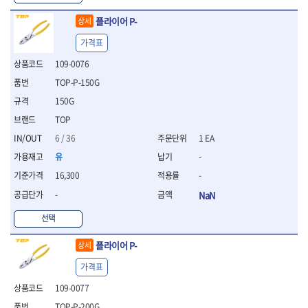
- 절연전공칼
- 절연안전모
플라이어 P-
상세
- 절연매트
가격표
- 방폭소켓
- 방폭라쳇핸들
109-0076
- 방폭콤비네이션렌치
TOP-P-150G
- 방폭함마스패너
150G
- 절연일자드라이버
TOP
- 절연별드라이버
- 절연드라이버세트
6 / 36
1 EA
- 스트리퍼
유
-
- 라쳇케이블커터
16,300
-
- 자동스트리퍼
- 케이블스트리퍼
-
NaN
- 압착기
선택
- 핀셋
- 절연공구세트
플라이어 P-
상세
- 절연비트홀다
- 절연비트홀다드라이버
가격표
- 방폭망치
109-0077
- 절연L렌치
TOP-P-200G