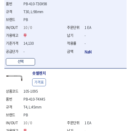
PB-410-T30X98
- 평치즐
- 핀펀치세트
T30, L:98mm
- 펀치
PB
- 펀치세트
10 / 0
1 EA
- 톱대
- 용접용품
무
-
- 빠루
14,130
-
- 철공끌
-
NaN
원예.사무용품
선택
- 커터칼
- 전지가위
숏별렌치
- 정글칼
- 전정톱
가격표
- 접톱
105-1095
- 목공톱
- 고지톱
PB-410-T4X45
- 다목적가위
T4, L:45mm
- 안전커터칼
PB
- 휠메저
10 / 0
1 EA
- 마킹
무
-