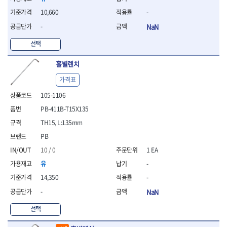
- 조절식렌치
- 볼트세터
10,660
-
- 너트드라이버
-
NaN
- 자화기
- 레이저팁 드라이버
선택
- 라쳇렌치
홀별렌치
- 임팩엑스트라롱소켓
- 파워렌치
가격표
- 드릴척아답타
105-1106
- 조인트플러그소켓
- 옵셋렌치
PB-411B-T15X135
- 파워렌치
TH15, L:135mm
- 소켓홀더
PB
- 클라이밍비트
- 토크아답타
10 / 0
1 EA
- 비트소켓세트
유
-
- 포지비트
14,350
-
- 일자비트
-
NaN
- 임팩별비트
- 임팩일자비트
선택
- 임팩포지비트
- 임팩십자비트