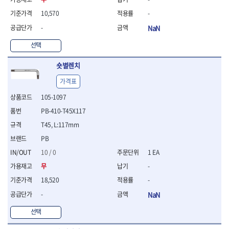
연마용품
- 조줄
10,570
-
- 철공용줄
-
NaN
- 목공용줄
- 조줄세트
선택
- 판금줄홀더
- 줄
숏별렌치
공구함.공구집
가격표
- 공구함
105-1097
- 탑체스터
PB-410-T45X117
- 플라스틱이동공구함
- 공구통
T45, L:117mm
- 기타공구
PB
- 공구가방
10 / 0
1 EA
기타 작업공구
무
-
- 헤라
- 케이스
18,520
-
- 수리키트
-
NaN
- 고정링/링
선택
- 핀