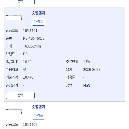
WIHA
WOODCRAFT
- 청소기
선택
- 임팩휠너트소켓
- 테이블쏘
- T별렌치세트
- 오토해머
XCELITE
XPROTOOL-기어렌치
- 원형톱날
- 깃발형별렌치
숏별렌치
ZETA
ZETA(LED)
전동악세서리
- 샌딩디스크
- 너트T렌치
- 충전드릴용소켓
ZETA(PVC커터)
ZETA(라디에이터)
- 스크롤쏘날
가격표
- 별T렌치
- 전동비트롱소켓
- 숫돌
ZETA(비트셋트)
ZETA(자화기)
- 소켓비트세트
105-1101
- 드릴비트
- 다이아몬드숫돌
- 공구세트
ZETA(커터)
ZONE KING
PB-410-T6X52
- 비트세트
- 원형톱날/루터비트
- 드라이버세트
가드맨
게링 HSS
- 드릴척
- 루터비트
T6, L:52mm
- 렌치세트
게링 HSS-CO
나노원
- 육각비트
- 루터비트세트
- 육각드라이버
PB
나이텍스
대건
- 퀵릴리스비트소켓
- 직쏘날
- 드라이버
10 / 0
1 EA
대건케이블
동해
- 전동비트소켓
- 디지털앵글파인더
- 타격드라이버
- 롱자석소켓
유
2026-09-28
디월트
디월트 인버터 발전기
- 띠톱날
- 양용드라이버
- 소켓아답타
- 모종삽
라이트 세이키
맘모스
- 너트드라이버
10,470
-
- 악세서리
- 갈퀴
- 별드라이버
멜텍
미주산업
-
NaN
- 청소기
- 호미
- 일자드라이버
바람돌이
백마
- 컷쏘날
- 스포크
선택
- 십자드라이버
벡스
북성
- 원형톱날
- 파종기
- 포지드라이버
스팀코리아
아임삭
- 홈클리너
숏별렌치
- 라운드너트드라이버
에어공구
에버그린
에코파워팩
- 제초기
- 양용드라이버핸들
- 에어라쳇렌치
가격표
에코플로우
엠파이어
- 삽
- 포켓양용드라이버
- 에어임팩렌치
- 괭이
105-1102
우주전열(겨울)
우주전열(여름)
- 드라이버날
- 에어드릴