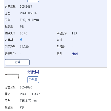
- 절연전공칼
105-2437
- 절연안전모
- 절연매트
PB-411B-TH9
- 방폭소켓
TH9, L:110mm
- 방폭라쳇핸들
PB
- 방폭콤비네이션렌치
10 / 0
1 EA
- 방폭함마스패너
- 절연일자드라이버
유
-
- 절연별드라이버
14,980
-
- 절연드라이버세트
-
NaN
- 스트리퍼
- 라쳇케이블커터
선택
- 자동스트리퍼
- 케이블스트리퍼
숏별렌치
- 압착기
가격표
- 핀셋
- 절연공구세트
105-1090
- 절연비트홀다
PB-410-T15X72
- 절연비트홀다드라이버
T15, L:72mm
- 방폭망치
- 절연L렌치
PB