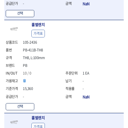
- 라쳇 드라이버
-
NaN
- 라쳇스패너
선택
- 스피드렌치
- 모터렌치
홀별렌치
- 함마스패너
가격표
절연.전설.방폭공구
- 절연옵셋렌치
105-2436
- 절연연결대
PB-411B-TH8
- 절연드라이버
TH8, L:100mm
- 절연스패너
- 절연T렌치
PB
- 절연소켓
10 / 0
1 EA
- 절연별소켓
유
-
- 절연별비트소켓
- 절연육각비트소켓
15,360
-
- 절연라쳇핸들
-
NaN
- 절연렌치
선택
- 절연토크렌치
- 절연콤비네이션렌치
홀별렌치
- 절연링렌치
- 절연플라이어
가격표