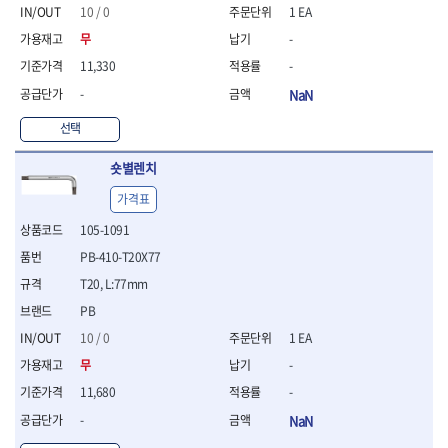
- 절연펜치
10 / 0
1 EA
- 절연니퍼
무
-
- 절연가위
- 절연비트
11,330
-
- 절연드라이버교체날
-
NaN
- 절연공구세트
- 절연라쳇렌치
선택
- 절연라쳇렌치세트
숏별렌치
- 절연볼트커터
- 절연아답타
가격표
- 절연펀치
105-1091
- 기타
- 방폭연결대
PB-410-T20X77
- 방폭옵셋렌치
T20, L:77mm
- 방폭니퍼
PB
- 방폭펜치
- 방폭플라이어
10 / 0
1 EA
- 방폭가위
무
-
- 방폭렌치
11,680
-
- 방폭스패너
-
NaN
- 방폭비트소켓
- 방폭아답타