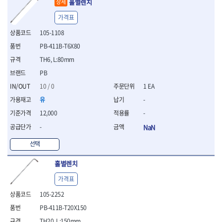
홀별렌치
상세
- 십자비트
가격표
- 임팩별비트소켓
- 임팩XZN비트소켓
105-1108
- 십자비트소켓
PB-411B-T6X80
- 일자비트소켓
TH6, L:80mm
- XZN비트
- 임팩XZN비트
PB
- 라쳇핸들세트
10 / 0
1 EA
- 사각비트
유
-
- 토크드라이버
- 포지비트소켓
12,000
-
- 임팩포지비트소켓
-
NaN
플라이어,몽키,스패너
선택
- 뻰치
- 편구스패너
홀별렌치
- 플라이어
- 니퍼
가격표
- 롱노우즈
105-2252
- 스냅링플라이어
PB-411B-T20X150
- 그룹조인트플라이어
- 케이블커터
TH20, L:150mm