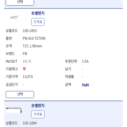
선택
- 방폭T렌치
- 방폭드라이버
숏별렌치
- 방폭펀치
가격표
- 절연포지비트소켓
철공공구
105-1093
- 볼트커터
PB-410-T27X90
- 핸드볼트커터
T27, L:90mm
- 항공가위
PB
- 클램프
- 망치
10 / 0
1 EA
- 빠루망치
무
-
- 볼핀망치
13,570
-
- 함마망치
- 도끼
-
NaN
- 망치헤드
선택
- 판금망치
- 나일론무반동망치
숏별렌치
- 플라스틱망치
- 고무망치
가격표
- 핀펀치
105-1094
- 센타펀치