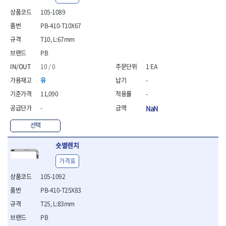
- 안전고글
측정도구
자동차용장비
- 롱소켓레일세트
- 동파이프커터
LOGOSOL(AGMA)
LONCIN
- 목공용끌세트
105-1089
- 방진마스크
- 자
- 타이어탈착기
- 육각비트소켓레일세트
- 플라스틱파이프커터
MACHAN
MAFELL
- 나무상자케이스
- 방독마스크
- 줄자
- 타이어휠발란스
- 소켓세트
- 디버러
PB-410-T10X67
MARTOR
MAYHEW
- 버니셔
- 보호복
- 컴퍼스
- 판금작기세트
- 스터드풀러
- 동파이프확관기세트
T10, L:67mm
- 끌
MCC
MEGA
- 장갑
- 분도기
- 리프트
- 너트트위스터
- 전동오스타세트
- 가우지
PB
MORSE
NANIWA
- 낙하방지코드
- 수평기
- 판금계측자
- 볼트트위스터
- 배관내시경
- 조각칼
- 무릎 보호대
NICHOLSON
Norton
- 테파게이지
- 핸드훅크
10 / 0
1 EA
- 탭홀더
- 배관청소기
- 끌세트
- 레이저메타
- 엔진홀드
OLSON
OSEIN
- 다이홀더
- 하수구청소기
전기.계절상품
유
-
- 대패
- 기타 측정도구
- 코끼리잭
- T형소켓렌치
- 오거
PB
PFEIL
- 열풍기
- 톱
11,090
-
- 검전테스터
- 가래지잭
- 옵셋라쳇렌치
- 커터
- 히터
PICA
PICARD
- 대패날
-
NaN
- 라쳇렌치세트
- 스프링헤드
- 충전식분무기
토크렌치
자동차용공구
PROXXON
RICHMOND
- 미니터닝세트
- 임팩드라이버
- PVC커터
- 선풍기
- 토크렌치바디
- 플레어너트소켓
선택
- 포스너비트
RIDGID
ROBERTSORBY
- 임팩드라이버세트
- 기타 악세사리
- 용접기
- 토크렌치
- 인젝터스페셜소켓
- 악세사리
ROTARY LIFT
ROTHENBERGER
- 비트라쳇핸들
- 콤프레샤
- LED충전식작업등
- 디지탈토크렌치
- 드레인플러그소켓
숏별렌치
- 클로스샌딩롤
RUBI
RUKO
- 비트
- LED램프
- 토크렌치라쳇헤드
- 벨트텐션풀리렌치
전동.충전공구
- 스프레이건
가격표
RYOBI
S.Djarv Hantverk AB
- 파워비트
- 예초기
- 토크렌치스패너헤드
- 리무버
- 드릴
- 작업용톱
- 양용드라이버비트
SCANGRIP
Scanprobe
- 라디에이터
- 토크렌치링헤드
- 드래그링크소켓
105-1092
- 드라이버
- 송곳
- 파워비트세트
- 심지난로
- 토크아답타
SENCI
SHINANO
- 록너트버스터
- 임팩렌치
- 각끌
PB-410-T25X83
- 너트세터
- 온수 히터
- 크로우풋
- 토션바
SHOPVAC
SICE
- 샌더
- 측정자
T25, L:83mm
- 마그네틱너트세터
- 열선
- 토크테스터기
- 임팩뒤바퀴휠너트소켓
- 앵글그라인더
- 클립
SKIL
SMOOS
- 슬라이딩마그네틱너트
- 정온선
PB
- 비디오스코프
- 반사경
- 컷쏘
- 컴파스
SOURCE
SPARTAN