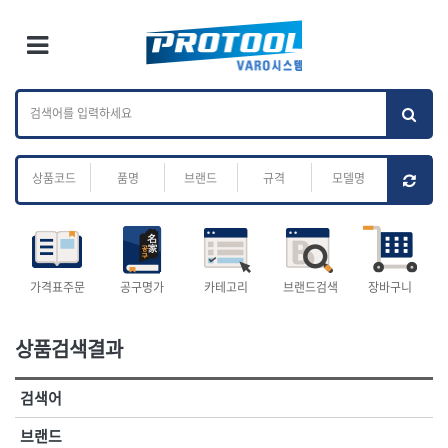
×
Ri
×
Toggle Menu
카테고리 검색
브랜드 검색
To
작업공구.종합
배관.전동.에어.
가나다
ABC
M
공구
운반
전체
ㄱ
ㄴ
ㄷ
ㄹ
ㅁ
ㅂ
ㅅ
ㅇ
ㅈ
소켓,렌치,드라이버
배관공구.장비
ㅊ
ㅋ
ㅌ
ㅍ
ㅎ
- 소켓
- 파이프렌치
- 롱소켓
- 스트랩락파이프핸들
- 세미롱소켓
- 파이프커터
전체
- 엑스트라롱소켓
- 튜빙커터
- 임팩소켓
- 리머
1-DAY
ABC
가격표주문
공구명가
카테고리
브랜드검색
장바구니
- 임팩세미롱소켓
- 밴더
ACE POWER
Armor Tool, LLC
- 임팩롱소켓
- 동파이프확관기
AURIOU
Benchcrafted
- 유니버셜소켓
- 파이프나사산가공기
상품검색결과
BHS(영창망치)
BTK
- 별소켓
- 오스타세트
CHANNELLOCK
CMO
- 롱별소켓
- 파이프가공기
검색어
- 임팩별소켓
- 바이스
CMT
CP
- 임팩롱별소켓
- 파이프스탠드
CROWN
DEWIT
브랜드
- 비트소켓
- 파이프바이스