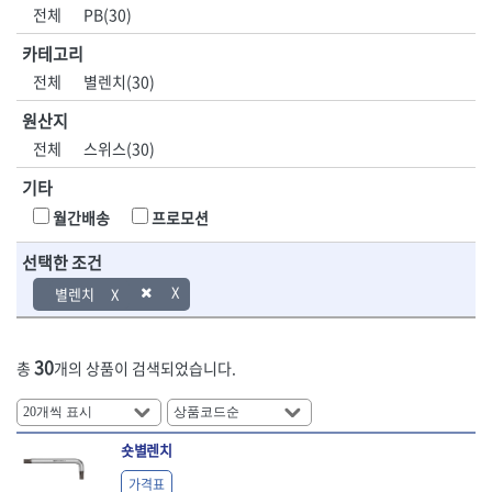
DH신바람
DMT
전체
PB(30)
- 육각비트소켓
- 유압전선압착기
산업.안전.웰딩.
목공공구.목공
EIGHT
EISHIN
- 임팩육각비트소켓
- 듀잇밴더
계절
기계
카테고리
EKLIND
ELIPSE
- 별비트소켓
- 마이크로드레인
전체
별렌치(30)
ENGINEER
EXPERT
- XZN비트소켓
- 마이크로릴
산업, 생활용품
조각도.끌
FASTCAP
FISKARS
- 임팩육각비트
- 시스네이크컴팩
원산지
- 펜
- 평도
- 임팩비트
- 시스네이크미니릴
FLAG
FLEX
- 나사고정제
- 아사도
전체
스위스(30)
- 임팩비트홀더
- 시스네이크
FLEXCUT
FORREST
- 배관밀봉제
- 환도
- 유니버셜조인트
- 배관검사용모니터
기타
GIANTLOK
HALDER
- 윤활방청제
- 심환도
- 아답타
- 내시경카메라
- 선글라스, 고글
- 곡환도
HAZET
HIOKI
월간배송
프로모션
- 연결대
- 라인송신기
- 설치형가림막
- 삼각도
HIT
IR
- 임팩연결대
- 탐지용수신기
- 블로워
- 곡아사도
선택한 조건
IRWIN
ISOTOOL
- 볼연결대
- 콤비네이션청소기
- 전선릴
- 곡삼각도
JOKARI
KAKURI
별렌치
- 볼연결대세트
- 수동스피너
- 연장선
- 조각도
- 라쳇핸들
- 프렉스샤프트
Katimax
KAWASA
- 마카
- 대형평도
- 퀵릴리스라쳇핸들
- 액세서리
KBS
KHEIRON
- 매직
- 조각도세트
- 플렉시블라쳇핸들
- 전동드럼머신
30
총
개의 상품이 검색되었습니다.
KLEIN
KNIPEX
- 작업등
- D형조각도
- 단축라쳇핸들
- 스프링청소기
- 케이블타이
- 카빙나이프
KOKEN
KOMELON
- 라쳇아답터
- 고압파이프세척기
- 스피커
- 나이프
측정공구.절삭
자동차공구.장
KTC
KUKEN
- 수동복스대
- 건/습식 청소기
- 스코프
공구
비
안전용품
LENOX(사입)
LENOX(수입)
숏별렌치
- 스핀드라이버
- 청소기악세서리
- 손도끼
- 안전안경
LIENIELSEN
LOCTITE
- 소켓레일세트
- 체인파이프렌치
가격표
- 목공용끌