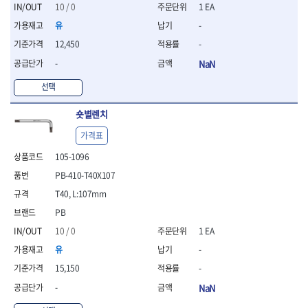
세터
- 콤프레셔
- 토크드라이버핸들
- 오일휠타소켓
- 각도절단기
10 / 0
1 EA
- 작업대
STAHLWILLE
STANZANI
- 비트아답타
- 토크드라이버세트
- 레버바
- 플런지쏘
- 물림쇠
유
-
SWANSON
TEFENPLAST
- 충전드릴용롱소켓
- 토크드라이버
- 호스클램프플라이어
- 블로워
- 측정기
12,450
-
- 나비볼트소켓
TENGU
THETA -직판오일등
- 토크드라이버블레이드
- 피스톤링컴프레셔
- 밴드쏘
- 디지털습도측정기
- 스파크플러그소켓
- 다이얼토크렌치
THETA-공구함
THETA-드라이버
- 드로우핸들
-
NaN
- 원형톱
- 지그그리퍼시스템
- 비트소켓레일세트
- 토크멀티플라이어
- 판금돌리
THETA-랜턴
THETA-망치
- 해머드릴
- 치즐
선택
- 임팩비트소켓
- 토크렌치비트홀다헤드
- 스파크플러그플라이어
- 임팩드라이버
- 치즐세트
THETA-몽키
THETA-소켓비트
- 조인트
- 가방/케이스
- 범핑망치
- 로터리해머
- 파팅툴
THETA-스패너
THETA-운반구
숏별렌치
- 세미롱임팩소켓
- 픽업툴
- 라쳇렌치
- 터닝툴세트
절삭공구
THETA-자동몽키
THETA-자석소켓
- 라쳇헤드
- 클립플라이어
- 전동가위
가격표
- 할로윙툴
- 홀쏘날
THETA-전동악세서리
THETA-측정
- 임팩아답타
- 허브캡풀러
- 직쏘
- 캘리퍼
- 바이메탈홀쏘날
105-1096
- 비트홀다
THETA-커터,가위
THETA-핸드카트
- 산소센서소켓
- 멀티커터
- 잭나이프
- 하이스드릴
- 볼L렌치세트
PB-410-T40X107
THETA-헤라
THOMAS FLINN
- 클립리무버
- 광택기
- 스코프세트
- 하이스코발트드릴
- L렌치세트
- 자석접시
TOP
TOPTUL
- 앵글그라인더
T40, L:107mm
- 조각세트
- 드릴세트
- 볼L렌치
- 작업용등받이
- 샌딩머신
- 크래프트카버세트
TORMEK
TRACER
- 아바
PB
- L렌치
- 자동차전용공구
- 밴드쏘
- 말렛스위프
- 반대탭
TSUNESABURO
TUOFU
10 / 0
1 EA
- 별렌치세트
- 타이어레버
- 콤보세트
- 목공용망치
- 톱날
TWOCHERRYS
UVEX
- 별렌치
- 스크래퍼
유
-
- 충전광택기
- 절단석
대패
VALLORBE
VAUGHAN
- T렌치
- 후크드라이버
- 로터리해머
15,150
-
- 원형톱날
- 스크래퍼
- T렌치세트
VBW
VESSEL
- 너트그립소켓
- 배터리
- 핸드툴세트
-
NaN
- 접렌치
WALTER
WERA
- 충전기
임팩휠너트소켓
- 다이아몬드휠
- 접별렌치