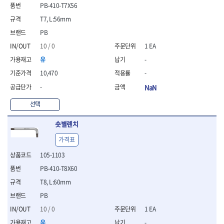
- 통나무쪼개기
- 날교환드라이버세트
- 에어오비탈센더
이젠
이홈
PB-410-T7X56
- 전동대패
- 드라이버핸들
- 에어드라이버
일레드
조란
T7, L:56mm
- 가든툴세트
- 비트세트
- 에어다이그라인더
츠노다(TTC)
콰이어트존
PB
- 비트홀다드라이버
- 에어멀티샌더
연마기계
타이거(TIGER)
플렉스-절단석
10 / 0
1 EA
- 비트홀다드라이버세트
- 에어앵글그라인더
- 습식그라인더
협성
황금손
- 드라이버블레이드
- 에어리베터기
- 건식그라인더
유
-
- 비트드라이버
- 타이어압력게이지
- 연마지그
10,470
-
- 별비트
- 에어밸트샌더
- 연마숫돌
-
NaN
- 육각비트
- 에어원형샌더
- 기타 악세사리
- 검전드라이버
- 에어폴리셔
목공기계
선택
- 육각T렌치
- 에어톱
- 루터, 루터테이블
- 전동비트홀다
- 에어펀치
숏별렌치
- 샌더폴리셔
- 드라이버비트세트
- 에어스프레이건
기타목공구
가격표
- 옵셋드라이버
- 에어원터치카플러
- 클램프
- 스크래퍼드라이버
- 에어건
105-1103
- 시계드라이버
운반기기
PB-410-T8X60
- 정밀드라이버
- 데크트럭
T8, L:60mm
- 기어렌치
- 핸드카트
- 육각복스드라이버
PB
- 운반대차
- 스크류드라이버
- 운반가방
10 / 0
1 EA
- 툴첵플러스
유
-