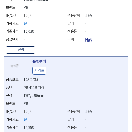
- 니퍼 외
PB
- 바이스플라이어
10 / 0
1 EA
- 옵셋렌치
- 공구함세트
유
-
- 콤비네이션렌치
15,030
-
- 양구스패너
-
NaN
- 라쳇콤비네이션렌치
- 라쳇옵셋렌치
선택
- 콤비네이션렌치세트
- 플레어너트렌치
홀별렌치
- 양구스패너세트
가격표
- 옵셋렌치세트
- 라쳇콤비네이션렌치세
105-2435
트
PB-411B-TH7
- 몽키스패너
TH7, L:90mm
- 라쳇콤비네이션세트
PB
- 라쳇렌치
- 함마렌치
10 / 0
1 EA
- 멀티플라이어
유
-
- 미니라쳇세트
14,980
-
- 기타