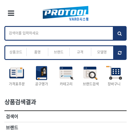
×
Ri
×
Toggle Menu
카테고리 검색
브랜드 검색
To
작업공구.종합
배관.전동.에어.
가나다
ABC
M
공구
운반
전체
ㄱ
ㄴ
ㄷ
ㄹ
ㅁ
ㅂ
ㅅ
ㅇ
ㅈ
소켓,렌치,드라이버
배관공구.장비
ㅊ
ㅋ
ㅌ
ㅍ
ㅎ
- 소켓
- 파이프렌치
- 롱소켓
- 스트랩락파이프핸들
- 세미롱소켓
- 파이프커터
전체
- 엑스트라롱소켓
- 튜빙커터
- 임팩소켓
- 리머
1-DAY
ABC
가격표주문
공구명가
카테고리
브랜드검색
장바구니
- 임팩세미롱소켓
- 밴더
ACE POWER
Armor Tool, LLC
- 임팩롱소켓
- 동파이프확관기
AURIOU
Benchcrafted
- 유니버셜소켓
- 파이프나사산가공기
상품검색결과
BHS(영창망치)
BTK
- 별소켓
- 오스타세트
CHANNELLOCK
CMO
- 롱별소켓
- 파이프가공기
검색어
- 임팩별소켓
- 바이스
CMT
CP
- 임팩롱별소켓
- 파이프스탠드
CROWN
DEWIT
브랜드
- 비트소켓
- 파이프바이스