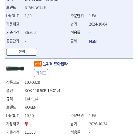
- 평치즐
STAHLWILLE
- 핀펀치세트
1 / 0
1 EA
- 펀치
2024-10-04
- 펀치세트
- 톱대
36,300
-
- 용접용품
-
NaN
- 빠루
- 철공끌
선택
원예.사무용품
1/4"비트아답타
상세
- 커터칼
- 전지가위
가격표
- 정글칼
100-0328
- 전정톱
KOK-110-50B-1/4X1/4
- 접톱
- 목공톱
1/4˝*1/4˝
- 고지톱
KOKEN
- 다목적가위
10 / 0
1 EA
- 안전커터칼
- 휠메저
무
2026-10-24
- 마킹
11,650
-