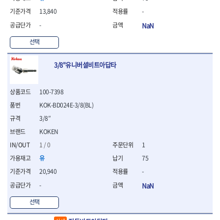
- 절연펜치
- 절연니퍼
13,840
-
- 절연가위
-
NaN
- 절연비트
선택
- 절연드라이버교체날
- 절연공구세트
- 절연라쳇렌치
3/8"유니버셜비트아답타
- 절연라쳇렌치세트
- 절연볼트커터
100-7398
- 절연아답타
- 절연펀치
KOK-BD024E-3/8(BL)
- 기타
3/8″
- 방폭연결대
KOKEN
- 방폭옵셋렌치
1 / 0
1
- 방폭니퍼
- 방폭펜치
유
75
- 방폭플라이어
20,940
-
- 방폭가위
-
NaN
- 방폭렌치
- 방폭스패너
선택
- 방폭비트소켓
- 방폭아답타