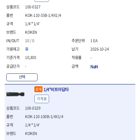
- 안전고글
측정도구
자동차용장비
- 롱소켓레일세트
- 동파이프커터
LOGOSOL(AGMA)
LONCIN
- 목공용끌세트
100-0327
- 방진마스크
- 자
- 타이어탈착기
- 육각비트소켓레일세트
- 플라스틱파이프커터
MACHAN
MAFELL
- 나무상자케이스
- 방독마스크
- 줄자
- 타이어휠발란스
KOK-110-35B-1/4X1/4
- 소켓세트
- 디버러
MARTOR
MAYHEW
- 버니셔
- 보호복
- 컴퍼스
- 판금작기세트
- 스터드풀러
- 동파이프확관기세트
1/4˝*1/4˝
- 끌
MCC
MEGA
- 장갑
- 분도기
- 리프트
- 너트트위스터
- 전동오스타세트
- 가우지
KOKEN
MORSE
NANIWA
- 낙하방지코드
- 수평기
- 판금계측자
- 볼트트위스터
- 배관내시경
- 조각칼
- 무릎 보호대
NICHOLSON
Norton
10 / 0
1 EA
- 테파게이지
- 핸드훅크
- 탭홀더
- 배관청소기
- 끌세트
- 레이저메타
- 엔진홀드
OLSON
OSEIN
- 다이홀더
- 하수구청소기
유
2026-10-24
전기.계절상품
- 대패
- 기타 측정도구
- 코끼리잭
- T형소켓렌치
- 오거
PB
PFEIL
- 열풍기
10,300
-
- 톱
- 검전테스터
- 가래지잭
- 옵셋라쳇렌치
- 커터
- 히터
PICA
PICARD
- 대패날
-
NaN
- 라쳇렌치세트
- 스프링헤드
- 충전식분무기
토크렌치
자동차용공구
PROXXON
RICHMOND
- 미니터닝세트
- 임팩드라이버
- PVC커터
- 선풍기
- 토크렌치바디
- 플레어너트소켓
선택
- 포스너비트
RIDGID
ROBERTSORBY
- 임팩드라이버세트
- 기타 악세사리
- 용접기
- 토크렌치
- 인젝터스페셜소켓
- 악세사리
ROTARY LIFT
ROTHENBERGER
- 비트라쳇핸들
- 콤프레샤
- LED충전식작업등
1/4"비트아답타
- 디지탈토크렌치
- 드레인플러그소켓
상세
- 클로스샌딩롤
RUBI
RUKO
- 비트
- LED램프
- 토크렌치라쳇헤드
- 벨트텐션풀리렌치
전동.충전공구
- 스프레이건
가격표
RYOBI
S.Djarv Hantverk AB
- 파워비트
- 예초기
- 토크렌치스패너헤드
- 리무버
- 드릴
- 작업용톱
- 양용드라이버비트
SCANGRIP
Scanprobe
100-0329
- 라디에이터
- 토크렌치링헤드
- 드래그링크소켓
- 드라이버
- 송곳
- 파워비트세트
- 심지난로
- 토크아답타
SENCI
SHINANO
- 록너트버스터
- 임팩렌치
KOK-110-100B-1/4X1/4
- 각끌
- 너트세터
- 온수 히터
- 크로우풋
- 토션바
SHOPVAC
SICE
- 샌더
- 측정자
1/4˝*1/4˝
- 마그네틱너트세터
- 열선
- 토크테스터기
- 임팩뒤바퀴휠너트소켓
- 앵글그라인더
- 클립
SKIL
SMOOS
KOKEN
- 슬라이딩마그네틱너트
- 정온선
- 비디오스코프
- 반사경
- 컷쏘
- 컴파스
SOURCE
SPARTAN