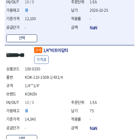
세터
- 콤프레셔
- 토크드라이버핸들
- 오일휠타소켓
10 / 0
1 EA
- 각도절단기
- 작업대
STAHLWILLE
STANZANI
- 비트아답타
- 토크드라이버세트
- 레버바
- 플런지쏘
- 물림쇠
유
2026-10-25
SWANSON
TEFENPLAST
- 충전드릴용롱소켓
- 토크드라이버
- 호스클램프플라이어
- 블로워
- 측정기
12,100
-
- 나비볼트소켓
TENGU
THETA -직판오일등
- 토크드라이버블레이드
- 피스톤링컴프레셔
- 밴드쏘
- 디지털습도측정기
- 스파크플러그소켓
-
NaN
- 다이얼토크렌치
THETA-공구함
THETA-드라이버
- 드로우핸들
- 원형톱
- 지그그리퍼시스템
- 비트소켓레일세트
- 토크멀티플라이어
- 판금돌리
THETA-랜턴
THETA-망치
- 해머드릴
- 치즐
선택
- 임팩비트소켓
- 토크렌치비트홀다헤드
- 스파크플러그플라이어
- 임팩드라이버
- 치즐세트
THETA-몽키
THETA-소켓비트
- 조인트
- 가방/케이스
- 범핑망치
- 로터리해머
- 파팅툴
1/4"비트아답타
THETA-스패너
THETA-운반구
상세
- 세미롱임팩소켓
- 픽업툴
- 라쳇렌치
- 터닝툴세트
절삭공구
THETA-자동몽키
THETA-자석소켓
- 라쳇헤드
가격표
- 클립플라이어
- 전동가위
- 할로윙툴
- 홀쏘날
THETA-전동악세서리
THETA-측정
- 임팩아답타
- 허브캡풀러
- 직쏘
- 캘리퍼
100-0330
- 바이메탈홀쏘날
- 비트홀다
THETA-커터,가위
THETA-핸드카트
- 산소센서소켓
- 멀티커터
- 잭나이프
- 하이스드릴
KOK-110-150B-1/4X1/4
- 볼L렌치세트
THETA-헤라
THOMAS FLINN
- 클립리무버
- 광택기
- 스코프세트
- 하이스코발트드릴
- L렌치세트
1/4˝*1/4˝
- 자석접시
TOP
TOPTUL
- 앵글그라인더
- 조각세트
- 드릴세트
- 볼L렌치
- 작업용등받이
- 샌딩머신
KOKEN
- 크래프트카버세트
TORMEK
TRACER
- 아바
- L렌치
- 자동차전용공구
- 밴드쏘
- 말렛스위프
- 반대탭
TSUNESABURO
TUOFU
10 / 0
1 EA
- 별렌치세트
- 타이어레버
- 콤보세트
- 목공용망치
- 톱날
TWOCHERRYS
UVEX
유
75
- 별렌치
- 스크래퍼
- 충전광택기
- 절단석
대패
VALLORBE
VAUGHAN
- T렌치
- 후크드라이버
14,340
-
- 로터리해머
- 원형톱날
- 스크래퍼
- T렌치세트
VBW
VESSEL
- 너트그립소켓
- 배터리
-
NaN
- 핸드툴세트
- 접렌치
WALTER
WERA
- 충전기
임팩휠너트소켓
- 다이아몬드휠
- 접별렌치
선택