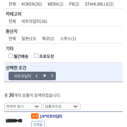
DH신바람
DMT
전체
KOKEN(30)
WERA(2)
PB(2)
STAHLWILLE(2)
- 육각비트소켓
- 유압전선압착기
산업.안전.웰딩.
목공공구.목공
EIGHT
EISHIN
- 임팩육각비트소켓
- 듀잇밴더
계절
기계
카테고리
EKLIND
ELIPSE
- 별비트소켓
- 마이크로드레인
전체
비트아답타(36)
ENGINEER
EXPERT
- XZN비트소켓
- 마이크로릴
산업, 생활용품
조각도.끌
FASTCAP
FISKARS
- 임팩육각비트
- 시스네이크컴팩
원산지
- 펜
- 평도
- 임팩비트
- 시스네이크미니릴
FLAG
FLEX
- 나사고정제
- 아사도
전체
일본(15)
체코(2)
스위스(1)
- 임팩비트홀더
- 시스네이크
FLEXCUT
FORREST
- 배관밀봉제
- 환도
- 유니버셜조인트
- 배관검사용모니터
기타
GIANTLOK
HALDER
- 윤활방청제
- 심환도
- 아답타
- 내시경카메라
- 선글라스, 고글
- 곡환도
HAZET
HIOKI
월간배송
프로모션
- 연결대
- 라인송신기
- 설치형가림막
- 삼각도
HIT
IR
- 임팩연결대
- 탐지용수신기
- 블로워
- 곡아사도
선택한 조건
IRWIN
ISOTOOL
- 볼연결대
- 콤비네이션청소기
- 전선릴
- 곡삼각도
JOKARI
KAKURI
비트아답타
- 볼연결대세트
- 수동스피너
- 연장선
- 조각도
- 라쳇핸들
- 프렉스샤프트
Katimax
KAWASA
- 마카
- 대형평도
- 퀵릴리스라쳇핸들
- 액세서리
KBS
KHEIRON
- 매직
- 조각도세트
- 플렉시블라쳇핸들
- 전동드럼머신
36
총
개의 상품이 검색되었습니다.
KLEIN
KNIPEX
- 작업등
- D형조각도
- 단축라쳇핸들
- 스프링청소기
- 케이블타이
- 카빙나이프
KOKEN
KOMELON
- 라쳇아답터
- 고압파이프세척기
- 스피커
- 나이프
측정공구.절삭
자동차공구.장
KTC
KUKEN
- 수동복스대
- 건/습식 청소기
- 스코프
공구
비
1/4"비트아답타
안전용품
LENOX(사입)
LENOX(수입)
상세
- 스핀드라이버
- 청소기악세서리
- 손도끼
- 안전안경
LIENIELSEN
LOCTITE
- 소켓레일세트
- 체인파이프렌치
가격표
- 목공용끌