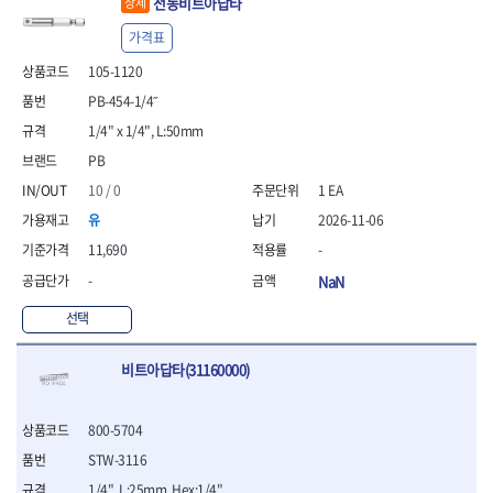
전동비트아답타
상세
- 방폭T렌치
가격표
- 방폭드라이버
- 방폭펀치
105-1120
- 절연포지비트소켓
PB-454-1/4˝
철공공구
1/4" x 1/4", L:50mm
- 볼트커터
PB
- 핸드볼트커터
- 항공가위
10 / 0
1 EA
- 클램프
유
2026-11-06
- 망치
11,690
-
- 빠루망치
- 볼핀망치
-
NaN
- 함마망치
선택
- 도끼
- 망치헤드
비트아답타(31160000)
- 판금망치
- 나일론무반동망치
- 플라스틱망치
800-5704
- 고무망치
STW-3116
- 핀펀치
- 센타펀치
1/4", L:25mm, Hex:1/4"