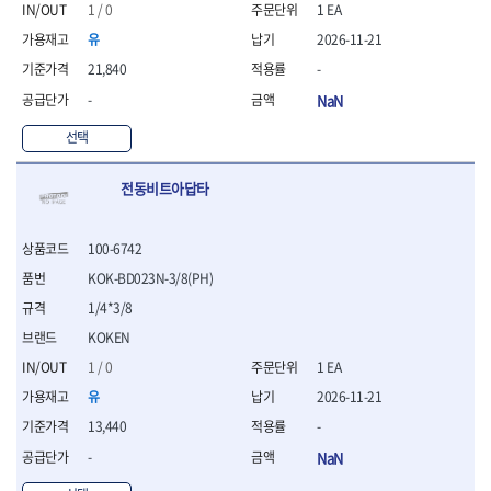
1 / 0
1 EA
- 니퍼 외
유
2026-11-21
- 바이스플라이어
- 옵셋렌치
21,840
-
- 공구함세트
-
NaN
- 콤비네이션렌치
- 양구스패너
선택
- 라쳇콤비네이션렌치
- 라쳇옵셋렌치
전동비트아답타
- 콤비네이션렌치세트
- 플레어너트렌치
- 양구스패너세트
100-6742
- 옵셋렌치세트
KOK-BD023N-3/8(PH)
- 라쳇콤비네이션렌치세
1/4*3/8
트
KOKEN
- 몽키스패너
- 라쳇콤비네이션세트
1 / 0
1 EA
- 라쳇렌치
유
2026-11-21
- 함마렌치
13,440
-
- 멀티플라이어
- 미니라쳇세트
-
NaN
- 기타