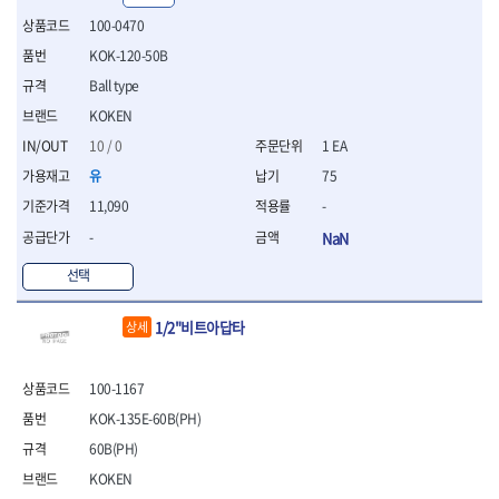
- 십자비트
100-0470
- 임팩별비트소켓
KOK-120-50B
- 임팩XZN비트소켓
Ball type
- 십자비트소켓
- 일자비트소켓
KOKEN
- XZN비트
10 / 0
1 EA
- 임팩XZN비트
유
75
- 라쳇핸들세트
- 사각비트
11,090
-
- 토크드라이버
-
NaN
- 포지비트소켓
- 임팩포지비트소켓
선택
플라이어,몽키,스패너
1/2"비트아답타
상세
- 뻰치
- 편구스패너
- 플라이어
100-1167
- 니퍼
KOK-135E-60B(PH)
- 롱노우즈
- 스냅링플라이어
60B(PH)
- 그룹조인트플라이어
KOKEN
- 케이블커터