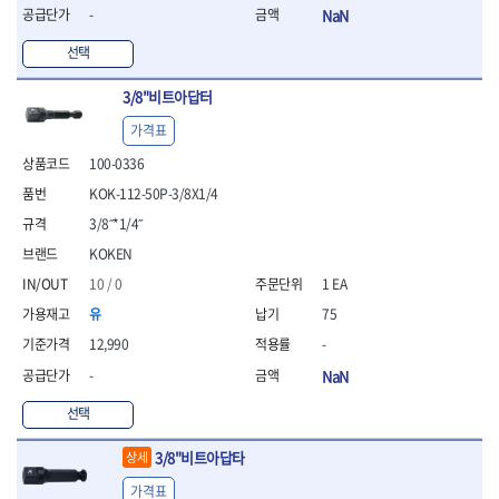
- 조절식렌치
-
NaN
- 볼트세터
- 너트드라이버
선택
- 자화기
- 레이저팁 드라이버
3/8"비트아답터
- 라쳇렌치
가격표
- 임팩엑스트라롱소켓
100-0336
- 파워렌치
- 드릴척아답타
KOK-112-50P-3/8X1/4
- 조인트플러그소켓
3/8˝*1/4˝
- 옵셋렌치
KOKEN
- 파워렌치
- 소켓홀더
10 / 0
1 EA
- 클라이밍비트
유
75
- 토크아답타
12,990
-
- 비트소켓세트
-
NaN
- 포지비트
- 일자비트
선택
- 임팩별비트
- 임팩일자비트
3/8"비트아답타
상세
- 임팩포지비트
가격표
- 임팩십자비트