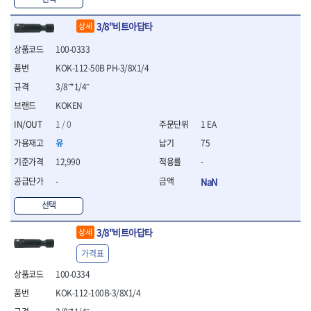
WIHA
WOODCRAFT
- 청소기
- 임팩휠너트소켓
- 테이블쏘
- T별렌치세트
- 오토해머
XCELITE
XPROTOOL-기어렌치
- 원형톱날
- 깃발형별렌치
3/8"비트아답타
상세
ZETA
ZETA(LED)
전동악세서리
- 샌딩디스크
- 너트T렌치
100-0333
- 충전드릴용소켓
ZETA(PVC커터)
ZETA(라디에이터)
- 스크롤쏘날
- 별T렌치
- 전동비트롱소켓
- 숫돌
ZETA(비트셋트)
ZETA(자화기)
KOK-112-50B PH-3/8X1/4
- 소켓비트세트
- 드릴비트
- 다이아몬드숫돌
- 공구세트
ZETA(커터)
ZONE KING
3/8˝*1/4˝
- 비트세트
- 원형톱날/루터비트
- 드라이버세트
가드맨
게링 HSS
KOKEN
- 드릴척
- 루터비트
- 렌치세트
게링 HSS-CO
나노원
- 육각비트
- 루터비트세트
1 / 0
1 EA
- 육각드라이버
나이텍스
대건
- 퀵릴리스비트소켓
- 직쏘날
- 드라이버
유
75
대건케이블
동해
- 전동비트소켓
- 디지털앵글파인더
- 타격드라이버
12,990
-
- 롱자석소켓
디월트
디월트 인버터 발전기
- 띠톱날
- 양용드라이버
- 소켓아답타
-
NaN
- 모종삽
라이트 세이키
맘모스
- 너트드라이버
- 악세서리
- 갈퀴
- 별드라이버
멜텍
미주산업
선택
- 청소기
- 호미
- 일자드라이버
바람돌이
백마
- 컷쏘날
- 스포크
- 십자드라이버
3/8"비트아답타
상세
벡스
북성
- 원형톱날
- 파종기
- 포지드라이버
스팀코리아
아임삭
가격표
- 홈클리너
- 라운드너트드라이버
에어공구
에버그린
에코파워팩
- 제초기
- 양용드라이버핸들
- 에어라쳇렌치
100-0334
에코플로우
엠파이어
- 삽
- 포켓양용드라이버
- 에어임팩렌치
KOK-112-100B-3/8X1/4
- 괭이
우주전열(겨울)
우주전열(여름)
- 드라이버날
- 에어드릴