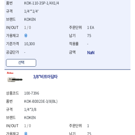
- 절연전공칼
KOK-110-35P-1/4X1/4
- 절연안전모
1/4˝*1/4˝
- 절연매트
KOKEN
- 방폭소켓
1 / 0
1 EA
- 방폭라쳇핸들
- 방폭콤비네이션렌치
유
75
- 방폭함마스패너
10,300
-
- 절연일자드라이버
-
NaN
- 절연별드라이버
- 절연드라이버세트
선택
- 스트리퍼
- 라쳇케이블커터
3/8"비트아답타
- 자동스트리퍼
- 케이블스트리퍼
- 압착기
100-7396
- 핀셋
KOK-BD023E-3/8(BL)
- 절연공구세트
1/4*3/8
- 절연비트홀다
- 절연비트홀다드라이버
KOKEN
- 방폭망치
1 / 0
1
- 절연L렌치
유
75