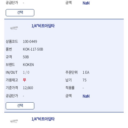
연마용품
-
NaN
- 조줄
선택
- 철공용줄
- 목공용줄
- 조줄세트
1/4"비트아답타
- 판금줄홀더
- 줄
100-0449
공구함.공구집
KOK-117-50B
- 공구함
- 탑체스터
50B
- 플라스틱이동공구함
KOKEN
- 공구통
1 / 0
1 EA
- 기타공구
무
75
- 공구가방
12,660
-
기타 작업공구
- 헤라
-
NaN
- 케이스
선택
- 수리키트
- 고정링/링
- 핀
1/4"비트아답타