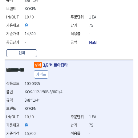
3/8˝*1/4˝
- 통나무쪼개기
- 날교환드라이버세트
- 에어오비탈센더
이젠
이홈
- 전동대패
KOKEN
- 드라이버핸들
- 에어드라이버
일레드
조란
- 가든툴세트
- 비트세트
- 에어다이그라인더
10 / 0
1 EA
츠노다(TTC)
콰이어트존
- 비트홀다드라이버
- 에어멀티샌더
연마기계
타이거(TIGER)
플렉스-절단석
유
75
- 비트홀다드라이버세트
- 에어앵글그라인더
- 습식그라인더
협성
황금손
14,340
-
- 드라이버블레이드
- 에어리베터기
- 건식그라인더
- 비트드라이버
- 타이어압력게이지
- 연마지그
-
NaN
- 별비트
- 에어밸트샌더
- 연마숫돌
선택
- 육각비트
- 에어원형샌더
- 기타 악세사리
- 검전드라이버
- 에어폴리셔
목공기계
3/8"비트아답타
상세
- 육각T렌치
- 에어톱
- 루터, 루터테이블
- 전동비트홀다
- 에어펀치
가격표
- 샌더폴리셔
- 드라이버비트세트
- 에어스프레이건
100-0335
기타목공구
- 옵셋드라이버
- 에어원터치카플러
- 클램프
KOK-112-150B-3/8X1/4
- 스크래퍼드라이버
- 에어건
- 시계드라이버
3/8˝*1/4˝
운반기기
- 정밀드라이버
- 데크트럭
KOKEN
- 기어렌치
- 핸드카트
10 / 0
1 EA
- 육각복스드라이버
- 운반대차
유
75
- 스크류드라이버
- 운반가방
- 툴첵플러스
15,900
-