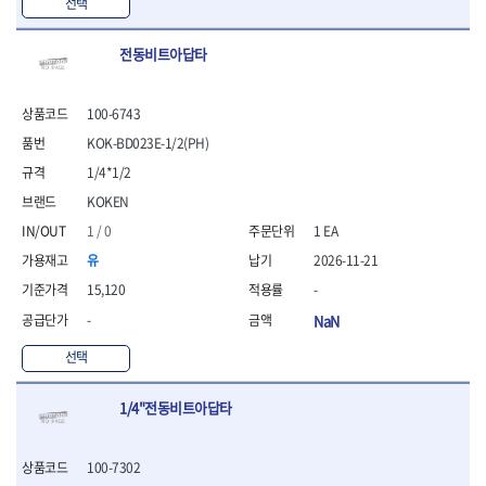
선택
- 라쳇 드라이버
- 라쳇스패너
전동비트아답타
- 스피드렌치
- 모터렌치
- 함마스패너
100-6743
절연.전설.방폭공구
KOK-BD023E-1/2(PH)
- 절연옵셋렌치
1/4*1/2
- 절연연결대
- 절연드라이버
KOKEN
- 절연스패너
1 / 0
1 EA
- 절연T렌치
유
2026-11-21
- 절연소켓
15,120
-
- 절연별소켓
- 절연별비트소켓
-
NaN
- 절연육각비트소켓
선택
- 절연라쳇핸들
- 절연렌치
- 절연토크렌치
1/4"전동비트아답타
- 절연콤비네이션렌치
- 절연링렌치
100-7302
- 절연플라이어