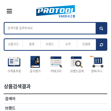
×
Ri
×
Toggle Menu
카테고리 검색
브랜드 검색
To
작업공구.종합
배관.전동.에어.
가나다
ABC
M
공구
운반
전체
ㄱ
ㄴ
ㄷ
ㄹ
ㅁ
ㅂ
ㅅ
ㅇ
ㅈ
소켓,렌치,드라이버
배관공구.장비
ㅊ
ㅋ
ㅌ
ㅍ
ㅎ
- 소켓
- 파이프렌치
- 롱소켓
- 스트랩락파이프핸들
- 세미롱소켓
- 파이프커터
전체
- 엑스트라롱소켓
- 튜빙커터
- 임팩소켓
- 리머
1-DAY
ABC
가격표주문
공구명가
카테고리
브랜드검색
장바구니
- 임팩세미롱소켓
- 밴더
ACE POWER
Armor Tool, LLC
- 임팩롱소켓
- 동파이프확관기
AURIOU
Benchcrafted
- 유니버셜소켓
- 파이프나사산가공기
상품검색결과
BHS(영창망치)
BTK
- 별소켓
- 오스타세트
CHANNELLOCK
CMO
- 롱별소켓
- 파이프가공기
검색어
- 임팩별소켓
- 바이스
CMT
CP
- 임팩롱별소켓
- 파이프스탠드
CROWN
DEWIT
브랜드
- 비트소켓
- 파이프바이스