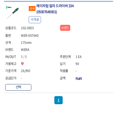
- 통나무쪼개기
- 날교환드라이버세트
- 에어오비탈센더
이젠
이홈
레이저팁 일자 드라이버 334
- 전동대패
- 드라이버핸들
- 에어드라이버
일레드
조란
상세
(05007640001)
- 가든툴세트
- 비트세트
- 에어다이그라인더
츠노다(TTC)
콰이어트존
- 비트홀다드라이버
- 에어멀티샌더
연마기계
가격표
타이거(TIGER)
플렉스-절단석
- 비트홀다드라이버세트
- 에어앵글그라인더
- 습식그라인더
협성
황금손
102-0855
브랜드
- 드라이버블레이드
- 에어리베터기
- 건식그라인더
- 비트드라이버
- 타이어압력게이지
WER-007640
- 연마지그
- 별비트
- 에어밸트샌더
- 연마숫돌
175mm
- 육각비트
- 에어원형샌더
- 기타 악세사리
WERA
- 검전드라이버
- 에어폴리셔
목공기계
5 / 0
1 EA
- 육각T렌치
- 에어톱
- 루터, 루터테이블
- 전동비트홀다
- 에어펀치
무
90
- 샌더폴리셔
- 드라이버비트세트
- 에어스프레이건
26,990
-
기타목공구
- 옵셋드라이버
- 에어원터치카플러
- 클램프
-
NaN
- 스크래퍼드라이버
- 에어건
- 시계드라이버
운반기기
선택
- 정밀드라이버
- 데크트럭
- 기어렌치
- 핸드카트
1
- 육각복스드라이버
- 운반대차
- 스크류드라이버
- 운반가방
- 툴첵플러스