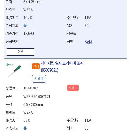
세터
- 콤프레셔
- 토크드라이버핸들
- 오일휠타소켓
6 x 125mm
- 각도절단기
- 작업대
STAHLWILLE
STANZANI
- 비트아답타
- 토크드라이버세트
- 레버바
- 플런지쏘
- 물림쇠
WERA
SWANSON
TEFENPLAST
- 충전드릴용롱소켓
- 토크드라이버
- 호스클램프플라이어
- 블로워
- 측정기
10 / 0
1 EA
- 나비볼트소켓
TENGU
THETA -직판오일등
- 토크드라이버블레이드
- 피스톤링컴프레셔
- 밴드쏘
- 디지털습도측정기
- 스파크플러그소켓
유
90
- 다이얼토크렌치
THETA-공구함
THETA-드라이버
- 드로우핸들
- 원형톱
- 지그그리퍼시스템
- 비트소켓레일세트
- 토크멀티플라이어
- 판금돌리
THETA-랜턴
THETA-망치
- 해머드릴
18,690
-
- 치즐
- 임팩비트소켓
- 토크렌치비트홀다헤드
- 스파크플러그플라이어
- 임팩드라이버
- 치즐세트
THETA-몽키
THETA-소켓비트
-
NaN
- 조인트
- 가방/케이스
- 범핑망치
- 로터리해머
- 파팅툴
THETA-스패너
THETA-운반구
- 세미롱임팩소켓
- 픽업툴
선택
- 라쳇렌치
- 터닝툴세트
절삭공구
THETA-자동몽키
THETA-자석소켓
- 라쳇헤드
- 클립플라이어
- 전동가위
- 할로윙툴
- 홀쏘날
THETA-전동악세서리
THETA-측정
- 임팩아답타
레이저팁 일자 드라이버 334
- 허브캡풀러
- 직쏘
- 캘리퍼
- 바이메탈홀쏘날
상세
- 비트홀다
THETA-커터,가위
THETA-핸드카트
- 산소센서소켓
(05007621)
- 멀티커터
- 잭나이프
- 하이스드릴
- 볼L렌치세트
THETA-헤라
THOMAS FLINN
- 클립리무버
- 광택기
- 스코프세트
- 하이스코발트드릴
가격표
- L렌치세트
- 자석접시
TOP
TOPTUL
- 앵글그라인더
- 조각세트
- 드릴세트
- 볼L렌치
- 작업용등받이
102-0282
브랜드
- 샌딩머신
- 크래프트카버세트
TORMEK
TRACER
- 아바
- L렌치
- 자동차전용공구
- 밴드쏘
- 말렛스위프
- 반대탭
TSUNESABURO
TUOFU
WER-334 (007621)
- 별렌치세트
- 타이어레버
- 콤보세트
- 목공용망치
- 톱날
TWOCHERRYS
UVEX
6.5 x 200mm
- 별렌치
- 스크래퍼
- 충전광택기
- 절단석
대패
VALLORBE
VAUGHAN
- T렌치
- 후크드라이버
WERA
- 로터리해머
- 원형톱날
- 스크래퍼
- T렌치세트
VBW
VESSEL
- 너트그립소켓
- 배터리
5 / 0
1 EA
- 핸드툴세트
- 접렌치
WALTER
WERA
- 충전기
임팩휠너트소켓
- 다이아몬드휠
유
90
- 접별렌치