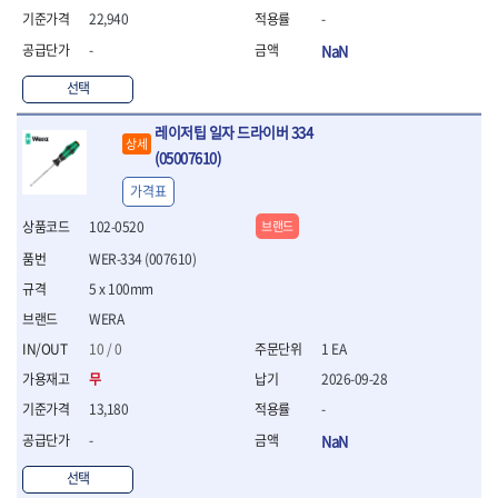
WIHA
WOODCRAFT
- 청소기
- 임팩휠너트소켓
- 테이블쏘
- T별렌치세트
22,940
-
- 오토해머
XCELITE
XPROTOOL-기어렌치
- 원형톱날
- 깃발형별렌치
-
NaN
ZETA
ZETA(LED)
전동악세서리
- 샌딩디스크
- 너트T렌치
- 충전드릴용소켓
ZETA(PVC커터)
ZETA(라디에이터)
- 스크롤쏘날
- 별T렌치
선택
- 전동비트롱소켓
- 숫돌
ZETA(비트셋트)
ZETA(자화기)
- 소켓비트세트
- 드릴비트
- 다이아몬드숫돌
레이저팁 일자 드라이버 334
- 공구세트
ZETA(커터)
ZONE KING
상세
- 비트세트
- 원형톱날/루터비트
(05007610)
- 드라이버세트
가드맨
게링 HSS
- 드릴척
- 루터비트
- 렌치세트
게링 HSS-CO
나노원
가격표
- 육각비트
- 루터비트세트
- 육각드라이버
나이텍스
대건
- 퀵릴리스비트소켓
- 직쏘날
102-0520
브랜드
- 드라이버
대건케이블
동해
- 전동비트소켓
- 디지털앵글파인더
- 타격드라이버
WER-334 (007610)
- 롱자석소켓
디월트
디월트 인버터 발전기
- 띠톱날
- 양용드라이버
5 x 100mm
- 소켓아답타
- 모종삽
라이트 세이키
맘모스
- 너트드라이버
- 악세서리
- 갈퀴
WERA
- 별드라이버
멜텍
미주산업
- 청소기
- 호미
- 일자드라이버
바람돌이
백마
10 / 0
1 EA
- 컷쏘날
- 스포크
- 십자드라이버
벡스
북성
무
2026-09-28
- 원형톱날
- 파종기
- 포지드라이버
스팀코리아
아임삭
- 홈클리너
13,180
-
- 라운드너트드라이버
에어공구
에버그린
에코파워팩
- 제초기
- 양용드라이버핸들
- 에어라쳇렌치
-
NaN
에코플로우
엠파이어
- 삽
- 포켓양용드라이버
- 에어임팩렌치
선택
- 괭이
우주전열(겨울)
우주전열(여름)
- 드라이버날
- 에어드릴