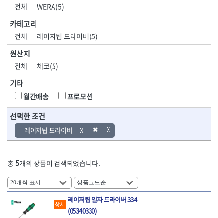
DH신바람
DMT
전체
WERA(5)
- 육각비트소켓
- 유압전선압착기
산업.안전.웰딩.
목공공구.목공
EIGHT
EISHIN
- 임팩육각비트소켓
- 듀잇밴더
계절
기계
카테고리
EKLIND
ELIPSE
- 별비트소켓
- 마이크로드레인
전체
레이저팁 드라이버(5)
ENGINEER
EXPERT
- XZN비트소켓
- 마이크로릴
산업, 생활용품
조각도.끌
FASTCAP
FISKARS
- 임팩육각비트
- 시스네이크컴팩
원산지
- 펜
- 평도
- 임팩비트
- 시스네이크미니릴
FLAG
FLEX
- 나사고정제
- 아사도
전체
체코(5)
- 임팩비트홀더
- 시스네이크
FLEXCUT
FORREST
- 배관밀봉제
- 환도
- 유니버셜조인트
- 배관검사용모니터
기타
GIANTLOK
HALDER
- 윤활방청제
- 심환도
- 아답타
- 내시경카메라
- 선글라스, 고글
- 곡환도
HAZET
HIOKI
월간배송
프로모션
- 연결대
- 라인송신기
- 설치형가림막
- 삼각도
HIT
IR
- 임팩연결대
- 탐지용수신기
- 블로워
- 곡아사도
선택한 조건
IRWIN
ISOTOOL
- 볼연결대
- 콤비네이션청소기
- 전선릴
- 곡삼각도
JOKARI
KAKURI
레이저팁 드라이버
- 볼연결대세트
- 수동스피너
- 연장선
- 조각도
- 라쳇핸들
- 프렉스샤프트
Katimax
KAWASA
- 마카
- 대형평도
- 퀵릴리스라쳇핸들
- 액세서리
KBS
KHEIRON
- 매직
- 조각도세트
- 플렉시블라쳇핸들
- 전동드럼머신
5
총
개의 상품이 검색되었습니다.
KLEIN
KNIPEX
- 작업등
- D형조각도
- 단축라쳇핸들
- 스프링청소기
- 케이블타이
- 카빙나이프
KOKEN
KOMELON
- 라쳇아답터
- 고압파이프세척기
- 스피커
- 나이프
측정공구.절삭
자동차공구.장
KTC
KUKEN
- 수동복스대
- 건/습식 청소기
- 스코프
공구
비
레이저팁 일자 드라이버 334
안전용품
LENOX(사입)
LENOX(수입)
- 스핀드라이버
- 청소기악세서리
상세
- 손도끼
- 안전안경
(05340330)
LIENIELSEN
LOCTITE
- 소켓레일세트
- 체인파이프렌치
- 목공용끌