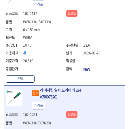
- 안전고글
측정도구
자동차용장비
- 롱소켓레일세트
- 동파이프커터
LOGOSOL(AGMA)
LONCIN
가격표
- 목공용끌세트
- 방진마스크
- 자
- 타이어탈착기
- 육각비트소켓레일세트
- 플라스틱파이프커터
MACHAN
MAFELL
- 나무상자케이스
- 방독마스크
102-0112
브랜드
- 줄자
- 타이어휠발란스
- 소켓세트
- 디버러
MARTOR
MAYHEW
- 버니셔
- 보호복
- 컴퍼스
- 판금작기세트
- 스터드풀러
- 동파이프확관기세트
WER-334 (340330)
- 끌
MCC
MEGA
- 장갑
- 분도기
- 리프트
- 너트트위스터
- 전동오스타세트
- 가우지
6 x 150mm
MORSE
NANIWA
- 낙하방지코드
- 수평기
- 판금계측자
- 볼트트위스터
- 배관내시경
- 조각칼
- 무릎 보호대
NICHOLSON
Norton
WERA
- 테파게이지
- 핸드훅크
- 탭홀더
- 배관청소기
- 끌세트
- 레이저메타
- 엔진홀드
OLSON
OSEIN
- 다이홀더
- 하수구청소기
10 / 0
1 EA
전기.계절상품
- 대패
- 기타 측정도구
- 코끼리잭
- T형소켓렌치
- 오거
PB
PFEIL
- 열풍기
유
2026-09-28
- 톱
- 검전테스터
- 가래지잭
- 옵셋라쳇렌치
- 커터
- 히터
PICA
PICARD
- 대패날
20,510
-
- 라쳇렌치세트
- 스프링헤드
- 충전식분무기
토크렌치
자동차용공구
PROXXON
RICHMOND
- 미니터닝세트
-
NaN
- 임팩드라이버
- PVC커터
- 선풍기
- 토크렌치바디
- 플레어너트소켓
- 포스너비트
RIDGID
ROBERTSORBY
- 임팩드라이버세트
- 기타 악세사리
- 용접기
- 토크렌치
- 인젝터스페셜소켓
- 악세사리
선택
ROTARY LIFT
ROTHENBERGER
- 비트라쳇핸들
- 콤프레샤
- LED충전식작업등
- 디지탈토크렌치
- 드레인플러그소켓
- 클로스샌딩롤
RUBI
RUKO
- 비트
- LED램프
- 토크렌치라쳇헤드
- 벨트텐션풀리렌치
전동.충전공구
- 스프레이건
레이저팁 일자 드라이버 334
RYOBI
S.Djarv Hantverk AB
- 파워비트
상세
- 예초기
- 토크렌치스패너헤드
- 리무버
- 드릴
- 작업용톱
(05007620)
- 양용드라이버비트
SCANGRIP
Scanprobe
- 라디에이터
- 토크렌치링헤드
- 드래그링크소켓
- 드라이버
- 송곳
- 파워비트세트
가격표
- 심지난로
- 토크아답타
SENCI
SHINANO
- 록너트버스터
- 임팩렌치
- 각끌
- 너트세터
- 온수 히터
- 크로우풋
- 토션바
SHOPVAC
SICE
- 샌더
- 측정자
102-0281
브랜드
- 마그네틱너트세터
- 열선
- 토크테스터기
- 임팩뒤바퀴휠너트소켓
- 앵글그라인더
- 클립
SKIL
SMOOS
WER-334 (007620)
- 슬라이딩마그네틱너트
- 정온선
- 비디오스코프
- 반사경
- 컷쏘
- 컴파스
SOURCE
SPARTAN