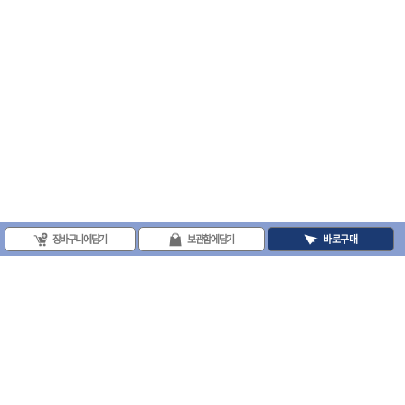
- 조절식렌치
- 볼트세터
- 너트드라이버
- 자화기
- 레이저팁 드라이버
- 라쳇렌치
- 임팩엑스트라롱소켓
- 파워렌치
- 드릴척아답타
- 조인트플러그소켓
- 옵셋렌치
- 파워렌치
- 소켓홀더
장바구니에 담기
보관함에 담기
바로구매
- 클라이밍비트
- 토크아답타
- 비트소켓세트
- 포지비트
- 일자비트
- 임팩별비트
- 임팩일자비트
(주)프로툴 / 송치영
- 임팩포지비트
사업자등록번호 : 202-81-42885 통신판매업신고번호 : 제 2008-서울금천-0251호
- 임팩십자비트