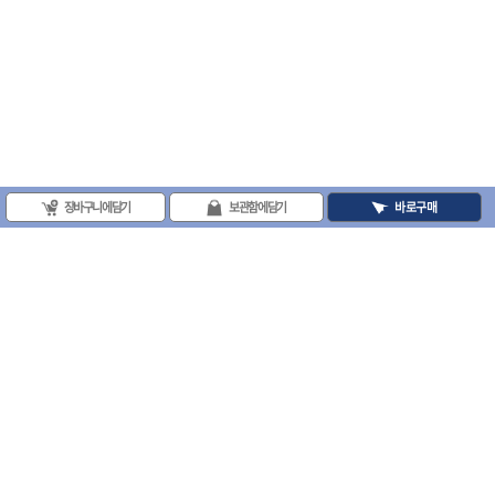
장바구니에 담기
보관함에 담기
바로구매
(주)프로툴 / 송치영
사업자등록번호 : 202-81-42885 통신판매업신고번호 : 제 2008-서울금천-0251호
(주)프로툴 서울특별시 시흥대로 481 (독산동) 프로툴빌딩
2021 VARO - ALL RIGHTS RESERVED. ( 사전 동의 없이 VARO 사이트의 일체 정
보, 컨텐츠 및 UI등을 무단 사용할 수 없습니다. )