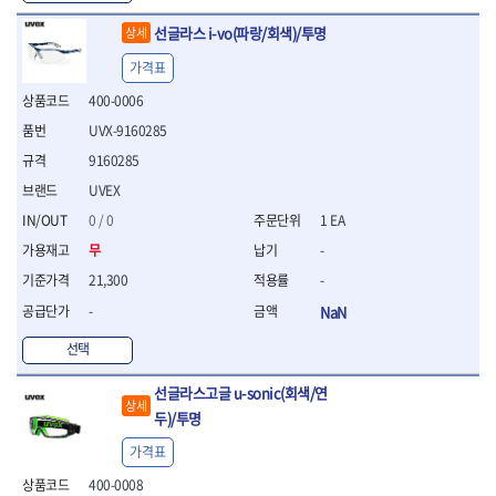
- 절연전공칼
선글라스 i-vo(파랑/회색)/투명
- 절연안전모
상세
- 절연매트
가격표
- 방폭소켓
400-0006
- 방폭라쳇핸들
- 방폭콤비네이션렌치
UVX-9160285
- 방폭함마스패너
9160285
- 절연일자드라이버
UVEX
- 절연별드라이버
- 절연드라이버세트
0 / 0
1 EA
- 스트리퍼
무
-
- 라쳇케이블커터
21,300
-
- 자동스트리퍼
- 케이블스트리퍼
-
NaN
- 압착기
선택
- 핀셋
- 절연공구세트
선글라스고글 u-sonic(회색/연
- 절연비트홀다
상세
두)/투명
- 절연비트홀다드라이버
- 방폭망치
가격표
- 절연L렌치
400-0008