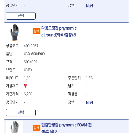
-
NaN
선택
다용도장갑 phynomic
상세
allround(회색/검정)-9
400-0037
UVX-6004909
6004909
UVEX
1 / 0
1 EA
무
-
6,200
-
-
NaN
선택
민감한장갑 phynomic FOAM(흰
상세
색/회색)-8