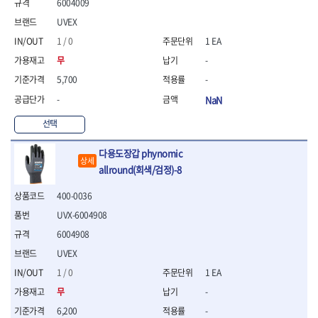
연마용품
6004009
- 조줄
UVEX
- 철공용줄
1 / 0
1 EA
- 목공용줄
- 조줄세트
무
-
- 판금줄홀더
5,700
-
- 줄
-
NaN
공구함.공구집
선택
- 공구함
- 탑체스터
다용도장갑 phynomic
- 플라스틱이동공구함
상세
allround(회색/검정)-8
- 공구통
- 기타공구
400-0036
- 공구가방
UVX-6004908
기타 작업공구
- 헤라
6004908
- 케이스
UVEX
- 수리키트
1 / 0
1 EA
- 고정링/링
무
-
- 핀
6,200
-