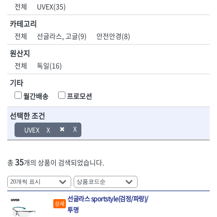
DH신바람
DMT
전체
UVEX(35)
- 육각비트소켓
- 유압전선압착기
산업.안전.웰딩.
목공공구.목공
EIGHT
EISHIN
- 임팩육각비트소켓
- 듀잇밴더
계절
기계
카테고리
EKLIND
ELIPSE
- 별비트소켓
- 마이크로드레인
전체
선글라스, 고글(9)
안전안경(8)
ENGINEER
EXPERT
- XZN비트소켓
- 마이크로릴
산업, 생활용품
조각도.끌
FASTCAP
FISKARS
- 임팩육각비트
- 시스네이크컴팩
원산지
- 펜
- 평도
- 임팩비트
- 시스네이크미니릴
FLAG
FLEX
- 나사고정제
- 아사도
전체
독일(16)
- 임팩비트홀더
- 시스네이크
FLEXCUT
FORREST
- 배관밀봉제
- 환도
- 유니버셜조인트
- 배관검사용모니터
기타
GIANTLOK
HALDER
- 윤활방청제
- 심환도
- 아답타
- 내시경카메라
- 선글라스, 고글
- 곡환도
HAZET
HIOKI
월간배송
프로모션
- 연결대
- 라인송신기
- 설치형가림막
- 삼각도
HIT
IR
- 임팩연결대
- 탐지용수신기
- 블로워
- 곡아사도
선택한 조건
IRWIN
ISOTOOL
- 볼연결대
- 콤비네이션청소기
- 전선릴
- 곡삼각도
JOKARI
KAKURI
UVEX
- 볼연결대세트
- 수동스피너
- 연장선
- 조각도
- 라쳇핸들
- 프렉스샤프트
Katimax
KAWASA
- 마카
- 대형평도
- 퀵릴리스라쳇핸들
- 액세서리
KBS
KHEIRON
- 매직
- 조각도세트
- 플렉시블라쳇핸들
- 전동드럼머신
35
총
개의 상품이 검색되었습니다.
KLEIN
KNIPEX
- 작업등
- D형조각도
- 단축라쳇핸들
- 스프링청소기
- 케이블타이
- 카빙나이프
KOKEN
KOMELON
- 라쳇아답터
- 고압파이프세척기
- 스피커
- 나이프
측정공구.절삭
자동차공구.장
KTC
KUKEN
- 수동복스대
- 건/습식 청소기
- 스코프
공구
비
선글라스 sportstyle(검정/파랑)/
안전용품
LENOX(사입)
LENOX(수입)
- 스핀드라이버
- 청소기악세서리
상세
- 손도끼
- 안전안경
투명
LIENIELSEN
LOCTITE
- 소켓레일세트
- 체인파이프렌치
- 목공용끌