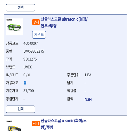
WIHA
WOODCRAFT
- 청소기
- 임팩휠너트소켓
- 테이블쏘
- T별렌치세트
- 오토해머
선택
XCELITE
XPROTOOL-기어렌치
- 원형톱날
- 깃발형별렌치
ZETA
ZETA(LED)
전동악세서리
- 샌딩디스크
- 너트T렌치
선글라스고글 ultrasonic(검정/
- 충전드릴용소켓
ZETA(PVC커터)
ZETA(라디에이터)
- 스크롤쏘날
상세
- 별T렌치
연두)/투명
- 전동비트롱소켓
- 숫돌
ZETA(비트셋트)
ZETA(자화기)
- 소켓비트세트
- 드릴비트
- 다이아몬드숫돌
가격표
- 공구세트
ZETA(커터)
ZONE KING
- 비트세트
- 원형톱날/루터비트
- 드라이버세트
가드맨
게링 HSS
400-0007
- 드릴척
- 루터비트
- 렌치세트
게링 HSS-CO
나노원
UVX-9302275
- 육각비트
- 루터비트세트
- 육각드라이버
나이텍스
대건
- 퀵릴리스비트소켓
- 직쏘날
9302275
- 드라이버
대건케이블
동해
- 전동비트소켓
- 디지털앵글파인더
- 타격드라이버
UVEX
- 롱자석소켓
디월트
디월트 인버터 발전기
- 띠톱날
- 양용드라이버
0 / 0
1 EA
- 소켓아답타
- 모종삽
라이트 세이키
맘모스
- 너트드라이버
- 악세서리
유
-
- 갈퀴
- 별드라이버
멜텍
미주산업
- 청소기
- 호미
- 일자드라이버
37,700
-
바람돌이
백마
- 컷쏘날
- 스포크
- 십자드라이버
벡스
북성
-
NaN
- 원형톱날
- 파종기
- 포지드라이버
스팀코리아
아임삭
- 홈클리너
선택
- 라운드너트드라이버
에어공구
에버그린
에코파워팩
- 제초기
- 양용드라이버핸들
- 에어라쳇렌치
에코플로우
엠파이어
- 삽
선글라스고글 u-sonic(회색/노
- 포켓양용드라이버
- 에어임팩렌치
상세
- 괭이
우주전열(겨울)
우주전열(여름)
랑)/투명
- 드라이버날
- 에어드릴