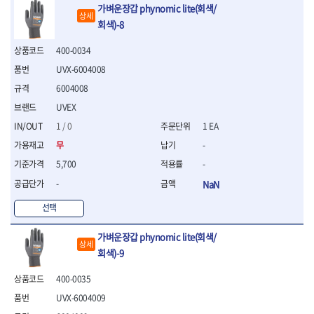
가벼운장갑 phynomic lite(회색/
- 평치즐
상세
회색)-8
- 핀펀치세트
- 펀치
400-0034
- 펀치세트
- 톱대
UVX-6004008
- 용접용품
6004008
- 빠루
UVEX
- 철공끌
1 / 0
1 EA
원예.사무용품
무
-
- 커터칼
- 전지가위
5,700
-
- 정글칼
-
NaN
- 전정톱
- 접톱
선택
- 목공톱
가벼운장갑 phynomic lite(회색/
- 고지톱
상세
- 다목적가위
회색)-9
- 안전커터칼
400-0035
- 휠메저
- 마킹
UVX-6004009