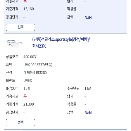
무
-
- 방폭T렌치
13,160
-
- 방폭드라이버
- 방폭펀치
-
NaN
- 절연포지비트소켓
선택
철공공구
- 볼트커터
(단종)선글라스 sportstyle(검정/파랑)/
- 핸드볼트커터
회색23%
- 항공가위
- 클램프
400-0031
- 망치
UVX-9193277(단종)
- 빠루망치
대체품.9193280
- 볼핀망치
- 함마망치
UVEX
- 도끼
1 / 0
1 EA
- 망치헤드
무
-
- 판금망치
21,300
-
- 나일론무반동망치
- 플라스틱망치
-
NaN
- 고무망치
선택
- 핀펀치
- 센타펀치