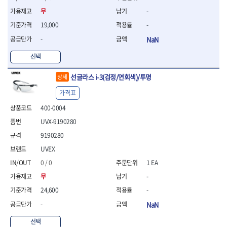
- 라쳇 드라이버
무
-
- 라쳇스패너
19,000
-
- 스피드렌치
- 모터렌치
-
NaN
- 함마스패너
선택
절연.전설.방폭공구
- 절연옵셋렌치
선글라스 i-3(검정/연회색)/투명
상세
- 절연연결대
가격표
- 절연드라이버
- 절연스패너
400-0004
- 절연T렌치
UVX-9190280
- 절연소켓
- 절연별소켓
9190280
- 절연별비트소켓
UVEX
- 절연육각비트소켓
0 / 0
1 EA
- 절연라쳇핸들
무
-
- 절연렌치
- 절연토크렌치
24,600
-
- 절연콤비네이션렌치
-
NaN
- 절연링렌치
- 절연플라이어
선택