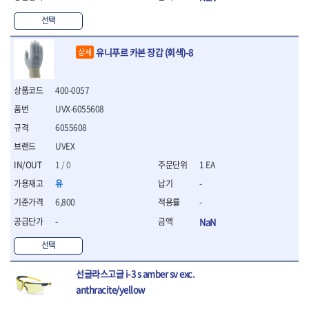
- 십자비트
선택
- 임팩별비트소켓
- 임팩XZN비트소켓
유니푸르 카본 장갑 (회색)-8
상세
- 십자비트소켓
- 일자비트소켓
- XZN비트
400-0057
- 임팩XZN비트
UVX-6055608
- 라쳇핸들세트
- 사각비트
6055608
- 토크드라이버
UVEX
- 포지비트소켓
1 / 0
1 EA
- 임팩포지비트소켓
유
-
플라이어,몽키,스패너
6,800
-
- 뻰치
- 편구스패너
-
NaN
- 플라이어
선택
- 니퍼
- 롱노우즈
선글라스고글 i-3 s amber sv exc.
- 스냅링플라이어
anthracite/yellow
- 그룹조인트플라이어
- 케이블커터