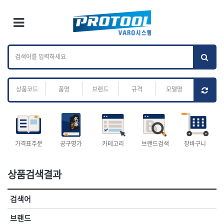
×
Ri
×
Toggle Menu
카테고리 검색
브랜드 검색
To
작업공구.종합
배관.전동.에어.
가나다
ABC
M
공구
운반
전체
ㄱ
ㄴ
ㄷ
ㄹ
ㅁ
ㅂ
ㅅ
ㅇ
ㅈ
소켓,렌치,드라이버
배관공구.장비
ㅊ
ㅋ
ㅌ
ㅍ
ㅎ
- 소켓
- 파이프렌치
- 롱소켓
- 스트랩락파이프핸들
- 세미롱소켓
- 파이프커터
전체
- 엑스트라롱소켓
- 튜빙커터
- 임팩소켓
- 리머
1-DAY
ABC
가격표주문
공구명가
카테고리
브랜드검색
장바구니
- 임팩세미롱소켓
- 밴더
ACE POWER
Armor Tool, LLC
- 임팩롱소켓
- 동파이프확관기
AURIOU
Benchcrafted
- 유니버셜소켓
- 파이프나사산가공기
상품검색결과
BHS(영창망치)
BTK
- 별소켓
- 오스타세트
CHANNELLOCK
CMO
- 롱별소켓
- 파이프가공기
검색어
- 임팩별소켓
- 바이스
CMT
CP
- 임팩롱별소켓
- 파이프스탠드
CROWN
DEWIT
브랜드
- 비트소켓
- 파이프바이스