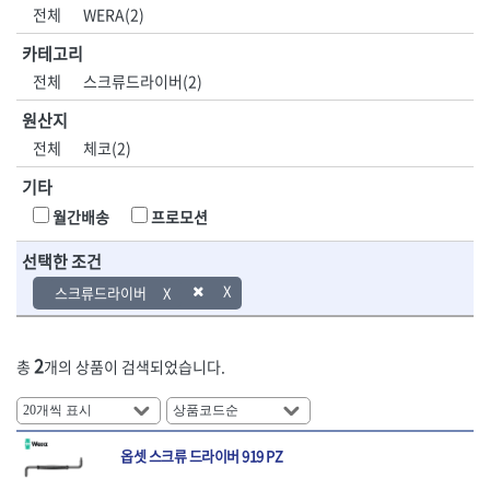
DH신바람
DMT
전체
WERA(2)
- 육각비트소켓
- 유압전선압착기
산업.안전.웰딩.
목공공구.목공
EIGHT
EISHIN
- 임팩육각비트소켓
- 듀잇밴더
계절
기계
카테고리
EKLIND
ELIPSE
- 별비트소켓
- 마이크로드레인
전체
스크류드라이버(2)
ENGINEER
EXPERT
- XZN비트소켓
- 마이크로릴
산업, 생활용품
조각도.끌
FASTCAP
FISKARS
- 임팩육각비트
- 시스네이크컴팩
원산지
- 펜
- 평도
- 임팩비트
- 시스네이크미니릴
FLAG
FLEX
- 나사고정제
- 아사도
전체
체코(2)
- 임팩비트홀더
- 시스네이크
FLEXCUT
FORREST
- 배관밀봉제
- 환도
- 유니버셜조인트
- 배관검사용모니터
기타
GIANTLOK
HALDER
- 윤활방청제
- 심환도
- 아답타
- 내시경카메라
- 선글라스, 고글
- 곡환도
HAZET
HIOKI
월간배송
프로모션
- 연결대
- 라인송신기
- 설치형가림막
- 삼각도
HIT
IR
- 임팩연결대
- 탐지용수신기
- 블로워
- 곡아사도
선택한 조건
IRWIN
ISOTOOL
- 볼연결대
- 콤비네이션청소기
- 전선릴
- 곡삼각도
JOKARI
KAKURI
스크류드라이버
- 볼연결대세트
- 수동스피너
- 연장선
- 조각도
- 라쳇핸들
- 프렉스샤프트
Katimax
KAWASA
- 마카
- 대형평도
- 퀵릴리스라쳇핸들
- 액세서리
KBS
KHEIRON
- 매직
- 조각도세트
- 플렉시블라쳇핸들
- 전동드럼머신
2
총
개의 상품이 검색되었습니다.
KLEIN
KNIPEX
- 작업등
- D형조각도
- 단축라쳇핸들
- 스프링청소기
- 케이블타이
- 카빙나이프
KOKEN
KOMELON
- 라쳇아답터
- 고압파이프세척기
- 스피커
- 나이프
측정공구.절삭
자동차공구.장
KTC
KUKEN
- 수동복스대
- 건/습식 청소기
- 스코프
공구
비
안전용품
LENOX(사입)
LENOX(수입)
- 스핀드라이버
- 청소기악세서리
옵셋 스크류 드라이버 919 PZ
- 손도끼
- 안전안경
LIENIELSEN
LOCTITE
- 소켓레일세트
- 체인파이프렌치
- 목공용끌