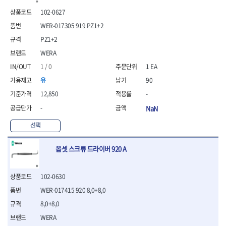
- 안전고글
측정도구
자동차용장비
- 롱소켓레일세트
- 동파이프커터
LOGOSOL(AGMA)
LONCIN
- 목공용끌세트
102-0627
- 방진마스크
- 자
- 타이어탈착기
- 육각비트소켓레일세트
- 플라스틱파이프커터
MACHAN
MAFELL
- 나무상자케이스
- 방독마스크
- 줄자
- 타이어휠발란스
- 소켓세트
- 디버러
WER-017305 919 PZ1+2
MARTOR
MAYHEW
- 버니셔
- 보호복
- 컴퍼스
- 판금작기세트
- 스터드풀러
- 동파이프확관기세트
PZ1+2
- 끌
MCC
MEGA
- 장갑
- 분도기
- 리프트
- 너트트위스터
- 전동오스타세트
- 가우지
WERA
MORSE
NANIWA
- 낙하방지코드
- 수평기
- 판금계측자
- 볼트트위스터
- 배관내시경
- 조각칼
- 무릎 보호대
NICHOLSON
Norton
- 테파게이지
- 핸드훅크
1 / 0
1 EA
- 탭홀더
- 배관청소기
- 끌세트
- 레이저메타
- 엔진홀드
OLSON
OSEIN
- 다이홀더
- 하수구청소기
전기.계절상품
유
90
- 대패
- 기타 측정도구
- 코끼리잭
- T형소켓렌치
- 오거
PB
PFEIL
- 열풍기
- 톱
12,850
-
- 검전테스터
- 가래지잭
- 옵셋라쳇렌치
- 커터
- 히터
PICA
PICARD
- 대패날
-
NaN
- 라쳇렌치세트
- 스프링헤드
- 충전식분무기
토크렌치
자동차용공구
PROXXON
RICHMOND
- 미니터닝세트
- 임팩드라이버
- PVC커터
- 선풍기
- 토크렌치바디
- 플레어너트소켓
선택
- 포스너비트
RIDGID
ROBERTSORBY
- 임팩드라이버세트
- 기타 악세사리
- 용접기
- 토크렌치
- 인젝터스페셜소켓
- 악세사리
ROTARY LIFT
ROTHENBERGER
- 비트라쳇핸들
- 콤프레샤
- LED충전식작업등
- 디지탈토크렌치
- 드레인플러그소켓
- 클로스샌딩롤
옵셋 스크류 드라이버 920 A
RUBI
RUKO
- 비트
- LED램프
- 토크렌치라쳇헤드
- 벨트텐션풀리렌치
전동.충전공구
- 스프레이건
RYOBI
S.Djarv Hantverk AB
- 파워비트
- 예초기
- 토크렌치스패너헤드
- 리무버
- 드릴
- 작업용톱
- 양용드라이버비트
SCANGRIP
Scanprobe
- 라디에이터
- 토크렌치링헤드
- 드래그링크소켓
102-0630
- 드라이버
- 송곳
- 파워비트세트
- 심지난로
- 토크아답타
SENCI
SHINANO
- 록너트버스터
- 임팩렌치
- 각끌
WER-017415 920 8,0+8,0
- 너트세터
- 온수 히터
- 크로우풋
- 토션바
SHOPVAC
SICE
- 샌더
- 측정자
8,0+8,0
- 마그네틱너트세터
- 열선
- 토크테스터기
- 임팩뒤바퀴휠너트소켓
- 앵글그라인더
- 클립
SKIL
SMOOS
- 슬라이딩마그네틱너트
- 정온선
WERA
- 비디오스코프
- 반사경
- 컷쏘
- 컴파스
SOURCE
SPARTAN