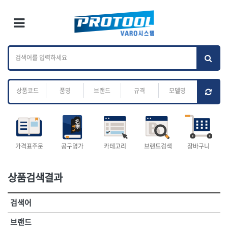
×
Ri
×
Toggle Menu
카테고리 검색
브랜드 검색
To
작업공구.종합
배관.전동.에어.
가나다
ABC
M
공구
운반
전체
ㄱ
ㄴ
ㄷ
ㄹ
ㅁ
ㅂ
ㅅ
ㅇ
ㅈ
소켓,렌치,드라이버
배관공구.장비
ㅊ
ㅋ
ㅌ
ㅍ
ㅎ
- 소켓
- 파이프렌치
- 롱소켓
- 스트랩락파이프핸들
- 세미롱소켓
- 파이프커터
전체
- 엑스트라롱소켓
- 튜빙커터
- 임팩소켓
- 리머
1-DAY
ABC
가격표주문
공구명가
카테고리
브랜드검색
장바구니
- 임팩세미롱소켓
- 밴더
ACE POWER
Armor Tool, LLC
- 임팩롱소켓
- 동파이프확관기
AURIOU
Benchcrafted
- 유니버셜소켓
- 파이프나사산가공기
상품검색결과
BHS(영창망치)
BTK
- 별소켓
- 오스타세트
CHANNELLOCK
CMO
- 롱별소켓
- 파이프가공기
검색어
- 임팩별소켓
- 바이스
CMT
CP
- 임팩롱별소켓
- 파이프스탠드
CROWN
DEWIT
브랜드
- 비트소켓
- 파이프바이스