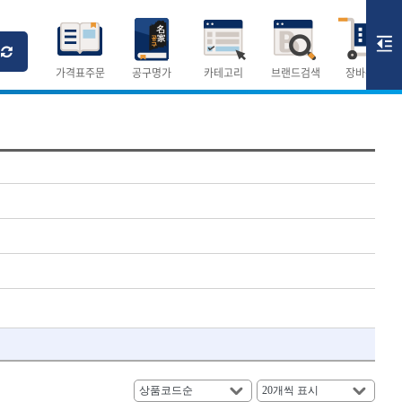
Ri
T
M
가격표주문
공구명가
카테고리
브랜드검색
장바구니
×
×
측정공구.절삭공구
숫자
측정도구
- 자
- 줄자
- 컴퍼스
AURIOU
- 분도기
CMO
- 수평기
DH신바람
- 테파게이지
- 레이저메타
ELIPSE
- 기타 측정도구
FLAG
- 검전테스터
HALDER