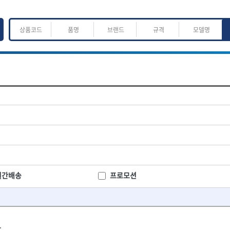
ㅈ
ㅊ
ㅋ
ㅌ
ㅍ
ㅎ
어.운반
산업.안전.웰딩.계절
목공공구.목공기계
K
L
M
N
O
P
Q
R
S
T
U
V
W
X
Y
Z
산업, 생활용품
조각도.끌
- 펜
- 평도
프핸들
- 나사고정제
- 아사도
- 배관밀봉제
- 환도
ACE POWER
Armor Tool, LLC
- 윤활방청제
- 심환도
BTK
CHANNELLOCK
월간배송
프로모션
- 선글라스, 고글
- 곡환도
CROWN
DEWIT
- 설치형가림막
- 삼각도
기
- 블로워
EISHIN
- 곡아사도
EKLIND
가공기
- 전선릴
- 곡삼각도
FASTCAP
FISKARS
- 연장선
- 조각도
.
FORREST
GIANTLOK