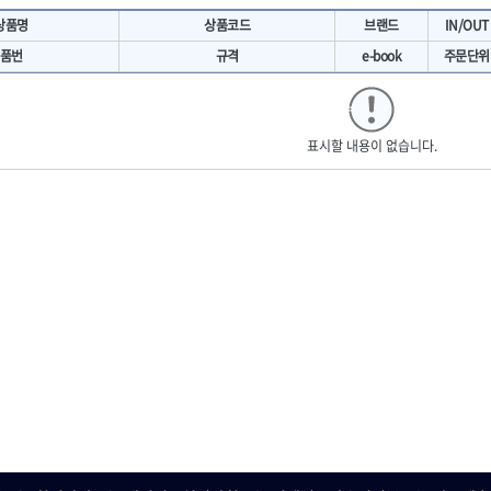
- 마카
- 대형평도
HIT
IR
상품명
상품코드
브랜드
IN/OUT
- 매직
- 조각도세트
KAKURI
Katimax
- 작업등
- D형조각도
품번
규격
e-book
주문단위
- 케이블타이
- 카빙나이프
KLEIN
KNIPEX
기
- 스피커
- 나이프
KUKEN
LENOX(사입)
- 스코프
안전용품
LOGOSOL(AGMA)
LONCIN
인
- 손도끼
표시할 내용이 없습니다.
- 안전안경
MAYHEW
MCC
- 목공용끌
- 안전고글
팩
- 목공용끌세트
NICHOLSON
Norton
- 방진마스크
니릴
- 나무상자케이스
- 방독마스크
PFEIL
PICA
- 버니셔
- 보호복
RIDGID
ROBERTSORBY
니터
- 끌
- 장갑
RUKO
RYOBI
- 가우지
- 낙하방지코드
- 조각칼
SENCI
SHINANO
- 무릎 보호대
- 끌세트
SMOOS
SOURCE
전기.계절상품
소기
- 대패
SWANSON
TEFENPLAST
- 열풍기
- 톱
- 히터
THETA-드라이버
THETA-랜턴
- 대패날
- 충전식분무기
- 미니터닝세트
트
THETA-스패너
THETA-운반구
- 선풍기
- 포스너비트
세서리
THETA-측정
THETA-커터,가위
- 용접기
- 악세사리
N
TOP
TOPTUL
- LED충전식작업등
척기
- 클로스샌딩롤