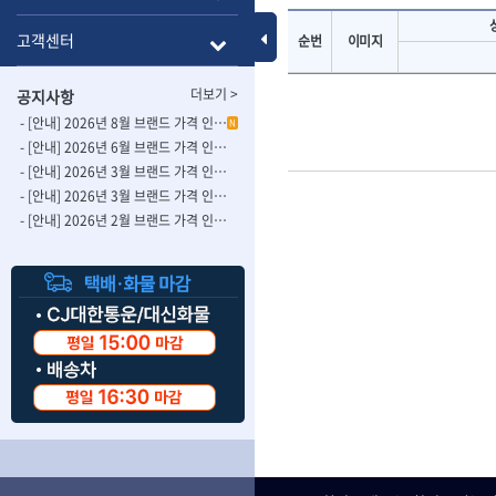
- 롱별소켓
- 파이프가공기
HAZET
HIOKI
- 임팩별소켓
- 바이스
Toggle Menu
고객센터
순번
이미지
ISOTOOL
JOKARI
- 임팩롱별소켓
- 파이프스탠드
- 비트소켓
- 파이프바이스
KBS
KHEIRON
더보기 >
공지사항
- 육각비트소켓
- 유압전선압착
KOMELON
KTC
- 임팩육각비트소켓
- 듀잇밴더
- [안내] 2026년 8월 브랜드 가격 인상 사전 안내의 건
N
LIENIELSEN
LOCTITE
- 별비트소켓
- 마이크로드레
- [안내] 2026년 6월 브랜드 가격 인상 사전 안내의 건
MAFELL
MARTOR
- XZN비트소켓
- 마이크로릴
- [안내] 2026년 3월 브랜드 가격 인상 사전 안내의 건-2
- 임팩육각비트
- 시스네이크컴
MORSE
NANIWA
- [안내] 2026년 3월 브랜드 가격 인상 사전 안내의 건
- 임팩비트
- 시스네이크미
- [안내] 2026년 2월 브랜드 가격 인상 사전 안내의 건
OSEIN
PB
- 임팩비트홀더
- 시스네이크
PROXXON
RICHMOND
- 유니버셜조인트
- 배관검사용모
ROTHENBERGER
RUBI
- 아답타
- 내시경카메라
- 연결대
- 라인송신기
SCANGRIP
Scanprobe
- 임팩연결대
- 탐지용수신기
자동차공구.장비
SICE
SKIL
- 볼연결대
- 콤비네이션청
STAHLWILLE
STANZANI
- 볼연결대세트
- 수동스피너
자동차용장비
THETA -직판오일등
THETA-공구함
- 라쳇핸들
- 프렉스샤프트
- 타이어탈착기
- 퀵릴리스라쳇핸들
- 액세서리
THETA-몽키
THETA-소켓비
- 타이어휠발란스
- 플렉시블라쳇핸들
- 전동드럼머신
THETA-자석소켓
THETA-전동악
- 판금작기세트
- 단축라쳇핸들
- 스프링청소기
- 리프트
THETA-헤라
THOMAS FLIN
- 라쳇아답터
- 고압파이프세