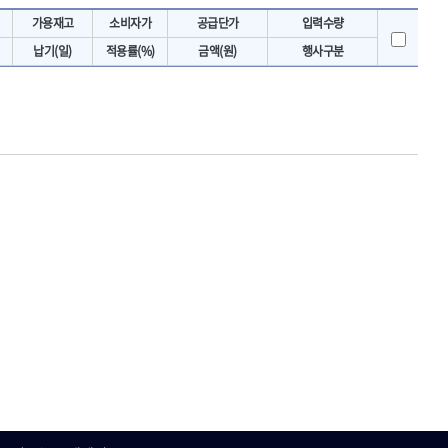
토크렌치
IRWIN
가용재고
소비자가
공급단가
입력수량
- 토크렌치바디
KAWASA
납기(일)
적용률(%)
금액(원)
행사구분
- 토크렌치
KOKEN
- 디지탈토크렌치
- 토크렌치라쳇헤드
LENOX(수입)
- 토크렌치스패너헤드
MACHAN
- 토크렌치링헤드
MEGA
- 토크아답타
OLSON
- 크로우풋
- 토크테스터기
PICARD
- 비디오스코프
ROTARY LIFT
- 토크드라이버핸들
S.Djarv Hantverk AB
- 토크드라이버세트
SHOPVAC
- 토크드라이버
- 토크드라이버블레이드
SPARTAN
- 다이얼토크렌치
TENGU
- 토크멀티플라이어
THETA-망치
- 토크렌치비트홀다헤드
THETA-자동몽키
- 가방/케이스
THETA-핸드카트
절삭공구
TORMEK
- 홀쏘날