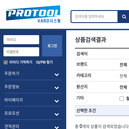
상품검색결과
카테고리 검색
브랜드 검색
로그인
검색어
전체
ㄱ
ㄴ
ㄷ
ㄹ
ㅁ
ㅂ
ㅅ
ㅇ
작업공구.종합공구
배관.전동.에
아이디 기억하기
ID/PW 찾기
브랜드
전체
A
B
C
D
E
F
G
H
I
J
소켓,렌치,드라이버
배관공구.장비
주문하기
카테고리
전체
- 소켓
- 파이프렌치
전체
- 롱소켓
- 스트랩락파이
주문정보
원산지
전체
- 세미롱소켓
- 파이프커터
1-DAY
ABC
- 엑스트라롱소켓
- 튜빙커터
Benchcrafted
기타
BHS(영창망치)
마이페이지
- 임팩소켓
- 리머
CMT
CP
- 임팩세미롱소켓
- 밴더
선택한 조건
DMT
- 임팩롱소켓
- 동파이프확관
EIGHT
프로모션
- 유니버셜소켓
- 파이프나사산
ENGINEER
EXPERT
- 별소켓
- 오스타세트
0
견적관리
총
개의 상품이 검색되었습니다
FLEX
FLEXCUT