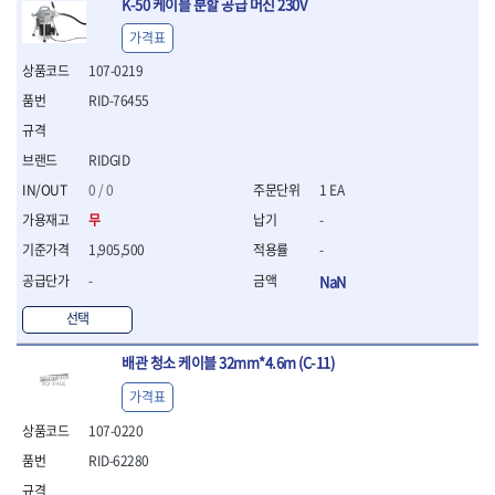
K-50 케이블 분할 공급 머신 230V
- 절연전공칼
- 절연안전모
가격표
- 절연매트
107-0219
- 방폭소켓
RID-76455
- 방폭라쳇핸들
- 방폭콤비네이션렌치
- 방폭함마스패너
RIDGID
- 절연일자드라이버
0 / 0
1 EA
- 절연별드라이버
- 절연드라이버세트
무
-
- 스트리퍼
1,905,500
-
- 라쳇케이블커터
-
NaN
- 자동스트리퍼
- 케이블스트리퍼
선택
- 압착기
- 핀셋
배관 청소 케이블 32mm*4.6m (C-11)
- 절연공구세트
가격표
- 절연비트홀다
- 절연비트홀다드라이버
107-0220
- 방폭망치
RID-62280
- 절연L렌치