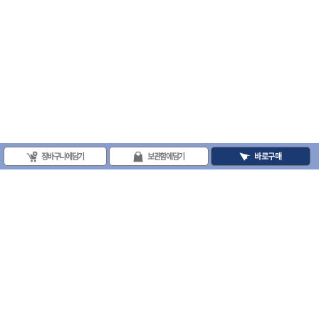
장바구니에 담기
보관함에 담기
바로구매
(주)프로툴 / 송치영
사업자등록번호 : 202-81-42885 통신판매업신고번호 : 제 2008-서울금천-0251호
(주)프로툴 서울특별시 시흥대로 481 (독산동) 프로툴빌딩
2021 VARO - ALL RIGHTS RESERVED. ( 사전 동의 없이 VARO 사이트의 일체 정