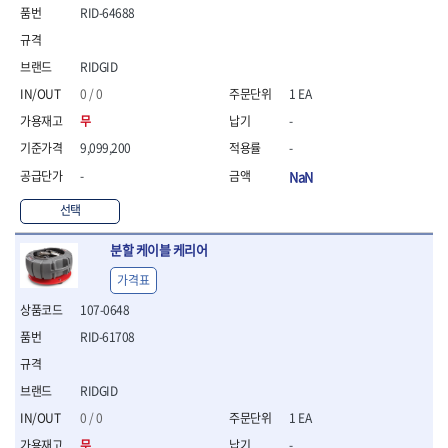
연마용품
RID-64688
- 조줄
- 철공용줄
- 목공용줄
RIDGID
- 조줄세트
0 / 0
1 EA
- 판금줄홀더
무
-
- 줄
9,099,200
-
공구함.공구집
-
NaN
- 공구함
- 탑체스터
선택
- 플라스틱이동공구함
- 공구통
분할 케이블 케리어
- 기타공구
가격표
- 공구가방
기타 작업공구
107-0648
- 헤라
RID-61708
- 케이스
- 수리키트
RIDGID
- 고정링/링
- 핀
0 / 0
1 EA
무
-