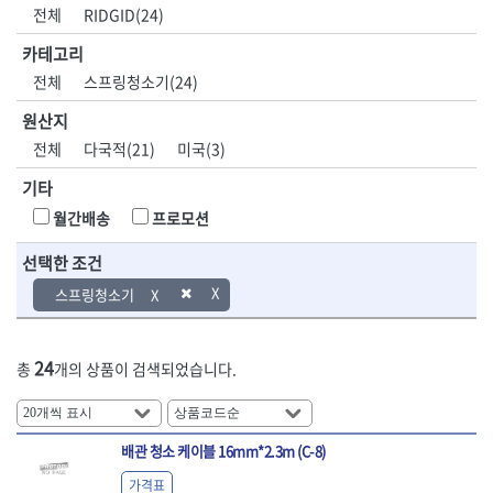
DH신바람
DMT
전체
RIDGID(24)
- 육각비트소켓
- 유압전선압착기
산업.안전.웰딩.
목공공구.목공
EIGHT
EISHIN
- 임팩육각비트소켓
- 듀잇밴더
계절
기계
카테고리
EKLIND
ELIPSE
- 별비트소켓
- 마이크로드레인
전체
스프링청소기(24)
ENGINEER
EXPERT
- XZN비트소켓
- 마이크로릴
산업, 생활용품
조각도.끌
FASTCAP
FISKARS
- 임팩육각비트
- 시스네이크컴팩
원산지
- 펜
- 평도
- 임팩비트
- 시스네이크미니릴
FLAG
FLEX
- 나사고정제
- 아사도
전체
다국적(21)
미국(3)
- 임팩비트홀더
- 시스네이크
FLEXCUT
FORREST
- 배관밀봉제
- 환도
- 유니버셜조인트
- 배관검사용모니터
기타
GIANTLOK
HALDER
- 윤활방청제
- 심환도
- 아답타
- 내시경카메라
- 선글라스, 고글
- 곡환도
HAZET
HIOKI
월간배송
프로모션
- 연결대
- 라인송신기
- 설치형가림막
- 삼각도
HIT
IR
- 임팩연결대
- 탐지용수신기
- 블로워
- 곡아사도
선택한 조건
IRWIN
ISOTOOL
- 볼연결대
- 콤비네이션청소기
- 전선릴
- 곡삼각도
JOKARI
KAKURI
스프링청소기
- 볼연결대세트
- 수동스피너
- 연장선
- 조각도
- 라쳇핸들
- 프렉스샤프트
Katimax
KAWASA
- 마카
- 대형평도
- 퀵릴리스라쳇핸들
- 액세서리
KBS
KHEIRON
- 매직
- 조각도세트
- 플렉시블라쳇핸들
- 전동드럼머신
24
총
개의 상품이 검색되었습니다.
KLEIN
KNIPEX
- 작업등
- D형조각도
- 단축라쳇핸들
- 스프링청소기
- 케이블타이
- 카빙나이프
KOKEN
KOMELON
- 라쳇아답터
- 고압파이프세척기
- 스피커
- 나이프
측정공구.절삭
자동차공구.장
KTC
KUKEN
- 수동복스대
- 건/습식 청소기
- 스코프
공구
비
안전용품
LENOX(사입)
LENOX(수입)
배관 청소 케이블 16mm*2.3m (C-8)
- 스핀드라이버
- 청소기악세서리
- 손도끼
- 안전안경
LIENIELSEN
LOCTITE
- 소켓레일세트
- 체인파이프렌치
가격표
- 목공용끌