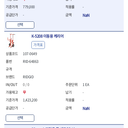
779,000
-
-
NaN
선택
K-5208 이동용 케리어
가격표
107-0649
RID-64863
RIDGID
0 / 0
1 EA
무
-
1,423,200
-
-
NaN
선택