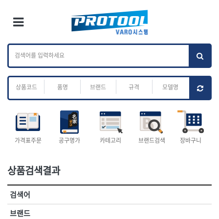
×
Ri
×
Toggle Menu
카테고리 검색
브랜드 검색
To
작업공구.종합
배관.전동.에어.
가나다
ABC
M
공구
운반
전체
ㄱ
ㄴ
ㄷ
ㄹ
ㅁ
ㅂ
ㅅ
ㅇ
ㅈ
소켓,렌치,드라이버
배관공구.장비
ㅊ
ㅋ
ㅌ
ㅍ
ㅎ
- 소켓
- 파이프렌치
- 롱소켓
- 스트랩락파이프핸들
- 세미롱소켓
- 파이프커터
전체
- 엑스트라롱소켓
- 튜빙커터
- 임팩소켓
- 리머
1-DAY
ABC
가격표주문
공구명가
카테고리
브랜드검색
장바구니
- 임팩세미롱소켓
- 밴더
ACE POWER
Armor Tool, LLC
- 임팩롱소켓
- 동파이프확관기
AURIOU
Benchcrafted
- 유니버셜소켓
- 파이프나사산가공기
상품검색결과
BHS(영창망치)
BTK
- 별소켓
- 오스타세트
CHANNELLOCK
CMO
- 롱별소켓
- 파이프가공기
검색어
- 임팩별소켓
- 바이스
CMT
CP
- 임팩롱별소켓
- 파이프스탠드
CROWN
DEWIT
브랜드
- 비트소켓
- 파이프바이스