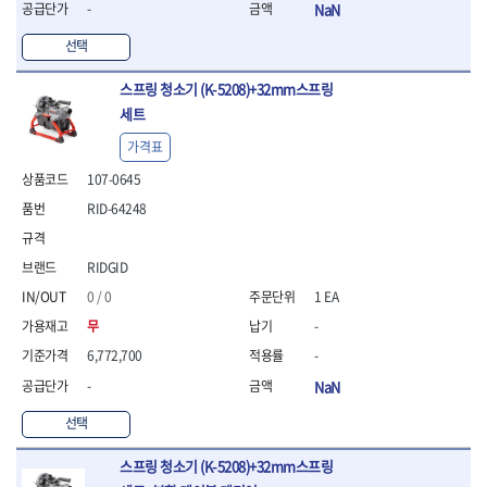
-
NaN
- 방폭T렌치
- 방폭드라이버
선택
- 방폭펀치
- 절연포지비트소켓
스프링 청소기 (K-5208)+32mm스프링
세트
철공공구
- 볼트커터
가격표
- 핸드볼트커터
107-0645
- 항공가위
- 클램프
RID-64248
- 망치
- 빠루망치
RIDGID
- 볼핀망치
0 / 0
1 EA
- 함마망치
- 도끼
무
-
- 망치헤드
6,772,700
-
- 판금망치
-
NaN
- 나일론무반동망치
- 플라스틱망치
선택
- 고무망치
- 핀펀치
스프링 청소기 (K-5208)+32mm스프링
- 센타펀치