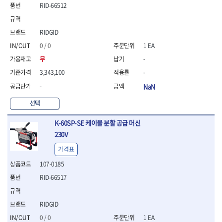
- 통나무쪼개기
- 날교환드라이버세트
- 에어오비탈센더
이젠
이홈
RID-66512
- 전동대패
- 드라이버핸들
- 에어드라이버
일레드
조란
- 가든툴세트
- 비트세트
- 에어다이그라인더
츠노다(TTC)
콰이어트존
RIDGID
- 비트홀다드라이버
- 에어멀티샌더
연마기계
타이거(TIGER)
플렉스-절단석
0 / 0
1 EA
- 비트홀다드라이버세트
- 에어앵글그라인더
- 습식그라인더
협성
황금손
- 드라이버블레이드
- 에어리베터기
- 건식그라인더
무
-
- 비트드라이버
- 타이어압력게이지
- 연마지그
3,343,100
-
- 별비트
- 에어밸트샌더
- 연마숫돌
-
NaN
- 육각비트
- 에어원형샌더
- 기타 악세사리
- 검전드라이버
- 에어폴리셔
목공기계
선택
- 육각T렌치
- 에어톱
- 루터, 루터테이블
- 전동비트홀다
- 에어펀치
K-60SP-SE 케이블 분할 공급 머신
- 샌더폴리셔
- 드라이버비트세트
- 에어스프레이건
230V
기타목공구
- 옵셋드라이버
- 에어원터치카플러
- 클램프
가격표
- 스크래퍼드라이버
- 에어건
- 시계드라이버
운반기기
107-0185
- 정밀드라이버
- 데크트럭
RID-66517
- 기어렌치
- 핸드카트
- 육각복스드라이버
- 운반대차
- 스크류드라이버
RIDGID
- 운반가방
- 툴첵플러스
0 / 0
1 EA