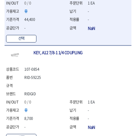
세터
- 콤프레셔
- 토크드라이버핸들
- 오일휠타소켓
- 각도절단기
0 / 0
1 EA
- 작업대
STAHLWILLE
STANZANI
- 비트아답타
- 토크드라이버세트
- 레버바
- 플런지쏘
- 물림쇠
유
-
SWANSON
TEFENPLAST
- 충전드릴용롱소켓
- 토크드라이버
- 호스클램프플라이어
- 블로워
- 측정기
44,400
-
- 나비볼트소켓
TENGU
THETA -직판오일등
- 토크드라이버블레이드
- 피스톤링컴프레셔
- 밴드쏘
- 디지털습도측정기
- 스파크플러그소켓
- 다이얼토크렌치
THETA-공구함
THETA-드라이버
- 드로우핸들
-
NaN
- 원형톱
- 지그그리퍼시스템
- 비트소켓레일세트
- 토크멀티플라이어
- 판금돌리
THETA-랜턴
THETA-망치
- 해머드릴
- 치즐
선택
- 임팩비트소켓
- 토크렌치비트홀다헤드
- 스파크플러그플라이어
- 임팩드라이버
- 치즐세트
THETA-몽키
THETA-소켓비트
- 조인트
- 가방/케이스
- 범핑망치
- 로터리해머
- 파팅툴
THETA-스패너
THETA-운반구
- 세미롱임팩소켓
KEY, A12 7/8-1 1/4 COUPLING
- 픽업툴
- 라쳇렌치
- 터닝툴세트
절삭공구
THETA-자동몽키
THETA-자석소켓
- 라쳇헤드
- 클립플라이어
- 전동가위
- 할로윙툴
- 홀쏘날
THETA-전동악세서리
THETA-측정
- 임팩아답타
- 허브캡풀러
- 직쏘
- 캘리퍼
- 바이메탈홀쏘날
107-0854
- 비트홀다
THETA-커터,가위
THETA-핸드카트
- 산소센서소켓
- 멀티커터
- 잭나이프
- 하이스드릴
- 볼L렌치세트
RID-59225
THETA-헤라
THOMAS FLINN
- 클립리무버
- 광택기
- 스코프세트
- 하이스코발트드릴
- L렌치세트
- 자석접시
TOP
TOPTUL
- 앵글그라인더
- 조각세트
- 드릴세트
- 볼L렌치
- 작업용등받이
- 샌딩머신
- 크래프트카버세트
TORMEK
TRACER
- 아바
RIDGID
- L렌치
- 자동차전용공구
- 밴드쏘
- 말렛스위프
- 반대탭
TSUNESABURO
TUOFU
0 / 0
1 EA
- 별렌치세트
- 타이어레버
- 콤보세트
- 목공용망치
- 톱날
TWOCHERRYS
UVEX
- 별렌치
- 스크래퍼
유
-
- 충전광택기
- 절단석
대패
VALLORBE
VAUGHAN
- T렌치
- 후크드라이버
- 로터리해머
8,700
-
- 원형톱날
- 스크래퍼
- T렌치세트
VBW
VESSEL
- 너트그립소켓
- 배터리
- 핸드툴세트
-
NaN
- 접렌치
WALTER
WERA
- 충전기
임팩휠너트소켓
- 다이아몬드휠
- 접별렌치