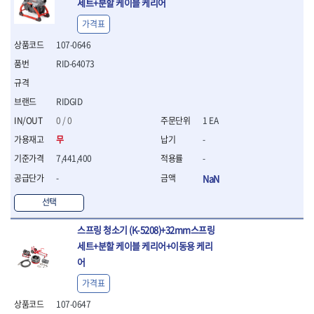
세트+분할 케이블 케리어
- 평치즐
가격표
- 핀펀치세트
- 펀치
107-0646
- 펀치세트
RID-64073
- 톱대
- 용접용품
- 빠루
RIDGID
- 철공끌
0 / 0
1 EA
원예.사무용품
무
-
- 커터칼
7,441,400
-
- 전지가위
- 정글칼
-
NaN
- 전정톱
선택
- 접톱
- 목공톱
스프링 청소기 (K-5208)+32mm스프링
- 고지톱
세트+분할 케이블 케리어+이동용 케리
- 다목적가위
어
- 안전커터칼
- 휠메저
가격표
- 마킹
107-0647