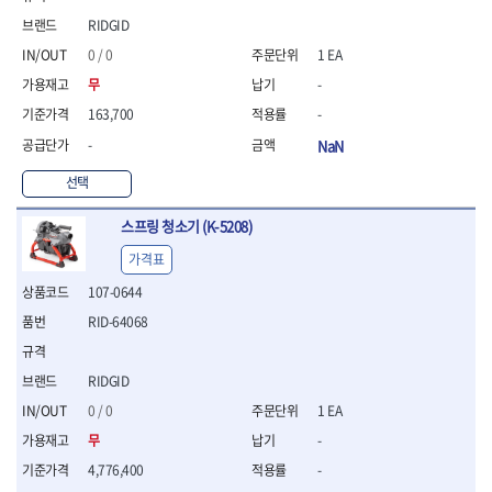
- 절연펜치
- 절연니퍼
RIDGID
- 절연가위
0 / 0
1 EA
- 절연비트
무
-
- 절연드라이버교체날
163,700
-
- 절연공구세트
- 절연라쳇렌치
-
NaN
- 절연라쳇렌치세트
선택
- 절연볼트커터
- 절연아답타
스프링 청소기 (K-5208)
- 절연펀치
- 기타
가격표
- 방폭연결대
107-0644
- 방폭옵셋렌치
RID-64068
- 방폭니퍼
- 방폭펜치
- 방폭플라이어
RIDGID
- 방폭가위
0 / 0
1 EA
- 방폭렌치
- 방폭스패너
무
-
- 방폭비트소켓
4,776,400
-
- 방폭아답타