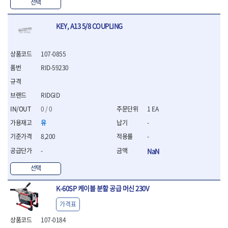
WIHA
WOODCRAFT
- 청소기
선택
- 임팩휠너트소켓
- 테이블쏘
- T별렌치세트
- 오토해머
XCELITE
XPROTOOL-기어렌치
- 원형톱날
- 깃발형별렌치
ZETA
ZETA(LED)
전동악세서리
KEY, A13 5/8 COUPLING
- 샌딩디스크
- 너트T렌치
- 충전드릴용소켓
ZETA(PVC커터)
ZETA(라디에이터)
- 스크롤쏘날
- 별T렌치
- 전동비트롱소켓
- 숫돌
ZETA(비트셋트)
ZETA(자화기)
- 소켓비트세트
107-0855
- 드릴비트
- 다이아몬드숫돌
- 공구세트
ZETA(커터)
ZONE KING
RID-59230
- 비트세트
- 원형톱날/루터비트
- 드라이버세트
가드맨
게링 HSS
- 드릴척
- 루터비트
- 렌치세트
게링 HSS-CO
나노원
- 육각비트
- 루터비트세트
- 육각드라이버
RIDGID
나이텍스
대건
- 퀵릴리스비트소켓
- 직쏘날
- 드라이버
0 / 0
1 EA
대건케이블
동해
- 전동비트소켓
- 디지털앵글파인더
- 타격드라이버
- 롱자석소켓
유
-
디월트
디월트 인버터 발전기
- 띠톱날
- 양용드라이버
- 소켓아답타
- 모종삽
라이트 세이키
맘모스
- 너트드라이버
8,200
-
- 악세서리
- 갈퀴
- 별드라이버
멜텍
미주산업
-
NaN
- 청소기
- 호미
- 일자드라이버
바람돌이
백마
- 컷쏘날
- 스포크
선택
- 십자드라이버
벡스
북성
- 원형톱날
- 파종기
- 포지드라이버
스팀코리아
아임삭
- 홈클리너
K-60SP 케이블 분할 공급 머신 230V
- 라운드너트드라이버
에어공구
에버그린
에코파워팩
- 제초기
- 양용드라이버핸들
- 에어라쳇렌치
가격표
에코플로우
엠파이어
- 삽
- 포켓양용드라이버
- 에어임팩렌치
- 괭이
107-0184
우주전열(겨울)
우주전열(여름)
- 드라이버날
- 에어드릴