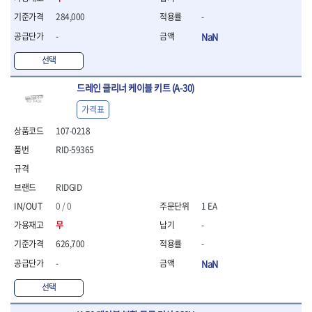
- 라쳇 드라이버
284,000
-
- 라쳇스패너
- 스피드렌치
-
NaN
- 모터렌치
선택
- 함마스패너
절연.전설.방폭공구
드레인 클리너 케이블 키트 (A-30)
- 절연옵셋렌치
가격표
- 절연연결대
- 절연드라이버
107-0218
- 절연스패너
RID-59365
- 절연T렌치
- 절연소켓
- 절연별소켓
RIDGID
- 절연별비트소켓
0 / 0
1 EA
- 절연육각비트소켓
무
-
- 절연라쳇핸들
626,700
-
- 절연렌치
- 절연토크렌치
-
NaN
- 절연콤비네이션렌치
선택
- 절연링렌치
- 절연플라이어