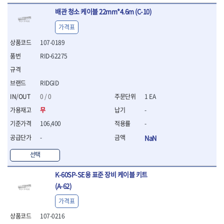
- 십자비트
배관 청소 케이블 22mm*4.6m (C-10)
- 임팩별비트소켓
가격표
- 임팩XZN비트소켓
- 십자비트소켓
107-0189
- 일자비트소켓
RID-62275
- XZN비트
- 임팩XZN비트
- 라쳇핸들세트
RIDGID
- 사각비트
0 / 0
1 EA
- 토크드라이버
무
-
- 포지비트소켓
- 임팩포지비트소켓
106,400
-
플라이어,몽키,스패너
-
NaN
- 뻰치
선택
- 편구스패너
- 플라이어
K-60SP-SE용 표준 장비 케이블 키트
- 니퍼
(A-62)
- 롱노우즈
- 스냅링플라이어
가격표
- 그룹조인트플라이어
107-0216
- 케이블커터