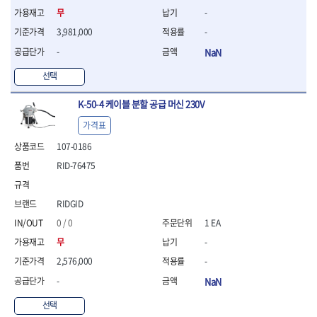
- 조절식렌치
무
-
- 볼트세터
- 너트드라이버
3,981,000
-
- 자화기
-
NaN
- 레이저팁 드라이버
- 라쳇렌치
선택
- 임팩엑스트라롱소켓
K-50-4 케이블 분할 공급 머신 230V
- 파워렌치
- 드릴척아답타
가격표
- 조인트플러그소켓
107-0186
- 옵셋렌치
- 파워렌치
RID-76475
- 소켓홀더
- 클라이밍비트
RIDGID
- 토크아답타
0 / 0
1 EA
- 비트소켓세트
- 포지비트
무
-
- 일자비트
2,576,000
-
- 임팩별비트
-
NaN
- 임팩일자비트
- 임팩포지비트
선택
- 임팩십자비트