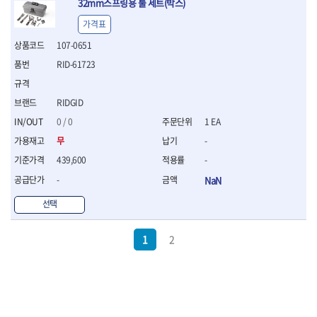
32mm스프링용 툴 세트(박스)
가격표
107-0651
RID-61723
RIDGID
0 / 0
1 EA
무
-
439,600
-
-
NaN
선택
1
2