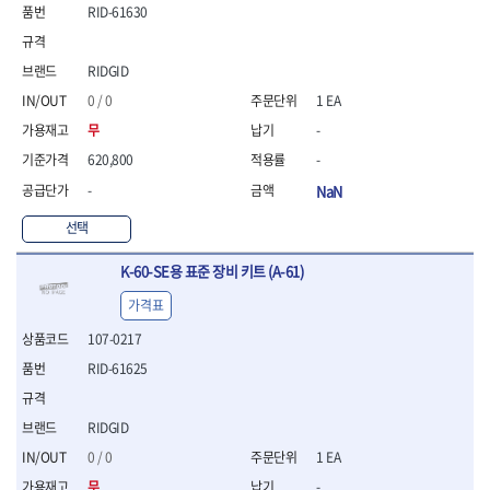
RID-61630
- 니퍼 외
- 바이스플라이어
- 옵셋렌치
RIDGID
- 공구함세트
0 / 0
1 EA
- 콤비네이션렌치
무
-
- 양구스패너
- 라쳇콤비네이션렌치
620,800
-
- 라쳇옵셋렌치
-
NaN
- 콤비네이션렌치세트
- 플레어너트렌치
선택
- 양구스패너세트
- 옵셋렌치세트
K-60-SE용 표준 장비 키트 (A-61)
- 라쳇콤비네이션렌치세
가격표
트
- 몽키스패너
107-0217
- 라쳇콤비네이션세트
RID-61625
- 라쳇렌치
- 함마렌치
RIDGID
- 멀티플라이어
- 미니라쳇세트
0 / 0
1 EA
- 기타
무
-