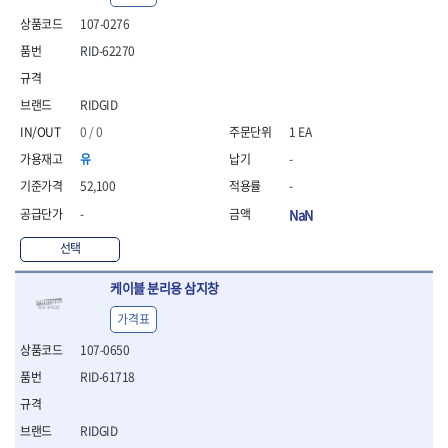
- 안전고글
측정도구
자동차용장비
- 롱소켓레일세트
- 동파이프커터
LOGOSOL(AGMA)
LONCIN
- 목공용끌세트
107-0276
- 방진마스크
- 자
- 타이어탈착기
- 육각비트소켓레일세트
- 플라스틱파이프커터
MACHAN
MAFELL
- 나무상자케이스
- 방독마스크
- 줄자
- 타이어휠발란스
- 소켓세트
- 디버러
RID-62270
MARTOR
MAYHEW
- 버니셔
- 보호복
- 컴퍼스
- 판금작기세트
- 스터드풀러
- 동파이프확관기세트
- 끌
MCC
MEGA
- 장갑
- 분도기
- 리프트
- 너트트위스터
- 전동오스타세트
- 가우지
RIDGID
MORSE
NANIWA
- 낙하방지코드
- 수평기
- 판금계측자
- 볼트트위스터
- 배관내시경
- 조각칼
- 무릎 보호대
NICHOLSON
Norton
- 테파게이지
- 핸드훅크
0 / 0
1 EA
- 탭홀더
- 배관청소기
- 끌세트
- 레이저메타
- 엔진홀드
OLSON
OSEIN
- 다이홀더
- 하수구청소기
전기.계절상품
유
-
- 대패
- 기타 측정도구
- 코끼리잭
- T형소켓렌치
- 오거
PB
PFEIL
- 열풍기
- 톱
52,100
-
- 검전테스터
- 가래지잭
- 옵셋라쳇렌치
- 커터
- 히터
PICA
PICARD
- 대패날
-
NaN
- 라쳇렌치세트
- 스프링헤드
- 충전식분무기
토크렌치
자동차용공구
PROXXON
RICHMOND
- 미니터닝세트
- 임팩드라이버
- PVC커터
- 선풍기
- 토크렌치바디
- 플레어너트소켓
선택
- 포스너비트
RIDGID
ROBERTSORBY
- 임팩드라이버세트
- 기타 악세사리
- 용접기
- 토크렌치
- 인젝터스페셜소켓
- 악세사리
ROTARY LIFT
ROTHENBERGER
- 비트라쳇핸들
- 콤프레샤
- LED충전식작업등
- 디지탈토크렌치
- 드레인플러그소켓
케이블 분리용 삼지창
- 클로스샌딩롤
RUBI
RUKO
- 비트
- LED램프
- 토크렌치라쳇헤드
- 벨트텐션풀리렌치
전동.충전공구
- 스프레이건
가격표
RYOBI
S.Djarv Hantverk AB
- 파워비트
- 예초기
- 토크렌치스패너헤드
- 리무버
- 드릴
- 작업용톱
- 양용드라이버비트
SCANGRIP
Scanprobe
- 라디에이터
- 토크렌치링헤드
- 드래그링크소켓
107-0650
- 드라이버
- 송곳
- 파워비트세트
- 심지난로
- 토크아답타
SENCI
SHINANO
- 록너트버스터
- 임팩렌치
- 각끌
RID-61718
- 너트세터
- 온수 히터
- 크로우풋
- 토션바
SHOPVAC
SICE
- 샌더
- 측정자
- 마그네틱너트세터
- 열선
- 토크테스터기
- 임팩뒤바퀴휠너트소켓
- 앵글그라인더
- 클립
SKIL
SMOOS
- 슬라이딩마그네틱너트
- 정온선
RIDGID
- 비디오스코프
- 반사경
- 컷쏘
- 컴파스
SOURCE
SPARTAN