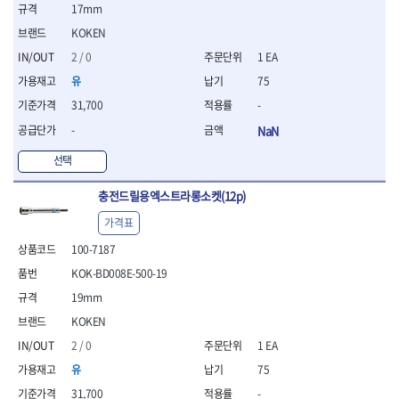
17mm
- 평치즐
- 핀펀치세트
KOKEN
- 펀치
2 / 0
1 EA
- 펀치세트
유
75
- 톱대
31,700
-
- 용접용품
- 빠루
-
NaN
- 철공끌
선택
원예.사무용품
- 커터칼
충전드릴용엑스트라롱소켓(12p)
- 전지가위
가격표
- 정글칼
- 전정톱
100-7187
- 접톱
KOK-BD008E-500-19
- 목공톱
19mm
- 고지톱
- 다목적가위
KOKEN
- 안전커터칼
2 / 0
1 EA
- 휠메저
유
75
- 마킹
31,700
-