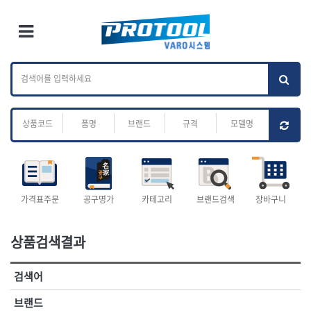
×
Ri
×
Toggle Menu
카테고리 검색
브랜드 검색
To
작업공구.종합
배관.전동.에어.
가나다
ABC
M
공구
운반
전체
ㄱ
ㄴ
ㄷ
ㄹ
ㅁ
ㅂ
ㅅ
ㅇ
ㅈ
소켓,렌치,드라이버
배관공구.장비
ㅊ
ㅋ
ㅌ
ㅍ
ㅎ
- 소켓
- 파이프렌치
- 롱소켓
- 스트랩락파이프핸들
- 세미롱소켓
- 파이프커터
전체
- 엑스트라롱소켓
- 튜빙커터
- 임팩소켓
- 리머
1-DAY
ABC
가격표주문
공구명가
카테고리
브랜드검색
장바구니
- 임팩세미롱소켓
- 밴더
ACE POWER
Armor Tool, LLC
- 임팩롱소켓
- 동파이프확관기
AURIOU
Benchcrafted
- 유니버셜소켓
- 파이프나사산가공기
상품검색결과
BHS(영창망치)
BTK
- 별소켓
- 오스타세트
CHANNELLOCK
CMO
- 롱별소켓
- 파이프가공기
검색어
- 임팩별소켓
- 바이스
CMT
CP
- 임팩롱별소켓
- 파이프스탠드
CROWN
DEWIT
브랜드
- 비트소켓
- 파이프바이스