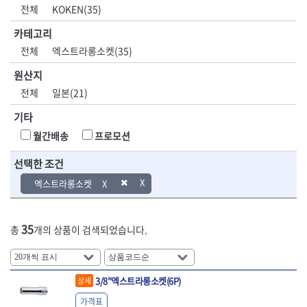
DH신바람
DMT
전체
KOKEN(35)
- 육각비트소켓
- 유압전선압착기
산업.안전.웰딩.
목공공구.목공
EIGHT
EISHIN
- 임팩육각비트소켓
- 듀잇밴더
계절
기계
카테고리
EKLIND
ELIPSE
- 별비트소켓
- 마이크로드레인
전체
엑스트라롱소켓(35)
ENGINEER
EXPERT
- XZN비트소켓
- 마이크로릴
산업, 생활용품
조각도.끌
FASTCAP
FISKARS
- 임팩육각비트
- 시스네이크컴팩
원산지
- 펜
- 평도
- 임팩비트
- 시스네이크미니릴
FLAG
FLEX
- 나사고정제
- 아사도
전체
일본(21)
- 임팩비트홀더
- 시스네이크
FLEXCUT
FORREST
- 배관밀봉제
- 환도
- 유니버셜조인트
- 배관검사용모니터
기타
GIANTLOK
HALDER
- 윤활방청제
- 심환도
- 아답타
- 내시경카메라
- 선글라스, 고글
- 곡환도
HAZET
HIOKI
월간배송
프로모션
- 연결대
- 라인송신기
- 설치형가림막
- 삼각도
HIT
IR
- 임팩연결대
- 탐지용수신기
- 블로워
- 곡아사도
선택한 조건
IRWIN
ISOTOOL
- 볼연결대
- 콤비네이션청소기
- 전선릴
- 곡삼각도
JOKARI
KAKURI
엑스트라롱소켓
- 볼연결대세트
- 수동스피너
- 연장선
- 조각도
- 라쳇핸들
- 프렉스샤프트
Katimax
KAWASA
- 마카
- 대형평도
- 퀵릴리스라쳇핸들
- 액세서리
KBS
KHEIRON
- 매직
- 조각도세트
- 플렉시블라쳇핸들
- 전동드럼머신
35
총
개의 상품이 검색되었습니다.
KLEIN
KNIPEX
- 작업등
- D형조각도
- 단축라쳇핸들
- 스프링청소기
- 케이블타이
- 카빙나이프
KOKEN
KOMELON
- 라쳇아답터
- 고압파이프세척기
- 스피커
- 나이프
측정공구.절삭
자동차공구.장
KTC
KUKEN
- 수동복스대
- 건/습식 청소기
- 스코프
공구
비
3/8"엑스트라롱소켓(6P)
안전용품
LENOX(사입)
LENOX(수입)
상세
- 스핀드라이버
- 청소기악세서리
- 손도끼
- 안전안경
LIENIELSEN
LOCTITE
- 소켓레일세트
- 체인파이프렌치
가격표
- 목공용끌