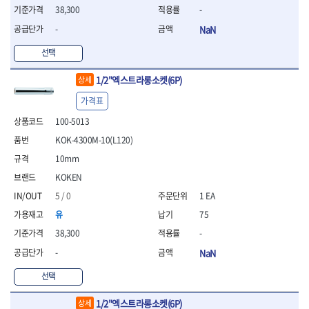
- 조절식렌치
38,300
-
- 볼트세터
-
NaN
- 너트드라이버
- 자화기
선택
- 레이저팁 드라이버
- 라쳇렌치
1/2"엑스트라롱소켓(6P)
상세
- 임팩엑스트라롱소켓
가격표
- 파워렌치
- 드릴척아답타
100-5013
- 조인트플러그소켓
KOK-4300M-10(L120)
- 옵셋렌치
10mm
- 파워렌치
- 소켓홀더
KOKEN
- 클라이밍비트
5 / 0
1 EA
- 토크아답타
유
75
- 비트소켓세트
- 포지비트
38,300
-
- 일자비트
-
NaN
- 임팩별비트
선택
- 임팩일자비트
- 임팩포지비트
1/2"엑스트라롱소켓(6P)
상세
- 임팩십자비트