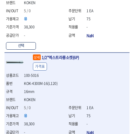
KOKEN
- 니퍼 외
5 / 0
1 EA
- 바이스플라이어
- 옵셋렌치
유
75
- 공구함세트
38,300
-
- 콤비네이션렌치
-
NaN
- 양구스패너
- 라쳇콤비네이션렌치
선택
- 라쳇옵셋렌치
- 콤비네이션렌치세트
1/2"엑스트라롱소켓(6P)
상세
- 플레어너트렌치
가격표
- 양구스패너세트
- 옵셋렌치세트
100-5016
- 라쳇콤비네이션렌치세
KOK-4300M-16(L120)
트
16mm
- 몽키스패너
- 라쳇콤비네이션세트
KOKEN
- 라쳇렌치
5 / 0
1 EA
- 함마렌치
유
75
- 멀티플라이어
38,300
-
- 미니라쳇세트
- 기타
-
NaN