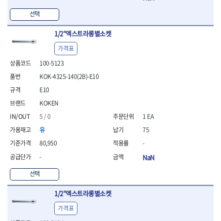
- 라쳇 드라이버
선택
- 라쳇스패너
- 스피드렌치
1/2"엑스트라롱별소켓
- 모터렌치
- 함마스패너
가격표
절연.전설.방폭공구
100-5123
- 절연옵셋렌치
KOK-4325-140(2B)-E10
- 절연연결대
E10
- 절연드라이버
- 절연스패너
KOKEN
- 절연T렌치
5 / 0
1 EA
- 절연소켓
유
75
- 절연별소켓
- 절연별비트소켓
80,950
-
- 절연육각비트소켓
-
NaN
- 절연라쳇핸들
- 절연렌치
선택
- 절연토크렌치
1/2"엑스트라롱별소켓
- 절연콤비네이션렌치
- 절연링렌치
가격표
- 절연플라이어