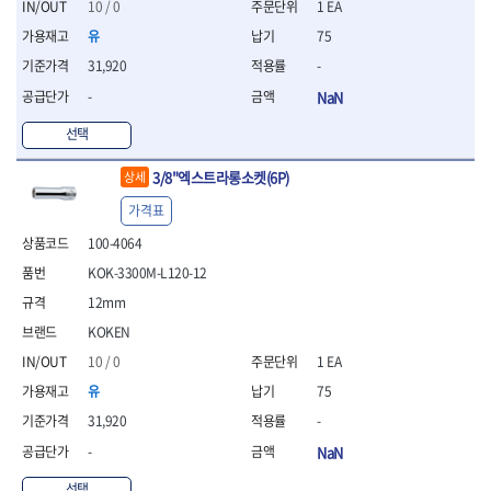
세터
- 콤프레셔
- 토크드라이버핸들
- 오일휠타소켓
10 / 0
1 EA
- 각도절단기
- 작업대
STAHLWILLE
STANZANI
- 비트아답타
- 토크드라이버세트
- 레버바
- 플런지쏘
- 물림쇠
유
75
SWANSON
TEFENPLAST
- 충전드릴용롱소켓
- 토크드라이버
- 호스클램프플라이어
- 블로워
- 측정기
31,920
-
- 나비볼트소켓
TENGU
THETA -직판오일등
- 토크드라이버블레이드
- 피스톤링컴프레셔
- 밴드쏘
- 디지털습도측정기
- 스파크플러그소켓
-
NaN
- 다이얼토크렌치
THETA-공구함
THETA-드라이버
- 드로우핸들
- 원형톱
- 지그그리퍼시스템
- 비트소켓레일세트
- 토크멀티플라이어
- 판금돌리
THETA-랜턴
THETA-망치
- 해머드릴
- 치즐
선택
- 임팩비트소켓
- 토크렌치비트홀다헤드
- 스파크플러그플라이어
- 임팩드라이버
- 치즐세트
THETA-몽키
THETA-소켓비트
- 조인트
- 가방/케이스
- 범핑망치
- 로터리해머
- 파팅툴
3/8"엑스트라롱소켓(6P)
THETA-스패너
THETA-운반구
상세
- 세미롱임팩소켓
- 픽업툴
- 라쳇렌치
- 터닝툴세트
절삭공구
THETA-자동몽키
THETA-자석소켓
- 라쳇헤드
가격표
- 클립플라이어
- 전동가위
- 할로윙툴
- 홀쏘날
THETA-전동악세서리
THETA-측정
- 임팩아답타
- 허브캡풀러
- 직쏘
- 캘리퍼
100-4064
- 바이메탈홀쏘날
- 비트홀다
THETA-커터,가위
THETA-핸드카트
- 산소센서소켓
- 멀티커터
- 잭나이프
- 하이스드릴
KOK-3300M-L120-12
- 볼L렌치세트
THETA-헤라
THOMAS FLINN
- 클립리무버
- 광택기
- 스코프세트
- 하이스코발트드릴
- L렌치세트
12mm
- 자석접시
TOP
TOPTUL
- 앵글그라인더
- 조각세트
- 드릴세트
- 볼L렌치
- 작업용등받이
- 샌딩머신
KOKEN
- 크래프트카버세트
TORMEK
TRACER
- 아바
- L렌치
- 자동차전용공구
- 밴드쏘
- 말렛스위프
- 반대탭
TSUNESABURO
TUOFU
10 / 0
1 EA
- 별렌치세트
- 타이어레버
- 콤보세트
- 목공용망치
- 톱날
TWOCHERRYS
UVEX
유
75
- 별렌치
- 스크래퍼
- 충전광택기
- 절단석
대패
VALLORBE
VAUGHAN
- T렌치
- 후크드라이버
31,920
-
- 로터리해머
- 원형톱날
- 스크래퍼
- T렌치세트
VBW
VESSEL
- 너트그립소켓
- 배터리
-
NaN
- 핸드툴세트
- 접렌치
WALTER
WERA
- 충전기
임팩휠너트소켓
- 다이아몬드휠
- 접별렌치
선택