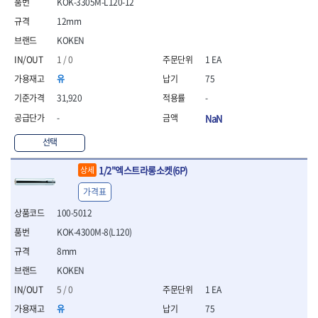
KOK-3305M-L120-12
- 통나무쪼개기
- 날교환드라이버세트
- 에어오비탈센더
이젠
이홈
- 전동대패
- 드라이버핸들
- 에어드라이버
12mm
일레드
조란
- 가든툴세트
- 비트세트
- 에어다이그라인더
KOKEN
츠노다(TTC)
콰이어트존
- 비트홀다드라이버
- 에어멀티샌더
연마기계
타이거(TIGER)
플렉스-절단석
1 / 0
1 EA
- 비트홀다드라이버세트
- 에어앵글그라인더
- 습식그라인더
협성
황금손
유
75
- 드라이버블레이드
- 에어리베터기
- 건식그라인더
- 비트드라이버
- 타이어압력게이지
- 연마지그
31,920
-
- 별비트
- 에어밸트샌더
- 연마숫돌
-
NaN
- 육각비트
- 에어원형샌더
- 기타 악세사리
- 검전드라이버
- 에어폴리셔
선택
목공기계
- 육각T렌치
- 에어톱
- 루터, 루터테이블
1/2"엑스트라롱소켓(6P)
- 전동비트홀다
- 에어펀치
상세
- 샌더폴리셔
- 드라이버비트세트
- 에어스프레이건
가격표
기타목공구
- 옵셋드라이버
- 에어원터치카플러
- 클램프
100-5012
- 스크래퍼드라이버
- 에어건
- 시계드라이버
KOK-4300M-8(L120)
운반기기
- 정밀드라이버
- 데크트럭
8mm
- 기어렌치
- 핸드카트
KOKEN
- 육각복스드라이버
- 운반대차
- 스크류드라이버
5 / 0
1 EA
- 운반가방
- 툴첵플러스
유
75