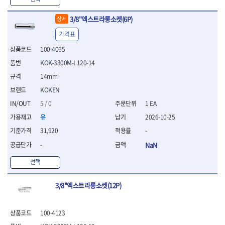
WIHA
WOODCRAFT
- 청소기
- 임팩휠너트소켓
- 테이블쏘
- T별렌치세트
- 오토해머
XCELITE
XPROTOOL-기어렌치
- 원형톱날
- 깃발형별렌치
3/8"엑스트라롱소켓(6P)
상세
ZETA
ZETA(LED)
전동악세서리
- 샌딩디스크
- 너트T렌치
가격표
- 충전드릴용소켓
ZETA(PVC커터)
ZETA(라디에이터)
- 스크롤쏘날
- 별T렌치
- 전동비트롱소켓
- 숫돌
ZETA(비트셋트)
ZETA(자화기)
100-4065
- 소켓비트세트
- 드릴비트
- 다이아몬드숫돌
- 공구세트
ZETA(커터)
ZONE KING
KOK-3300M-L120-14
- 비트세트
- 원형톱날/루터비트
- 드라이버세트
가드맨
게링 HSS
14mm
- 드릴척
- 루터비트
- 렌치세트
게링 HSS-CO
나노원
- 육각비트
- 루터비트세트
KOKEN
- 육각드라이버
나이텍스
대건
- 퀵릴리스비트소켓
- 직쏘날
- 드라이버
5 / 0
1 EA
대건케이블
동해
- 전동비트소켓
- 디지털앵글파인더
- 타격드라이버
유
2026-10-25
- 롱자석소켓
디월트
디월트 인버터 발전기
- 띠톱날
- 양용드라이버
31,920
-
- 소켓아답타
- 모종삽
라이트 세이키
맘모스
- 너트드라이버
- 악세서리
- 갈퀴
-
NaN
- 별드라이버
멜텍
미주산업
- 청소기
- 호미
- 일자드라이버
바람돌이
백마
선택
- 컷쏘날
- 스포크
- 십자드라이버
벡스
북성
- 원형톱날
- 파종기
- 포지드라이버
스팀코리아
아임삭
- 홈클리너
3/8"엑스트라롱소켓(12P)
- 라운드너트드라이버
에어공구
에버그린
에코파워팩
- 제초기
- 양용드라이버핸들
- 에어라쳇렌치
에코플로우
엠파이어
- 삽
- 포켓양용드라이버
- 에어임팩렌치
100-4123
- 괭이
우주전열(겨울)
우주전열(여름)
- 드라이버날
- 에어드릴