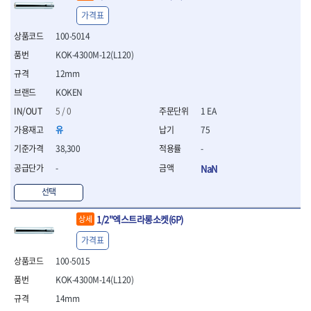
- 십자비트
가격표
- 임팩별비트소켓
100-5014
- 임팩XZN비트소켓
- 십자비트소켓
KOK-4300M-12(L120)
- 일자비트소켓
12mm
- XZN비트
KOKEN
- 임팩XZN비트
5 / 0
1 EA
- 라쳇핸들세트
- 사각비트
유
75
- 토크드라이버
38,300
-
- 포지비트소켓
-
NaN
- 임팩포지비트소켓
플라이어,몽키,스패너
선택
- 뻰치
1/2"엑스트라롱소켓(6P)
상세
- 편구스패너
- 플라이어
가격표
- 니퍼
100-5015
- 롱노우즈
- 스냅링플라이어
KOK-4300M-14(L120)
- 그룹조인트플라이어
14mm
- 케이블커터