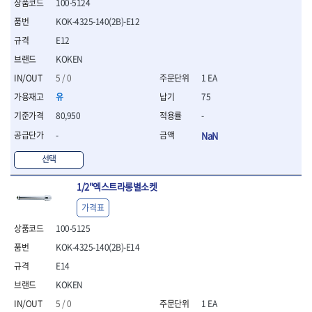
100-5124
- 절연전공칼
- 절연안전모
KOK-4325-140(2B)-E12
- 절연매트
E12
- 방폭소켓
KOKEN
- 방폭라쳇핸들
5 / 0
1 EA
- 방폭콤비네이션렌치
- 방폭함마스패너
유
75
- 절연일자드라이버
80,950
-
- 절연별드라이버
-
NaN
- 절연드라이버세트
- 스트리퍼
선택
- 라쳇케이블커터
- 자동스트리퍼
1/2"엑스트라롱별소켓
- 케이블스트리퍼
가격표
- 압착기
- 핀셋
100-5125
- 절연공구세트
KOK-4325-140(2B)-E14
- 절연비트홀다
E14
- 절연비트홀다드라이버
- 방폭망치
KOKEN
- 절연L렌치
5 / 0
1 EA