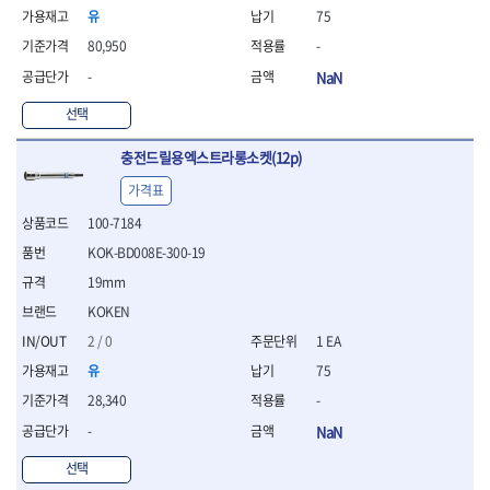
- 절연펜치
유
75
- 절연니퍼
80,950
-
- 절연가위
- 절연비트
-
NaN
- 절연드라이버교체날
선택
- 절연공구세트
- 절연라쳇렌치
충전드릴용엑스트라롱소켓(12p)
- 절연라쳇렌치세트
- 절연볼트커터
가격표
- 절연아답타
100-7184
- 절연펀치
KOK-BD008E-300-19
- 기타
- 방폭연결대
19mm
- 방폭옵셋렌치
KOKEN
- 방폭니퍼
2 / 0
1 EA
- 방폭펜치
- 방폭플라이어
유
75
- 방폭가위
28,340
-
- 방폭렌치
-
NaN
- 방폭스패너
- 방폭비트소켓
선택
- 방폭아답타