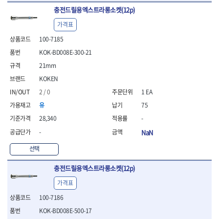
- 방폭T렌치
충전드릴용엑스트라롱소켓(12p)
- 방폭드라이버
가격표
- 방폭펀치
- 절연포지비트소켓
100-7185
철공공구
KOK-BD008E-300-21
- 볼트커터
21mm
- 핸드볼트커터
KOKEN
- 항공가위
2 / 0
1 EA
- 클램프
- 망치
유
75
- 빠루망치
28,340
-
- 볼핀망치
-
NaN
- 함마망치
- 도끼
선택
- 망치헤드
- 판금망치
충전드릴용엑스트라롱소켓(12p)
- 나일론무반동망치
가격표
- 플라스틱망치
- 고무망치
100-7186
- 핀펀치
KOK-BD008E-500-17
- 센타펀치