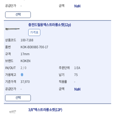
연마용품
-
NaN
- 조줄
- 철공용줄
선택
- 목공용줄
- 조줄세트
충전드릴용엑스트라롱소켓(12p)
- 판금줄홀더
가격표
- 줄
공구함.공구집
100-7188
- 공구함
KOK-BD008E-700-17
- 탑체스터
17mm
- 플라스틱이동공구함
KOKEN
- 공구통
- 기타공구
2 / 0
1 EA
- 공구가방
유
75
기타 작업공구
37,970
-
- 헤라
-
NaN
- 케이스
- 수리키트
선택
- 고정링/링
- 핀
3/8"엑스트라롱소켓(12P)