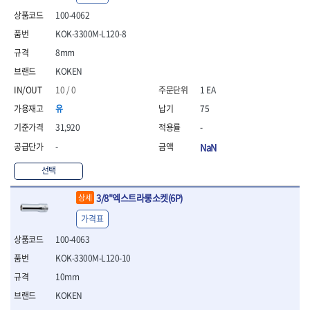
- 안전고글
측정도구
자동차용장비
- 롱소켓레일세트
- 동파이프커터
LOGOSOL(AGMA)
LONCIN
- 목공용끌세트
100-4062
- 방진마스크
- 자
- 타이어탈착기
- 육각비트소켓레일세트
- 플라스틱파이프커터
MACHAN
MAFELL
- 나무상자케이스
- 방독마스크
- 줄자
- 타이어휠발란스
KOK-3300M-L120-8
- 소켓세트
- 디버러
MARTOR
MAYHEW
- 버니셔
- 보호복
- 컴퍼스
- 판금작기세트
- 스터드풀러
- 동파이프확관기세트
8mm
- 끌
MCC
MEGA
- 장갑
- 분도기
- 리프트
- 너트트위스터
- 전동오스타세트
- 가우지
KOKEN
MORSE
NANIWA
- 낙하방지코드
- 수평기
- 판금계측자
- 볼트트위스터
- 배관내시경
- 조각칼
- 무릎 보호대
NICHOLSON
Norton
10 / 0
1 EA
- 테파게이지
- 핸드훅크
- 탭홀더
- 배관청소기
- 끌세트
- 레이저메타
- 엔진홀드
OLSON
OSEIN
- 다이홀더
- 하수구청소기
유
75
전기.계절상품
- 대패
- 기타 측정도구
- 코끼리잭
- T형소켓렌치
- 오거
PB
PFEIL
- 열풍기
31,920
-
- 톱
- 검전테스터
- 가래지잭
- 옵셋라쳇렌치
- 커터
- 히터
PICA
PICARD
- 대패날
-
NaN
- 라쳇렌치세트
- 스프링헤드
- 충전식분무기
토크렌치
자동차용공구
PROXXON
RICHMOND
- 미니터닝세트
- 임팩드라이버
- PVC커터
- 선풍기
- 토크렌치바디
- 플레어너트소켓
선택
- 포스너비트
RIDGID
ROBERTSORBY
- 임팩드라이버세트
- 기타 악세사리
- 용접기
- 토크렌치
- 인젝터스페셜소켓
- 악세사리
ROTARY LIFT
ROTHENBERGER
- 비트라쳇핸들
- 콤프레샤
- LED충전식작업등
3/8"엑스트라롱소켓(6P)
- 디지탈토크렌치
- 드레인플러그소켓
상세
- 클로스샌딩롤
RUBI
RUKO
- 비트
- LED램프
- 토크렌치라쳇헤드
- 벨트텐션풀리렌치
전동.충전공구
- 스프레이건
가격표
RYOBI
S.Djarv Hantverk AB
- 파워비트
- 예초기
- 토크렌치스패너헤드
- 리무버
- 드릴
- 작업용톱
- 양용드라이버비트
SCANGRIP
Scanprobe
100-4063
- 라디에이터
- 토크렌치링헤드
- 드래그링크소켓
- 드라이버
- 송곳
- 파워비트세트
- 심지난로
- 토크아답타
SENCI
SHINANO
- 록너트버스터
- 임팩렌치
KOK-3300M-L120-10
- 각끌
- 너트세터
- 온수 히터
- 크로우풋
- 토션바
SHOPVAC
SICE
- 샌더
- 측정자
10mm
- 마그네틱너트세터
- 열선
- 토크테스터기
- 임팩뒤바퀴휠너트소켓
- 앵글그라인더
- 클립
SKIL
SMOOS
KOKEN
- 슬라이딩마그네틱너트
- 정온선
- 비디오스코프
- 반사경
- 컷쏘
- 컴파스
SOURCE
SPARTAN