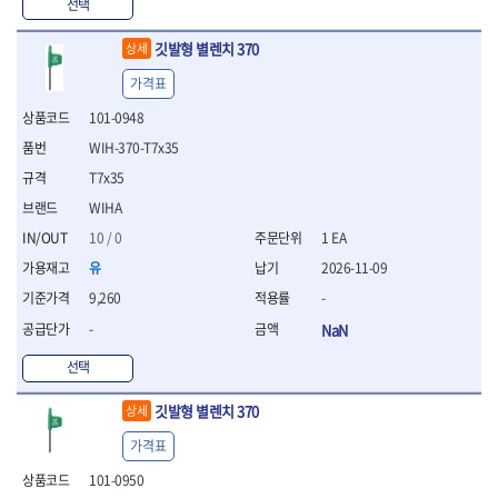
WIHA
WOODCRAFT
- 청소기
선택
- 임팩휠너트소켓
- 테이블쏘
- T별렌치세트
- 오토해머
XCELITE
XPROTOOL-기어렌치
- 원형톱날
- 깃발형별렌치
깃발형 별렌치 370
상세
ZETA
ZETA(LED)
전동악세서리
- 샌딩디스크
- 너트T렌치
- 충전드릴용소켓
ZETA(PVC커터)
ZETA(라디에이터)
- 스크롤쏘날
가격표
- 별T렌치
- 전동비트롱소켓
- 숫돌
ZETA(비트셋트)
ZETA(자화기)
- 소켓비트세트
101-0948
- 드릴비트
- 다이아몬드숫돌
- 공구세트
ZETA(커터)
ZONE KING
WIH-370-T7x35
- 비트세트
- 원형톱날/루터비트
- 드라이버세트
가드맨
게링 HSS
- 드릴척
- 루터비트
T7x35
- 렌치세트
게링 HSS-CO
나노원
- 육각비트
- 루터비트세트
- 육각드라이버
WIHA
나이텍스
대건
- 퀵릴리스비트소켓
- 직쏘날
- 드라이버
10 / 0
1 EA
대건케이블
동해
- 전동비트소켓
- 디지털앵글파인더
- 타격드라이버
- 롱자석소켓
유
2026-11-09
디월트
디월트 인버터 발전기
- 띠톱날
- 양용드라이버
- 소켓아답타
- 모종삽
라이트 세이키
맘모스
- 너트드라이버
9,260
-
- 악세서리
- 갈퀴
- 별드라이버
멜텍
미주산업
-
NaN
- 청소기
- 호미
- 일자드라이버
바람돌이
백마
- 컷쏘날
- 스포크
선택
- 십자드라이버
벡스
북성
- 원형톱날
- 파종기
- 포지드라이버
스팀코리아
아임삭
- 홈클리너
깃발형 별렌치 370
상세
- 라운드너트드라이버
에어공구
에버그린
에코파워팩
- 제초기
- 양용드라이버핸들
- 에어라쳇렌치
가격표
에코플로우
엠파이어
- 삽
- 포켓양용드라이버
- 에어임팩렌치
- 괭이
101-0950
우주전열(겨울)
우주전열(여름)
- 드라이버날
- 에어드릴