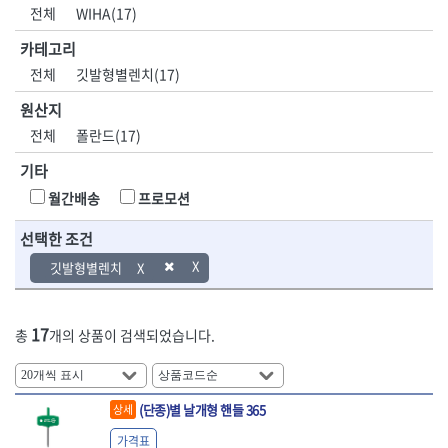
DH신바람
DMT
전체
WIHA(17)
- 육각비트소켓
- 유압전선압착기
산업.안전.웰딩.
목공공구.목공
EIGHT
EISHIN
- 임팩육각비트소켓
- 듀잇밴더
계절
기계
카테고리
EKLIND
ELIPSE
- 별비트소켓
- 마이크로드레인
전체
깃발형별렌치(17)
ENGINEER
EXPERT
- XZN비트소켓
- 마이크로릴
산업, 생활용품
조각도.끌
FASTCAP
FISKARS
- 임팩육각비트
- 시스네이크컴팩
원산지
- 펜
- 평도
- 임팩비트
- 시스네이크미니릴
FLAG
FLEX
- 나사고정제
- 아사도
전체
폴란드(17)
- 임팩비트홀더
- 시스네이크
FLEXCUT
FORREST
- 배관밀봉제
- 환도
- 유니버셜조인트
- 배관검사용모니터
기타
GIANTLOK
HALDER
- 윤활방청제
- 심환도
- 아답타
- 내시경카메라
- 선글라스, 고글
- 곡환도
HAZET
HIOKI
월간배송
프로모션
- 연결대
- 라인송신기
- 설치형가림막
- 삼각도
HIT
IR
- 임팩연결대
- 탐지용수신기
- 블로워
- 곡아사도
선택한 조건
IRWIN
ISOTOOL
- 볼연결대
- 콤비네이션청소기
- 전선릴
- 곡삼각도
JOKARI
KAKURI
깃발형별렌치
- 볼연결대세트
- 수동스피너
- 연장선
- 조각도
- 라쳇핸들
- 프렉스샤프트
Katimax
KAWASA
- 마카
- 대형평도
- 퀵릴리스라쳇핸들
- 액세서리
KBS
KHEIRON
- 매직
- 조각도세트
- 플렉시블라쳇핸들
- 전동드럼머신
17
총
개의 상품이 검색되었습니다.
KLEIN
KNIPEX
- 작업등
- D형조각도
- 단축라쳇핸들
- 스프링청소기
- 케이블타이
- 카빙나이프
KOKEN
KOMELON
- 라쳇아답터
- 고압파이프세척기
- 스피커
- 나이프
측정공구.절삭
자동차공구.장
KTC
KUKEN
- 수동복스대
- 건/습식 청소기
- 스코프
공구
비
안전용품
LENOX(사입)
LENOX(수입)
(단종)별 날개형 핸들 365
상세
- 스핀드라이버
- 청소기악세서리
- 손도끼
- 안전안경
LIENIELSEN
LOCTITE
- 소켓레일세트
- 체인파이프렌치
가격표
- 목공용끌