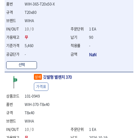
WIH-365-T20x50-X
- 평치즐
- 핀펀치세트
T20x80
- 펀치
WIHA
- 펀치세트
10 / 0
1 EA
- 톱대
- 용접용품
무
90
- 빠루
5,460
-
- 철공끌
-
NaN
원예.사무용품
선택
- 커터칼
- 전지가위
깃발형 별렌치 370
상세
- 정글칼
- 전정톱
가격표
- 접톱
101-0949
- 목공톱
- 고지톱
WIH-370-T8x40
- 다목적가위
T8x40
- 안전커터칼
WIHA
- 휠메저
10 / 0
1 EA
- 마킹
무
2026-10-19