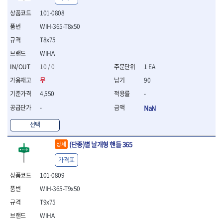
- 절연전공칼
101-0808
- 절연안전모
- 절연매트
WIH-365-T8x50
- 방폭소켓
T8x75
- 방폭라쳇핸들
WIHA
- 방폭콤비네이션렌치
10 / 0
1 EA
- 방폭함마스패너
- 절연일자드라이버
무
90
- 절연별드라이버
4,550
-
- 절연드라이버세트
-
NaN
- 스트리퍼
- 라쳇케이블커터
선택
- 자동스트리퍼
- 케이블스트리퍼
(단종)별 날개형 핸들 365
상세
- 압착기
가격표
- 핀셋
- 절연공구세트
101-0809
- 절연비트홀다
WIH-365-T9x50
- 절연비트홀다드라이버
T9x75
- 방폭망치
- 절연L렌치
WIHA