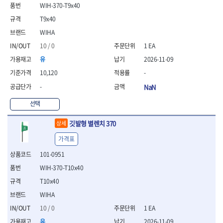
- 통나무쪼개기
- 날교환드라이버세트
- 에어오비탈센더
이젠
이홈
WIH-370-T9x40
- 전동대패
- 드라이버핸들
- 에어드라이버
일레드
조란
T9x40
- 가든툴세트
- 비트세트
- 에어다이그라인더
츠노다(TTC)
콰이어트존
WIHA
- 비트홀다드라이버
- 에어멀티샌더
연마기계
타이거(TIGER)
플렉스-절단석
10 / 0
1 EA
- 비트홀다드라이버세트
- 에어앵글그라인더
- 습식그라인더
협성
황금손
- 드라이버블레이드
- 에어리베터기
- 건식그라인더
유
2026-11-09
- 비트드라이버
- 타이어압력게이지
- 연마지그
10,120
-
- 별비트
- 에어밸트샌더
- 연마숫돌
-
NaN
- 육각비트
- 에어원형샌더
- 기타 악세사리
- 검전드라이버
- 에어폴리셔
목공기계
선택
- 육각T렌치
- 에어톱
- 루터, 루터테이블
- 전동비트홀다
- 에어펀치
깃발형 별렌치 370
- 샌더폴리셔
상세
- 드라이버비트세트
- 에어스프레이건
기타목공구
가격표
- 옵셋드라이버
- 에어원터치카플러
- 클램프
- 스크래퍼드라이버
- 에어건
101-0951
- 시계드라이버
운반기기
WIH-370-T10x40
- 정밀드라이버
- 데크트럭
T10x40
- 기어렌치
- 핸드카트
- 육각복스드라이버
WIHA
- 운반대차
- 스크류드라이버
- 운반가방
10 / 0
1 EA
- 툴첵플러스
유
2026-11-09