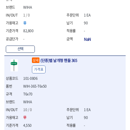
- 니퍼 외
WIHA
- 바이스플라이어
1 / 0
1 EA
- 옵셋렌치
- 공구함세트
유
90
- 콤비네이션렌치
82,800
-
- 양구스패너
-
NaN
- 라쳇콤비네이션렌치
- 라쳇옵셋렌치
선택
- 콤비네이션렌치세트
- 플레어너트렌치
(단종)별 날개형 핸들 365
상세
- 양구스패너세트
가격표
- 옵셋렌치세트
- 라쳇콤비네이션렌치세
101-0806
트
WIH-365-T6x50
- 몽키스패너
T6x70
- 라쳇콤비네이션세트
WIHA
- 라쳇렌치
- 함마렌치
10 / 0
1 EA
- 멀티플라이어
무
90
- 미니라쳇세트
4,550
-
- 기타