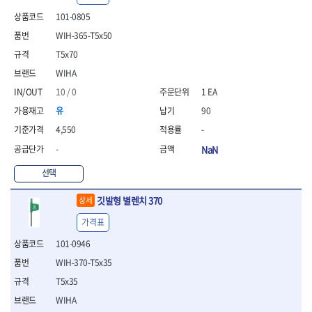
- 안전고글
측정도구
자동차용장비
- 롱소켓레일세트
- 동파이프커터
LOGOSOL(AGMA)
LONCIN
- 목공용끌세트
101-0805
- 방진마스크
- 자
- 타이어탈착기
- 육각비트소켓레일세트
- 플라스틱파이프커터
MACHAN
MAFELL
- 나무상자케이스
- 방독마스크
- 줄자
- 타이어휠발란스
- 소켓세트
- 디버러
WIH-365-T5x50
MARTOR
MAYHEW
- 버니셔
- 보호복
- 컴퍼스
- 판금작기세트
- 스터드풀러
- 동파이프확관기세트
T5x70
- 끌
MCC
MEGA
- 장갑
- 분도기
- 리프트
- 너트트위스터
- 전동오스타세트
- 가우지
WIHA
MORSE
NANIWA
- 낙하방지코드
- 수평기
- 판금계측자
- 볼트트위스터
- 배관내시경
- 조각칼
- 무릎 보호대
NICHOLSON
Norton
- 테파게이지
- 핸드훅크
10 / 0
1 EA
- 탭홀더
- 배관청소기
- 끌세트
- 레이저메타
- 엔진홀드
OLSON
OSEIN
- 다이홀더
- 하수구청소기
전기.계절상품
유
90
- 대패
- 기타 측정도구
- 코끼리잭
- T형소켓렌치
- 오거
PB
PFEIL
- 열풍기
- 톱
4,550
-
- 검전테스터
- 가래지잭
- 옵셋라쳇렌치
- 커터
- 히터
PICA
PICARD
- 대패날
-
NaN
- 라쳇렌치세트
- 스프링헤드
- 충전식분무기
토크렌치
자동차용공구
PROXXON
RICHMOND
- 미니터닝세트
- 임팩드라이버
- PVC커터
- 선풍기
- 토크렌치바디
- 플레어너트소켓
선택
- 포스너비트
RIDGID
ROBERTSORBY
- 임팩드라이버세트
- 기타 악세사리
- 용접기
- 토크렌치
- 인젝터스페셜소켓
- 악세사리
ROTARY LIFT
ROTHENBERGER
- 비트라쳇핸들
- 콤프레샤
- LED충전식작업등
- 디지탈토크렌치
- 드레인플러그소켓
깃발형 별렌치 370
상세
- 클로스샌딩롤
RUBI
RUKO
- 비트
- LED램프
- 토크렌치라쳇헤드
- 벨트텐션풀리렌치
전동.충전공구
- 스프레이건
가격표
RYOBI
S.Djarv Hantverk AB
- 파워비트
- 예초기
- 토크렌치스패너헤드
- 리무버
- 드릴
- 작업용톱
- 양용드라이버비트
SCANGRIP
Scanprobe
- 라디에이터
- 토크렌치링헤드
- 드래그링크소켓
101-0946
- 드라이버
- 송곳
- 파워비트세트
- 심지난로
- 토크아답타
SENCI
SHINANO
- 록너트버스터
- 임팩렌치
- 각끌
WIH-370-T5x35
- 너트세터
- 온수 히터
- 크로우풋
- 토션바
SHOPVAC
SICE
- 샌더
- 측정자
T5x35
- 마그네틱너트세터
- 열선
- 토크테스터기
- 임팩뒤바퀴휠너트소켓
- 앵글그라인더
- 클립
SKIL
SMOOS
- 슬라이딩마그네틱너트
- 정온선
WIHA
- 비디오스코프
- 반사경
- 컷쏘
- 컴파스
SOURCE
SPARTAN