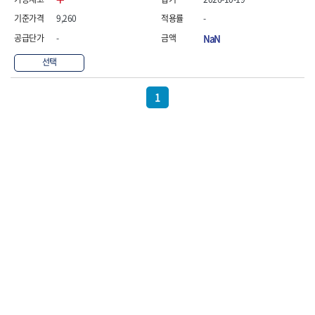
연마용품
- 조줄
9,260
-
- 철공용줄
-
NaN
- 목공용줄
- 조줄세트
선택
- 판금줄홀더
- 줄
1
공구함.공구집
- 공구함
- 탑체스터
- 플라스틱이동공구함
- 공구통
- 기타공구
- 공구가방
기타 작업공구
- 헤라
- 케이스
- 수리키트
- 고정링/링
- 핀