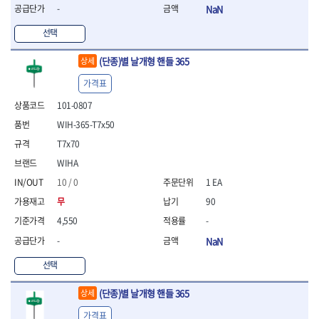
- 라쳇 드라이버
-
NaN
- 라쳇스패너
선택
- 스피드렌치
- 모터렌치
(단종)별 날개형 핸들 365
상세
- 함마스패너
가격표
절연.전설.방폭공구
- 절연옵셋렌치
101-0807
- 절연연결대
WIH-365-T7x50
- 절연드라이버
T7x70
- 절연스패너
- 절연T렌치
WIHA
- 절연소켓
10 / 0
1 EA
- 절연별소켓
무
90
- 절연별비트소켓
- 절연육각비트소켓
4,550
-
- 절연라쳇핸들
-
NaN
- 절연렌치
선택
- 절연토크렌치
- 절연콤비네이션렌치
(단종)별 날개형 핸들 365
상세
- 절연링렌치
- 절연플라이어
가격표