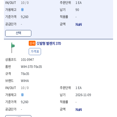
세터
- 콤프레셔
- 토크드라이버핸들
- 오일휠타소켓
- 각도절단기
10 / 0
1 EA
- 작업대
STAHLWILLE
STANZANI
- 비트아답타
- 토크드라이버세트
- 레버바
- 플런지쏘
- 물림쇠
유
90
SWANSON
TEFENPLAST
- 충전드릴용롱소켓
- 토크드라이버
- 호스클램프플라이어
- 블로워
- 측정기
9,260
-
- 나비볼트소켓
TENGU
THETA -직판오일등
- 토크드라이버블레이드
- 피스톤링컴프레셔
- 밴드쏘
- 디지털습도측정기
- 스파크플러그소켓
- 다이얼토크렌치
THETA-공구함
THETA-드라이버
- 드로우핸들
-
NaN
- 원형톱
- 지그그리퍼시스템
- 비트소켓레일세트
- 토크멀티플라이어
- 판금돌리
THETA-랜턴
THETA-망치
- 해머드릴
- 치즐
선택
- 임팩비트소켓
- 토크렌치비트홀다헤드
- 스파크플러그플라이어
- 임팩드라이버
- 치즐세트
THETA-몽키
THETA-소켓비트
- 조인트
- 가방/케이스
- 범핑망치
- 로터리해머
- 파팅툴
THETA-스패너
THETA-운반구
깃발형 별렌치 370
상세
- 세미롱임팩소켓
- 픽업툴
- 라쳇렌치
- 터닝툴세트
절삭공구
THETA-자동몽키
THETA-자석소켓
- 라쳇헤드
- 클립플라이어
- 전동가위
가격표
- 할로윙툴
- 홀쏘날
THETA-전동악세서리
THETA-측정
- 임팩아답타
- 허브캡풀러
- 직쏘
- 캘리퍼
- 바이메탈홀쏘날
101-0947
- 비트홀다
THETA-커터,가위
THETA-핸드카트
- 산소센서소켓
- 멀티커터
- 잭나이프
- 하이스드릴
- 볼L렌치세트
WIH-370-T6x35
THETA-헤라
THOMAS FLINN
- 클립리무버
- 광택기
- 스코프세트
- 하이스코발트드릴
- L렌치세트
- 자석접시
TOP
TOPTUL
- 앵글그라인더
T6x35
- 조각세트
- 드릴세트
- 볼L렌치
- 작업용등받이
- 샌딩머신
- 크래프트카버세트
TORMEK
TRACER
- 아바
WIHA
- L렌치
- 자동차전용공구
- 밴드쏘
- 말렛스위프
- 반대탭
TSUNESABURO
TUOFU
10 / 0
1 EA
- 별렌치세트
- 타이어레버
- 콤보세트
- 목공용망치
- 톱날
TWOCHERRYS
UVEX
- 별렌치
- 스크래퍼
유
2026-11-09
- 충전광택기
- 절단석
대패
VALLORBE
VAUGHAN
- T렌치
- 후크드라이버
- 로터리해머
9,260
-
- 원형톱날
- 스크래퍼
- T렌치세트
VBW
VESSEL
- 너트그립소켓
- 배터리
- 핸드툴세트
-
NaN
- 접렌치
WALTER
WERA
- 충전기
임팩휠너트소켓
- 다이아몬드휠
- 접별렌치