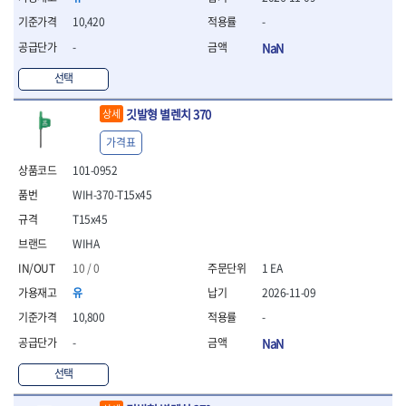
- 조절식렌치
- 볼트세터
10,420
-
- 너트드라이버
-
NaN
- 자화기
- 레이저팁 드라이버
선택
- 라쳇렌치
깃발형 별렌치 370
상세
- 임팩엑스트라롱소켓
- 파워렌치
가격표
- 드릴척아답타
101-0952
- 조인트플러그소켓
- 옵셋렌치
WIH-370-T15x45
- 파워렌치
T15x45
- 소켓홀더
WIHA
- 클라이밍비트
- 토크아답타
10 / 0
1 EA
- 비트소켓세트
유
2026-11-09
- 포지비트
10,800
-
- 일자비트
-
NaN
- 임팩별비트
- 임팩일자비트
선택
- 임팩포지비트
- 임팩십자비트