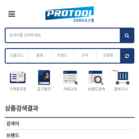
×
Ri
×
Toggle Menu
카테고리 검색
브랜드 검색
To
작업공구.종합
배관.전동.에어.
가나다
ABC
M
공구
운반
전체
ㄱ
ㄴ
ㄷ
ㄹ
ㅁ
ㅂ
ㅅ
ㅇ
ㅈ
소켓,렌치,드라이버
배관공구.장비
ㅊ
ㅋ
ㅌ
ㅍ
ㅎ
- 소켓
- 파이프렌치
- 롱소켓
- 스트랩락파이프핸들
- 세미롱소켓
- 파이프커터
전체
- 엑스트라롱소켓
- 튜빙커터
- 임팩소켓
- 리머
1-DAY
ABC
가격표주문
공구명가
카테고리
브랜드검색
장바구니
- 임팩세미롱소켓
- 밴더
ACE POWER
Armor Tool, LLC
- 임팩롱소켓
- 동파이프확관기
AURIOU
Benchcrafted
- 유니버셜소켓
- 파이프나사산가공기
상품검색결과
BHS(영창망치)
BTK
- 별소켓
- 오스타세트
CHANNELLOCK
CMO
- 롱별소켓
- 파이프가공기
검색어
- 임팩별소켓
- 바이스
CMT
CP
- 임팩롱별소켓
- 파이프스탠드
CROWN
DEWIT
브랜드
- 비트소켓
- 파이프바이스