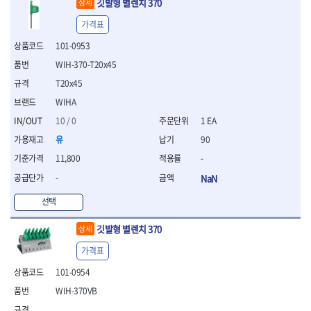
깃발형 별렌치 370
상세
- 십자비트
가격표
- 임팩별비트소켓
- 임팩XZN비트소켓
101-0953
- 십자비트소켓
WIH-370-T20x45
- 일자비트소켓
T20x45
- XZN비트
- 임팩XZN비트
WIHA
- 라쳇핸들세트
10 / 0
1 EA
- 사각비트
유
90
- 토크드라이버
- 포지비트소켓
11,800
-
- 임팩포지비트소켓
-
NaN
플라이어,몽키,스패너
선택
- 뻰치
- 편구스패너
깃발형 별렌치 370
상세
- 플라이어
- 니퍼
가격표
- 롱노우즈
101-0954
- 스냅링플라이어
WIH-370VB
- 그룹조인트플라이어
- 케이블커터