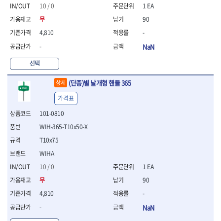
- 절연펜치
10 / 0
1 EA
- 절연니퍼
무
90
- 절연가위
- 절연비트
4,810
-
- 절연드라이버교체날
-
NaN
- 절연공구세트
- 절연라쳇렌치
선택
- 절연라쳇렌치세트
(단종)별 날개형 핸들 365
상세
- 절연볼트커터
- 절연아답타
가격표
- 절연펀치
101-0810
- 기타
- 방폭연결대
WIH-365-T10x50-X
- 방폭옵셋렌치
T10x75
- 방폭니퍼
WIHA
- 방폭펜치
- 방폭플라이어
10 / 0
1 EA
- 방폭가위
무
90
- 방폭렌치
4,810
-
- 방폭스패너
-
NaN
- 방폭비트소켓
- 방폭아답타