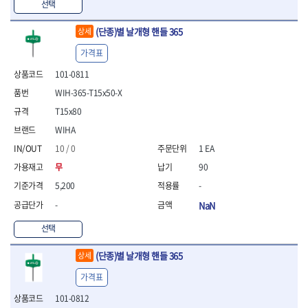
선택
- 방폭T렌치
- 방폭드라이버
(단종)별 날개형 핸들 365
상세
- 방폭펀치
가격표
- 절연포지비트소켓
철공공구
101-0811
- 볼트커터
WIH-365-T15x50-X
- 핸드볼트커터
T15x80
- 항공가위
WIHA
- 클램프
- 망치
10 / 0
1 EA
- 빠루망치
무
90
- 볼핀망치
5,200
-
- 함마망치
- 도끼
-
NaN
- 망치헤드
선택
- 판금망치
- 나일론무반동망치
(단종)별 날개형 핸들 365
상세
- 플라스틱망치
- 고무망치
가격표
- 핀펀치
101-0812
- 센타펀치