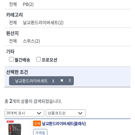
DH신바람
DMT
전체
PB(2)
- 육각비트소켓
- 유압전선압착기
산업.안전.웰딩.
목공공구.목공
EIGHT
EISHIN
- 임팩육각비트소켓
- 듀잇밴더
계절
기계
카테고리
EKLIND
ELIPSE
- 별비트소켓
- 마이크로드레인
전체
날교환드라이버세트(2)
ENGINEER
EXPERT
- XZN비트소켓
- 마이크로릴
산업, 생활용품
조각도.끌
FASTCAP
FISKARS
- 임팩육각비트
- 시스네이크컴팩
원산지
- 펜
- 평도
- 임팩비트
- 시스네이크미니릴
FLAG
FLEX
- 나사고정제
- 아사도
전체
스위스(2)
- 임팩비트홀더
- 시스네이크
FLEXCUT
FORREST
- 배관밀봉제
- 환도
- 유니버셜조인트
- 배관검사용모니터
기타
GIANTLOK
HALDER
- 윤활방청제
- 심환도
- 아답타
- 내시경카메라
- 선글라스, 고글
- 곡환도
HAZET
HIOKI
월간배송
프로모션
- 연결대
- 라인송신기
- 설치형가림막
- 삼각도
HIT
IR
- 임팩연결대
- 탐지용수신기
- 블로워
- 곡아사도
선택한 조건
IRWIN
ISOTOOL
- 볼연결대
- 콤비네이션청소기
- 전선릴
- 곡삼각도
JOKARI
KAKURI
날교환드라이버세트
- 볼연결대세트
- 수동스피너
- 연장선
- 조각도
- 라쳇핸들
- 프렉스샤프트
Katimax
KAWASA
- 마카
- 대형평도
- 퀵릴리스라쳇핸들
- 액세서리
KBS
KHEIRON
- 매직
- 조각도세트
- 플렉시블라쳇핸들
- 전동드럼머신
2
총
개의 상품이 검색되었습니다.
KLEIN
KNIPEX
- 작업등
- D형조각도
- 단축라쳇핸들
- 스프링청소기
- 케이블타이
- 카빙나이프
KOKEN
KOMELON
- 라쳇아답터
- 고압파이프세척기
- 스피커
- 나이프
측정공구.절삭
자동차공구.장
KTC
KUKEN
- 수동복스대
- 건/습식 청소기
- 스코프
공구
비
안전용품
LENOX(사입)
LENOX(수입)
날교환드라이버세트(클래식)
상세
- 스핀드라이버
- 청소기악세서리
- 손도끼
- 안전안경
LIENIELSEN
LOCTITE
- 소켓레일세트
- 체인파이프렌치
가격표
- 목공용끌