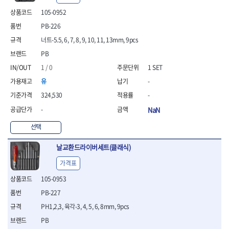
- 안전고글
측정도구
자동차용장비
- 롱소켓레일세트
- 동파이프커터
LOGOSOL(AGMA)
LONCIN
- 목공용끌세트
105-0952
- 방진마스크
- 자
- 타이어탈착기
- 육각비트소켓레일세트
- 플라스틱파이프커터
MACHAN
MAFELL
- 나무상자케이스
- 방독마스크
- 줄자
- 타이어휠발란스
- 소켓세트
- 디버러
PB-226
MARTOR
MAYHEW
- 버니셔
- 보호복
- 컴퍼스
- 판금작기세트
- 스터드풀러
- 동파이프확관기세트
너트-5.5, 6, 7, 8, 9, 10, 11, 13mm, 9pcs
- 끌
MCC
MEGA
- 장갑
- 분도기
- 리프트
- 너트트위스터
- 전동오스타세트
- 가우지
PB
MORSE
NANIWA
- 낙하방지코드
- 수평기
- 판금계측자
- 볼트트위스터
- 배관내시경
- 조각칼
- 무릎 보호대
NICHOLSON
Norton
- 테파게이지
- 핸드훅크
1 / 0
1 SET
- 탭홀더
- 배관청소기
- 끌세트
- 레이저메타
- 엔진홀드
OLSON
OSEIN
- 다이홀더
- 하수구청소기
전기.계절상품
유
-
- 대패
- 기타 측정도구
- 코끼리잭
- T형소켓렌치
- 오거
PB
PFEIL
- 열풍기
- 톱
324,530
-
- 검전테스터
- 가래지잭
- 옵셋라쳇렌치
- 커터
- 히터
PICA
PICARD
- 대패날
-
NaN
- 라쳇렌치세트
- 스프링헤드
- 충전식분무기
토크렌치
자동차용공구
PROXXON
RICHMOND
- 미니터닝세트
- 임팩드라이버
- PVC커터
- 선풍기
- 토크렌치바디
- 플레어너트소켓
선택
- 포스너비트
RIDGID
ROBERTSORBY
- 임팩드라이버세트
- 기타 악세사리
- 용접기
- 토크렌치
- 인젝터스페셜소켓
- 악세사리
ROTARY LIFT
ROTHENBERGER
- 비트라쳇핸들
- 콤프레샤
- LED충전식작업등
- 디지탈토크렌치
- 드레인플러그소켓
날교환드라이버세트(클래식)
- 클로스샌딩롤
RUBI
RUKO
- 비트
- LED램프
- 토크렌치라쳇헤드
- 벨트텐션풀리렌치
전동.충전공구
- 스프레이건
가격표
RYOBI
S.Djarv Hantverk AB
- 파워비트
- 예초기
- 토크렌치스패너헤드
- 리무버
- 드릴
- 작업용톱
- 양용드라이버비트
SCANGRIP
Scanprobe
- 라디에이터
- 토크렌치링헤드
- 드래그링크소켓
105-0953
- 드라이버
- 송곳
- 파워비트세트
- 심지난로
- 토크아답타
SENCI
SHINANO
- 록너트버스터
- 임팩렌치
- 각끌
PB-227
- 너트세터
- 온수 히터
- 크로우풋
- 토션바
SHOPVAC
SICE
- 샌더
- 측정자
PH1,2,3, 육각-3, 4, 5, 6, 8mm, 9pcs
- 마그네틱너트세터
- 열선
- 토크테스터기
- 임팩뒤바퀴휠너트소켓
- 앵글그라인더
- 클립
SKIL
SMOOS
- 슬라이딩마그네틱너트
- 정온선
PB
- 비디오스코프
- 반사경
- 컷쏘
- 컴파스
SOURCE
SPARTAN