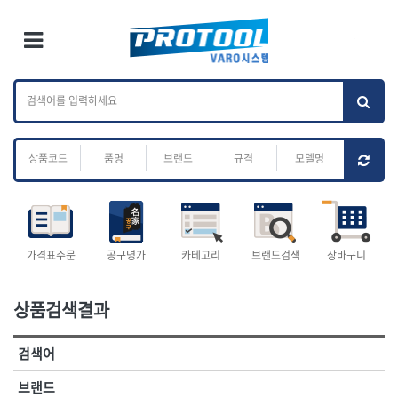
×
Ri
×
Toggle Menu
카테고리 검색
브랜드 검색
To
작업공구.종합
배관.전동.에어.
가나다
ABC
M
공구
운반
전체
ㄱ
ㄴ
ㄷ
ㄹ
ㅁ
ㅂ
ㅅ
ㅇ
ㅈ
소켓,렌치,드라이버
배관공구.장비
ㅊ
ㅋ
ㅌ
ㅍ
ㅎ
- 소켓
- 파이프렌치
- 롱소켓
- 스트랩락파이프핸들
- 세미롱소켓
- 파이프커터
전체
- 엑스트라롱소켓
- 튜빙커터
- 임팩소켓
- 리머
1-DAY
ABC
가격표주문
공구명가
카테고리
브랜드검색
장바구니
- 임팩세미롱소켓
- 밴더
ACE POWER
Armor Tool, LLC
- 임팩롱소켓
- 동파이프확관기
AURIOU
Benchcrafted
- 유니버셜소켓
- 파이프나사산가공기
상품검색결과
BHS(영창망치)
BTK
- 별소켓
- 오스타세트
CHANNELLOCK
CMO
- 롱별소켓
- 파이프가공기
검색어
- 임팩별소켓
- 바이스
CMT
CP
- 임팩롱별소켓
- 파이프스탠드
CROWN
DEWIT
브랜드
- 비트소켓
- 파이프바이스