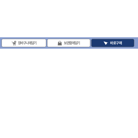
- 조절식렌치
- 볼트세터
- 너트드라이버
- 자화기
- 레이저팁 드라이버
- 라쳇렌치
- 임팩엑스트라롱소켓
장바구니에 담기
보관함에 담기
바로구매
- 파워렌치
- 드릴척아답타
- 조인트플러그소켓
- 옵셋렌치
- 파워렌치
- 소켓홀더
- 클라이밍비트
(주)프로툴 / 송치영
- 토크아답타
사업자등록번호 : 202-81-42885 통신판매업신고번호 : 제 2008-서울금천-0251호
- 비트소켓세트
(주)프로툴 서울특별시 시흥대로 481 (독산동) 프로툴빌딩
- 포지비트
- 일자비트
2021 VARO - ALL RIGHTS RESERVED. ( 사전 동의 없이 VARO 사이트의 일체 정
- 임팩별비트
보, 컨텐츠 및 UI등을 무단 사용할 수 없습니다. )
- 임팩일자비트
- 임팩포지비트
- 임팩십자비트