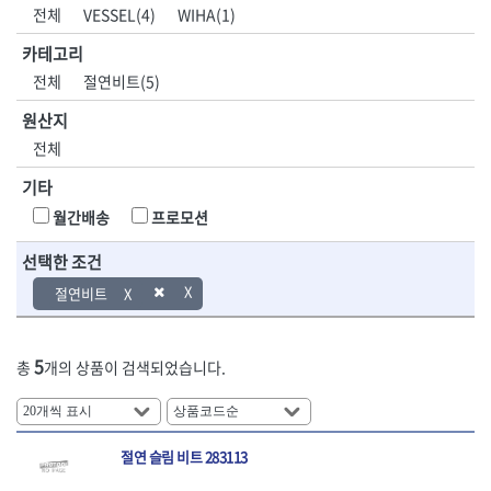
DH신바람
DMT
전체
VESSEL(4)
WIHA(1)
- 육각비트소켓
- 유압전선압착기
산업.안전.웰딩.
목공공구.목공
EIGHT
EISHIN
- 임팩육각비트소켓
- 듀잇밴더
계절
기계
카테고리
EKLIND
ELIPSE
- 별비트소켓
- 마이크로드레인
전체
절연비트(5)
ENGINEER
EXPERT
- XZN비트소켓
- 마이크로릴
산업, 생활용품
조각도.끌
FASTCAP
FISKARS
- 임팩육각비트
- 시스네이크컴팩
원산지
- 펜
- 평도
- 임팩비트
- 시스네이크미니릴
FLAG
FLEX
- 나사고정제
- 아사도
전체
- 임팩비트홀더
- 시스네이크
FLEXCUT
FORREST
- 배관밀봉제
- 환도
- 유니버셜조인트
- 배관검사용모니터
기타
GIANTLOK
HALDER
- 윤활방청제
- 심환도
- 아답타
- 내시경카메라
- 선글라스, 고글
- 곡환도
HAZET
HIOKI
월간배송
프로모션
- 연결대
- 라인송신기
- 설치형가림막
- 삼각도
HIT
IR
- 임팩연결대
- 탐지용수신기
- 블로워
- 곡아사도
선택한 조건
IRWIN
ISOTOOL
- 볼연결대
- 콤비네이션청소기
- 전선릴
- 곡삼각도
JOKARI
KAKURI
절연비트
- 볼연결대세트
- 수동스피너
- 연장선
- 조각도
- 라쳇핸들
- 프렉스샤프트
Katimax
KAWASA
- 마카
- 대형평도
- 퀵릴리스라쳇핸들
- 액세서리
KBS
KHEIRON
- 매직
- 조각도세트
- 플렉시블라쳇핸들
- 전동드럼머신
5
총
개의 상품이 검색되었습니다.
KLEIN
KNIPEX
- 작업등
- D형조각도
- 단축라쳇핸들
- 스프링청소기
- 케이블타이
- 카빙나이프
KOKEN
KOMELON
- 라쳇아답터
- 고압파이프세척기
- 스피커
- 나이프
측정공구.절삭
자동차공구.장
KTC
KUKEN
- 수동복스대
- 건/습식 청소기
- 스코프
공구
비
안전용품
LENOX(사입)
LENOX(수입)
- 스핀드라이버
- 청소기악세서리
절연 슬림 비트 283113
- 손도끼
- 안전안경
LIENIELSEN
LOCTITE
- 소켓레일세트
- 체인파이프렌치
- 목공용끌