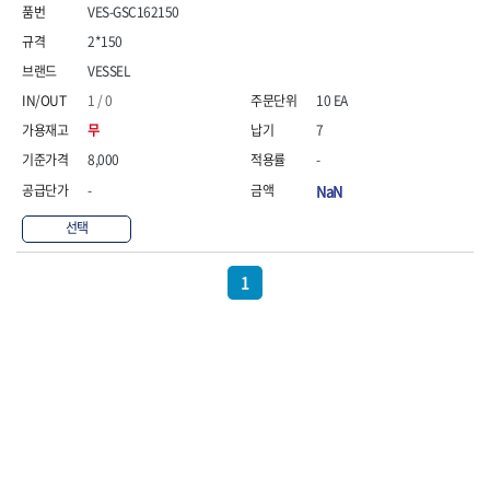
- 통나무쪼개기
- 날교환드라이버세트
- 에어오비탈센더
이젠
이홈
VES-GSC162150
- 전동대패
- 드라이버핸들
- 에어드라이버
일레드
조란
2*150
- 가든툴세트
- 비트세트
- 에어다이그라인더
츠노다(TTC)
콰이어트존
VESSEL
- 비트홀다드라이버
- 에어멀티샌더
연마기계
타이거(TIGER)
플렉스-절단석
1 / 0
10 EA
- 비트홀다드라이버세트
- 에어앵글그라인더
- 습식그라인더
협성
황금손
- 드라이버블레이드
- 에어리베터기
- 건식그라인더
무
7
- 비트드라이버
- 타이어압력게이지
- 연마지그
8,000
-
- 별비트
- 에어밸트샌더
- 연마숫돌
-
NaN
- 육각비트
- 에어원형샌더
- 기타 악세사리
- 검전드라이버
- 에어폴리셔
목공기계
선택
- 육각T렌치
- 에어톱
- 루터, 루터테이블
- 전동비트홀다
- 에어펀치
- 샌더폴리셔
1
- 드라이버비트세트
- 에어스프레이건
기타목공구
- 옵셋드라이버
- 에어원터치카플러
- 클램프
- 스크래퍼드라이버
- 에어건
- 시계드라이버
운반기기
- 정밀드라이버
- 데크트럭
- 기어렌치
- 핸드카트
- 육각복스드라이버
- 운반대차
- 스크류드라이버
- 운반가방
- 툴첵플러스