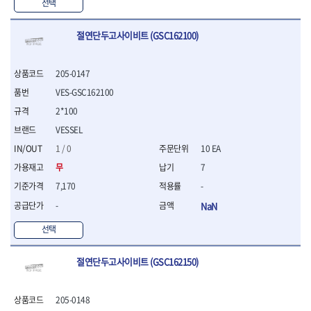
WIHA
WOODCRAFT
- 청소기
선택
- 임팩휠너트소켓
- 테이블쏘
- T별렌치세트
- 오토해머
XCELITE
XPROTOOL-기어렌치
- 원형톱날
- 깃발형별렌치
ZETA
ZETA(LED)
전동악세서리
절연단두고사이비트 (GSC162100)
- 샌딩디스크
- 너트T렌치
- 충전드릴용소켓
ZETA(PVC커터)
ZETA(라디에이터)
- 스크롤쏘날
- 별T렌치
- 전동비트롱소켓
- 숫돌
ZETA(비트셋트)
ZETA(자화기)
- 소켓비트세트
205-0147
- 드릴비트
- 다이아몬드숫돌
- 공구세트
ZETA(커터)
ZONE KING
VES-GSC162100
- 비트세트
- 원형톱날/루터비트
- 드라이버세트
가드맨
게링 HSS
- 드릴척
- 루터비트
2*100
- 렌치세트
게링 HSS-CO
나노원
- 육각비트
- 루터비트세트
- 육각드라이버
VESSEL
나이텍스
대건
- 퀵릴리스비트소켓
- 직쏘날
- 드라이버
1 / 0
10 EA
대건케이블
동해
- 전동비트소켓
- 디지털앵글파인더
- 타격드라이버
- 롱자석소켓
무
7
디월트
디월트 인버터 발전기
- 띠톱날
- 양용드라이버
- 소켓아답타
- 모종삽
라이트 세이키
맘모스
- 너트드라이버
7,170
-
- 악세서리
- 갈퀴
- 별드라이버
멜텍
미주산업
-
NaN
- 청소기
- 호미
- 일자드라이버
바람돌이
백마
- 컷쏘날
- 스포크
선택
- 십자드라이버
벡스
북성
- 원형톱날
- 파종기
- 포지드라이버
스팀코리아
아임삭
- 홈클리너
- 라운드너트드라이버
에어공구
절연단두고사이비트 (GSC162150)
에버그린
에코파워팩
- 제초기
- 양용드라이버핸들
- 에어라쳇렌치
에코플로우
엠파이어
- 삽
- 포켓양용드라이버
- 에어임팩렌치
- 괭이
205-0148
우주전열(겨울)
우주전열(여름)
- 드라이버날
- 에어드릴