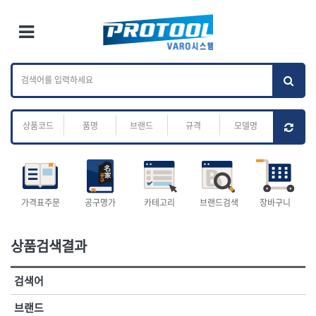
×
Ri
×
Toggle Menu
카테고리 검색
브랜드 검색
To
작업공구.종합
배관.전동.에어.
가나다
ABC
M
공구
운반
전체
ㄱ
ㄴ
ㄷ
ㄹ
ㅁ
ㅂ
ㅅ
ㅇ
ㅈ
소켓,렌치,드라이버
배관공구.장비
ㅊ
ㅋ
ㅌ
ㅍ
ㅎ
- 소켓
- 파이프렌치
- 롱소켓
- 스트랩락파이프핸들
- 세미롱소켓
- 파이프커터
전체
- 엑스트라롱소켓
- 튜빙커터
- 임팩소켓
- 리머
1-DAY
ABC
가격표주문
공구명가
카테고리
브랜드검색
장바구니
- 임팩세미롱소켓
- 밴더
ACE POWER
Armor Tool, LLC
- 임팩롱소켓
- 동파이프확관기
AURIOU
Benchcrafted
- 유니버셜소켓
- 파이프나사산가공기
상품검색결과
BHS(영창망치)
BTK
- 별소켓
- 오스타세트
CHANNELLOCK
CMO
- 롱별소켓
- 파이프가공기
검색어
- 임팩별소켓
- 바이스
CMT
CP
- 임팩롱별소켓
- 파이프스탠드
CROWN
DEWIT
브랜드
- 비트소켓
- 파이프바이스