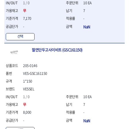
세터
- 콤프레셔
- 토크드라이버핸들
- 오일휠타소켓
- 각도절단기
1 / 0
10 EA
- 작업대
STAHLWILLE
STANZANI
- 비트아답타
- 토크드라이버세트
- 레버바
- 플런지쏘
- 물림쇠
무
7
SWANSON
TEFENPLAST
- 충전드릴용롱소켓
- 토크드라이버
- 호스클램프플라이어
- 블로워
- 측정기
7,170
-
- 나비볼트소켓
TENGU
THETA -직판오일등
- 토크드라이버블레이드
- 피스톤링컴프레셔
- 밴드쏘
- 디지털습도측정기
- 스파크플러그소켓
- 다이얼토크렌치
THETA-공구함
THETA-드라이버
- 드로우핸들
-
NaN
- 원형톱
- 지그그리퍼시스템
- 비트소켓레일세트
- 토크멀티플라이어
- 판금돌리
THETA-랜턴
THETA-망치
- 해머드릴
- 치즐
선택
- 임팩비트소켓
- 토크렌치비트홀다헤드
- 스파크플러그플라이어
- 임팩드라이버
- 치즐세트
THETA-몽키
THETA-소켓비트
- 조인트
- 가방/케이스
- 범핑망치
- 로터리해머
- 파팅툴
THETA-스패너
THETA-운반구
- 세미롱임팩소켓
절연단두고사이비트 (GSC161150)
- 픽업툴
- 라쳇렌치
- 터닝툴세트
절삭공구
THETA-자동몽키
THETA-자석소켓
- 라쳇헤드
- 클립플라이어
- 전동가위
- 할로윙툴
- 홀쏘날
THETA-전동악세서리
THETA-측정
- 임팩아답타
- 허브캡풀러
- 직쏘
- 캘리퍼
- 바이메탈홀쏘날
205-0146
- 비트홀다
THETA-커터,가위
THETA-핸드카트
- 산소센서소켓
- 멀티커터
- 잭나이프
- 하이스드릴
- 볼L렌치세트
VES-GSC161150
THETA-헤라
THOMAS FLINN
- 클립리무버
- 광택기
- 스코프세트
- 하이스코발트드릴
- L렌치세트
- 자석접시
TOP
TOPTUL
- 앵글그라인더
1*150
- 조각세트
- 드릴세트
- 볼L렌치
- 작업용등받이
- 샌딩머신
- 크래프트카버세트
TORMEK
TRACER
- 아바
VESSEL
- L렌치
- 자동차전용공구
- 밴드쏘
- 말렛스위프
- 반대탭
TSUNESABURO
TUOFU
1 / 0
10 EA
- 별렌치세트
- 타이어레버
- 콤보세트
- 목공용망치
- 톱날
TWOCHERRYS
UVEX
- 별렌치
- 스크래퍼
무
7
- 충전광택기
- 절단석
대패
VALLORBE
VAUGHAN
- T렌치
- 후크드라이버
- 로터리해머
8,000
-
- 원형톱날
- 스크래퍼
- T렌치세트
VBW
VESSEL
- 너트그립소켓
- 배터리
- 핸드툴세트
-
NaN
- 접렌치
WALTER
WERA
- 충전기
임팩휠너트소켓
- 다이아몬드휠
- 접별렌치