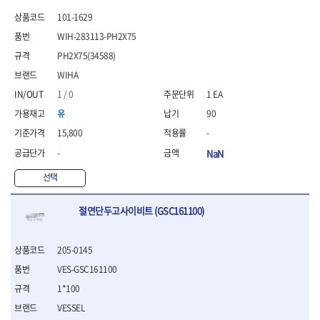
- 안전고글
측정도구
자동차용장비
- 롱소켓레일세트
- 동파이프커터
LOGOSOL(AGMA)
LONCIN
- 목공용끌세트
101-1629
- 방진마스크
- 자
- 타이어탈착기
- 육각비트소켓레일세트
- 플라스틱파이프커터
MACHAN
MAFELL
- 나무상자케이스
- 방독마스크
- 줄자
- 타이어휠발란스
- 소켓세트
- 디버러
WIH-283113-PH2X75
MARTOR
MAYHEW
- 버니셔
- 보호복
- 컴퍼스
- 판금작기세트
- 스터드풀러
- 동파이프확관기세트
PH2X75(34588)
- 끌
MCC
MEGA
- 장갑
- 분도기
- 리프트
- 너트트위스터
- 전동오스타세트
- 가우지
WIHA
MORSE
NANIWA
- 낙하방지코드
- 수평기
- 판금계측자
- 볼트트위스터
- 배관내시경
- 조각칼
- 무릎 보호대
NICHOLSON
Norton
- 테파게이지
- 핸드훅크
1 / 0
1 EA
- 탭홀더
- 배관청소기
- 끌세트
- 레이저메타
- 엔진홀드
OLSON
OSEIN
- 다이홀더
- 하수구청소기
전기.계절상품
유
90
- 대패
- 기타 측정도구
- 코끼리잭
- T형소켓렌치
- 오거
PB
PFEIL
- 열풍기
- 톱
15,800
-
- 검전테스터
- 가래지잭
- 옵셋라쳇렌치
- 커터
- 히터
PICA
PICARD
- 대패날
-
NaN
- 라쳇렌치세트
- 스프링헤드
- 충전식분무기
토크렌치
자동차용공구
PROXXON
RICHMOND
- 미니터닝세트
- 임팩드라이버
- PVC커터
- 선풍기
- 토크렌치바디
- 플레어너트소켓
선택
- 포스너비트
RIDGID
ROBERTSORBY
- 임팩드라이버세트
- 기타 악세사리
- 용접기
- 토크렌치
- 인젝터스페셜소켓
- 악세사리
ROTARY LIFT
ROTHENBERGER
- 비트라쳇핸들
- 콤프레샤
- LED충전식작업등
- 디지탈토크렌치
- 드레인플러그소켓
- 클로스샌딩롤
절연단두고사이비트 (GSC161100)
RUBI
RUKO
- 비트
- LED램프
- 토크렌치라쳇헤드
- 벨트텐션풀리렌치
전동.충전공구
- 스프레이건
RYOBI
S.Djarv Hantverk AB
- 파워비트
- 예초기
- 토크렌치스패너헤드
- 리무버
- 드릴
- 작업용톱
- 양용드라이버비트
SCANGRIP
Scanprobe
- 라디에이터
- 토크렌치링헤드
- 드래그링크소켓
205-0145
- 드라이버
- 송곳
- 파워비트세트
- 심지난로
- 토크아답타
SENCI
SHINANO
- 록너트버스터
- 임팩렌치
- 각끌
VES-GSC161100
- 너트세터
- 온수 히터
- 크로우풋
- 토션바
SHOPVAC
SICE
- 샌더
- 측정자
1*100
- 마그네틱너트세터
- 열선
- 토크테스터기
- 임팩뒤바퀴휠너트소켓
- 앵글그라인더
- 클립
SKIL
SMOOS
- 슬라이딩마그네틱너트
- 정온선
VESSEL
- 비디오스코프
- 반사경
- 컷쏘
- 컴파스
SOURCE
SPARTAN