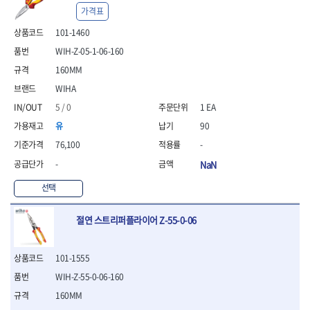
- 안전고글
측정도구
자동차용장비
- 롱소켓레일세트
- 동파이프커터
LOGOSOL(AGMA)
LONCIN
가격표
- 목공용끌세트
- 방진마스크
- 자
- 타이어탈착기
- 육각비트소켓레일세트
- 플라스틱파이프커터
MACHAN
MAFELL
- 나무상자케이스
- 방독마스크
101-1460
- 줄자
- 타이어휠발란스
- 소켓세트
- 디버러
MARTOR
MAYHEW
- 버니셔
- 보호복
- 컴퍼스
- 판금작기세트
- 스터드풀러
- 동파이프확관기세트
WIH-Z-05-1-06-160
- 끌
MCC
MEGA
- 장갑
- 분도기
- 리프트
- 너트트위스터
- 전동오스타세트
160MM
- 가우지
MORSE
NANIWA
- 낙하방지코드
- 수평기
- 판금계측자
- 볼트트위스터
- 배관내시경
- 조각칼
WIHA
- 무릎 보호대
NICHOLSON
Norton
- 테파게이지
- 핸드훅크
- 탭홀더
- 배관청소기
- 끌세트
- 레이저메타
- 엔진홀드
OLSON
OSEIN
5 / 0
1 EA
- 다이홀더
- 하수구청소기
전기.계절상품
- 대패
- 기타 측정도구
- 코끼리잭
- T형소켓렌치
- 오거
PB
PFEIL
- 열풍기
유
90
- 톱
- 검전테스터
- 가래지잭
- 옵셋라쳇렌치
- 커터
- 히터
PICA
PICARD
- 대패날
76,100
-
- 라쳇렌치세트
- 스프링헤드
- 충전식분무기
토크렌치
자동차용공구
PROXXON
RICHMOND
- 미니터닝세트
-
NaN
- 임팩드라이버
- PVC커터
- 선풍기
- 토크렌치바디
- 플레어너트소켓
- 포스너비트
RIDGID
ROBERTSORBY
- 임팩드라이버세트
- 기타 악세사리
- 용접기
- 토크렌치
- 인젝터스페셜소켓
- 악세사리
선택
ROTARY LIFT
ROTHENBERGER
- 비트라쳇핸들
- 콤프레샤
- LED충전식작업등
- 디지탈토크렌치
- 드레인플러그소켓
- 클로스샌딩롤
RUBI
RUKO
- 비트
- LED램프
- 토크렌치라쳇헤드
- 벨트텐션풀리렌치
전동.충전공구
- 스프레이건
절연 스트리퍼플라이어 Z-55-0-06
RYOBI
S.Djarv Hantverk AB
- 파워비트
- 예초기
- 토크렌치스패너헤드
- 리무버
- 드릴
- 작업용톱
- 양용드라이버비트
SCANGRIP
Scanprobe
- 라디에이터
- 토크렌치링헤드
- 드래그링크소켓
- 드라이버
- 송곳
- 파워비트세트
- 심지난로
- 토크아답타
SENCI
SHINANO
- 록너트버스터
- 임팩렌치
101-1555
- 각끌
- 너트세터
- 온수 히터
- 크로우풋
- 토션바
SHOPVAC
SICE
- 샌더
- 측정자
WIH-Z-55-0-06-160
- 마그네틱너트세터
- 열선
- 토크테스터기
- 임팩뒤바퀴휠너트소켓
- 앵글그라인더
- 클립
SKIL
SMOOS
160MM
- 슬라이딩마그네틱너트
- 정온선
- 비디오스코프
- 반사경
- 컷쏘
- 컴파스
SOURCE
SPARTAN