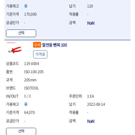
- 조절식렌치
유
120
- 볼트세터
- 너트드라이버
170,000
-
- 자화기
-
NaN
- 레이저팁 드라이버
- 라쳇렌치
선택
- 임팩엑스트라롱소켓
- 파워렌치
절연용 뺀찌 100
상세
- 드릴척아답타
가격표
- 조인트플러그소켓
119-0004
- 옵셋렌치
- 파워렌치
ISO-100-205
- 소켓홀더
205mm
- 클라이밍비트
ISOTOOL
- 토크아답타
- 비트소켓세트
0 / 0
1 EA
- 포지비트
유
2022-08-14
- 일자비트
64,070
-
- 임팩별비트
- 임팩일자비트
-
NaN
- 임팩포지비트
선택
- 임팩십자비트