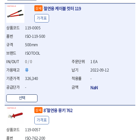
- 십자비트
절연용 케이블 컷터 119
상세
- 임팩별비트소켓
- 임팩XZN비트소켓
가격표
- 십자비트소켓
119-0005
- 일자비트소켓
ISO-119-500
- XZN비트
- 임팩XZN비트
500mm
- 라쳇핸들세트
ISOTOOL
- 사각비트
0 / 0
1 EA
- 토크드라이버
유
2022-09-12
- 포지비트소켓
- 임팩포지비트소켓
326,340
-
플라이어,몽키,스패너
-
NaN
- 뻰치
선택
- 편구스패너
- 플라이어
8˝절연용 몽키 762
상세
- 니퍼
- 롱노우즈
가격표
- 스냅링플라이어
119-0057
- 그룹조인트플라이어
ISO-762-200
- 케이블커터