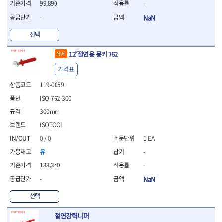
99,890
-
- 라쳇 드라이버
- 라쳇스패너
-
NaN
- 스피드렌치
선택
- 모터렌치
- 함마스패너
12˝절연용 몽키 762
상세
절연.전설.방폭공구
가격표
- 절연옵셋렌치
- 절연연결대
119-0059
- 절연드라이버
ISO-762-300
- 절연스패너
300mm
- 절연T렌치
- 절연소켓
ISOTOOL
- 절연별소켓
0 / 0
1 EA
- 절연별비트소켓
유
-
- 절연육각비트소켓
- 절연라쳇핸들
133,340
-
- 절연렌치
-
NaN
- 절연토크렌치
- 절연콤비네이션렌치
선택
- 절연링렌치
절연강력니퍼
- 절연플라이어