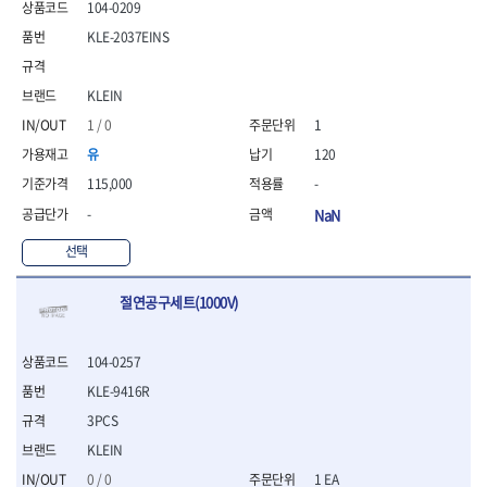
- 통나무쪼개기
104-0209
- 날교환드라이버세트
- 에어오비탈센더
이젠
이홈
- 전동대패
- 드라이버핸들
- 에어드라이버
일레드
조란
KLE-2037EINS
- 가든툴세트
- 비트세트
- 에어다이그라인더
츠노다(TTC)
콰이어트존
- 비트홀다드라이버
- 에어멀티샌더
연마기계
타이거(TIGER)
플렉스-절단석
KLEIN
- 비트홀다드라이버세트
- 에어앵글그라인더
- 습식그라인더
협성
황금손
- 드라이버블레이드
- 에어리베터기
1 / 0
1
- 건식그라인더
- 비트드라이버
- 타이어압력게이지
- 연마지그
유
120
- 별비트
- 에어밸트샌더
- 연마숫돌
115,000
-
- 육각비트
- 에어원형샌더
- 기타 악세사리
-
NaN
- 검전드라이버
- 에어폴리셔
목공기계
- 육각T렌치
- 에어톱
- 루터, 루터테이블
선택
- 전동비트홀다
- 에어펀치
- 샌더폴리셔
- 드라이버비트세트
- 에어스프레이건
기타목공구
절연공구세트(1000V)
- 옵셋드라이버
- 에어원터치카플러
- 클램프
- 스크래퍼드라이버
- 에어건
- 시계드라이버
운반기기
104-0257
- 정밀드라이버
- 데크트럭
KLE-9416R
- 기어렌치
- 핸드카트
- 육각복스드라이버
3PCS
- 운반대차
- 스크류드라이버
KLEIN
- 운반가방
- 툴첵플러스
0 / 0
1 EA