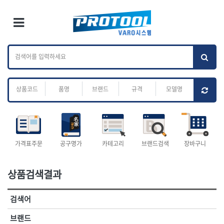
×
Ri
×
Toggle Menu
카테고리 검색
브랜드 검색
To
작업공구.종합
배관.전동.에어.
가나다
ABC
M
공구
운반
전체
ㄱ
ㄴ
ㄷ
ㄹ
ㅁ
ㅂ
ㅅ
ㅇ
ㅈ
소켓,렌치,드라이버
배관공구.장비
ㅊ
ㅋ
ㅌ
ㅍ
ㅎ
- 소켓
- 파이프렌치
- 롱소켓
- 스트랩락파이프핸들
- 세미롱소켓
- 파이프커터
전체
- 엑스트라롱소켓
- 튜빙커터
- 임팩소켓
- 리머
1-DAY
ABC
가격표주문
공구명가
카테고리
브랜드검색
장바구니
- 임팩세미롱소켓
- 밴더
ACE POWER
Armor Tool, LLC
- 임팩롱소켓
- 동파이프확관기
AURIOU
Benchcrafted
- 유니버셜소켓
- 파이프나사산가공기
상품검색결과
BHS(영창망치)
BTK
- 별소켓
- 오스타세트
CHANNELLOCK
CMO
- 롱별소켓
- 파이프가공기
검색어
- 임팩별소켓
- 바이스
CMT
CP
- 임팩롱별소켓
- 파이프스탠드
CROWN
DEWIT
브랜드
- 비트소켓
- 파이프바이스