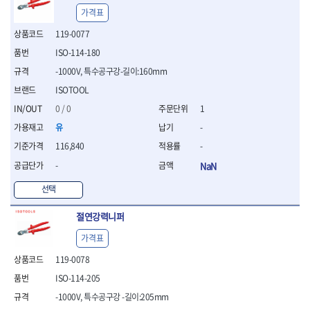
- 절연전공칼
가격표
- 절연안전모
119-0077
- 절연매트
- 방폭소켓
ISO-114-180
- 방폭라쳇핸들
-1000V, 특수공구강-길이:160mm
- 방폭콤비네이션렌치
ISOTOOL
- 방폭함마스패너
- 절연일자드라이버
0 / 0
1
- 절연별드라이버
유
-
- 절연드라이버세트
116,840
-
- 스트리퍼
-
NaN
- 라쳇케이블커터
- 자동스트리퍼
선택
- 케이블스트리퍼
- 압착기
절연강력니퍼
- 핀셋
- 절연공구세트
가격표
- 절연비트홀다
119-0078
- 절연비트홀다드라이버
ISO-114-205
- 방폭망치
- 절연L렌치
-1000V, 특수공구강 -길이:205mm