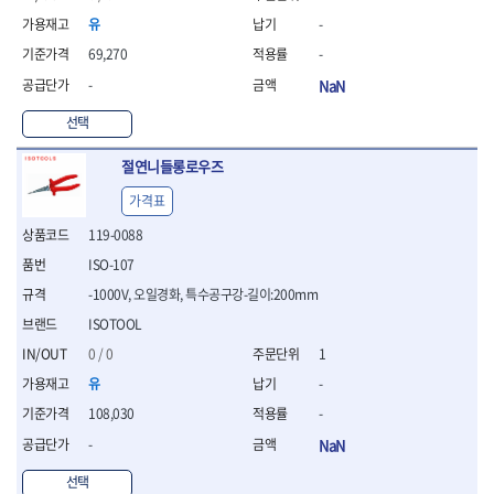
연마용품
유
-
- 조줄
- 철공용줄
69,270
-
- 목공용줄
-
NaN
- 조줄세트
- 판금줄홀더
선택
- 줄
절연니들롱로우즈
공구함.공구집
- 공구함
가격표
- 탑체스터
119-0088
- 플라스틱이동공구함
- 공구통
ISO-107
- 기타공구
-1000V, 오일경화, 특수공구강-길이:200mm
- 공구가방
ISOTOOL
기타 작업공구
0 / 0
1
- 헤라
유
-
- 케이스
- 수리키트
108,030
-
- 고정링/링
-
NaN
- 핀
선택