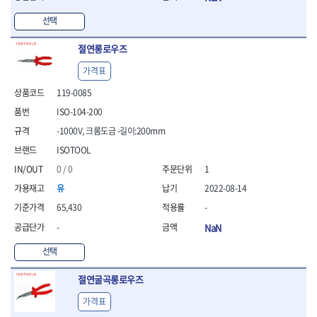
- 방폭T렌치
선택
- 방폭드라이버
- 방폭펀치
절연롱로우즈
- 절연포지비트소켓
가격표
철공공구
- 볼트커터
119-0085
- 핸드볼트커터
ISO-104-200
- 항공가위
-1000V, 크롬도금 -길이:200mm
- 클램프
- 망치
ISOTOOL
- 빠루망치
0 / 0
1
- 볼핀망치
유
2022-08-14
- 함마망치
65,430
-
- 도끼
- 망치헤드
-
NaN
- 판금망치
선택
- 나일론무반동망치
- 플라스틱망치
절연굴곡롱로우즈
- 고무망치
- 핀펀치
가격표
- 센타펀치