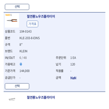
WIHA
WOODCRAFT
- 청소기
- 임팩휠너트소켓
- 테이블쏘
- T별렌치세트
- 오토해머
XCELITE
XPROTOOL-기어렌치
선택
- 원형톱날
- 깃발형별렌치
ZETA
ZETA(LED)
전동악세서리
- 샌딩디스크
- 너트T렌치
절연롱노우즈플라이어
- 충전드릴용소켓
ZETA(PVC커터)
ZETA(라디에이터)
- 스크롤쏘날
- 별T렌치
- 전동비트롱소켓
- 숫돌
ZETA(비트셋트)
ZETA(자화기)
가격표
- 소켓비트세트
- 드릴비트
- 다이아몬드숫돌
- 공구세트
ZETA(커터)
ZONE KING
104-0143
- 비트세트
- 원형톱날/루터비트
- 드라이버세트
가드맨
게링 HSS
- 드릴척
KLE-203-8-EINS
- 루터비트
- 렌치세트
게링 HSS-CO
나노원
- 육각비트
- 루터비트세트
8"
- 육각드라이버
나이텍스
대건
- 퀵릴리스비트소켓
- 직쏘날
- 드라이버
KLEIN
대건케이블
동해
- 전동비트소켓
- 디지털앵글파인더
- 타격드라이버
6 / 48
1 EA
- 롱자석소켓
디월트
디월트 인버터 발전기
- 띠톱날
- 양용드라이버
- 소켓아답타
- 모종삽
유
120
라이트 세이키
맘모스
- 너트드라이버
- 악세서리
- 갈퀴
- 별드라이버
멜텍
미주산업
144,000
-
- 청소기
- 호미
- 일자드라이버
바람돌이
백마
-
NaN
- 컷쏘날
- 스포크
- 십자드라이버
벡스
북성
- 원형톱날
- 파종기
- 포지드라이버
선택
스팀코리아
아임삭
- 홈클리너
- 라운드너트드라이버
에어공구
에버그린
에코파워팩
- 제초기
- 양용드라이버핸들
- 에어라쳇렌치
절연롱노우즈플라이어
에코플로우
엠파이어
- 삽
- 포켓양용드라이버
- 에어임팩렌치
- 괭이
우주전열(겨울)
우주전열(여름)
- 드라이버날
- 에어드릴