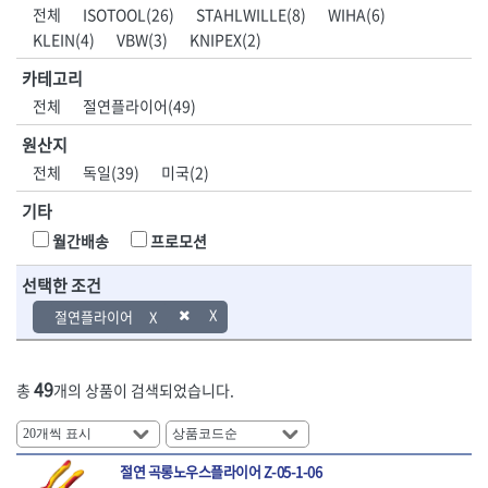
DH신바람
DMT
전체
ISOTOOL(26)
STAHLWILLE(8)
WIHA(6)
- 육각비트소켓
- 유압전선압착기
산업.안전.웰딩.
목공공구.목공
EIGHT
EISHIN
KLEIN(4)
VBW(3)
KNIPEX(2)
- 임팩육각비트소켓
- 듀잇밴더
계절
기계
EKLIND
ELIPSE
- 별비트소켓
- 마이크로드레인
카테고리
ENGINEER
EXPERT
- XZN비트소켓
- 마이크로릴
산업, 생활용품
조각도.끌
전체
절연플라이어(49)
FASTCAP
FISKARS
- 임팩육각비트
- 시스네이크컴팩
- 펜
- 평도
- 임팩비트
- 시스네이크미니릴
FLAG
FLEX
- 나사고정제
- 아사도
원산지
- 임팩비트홀더
- 시스네이크
FLEXCUT
FORREST
- 배관밀봉제
- 환도
전체
독일(39)
미국(2)
- 유니버셜조인트
- 배관검사용모니터
GIANTLOK
HALDER
- 윤활방청제
- 심환도
- 아답타
- 내시경카메라
기타
- 선글라스, 고글
- 곡환도
HAZET
HIOKI
- 연결대
- 라인송신기
- 설치형가림막
- 삼각도
HIT
IR
월간배송
프로모션
- 임팩연결대
- 탐지용수신기
- 블로워
- 곡아사도
IRWIN
ISOTOOL
- 볼연결대
- 콤비네이션청소기
- 전선릴
- 곡삼각도
선택한 조건
JOKARI
KAKURI
- 볼연결대세트
- 수동스피너
- 연장선
- 조각도
- 라쳇핸들
- 프렉스샤프트
Katimax
KAWASA
절연플라이어
- 마카
- 대형평도
- 퀵릴리스라쳇핸들
- 액세서리
KBS
KHEIRON
- 매직
- 조각도세트
- 플렉시블라쳇핸들
- 전동드럼머신
KLEIN
KNIPEX
- 작업등
- D형조각도
- 단축라쳇핸들
- 스프링청소기
49
총
개의 상품이 검색되었습니다.
- 케이블타이
- 카빙나이프
KOKEN
KOMELON
- 라쳇아답터
- 고압파이프세척기
- 스피커
- 나이프
측정공구.절삭
자동차공구.장
KTC
KUKEN
- 수동복스대
- 건/습식 청소기
- 스코프
공구
비
안전용품
LENOX(사입)
LENOX(수입)
- 스핀드라이버
- 청소기악세서리
- 손도끼
- 안전안경
절연 곡롱노우스플라이어 Z-05-1-06
LIENIELSEN
LOCTITE
- 소켓레일세트
- 체인파이프렌치
- 목공용끌