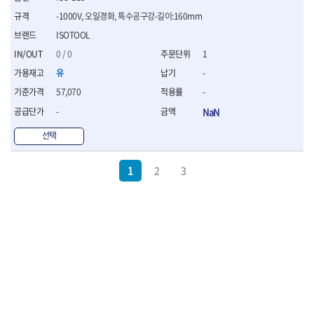
-1000V, 오일경화, 특수공구강-길이:160mm
ISOTOOL
0 / 0
1
유
-
57,070
-
-
NaN
선택
1
2
3