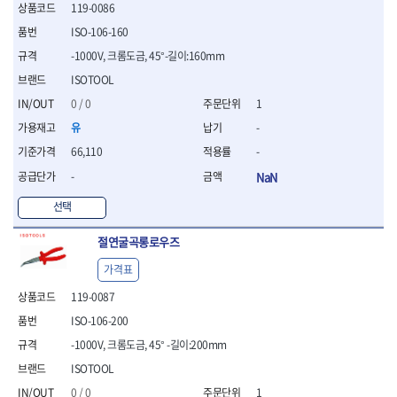
119-0086
- 평치즐
ISO-106-160
- 핀펀치세트
- 펀치
-1000V, 크롬도금, 45°-길이:160mm
- 펀치세트
ISOTOOL
- 톱대
0 / 0
1
- 용접용품
- 빠루
유
-
- 철공끌
66,110
-
원예.사무용품
-
NaN
- 커터칼
- 전지가위
선택
- 정글칼
절연굴곡롱로우즈
- 전정톱
- 접톱
가격표
- 목공톱
119-0087
- 고지톱
- 다목적가위
ISO-106-200
- 안전커터칼
-1000V, 크롬도금, 45° -길이:200mm
- 휠메저
ISOTOOL
- 마킹
0 / 0
1