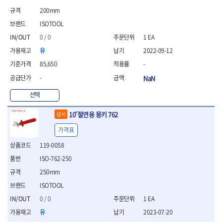
- 니퍼 외
200mm
- 바이스플라이어
ISOTOOL
- 옵셋렌치
0 / 0
1 EA
- 공구함세트
- 콤비네이션렌치
유
2022-09-12
- 양구스패너
85,650
-
- 라쳇콤비네이션렌치
-
NaN
- 라쳇옵셋렌치
- 콤비네이션렌치세트
선택
- 플레어너트렌치
- 양구스패너세트
10˝절연용 몽키 762
상세
- 옵셋렌치세트
가격표
- 라쳇콤비네이션렌치세
트
119-0058
- 몽키스패너
ISO-762-250
- 라쳇콤비네이션세트
250mm
- 라쳇렌치
- 함마렌치
ISOTOOL
- 멀티플라이어
0 / 0
1 EA
- 미니라쳇세트
유
2023-07-20
- 기타