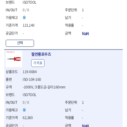
- 절연펜치
ISOTOOL
- 절연니퍼
0 / 0
1
- 절연가위
유
-
- 절연비트
- 절연드라이버교체날
121,140
-
- 절연공구세트
-
NaN
- 절연라쳇렌치
- 절연라쳇렌치세트
선택
- 절연볼트커터
- 절연아답타
절연롱로우즈
- 절연펀치
가격표
- 기타
119-0084
- 방폭연결대
- 방폭옵셋렌치
ISO-104-160
- 방폭니퍼
-1000V, 크롬도금-길이:160mm
- 방폭펜치
ISOTOOL
- 방폭플라이어
- 방폭가위
0 / 0
1
- 방폭렌치
유
-
- 방폭스패너
62,380
-
- 방폭비트소켓
- 방폭아답타
-
NaN