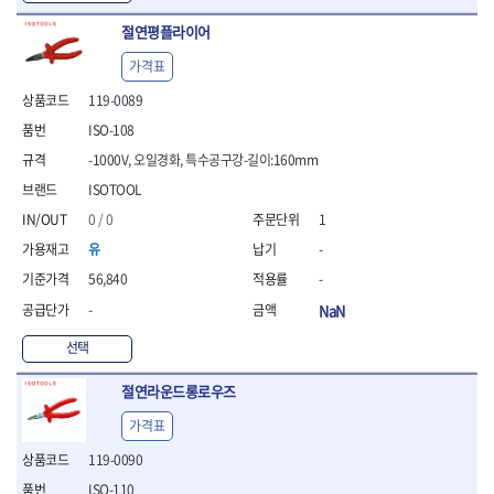
절연평플라이어
가격표
119-0089
ISO-108
-1000V, 오일경화, 특수공구강-길이:160mm
ISOTOOL
0 / 0
1
유
-
56,840
-
-
NaN
선택
절연라운드롱로우즈
가격표
119-0090
ISO-110