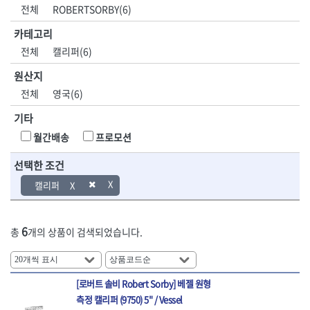
DH신바람
DMT
전체
ROBERTSORBY(6)
- 육각비트소켓
- 유압전선압착기
산업.안전.웰딩.
목공공구.목공
EIGHT
EISHIN
- 임팩육각비트소켓
- 듀잇밴더
계절
기계
카테고리
EKLIND
ELIPSE
- 별비트소켓
- 마이크로드레인
전체
캘리퍼(6)
ENGINEER
EXPERT
- XZN비트소켓
- 마이크로릴
산업, 생활용품
조각도.끌
FASTCAP
FISKARS
- 임팩육각비트
- 시스네이크컴팩
원산지
- 펜
- 평도
- 임팩비트
- 시스네이크미니릴
FLAG
FLEX
- 나사고정제
- 아사도
전체
영국(6)
- 임팩비트홀더
- 시스네이크
FLEXCUT
FORREST
- 배관밀봉제
- 환도
- 유니버셜조인트
- 배관검사용모니터
기타
GIANTLOK
HALDER
- 윤활방청제
- 심환도
- 아답타
- 내시경카메라
- 선글라스, 고글
- 곡환도
HAZET
HIOKI
월간배송
프로모션
- 연결대
- 라인송신기
- 설치형가림막
- 삼각도
HIT
IR
- 임팩연결대
- 탐지용수신기
- 블로워
- 곡아사도
선택한 조건
IRWIN
ISOTOOL
- 볼연결대
- 콤비네이션청소기
- 전선릴
- 곡삼각도
JOKARI
KAKURI
캘리퍼
- 볼연결대세트
- 수동스피너
- 연장선
- 조각도
- 라쳇핸들
- 프렉스샤프트
Katimax
KAWASA
- 마카
- 대형평도
- 퀵릴리스라쳇핸들
- 액세서리
KBS
KHEIRON
- 매직
- 조각도세트
- 플렉시블라쳇핸들
- 전동드럼머신
6
총
개의 상품이 검색되었습니다.
KLEIN
KNIPEX
- 작업등
- D형조각도
- 단축라쳇핸들
- 스프링청소기
- 케이블타이
- 카빙나이프
KOKEN
KOMELON
- 라쳇아답터
- 고압파이프세척기
- 스피커
- 나이프
측정공구.절삭
자동차공구.장
KTC
KUKEN
- 수동복스대
- 건/습식 청소기
- 스코프
공구
비
[로버트 솔비 Robert Sorby] 베젤 원형
안전용품
LENOX(사입)
LENOX(수입)
- 스핀드라이버
- 청소기악세서리
- 손도끼
- 안전안경
측정 캘리퍼 (9750) 5" / Vessel
LIENIELSEN
LOCTITE
- 소켓레일세트
- 체인파이프렌치
- 목공용끌