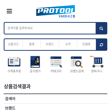
×
Ri
×
Toggle Menu
카테고리 검색
브랜드 검색
To
작업공구.종합
배관.전동.에어.
가나다
ABC
M
공구
운반
전체
ㄱ
ㄴ
ㄷ
ㄹ
ㅁ
ㅂ
ㅅ
ㅇ
ㅈ
소켓,렌치,드라이버
배관공구.장비
ㅊ
ㅋ
ㅌ
ㅍ
ㅎ
- 소켓
- 파이프렌치
- 롱소켓
- 스트랩락파이프핸들
- 세미롱소켓
- 파이프커터
전체
- 엑스트라롱소켓
- 튜빙커터
- 임팩소켓
- 리머
1-DAY
ABC
가격표주문
공구명가
카테고리
브랜드검색
장바구니
- 임팩세미롱소켓
- 밴더
ACE POWER
Armor Tool, LLC
- 임팩롱소켓
- 동파이프확관기
AURIOU
Benchcrafted
- 유니버셜소켓
- 파이프나사산가공기
상품검색결과
BHS(영창망치)
BTK
- 별소켓
- 오스타세트
CHANNELLOCK
CMO
- 롱별소켓
- 파이프가공기
검색어
- 임팩별소켓
- 바이스
CMT
CP
- 임팩롱별소켓
- 파이프스탠드
CROWN
DEWIT
브랜드
- 비트소켓
- 파이프바이스