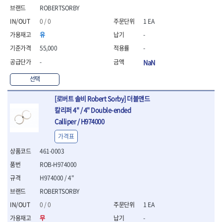
WIHA
WOODCRAFT
- 청소기
- 임팩휠너트소켓
- 테이블쏘
- T별렌치세트
ROBERTSORBY
- 오토해머
XCELITE
XPROTOOL-기어렌치
- 원형톱날
- 깃발형별렌치
0 / 0
1 EA
ZETA
ZETA(LED)
전동악세서리
- 샌딩디스크
- 너트T렌치
유
-
- 충전드릴용소켓
ZETA(PVC커터)
ZETA(라디에이터)
- 스크롤쏘날
- 별T렌치
- 전동비트롱소켓
- 숫돌
55,000
-
ZETA(비트셋트)
ZETA(자화기)
- 소켓비트세트
- 드릴비트
- 다이아몬드숫돌
- 공구세트
ZETA(커터)
ZONE KING
-
NaN
- 비트세트
- 원형톱날/루터비트
- 드라이버세트
가드맨
게링 HSS
- 드릴척
- 루터비트
선택
- 렌치세트
게링 HSS-CO
나노원
- 육각비트
- 루터비트세트
- 육각드라이버
나이텍스
대건
- 퀵릴리스비트소켓
[로버트 솔비 Robert Sorby] 더블앤드
- 직쏘날
- 드라이버
대건케이블
동해
- 전동비트소켓
- 디지털앵글파인더
칼리퍼 4" / 4" Double-ended
- 타격드라이버
- 롱자석소켓
디월트
디월트 인버터 발전기
- 띠톱날
Calliper / H974000
- 양용드라이버
- 소켓아답타
- 모종삽
라이트 세이키
맘모스
- 너트드라이버
가격표
- 악세서리
- 갈퀴
- 별드라이버
멜텍
미주산업
- 청소기
- 호미
461-0003
- 일자드라이버
바람돌이
백마
- 컷쏘날
- 스포크
- 십자드라이버
ROB-H974000
벡스
북성
- 원형톱날
- 파종기
- 포지드라이버
H974000 / 4"
스팀코리아
아임삭
- 홈클리너
- 라운드너트드라이버
에어공구
에버그린
에코파워팩
ROBERTSORBY
- 제초기
- 양용드라이버핸들
- 에어라쳇렌치
에코플로우
엠파이어
- 삽
0 / 0
1 EA
- 포켓양용드라이버
- 에어임팩렌치
- 괭이
우주전열(겨울)
우주전열(여름)
- 드라이버날
- 에어드릴
무
-