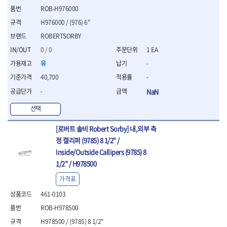
세터
- 콤프레셔
- 토크드라이버핸들
- 오일휠타소켓
- 각도절단기
- 작업대
ROB-H976000
STAHLWILLE
STANZANI
- 비트아답타
- 토크드라이버세트
- 레버바
- 플런지쏘
- 물림쇠
SWANSON
TEFENPLAST
- 충전드릴용롱소켓
H976000 / (976) 6"
- 토크드라이버
- 호스클램프플라이어
- 블로워
- 측정기
- 나비볼트소켓
TENGU
THETA -직판오일등
- 토크드라이버블레이드
- 피스톤링컴프레셔
ROBERTSORBY
- 밴드쏘
- 디지털습도측정기
- 스파크플러그소켓
- 다이얼토크렌치
THETA-공구함
THETA-드라이버
- 드로우핸들
- 원형톱
- 지그그리퍼시스템
0 / 0
1 EA
- 비트소켓레일세트
- 토크멀티플라이어
- 판금돌리
THETA-랜턴
THETA-망치
- 해머드릴
- 치즐
유
-
- 임팩비트소켓
- 토크렌치비트홀다헤드
- 스파크플러그플라이어
- 임팩드라이버
- 치즐세트
THETA-몽키
THETA-소켓비트
- 조인트
40,700
-
- 가방/케이스
- 범핑망치
- 로터리해머
- 파팅툴
THETA-스패너
THETA-운반구
- 세미롱임팩소켓
- 픽업툴
- 라쳇렌치
- 터닝툴세트
-
NaN
절삭공구
THETA-자동몽키
THETA-자석소켓
- 라쳇헤드
- 클립플라이어
- 전동가위
- 할로윙툴
- 홀쏘날
THETA-전동악세서리
THETA-측정
- 임팩아답타
선택
- 허브캡풀러
- 직쏘
- 캘리퍼
- 바이메탈홀쏘날
- 비트홀다
THETA-커터,가위
THETA-핸드카트
- 산소센서소켓
- 멀티커터
- 잭나이프
- 하이스드릴
[로버트 솔비 Robert Sorby] 내,외부 측
- 볼L렌치세트
THETA-헤라
THOMAS FLINN
- 클립리무버
- 광택기
- 스코프세트
- 하이스코발트드릴
- L렌치세트
정 캘리퍼 (9785) 8 1/2" /
- 자석접시
TOP
TOPTUL
- 앵글그라인더
- 조각세트
- 드릴세트
- 볼L렌치
Inside/Outside Callipers (9785) 8
- 작업용등받이
- 샌딩머신
- 크래프트카버세트
TORMEK
TRACER
- 아바
- L렌치
- 자동차전용공구
1/2" / H978500
- 밴드쏘
- 말렛스위프
- 반대탭
TSUNESABURO
TUOFU
- 별렌치세트
- 타이어레버
- 콤보세트
- 목공용망치
- 톱날
가격표
TWOCHERRYS
UVEX
- 별렌치
- 스크래퍼
- 충전광택기
- 절단석
대패
VALLORBE
VAUGHAN
- T렌치
461-0103
- 후크드라이버
- 로터리해머
- 원형톱날
- 스크래퍼
- T렌치세트
VBW
VESSEL
- 너트그립소켓
- 배터리
ROB-H978500
- 핸드툴세트
- 접렌치
WALTER
WERA
- 충전기
임팩휠너트소켓
H978500 / (9785) 8 1/2"
- 다이아몬드휠
- 접별렌치