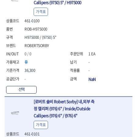
- 안전고글
측정도구
자동차용장비
Callipers (9750) 5" / H975000
- 롱소켓레일세트
- 동파이프커터
LOGOSOL(AGMA)
LONCIN
- 목공용끌세트
- 방진마스크
- 자
- 타이어탈착기
- 육각비트소켓레일세트
- 플라스틱파이프커터
MACHAN
MAFELL
가격표
- 나무상자케이스
- 방독마스크
- 줄자
- 타이어휠발란스
- 소켓세트
- 디버러
MARTOR
MAYHEW
- 버니셔
- 보호복
461-0100
- 컴퍼스
- 판금작기세트
- 스터드풀러
- 동파이프확관기세트
- 끌
MCC
MEGA
- 장갑
- 분도기
- 리프트
- 너트트위스터
- 전동오스타세트
ROB-H975000
- 가우지
MORSE
NANIWA
- 낙하방지코드
- 수평기
- 판금계측자
- 볼트트위스터
- 배관내시경
H975000 / (9750) 5"
- 조각칼
- 무릎 보호대
NICHOLSON
Norton
- 테파게이지
- 핸드훅크
- 탭홀더
- 배관청소기
- 끌세트
ROBERTSORBY
- 레이저메타
- 엔진홀드
OLSON
OSEIN
- 다이홀더
- 하수구청소기
전기.계절상품
- 대패
- 기타 측정도구
- 코끼리잭
0 / 0
1 EA
- T형소켓렌치
- 오거
PB
PFEIL
- 열풍기
- 톱
- 검전테스터
- 가래지잭
- 옵셋라쳇렌치
- 커터
- 히터
PICA
PICARD
유
-
- 대패날
- 라쳇렌치세트
- 스프링헤드
- 충전식분무기
토크렌치
자동차용공구
PROXXON
RICHMOND
- 미니터닝세트
36,300
-
- 임팩드라이버
- PVC커터
- 선풍기
- 토크렌치바디
- 플레어너트소켓
- 포스너비트
RIDGID
ROBERTSORBY
-
NaN
- 임팩드라이버세트
- 기타 악세사리
- 용접기
- 토크렌치
- 인젝터스페셜소켓
- 악세사리
ROTARY LIFT
ROTHENBERGER
- 비트라쳇핸들
- 콤프레샤
- LED충전식작업등
- 디지탈토크렌치
- 드레인플러그소켓
- 클로스샌딩롤
선택
RUBI
RUKO
- 비트
- LED램프
- 토크렌치라쳇헤드
- 벨트텐션풀리렌치
전동.충전공구
- 스프레이건
RYOBI
S.Djarv Hantverk AB
- 파워비트
- 예초기
- 토크렌치스패너헤드
- 리무버
- 드릴
[로버트 솔비 Robert Sorby] 내,외부 측
- 작업용톱
- 양용드라이버비트
SCANGRIP
Scanprobe
- 라디에이터
- 토크렌치링헤드
- 드래그링크소켓
- 드라이버
- 송곳
정 캘리퍼 (976) 6" / Inside/Outside
- 파워비트세트
- 심지난로
- 토크아답타
SENCI
SHINANO
- 록너트버스터
- 임팩렌치
- 각끌
Callipers (976) 6" / (976) 6"
- 너트세터
- 온수 히터
- 크로우풋
- 토션바
SHOPVAC
SICE
- 샌더
- 측정자
- 마그네틱너트세터
가격표
- 열선
- 토크테스터기
- 임팩뒤바퀴휠너트소켓
- 앵글그라인더
- 클립
SKIL
SMOOS
- 슬라이딩마그네틱너트
- 정온선
- 비디오스코프
- 반사경
- 컷쏘
- 컴파스
461-0101
SOURCE
SPARTAN