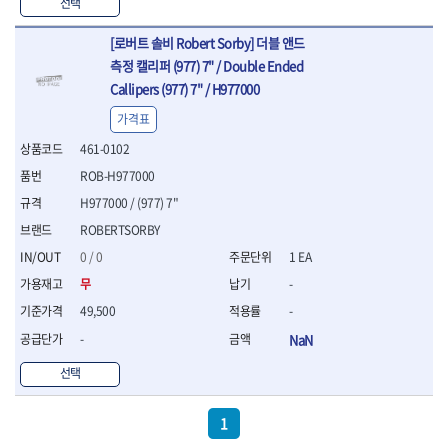
- 조절식렌치
선택
- 볼트세터
[로버트 솔비 Robert Sorby] 더블 앤드
- 너트드라이버
- 자화기
측정 캘리퍼 (977) 7" / Double Ended
- 레이저팁 드라이버
Callipers (977) 7" / H977000
- 라쳇렌치
가격표
- 임팩엑스트라롱소켓
- 파워렌치
461-0102
- 드릴척아답타
ROB-H977000
- 조인트플러그소켓
H977000 / (977) 7"
- 옵셋렌치
ROBERTSORBY
- 파워렌치
- 소켓홀더
0 / 0
1 EA
- 클라이밍비트
무
-
- 토크아답타
49,500
-
- 비트소켓세트
- 포지비트
-
NaN
- 일자비트
선택
- 임팩별비트
- 임팩일자비트
- 임팩포지비트
1
- 임팩십자비트