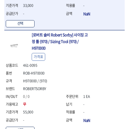
- 통나무쪼개기
- 날교환드라이버세트
- 에어오비탈센더
이젠
이홈
33,000
-
- 전동대패
- 드라이버핸들
- 에어드라이버
일레드
조란
- 가든툴세트
-
NaN
- 비트세트
- 에어다이그라인더
츠노다(TTC)
콰이어트존
- 비트홀다드라이버
- 에어멀티샌더
연마기계
선택
타이거(TIGER)
플렉스-절단석
- 비트홀다드라이버세트
- 에어앵글그라인더
- 습식그라인더
협성
황금손
- 드라이버블레이드
- 에어리베터기
- 건식그라인더
[로버트 솔비 Robert Sorby] 사이징 고
- 비트드라이버
- 타이어압력게이지
- 연마지그
정 툴 (970) / Sizing Tool (970) /
- 별비트
- 에어밸트샌더
- 연마숫돌
H970000
- 육각비트
- 에어원형샌더
- 기타 악세사리
가격표
- 검전드라이버
- 에어폴리셔
목공기계
- 육각T렌치
- 에어톱
461-0095
- 루터, 루터테이블
- 전동비트홀다
- 에어펀치
- 샌더폴리셔
ROB-H970000
- 드라이버비트세트
- 에어스프레이건
기타목공구
H970000 / (970)
- 옵셋드라이버
- 에어원터치카플러
- 클램프
- 스크래퍼드라이버
- 에어건
ROBERTSORBY
- 시계드라이버
운반기기
0 / 0
1 EA
- 정밀드라이버
- 데크트럭
무
-
- 기어렌치
- 핸드카트
- 육각복스드라이버
55,000
-
- 운반대차
- 스크류드라이버
- 운반가방
-
NaN
- 툴첵플러스