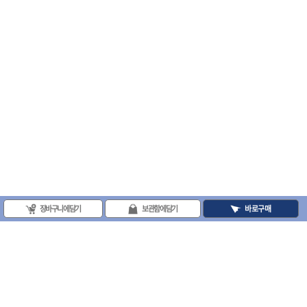
- 십자비트
- 임팩별비트소켓
- 임팩XZN비트소켓
- 십자비트소켓
- 일자비트소켓
- XZN비트
- 임팩XZN비트
- 라쳇핸들세트
- 사각비트
- 토크드라이버
- 포지비트소켓
- 임팩포지비트소켓
플라이어,몽키,스패너
- 뻰치
장바구니에 담기
보관함에 담기
바로구매
- 편구스패너
- 플라이어
- 니퍼
- 롱노우즈
- 스냅링플라이어
- 그룹조인트플라이어
- 케이블커터