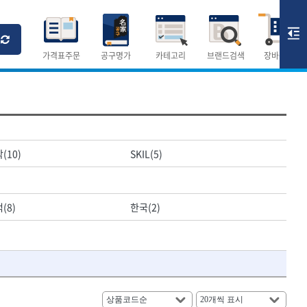
Ri
T
M
가격표주문
공구명가
카테고리
브랜드검색
장바구니
×
×
측정공구.절삭공구
(10)
SKIL(5)
숫자
측정도구
- 자
- 줄자
(8)
한국(2)
- 컴퍼스
AURIOU
- 분도기
CMO
- 수평기
DH신바람
- 테파게이지
- 레이저메타
ELIPSE
- 기타 측정도구
FLAG
- 검전테스터
HALDER