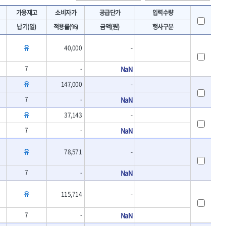
토크렌치
IRWIN
가용재고
소비자가
공급단가
입력수량
- 토크렌치바디
KAWASA
납기(일)
적용률(%)
금액(원)
행사구분
- 토크렌치
KOKEN
- 디지탈토크렌치
유
40,000
-
- 토크렌치라쳇헤드
LENOX(수입)
- 토크렌치스패너헤드
MACHAN
7
-
NaN
- 토크렌치링헤드
MEGA
- 토크아답타
유
147,000
-
OLSON
- 크로우풋
7
-
NaN
- 토크테스터기
PICARD
- 비디오스코프
유
ROTARY LIFT
37,143
-
- 토크드라이버핸들
S.Djarv Hantverk AB
7
-
NaN
- 토크드라이버세트
SHOPVAC
- 토크드라이버
유
78,571
-
- 토크드라이버블레이드
SPARTAN
- 다이얼토크렌치
TENGU
7
-
NaN
- 토크멀티플라이어
THETA-망치
- 토크렌치비트홀다헤드
THETA-자동몽키
유
115,714
-
- 가방/케이스
THETA-핸드카트
절삭공구
7
-
NaN
TORMEK
- 홀쏘날