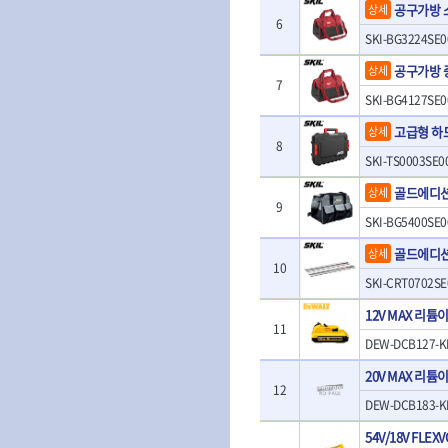
- 판금계측자
공구가방 
상세
TRACER
TSUNESABUR
- 수동복스대
- 건/습식 청소
6
- 핸드훅크
SKI-BG3224SE0
VALLORBE
- 스핀드라이버
- 청소기악세서
VAUGHAN
- 엔진홀드
- 소켓레일세트
- 체인파이프렌
WERA
WIHA
- 코끼리잭
공구가방 
상세
- 롱소켓레일세트
- 동파이프커터
7
- 가래지잭
ZETA
ZETA(LED)
SKI-BG4127SE0
- 육각비트소켓레일세트
- 플라스틱파이
ZETA(자화기)
자동차용공구
ZETA(커터)
- 소켓세트
- 디버러
고급형 하
상세
- 플레어너트소켓
게링 HSS-CO
나노원
- 스터드풀러
- 동파이프확관
8
- 인젝터스페셜소켓
SKI-TS0003SE0
- 너트트위스터
- 전동오스타세
동해
디월트
- 드레인플러그소켓
- 볼트트위스터
- 배관내시경
골드에디션
상세
멜텍
미주산업
- 벨트텐션풀리렌치
9
- 탭홀더
- 배관청소기
북성
SKI-BG5400SE0
스팀코리아
- 리무버
- 다이홀더
- 하수구청소기
- 드래그링크소켓
에코플로우
엠파이어
- T형소켓렌치
- 오거
골드에디션
상세
- 록너트버스터
10
- 옵셋라쳇렌치
- 커터
이홈
일레드
SKI-CRT0702SE
- 토션바
- 라쳇렌치세트
- 스프링헤드
타이거(TIGER)
플렉스-절단석
- 임팩뒤바퀴휠너트소켓
- 임팩드라이버
- PVC커터
12V MAX 리튬이
- 반사경
11
- 임팩드라이버세트
- 기타 악세사리
DEW-DCB127-K
- 오일휠타소켓
- 비트라쳇핸들
- 콤프레샤
- 레버바
20V MAX 리튬이
- 비트
전동.충전공구
12
- 호스클램프플라이어
- 파워비트
- 드릴
DEW-DCB183-K
- 피스톤링컴프레셔
- 양용드라이버비트
- 드라이버
- 드로우핸들
54V/18V FLE
- 파워비트세트
- 임팩렌치