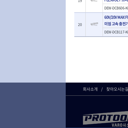
19
- T렌치
- 로터리해머
- T렌치세트
DEW-DCB606-K
- 배터리
- 접렌치
- 충전기
60V/20V MAX 
- 접별렌치
- 청소기
미엄 고속 충전
20
- T별렌치세트
- 오토해머
- 깃발형별렌치
DEW-DCB117-K
전동악세서리
- 너트T렌치
- 충전드릴용소
- 별T렌치
- 전동비트롱소
- 소켓비트세트
- 드릴비트
- 공구세트
- 비트세트
- 드라이버세트
- 드릴척
- 렌치세트
- 육각비트
- 육각드라이버
- 퀵릴리스비트
- 드라이버
- 전동비트소켓
- 타격드라이버
회사소개
찾아오시는
- 롱자석소켓
- 양용드라이버
- 소켓아답타
- 너트드라이버
- 악세서리
- 별드라이버
- 청소기
- 일자드라이버
- 컷쏘날
- 십자드라이버
- 원형톱날
- 포지드라이버
- 라운드너트드라이버
에어공구