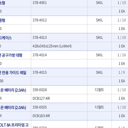
소형
378-4001
SKIL
1 / 15
- LED램프
O
TUOFU
TWOCHERRYS
기
- 스프레이건
- 예초기
0
1 EA
리
VBW
- 작업용톱
VESSEL
- 라디에이터
치
- 송곳
WOODCRAFT
XCELITE
중형
378-4012
SKIL
1 / 10
- 심지난로
- 각끌
ZETA(PVC커터)
ZETA(라디에이터)
- 온수 히터
0
1 EA
프커터
- 측정자
- 열선
ZONE KING
가드맨
- 클립
드케이스
378-4013
SKIL
1 / 10
- 정온선
나이텍스
대건
기세트
- 컴파스
- 콤프레셔
0
428x343x125mm (LxWxH)
1 EA
트
- 작업대
디월트 인버터 발전기
라이트 세이키
- 물림쇠
 공구가방 대형
378-4014
SKIL
1 / 16
바람돌이
백마
- 측정기
0
아임삭
에버그린
1 EA
- 디지털습도측정기
우주전열(겨울)
우주전열(여름)
- 지그그리퍼시스템
 전용 가이드 레일
378-4015
SKIL
1 / 9
- 치즐
조란
츠노다(TTC)
00
1 EA
- 치즐세트
협성
황금손
- 파팅툴
온 배터리 (2.0Ah)
359-0028
디월트
1 / 10
- 터닝툴세트
R
DCB127-KR
1 EA
- 할로윙툴
온 배터리 (2.0Ah)
359-0035
디월트
1 / 10
- 캘리퍼
- 잭나이프
R
DCB183-KR
1 EA
- 스코프세트
XVOLT 8A 프리미엄 고
- 조각세트
359-0274
디월트
1 / 4