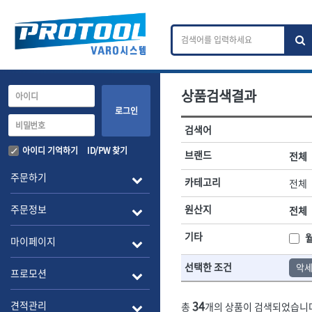
상품검색결과
카테고리 검색
브랜드 검색
로그인
검색어
전체
ㄱ
ㄴ
ㄷ
ㄹ
ㅁ
ㅂ
ㅅ
ㅇ
작업공구.종합공구
배관.전동.에
아이디 기억하기
ID/PW 찾기
브랜드
전체
A
B
C
D
E
F
G
H
I
J
소켓,렌치,드라이버
배관공구.장비
주문하기
카테고리
전체
- 소켓
- 파이프렌치
전체
- 롱소켓
- 스트랩락파이
주문정보
원산지
전체
- 세미롱소켓
- 파이프커터
1-DAY
ABC
- 엑스트라롱소켓
- 튜빙커터
Benchcrafted
기타
BHS(영창망치)
마이페이지
- 임팩소켓
- 리머
CMT
CP
- 임팩세미롱소켓
- 밴더
선택한 조건
악
DMT
- 임팩롱소켓
- 동파이프확관
EIGHT
프로모션
- 유니버셜소켓
- 파이프나사산
ENGINEER
EXPERT
- 별소켓
- 오스타세트
34
견적관리
총
개의 상품이 검색되었습니
FLEX
FLEXCUT