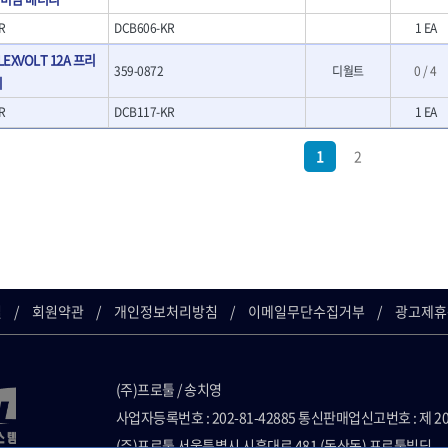
- 호미
R
DCB606-KR
1 EA
- 스포크
- 파종기
FLEXVOLT 12A 프리
359-0872
디월트
0 / 4
- 홈클리너
기
- 제초기
R
DCB117-KR
1 EA
- 삽
- 괭이
켓
1
2
- 통나무쪼개기
켓
- 전동대패
- 가든툴세트
연마기계
- 습식그라인더
소켓
- 건식그라인더
- 연마지그
길
회원약관
개인정보처리방침
이메일무단수집거부
광고제휴
- 연마숫돌
- 기타 악세사리
목공기계
- 루터, 루터테이블
(주)프로툴 / 송치영
- 샌더폴리셔
사업자등록번호 : 202-81-42885 통신판매업신고번호 : 제 2
기타목공구
(주)프로툴 서울특별시 시흥대로 481 (독산동) 프로툴빌딩