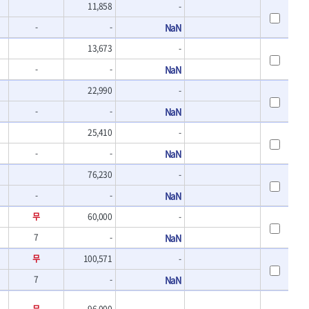
11,858
-
- 바이메탈홀쏘날
UVEX
- 하이스드릴
-
-
NaN
WALTER
- 하이스코발트드릴
XPROTOOL-기어렌치
13,673
-
- 드릴세트
ZETA(비트셋트)
- 아바
-
-
NaN
- 반대탭
게링 HSS
22,990
-
- 톱날
대건케이블
- 절단석
-
-
NaN
맘모스
- 원형톱날
25,410
-
벡스
-
에코파워팩
-
NaN
이젠
76,230
-
콰이어트존
-
-
NaN
무
60,000
-
7
-
NaN
무
100,571
-
7
-
NaN
무
96,000
-