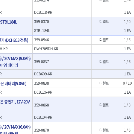
- 크래프트카버세트
- 말렛스위프
R
DCB118-KR
1 EA
- 목공용망치
 STBL184L
359-0370
디월트
1 / 0
대패
STBL184L
1 EA
- 스크래퍼
- 핸드툴세트
 (DCH263 전용)
359-0546
디월트
1 / 5
- 다이아몬드휠
H-KR
DWH205DH-KR
1 EA
- 테이블쏘
- 원형톱날
) / 20V MAX (9.0Ah)
359-0837
디월트
1 / 6
- 샌딩디스크
프리미엄 배터리
- 스크롤쏘날
R
DCB609-KR
1 EA
- 숫돌
- 다이아몬드숫돌
온 배터리(5.0Ah)
359-0838
디월트
0 / 10
- 원형톱날/루터비트
R
DCB126-KR
1 EA
- 루터비트
- 루터비트세트
충전기, 12V-20V
359-0868
디월트
1 / 3
- 직쏘날
- 디지털앵글파인더
R
DCB104-KR
1 EA
- 띠톱날
- 모종삽
) / 20V MAX (6.0Ah)
359-0870
디월트
1 / 6
- 갈퀴
프리미엄 배터리