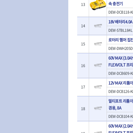
- 판금돌리
속 충전기
- 너트세터
13
- 샌더
- 스파크플러그플라이어
- 마그네틱너트세터
- 앵글그라인더
DEW-DCB118-K
- 범핑망치
- 슬라이딩마그네틱너트세
- 컷쏘
- 픽업툴
18V 배터리4.0A
터
- 각도절단기
14
- 클립플라이어
- 비트아답타
DEW-STBL184L
- 플런지쏘
- 허브캡풀러
- 충전드릴용롱소켓
- 블로워
- 산소센서소켓
로터리 햄머 집진기
- 나비볼트소켓
- 밴드쏘
15
- 클립리무버
- 스파크플러그소켓
DEW-DWH205D
- 원형톱
- 자석접시
- 비트소켓레일세트
- 해머드릴
60V MAX (3.0Ah
- 작업용등받이
- 임팩비트소켓
- 임팩드라이버
- 자동차전용공구
FLEXVOLT 
16
- 조인트
- 로터리해머
- 타이어레버
- 세미롱임팩소켓
DEW-DCB609-K
- 라쳇렌치
- 스크래퍼
- 라쳇헤드
- 전동가위
12V MAX 리튬이
- 후크드라이버
- 임팩아답타
- 직쏘
17
- 너트그립소켓
- 비트홀다
DEW-DCB126-K
- 멀티커터
- 볼L렌치세트
임팩휠너트소켓
- 광택기
멀티포트 리튬이온 
- L렌치세트
- 임팩휠너트소켓
- 앵글그라인더
겸용, 8A
18
- 볼L렌치
- 샌딩머신
- L렌치
DEW-DCB104-K
- 밴드쏘
- 별렌치세트
- 콤보세트
60V MAX (2.0Ah
- 별렌치
- 충전광택기
FLEXVOLT 