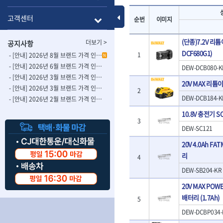
- 롱별소켓
- 파이프가공기
HAZET
HIOKI
- 임팩별소켓
- 바이스
Toggle Menu
고객센터
순번
이미지
ISOTOOL
JOKARI
- 임팩롱별소켓
- 파이프스탠드
- 비트소켓
- 파이프바이스
KBS
KHEIRON
(단종)7.2V 리튬
더보기 >
공지사항
- 육각비트소켓
- 유압전선압착
KOMELON
KTC
DCF680G1)
1
- 임팩육각비트소켓
- 듀잇밴더
- [안내] 2026년 8월 브랜드 가격 인상 사전 안내의 건
N
LIENIELSEN
LOCTITE
- 별비트소켓
- 마이크로드레
- [안내] 2026년 6월 브랜드 가격 인상 사전 안내의 건
DEW-DCB080-K
MAFELL
MARTOR
- XZN비트소켓
- 마이크로릴
- [안내] 2026년 3월 브랜드 가격 인상 사전 안내의 건-2
20V MAX 리튬이
- 임팩육각비트
- 시스네이크컴
MORSE
NANIWA
- [안내] 2026년 3월 브랜드 가격 인상 사전 안내의 건
2
- 임팩비트
- 시스네이크미
DEW-DCB184-K
- [안내] 2026년 2월 브랜드 가격 인상 사전 안내의 건
OSEIN
PB
- 임팩비트홀더
- 시스네이크
PROXXON
10.8V 충전기 SC
RICHMOND
- 유니버셜조인트
- 배관검사용모
3
ROTHENBERGER
RUBI
- 아답타
- 내시경카메라
DEW-SC121
- 연결대
- 라인송신기
SCANGRIP
Scanprobe
20V 4.0Ah F
- 임팩연결대
- 탐지용수신기
자동차공구.장비
SICE
SKIL
리
4
- 볼연결대
- 콤비네이션청
STAHLWILLE
STANZANI
- 볼연결대세트
- 수동스피너
DEW-SB204-KR
자동차용장비
THETA -직판오일등
THETA-공구함
- 라쳇핸들
- 프렉스샤프트
- 타이어탈착기
20V MAX PO
- 퀵릴리스라쳇핸들
- 액세서리
THETA-몽키
THETA-소켓비
- 타이어휠발란스
배터리 (1.7Ah)
5
- 플렉시블라쳇핸들
- 전동드럼머신
THETA-자석소켓
THETA-전동악
- 판금작기세트
- 단축라쳇핸들
- 스프링청소기
DEW-DCBP034-
- 리프트
THETA-헤라
THOMAS FLIN
- 라쳇아답터
- 고압파이프세