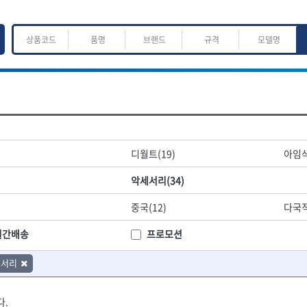
ㅈ
ㅊ
ㅋ
ㅌ
ㅍ
ㅎ
어.운반
산업.안전.웰딩.계절
목공공구.목공기계
디월트(19)
아임삭
K
L
M
N
O
P
Q
R
S
T
U
V
W
X
Y
Z
산업, 생활용품
조각도.끌
악세서리(34)
- 펜
- 평도
프핸들
- 나사고정제
- 아사도
중국(12)
다국적
- 배관밀봉제
- 환도
ACE POWER
Armor Tool, LLC
- 윤활방청제
- 심환도
BTK
CHANNELLOCK
월간배송
프로모션
- 선글라스, 고글
- 곡환도
CROWN
DEWIT
- 설치형가림막
- 삼각도
세서리
기
- 블로워
EISHIN
- 곡아사도
EKLIND
가공기
- 전선릴
- 곡삼각도
FASTCAP
FISKARS
- 연장선
- 조각도
다.
FORREST
GIANTLOK