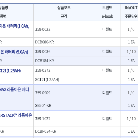
- 마카
- 대형평도
HIT
IR
상품명
상품코드
브랜드
IN/OUT
- 매직
- 조각도세트
KAKURI
Katimax
- 작업등
- D형조각도
품번
규격
e-book
주문단위
- 케이블타이
- 카빙나이프
KLEIN
KNIPEX
이온 배터리(1.0Ah,
기
- 스피커
- 나이프
359-0022
디월트
1 / 0
KUKEN
LENOX(사입)
- 스코프
안전용품
LOGOSOL(AGMA)
LONCIN
인
- 손도끼
R
DCB080-KR
1 EA
- 안전안경
MAYHEW
MCC
- 목공용끌
- 안전고글
온 배터리 (5.0Ah)
359-0036
디월트
1 / 10
팩
- 목공용끌세트
NICHOLSON
Norton
- 방진마스크
니릴
- 나무상자케이스
R
DCB184-KR
1 EA
- 방독마스크
PFEIL
PICA
- 버니셔
- 보호복
121(1.25AH)
359-0372
RIDGID
디월트
ROBERTSORBY
1 / 0
니터
- 끌
- 장갑
RUKO
RYOBI
- 가우지
SC121(1.25AH)
1 EA
- 낙하방지코드
- 조각칼
SENCI
SHINANO
- 무릎 보호대
ATMAX 리튬이온 배터
- 끌세트
359-0909
디월트
1 / 0
SMOOS
SOURCE
전기.계절상품
소기
- 대패
SWANSON
TEFENPLAST
- 열풍기
- 톱
SB204-KR
1 EA
- 히터
THETA-드라이버
THETA-랜턴
- 대패날
WERSTACK™ 리튬이온
- 충전식분무기
- 미니터닝세트
트
THETA-스패너
THETA-운반구
359-1022
디월트
1 / 10
- 선풍기
- 포스너비트
세서리
THETA-측정
THETA-커터,가위
- 용접기
- 악세사리
KR
DCBP034-KR
1 EA
N
TOP
TOPTUL
- LED충전식작업등
척기
- 클로스샌딩롤