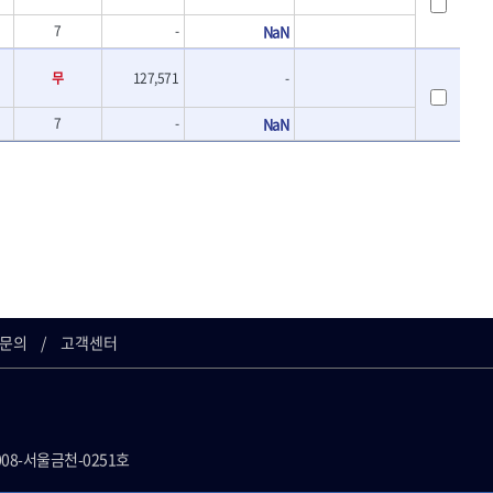
7
-
NaN
무
127,571
-
7
-
NaN
문의
고객센터
008-서울금천-0251호