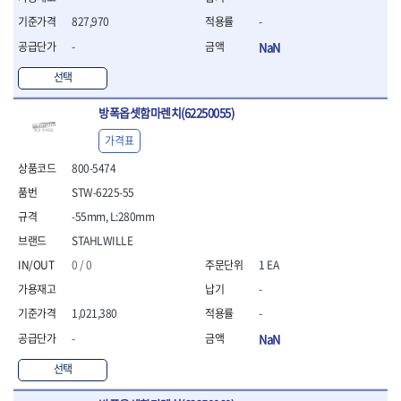
- 조절식렌치
- 볼트세터
827,970
-
- 너트드라이버
-
NaN
- 자화기
- 레이저팁 드라이버
선택
- 라쳇렌치
방폭옵셋함마렌치(62250055)
- 임팩엑스트라롱소켓
- 파워렌치
가격표
- 드릴척아답타
800-5474
- 조인트플러그소켓
- 옵셋렌치
STW-6225-55
- 파워렌치
-55mm, L:280mm
- 소켓홀더
STAHLWILLE
- 클라이밍비트
- 토크아답타
0 / 0
1 EA
- 비트소켓세트
-
- 포지비트
1,021,380
-
- 일자비트
-
NaN
- 임팩별비트
- 임팩일자비트
선택
- 임팩포지비트
- 임팩십자비트