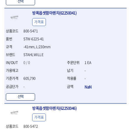
WIHA
WOODCRAFT
- 청소기
선택
- 임팩휠너트소켓
- 테이블쏘
- T별렌치세트
- 오토해머
XCELITE
XPROTOOL-기어렌치
- 원형톱날
- 깃발형별렌치
방폭옵셋함마렌치(62250041)
ZETA
ZETA(LED)
전동악세서리
- 샌딩디스크
- 너트T렌치
- 충전드릴용소켓
ZETA(PVC커터)
ZETA(라디에이터)
- 스크롤쏘날
가격표
- 별T렌치
- 전동비트롱소켓
- 숫돌
ZETA(비트셋트)
ZETA(자화기)
- 소켓비트세트
800-5471
- 드릴비트
- 다이아몬드숫돌
- 공구세트
ZETA(커터)
ZONE KING
STW-6225-41
- 비트세트
- 원형톱날/루터비트
- 드라이버세트
가드맨
게링 HSS
- 드릴척
- 루터비트
-41mm, L:230mm
- 렌치세트
게링 HSS-CO
나노원
- 육각비트
- 루터비트세트
- 육각드라이버
STAHLWILLE
나이텍스
대건
- 퀵릴리스비트소켓
- 직쏘날
- 드라이버
0 / 0
1 EA
대건케이블
동해
- 전동비트소켓
- 디지털앵글파인더
- 타격드라이버
- 롱자석소켓
-
디월트
디월트 인버터 발전기
- 띠톱날
- 양용드라이버
- 소켓아답타
- 모종삽
라이트 세이키
맘모스
- 너트드라이버
605,790
-
- 악세서리
- 갈퀴
- 별드라이버
멜텍
미주산업
-
NaN
- 청소기
- 호미
- 일자드라이버
바람돌이
백마
- 컷쏘날
- 스포크
선택
- 십자드라이버
벡스
북성
- 원형톱날
- 파종기
- 포지드라이버
스팀코리아
아임삭
- 홈클리너
방폭옵셋함마렌치(62250046)
- 라운드너트드라이버
에어공구
에버그린
에코파워팩
- 제초기
- 양용드라이버핸들
- 에어라쳇렌치
가격표
에코플로우
엠파이어
- 삽
- 포켓양용드라이버
- 에어임팩렌치
- 괭이
800-5472
우주전열(겨울)
우주전열(여름)
- 드라이버날
- 에어드릴