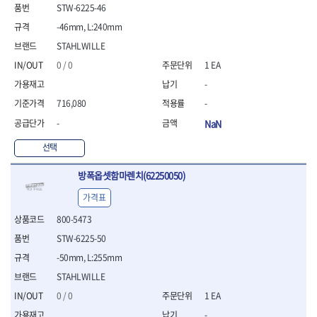
- 통나무쪼개기
- 날교환드라이버세트
- 에어오비탈센더
이젠
이홈
STW-6225-46
- 전동대패
- 드라이버핸들
- 에어드라이버
일레드
조란
-46mm, L:240mm
- 가든툴세트
- 비트세트
- 에어다이그라인더
츠노다(TTC)
콰이어트존
STAHLWILLE
- 비트홀다드라이버
- 에어멀티샌더
연마기계
타이거(TIGER)
플렉스-절단석
0 / 0
1 EA
- 비트홀다드라이버세트
- 에어앵글그라인더
- 습식그라인더
협성
황금손
- 드라이버블레이드
- 에어리베터기
- 건식그라인더
-
- 비트드라이버
- 타이어압력게이지
- 연마지그
716,080
-
- 별비트
- 에어밸트샌더
- 연마숫돌
-
NaN
- 육각비트
- 에어원형샌더
- 기타 악세사리
- 검전드라이버
- 에어폴리셔
목공기계
선택
- 육각T렌치
- 에어톱
- 루터, 루터테이블
- 전동비트홀다
- 에어펀치
방폭옵셋함마렌치(62250050)
- 샌더폴리셔
- 드라이버비트세트
- 에어스프레이건
기타목공구
가격표
- 옵셋드라이버
- 에어원터치카플러
- 클램프
- 스크래퍼드라이버
- 에어건
800-5473
- 시계드라이버
운반기기
STW-6225-50
- 정밀드라이버
- 데크트럭
-50mm, L:255mm
- 기어렌치
- 핸드카트
- 육각복스드라이버
STAHLWILLE
- 운반대차
- 스크류드라이버
- 운반가방
0 / 0
1 EA
- 툴첵플러스
-