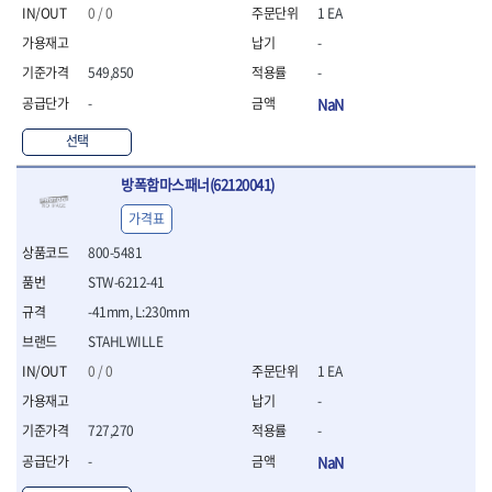
- 절연펜치
0 / 0
1 EA
- 절연니퍼
-
- 절연가위
- 절연비트
549,850
-
- 절연드라이버교체날
-
NaN
- 절연공구세트
- 절연라쳇렌치
선택
- 절연라쳇렌치세트
방폭함마스패너(62120041)
- 절연볼트커터
- 절연아답타
가격표
- 절연펀치
800-5481
- 기타
- 방폭연결대
STW-6212-41
- 방폭옵셋렌치
-41mm, L:230mm
- 방폭니퍼
STAHLWILLE
- 방폭펜치
- 방폭플라이어
0 / 0
1 EA
- 방폭가위
-
- 방폭렌치
727,270
-
- 방폭스패너
-
NaN
- 방폭비트소켓
- 방폭아답타