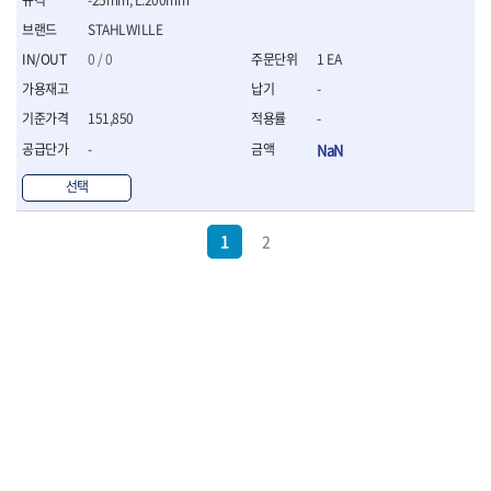
STAHLWILLE
0 / 0
1 EA
-
151,850
-
-
NaN
선택
1
2