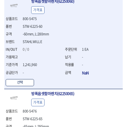
방폭옵셋함마렌치(62250060)
- 십자비트
가격표
- 임팩별비트소켓
- 임팩XZN비트소켓
800-5475
- 십자비트소켓
STW-6225-60
- 일자비트소켓
-60mm, L:280mm
- XZN비트
- 임팩XZN비트
STAHLWILLE
- 라쳇핸들세트
0 / 0
1 EA
- 사각비트
-
- 토크드라이버
- 포지비트소켓
1,241,960
-
- 임팩포지비트소켓
-
NaN
플라이어,몽키,스패너
선택
- 뻰치
- 편구스패너
방폭옵셋함마렌치(62250065)
- 플라이어
- 니퍼
가격표
- 롱노우즈
800-5476
- 스냅링플라이어
STW-6225-65
- 그룹조인트플라이어
- 케이블커터
-65mm, L:295mm