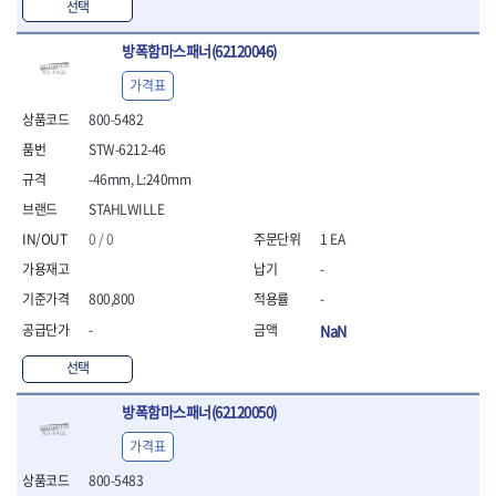
선택
- 방폭T렌치
- 방폭드라이버
방폭함마스패너(62120046)
- 방폭펀치
가격표
- 절연포지비트소켓
철공공구
800-5482
- 볼트커터
STW-6212-46
- 핸드볼트커터
-46mm, L:240mm
- 항공가위
STAHLWILLE
- 클램프
- 망치
0 / 0
1 EA
- 빠루망치
-
- 볼핀망치
800,800
-
- 함마망치
- 도끼
-
NaN
- 망치헤드
선택
- 판금망치
- 나일론무반동망치
방폭함마스패너(62120050)
- 플라스틱망치
- 고무망치
가격표
- 핀펀치
800-5483
- 센타펀치