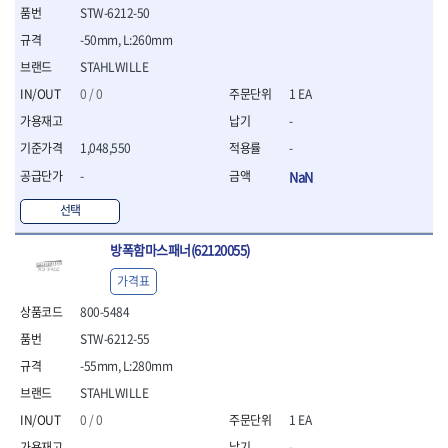
STW-6212-50
- 평치즐
- 핀펀치세트
-50mm, L:260mm
- 펀치
STAHLWILLE
- 펀치세트
0 / 0
1 EA
- 톱대
- 용접용품
-
- 빠루
1,048,550
-
- 철공끌
-
NaN
원예.사무용품
선택
- 커터칼
- 전지가위
방폭함마스패너(62120055)
- 정글칼
- 전정톱
가격표
- 접톱
800-5484
- 목공톱
- 고지톱
STW-6212-55
- 다목적가위
-55mm, L:280mm
- 안전커터칼
STAHLWILLE
- 휠메저
0 / 0
1 EA
- 마킹
-