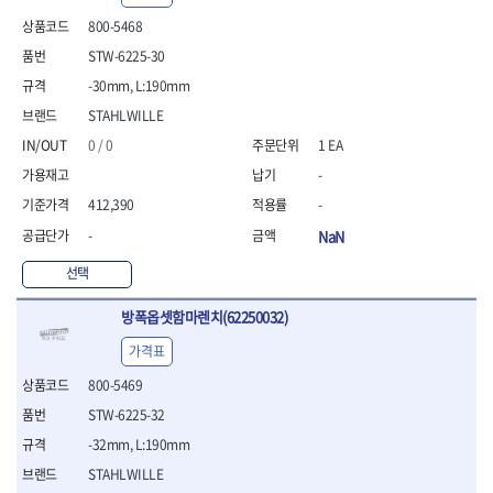
- 안전고글
측정도구
자동차용장비
- 롱소켓레일세트
- 동파이프커터
LOGOSOL(AGMA)
LONCIN
- 목공용끌세트
800-5468
- 방진마스크
- 자
- 타이어탈착기
- 육각비트소켓레일세트
- 플라스틱파이프커터
MACHAN
MAFELL
- 나무상자케이스
- 방독마스크
- 줄자
- 타이어휠발란스
- 소켓세트
- 디버러
STW-6225-30
MARTOR
MAYHEW
- 버니셔
- 보호복
- 컴퍼스
- 판금작기세트
- 스터드풀러
- 동파이프확관기세트
-30mm, L:190mm
- 끌
MCC
MEGA
- 장갑
- 분도기
- 리프트
- 너트트위스터
- 전동오스타세트
- 가우지
STAHLWILLE
MORSE
NANIWA
- 낙하방지코드
- 수평기
- 판금계측자
- 볼트트위스터
- 배관내시경
- 조각칼
- 무릎 보호대
NICHOLSON
Norton
- 테파게이지
- 핸드훅크
0 / 0
1 EA
- 탭홀더
- 배관청소기
- 끌세트
- 레이저메타
- 엔진홀드
OLSON
OSEIN
- 다이홀더
- 하수구청소기
전기.계절상품
-
- 대패
- 기타 측정도구
- 코끼리잭
- T형소켓렌치
- 오거
PB
PFEIL
- 열풍기
- 톱
412,390
-
- 검전테스터
- 가래지잭
- 옵셋라쳇렌치
- 커터
- 히터
PICA
PICARD
- 대패날
-
NaN
- 라쳇렌치세트
- 스프링헤드
- 충전식분무기
토크렌치
자동차용공구
PROXXON
RICHMOND
- 미니터닝세트
- 임팩드라이버
- PVC커터
- 선풍기
- 토크렌치바디
- 플레어너트소켓
선택
- 포스너비트
RIDGID
ROBERTSORBY
- 임팩드라이버세트
- 기타 악세사리
- 용접기
- 토크렌치
- 인젝터스페셜소켓
- 악세사리
ROTARY LIFT
ROTHENBERGER
- 비트라쳇핸들
- 콤프레샤
- LED충전식작업등
- 디지탈토크렌치
- 드레인플러그소켓
방폭옵셋함마렌치(62250032)
- 클로스샌딩롤
RUBI
RUKO
- 비트
- LED램프
- 토크렌치라쳇헤드
- 벨트텐션풀리렌치
전동.충전공구
- 스프레이건
가격표
RYOBI
S.Djarv Hantverk AB
- 파워비트
- 예초기
- 토크렌치스패너헤드
- 리무버
- 드릴
- 작업용톱
- 양용드라이버비트
SCANGRIP
Scanprobe
- 라디에이터
- 토크렌치링헤드
- 드래그링크소켓
800-5469
- 드라이버
- 송곳
- 파워비트세트
- 심지난로
- 토크아답타
SENCI
SHINANO
- 록너트버스터
- 임팩렌치
- 각끌
STW-6225-32
- 너트세터
- 온수 히터
- 크로우풋
- 토션바
SHOPVAC
SICE
- 샌더
- 측정자
-32mm, L:190mm
- 마그네틱너트세터
- 열선
- 토크테스터기
- 임팩뒤바퀴휠너트소켓
- 앵글그라인더
- 클립
SKIL
SMOOS
- 슬라이딩마그네틱너트
- 정온선
STAHLWILLE
- 비디오스코프
- 반사경
- 컷쏘
- 컴파스
SOURCE
SPARTAN