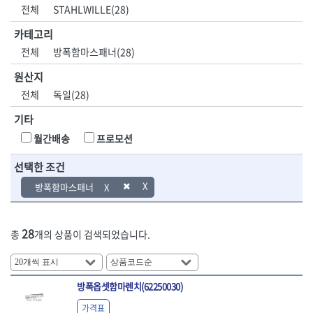
DH신바람
DMT
전체
STAHLWILLE(28)
- 육각비트소켓
- 유압전선압착기
산업.안전.웰딩.
목공공구.목공
EIGHT
EISHIN
- 임팩육각비트소켓
- 듀잇밴더
계절
기계
카테고리
EKLIND
ELIPSE
- 별비트소켓
- 마이크로드레인
전체
방폭함마스패너(28)
ENGINEER
EXPERT
- XZN비트소켓
- 마이크로릴
산업, 생활용품
조각도.끌
FASTCAP
FISKARS
- 임팩육각비트
- 시스네이크컴팩
원산지
- 펜
- 평도
- 임팩비트
- 시스네이크미니릴
FLAG
FLEX
- 나사고정제
- 아사도
전체
독일(28)
- 임팩비트홀더
- 시스네이크
FLEXCUT
FORREST
- 배관밀봉제
- 환도
- 유니버셜조인트
- 배관검사용모니터
기타
GIANTLOK
HALDER
- 윤활방청제
- 심환도
- 아답타
- 내시경카메라
- 선글라스, 고글
- 곡환도
HAZET
HIOKI
월간배송
프로모션
- 연결대
- 라인송신기
- 설치형가림막
- 삼각도
HIT
IR
- 임팩연결대
- 탐지용수신기
- 블로워
- 곡아사도
선택한 조건
IRWIN
ISOTOOL
- 볼연결대
- 콤비네이션청소기
- 전선릴
- 곡삼각도
JOKARI
KAKURI
방폭함마스패너
- 볼연결대세트
- 수동스피너
- 연장선
- 조각도
- 라쳇핸들
- 프렉스샤프트
Katimax
KAWASA
- 마카
- 대형평도
- 퀵릴리스라쳇핸들
- 액세서리
KBS
KHEIRON
- 매직
- 조각도세트
- 플렉시블라쳇핸들
- 전동드럼머신
28
총
개의 상품이 검색되었습니다.
KLEIN
KNIPEX
- 작업등
- D형조각도
- 단축라쳇핸들
- 스프링청소기
- 케이블타이
- 카빙나이프
KOKEN
KOMELON
- 라쳇아답터
- 고압파이프세척기
- 스피커
- 나이프
측정공구.절삭
자동차공구.장
KTC
KUKEN
- 수동복스대
- 건/습식 청소기
- 스코프
공구
비
안전용품
LENOX(사입)
LENOX(수입)
방폭옵셋함마렌치(62250030)
- 스핀드라이버
- 청소기악세서리
- 손도끼
- 안전안경
LIENIELSEN
LOCTITE
- 소켓레일세트
- 체인파이프렌치
가격표
- 목공용끌