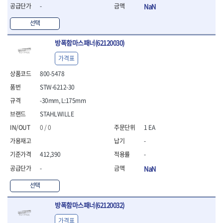
- 라쳇 드라이버
-
NaN
- 라쳇스패너
선택
- 스피드렌치
- 모터렌치
방폭함마스패너(62120030)
- 함마스패너
가격표
절연.전설.방폭공구
- 절연옵셋렌치
800-5478
- 절연연결대
STW-6212-30
- 절연드라이버
-30mm, L:175mm
- 절연스패너
- 절연T렌치
STAHLWILLE
- 절연소켓
0 / 0
1 EA
- 절연별소켓
-
- 절연별비트소켓
- 절연육각비트소켓
412,390
-
- 절연라쳇핸들
-
NaN
- 절연렌치
선택
- 절연토크렌치
- 절연콤비네이션렌치
방폭함마스패너(62120032)
- 절연링렌치
- 절연플라이어
가격표