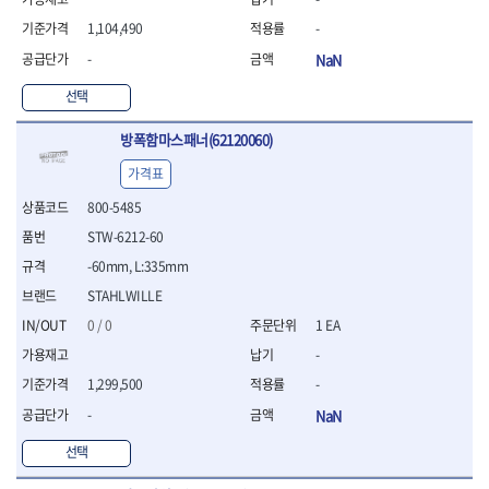
연마용품
- 조줄
1,104,490
-
- 철공용줄
-
NaN
- 목공용줄
- 조줄세트
선택
- 판금줄홀더
- 줄
방폭함마스패너(62120060)
공구함.공구집
가격표
- 공구함
800-5485
- 탑체스터
STW-6212-60
- 플라스틱이동공구함
- 공구통
-60mm, L:335mm
- 기타공구
STAHLWILLE
- 공구가방
0 / 0
1 EA
기타 작업공구
-
- 헤라
- 케이스
1,299,500
-
- 수리키트
-
NaN
- 고정링/링
선택
- 핀