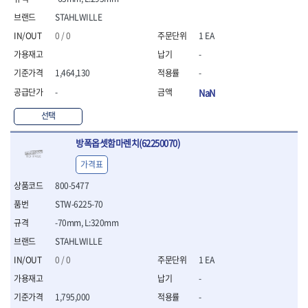
- 니퍼 외
STAHLWILLE
- 바이스플라이어
0 / 0
1 EA
- 옵셋렌치
- 공구함세트
-
- 콤비네이션렌치
1,464,130
-
- 양구스패너
-
NaN
- 라쳇콤비네이션렌치
- 라쳇옵셋렌치
선택
- 콤비네이션렌치세트
- 플레어너트렌치
방폭옵셋함마렌치(62250070)
- 양구스패너세트
가격표
- 옵셋렌치세트
- 라쳇콤비네이션렌치세
800-5477
트
STW-6225-70
- 몽키스패너
-70mm, L:320mm
- 라쳇콤비네이션세트
STAHLWILLE
- 라쳇렌치
- 함마렌치
0 / 0
1 EA
- 멀티플라이어
-
- 미니라쳇세트
1,795,000
-
- 기타