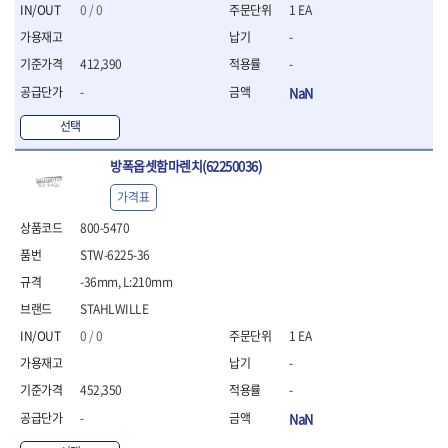
세터
- 콤프레셔
- 토크드라이버핸들
- 오일휠타소켓
- 각도절단기
0 / 0
1 EA
- 작업대
STAHLWILLE
STANZANI
- 비트아답타
- 토크드라이버세트
- 레버바
- 플런지쏘
- 물림쇠
-
SWANSON
TEFENPLAST
- 충전드릴용롱소켓
- 토크드라이버
- 호스클램프플라이어
- 블로워
- 측정기
412,390
-
- 나비볼트소켓
TENGU
THETA -직판오일등
- 토크드라이버블레이드
- 피스톤링컴프레셔
- 밴드쏘
- 디지털습도측정기
- 스파크플러그소켓
- 다이얼토크렌치
THETA-공구함
THETA-드라이버
- 드로우핸들
-
NaN
- 원형톱
- 지그그리퍼시스템
- 비트소켓레일세트
- 토크멀티플라이어
- 판금돌리
THETA-랜턴
THETA-망치
- 해머드릴
- 치즐
선택
- 임팩비트소켓
- 토크렌치비트홀다헤드
- 스파크플러그플라이어
- 임팩드라이버
- 치즐세트
THETA-몽키
THETA-소켓비트
- 조인트
- 가방/케이스
- 범핑망치
- 로터리해머
- 파팅툴
THETA-스패너
THETA-운반구
방폭옵셋함마렌치(62250036)
- 세미롱임팩소켓
- 픽업툴
- 라쳇렌치
- 터닝툴세트
절삭공구
THETA-자동몽키
THETA-자석소켓
- 라쳇헤드
- 클립플라이어
- 전동가위
가격표
- 할로윙툴
- 홀쏘날
THETA-전동악세서리
THETA-측정
- 임팩아답타
- 허브캡풀러
- 직쏘
- 캘리퍼
- 바이메탈홀쏘날
800-5470
- 비트홀다
THETA-커터,가위
THETA-핸드카트
- 산소센서소켓
- 멀티커터
- 잭나이프
- 하이스드릴
- 볼L렌치세트
STW-6225-36
THETA-헤라
THOMAS FLINN
- 클립리무버
- 광택기
- 스코프세트
- 하이스코발트드릴
- L렌치세트
- 자석접시
TOP
TOPTUL
- 앵글그라인더
-36mm, L:210mm
- 조각세트
- 드릴세트
- 볼L렌치
- 작업용등받이
- 샌딩머신
- 크래프트카버세트
TORMEK
TRACER
- 아바
STAHLWILLE
- L렌치
- 자동차전용공구
- 밴드쏘
- 말렛스위프
- 반대탭
TSUNESABURO
TUOFU
0 / 0
1 EA
- 별렌치세트
- 타이어레버
- 콤보세트
- 목공용망치
- 톱날
TWOCHERRYS
UVEX
- 별렌치
- 스크래퍼
-
- 충전광택기
- 절단석
대패
VALLORBE
VAUGHAN
- T렌치
- 후크드라이버
- 로터리해머
452,350
-
- 원형톱날
- 스크래퍼
- T렌치세트
VBW
VESSEL
- 너트그립소켓
- 배터리
- 핸드툴세트
-
NaN
- 접렌치
WALTER
WERA
- 충전기
임팩휠너트소켓
- 다이아몬드휠
- 접별렌치