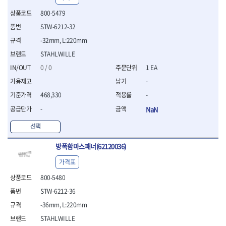
- 절연전공칼
800-5479
- 절연안전모
- 절연매트
STW-6212-32
- 방폭소켓
-32mm, L:220mm
- 방폭라쳇핸들
STAHLWILLE
- 방폭콤비네이션렌치
0 / 0
1 EA
- 방폭함마스패너
- 절연일자드라이버
-
- 절연별드라이버
468,330
-
- 절연드라이버세트
-
NaN
- 스트리퍼
- 라쳇케이블커터
선택
- 자동스트리퍼
- 케이블스트리퍼
방폭함마스패너(62120036)
- 압착기
가격표
- 핀셋
- 절연공구세트
800-5480
- 절연비트홀다
STW-6212-36
- 절연비트홀다드라이버
-36mm, L:220mm
- 방폭망치
- 절연L렌치
STAHLWILLE