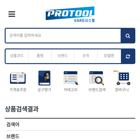
×
Ri
×
Toggle Menu
카테고리 검색
브랜드 검색
To
작업공구.종합
배관.전동.에어.
가나다
ABC
M
공구
운반
전체
ㄱ
ㄴ
ㄷ
ㄹ
ㅁ
ㅂ
ㅅ
ㅇ
ㅈ
소켓,렌치,드라이버
배관공구.장비
ㅊ
ㅋ
ㅌ
ㅍ
ㅎ
- 소켓
- 파이프렌치
- 롱소켓
- 스트랩락파이프핸들
- 세미롱소켓
- 파이프커터
전체
- 엑스트라롱소켓
- 튜빙커터
- 임팩소켓
- 리머
1-DAY
ABC
가격표주문
공구명가
카테고리
브랜드검색
장바구니
- 임팩세미롱소켓
- 밴더
ACE POWER
Armor Tool, LLC
- 임팩롱소켓
- 동파이프확관기
AURIOU
Benchcrafted
- 유니버셜소켓
- 파이프나사산가공기
상품검색결과
BHS(영창망치)
BTK
- 별소켓
- 오스타세트
CHANNELLOCK
CMO
- 롱별소켓
- 파이프가공기
검색어
- 임팩별소켓
- 바이스
CMT
CP
- 임팩롱별소켓
- 파이프스탠드
CROWN
DEWIT
브랜드
- 비트소켓
- 파이프바이스