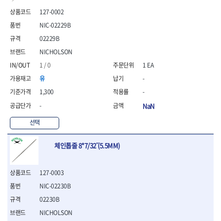
- 안전고글
측정도구
자동차용장비
- 롱소켓레일세트
- 동파이프커터
LOGOSOL(AGMA)
LONCIN
- 목공용끌세트
127-0002
- 방진마스크
- 자
- 타이어탈착기
- 육각비트소켓레일세트
- 플라스틱파이프커터
MACHAN
MAFELL
- 나무상자케이스
- 방독마스크
- 줄자
- 타이어휠발란스
- 소켓세트
- 디버러
NIC-02229B
MARTOR
MAYHEW
- 버니셔
- 보호복
- 컴퍼스
- 판금작기세트
- 스터드풀러
- 동파이프확관기세트
02229B
- 끌
MCC
MEGA
- 장갑
- 분도기
- 리프트
- 너트트위스터
- 전동오스타세트
- 가우지
NICHOLSON
MORSE
NANIWA
- 낙하방지코드
- 수평기
- 판금계측자
- 볼트트위스터
- 배관내시경
- 조각칼
- 무릎 보호대
NICHOLSON
Norton
- 테파게이지
- 핸드훅크
1 / 0
1 EA
- 탭홀더
- 배관청소기
- 끌세트
- 레이저메타
- 엔진홀드
OLSON
OSEIN
- 다이홀더
- 하수구청소기
전기.계절상품
유
-
- 대패
- 기타 측정도구
- 코끼리잭
- T형소켓렌치
- 오거
PB
PFEIL
- 열풍기
- 톱
1,300
-
- 검전테스터
- 가래지잭
- 옵셋라쳇렌치
- 커터
- 히터
PICA
PICARD
- 대패날
-
NaN
- 라쳇렌치세트
- 스프링헤드
- 충전식분무기
토크렌치
자동차용공구
PROXXON
RICHMOND
- 미니터닝세트
- 임팩드라이버
- PVC커터
- 선풍기
- 토크렌치바디
- 플레어너트소켓
선택
- 포스너비트
RIDGID
ROBERTSORBY
- 임팩드라이버세트
- 기타 악세사리
- 용접기
- 토크렌치
- 인젝터스페셜소켓
- 악세사리
ROTARY LIFT
ROTHENBERGER
- 비트라쳇핸들
- 콤프레샤
- LED충전식작업등
- 디지탈토크렌치
- 드레인플러그소켓
- 클로스샌딩롤
체인톱줄 8*7/32˝(5.5MM)
RUBI
RUKO
- 비트
- LED램프
- 토크렌치라쳇헤드
- 벨트텐션풀리렌치
전동.충전공구
- 스프레이건
RYOBI
S.Djarv Hantverk AB
- 파워비트
- 예초기
- 토크렌치스패너헤드
- 리무버
- 드릴
- 작업용톱
- 양용드라이버비트
SCANGRIP
Scanprobe
- 라디에이터
- 토크렌치링헤드
- 드래그링크소켓
127-0003
- 드라이버
- 송곳
- 파워비트세트
- 심지난로
- 토크아답타
SENCI
SHINANO
- 록너트버스터
- 임팩렌치
- 각끌
NIC-02230B
- 너트세터
- 온수 히터
- 크로우풋
- 토션바
SHOPVAC
SICE
- 샌더
- 측정자
02230B
- 마그네틱너트세터
- 열선
- 토크테스터기
- 임팩뒤바퀴휠너트소켓
- 앵글그라인더
- 클립
SKIL
SMOOS
- 슬라이딩마그네틱너트
- 정온선
NICHOLSON
- 비디오스코프
- 반사경
- 컷쏘
- 컴파스
SOURCE
SPARTAN