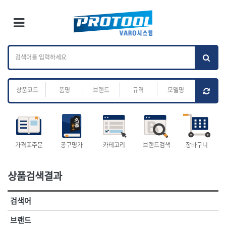
×
Ri
×
Toggle Menu
카테고리 검색
브랜드 검색
To
작업공구.종합
배관.전동.에어.
가나다
ABC
M
공구
운반
전체
ㄱ
ㄴ
ㄷ
ㄹ
ㅁ
ㅂ
ㅅ
ㅇ
ㅈ
소켓,렌치,드라이버
배관공구.장비
ㅊ
ㅋ
ㅌ
ㅍ
ㅎ
- 소켓
- 파이프렌치
- 롱소켓
- 스트랩락파이프핸들
- 세미롱소켓
- 파이프커터
전체
- 엑스트라롱소켓
- 튜빙커터
- 임팩소켓
- 리머
1-DAY
ABC
가격표주문
공구명가
카테고리
브랜드검색
장바구니
- 임팩세미롱소켓
- 밴더
ACE POWER
Armor Tool, LLC
- 임팩롱소켓
- 동파이프확관기
AURIOU
Benchcrafted
- 유니버셜소켓
- 파이프나사산가공기
상품검색결과
BHS(영창망치)
BTK
- 별소켓
- 오스타세트
CHANNELLOCK
CMO
- 롱별소켓
- 파이프가공기
검색어
- 임팩별소켓
- 바이스
CMT
CP
- 임팩롱별소켓
- 파이프스탠드
CROWN
DEWIT
브랜드
- 비트소켓
- 파이프바이스