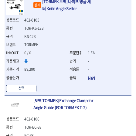
[TORMEK 토멕] 나이프 앵글 세
- 십자비트
상세
터 Knife Angle Setter
- 임팩별비트소켓
- 임팩XZN비트소켓
462-0105
- 십자비트소켓
TOR-KS-123
- 일자비트소켓
KS-123
- XZN비트
- 임팩XZN비트
TORMEK
- 라쳇핸들세트
0 / 0
1 EA
- 사각비트
유
-
- 토크드라이버
- 포지비트소켓
89,200
-
- 임팩포지비트소켓
-
NaN
플라이어,몽키,스패너
선택
- 뻰치
- 편구스패너
[토멕 TORMEK] Exchange Clamp for
- 플라이어
Angle Guide (FOR TORMEK T-2)
- 니퍼
- 롱노우즈
462-0106
- 스냅링플라이어
TOR-EC-38
- 그룹조인트플라이어
- 케이블커터
EC-38