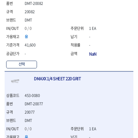
- 통나무쪼개기
- 날교환드라이버세트
- 에어오비탈센더
이젠
이홈
DMT-20082
- 전동대패
- 드라이버핸들
- 에어드라이버
일레드
조란
20082
- 가든툴세트
- 비트세트
- 에어다이그라인더
츠노다(TTC)
콰이어트존
DMT
- 비트홀다드라이버
- 에어멀티샌더
연마기계
타이거(TIGER)
플렉스-절단석
0 / 0
1 EA
- 비트홀다드라이버세트
- 에어앵글그라인더
- 습식그라인더
협성
황금손
- 드라이버블레이드
- 에어리베터기
- 건식그라인더
유
-
- 비트드라이버
- 타이어압력게이지
- 연마지그
41,600
-
- 별비트
- 에어밸트샌더
- 연마숫돌
-
NaN
- 육각비트
- 에어원형샌더
- 기타 악세사리
- 검전드라이버
- 에어폴리셔
목공기계
선택
- 육각T렌치
- 에어톱
- 루터, 루터테이블
- 전동비트홀다
- 에어펀치
- 샌더폴리셔
DMAXX 1/4 SHEET 220 GRIT
- 드라이버비트세트
- 에어스프레이건
기타목공구
- 옵셋드라이버
- 에어원터치카플러
- 클램프
- 스크래퍼드라이버
- 에어건
453-0080
- 시계드라이버
운반기기
DMT-20077
- 정밀드라이버
- 데크트럭
20077
- 기어렌치
- 핸드카트
- 육각복스드라이버
DMT
- 운반대차
- 스크류드라이버
- 운반가방
0 / 0
1 EA
- 툴첵플러스
유
-