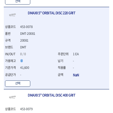
WIHA
WOODCRAFT
- 청소기
선택
- 임팩휠너트소켓
- 테이블쏘
- T별렌치세트
- 오토해머
XCELITE
XPROTOOL-기어렌치
- 원형톱날
- 깃발형별렌치
ZETA
ZETA(LED)
전동악세서리
DMAXX 5" ORBITAL DISC 220 GRIT
- 샌딩디스크
- 너트T렌치
- 충전드릴용소켓
ZETA(PVC커터)
ZETA(라디에이터)
- 스크롤쏘날
- 별T렌치
- 전동비트롱소켓
- 숫돌
ZETA(비트셋트)
ZETA(자화기)
- 소켓비트세트
453-0078
- 드릴비트
- 다이아몬드숫돌
- 공구세트
ZETA(커터)
ZONE KING
DMT-20081
- 비트세트
- 원형톱날/루터비트
- 드라이버세트
가드맨
게링 HSS
- 드릴척
- 루터비트
20081
- 렌치세트
게링 HSS-CO
나노원
- 육각비트
- 루터비트세트
- 육각드라이버
DMT
나이텍스
대건
- 퀵릴리스비트소켓
- 직쏘날
- 드라이버
0 / 0
1 EA
대건케이블
동해
- 전동비트소켓
- 디지털앵글파인더
- 타격드라이버
- 롱자석소켓
유
-
디월트
디월트 인버터 발전기
- 띠톱날
- 양용드라이버
- 소켓아답타
- 모종삽
라이트 세이키
맘모스
- 너트드라이버
41,600
-
- 악세서리
- 갈퀴
- 별드라이버
멜텍
미주산업
-
NaN
- 청소기
- 호미
- 일자드라이버
바람돌이
백마
- 컷쏘날
- 스포크
선택
- 십자드라이버
벡스
북성
- 원형톱날
- 파종기
- 포지드라이버
스팀코리아
아임삭
- 홈클리너
- 라운드너트드라이버
에어공구
DMAXX 5" ORBITAL DISC 400 GRIT
에버그린
에코파워팩
- 제초기
- 양용드라이버핸들
- 에어라쳇렌치
에코플로우
엠파이어
- 삽
- 포켓양용드라이버
- 에어임팩렌치
- 괭이
453-0079
우주전열(겨울)
우주전열(여름)
- 드라이버날
- 에어드릴