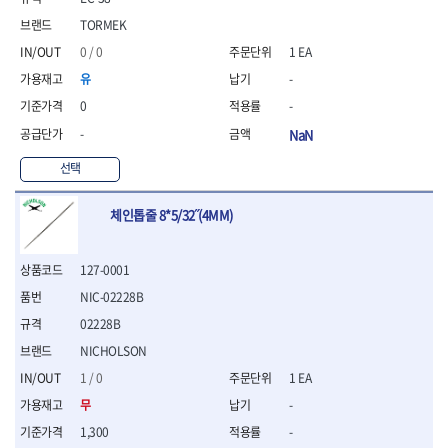
- 니퍼 외
TORMEK
- 바이스플라이어
0 / 0
1 EA
- 옵셋렌치
- 공구함세트
유
-
- 콤비네이션렌치
0
-
- 양구스패너
-
NaN
- 라쳇콤비네이션렌치
- 라쳇옵셋렌치
선택
- 콤비네이션렌치세트
- 플레어너트렌치
체인톱줄 8*5/32˝(4MM)
- 양구스패너세트
- 옵셋렌치세트
- 라쳇콤비네이션렌치세
127-0001
트
NIC-02228B
- 몽키스패너
02228B
- 라쳇콤비네이션세트
NICHOLSON
- 라쳇렌치
- 함마렌치
1 / 0
1 EA
- 멀티플라이어
무
-
- 미니라쳇세트
1,300
-
- 기타