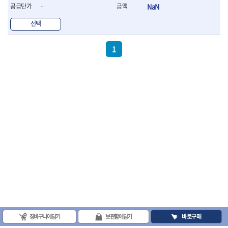
- 라쳇 드라이버
-
NaN
- 라쳇스패너
선택
- 스피드렌치
- 모터렌치
- 함마스패너
1
절연.전설.방폭공구
- 절연옵셋렌치
- 절연연결대
- 절연드라이버
- 절연스패너
- 절연T렌치
- 절연소켓
- 절연별소켓
- 절연별비트소켓
- 절연육각비트소켓
- 절연라쳇핸들
- 절연렌치
- 절연토크렌치
- 절연콤비네이션렌치
- 절연링렌치
장바구니에 담기
보관함에 담기
바로구매
- 절연플라이어