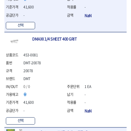
- 조절식렌치
- 볼트세터
41,600
-
- 너트드라이버
-
NaN
- 자화기
- 레이저팁 드라이버
선택
- 라쳇렌치
- 임팩엑스트라롱소켓
DMAXX 1/4 SHEET 400 GRIT
- 파워렌치
- 드릴척아답타
453-0081
- 조인트플러그소켓
- 옵셋렌치
DMT-20078
- 파워렌치
20078
- 소켓홀더
DMT
- 클라이밍비트
- 토크아답타
0 / 0
1 EA
- 비트소켓세트
유
-
- 포지비트
41,600
-
- 일자비트
-
NaN
- 임팩별비트
- 임팩일자비트
선택
- 임팩포지비트
- 임팩십자비트