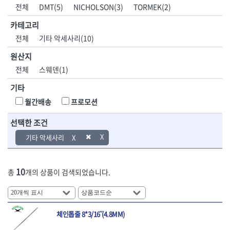
DH신바람
DMT
전체
DMT(5)
NICHOLSON(3)
TORMEK(2)
- 육각비트소켓
- 유압전선압착기
산업.안전.웰딩.
목공공구.목공
EIGHT
EISHIN
- 임팩육각비트소켓
- 듀잇밴더
계절
기계
카테고리
EKLIND
ELIPSE
- 별비트소켓
- 마이크로드레인
전체
기타 악세사리(10)
ENGINEER
EXPERT
- XZN비트소켓
- 마이크로릴
산업, 생활용품
조각도.끌
FASTCAP
FISKARS
- 임팩육각비트
- 시스네이크컴팩
원산지
- 펜
- 평도
- 임팩비트
- 시스네이크미니릴
FLAG
FLEX
- 나사고정제
- 아사도
전체
스웨덴(1)
- 임팩비트홀더
- 시스네이크
FLEXCUT
FORREST
- 배관밀봉제
- 환도
- 유니버셜조인트
- 배관검사용모니터
기타
GIANTLOK
HALDER
- 윤활방청제
- 심환도
- 아답타
- 내시경카메라
- 선글라스, 고글
- 곡환도
HAZET
HIOKI
월간배송
프로모션
- 연결대
- 라인송신기
- 설치형가림막
- 삼각도
HIT
IR
- 임팩연결대
- 탐지용수신기
- 블로워
- 곡아사도
선택한 조건
IRWIN
ISOTOOL
- 볼연결대
- 콤비네이션청소기
- 전선릴
- 곡삼각도
JOKARI
KAKURI
기타 악세사리
- 볼연결대세트
- 수동스피너
- 연장선
- 조각도
- 라쳇핸들
- 프렉스샤프트
Katimax
KAWASA
- 마카
- 대형평도
- 퀵릴리스라쳇핸들
- 액세서리
KBS
KHEIRON
- 매직
- 조각도세트
- 플렉시블라쳇핸들
- 전동드럼머신
10
총
개의 상품이 검색되었습니다.
KLEIN
KNIPEX
- 작업등
- D형조각도
- 단축라쳇핸들
- 스프링청소기
- 케이블타이
- 카빙나이프
KOKEN
KOMELON
- 라쳇아답터
- 고압파이프세척기
- 스피커
- 나이프
측정공구.절삭
자동차공구.장
KTC
KUKEN
- 수동복스대
- 건/습식 청소기
- 스코프
공구
비
안전용품
LENOX(사입)
LENOX(수입)
- 스핀드라이버
- 청소기악세서리
체인톱줄 8*3/16˝(4.8MM)
- 손도끼
- 안전안경
LIENIELSEN
LOCTITE
- 소켓레일세트
- 체인파이프렌치
- 목공용끌