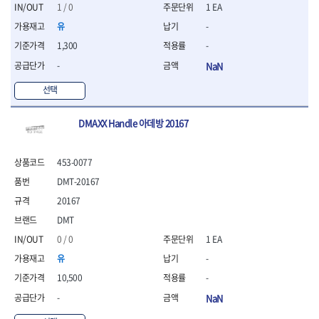
세터
- 콤프레셔
- 토크드라이버핸들
- 오일휠타소켓
- 각도절단기
1 / 0
1 EA
- 작업대
STAHLWILLE
STANZANI
- 비트아답타
- 토크드라이버세트
- 레버바
- 플런지쏘
- 물림쇠
유
-
SWANSON
TEFENPLAST
- 충전드릴용롱소켓
- 토크드라이버
- 호스클램프플라이어
- 블로워
- 측정기
1,300
-
- 나비볼트소켓
TENGU
THETA -직판오일등
- 토크드라이버블레이드
- 피스톤링컴프레셔
- 밴드쏘
- 디지털습도측정기
- 스파크플러그소켓
- 다이얼토크렌치
THETA-공구함
THETA-드라이버
- 드로우핸들
-
NaN
- 원형톱
- 지그그리퍼시스템
- 비트소켓레일세트
- 토크멀티플라이어
- 판금돌리
THETA-랜턴
THETA-망치
- 해머드릴
- 치즐
선택
- 임팩비트소켓
- 토크렌치비트홀다헤드
- 스파크플러그플라이어
- 임팩드라이버
- 치즐세트
THETA-몽키
THETA-소켓비트
- 조인트
- 가방/케이스
- 범핑망치
- 로터리해머
- 파팅툴
THETA-스패너
THETA-운반구
- 세미롱임팩소켓
DMAXX Handle 아데방 20167
- 픽업툴
- 라쳇렌치
- 터닝툴세트
절삭공구
THETA-자동몽키
THETA-자석소켓
- 라쳇헤드
- 클립플라이어
- 전동가위
- 할로윙툴
- 홀쏘날
THETA-전동악세서리
THETA-측정
- 임팩아답타
- 허브캡풀러
- 직쏘
- 캘리퍼
- 바이메탈홀쏘날
453-0077
- 비트홀다
THETA-커터,가위
THETA-핸드카트
- 산소센서소켓
- 멀티커터
- 잭나이프
- 하이스드릴
- 볼L렌치세트
DMT-20167
THETA-헤라
THOMAS FLINN
- 클립리무버
- 광택기
- 스코프세트
- 하이스코발트드릴
- L렌치세트
- 자석접시
TOP
TOPTUL
- 앵글그라인더
20167
- 조각세트
- 드릴세트
- 볼L렌치
- 작업용등받이
- 샌딩머신
- 크래프트카버세트
TORMEK
TRACER
- 아바
DMT
- L렌치
- 자동차전용공구
- 밴드쏘
- 말렛스위프
- 반대탭
TSUNESABURO
TUOFU
0 / 0
1 EA
- 별렌치세트
- 타이어레버
- 콤보세트
- 목공용망치
- 톱날
TWOCHERRYS
UVEX
- 별렌치
- 스크래퍼
유
-
- 충전광택기
- 절단석
대패
VALLORBE
VAUGHAN
- T렌치
- 후크드라이버
- 로터리해머
10,500
-
- 원형톱날
- 스크래퍼
- T렌치세트
VBW
VESSEL
- 너트그립소켓
- 배터리
- 핸드툴세트
-
NaN
- 접렌치
WALTER
WERA
- 충전기
임팩휠너트소켓
- 다이아몬드휠
- 접별렌치