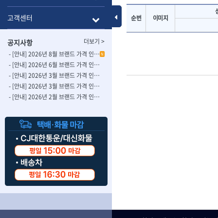
- 롱별소켓
- 파이프가공기
HAZET
HIOKI
- 임팩별소켓
- 바이스
Toggle Menu
고객센터
순번
이미지
ISOTOOL
JOKARI
- 임팩롱별소켓
- 파이프스탠드
- 비트소켓
- 파이프바이스
KBS
KHEIRON
더보기 >
공지사항
- 육각비트소켓
- 유압전선압착
KOMELON
KTC
- 임팩육각비트소켓
- 듀잇밴더
- [안내] 2026년 8월 브랜드 가격 인상 사전 안내의 건
N
LIENIELSEN
LOCTITE
- 별비트소켓
- 마이크로드레
- [안내] 2026년 6월 브랜드 가격 인상 사전 안내의 건
MAFELL
MARTOR
- XZN비트소켓
- 마이크로릴
- [안내] 2026년 3월 브랜드 가격 인상 사전 안내의 건-2
- 임팩육각비트
- 시스네이크컴
MORSE
NANIWA
- [안내] 2026년 3월 브랜드 가격 인상 사전 안내의 건
- 임팩비트
- 시스네이크미
- [안내] 2026년 2월 브랜드 가격 인상 사전 안내의 건
OSEIN
PB
- 임팩비트홀더
- 시스네이크
PROXXON
RICHMOND
- 유니버셜조인트
- 배관검사용모
ROTHENBERGER
RUBI
- 아답타
- 내시경카메라
- 연결대
- 라인송신기
SCANGRIP
Scanprobe
- 임팩연결대
- 탐지용수신기
자동차공구.장비
SICE
SKIL
- 볼연결대
- 콤비네이션청
STAHLWILLE
STANZANI
- 볼연결대세트
- 수동스피너
자동차용장비
THETA -직판오일등
THETA-공구함
- 라쳇핸들
- 프렉스샤프트
- 타이어탈착기
- 퀵릴리스라쳇핸들
- 액세서리
THETA-몽키
THETA-소켓비
- 타이어휠발란스
- 플렉시블라쳇핸들
- 전동드럼머신
THETA-자석소켓
THETA-전동악
- 판금작기세트
- 단축라쳇핸들
- 스프링청소기
- 리프트
THETA-헤라
THOMAS FLIN
- 라쳇아답터
- 고압파이프세