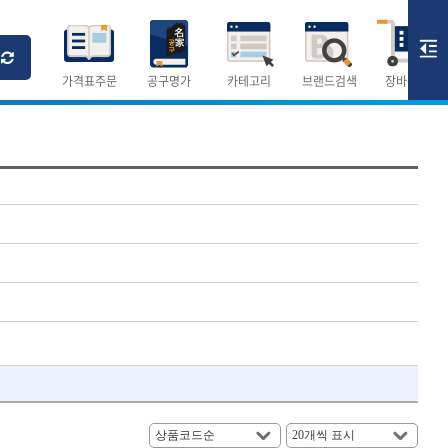
Ri
T
M
가격표주문
공구명가
카테고리
브랜드검색
장바구니
×
×
측정공구.절삭공구
숫자
측정도구
- 자
- 줄자
- 컴퍼스
AURIOU
- 분도기
CMO
- 수평기
DH신바람
- 테파게이지
- 레이저메타
ELIPSE
- 기타 측정도구
FLAG
- 검전테스터
HALDER