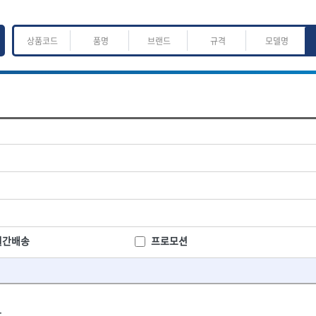
ㅈ
ㅊ
ㅋ
ㅌ
ㅍ
ㅎ
어.운반
산업.안전.웰딩.계절
목공공구.목공기계
K
L
M
N
O
P
Q
R
S
T
U
V
W
X
Y
Z
산업, 생활용품
조각도.끌
- 펜
- 평도
프핸들
- 나사고정제
- 아사도
- 배관밀봉제
- 환도
ACE POWER
Armor Tool, LLC
- 윤활방청제
- 심환도
BTK
CHANNELLOCK
월간배송
프로모션
- 선글라스, 고글
- 곡환도
CROWN
DEWIT
- 설치형가림막
- 삼각도
기
- 블로워
EISHIN
- 곡아사도
EKLIND
가공기
- 전선릴
- 곡삼각도
FASTCAP
FISKARS
- 연장선
- 조각도
.
FORREST
GIANTLOK