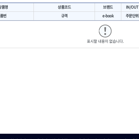
- 마카
- 대형평도
HIT
IR
상품명
상품코드
브랜드
IN/OUT
- 매직
- 조각도세트
KAKURI
Katimax
- 작업등
- D형조각도
품번
규격
e-book
주문단위
- 케이블타이
- 카빙나이프
KLEIN
KNIPEX
기
- 스피커
- 나이프
KUKEN
LENOX(사입)
- 스코프
안전용품
LOGOSOL(AGMA)
LONCIN
인
- 손도끼
표시할 내용이 없습니다.
- 안전안경
MAYHEW
MCC
- 목공용끌
- 안전고글
팩
- 목공용끌세트
NICHOLSON
Norton
- 방진마스크
니릴
- 나무상자케이스
- 방독마스크
PFEIL
PICA
- 버니셔
- 보호복
RIDGID
ROBERTSORBY
니터
- 끌
- 장갑
RUKO
RYOBI
- 가우지
- 낙하방지코드
- 조각칼
SENCI
SHINANO
- 무릎 보호대
- 끌세트
SMOOS
SOURCE
전기.계절상품
소기
- 대패
SWANSON
TEFENPLAST
- 열풍기
- 톱
- 히터
THETA-드라이버
THETA-랜턴
- 대패날
- 충전식분무기
- 미니터닝세트
트
THETA-스패너
THETA-운반구
- 선풍기
- 포스너비트
세서리
THETA-측정
THETA-커터,가위
- 용접기
- 악세사리
N
TOP
TOPTUL
- LED충전식작업등
척기
- 클로스샌딩롤