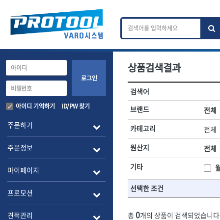
상품검색결과
카테고리 검색
브랜드 검색
로그인
검색어
전체
ㄱ
ㄴ
ㄷ
ㄹ
ㅁ
ㅂ
ㅅ
ㅇ
작업공구.종합공구
배관.전동.에
아이디 기억하기
ID/PW 찾기
브랜드
전체
A
B
C
D
E
F
G
H
I
J
소켓,렌치,드라이버
배관공구.장비
주문하기
카테고리
전체
- 소켓
- 파이프렌치
전체
- 롱소켓
- 스트랩락파이
주문정보
원산지
전체
- 세미롱소켓
- 파이프커터
1-DAY
ABC
- 엑스트라롱소켓
- 튜빙커터
Benchcrafted
기타
BHS(영창망치)
마이페이지
- 임팩소켓
- 리머
CMT
CP
- 임팩세미롱소켓
- 밴더
선택한 조건
DMT
- 임팩롱소켓
- 동파이프확관
EIGHT
프로모션
- 유니버셜소켓
- 파이프나사산
ENGINEER
EXPERT
- 별소켓
- 오스타세트
0
견적관리
총
개의 상품이 검색되었습니다
FLEX
FLEXCUT