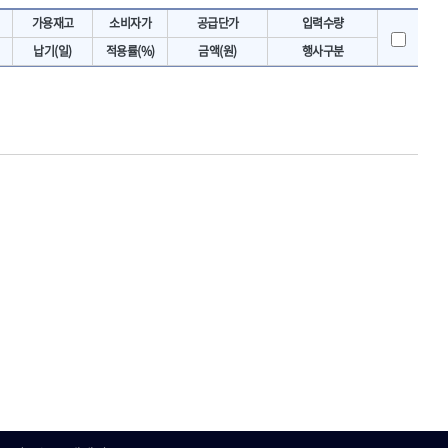
토크렌치
IRWIN
가용재고
소비자가
공급단가
입력수량
- 토크렌치바디
KAWASA
납기(일)
적용률(%)
금액(원)
행사구분
- 토크렌치
KOKEN
- 디지탈토크렌치
- 토크렌치라쳇헤드
LENOX(수입)
- 토크렌치스패너헤드
MACHAN
- 토크렌치링헤드
MEGA
- 토크아답타
OLSON
- 크로우풋
- 토크테스터기
PICARD
- 비디오스코프
ROTARY LIFT
- 토크드라이버핸들
S.Djarv Hantverk AB
- 토크드라이버세트
SHOPVAC
- 토크드라이버
- 토크드라이버블레이드
SPARTAN
- 다이얼토크렌치
TENGU
- 토크멀티플라이어
THETA-망치
- 토크렌치비트홀다헤드
THETA-자동몽키
- 가방/케이스
THETA-핸드카트
절삭공구
TORMEK
- 홀쏘날