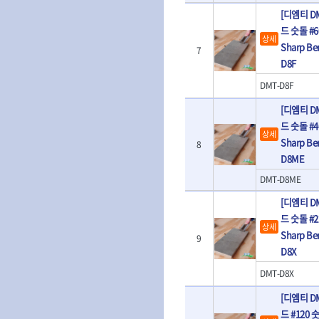
- 판금돌리
- 너트세터
- 샌더
[디엠티 D
- 스파크플러그플라이어
- 마그네틱너트세터
- 앵글그라인더
드 숫돌 #60
- 범핑망치
- 슬라이딩마그네틱너트세
상세
- 컷쏘
Sharp Be
- 픽업툴
7
터
- 각도절단기
D8F
- 클립플라이어
- 비트아답타
- 플런지쏘
- 허브캡풀러
- 충전드릴용롱소켓
DMT-D8F
- 블로워
- 산소센서소켓
- 나비볼트소켓
- 밴드쏘
- 클립리무버
[디엠티 D
- 스파크플러그소켓
- 원형톱
- 자석접시
드 숫돌 #40
- 비트소켓레일세트
- 해머드릴
상세
- 작업용등받이
Sharp Be
- 임팩비트소켓
8
- 임팩드라이버
- 자동차전용공구
- 조인트
D8ME
- 로터리해머
- 타이어레버
- 세미롱임팩소켓
- 라쳇렌치
DMT-D8ME
- 스크래퍼
- 라쳇헤드
- 전동가위
- 후크드라이버
[디엠티 D
- 임팩아답타
- 직쏘
- 너트그립소켓
- 비트홀다
드 숫돌 #22
- 멀티커터
상세
- 볼L렌치세트
임팩휠너트소켓
Sharp Be
- 광택기
9
- L렌치세트
- 임팩휠너트소켓
D8X
- 앵글그라인더
- 볼L렌치
- 샌딩머신
DMT-D8X
- L렌치
- 밴드쏘
- 별렌치세트
[디엠티 D
- 콤보세트
- 별렌치
- 충전광택기
드 #120 숫