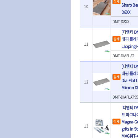
상세
- T렌치
- 로터리해머
Sharp Be
10
- T렌치세트
- 배터리
D8XX
- 접렌치
- 충전기
- 접별렌치
DMT-D8XX
- 청소기
- T별렌치세트
- 오토해머
[디엠티 D
- 깃발형별렌치
전동악세서리
래핑 플레이트
상세
- 너트T렌치
11
- 충전드릴용소
Lapping 
- 별T렌치
- 전동비트롱소
- 소켓비트세트
DMT-DIAFLAT
- 드릴비트
- 공구세트
- 비트세트
[디엠티 D
- 드라이버세트
- 드릴척
- 렌치세트
래핑 플레
상세
- 육각비트
- 육각드라이버
Dia-Flat 
12
- 퀵릴리스비트
- 드라이버
Micron D
- 전동비트소켓
- 타격드라이버
- 롱자석소켓
DMT-DIAFLAT9
- 양용드라이버
- 소켓아답타
- 너트드라이버
[디엠티 D
- 악세서리
- 별드라이버
드 마그나가
- 청소기
- 일자드라이버
Magna-Gu
상세
- 컷쏘날
- 십자드라이버
13
grits in S
- 원형톱날
- 포지드라이버
MAGKIT-
- 라운드너트드라이버
에어공구