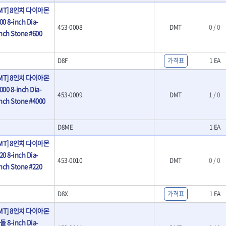
- 크래프트카버세트
MT] 8인치 다이아몬
- 말렛스위프
0 8-inch Dia-
453-0008
DMT
0 / 0
- 목공용망치
nch Stone #600
대패
- 스크래퍼
D8F
가격표
1 EA
- 핸드툴세트
- 다이아몬드휠
MT] 8인치 다이아몬
- 테이블쏘
00 8-inch Dia-
- 원형톱날
453-0009
DMT
1 / 0
nch Stone #4000
- 샌딩디스크
- 스크롤쏘날
- 숫돌
D8ME
1 EA
- 다이아몬드숫돌
MT] 8인치 다이아몬
- 원형톱날/루터비트
0 8-inch Dia-
- 루터비트
453-0010
DMT
0 / 0
nch Stone #220
- 루터비트세트
- 직쏘날
- 디지털앵글파인더
D8X
가격표
1 EA
- 띠톱날
MT] 8인치 다이아몬
- 모종삽
- 갈퀴
돌 8-inch Dia-