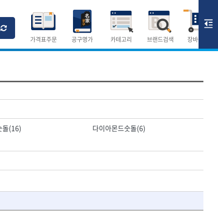
Ri
T
M
가격표주문
공구명가
카테고리
브랜드검색
장바구니
×
×
측정공구.절삭공구
숫자
측정도구
돌(16)
다이아몬드숫돌(6)
- 자
- 줄자
- 컴퍼스
AURIOU
- 분도기
CMO
- 수평기
DH신바람
- 테파게이지
- 레이저메타
ELIPSE
- 기타 측정도구
FLAG
- 검전테스터
HALDER