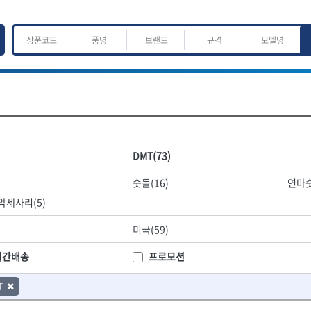
ㅈ
ㅊ
ㅋ
ㅌ
ㅍ
ㅎ
어.운반
산업.안전.웰딩.계절
목공공구.목공기계
DMT(73)
K
L
M
N
O
P
Q
R
S
T
U
V
W
X
Y
Z
산업, 생활용품
조각도.끌
숫돌(16)
연마숫
- 펜
- 평도
프핸들
- 나사고정제
- 아사도
악세사리(5)
- 배관밀봉제
- 환도
ACE POWER
Armor Tool, LLC
- 윤활방청제
- 심환도
미국(59)
BTK
CHANNELLOCK
- 선글라스, 고글
- 곡환도
CROWN
DEWIT
월간배송
프로모션
- 설치형가림막
- 삼각도
기
- 블로워
EISHIN
- 곡아사도
EKLIND
가공기
T
- 전선릴
- 곡삼각도
FASTCAP
FISKARS
- 연장선
- 조각도
FORREST
GIANTLOK