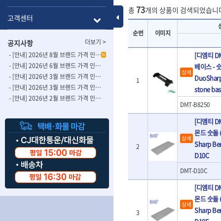
- 롱별소켓
- 파이프가공기
73
총
개의 상품이 검색되었습니
HAZET
HIOKI
- 임팩별소켓
- 바이스
Toggle Menu
고객센터
ISOTOOL
JOKARI
- 임팩롱별소켓
- 파이프스탠드
순번
이미지
- 비트소켓
- 파이프바이스
KBS
KHEIRON
더보기 >
공지사항
- 육각비트소켓
- 유압전선압착
KOMELON
KTC
- 임팩육각비트소켓
- 듀잇밴더
- [안내] 2026년 8월 브랜드 가격 인상 사전 안내의 건
[디엠티 D
N
LIENIELSEN
LOCTITE
- 별비트소켓
- 마이크로드레
- [안내] 2026년 6월 브랜드 가격 인상 사전 안내의 건
베이스 - 
상세
MAFELL
MARTOR
- XZN비트소켓
- 마이크로릴
- [안내] 2026년 3월 브랜드 가격 인상 사전 안내의 건-2
DuoSharp
1
- 임팩육각비트
- 시스네이크컴
MORSE
NANIWA
- [안내] 2026년 3월 브랜드 가격 인상 사전 안내의 건
stone ba
- 임팩비트
- 시스네이크미
- [안내] 2026년 2월 브랜드 가격 인상 사전 안내의 건
OSEIN
PB
DMT-B8250
- 임팩비트홀더
- 시스네이크
PROXXON
RICHMOND
- 유니버셜조인트
- 배관검사용모
[디엠티 D
ROTHENBERGER
RUBI
- 아답타
- 내시경카메라
몬드 숫돌 #3
- 연결대
- 라인송신기
SCANGRIP
Scanprobe
상세
Sharp Be
2
- 임팩연결대
- 탐지용수신기
자동차공구.장비
SICE
SKIL
D10C
- 볼연결대
- 콤비네이션청
STAHLWILLE
STANZANI
- 볼연결대세트
- 수동스피너
DMT-D10C
자동차용장비
THETA -직판오일등
THETA-공구함
- 라쳇핸들
- 프렉스샤프트
- 타이어탈착기
[디엠티 D
- 퀵릴리스라쳇핸들
- 액세서리
THETA-몽키
THETA-소켓비
- 타이어휠발란스
몬드 숫돌 #1
- 플렉시블라쳇핸들
- 전동드럼머신
THETA-자석소켓
THETA-전동악
- 판금작기세트
상세
- 단축라쳇핸들
- 스프링청소기
Sharp Be
3
- 리프트
THETA-헤라
THOMAS FLIN
- 라쳇아답터
- 고압파이프세