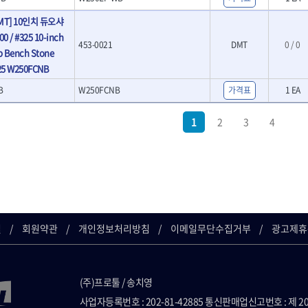
MT] 10인치 듀오샤
0 / #325 10-inch
453-0021
DMT
0 / 0
 Bench Stone
325 W250FCNB
B
W250FCNB
가격표
1 EA
1
2
3
4
길
회원약관
개인정보처리방침
이메일무단수집거부
광고제휴
(주)프로툴 / 송치영
사업자등록번호 : 202-81-42885 통신판매업신고번호 : 제 2