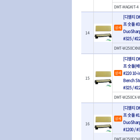
- 양용드라이버핸들
- 에어라쳇렌치
DMT-MAGKIT-4
- 포켓양용드라이버
- 에어임팩렌치
[디엠티 D
- 드라이버날
- 에어드릴
프 숫돌 #325
- 날교환드라이버세트
- 에어오비탈센
상세
DuoSharp
- 드라이버핸들
- 에어드라이버
14
#325 / #
- 비트세트
- 에어다이그라
- 비트홀다드라이버
- 에어멀티샌더
DMT-W250CXN
- 비트홀다드라이버세트
- 에어앵글그라
- 드라이버블레이드
- 에어리베터기
[디엠티 D
- 비트드라이버
- 타이어압력게
프 숫돌(베이
- 별비트
- 에어밸트샌더
#220 10-i
상세
- 육각비트
15
- 에어원형샌더
Bench St
- 검전드라이버
- 에어폴리셔
#325 / #
- 육각T렌치
- 에어톱
DMT-W250CX-
- 전동비트홀다
- 에어펀치
- 드라이버비트세트
- 에어스프레이
[디엠티 D
- 옵셋드라이버
- 에어원터치카
프 숫돌 #12
- 스크래퍼드라이버
- 에어건
상세
DuoSharp
16
- 시계드라이버
운반기기
#1200 / 
- 정밀드라이버
- 데크트럭
- 기어렌치
DMT-W250ECN
- 핸드카트