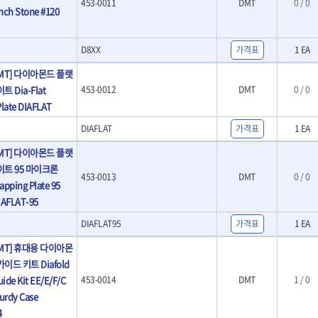
453-0011
DMT
0 / 0
- 호미
nch Stone #120
- 스포크
- 파종기
D8XX
가격표
1 EA
- 홈클리너
- 제초기
MT] 다이아몬드 플랫
- 삽
 Dia-Flat
453-0012
DMT
0 / 0
- 괭이
켓
Plate DIAFLAT
- 통나무쪼개기
켓
- 전동대패
DIAFLAT
가격표
1 EA
- 가든툴세트
MT] 다이아몬드 플랫
연마기계
이트 95 마이크론
453-0013
DMT
0 / 0
- 습식그라인더
Lapping Plate 95
소켓
- 건식그라인더
IAFLAT-95
- 연마지그
- 연마숫돌
5
DIAFLAT95
가격표
1 EA
- 기타 악세사리
MT] 휴대용 다이아몬
목공기계
이드 키트 Diafold
- 루터, 루터테이블
ide Kit EE/E/F/C
453-0014
DMT
1 / 0
- 샌더폴리셔
turdy Case
기타목공구
4