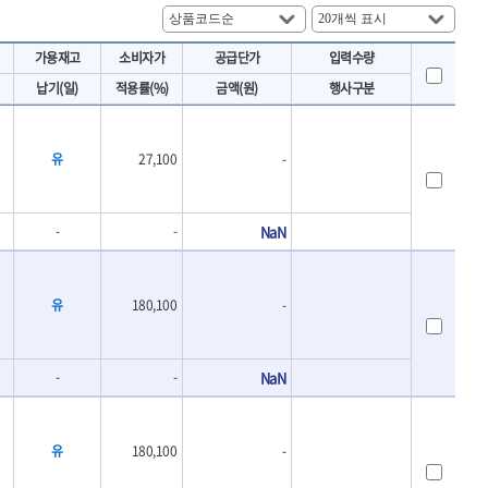
토크렌치
IRWIN
- 토크렌치바디
KAWASA
가용재고
소비자가
공급단가
입력수량
- 토크렌치
KOKEN
- 디지탈토크렌치
납기(일)
적용률(%)
금액(원)
행사구분
- 토크렌치라쳇헤드
LENOX(수입)
- 토크렌치스패너헤드
MACHAN
- 토크렌치링헤드
유
27,100
-
MEGA
- 토크아답타
OLSON
- 크로우풋
- 토크테스터기
PICARD
-
-
NaN
- 비디오스코프
ROTARY LIFT
- 토크드라이버핸들
S.Djarv Hantverk AB
- 토크드라이버세트
유
180,100
-
SHOPVAC
- 토크드라이버
- 토크드라이버블레이드
SPARTAN
- 다이얼토크렌치
TENGU
-
-
NaN
- 토크멀티플라이어
THETA-망치
- 토크렌치비트홀다헤드
THETA-자동몽키
- 가방/케이스
THETA-핸드카트
유
180,100
-
절삭공구
TORMEK
- 홀쏘날