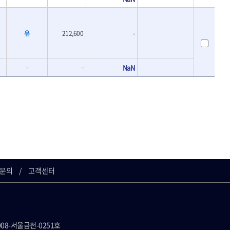
유
212,600
-
-
-
NaN
문의
고객센터
008-서울금천-0251호