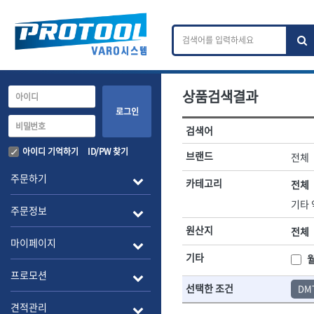
상품검색결과
카테고리 검색
브랜드 검색
로그인
검색어
전체
ㄱ
ㄴ
ㄷ
ㄹ
ㅁ
ㅂ
ㅅ
ㅇ
작업공구.종합공구
배관.전동.에
아이디 기억하기
ID/PW 찾기
브랜드
전체
A
B
C
D
E
F
G
H
I
J
소켓,렌치,드라이버
배관공구.장비
주문하기
카테고리
전체
- 소켓
- 파이프렌치
전체
- 롱소켓
- 스트랩락파이
기타 
주문정보
- 세미롱소켓
- 파이프커터
1-DAY
ABC
- 엑스트라롱소켓
원산지
- 튜빙커터
전체
Benchcrafted
BHS(영창망치)
마이페이지
- 임팩소켓
- 리머
CMT
CP
기타
- 임팩세미롱소켓
- 밴더
DMT
- 임팩롱소켓
- 동파이프확관
EIGHT
프로모션
선택한 조건
- 유니버셜소켓
- 파이프나사산
DM
ENGINEER
EXPERT
- 별소켓
- 오스타세트
견적관리
FLEX
FLEXCUT