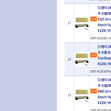
- 육각복스드라이버
- 운반대차
[디엠티 D
- 스크류드라이버
- 운반가방
프 숫돌(베이
- 툴첵플러스
- 조절식렌치
#325 10-
상세
17
- 볼트세터
Bench St
- 너트드라이버
#1200 / 
- 자화기
DMT-W250EC-
- 레이저팁 드라이버
- 라쳇렌치
[디엠티 D
- 임팩엑스트라롱소켓
프 숫돌 #12
- 파워렌치
상세
DuoSharp
18
- 드릴척아답타
#1200 / 
- 조인트플러그소켓
- 옵셋렌치
DMT-W250EFN
- 파워렌치
[디엠티 D
- 소켓홀더
프 숫돌(베이
- 클라이밍비트
#600 10-
상세
- 토크아답타
19
- 비트소켓세트
Bench St
- 포지비트
#1200 / 
- 일자비트
DMT-W250EF-