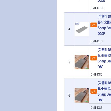
D10E
- 판금계측자
TRACER
TSUNESABUR
- 수동복스대
- 건/습식 청소
- 핸드훅크
DMT-D10E
VALLORBE
- 스핀드라이버
- 청소기악세서
VAUGHAN
- 엔진홀드
- 소켓레일세트
- 체인파이프렌
[디엠티 D
WERA
WIHA
- 코끼리잭
- 롱소켓레일세트
- 동파이프커터
몬드 숫돌 #6
- 가래지잭
ZETA
ZETA(LED)
상세
- 육각비트소켓레일세트
- 플라스틱파이
Sharp Be
4
ZETA(자화기)
자동차용공구
ZETA(커터)
- 소켓세트
- 디버러
D10F
- 플레어너트소켓
게링 HSS-CO
나노원
- 스터드풀러
- 동파이프확관
- 인젝터스페셜소켓
- 너트트위스터
DMT-D10F
- 전동오스타세
동해
디월트
- 드레인플러그소켓
- 볼트트위스터
- 배관내시경
멜텍
미주산업
[디엠티 D
- 벨트텐션풀리렌치
- 탭홀더
- 배관청소기
북성
스팀코리아
드 숫돌 #32
- 리무버
- 다이홀더
- 하수구청소기
상세
- 드래그링크소켓
Sharp Be
에코플로우
엠파이어
- T형소켓렌치
- 오거
5
- 록너트버스터
D8C
- 옵셋라쳇렌치
- 커터
이홈
일레드
- 토션바
- 라쳇렌치세트
- 스프링헤드
타이거(TIGER)
DMT-D8C
플렉스-절단석
- 임팩뒤바퀴휠너트소켓
- 임팩드라이버
- PVC커터
- 반사경
[디엠티 D
- 임팩드라이버세트
- 기타 악세사리
- 오일휠타소켓
- 비트라쳇핸들
- 콤프레샤
드 숫돌 #12
상세
- 레버바
- 비트
Sharp Be
전동.충전공구
6
- 호스클램프플라이어
- 파워비트
D8E
- 드릴
- 피스톤링컴프레셔
- 양용드라이버비트
- 드라이버
- 드로우핸들
DMT-D8E
- 파워비트세트
- 임팩렌치