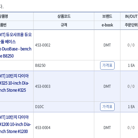
- 마카
- 대형평도
다.
HIT
IR
- 매직
- 조각도세트
KAKURI
Katimax
- 작업등
- D형조각도
상품명
상품코드
브랜드
IN/OUT
- 케이블타이
- 카빙나이프
KLEIN
KNIPEX
품번
규격
e-book
주문단위
기
- 스피커
- 나이프
KUKEN
LENOX(사입)
- 스코프
MT] 듀오샤프용 듀오
안전용품
LOGOSOL(AGMA)
LONCIN
인
- 손도끼
숫돌 베이스
- 안전안경
453-0002
DMT
0 / 0
MAYHEW
MCC
- 목공용끌
 DuoBase - bench
- 안전고글
팩
- 목공용끌세트
NICHOLSON
Norton
se B8250
- 방진마스크
니릴
- 나무상자케이스
- 방독마스크
PFEIL
PICA
B8250
가격표
1 EA
- 버니셔
- 보호복
RIDGID
ROBERTSORBY
니터
- 끌
- 장갑
MT] 10인치 다이아
RUKO
RYOBI
- 가우지
- 낙하방지코드
25 10-inch Dia-
- 조각칼
453-0003
DMT
0 / 0
SENCI
SHINANO
- 무릎 보호대
nch Stone #325
- 끌세트
SMOOS
SOURCE
전기.계절상품
소기
- 대패
SWANSON
TEFENPLAST
- 열풍기
- 톱
D10C
가격표
1 EA
- 히터
THETA-드라이버
THETA-랜턴
- 대패날
- 충전식분무기
MT] 10인치 다이아
- 미니터닝세트
트
THETA-스패너
THETA-운반구
- 선풍기
200 10-inch Dia-
- 포스너비트
세서리
THETA-측정
THETA-커터,가위
453-0004
DMT
0 / 0
- 용접기
nch Stone #1200
- 악세사리
N
TOP
TOPTUL
- LED충전식작업등
척기
- 클로스샌딩롤