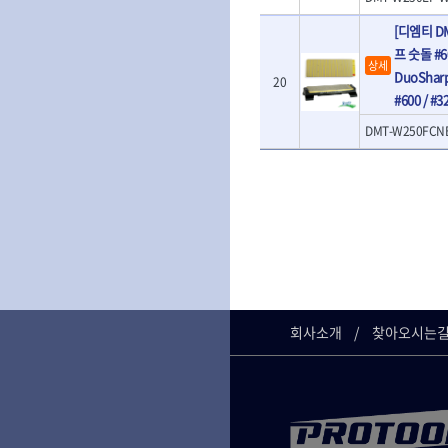
- 임팩별비트
- 임팩일자비트
[디엠티 D
- 임팩포지비트
프 숫돌 #60
상세
- 임팩십자비트
DuoSharp
20
- 십자비트
#600 / #
- 임팩별비트소켓
- 임팩XZN비트소켓
DMT-W250FCN
- 십자비트소켓
- 일자비트소켓
- XZN비트
- 임팩XZN비트
- 라쳇핸들세트
- 사각비트
- 토크드라이버
- 포지비트소켓
- 임팩포지비트소켓
회사소개
찾아오시는
플라이어,몽키,스패너
- 뻰치
- 편구스패너
- 플라이어
- 니퍼