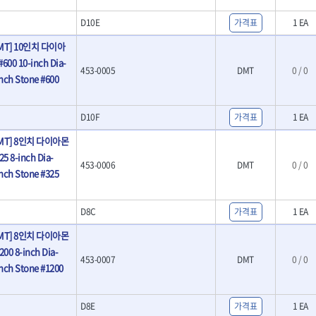
- LED램프
O
TUOFU
TWOCHERRYS
기
- 스프레이건
D10E
가격표
1 EA
- 예초기
리
VBW
- 작업용톱
VESSEL
- 라디에이터
치
- 송곳
MT] 10인치 다이아
WOODCRAFT
XCELITE
- 심지난로
- 각끌
00 10-inch Dia-
ZETA(PVC커터)
ZETA(라디에이터)
- 온수 히터
453-0005
DMT
0 / 0
프커터
- 측정자
nch Stone #600
- 열선
ZONE KING
가드맨
- 클립
- 정온선
나이텍스
대건
기세트
- 컴파스
- 콤프레셔
트
D10F
- 작업대
가격표
1 EA
디월트 인버터 발전기
라이트 세이키
- 물림쇠
바람돌이
백마
MT] 8인치 다이아몬
- 측정기
5 8-inch Dia-
아임삭
에버그린
- 디지털습도측정기
453-0006
DMT
0 / 0
nch Stone #325
우주전열(겨울)
우주전열(여름)
- 지그그리퍼시스템
- 치즐
조란
츠노다(TTC)
- 치즐세트
D8C
협성
가격표
황금손
1 EA
- 파팅툴
MT] 8인치 다이아몬
- 터닝툴세트
- 할로윙툴
00 8-inch Dia-
453-0007
DMT
0 / 0
- 캘리퍼
nch Stone #1200
- 잭나이프
- 스코프세트
D8E
가격표
1 EA
- 조각세트