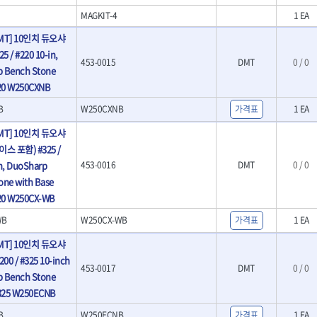
- 클램프
MAGKIT-4
1 EA
MT] 10인치 듀오샤
 / #220 10-in,
더
453-0015
DMT
0 / 0
 Bench Stone
220 W250CXNB
인더
B
W250CXNB
가격표
1 EA
인더
MT] 10인치 듀오샤
이지
스 포함) #325 /
n, DuoSharp
453-0016
DMT
0 / 0
one with Base
220 W250CX-WB
WB
W250CX-WB
가격표
1 EA
건
MT] 10인치 듀오샤
플러
00 / #325 10-inch
453-0017
DMT
0 / 0
 Bench Stone
#325 W250ECNB
B
W250ECNB
가격표
1 EA