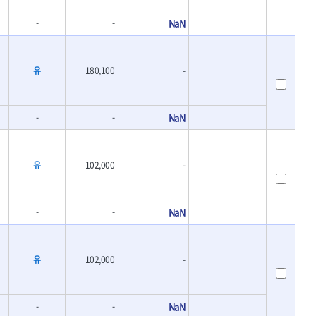
- 바이메탈홀쏘날
UVEX
-
-
NaN
- 하이스드릴
WALTER
- 하이스코발트드릴
XPROTOOL-기어렌치
- 드릴세트
ZETA(비트셋트)
- 아바
유
180,100
-
- 반대탭
게링 HSS
- 톱날
대건케이블
- 절단석
-
-
NaN
맘모스
- 원형톱날
벡스
에코파워팩
유
102,000
-
이젠
콰이어트존
-
-
NaN
유
102,000
-
-
-
NaN