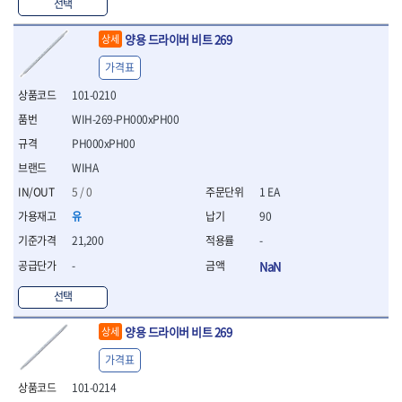
WIHA
WOODCRAFT
- 청소기
선택
- 임팩휠너트소켓
- 테이블쏘
- T별렌치세트
- 오토해머
XCELITE
XPROTOOL-기어렌치
- 원형톱날
- 깃발형별렌치
양용 드라이버 비트 269
상세
ZETA
ZETA(LED)
전동악세서리
- 샌딩디스크
- 너트T렌치
- 충전드릴용소켓
ZETA(PVC커터)
ZETA(라디에이터)
- 스크롤쏘날
가격표
- 별T렌치
- 전동비트롱소켓
- 숫돌
ZETA(비트셋트)
ZETA(자화기)
- 소켓비트세트
101-0210
- 드릴비트
- 다이아몬드숫돌
- 공구세트
ZETA(커터)
ZONE KING
WIH-269-PH000xPH00
- 비트세트
- 원형톱날/루터비트
- 드라이버세트
가드맨
게링 HSS
- 드릴척
- 루터비트
PH000xPH00
- 렌치세트
게링 HSS-CO
나노원
- 육각비트
- 루터비트세트
- 육각드라이버
WIHA
나이텍스
대건
- 퀵릴리스비트소켓
- 직쏘날
- 드라이버
5 / 0
1 EA
대건케이블
동해
- 전동비트소켓
- 디지털앵글파인더
- 타격드라이버
- 롱자석소켓
유
90
디월트
디월트 인버터 발전기
- 띠톱날
- 양용드라이버
- 소켓아답타
- 모종삽
라이트 세이키
맘모스
- 너트드라이버
21,200
-
- 악세서리
- 갈퀴
- 별드라이버
멜텍
미주산업
-
NaN
- 청소기
- 호미
- 일자드라이버
바람돌이
백마
- 컷쏘날
- 스포크
선택
- 십자드라이버
벡스
북성
- 원형톱날
- 파종기
- 포지드라이버
스팀코리아
아임삭
- 홈클리너
양용 드라이버 비트 269
상세
- 라운드너트드라이버
에어공구
에버그린
에코파워팩
- 제초기
- 양용드라이버핸들
- 에어라쳇렌치
가격표
에코플로우
엠파이어
- 삽
- 포켓양용드라이버
- 에어임팩렌치
- 괭이
101-0214
우주전열(겨울)
우주전열(여름)
- 드라이버날
- 에어드릴