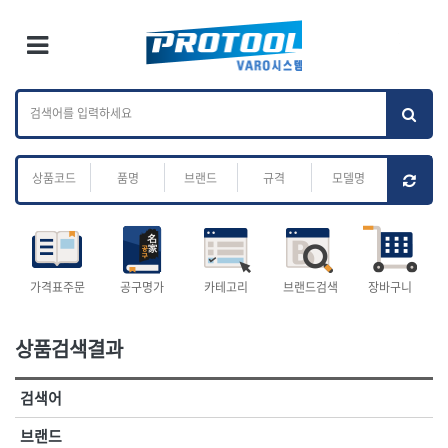
×
Ri
×
Toggle Menu
카테고리 검색
브랜드 검색
To
작업공구.종합
배관.전동.에어.
가나다
ABC
M
공구
운반
전체
ㄱ
ㄴ
ㄷ
ㄹ
ㅁ
ㅂ
ㅅ
ㅇ
ㅈ
소켓,렌치,드라이버
배관공구.장비
ㅊ
ㅋ
ㅌ
ㅍ
ㅎ
- 소켓
- 파이프렌치
- 롱소켓
- 스트랩락파이프핸들
- 세미롱소켓
- 파이프커터
전체
- 엑스트라롱소켓
- 튜빙커터
- 임팩소켓
- 리머
1-DAY
ABC
가격표주문
공구명가
카테고리
브랜드검색
장바구니
- 임팩세미롱소켓
- 밴더
ACE POWER
Armor Tool, LLC
- 임팩롱소켓
- 동파이프확관기
AURIOU
Benchcrafted
- 유니버셜소켓
- 파이프나사산가공기
상품검색결과
BHS(영창망치)
BTK
- 별소켓
- 오스타세트
CHANNELLOCK
CMO
- 롱별소켓
- 파이프가공기
검색어
- 임팩별소켓
- 바이스
CMT
CP
- 임팩롱별소켓
- 파이프스탠드
CROWN
DEWIT
브랜드
- 비트소켓
- 파이프바이스