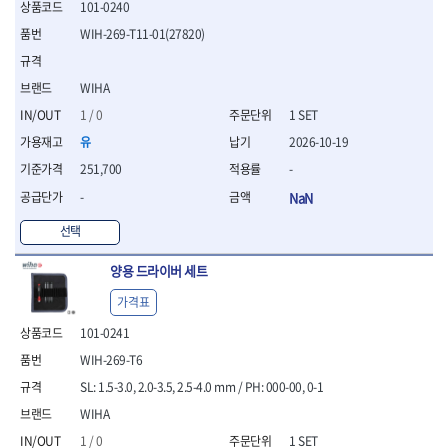
101-0240
- 평치즐
WIH-269-T11-01(27820)
- 핀펀치세트
- 펀치
- 펀치세트
WIHA
- 톱대
1 / 0
1 SET
- 용접용품
- 빠루
유
2026-10-19
- 철공끌
251,700
-
원예.사무용품
-
NaN
- 커터칼
선택
- 전지가위
- 정글칼
양용 드라이버 세트
- 전정톱
- 접톱
가격표
- 목공톱
101-0241
- 고지톱
- 다목적가위
WIH-269-T6
- 안전커터칼
SL: 1.5-3.0, 2.0-3.5, 2.5-4.0 mm / PH: 000-00, 0-1
- 휠메저
WIHA
- 마킹
1 / 0
1 SET