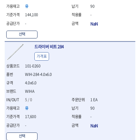
연마용품
유
90
- 조줄
- 철공용줄
144,100
-
- 목공용줄
-
NaN
- 조줄세트
- 판금줄홀더
선택
- 줄
드라이버 비트 284
공구함.공구집
- 공구함
가격표
- 탑체스터
101-0260
- 플라스틱이동공구함
WIH-284-4.0x6.0
- 공구통
- 기타공구
4.0x6.0
- 공구가방
WIHA
기타 작업공구
5 / 0
1 EA
- 헤라
유
90
- 케이스
- 수리키트
17,600
-
- 고정링/링
-
NaN
- 핀
선택