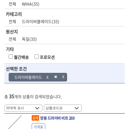
DH신바람
DMT
전체
WIHA(35)
- 육각비트소켓
- 유압전선압착기
산업.안전.웰딩.
목공공구.목공
EIGHT
EISHIN
- 임팩육각비트소켓
- 듀잇밴더
계절
기계
카테고리
EKLIND
ELIPSE
- 별비트소켓
- 마이크로드레인
전체
드라이버블레이드(35)
ENGINEER
EXPERT
- XZN비트소켓
- 마이크로릴
산업, 생활용품
조각도.끌
FASTCAP
FISKARS
- 임팩육각비트
- 시스네이크컴팩
원산지
- 펜
- 평도
- 임팩비트
- 시스네이크미니릴
FLAG
FLEX
- 나사고정제
- 아사도
전체
독일(35)
- 임팩비트홀더
- 시스네이크
FLEXCUT
FORREST
- 배관밀봉제
- 환도
- 유니버셜조인트
- 배관검사용모니터
기타
GIANTLOK
HALDER
- 윤활방청제
- 심환도
- 아답타
- 내시경카메라
- 선글라스, 고글
- 곡환도
HAZET
HIOKI
월간배송
프로모션
- 연결대
- 라인송신기
- 설치형가림막
- 삼각도
HIT
IR
- 임팩연결대
- 탐지용수신기
- 블로워
- 곡아사도
선택한 조건
IRWIN
ISOTOOL
- 볼연결대
- 콤비네이션청소기
- 전선릴
- 곡삼각도
JOKARI
KAKURI
드라이버블레이드
- 볼연결대세트
- 수동스피너
- 연장선
- 조각도
- 라쳇핸들
- 프렉스샤프트
Katimax
KAWASA
- 마카
- 대형평도
- 퀵릴리스라쳇핸들
- 액세서리
KBS
KHEIRON
- 매직
- 조각도세트
- 플렉시블라쳇핸들
- 전동드럼머신
35
총
개의 상품이 검색되었습니다.
KLEIN
KNIPEX
- 작업등
- D형조각도
- 단축라쳇핸들
- 스프링청소기
- 케이블타이
- 카빙나이프
KOKEN
KOMELON
- 라쳇아답터
- 고압파이프세척기
- 스피커
- 나이프
측정공구.절삭
자동차공구.장
KTC
KUKEN
- 수동복스대
- 건/습식 청소기
- 스코프
공구
비
안전용품
LENOX(사입)
LENOX(수입)
양용 드라이버 비트 269
상세
- 스핀드라이버
- 청소기악세서리
- 손도끼
- 안전안경
LIENIELSEN
LOCTITE
- 소켓레일세트
- 체인파이프렌치
가격표
- 목공용끌