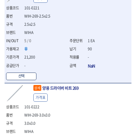
- 절연전공칼
101-0221
- 절연안전모
- 절연매트
WIH-269-2.5x2.5
- 방폭소켓
2.5x2.5
- 방폭라쳇핸들
WIHA
- 방폭콤비네이션렌치
5 / 0
1 EA
- 방폭함마스패너
- 절연일자드라이버
유
90
- 절연별드라이버
21,200
-
- 절연드라이버세트
-
NaN
- 스트리퍼
- 라쳇케이블커터
선택
- 자동스트리퍼
- 케이블스트리퍼
양용 드라이버 비트 269
상세
- 압착기
가격표
- 핀셋
- 절연공구세트
101-0222
- 절연비트홀다
WIH-269-3.0x3.0
- 절연비트홀다드라이버
3.0x3.0
- 방폭망치
- 절연L렌치
WIHA