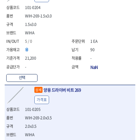
- 안전고글
측정도구
자동차용장비
- 롱소켓레일세트
- 동파이프커터
LOGOSOL(AGMA)
LONCIN
- 목공용끌세트
101-0204
- 방진마스크
- 자
- 타이어탈착기
- 육각비트소켓레일세트
- 플라스틱파이프커터
MACHAN
MAFELL
- 나무상자케이스
- 방독마스크
- 줄자
- 타이어휠발란스
- 소켓세트
- 디버러
WIH-269-1.5x3.0
MARTOR
MAYHEW
- 버니셔
- 보호복
- 컴퍼스
- 판금작기세트
- 스터드풀러
- 동파이프확관기세트
1.5x3.0
- 끌
MCC
MEGA
- 장갑
- 분도기
- 리프트
- 너트트위스터
- 전동오스타세트
- 가우지
WIHA
MORSE
NANIWA
- 낙하방지코드
- 수평기
- 판금계측자
- 볼트트위스터
- 배관내시경
- 조각칼
- 무릎 보호대
NICHOLSON
Norton
- 테파게이지
- 핸드훅크
5 / 0
1 EA
- 탭홀더
- 배관청소기
- 끌세트
- 레이저메타
- 엔진홀드
OLSON
OSEIN
- 다이홀더
- 하수구청소기
전기.계절상품
유
90
- 대패
- 기타 측정도구
- 코끼리잭
- T형소켓렌치
- 오거
PB
PFEIL
- 열풍기
- 톱
21,200
-
- 검전테스터
- 가래지잭
- 옵셋라쳇렌치
- 커터
- 히터
PICA
PICARD
- 대패날
-
NaN
- 라쳇렌치세트
- 스프링헤드
- 충전식분무기
토크렌치
자동차용공구
PROXXON
RICHMOND
- 미니터닝세트
- 임팩드라이버
- PVC커터
- 선풍기
- 토크렌치바디
- 플레어너트소켓
선택
- 포스너비트
RIDGID
ROBERTSORBY
- 임팩드라이버세트
- 기타 악세사리
- 용접기
- 토크렌치
- 인젝터스페셜소켓
- 악세사리
ROTARY LIFT
ROTHENBERGER
- 비트라쳇핸들
- 콤프레샤
- LED충전식작업등
- 디지탈토크렌치
- 드레인플러그소켓
양용 드라이버 비트 269
상세
- 클로스샌딩롤
RUBI
RUKO
- 비트
- LED램프
- 토크렌치라쳇헤드
- 벨트텐션풀리렌치
전동.충전공구
- 스프레이건
가격표
RYOBI
S.Djarv Hantverk AB
- 파워비트
- 예초기
- 토크렌치스패너헤드
- 리무버
- 드릴
- 작업용톱
- 양용드라이버비트
SCANGRIP
Scanprobe
- 라디에이터
- 토크렌치링헤드
- 드래그링크소켓
101-0205
- 드라이버
- 송곳
- 파워비트세트
- 심지난로
- 토크아답타
SENCI
SHINANO
- 록너트버스터
- 임팩렌치
- 각끌
WIH-269-2.0x3.5
- 너트세터
- 온수 히터
- 크로우풋
- 토션바
SHOPVAC
SICE
- 샌더
- 측정자
2.0x3.5
- 마그네틱너트세터
- 열선
- 토크테스터기
- 임팩뒤바퀴휠너트소켓
- 앵글그라인더
- 클립
SKIL
SMOOS
- 슬라이딩마그네틱너트
- 정온선
WIHA
- 비디오스코프
- 반사경
- 컷쏘
- 컴파스
SOURCE
SPARTAN