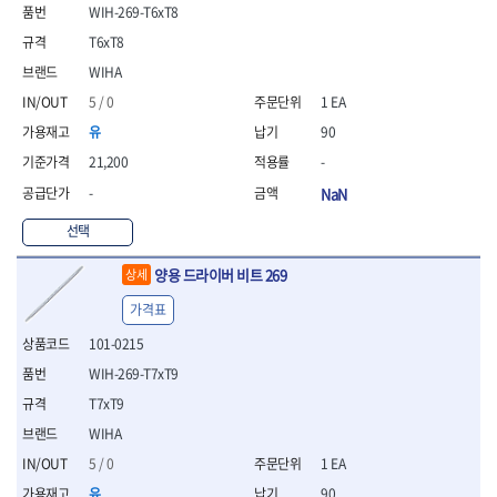
- 통나무쪼개기
- 날교환드라이버세트
- 에어오비탈센더
이젠
이홈
WIH-269-T6xT8
- 전동대패
- 드라이버핸들
- 에어드라이버
일레드
조란
T6xT8
- 가든툴세트
- 비트세트
- 에어다이그라인더
츠노다(TTC)
콰이어트존
WIHA
- 비트홀다드라이버
- 에어멀티샌더
연마기계
타이거(TIGER)
플렉스-절단석
5 / 0
1 EA
- 비트홀다드라이버세트
- 에어앵글그라인더
- 습식그라인더
협성
황금손
- 드라이버블레이드
- 에어리베터기
- 건식그라인더
유
90
- 비트드라이버
- 타이어압력게이지
- 연마지그
21,200
-
- 별비트
- 에어밸트샌더
- 연마숫돌
-
NaN
- 육각비트
- 에어원형샌더
- 기타 악세사리
- 검전드라이버
- 에어폴리셔
목공기계
선택
- 육각T렌치
- 에어톱
- 루터, 루터테이블
- 전동비트홀다
- 에어펀치
양용 드라이버 비트 269
- 샌더폴리셔
상세
- 드라이버비트세트
- 에어스프레이건
기타목공구
가격표
- 옵셋드라이버
- 에어원터치카플러
- 클램프
- 스크래퍼드라이버
- 에어건
101-0215
- 시계드라이버
운반기기
WIH-269-T7xT9
- 정밀드라이버
- 데크트럭
T7xT9
- 기어렌치
- 핸드카트
- 육각복스드라이버
WIHA
- 운반대차
- 스크류드라이버
- 운반가방
5 / 0
1 EA
- 툴첵플러스
유
90