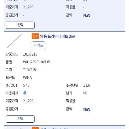
- 조절식렌치
- 볼트세터
21,200
-
- 너트드라이버
-
NaN
- 자화기
- 레이저팁 드라이버
선택
- 라쳇렌치
양용 드라이버 비트 269
상세
- 임팩엑스트라롱소켓
- 파워렌치
가격표
- 드릴척아답타
101-0216
- 조인트플러그소켓
- 옵셋렌치
WIH-269-T10xT15
- 파워렌치
T10xT15
- 소켓홀더
WIHA
- 클라이밍비트
- 토크아답타
5 / 0
1 EA
- 비트소켓세트
유
90
- 포지비트
21,200
-
- 일자비트
-
NaN
- 임팩별비트
- 임팩일자비트
선택
- 임팩포지비트
- 임팩십자비트