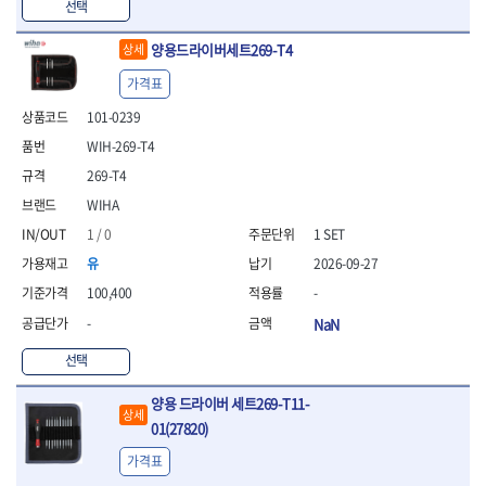
선택
- 방폭T렌치
- 방폭드라이버
양용드라이버세트269-T4
상세
- 방폭펀치
가격표
- 절연포지비트소켓
철공공구
101-0239
- 볼트커터
WIH-269-T4
- 핸드볼트커터
269-T4
- 항공가위
WIHA
- 클램프
- 망치
1 / 0
1 SET
- 빠루망치
유
2026-09-27
- 볼핀망치
100,400
-
- 함마망치
- 도끼
-
NaN
- 망치헤드
선택
- 판금망치
- 나일론무반동망치
양용 드라이버 세트269-T11-
- 플라스틱망치
상세
01(27820)
- 고무망치
- 핀펀치
가격표
- 센타펀치