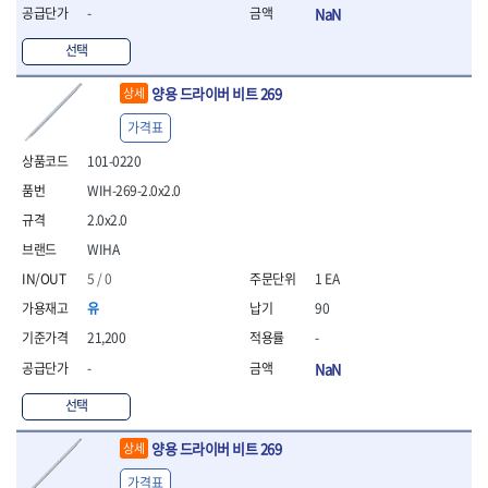
- 라쳇 드라이버
-
NaN
- 라쳇스패너
선택
- 스피드렌치
- 모터렌치
양용 드라이버 비트 269
상세
- 함마스패너
가격표
절연.전설.방폭공구
- 절연옵셋렌치
101-0220
- 절연연결대
WIH-269-2.0x2.0
- 절연드라이버
2.0x2.0
- 절연스패너
- 절연T렌치
WIHA
- 절연소켓
5 / 0
1 EA
- 절연별소켓
유
90
- 절연별비트소켓
- 절연육각비트소켓
21,200
-
- 절연라쳇핸들
-
NaN
- 절연렌치
선택
- 절연토크렌치
- 절연콤비네이션렌치
양용 드라이버 비트 269
상세
- 절연링렌치
- 절연플라이어
가격표