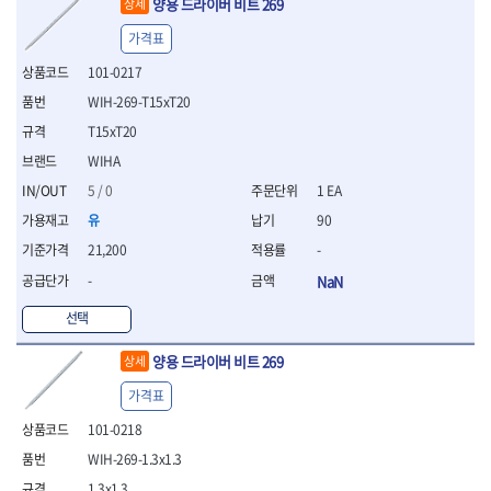
양용 드라이버 비트 269
상세
- 십자비트
가격표
- 임팩별비트소켓
- 임팩XZN비트소켓
101-0217
- 십자비트소켓
WIH-269-T15xT20
- 일자비트소켓
T15xT20
- XZN비트
- 임팩XZN비트
WIHA
- 라쳇핸들세트
5 / 0
1 EA
- 사각비트
유
90
- 토크드라이버
- 포지비트소켓
21,200
-
- 임팩포지비트소켓
-
NaN
플라이어,몽키,스패너
선택
- 뻰치
- 편구스패너
양용 드라이버 비트 269
상세
- 플라이어
- 니퍼
가격표
- 롱노우즈
101-0218
- 스냅링플라이어
WIH-269-1.3x1.3
- 그룹조인트플라이어
- 케이블커터
1.3x1.3