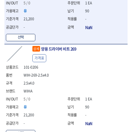
세터
- 콤프레셔
- 토크드라이버핸들
- 오일휠타소켓
- 각도절단기
5 / 0
1 EA
- 작업대
STAHLWILLE
STANZANI
- 비트아답타
- 토크드라이버세트
- 레버바
- 플런지쏘
- 물림쇠
유
90
SWANSON
TEFENPLAST
- 충전드릴용롱소켓
- 토크드라이버
- 호스클램프플라이어
- 블로워
- 측정기
21,200
-
- 나비볼트소켓
TENGU
THETA -직판오일등
- 토크드라이버블레이드
- 피스톤링컴프레셔
- 밴드쏘
- 디지털습도측정기
- 스파크플러그소켓
- 다이얼토크렌치
THETA-공구함
THETA-드라이버
- 드로우핸들
-
NaN
- 원형톱
- 지그그리퍼시스템
- 비트소켓레일세트
- 토크멀티플라이어
- 판금돌리
THETA-랜턴
THETA-망치
- 해머드릴
- 치즐
선택
- 임팩비트소켓
- 토크렌치비트홀다헤드
- 스파크플러그플라이어
- 임팩드라이버
- 치즐세트
THETA-몽키
THETA-소켓비트
- 조인트
- 가방/케이스
- 범핑망치
- 로터리해머
- 파팅툴
THETA-스패너
THETA-운반구
양용 드라이버 비트 269
상세
- 세미롱임팩소켓
- 픽업툴
- 라쳇렌치
- 터닝툴세트
절삭공구
THETA-자동몽키
THETA-자석소켓
- 라쳇헤드
- 클립플라이어
- 전동가위
가격표
- 할로윙툴
- 홀쏘날
THETA-전동악세서리
THETA-측정
- 임팩아답타
- 허브캡풀러
- 직쏘
- 캘리퍼
- 바이메탈홀쏘날
101-0206
- 비트홀다
THETA-커터,가위
THETA-핸드카트
- 산소센서소켓
- 멀티커터
- 잭나이프
- 하이스드릴
- 볼L렌치세트
WIH-269-2.5x4.0
THETA-헤라
THOMAS FLINN
- 클립리무버
- 광택기
- 스코프세트
- 하이스코발트드릴
- L렌치세트
- 자석접시
TOP
TOPTUL
- 앵글그라인더
2.5x4.0
- 조각세트
- 드릴세트
- 볼L렌치
- 작업용등받이
- 샌딩머신
- 크래프트카버세트
TORMEK
TRACER
- 아바
WIHA
- L렌치
- 자동차전용공구
- 밴드쏘
- 말렛스위프
- 반대탭
TSUNESABURO
TUOFU
5 / 0
1 EA
- 별렌치세트
- 타이어레버
- 콤보세트
- 목공용망치
- 톱날
TWOCHERRYS
UVEX
- 별렌치
- 스크래퍼
유
90
- 충전광택기
- 절단석
대패
VALLORBE
VAUGHAN
- T렌치
- 후크드라이버
- 로터리해머
21,200
-
- 원형톱날
- 스크래퍼
- T렌치세트
VBW
VESSEL
- 너트그립소켓
- 배터리
- 핸드툴세트
-
NaN
- 접렌치
WALTER
WERA
- 충전기
임팩휠너트소켓
- 다이아몬드휠
- 접별렌치