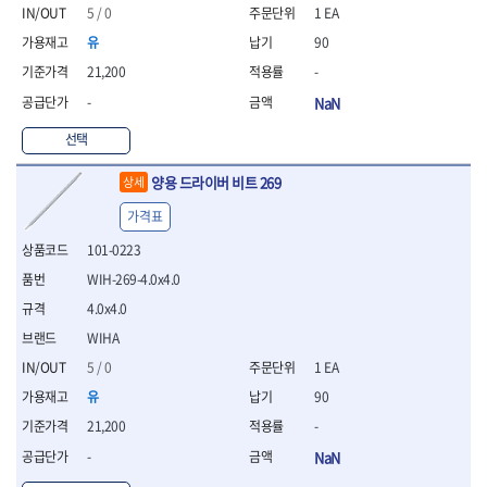
- 절연펜치
5 / 0
1 EA
- 절연니퍼
유
90
- 절연가위
- 절연비트
21,200
-
- 절연드라이버교체날
-
NaN
- 절연공구세트
- 절연라쳇렌치
선택
- 절연라쳇렌치세트
양용 드라이버 비트 269
상세
- 절연볼트커터
- 절연아답타
가격표
- 절연펀치
101-0223
- 기타
- 방폭연결대
WIH-269-4.0x4.0
- 방폭옵셋렌치
4.0x4.0
- 방폭니퍼
WIHA
- 방폭펜치
- 방폭플라이어
5 / 0
1 EA
- 방폭가위
유
90
- 방폭렌치
21,200
-
- 방폭스패너
-
NaN
- 방폭비트소켓
- 방폭아답타