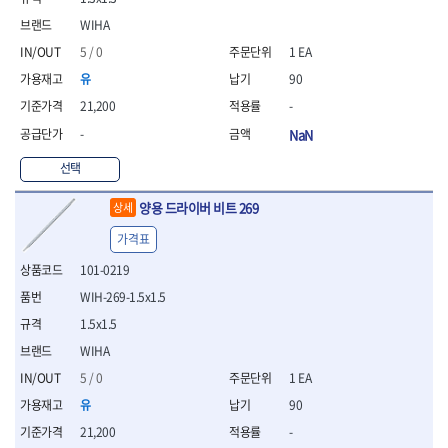
- 니퍼 외
WIHA
- 바이스플라이어
5 / 0
1 EA
- 옵셋렌치
- 공구함세트
유
90
- 콤비네이션렌치
21,200
-
- 양구스패너
-
NaN
- 라쳇콤비네이션렌치
- 라쳇옵셋렌치
선택
- 콤비네이션렌치세트
- 플레어너트렌치
양용 드라이버 비트 269
상세
- 양구스패너세트
가격표
- 옵셋렌치세트
- 라쳇콤비네이션렌치세
101-0219
트
WIH-269-1.5x1.5
- 몽키스패너
1.5x1.5
- 라쳇콤비네이션세트
WIHA
- 라쳇렌치
- 함마렌치
5 / 0
1 EA
- 멀티플라이어
유
90
- 미니라쳇세트
21,200
-
- 기타