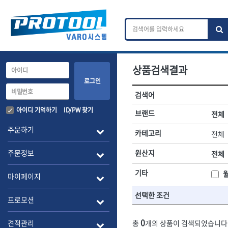
상품검색결과
카테고리 검색
브랜드 검색
로그인
검색어
전체
ㄱ
ㄴ
ㄷ
ㄹ
ㅁ
ㅂ
ㅅ
ㅇ
작업공구.종합공구
배관.전동.에
아이디 기억하기
ID/PW 찾기
브랜드
전체
A
B
C
D
E
F
G
H
I
J
소켓,렌치,드라이버
배관공구.장비
주문하기
카테고리
전체
- 소켓
- 파이프렌치
전체
- 롱소켓
- 스트랩락파이
주문정보
원산지
전체
- 세미롱소켓
- 파이프커터
1-DAY
ABC
- 엑스트라롱소켓
- 튜빙커터
Benchcrafted
기타
BHS(영창망치)
마이페이지
- 임팩소켓
- 리머
CMT
CP
- 임팩세미롱소켓
- 밴더
선택한 조건
DMT
- 임팩롱소켓
- 동파이프확관
EIGHT
프로모션
- 유니버셜소켓
- 파이프나사산
ENGINEER
EXPERT
- 별소켓
- 오스타세트
0
견적관리
총
개의 상품이 검색되었습니다
FLEX
FLEXCUT