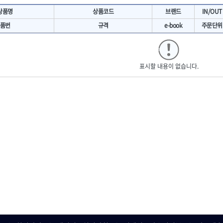
- 마카
- 대형평도
HIT
IR
상품명
상품코드
브랜드
IN/OUT
- 매직
- 조각도세트
KAKURI
Katimax
- 작업등
- D형조각도
품번
규격
e-book
주문단위
- 케이블타이
- 카빙나이프
KLEIN
KNIPEX
기
- 스피커
- 나이프
KUKEN
LENOX(사입)
- 스코프
안전용품
LOGOSOL(AGMA)
LONCIN
인
- 손도끼
표시할 내용이 없습니다.
- 안전안경
MAYHEW
MCC
- 목공용끌
- 안전고글
팩
- 목공용끌세트
NICHOLSON
Norton
- 방진마스크
니릴
- 나무상자케이스
- 방독마스크
PFEIL
PICA
- 버니셔
- 보호복
RIDGID
ROBERTSORBY
니터
- 끌
- 장갑
RUKO
RYOBI
- 가우지
- 낙하방지코드
- 조각칼
SENCI
SHINANO
- 무릎 보호대
- 끌세트
SMOOS
SOURCE
전기.계절상품
소기
- 대패
SWANSON
TEFENPLAST
- 열풍기
- 톱
- 히터
THETA-드라이버
THETA-랜턴
- 대패날
- 충전식분무기
- 미니터닝세트
트
THETA-스패너
THETA-운반구
- 선풍기
- 포스너비트
세서리
THETA-측정
THETA-커터,가위
- 용접기
- 악세사리
N
TOP
TOPTUL
- LED충전식작업등
척기
- 클로스샌딩롤