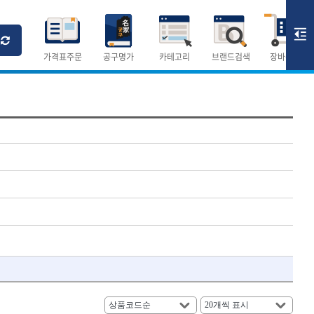
Ri
T
M
가격표주문
공구명가
카테고리
브랜드검색
장바구니
×
×
측정공구.절삭공구
숫자
측정도구
- 자
- 줄자
- 컴퍼스
AURIOU
- 분도기
CMO
- 수평기
DH신바람
- 테파게이지
- 레이저메타
ELIPSE
- 기타 측정도구
FLAG
- 검전테스터
HALDER