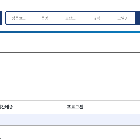
ㅈ
ㅊ
ㅋ
ㅌ
ㅍ
ㅎ
어.운반
산업.안전.웰딩.계절
목공공구.목공기계
K
L
M
N
O
P
Q
R
S
T
U
V
W
X
Y
Z
산업, 생활용품
조각도.끌
- 펜
- 평도
프핸들
- 나사고정제
- 아사도
- 배관밀봉제
- 환도
ACE POWER
Armor Tool, LLC
- 윤활방청제
- 심환도
BTK
CHANNELLOCK
월간배송
프로모션
- 선글라스, 고글
- 곡환도
CROWN
DEWIT
- 설치형가림막
- 삼각도
기
- 블로워
EISHIN
- 곡아사도
EKLIND
가공기
- 전선릴
- 곡삼각도
FASTCAP
FISKARS
- 연장선
- 조각도
.
FORREST
GIANTLOK