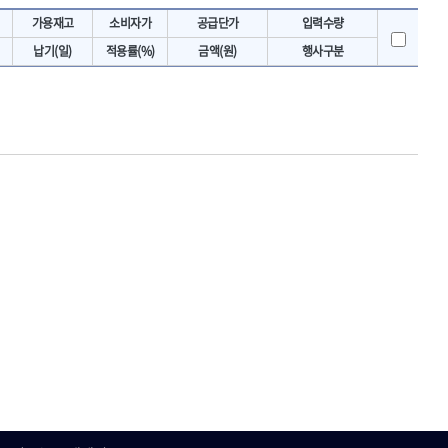
토크렌치
IRWIN
가용재고
소비자가
공급단가
입력수량
- 토크렌치바디
KAWASA
납기(일)
적용률(%)
금액(원)
행사구분
- 토크렌치
KOKEN
- 디지탈토크렌치
- 토크렌치라쳇헤드
LENOX(수입)
- 토크렌치스패너헤드
MACHAN
- 토크렌치링헤드
MEGA
- 토크아답타
OLSON
- 크로우풋
- 토크테스터기
PICARD
- 비디오스코프
ROTARY LIFT
- 토크드라이버핸들
S.Djarv Hantverk AB
- 토크드라이버세트
SHOPVAC
- 토크드라이버
- 토크드라이버블레이드
SPARTAN
- 다이얼토크렌치
TENGU
- 토크멀티플라이어
THETA-망치
- 토크렌치비트홀다헤드
THETA-자동몽키
- 가방/케이스
THETA-핸드카트
절삭공구
TORMEK
- 홀쏘날