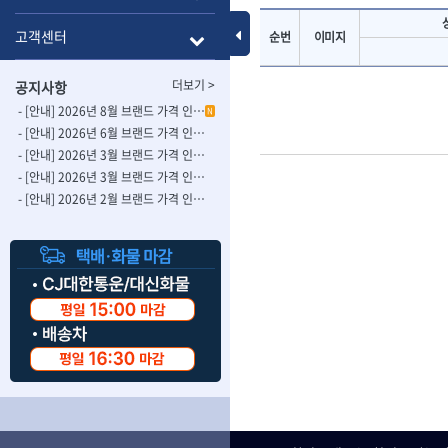
- 롱별소켓
- 파이프가공기
HAZET
HIOKI
- 임팩별소켓
- 바이스
Toggle Menu
고객센터
순번
이미지
ISOTOOL
JOKARI
- 임팩롱별소켓
- 파이프스탠드
- 비트소켓
- 파이프바이스
KBS
KHEIRON
더보기 >
공지사항
- 육각비트소켓
- 유압전선압착
KOMELON
KTC
- 임팩육각비트소켓
- 듀잇밴더
- [안내] 2026년 8월 브랜드 가격 인상 사전 안내의 건
N
LIENIELSEN
LOCTITE
- 별비트소켓
- 마이크로드레
- [안내] 2026년 6월 브랜드 가격 인상 사전 안내의 건
MAFELL
MARTOR
- XZN비트소켓
- 마이크로릴
- [안내] 2026년 3월 브랜드 가격 인상 사전 안내의 건-2
- 임팩육각비트
- 시스네이크컴
MORSE
NANIWA
- [안내] 2026년 3월 브랜드 가격 인상 사전 안내의 건
- 임팩비트
- 시스네이크미
- [안내] 2026년 2월 브랜드 가격 인상 사전 안내의 건
OSEIN
PB
- 임팩비트홀더
- 시스네이크
PROXXON
RICHMOND
- 유니버셜조인트
- 배관검사용모
ROTHENBERGER
RUBI
- 아답타
- 내시경카메라
- 연결대
- 라인송신기
SCANGRIP
Scanprobe
- 임팩연결대
- 탐지용수신기
자동차공구.장비
SICE
SKIL
- 볼연결대
- 콤비네이션청
STAHLWILLE
STANZANI
- 볼연결대세트
- 수동스피너
자동차용장비
THETA -직판오일등
THETA-공구함
- 라쳇핸들
- 프렉스샤프트
- 타이어탈착기
- 퀵릴리스라쳇핸들
- 액세서리
THETA-몽키
THETA-소켓비
- 타이어휠발란스
- 플렉시블라쳇핸들
- 전동드럼머신
THETA-자석소켓
THETA-전동악
- 판금작기세트
- 단축라쳇핸들
- 스프링청소기
- 리프트
THETA-헤라
THOMAS FLIN
- 라쳇아답터
- 고압파이프세