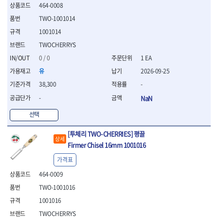
- 조절식렌치
464-0008
- 볼트세터
TWO-1001014
- 너트드라이버
- 자화기
1001014
- 레이저팁 드라이버
TWOCHERRYS
- 라쳇렌치
0 / 0
1 EA
- 임팩엑스트라롱소켓
유
2026-09-25
- 파워렌치
- 드릴척아답타
38,300
-
- 조인트플러그소켓
-
NaN
- 옵셋렌치
- 파워렌치
선택
- 소켓홀더
[투체리 TWO-CHERRIES] 평끌
- 클라이밍비트
상세
- 토크아답타
Firmer Chisel 16mm 1001016
- 비트소켓세트
가격표
- 포지비트
464-0009
- 일자비트
- 임팩별비트
TWO-1001016
- 임팩일자비트
1001016
- 임팩포지비트
TWOCHERRYS
- 임팩십자비트