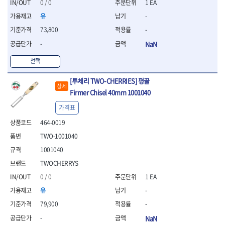
연마용품
0 / 0
1 EA
- 조줄
유
-
- 철공용줄
73,800
-
- 목공용줄
- 조줄세트
-
NaN
- 판금줄홀더
선택
- 줄
공구함.공구집
[투체리 TWO-CHERRIES] 평끌
상세
- 공구함
Firmer Chisel 40mm 1001040
- 탑체스터
가격표
- 플라스틱이동공구함
- 공구통
464-0019
- 기타공구
TWO-1001040
- 공구가방
1001040
기타 작업공구
TWOCHERRYS
- 헤라
- 케이스
0 / 0
1 EA
- 수리키트
유
-
- 고정링/링
79,900
-
- 핀
-
NaN