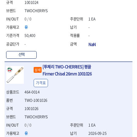
1001024
- 절연전공칼
- 절연안전모
TWOCHERRYS
- 절연매트
0 / 0
1 EA
- 방폭소켓
유
-
- 방폭라쳇핸들
- 방폭콤비네이션렌치
50,400
-
- 방폭함마스패너
-
NaN
- 절연일자드라이버
- 절연별드라이버
선택
- 절연드라이버세트
[투체리 TWO-CHERRIES] 평끌
- 스트리퍼
상세
- 라쳇케이블커터
Firmer Chisel 26mm 1001026
- 자동스트리퍼
가격표
- 케이블스트리퍼
464-0014
- 압착기
- 핀셋
TWO-1001026
- 절연공구세트
1001026
- 절연비트홀다
TWOCHERRYS
- 절연비트홀다드라이버
- 방폭망치
0 / 0
1 EA
- 절연L렌치
유
2026-09-25