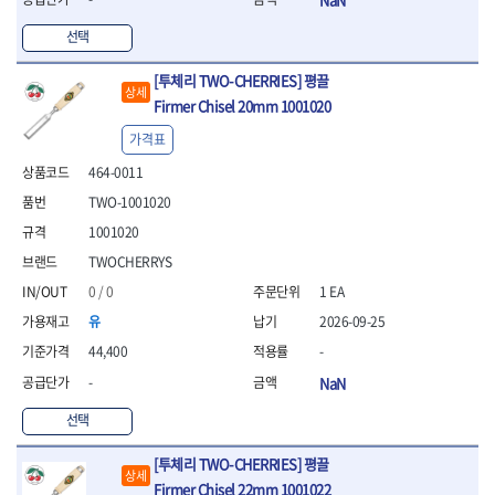
- 니퍼 외
선택
- 바이스플라이어
- 옵셋렌치
[투체리 TWO-CHERRIES] 평끌
- 공구함세트
상세
Firmer Chisel 20mm 1001020
- 콤비네이션렌치
- 양구스패너
가격표
- 라쳇콤비네이션렌치
464-0011
- 라쳇옵셋렌치
TWO-1001020
- 콤비네이션렌치세트
- 플레어너트렌치
1001020
- 양구스패너세트
TWOCHERRYS
- 옵셋렌치세트
0 / 0
1 EA
- 라쳇콤비네이션렌치세
트
유
2026-09-25
- 몽키스패너
44,400
-
- 라쳇콤비네이션세트
-
NaN
- 라쳇렌치
- 함마렌치
선택
- 멀티플라이어
- 미니라쳇세트
[투체리 TWO-CHERRIES] 평끌
상세
- 기타
Firmer Chisel 22mm 1001022