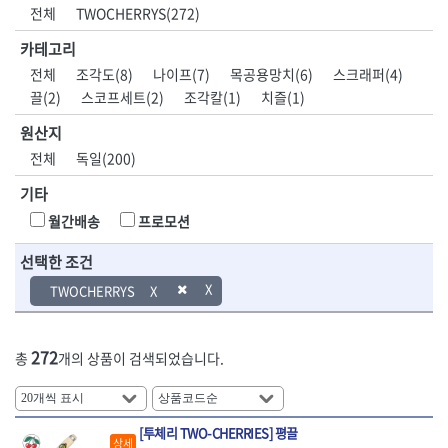
DH신바람
DMT
전체
TWOCHERRYS(272)
- 육각비트소켓
- 유압전선압착기
산업.안전.웰딩.
목공공구.목공
EIGHT
EISHIN
- 임팩육각비트소켓
- 듀잇밴더
계절
기계
카테고리
EKLIND
ELIPSE
- 별비트소켓
- 마이크로드레인
전체
조각도(8)
나이프(7)
목공용망치(6)
스크래퍼(4)
ENGINEER
EXPERT
- XZN비트소켓
- 마이크로릴
산업, 생활용품
조각도.끌
끌(2)
스코프세트(2)
조각칼(1)
치즐(1)
FASTCAP
FISKARS
- 임팩육각비트
- 시스네이크컴팩
- 펜
- 평도
- 임팩비트
- 시스네이크미니릴
FLAG
FLEX
- 나사고정제
- 아사도
원산지
- 임팩비트홀더
- 시스네이크
FLEXCUT
FORREST
- 배관밀봉제
- 환도
전체
독일(200)
- 유니버셜조인트
- 배관검사용모니터
GIANTLOK
HALDER
- 윤활방청제
- 심환도
- 아답타
- 내시경카메라
기타
- 선글라스, 고글
- 곡환도
HAZET
HIOKI
- 연결대
- 라인송신기
- 설치형가림막
- 삼각도
HIT
IR
월간배송
프로모션
- 임팩연결대
- 탐지용수신기
- 블로워
- 곡아사도
IRWIN
ISOTOOL
- 볼연결대
- 콤비네이션청소기
- 전선릴
- 곡삼각도
선택한 조건
JOKARI
KAKURI
- 볼연결대세트
- 수동스피너
- 연장선
- 조각도
- 라쳇핸들
- 프렉스샤프트
Katimax
KAWASA
TWOCHERRYS
- 마카
- 대형평도
- 퀵릴리스라쳇핸들
- 액세서리
KBS
KHEIRON
- 매직
- 조각도세트
- 플렉시블라쳇핸들
- 전동드럼머신
KLEIN
KNIPEX
- 작업등
- D형조각도
- 단축라쳇핸들
- 스프링청소기
272
총
개의 상품이 검색되었습니다.
- 케이블타이
- 카빙나이프
KOKEN
KOMELON
- 라쳇아답터
- 고압파이프세척기
- 스피커
- 나이프
측정공구.절삭
자동차공구.장
KTC
KUKEN
- 수동복스대
- 건/습식 청소기
- 스코프
공구
비
안전용품
LENOX(사입)
LENOX(수입)
- 스핀드라이버
- 청소기악세서리
- 손도끼
- 안전안경
[투체리 TWO-CHERRIES] 평끌
LIENIELSEN
LOCTITE
- 소켓레일세트
- 체인파이프렌치
- 목공용끌
상세