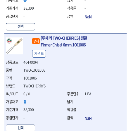
유
-
WIHA
WOODCRAFT
- 청소기
- 임팩휠너트소켓
- 테이블쏘
- T별렌치세트
- 오토해머
XCELITE
XPROTOOL-기어렌치
38,300
-
- 원형톱날
- 깃발형별렌치
ZETA
ZETA(LED)
전동악세서리
- 샌딩디스크
-
NaN
- 너트T렌치
- 충전드릴용소켓
ZETA(PVC커터)
ZETA(라디에이터)
- 스크롤쏘날
- 별T렌치
선택
- 전동비트롱소켓
- 숫돌
ZETA(비트셋트)
ZETA(자화기)
- 소켓비트세트
- 드릴비트
- 다이아몬드숫돌
- 공구세트
ZETA(커터)
ZONE KING
[투체리 TWO-CHERRIES] 평끌
- 비트세트
- 원형톱날/루터비트
- 드라이버세트
상세
가드맨
게링 HSS
Firmer Chisel 6mm 1001006
- 드릴척
- 루터비트
- 렌치세트
게링 HSS-CO
나노원
- 육각비트
- 루터비트세트
가격표
- 육각드라이버
나이텍스
대건
- 퀵릴리스비트소켓
- 직쏘날
- 드라이버
464-0004
대건케이블
동해
- 전동비트소켓
- 디지털앵글파인더
- 타격드라이버
- 롱자석소켓
TWO-1001006
디월트
디월트 인버터 발전기
- 띠톱날
- 양용드라이버
- 소켓아답타
- 모종삽
라이트 세이키
맘모스
1001006
- 너트드라이버
- 악세서리
- 갈퀴
- 별드라이버
멜텍
미주산업
TWOCHERRYS
- 청소기
- 호미
- 일자드라이버
바람돌이
백마
0 / 0
1 EA
- 컷쏘날
- 스포크
- 십자드라이버
벡스
북성
- 원형톱날
- 파종기
유
-
- 포지드라이버
스팀코리아
아임삭
- 홈클리너
- 라운드너트드라이버
에어공구
38,300
-
에버그린
에코파워팩
- 제초기
- 양용드라이버핸들
- 에어라쳇렌치
-
NaN
에코플로우
엠파이어
- 삽
- 포켓양용드라이버
- 에어임팩렌치
- 괭이
우주전열(겨울)
우주전열(여름)
- 드라이버날
- 에어드릴
선택