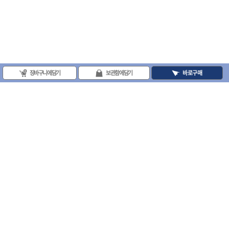
장바구니에 담기
보관함에 담기
바로구매
(주)프로툴 / 송치영
사업자등록번호 : 202-81-42885 통신판매업신고번호 : 제 2008-서울금천-0251호
(주)프로툴 서울특별시 시흥대로 481 (독산동) 프로툴빌딩
2021 VARO - ALL RIGHTS RESERVED. ( 사전 동의 없이 VARO 사이트의 일체 정
보, 컨텐츠 및 UI등을 무단 사용할 수 없습니다. )