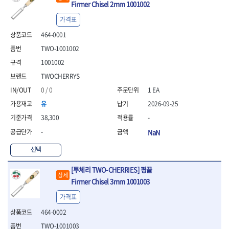
- 안전고글
측정도구
자동차용장비
Firmer Chisel 2mm 1001002
- 롱소켓레일세트
- 동파이프커터
LOGOSOL(AGMA)
LONCIN
- 목공용끌세트
- 방진마스크
- 자
- 타이어탈착기
- 육각비트소켓레일세트
- 플라스틱파이프커터
MACHAN
MAFELL
가격표
- 나무상자케이스
- 방독마스크
- 줄자
- 타이어휠발란스
- 소켓세트
- 디버러
MARTOR
MAYHEW
- 버니셔
- 보호복
464-0001
- 컴퍼스
- 판금작기세트
- 스터드풀러
- 동파이프확관기세트
- 끌
MCC
MEGA
- 장갑
- 분도기
- 리프트
- 너트트위스터
- 전동오스타세트
TWO-1001002
- 가우지
MORSE
NANIWA
- 낙하방지코드
- 수평기
- 판금계측자
- 볼트트위스터
- 배관내시경
1001002
- 조각칼
- 무릎 보호대
NICHOLSON
Norton
- 테파게이지
- 핸드훅크
- 탭홀더
- 배관청소기
- 끌세트
TWOCHERRYS
- 레이저메타
- 엔진홀드
OLSON
OSEIN
- 다이홀더
- 하수구청소기
전기.계절상품
- 대패
- 기타 측정도구
- 코끼리잭
0 / 0
1 EA
- T형소켓렌치
- 오거
PB
PFEIL
- 열풍기
- 톱
- 검전테스터
- 가래지잭
- 옵셋라쳇렌치
- 커터
- 히터
PICA
PICARD
유
2026-09-25
- 대패날
- 라쳇렌치세트
- 스프링헤드
- 충전식분무기
토크렌치
자동차용공구
PROXXON
RICHMOND
- 미니터닝세트
38,300
-
- 임팩드라이버
- PVC커터
- 선풍기
- 토크렌치바디
- 플레어너트소켓
- 포스너비트
RIDGID
ROBERTSORBY
-
NaN
- 임팩드라이버세트
- 기타 악세사리
- 용접기
- 토크렌치
- 인젝터스페셜소켓
- 악세사리
ROTARY LIFT
ROTHENBERGER
- 비트라쳇핸들
- 콤프레샤
- LED충전식작업등
- 디지탈토크렌치
- 드레인플러그소켓
- 클로스샌딩롤
선택
RUBI
RUKO
- 비트
- LED램프
- 토크렌치라쳇헤드
- 벨트텐션풀리렌치
전동.충전공구
- 스프레이건
RYOBI
S.Djarv Hantverk AB
- 파워비트
- 예초기
- 토크렌치스패너헤드
- 리무버
- 드릴
[투체리 TWO-CHERRIES] 평끌
- 작업용톱
상세
- 양용드라이버비트
SCANGRIP
Scanprobe
- 라디에이터
- 토크렌치링헤드
- 드래그링크소켓
- 드라이버
- 송곳
Firmer Chisel 3mm 1001003
- 파워비트세트
- 심지난로
- 토크아답타
SENCI
SHINANO
- 록너트버스터
- 임팩렌치
- 각끌
가격표
- 너트세터
- 온수 히터
- 크로우풋
- 토션바
SHOPVAC
SICE
- 샌더
- 측정자
- 마그네틱너트세터
- 열선
- 토크테스터기
- 임팩뒤바퀴휠너트소켓
- 앵글그라인더
464-0002
- 클립
SKIL
SMOOS
- 슬라이딩마그네틱너트
- 정온선
- 비디오스코프
- 반사경
- 컷쏘
- 컴파스
SOURCE
SPARTAN
TWO-1001003