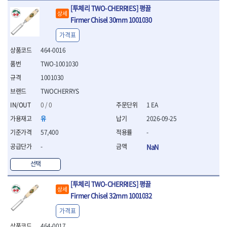
[투체리 TWO-CHERRIES] 평끌
- 방폭T렌치
상세
- 방폭드라이버
Firmer Chisel 30mm 1001030
- 방폭펀치
가격표
- 절연포지비트소켓
464-0016
철공공구
TWO-1001030
- 볼트커터
- 핸드볼트커터
1001030
- 항공가위
TWOCHERRYS
- 클램프
0 / 0
1 EA
- 망치
- 빠루망치
유
2026-09-25
- 볼핀망치
57,400
-
- 함마망치
-
NaN
- 도끼
- 망치헤드
선택
- 판금망치
- 나일론무반동망치
[투체리 TWO-CHERRIES] 평끌
상세
- 플라스틱망치
Firmer Chisel 32mm 1001032
- 고무망치
가격표
- 핀펀치
- 센타펀치
464-0017