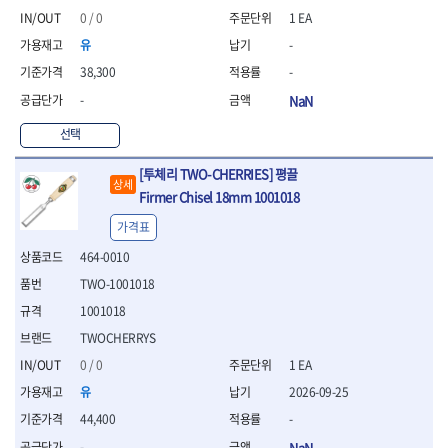
- 십자비트
0 / 0
1 EA
- 임팩별비트소켓
유
-
- 임팩XZN비트소켓
38,300
-
- 십자비트소켓
- 일자비트소켓
-
NaN
- XZN비트
선택
- 임팩XZN비트
- 라쳇핸들세트
[투체리 TWO-CHERRIES] 평끌
- 사각비트
상세
Firmer Chisel 18mm 1001018
- 토크드라이버
- 포지비트소켓
가격표
- 임팩포지비트소켓
464-0010
플라이어,몽키,스패너
TWO-1001018
- 뻰치
1001018
- 편구스패너
- 플라이어
TWOCHERRYS
- 니퍼
0 / 0
1 EA
- 롱노우즈
유
2026-09-25
- 스냅링플라이어
44,400
-
- 그룹조인트플라이어
- 케이블커터
-
NaN