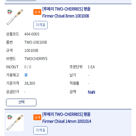
- 통나무쪼개기
- 날교환드라이버세트
- 에어오비탈센더
이젠
이홈
- 전동대패
[투체리 TWO-CHERRIES] 평끌
- 드라이버핸들
- 에어드라이버
일레드
조란
상세
- 가든툴세트
- 비트세트
- 에어다이그라인더
Firmer Chisel 8mm 1001008
츠노다(TTC)
콰이어트존
- 비트홀다드라이버
- 에어멀티샌더
연마기계
타이거(TIGER)
플렉스-절단석
가격표
- 비트홀다드라이버세트
- 에어앵글그라인더
- 습식그라인더
협성
황금손
464-0005
- 드라이버블레이드
- 에어리베터기
- 건식그라인더
- 비트드라이버
- 타이어압력게이지
- 연마지그
TWO-1001008
- 별비트
- 에어밸트샌더
- 연마숫돌
1001008
- 육각비트
- 에어원형샌더
- 기타 악세사리
TWOCHERRYS
- 검전드라이버
- 에어폴리셔
목공기계
- 육각T렌치
- 에어톱
0 / 0
1 EA
- 루터, 루터테이블
- 전동비트홀다
- 에어펀치
유
-
- 샌더폴리셔
- 드라이버비트세트
- 에어스프레이건
38,300
-
기타목공구
- 옵셋드라이버
- 에어원터치카플러
- 클램프
-
NaN
- 스크래퍼드라이버
- 에어건
- 시계드라이버
운반기기
선택
- 정밀드라이버
- 데크트럭
- 기어렌치
- 핸드카트
[투체리 TWO-CHERRIES] 평끌
- 육각복스드라이버
상세
- 운반대차
Firmer Chisel 14mm 1001014
- 스크류드라이버
- 운반가방
- 툴첵플러스
가격표