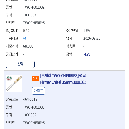
- 평치즐
TWO-1001032
- 핀펀치세트
1001032
- 펀치
- 펀치세트
TWOCHERRYS
- 톱대
0 / 0
1 EA
- 용접용품
유
2026-09-25
- 빠루
68,000
-
- 철공끌
-
NaN
원예.사무용품
- 커터칼
선택
- 전지가위
- 정글칼
[투체리 TWO-CHERRIES] 평끌
상세
- 전정톱
Firmer Chisel 35mm 1001035
- 접톱
가격표
- 목공톱
- 고지톱
464-0018
- 다목적가위
TWO-1001035
- 안전커터칼
1001035
- 휠메저
- 마킹
TWOCHERRYS