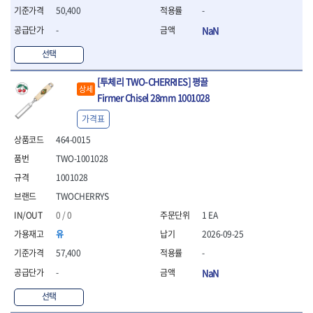
- 절연펜치
50,400
-
- 절연니퍼
-
NaN
- 절연가위
- 절연비트
선택
- 절연드라이버교체날
- 절연공구세트
[투체리 TWO-CHERRIES] 평끌
- 절연라쳇렌치
상세
Firmer Chisel 28mm 1001028
- 절연라쳇렌치세트
- 절연볼트커터
가격표
- 절연아답타
464-0015
- 절연펀치
TWO-1001028
- 기타
- 방폭연결대
1001028
- 방폭옵셋렌치
TWOCHERRYS
- 방폭니퍼
0 / 0
1 EA
- 방폭펜치
유
2026-09-25
- 방폭플라이어
- 방폭가위
57,400
-
- 방폭렌치
-
NaN
- 방폭스패너
- 방폭비트소켓
선택
- 방폭아답타