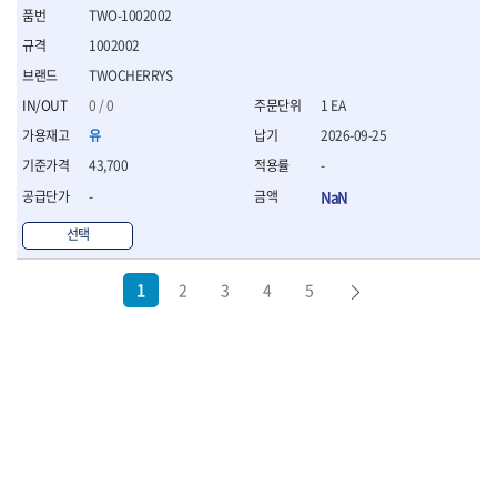
TWO-1002002
1002002
TWOCHERRYS
0 / 0
1 EA
유
2026-09-25
43,700
-
-
NaN
선택
1
2
3
4
5