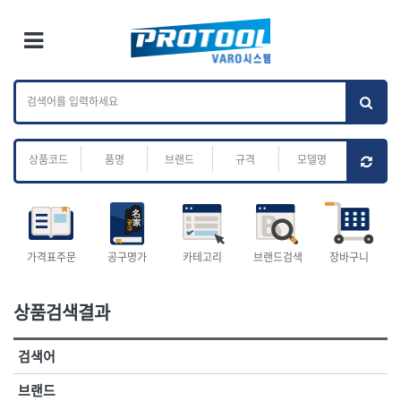
×
Ri
×
Toggle Menu
카테고리 검색
브랜드 검색
To
작업공구.종합
배관.전동.에어.
가나다
ABC
M
공구
운반
전체
ㄱ
ㄴ
ㄷ
ㄹ
ㅁ
ㅂ
ㅅ
ㅇ
ㅈ
소켓,렌치,드라이버
배관공구.장비
ㅊ
ㅋ
ㅌ
ㅍ
ㅎ
- 소켓
- 파이프렌치
- 롱소켓
- 스트랩락파이프핸들
- 세미롱소켓
- 파이프커터
전체
- 엑스트라롱소켓
- 튜빙커터
- 임팩소켓
- 리머
1-DAY
ABC
가격표주문
공구명가
카테고리
브랜드검색
장바구니
- 임팩세미롱소켓
- 밴더
ACE POWER
Armor Tool, LLC
- 임팩롱소켓
- 동파이프확관기
AURIOU
Benchcrafted
- 유니버셜소켓
- 파이프나사산가공기
상품검색결과
BHS(영창망치)
BTK
- 별소켓
- 오스타세트
CHANNELLOCK
CMO
- 롱별소켓
- 파이프가공기
검색어
- 임팩별소켓
- 바이스
CMT
CP
- 임팩롱별소켓
- 파이프스탠드
CROWN
DEWIT
브랜드
- 비트소켓
- 파이프바이스