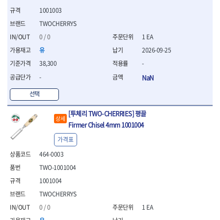
세터
- 콤프레셔
- 토크드라이버핸들
- 오일휠타소켓
- 각도절단기
- 작업대
STAHLWILLE
STANZANI
1001003
- 비트아답타
- 토크드라이버세트
- 레버바
- 플런지쏘
- 물림쇠
SWANSON
TEFENPLAST
- 충전드릴용롱소켓
- 토크드라이버
- 호스클램프플라이어
TWOCHERRYS
- 블로워
- 측정기
- 나비볼트소켓
TENGU
THETA -직판오일등
- 토크드라이버블레이드
- 피스톤링컴프레셔
- 밴드쏘
- 디지털습도측정기
0 / 0
1 EA
- 스파크플러그소켓
- 다이얼토크렌치
THETA-공구함
THETA-드라이버
- 드로우핸들
- 원형톱
- 지그그리퍼시스템
유
2026-09-25
- 비트소켓레일세트
- 토크멀티플라이어
- 판금돌리
THETA-랜턴
THETA-망치
- 해머드릴
- 치즐
- 임팩비트소켓
38,300
-
- 토크렌치비트홀다헤드
- 스파크플러그플라이어
- 임팩드라이버
- 치즐세트
THETA-몽키
THETA-소켓비트
- 조인트
- 가방/케이스
- 범핑망치
- 로터리해머
-
NaN
- 파팅툴
THETA-스패너
THETA-운반구
- 세미롱임팩소켓
- 픽업툴
- 라쳇렌치
- 터닝툴세트
절삭공구
THETA-자동몽키
THETA-자석소켓
- 라쳇헤드
선택
- 클립플라이어
- 전동가위
- 할로윙툴
- 홀쏘날
THETA-전동악세서리
THETA-측정
- 임팩아답타
- 허브캡풀러
- 직쏘
- 캘리퍼
- 바이메탈홀쏘날
[투체리 TWO-CHERRIES] 평끌
- 비트홀다
THETA-커터,가위
THETA-핸드카트
- 산소센서소켓
- 멀티커터
- 잭나이프
상세
- 하이스드릴
Firmer Chisel 4mm 1001004
- 볼L렌치세트
THETA-헤라
THOMAS FLINN
- 클립리무버
- 광택기
- 스코프세트
- 하이스코발트드릴
- L렌치세트
- 자석접시
TOP
TOPTUL
- 앵글그라인더
- 조각세트
가격표
- 드릴세트
- 볼L렌치
- 작업용등받이
- 샌딩머신
- 크래프트카버세트
TORMEK
TRACER
- 아바
464-0003
- L렌치
- 자동차전용공구
- 밴드쏘
- 말렛스위프
- 반대탭
TSUNESABURO
TUOFU
- 별렌치세트
TWO-1001004
- 타이어레버
- 콤보세트
- 목공용망치
- 톱날
TWOCHERRYS
UVEX
- 별렌치
- 스크래퍼
- 충전광택기
1001004
- 절단석
대패
VALLORBE
VAUGHAN
- T렌치
- 후크드라이버
- 로터리해머
- 원형톱날
TWOCHERRYS
- 스크래퍼
- T렌치세트
VBW
VESSEL
- 너트그립소켓
- 배터리
- 핸드툴세트
- 접렌치
0 / 0
1 EA
WALTER
WERA
- 충전기
임팩휠너트소켓
- 다이아몬드휠
- 접별렌치