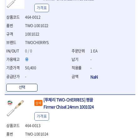
- 라쳇 드라이버
가격표
- 라쳇스패너
- 스피드렌치
464-0012
- 모터렌치
TWO-1001022
- 함마스패너
1001022
절연.전설.방폭공구
TWOCHERRYS
- 절연옵셋렌치
- 절연연결대
0 / 0
1 EA
- 절연드라이버
유
-
- 절연스패너
50,400
-
- 절연T렌치
-
NaN
- 절연소켓
- 절연별소켓
선택
- 절연별비트소켓
- 절연육각비트소켓
[투체리 TWO-CHERRIES] 평끌
- 절연라쳇핸들
상세
Firmer Chisel 24mm 1001024
- 절연렌치
가격표
- 절연토크렌치
- 절연콤비네이션렌치
464-0013
- 절연링렌치
TWO-1001024
- 절연플라이어