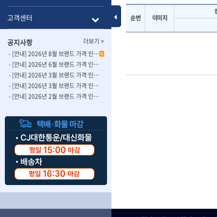
- 롱별소켓
- 파이프가공기
HAZET
HIOKI
- 임팩별소켓
- 바이스
Toggle Menu
고객센터
순번
이미지
ISOTOOL
JOKARI
- 임팩롱별소켓
- 파이프스탠드
- 비트소켓
- 파이프바이스
KBS
KHEIRON
더보기 >
공지사항
- 육각비트소켓
- 유압전선압착
KOMELON
KTC
- 임팩육각비트소켓
- 듀잇밴더
- [안내] 2026년 8월 브랜드 가격 인상 사전 안내의 건
N
LIENIELSEN
LOCTITE
- 별비트소켓
- 마이크로드레
- [안내] 2026년 6월 브랜드 가격 인상 사전 안내의 건
MAFELL
MARTOR
- XZN비트소켓
- 마이크로릴
- [안내] 2026년 3월 브랜드 가격 인상 사전 안내의 건-2
- 임팩육각비트
- 시스네이크컴
MORSE
NANIWA
- [안내] 2026년 3월 브랜드 가격 인상 사전 안내의 건
- 임팩비트
- 시스네이크미
- [안내] 2026년 2월 브랜드 가격 인상 사전 안내의 건
OSEIN
PB
- 임팩비트홀더
- 시스네이크
PROXXON
RICHMOND
- 유니버셜조인트
- 배관검사용모
ROTHENBERGER
RUBI
- 아답타
- 내시경카메라
- 연결대
- 라인송신기
SCANGRIP
Scanprobe
- 임팩연결대
- 탐지용수신기
자동차공구.장비
SICE
SKIL
- 볼연결대
- 콤비네이션청
STAHLWILLE
STANZANI
- 볼연결대세트
- 수동스피너
자동차용장비
THETA -직판오일등
THETA-공구함
- 라쳇핸들
- 프렉스샤프트
- 타이어탈착기
- 퀵릴리스라쳇핸들
- 액세서리
THETA-몽키
THETA-소켓비
- 타이어휠발란스
- 플렉시블라쳇핸들
- 전동드럼머신
THETA-자석소켓
THETA-전동악
- 판금작기세트
- 단축라쳇핸들
- 스프링청소기
- 리프트
THETA-헤라
THOMAS FLIN
- 라쳇아답터
- 고압파이프세