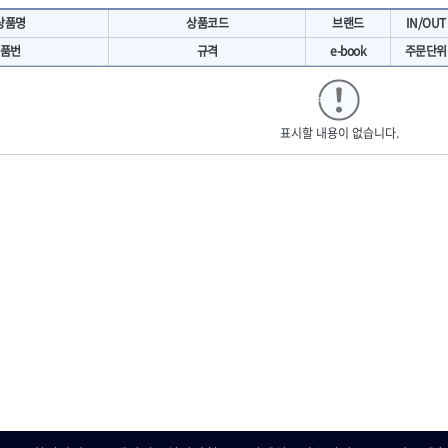
- 마카
- 대형평도
HIT
IR
상품명
상품코드
브랜드
IN/OUT
- 매직
- 조각도세트
KAKURI
Katimax
- 작업등
- D형조각도
품번
규격
e-book
주문단위
- 케이블타이
- 카빙나이프
KLEIN
KNIPEX
기
- 스피커
- 나이프
KUKEN
LENOX(사입)
- 스코프
안전용품
LOGOSOL(AGMA)
LONCIN
인
- 손도끼
표시할 내용이 없습니다.
- 안전안경
MAYHEW
MCC
- 목공용끌
- 안전고글
팩
- 목공용끌세트
NICHOLSON
Norton
- 방진마스크
니릴
- 나무상자케이스
- 방독마스크
PFEIL
PICA
- 버니셔
- 보호복
RIDGID
ROBERTSORBY
니터
- 끌
- 장갑
RUKO
RYOBI
- 가우지
- 낙하방지코드
- 조각칼
SENCI
SHINANO
- 무릎 보호대
- 끌세트
SMOOS
SOURCE
전기.계절상품
소기
- 대패
SWANSON
TEFENPLAST
- 열풍기
- 톱
- 히터
THETA-드라이버
THETA-랜턴
- 대패날
- 충전식분무기
- 미니터닝세트
트
THETA-스패너
THETA-운반구
- 선풍기
- 포스너비트
세서리
THETA-측정
THETA-커터,가위
- 용접기
- 악세사리
N
TOP
TOPTUL
- LED충전식작업등
척기
- 클로스샌딩롤