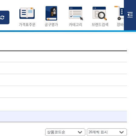
Ri
T
M
가격표주문
공구명가
카테고리
브랜드검색
장바구니
×
×
측정공구.절삭공구
숫자
측정도구
- 자
- 줄자
- 컴퍼스
AURIOU
- 분도기
CMO
- 수평기
DH신바람
- 테파게이지
- 레이저메타
ELIPSE
- 기타 측정도구
FLAG
- 검전테스터
HALDER