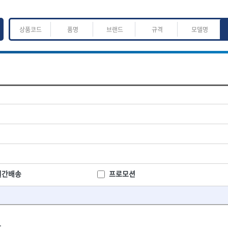
ㅈ
ㅊ
ㅋ
ㅌ
ㅍ
ㅎ
어.운반
산업.안전.웰딩.계절
목공공구.목공기계
K
L
M
N
O
P
Q
R
S
T
U
V
W
X
Y
Z
산업, 생활용품
조각도.끌
- 펜
- 평도
프핸들
- 나사고정제
- 아사도
- 배관밀봉제
- 환도
ACE POWER
Armor Tool, LLC
- 윤활방청제
- 심환도
BTK
CHANNELLOCK
월간배송
프로모션
- 선글라스, 고글
- 곡환도
CROWN
DEWIT
- 설치형가림막
- 삼각도
기
- 블로워
EISHIN
- 곡아사도
EKLIND
가공기
- 전선릴
- 곡삼각도
FASTCAP
FISKARS
- 연장선
- 조각도
.
FORREST
GIANTLOK