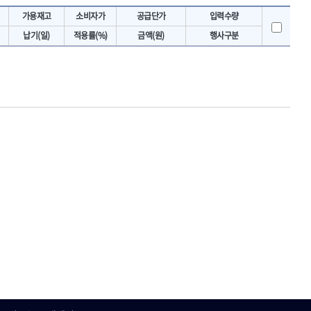
토크렌치
IRWIN
가용재고
소비자가
공급단가
입력수량
- 토크렌치바디
KAWASA
납기(일)
적용률(%)
금액(원)
행사구분
- 토크렌치
KOKEN
- 디지탈토크렌치
- 토크렌치라쳇헤드
LENOX(수입)
- 토크렌치스패너헤드
MACHAN
- 토크렌치링헤드
MEGA
- 토크아답타
OLSON
- 크로우풋
- 토크테스터기
PICARD
- 비디오스코프
ROTARY LIFT
- 토크드라이버핸들
S.Djarv Hantverk AB
- 토크드라이버세트
SHOPVAC
- 토크드라이버
- 토크드라이버블레이드
SPARTAN
- 다이얼토크렌치
TENGU
- 토크멀티플라이어
THETA-망치
- 토크렌치비트홀다헤드
THETA-자동몽키
- 가방/케이스
THETA-핸드카트
절삭공구
TORMEK
- 홀쏘날