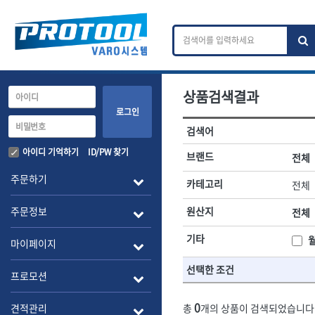
상품검색결과
카테고리 검색
브랜드 검색
로그인
검색어
전체
ㄱ
ㄴ
ㄷ
ㄹ
ㅁ
ㅂ
ㅅ
ㅇ
작업공구.종합공구
배관.전동.에
아이디 기억하기
ID/PW 찾기
브랜드
전체
A
B
C
D
E
F
G
H
I
J
소켓,렌치,드라이버
배관공구.장비
주문하기
카테고리
전체
- 소켓
- 파이프렌치
전체
- 롱소켓
- 스트랩락파이
주문정보
원산지
전체
- 세미롱소켓
- 파이프커터
1-DAY
ABC
- 엑스트라롱소켓
- 튜빙커터
Benchcrafted
기타
BHS(영창망치)
마이페이지
- 임팩소켓
- 리머
CMT
CP
- 임팩세미롱소켓
- 밴더
선택한 조건
DMT
- 임팩롱소켓
- 동파이프확관
EIGHT
프로모션
- 유니버셜소켓
- 파이프나사산
ENGINEER
EXPERT
- 별소켓
- 오스타세트
0
견적관리
총
개의 상품이 검색되었습니다
FLEX
FLEXCUT