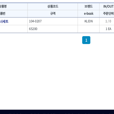
- 마카
- 대형평도
HIT
IR
상품명
상품코드
브랜드
IN/OUT
- 매직
- 조각도세트
KAKURI
Katimax
- 작업등
- D형조각도
품번
규격
e-book
주문단위
- 케이블타이
- 카빙나이프
KLEIN
KNIPEX
너세트
104-0207
KLEIN
1 / 0
기
- 스피커
- 나이프
KUKEN
LENOX(사입)
- 스코프
65200
1 EA
안전용품
LOGOSOL(AGMA)
LONCIN
인
- 손도끼
- 안전안경
MAYHEW
MCC
- 목공용끌
1
- 안전고글
팩
- 목공용끌세트
NICHOLSON
Norton
- 방진마스크
니릴
- 나무상자케이스
- 방독마스크
PFEIL
PICA
- 버니셔
- 보호복
RIDGID
ROBERTSORBY
니터
- 끌
- 장갑
RUKO
RYOBI
- 가우지
- 낙하방지코드
- 조각칼
SENCI
SHINANO
- 무릎 보호대
- 끌세트
SMOOS
SOURCE
전기.계절상품
소기
- 대패
SWANSON
TEFENPLAST
- 열풍기
- 톱
- 히터
THETA-드라이버
THETA-랜턴
- 대패날
- 충전식분무기
- 미니터닝세트
트
THETA-스패너
THETA-운반구
- 선풍기
- 포스너비트
세서리
THETA-측정
THETA-커터,가위
- 용접기
- 악세사리
N
TOP
TOPTUL
- LED충전식작업등
척기
- 클로스샌딩롤