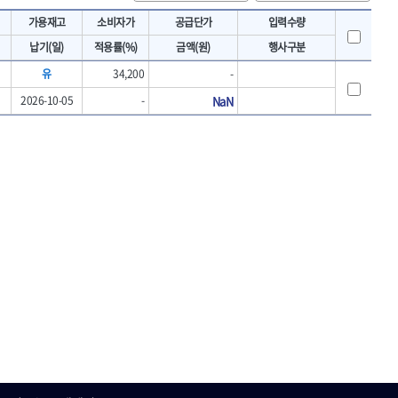
토크렌치
IRWIN
가용재고
소비자가
공급단가
입력수량
- 토크렌치바디
KAWASA
납기(일)
적용률(%)
금액(원)
행사구분
- 토크렌치
KOKEN
- 디지탈토크렌치
유
34,200
-
- 토크렌치라쳇헤드
LENOX(수입)
2026-10-05
-
NaN
- 토크렌치스패너헤드
MACHAN
- 토크렌치링헤드
MEGA
- 토크아답타
OLSON
- 크로우풋
- 토크테스터기
PICARD
- 비디오스코프
ROTARY LIFT
- 토크드라이버핸들
S.Djarv Hantverk AB
- 토크드라이버세트
SHOPVAC
- 토크드라이버
- 토크드라이버블레이드
SPARTAN
- 다이얼토크렌치
TENGU
- 토크멀티플라이어
THETA-망치
- 토크렌치비트홀다헤드
THETA-자동몽키
- 가방/케이스
THETA-핸드카트
절삭공구
TORMEK
- 홀쏘날