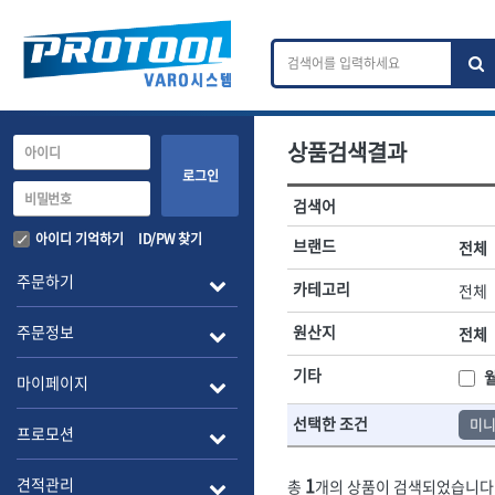
상품검색결과
카테고리 검색
브랜드 검색
로그인
검색어
전체
ㄱ
ㄴ
ㄷ
ㄹ
ㅁ
ㅂ
ㅅ
ㅇ
작업공구.종합공구
배관.전동.에
아이디 기억하기
ID/PW 찾기
브랜드
전체
A
B
C
D
E
F
G
H
I
J
소켓,렌치,드라이버
배관공구.장비
주문하기
카테고리
전체
- 소켓
- 파이프렌치
전체
- 롱소켓
- 스트랩락파이
주문정보
원산지
전체
- 세미롱소켓
- 파이프커터
1-DAY
ABC
- 엑스트라롱소켓
- 튜빙커터
Benchcrafted
기타
BHS(영창망치)
마이페이지
- 임팩소켓
- 리머
CMT
CP
- 임팩세미롱소켓
- 밴더
선택한 조건
미
DMT
- 임팩롱소켓
- 동파이프확관
EIGHT
프로모션
- 유니버셜소켓
- 파이프나사산
ENGINEER
EXPERT
- 별소켓
- 오스타세트
1
견적관리
총
개의 상품이 검색되었습니다
FLEX
FLEXCUT