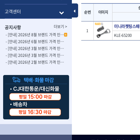
- 롱별소켓
- 파이프가공기
HAZET
HIOKI
- 임팩별소켓
- 바이스
Toggle Menu
고객센터
순번
이미지
ISOTOOL
JOKARI
- 임팩롱별소켓
- 파이프스탠드
- 비트소켓
- 파이프바이스
KBS
KHEIRON
미니라쳇팅스패
더보기 >
공지사항
- 육각비트소켓
- 유압전선압착
KOMELON
1
KTC
- 임팩육각비트소켓
- 듀잇밴더
- [안내] 2026년 8월 브랜드 가격 인상 사전 안내의 건
KLE-65200
N
LIENIELSEN
LOCTITE
- 별비트소켓
- 마이크로드레
- [안내] 2026년 6월 브랜드 가격 인상 사전 안내의 건
MAFELL
MARTOR
- XZN비트소켓
- 마이크로릴
- [안내] 2026년 3월 브랜드 가격 인상 사전 안내의 건-2
- 임팩육각비트
- 시스네이크컴
MORSE
NANIWA
- [안내] 2026년 3월 브랜드 가격 인상 사전 안내의 건
- 임팩비트
- 시스네이크미
- [안내] 2026년 2월 브랜드 가격 인상 사전 안내의 건
OSEIN
PB
- 임팩비트홀더
- 시스네이크
PROXXON
RICHMOND
- 유니버셜조인트
- 배관검사용모
ROTHENBERGER
RUBI
- 아답타
- 내시경카메라
- 연결대
- 라인송신기
SCANGRIP
Scanprobe
- 임팩연결대
- 탐지용수신기
자동차공구.장비
SICE
SKIL
- 볼연결대
- 콤비네이션청
STAHLWILLE
STANZANI
- 볼연결대세트
- 수동스피너
자동차용장비
THETA -직판오일등
THETA-공구함
- 라쳇핸들
- 프렉스샤프트
- 타이어탈착기
- 퀵릴리스라쳇핸들
- 액세서리
THETA-몽키
THETA-소켓비
- 타이어휠발란스
- 플렉시블라쳇핸들
- 전동드럼머신
THETA-자석소켓
THETA-전동악
- 판금작기세트
- 단축라쳇핸들
- 스프링청소기
- 리프트
THETA-헤라
THOMAS FLIN
- 라쳇아답터
- 고압파이프세