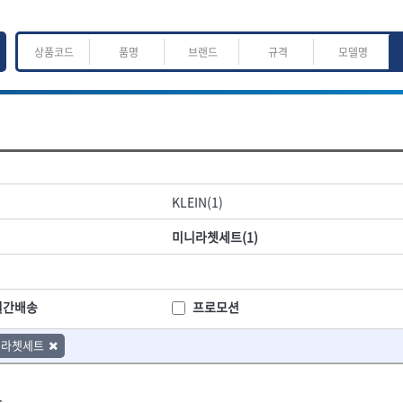
ㅈ
ㅊ
ㅋ
ㅌ
ㅍ
ㅎ
어.운반
산업.안전.웰딩.계절
목공공구.목공기계
KLEIN(1)
K
L
M
N
O
P
Q
R
S
T
U
V
W
X
Y
Z
산업, 생활용품
조각도.끌
미니라쳇세트(1)
- 펜
- 평도
프핸들
- 나사고정제
- 아사도
- 배관밀봉제
- 환도
ACE POWER
Armor Tool, LLC
- 윤활방청제
- 심환도
BTK
CHANNELLOCK
월간배송
프로모션
- 선글라스, 고글
- 곡환도
CROWN
DEWIT
- 설치형가림막
- 삼각도
니라쳇세트
기
- 블로워
EISHIN
- 곡아사도
EKLIND
가공기
- 전선릴
- 곡삼각도
FASTCAP
FISKARS
- 연장선
- 조각도
.
FORREST
GIANTLOK