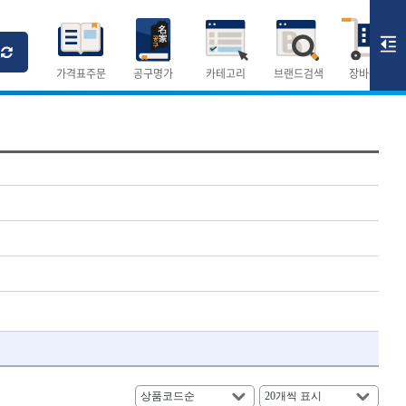
Ri
T
M
가격표주문
공구명가
카테고리
브랜드검색
장바구니
×
×
측정공구.절삭공구
숫자
측정도구
- 자
- 줄자
- 컴퍼스
AURIOU
- 분도기
CMO
- 수평기
DH신바람
- 테파게이지
- 레이저메타
ELIPSE
- 기타 측정도구
FLAG
- 검전테스터
HALDER