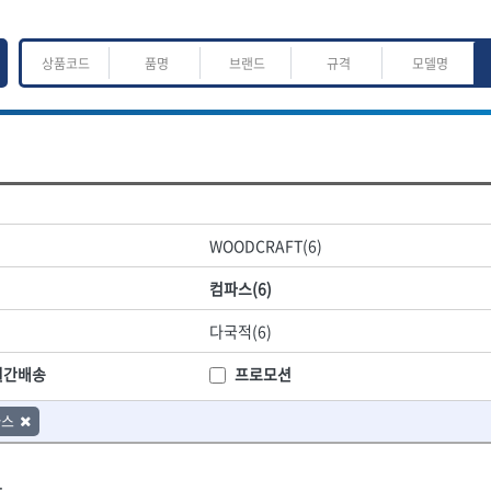
ㅈ
ㅊ
ㅋ
ㅌ
ㅍ
ㅎ
어.운반
산업.안전.웰딩.계절
목공공구.목공기계
WOODCRAFT(6)
K
L
M
N
O
P
Q
R
S
T
U
V
W
X
Y
Z
산업, 생활용품
조각도.끌
컴파스(6)
- 펜
- 평도
프핸들
- 나사고정제
- 아사도
다국적(6)
- 배관밀봉제
- 환도
ACE POWER
Armor Tool, LLC
- 윤활방청제
- 심환도
BTK
CHANNELLOCK
월간배송
프로모션
- 선글라스, 고글
- 곡환도
CROWN
DEWIT
- 설치형가림막
- 삼각도
파스
기
- 블로워
EISHIN
- 곡아사도
EKLIND
가공기
- 전선릴
- 곡삼각도
FASTCAP
FISKARS
- 연장선
- 조각도
.
FORREST
GIANTLOK