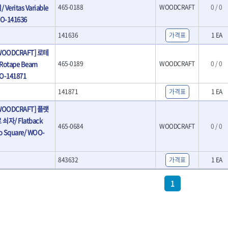
- LED램프
eritas Variable
O
465-0188
TUOFU
WOODCRAFT
TWOCHERRYS
0 / 0
기
- 스프레이건
- 예초기
OO-141636
리
VBW
- 작업용톱
VESSEL
- 라디에이터
치
- 송곳
WOODCRAFT
XCELITE
141636
가격표
1 EA
- 심지난로
- 각끌
ZETA(PVC커터)
ZETA(라디에이터)
- 온수 히터
OODCRAFT] 로테
프커터
- 측정자
- 열선
ZONE KING
가드맨
- 클립
otape Beam
465-0189
WOODCRAFT
0 / 0
- 정온선
나이텍스
대건
기세트
- 컴파스
O-141871
- 콤프레셔
트
- 작업대
디월트 인버터 발전기
라이트 세이키
141871
가격표
1 EA
- 물림쇠
바람돌이
백마
- 측정기
OODCRAFT] 플랫
아임삭
에버그린
- 디지털습도측정기
자/ Flatback
465-0684
WOODCRAFT
0 / 0
우주전열(겨울)
우주전열(여름)
- 지그그리퍼시스템
o Square/ WOO-
- 치즐
조란
츠노다(TTC)
- 치즐세트
협성
황금손
- 파팅툴
843632
가격표
1 EA
- 터닝툴세트
- 할로윙툴
1
- 캘리퍼
- 잭나이프
- 스코프세트
- 조각세트