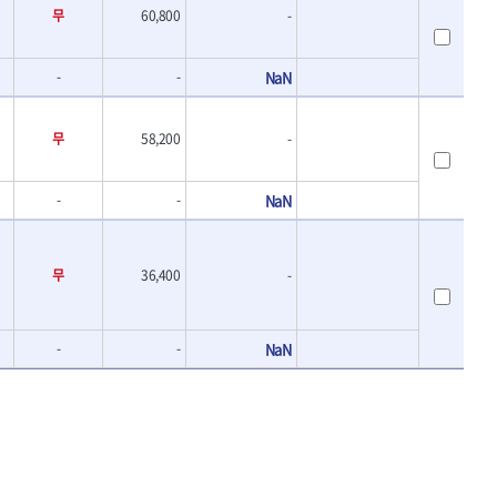
- 바이메탈홀쏘날
무
UVEX
60,800
-
- 하이스드릴
WALTER
- 하이스코발트드릴
XPROTOOL-기어렌치
-
-
NaN
- 드릴세트
ZETA(비트셋트)
- 아바
- 반대탭
게링 HSS
무
58,200
-
- 톱날
대건케이블
- 절단석
맘모스
- 원형톱날
-
-
NaN
벡스
에코파워팩
무
36,400
-
이젠
콰이어트존
-
-
NaN