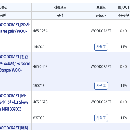
- 마카
- 대형평도
HIT
IR
상품명
상품코드
브랜드
IN/OUT
- 매직
- 조각도세트
KAKURI
Katimax
- 작업등
- D형조각도
품번
규격
e-book
주문단위
- 케이블타이
- 카빙나이프
KLEIN
KNIPEX
ODCRAFT] 3D 사
기
- 스피커
- 나이프
KUKEN
LENOX(사입)
res pair / WOO-
465-0234
WOODCRAFT
0 / 0
- 스코프
안전용품
LOGOSOL(AGMA)
LONCIN
인
- 손도끼
- 안전안경
MAYHEW
MCC
- 목공용끌
- 안전고글
144041
가격표
1 EA
팩
- 목공용끌세트
NICHOLSON
Norton
- 방진마스크
OODCRAFT] 전완
니릴
- 나무상자케이스
- 방독마스크
PFEIL
PICA
- 버니셔
 스트랩/ Forearm
- 보호복
RIDGID
ROBERTSORBY
465-0408
WOODCRAFT
0 / 0
니터
- 끌
g Straps/ WOO-
- 장갑
RUKO
RYOBI
- 가우지
- 낙하방지코드
- 조각칼
SENCI
SHINANO
- 무릎 보호대
150708
가격표
1 EA
- 끌세트
SMOOS
SOURCE
전기.계절상품
소기
- 대패
ODCRAFT] MKll
SWANSON
TEFENPLAST
- 열풍기
- 톱
레이션 지그 Skew
465-0676
WOODCRAFT
0 / 0
- 히터
THETA-드라이버
THETA-랜턴
- 대패날
or MKII 837003
- 충전식분무기
- 미니터닝세트
트
THETA-스패너
THETA-운반구
- 선풍기
- 포스너비트
837003
가격표
1 EA
세서리
THETA-측정
THETA-커터,가위
- 용접기
- 악세사리
N
TOP
TOPTUL
OODCRAFT] 베리
- LED충전식작업등
척기
- 클로스샌딩롤