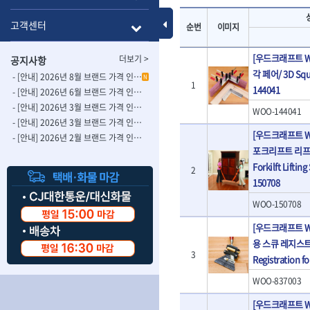
- 롱별소켓
- 파이프가공기
HAZET
HIOKI
- 임팩별소켓
- 바이스
Toggle Menu
고객센터
순번
이미지
ISOTOOL
JOKARI
- 임팩롱별소켓
- 파이프스탠드
- 비트소켓
- 파이프바이스
KBS
KHEIRON
[우드크래프트 WO
더보기 >
공지사항
- 육각비트소켓
- 유압전선압착
KOMELON
KTC
각 페어/ 3D Squa
- 임팩육각비트소켓
- 듀잇밴더
- [안내] 2026년 8월 브랜드 가격 인상 사전 안내의 건
N
1
LIENIELSEN
LOCTITE
144041
- 별비트소켓
- 마이크로드레
- [안내] 2026년 6월 브랜드 가격 인상 사전 안내의 건
MAFELL
MARTOR
- XZN비트소켓
- 마이크로릴
- [안내] 2026년 3월 브랜드 가격 인상 사전 안내의 건-2
WOO-144041
- 임팩육각비트
- 시스네이크컴
MORSE
NANIWA
- [안내] 2026년 3월 브랜드 가격 인상 사전 안내의 건
- 임팩비트
[우드크래프트 W
- 시스네이크미
- [안내] 2026년 2월 브랜드 가격 인상 사전 안내의 건
OSEIN
PB
- 임팩비트홀더
- 시스네이크
포크리프트 리프팅
PROXXON
RICHMOND
- 유니버셜조인트
- 배관검사용모
Forkilft Liftin
2
ROTHENBERGER
RUBI
- 아답타
- 내시경카메라
150708
- 연결대
- 라인송신기
SCANGRIP
Scanprobe
WOO-150708
- 임팩연결대
- 탐지용수신기
자동차공구.장비
SICE
SKIL
- 볼연결대
- 콤비네이션청
[우드크래프트 WO
STAHLWILLE
STANZANI
- 볼연결대세트
- 수동스피너
자동차용장비
용 스큐 레지스트
THETA -직판오일등
THETA-공구함
- 라쳇핸들
- 프렉스샤프트
3
- 타이어탈착기
Registration f
- 퀵릴리스라쳇핸들
- 액세서리
THETA-몽키
THETA-소켓비
- 타이어휠발란스
- 플렉시블라쳇핸들
- 전동드럼머신
WOO-837003
THETA-자석소켓
THETA-전동악
- 판금작기세트
- 단축라쳇핸들
- 스프링청소기
- 리프트
THETA-헤라
THOMAS FLIN
[우드크래프트 W
- 라쳇아답터
- 고압파이프세