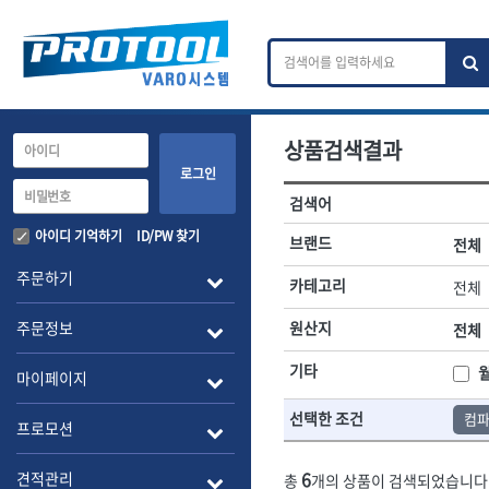
상품검색결과
카테고리 검색
브랜드 검색
로그인
검색어
전체
ㄱ
ㄴ
ㄷ
ㄹ
ㅁ
ㅂ
ㅅ
ㅇ
작업공구.종합공구
배관.전동.에
아이디 기억하기
ID/PW 찾기
브랜드
전체
A
B
C
D
E
F
G
H
I
J
소켓,렌치,드라이버
배관공구.장비
주문하기
카테고리
전체
- 소켓
- 파이프렌치
전체
- 롱소켓
- 스트랩락파이
주문정보
원산지
전체
- 세미롱소켓
- 파이프커터
1-DAY
ABC
- 엑스트라롱소켓
- 튜빙커터
Benchcrafted
기타
BHS(영창망치)
마이페이지
- 임팩소켓
- 리머
CMT
CP
- 임팩세미롱소켓
- 밴더
선택한 조건
컴
DMT
- 임팩롱소켓
- 동파이프확관
EIGHT
프로모션
- 유니버셜소켓
- 파이프나사산
ENGINEER
EXPERT
- 별소켓
- 오스타세트
6
견적관리
총
개의 상품이 검색되었습니다
FLEX
FLEXCUT