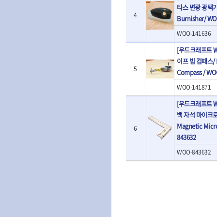
- 판금계측자
TRACER
타스 변광 광택기/ V
TSUNESABUR
- 수동복스대
- 건/습식 청소
- 핸드훅크
4
Burnisher/ W
VALLORBE
- 스핀드라이버
- 청소기악세서
VAUGHAN
- 엔진홀드
- 소켓레일세트
- 체인파이프렌
WERA
WIHA
- 코끼리잭
WOO-141636
- 롱소켓레일세트
- 동파이프커터
- 가래지잭
ZETA
ZETA(LED)
[우드크래프트 W
- 육각비트소켓레일세트
- 플라스틱파이
ZETA(자화기)
자동차용공구
ZETA(커터)
- 소켓세트
- 디버러
이프 빔 컴패스/ R
- 플레어너트소켓
5
게링 HSS-CO
나노원
- 스터드풀러
- 동파이프확관
Compass / WO
- 인젝터스페셜소켓
- 너트트위스터
- 전동오스타세
동해
디월트
WOO-141871
- 드레인플러그소켓
- 볼트트위스터
- 배관내시경
멜텍
미주산업
- 벨트텐션풀리렌치
- 탭홀더
- 배관청소기
[우드크래프트 W
북성
스팀코리아
- 리무버
- 다이홀더
- 하수구청소기
백 자석 마이크로 쇠
- 드래그링크소켓
에코플로우
엠파이어
- T형소켓렌치
- 오거
Magnetic Micr
6
- 록너트버스터
- 옵셋라쳇렌치
- 커터
이홈
일레드
843632
- 토션바
- 라쳇렌치세트
- 스프링헤드
타이거(TIGER)
플렉스-절단석
- 임팩뒤바퀴휠너트소켓
- 임팩드라이버
- PVC커터
WOO-843632
- 반사경
- 임팩드라이버세트
- 기타 악세사리
- 오일휠타소켓
- 비트라쳇핸들
- 콤프레샤
- 레버바
- 비트
전동.충전공구
- 호스클램프플라이어
- 파워비트
- 드릴
- 피스톤링컴프레셔
- 양용드라이버비트
- 드라이버
- 드로우핸들
- 파워비트세트
- 임팩렌치