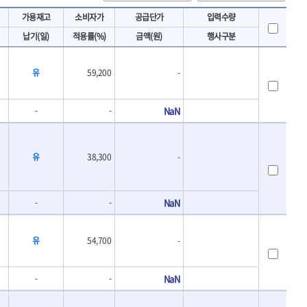
토크렌치
IRWIN
가용재고
소비자가
공급단가
입력수량
- 토크렌치바디
KAWASA
납기(일)
적용률(%)
금액(원)
행사구분
- 토크렌치
KOKEN
- 디지탈토크렌치
- 토크렌치라쳇헤드
LENOX(수입)
유
59,200
-
- 토크렌치스패너헤드
MACHAN
- 토크렌치링헤드
MEGA
- 토크아답타
-
-
NaN
OLSON
- 크로우풋
- 토크테스터기
PICARD
- 비디오스코프
ROTARY LIFT
유
38,300
-
- 토크드라이버핸들
S.Djarv Hantverk AB
- 토크드라이버세트
SHOPVAC
- 토크드라이버
-
-
NaN
- 토크드라이버블레이드
SPARTAN
- 다이얼토크렌치
TENGU
- 토크멀티플라이어
유
54,700
-
THETA-망치
- 토크렌치비트홀다헤드
THETA-자동몽키
- 가방/케이스
-
-
NaN
THETA-핸드카트
절삭공구
TORMEK
- 홀쏘날