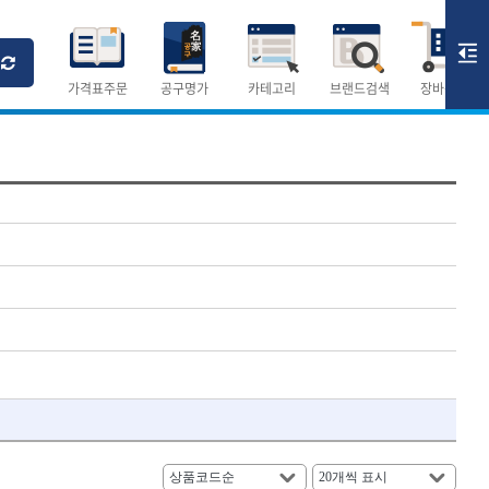
Ri
T
M
가격표주문
공구명가
카테고리
브랜드검색
장바구니
×
×
측정공구.절삭공구
숫자
측정도구
- 자
- 줄자
- 컴퍼스
AURIOU
- 분도기
CMO
- 수평기
DH신바람
- 테파게이지
- 레이저메타
ELIPSE
- 기타 측정도구
FLAG
- 검전테스터
HALDER