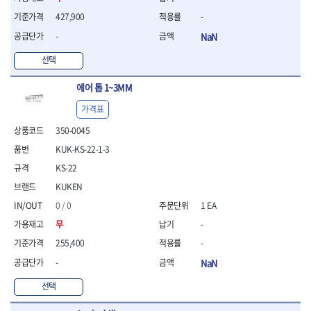
- 조절식렌치
- 볼트세터
427,900
-
- 너트드라이버
-
NaN
- 자화기
- 레이저팁 드라이버
선택
- 라쳇렌치
에어 톱 1~3MM
- 임팩엑스트라롱소켓
- 파워렌치
가격표
- 드릴척아답타
350-0045
- 조인트플러그소켓
- 옵셋렌치
KUK-KS-22-1-3
- 파워렌치
KS-22
- 소켓홀더
KUKEN
- 클라이밍비트
- 토크아답타
0 / 0
1 EA
- 비트소켓세트
무
-
- 포지비트
255,400
-
- 일자비트
-
NaN
- 임팩별비트
- 임팩일자비트
선택
- 임팩포지비트
- 임팩십자비트