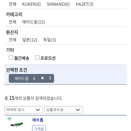
DH신바람
DMT
전체
KUKEN(6)
SHINANO(6)
HAZET(3)
- 육각비트소켓
- 유압전선압착기
산업.안전.웰딩.
목공공구.목공
EIGHT
EISHIN
- 임팩육각비트소켓
- 듀잇밴더
계절
기계
카테고리
EKLIND
ELIPSE
- 별비트소켓
- 마이크로드레인
전체
에어드릴(15)
ENGINEER
EXPERT
- XZN비트소켓
- 마이크로릴
산업, 생활용품
조각도.끌
FASTCAP
FISKARS
- 임팩육각비트
- 시스네이크컴팩
원산지
- 펜
- 평도
- 임팩비트
- 시스네이크미니릴
FLAG
FLEX
- 나사고정제
- 아사도
전체
일본(12)
독일(3)
- 임팩비트홀더
- 시스네이크
FLEXCUT
FORREST
- 배관밀봉제
- 환도
- 유니버셜조인트
- 배관검사용모니터
기타
GIANTLOK
HALDER
- 윤활방청제
- 심환도
- 아답타
- 내시경카메라
- 선글라스, 고글
- 곡환도
HAZET
HIOKI
월간배송
프로모션
- 연결대
- 라인송신기
- 설치형가림막
- 삼각도
HIT
IR
- 임팩연결대
- 탐지용수신기
- 블로워
- 곡아사도
선택한 조건
IRWIN
ISOTOOL
- 볼연결대
- 콤비네이션청소기
- 전선릴
- 곡삼각도
JOKARI
KAKURI
에어드릴
- 볼연결대세트
- 수동스피너
- 연장선
- 조각도
- 라쳇핸들
- 프렉스샤프트
Katimax
KAWASA
- 마카
- 대형평도
- 퀵릴리스라쳇핸들
- 액세서리
KBS
KHEIRON
- 매직
- 조각도세트
- 플렉시블라쳇핸들
- 전동드럼머신
15
총
개의 상품이 검색되었습니다.
KLEIN
KNIPEX
- 작업등
- D형조각도
- 단축라쳇핸들
- 스프링청소기
- 케이블타이
- 카빙나이프
KOKEN
KOMELON
- 라쳇아답터
- 고압파이프세척기
- 스피커
- 나이프
측정공구.절삭
자동차공구.장
KTC
KUKEN
- 수동복스대
- 건/습식 청소기
- 스코프
공구
비
안전용품
LENOX(사입)
LENOX(수입)
에어 톱
- 스핀드라이버
- 청소기악세서리
- 손도끼
- 안전안경
LIENIELSEN
LOCTITE
- 소켓레일세트
- 체인파이프렌치
가격표
- 목공용끌