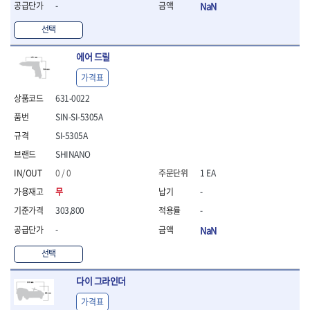
-
NaN
- 라쳇 드라이버
- 라쳇스패너
선택
- 스피드렌치
- 모터렌치
에어 드릴
- 함마스패너
가격표
절연.전설.방폭공구
- 절연옵셋렌치
631-0022
- 절연연결대
SIN-SI-5305A
- 절연드라이버
SI-5305A
- 절연스패너
SHINANO
- 절연T렌치
- 절연소켓
0 / 0
1 EA
- 절연별소켓
무
-
- 절연별비트소켓
303,800
-
- 절연육각비트소켓
- 절연라쳇핸들
-
NaN
- 절연렌치
선택
- 절연토크렌치
- 절연콤비네이션렌치
다이 그라인더
- 절연링렌치
- 절연플라이어
가격표