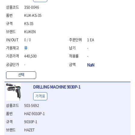
- 안전고글
측정도구
자동차용장비
- 롱소켓레일세트
- 동파이프커터
LOGOSOL(AGMA)
LONCIN
- 목공용끌세트
350-0046
- 방진마스크
- 자
- 타이어탈착기
- 육각비트소켓레일세트
- 플라스틱파이프커터
MACHAN
MAFELL
- 나무상자케이스
- 방독마스크
- 줄자
- 타이어휠발란스
- 소켓세트
- 디버러
KUK-KS-35
MARTOR
MAYHEW
- 버니셔
- 보호복
- 컴퍼스
- 판금작기세트
- 스터드풀러
- 동파이프확관기세트
KS-35
- 끌
MCC
MEGA
- 장갑
- 분도기
- 리프트
- 너트트위스터
- 전동오스타세트
- 가우지
KUKEN
MORSE
NANIWA
- 낙하방지코드
- 수평기
- 판금계측자
- 볼트트위스터
- 배관내시경
- 조각칼
- 무릎 보호대
NICHOLSON
Norton
- 테파게이지
- 핸드훅크
0 / 0
1 EA
- 탭홀더
- 배관청소기
- 끌세트
- 레이저메타
- 엔진홀드
OLSON
OSEIN
- 다이홀더
- 하수구청소기
전기.계절상품
유
-
- 대패
- 기타 측정도구
- 코끼리잭
- T형소켓렌치
- 오거
PB
PFEIL
- 열풍기
- 톱
440,500
-
- 검전테스터
- 가래지잭
- 옵셋라쳇렌치
- 커터
- 히터
PICA
PICARD
- 대패날
-
NaN
- 라쳇렌치세트
- 스프링헤드
- 충전식분무기
토크렌치
자동차용공구
PROXXON
RICHMOND
- 미니터닝세트
- 임팩드라이버
- PVC커터
- 선풍기
- 토크렌치바디
- 플레어너트소켓
선택
- 포스너비트
RIDGID
ROBERTSORBY
- 임팩드라이버세트
- 기타 악세사리
- 용접기
- 토크렌치
- 인젝터스페셜소켓
- 악세사리
ROTARY LIFT
ROTHENBERGER
- 비트라쳇핸들
- 콤프레샤
- LED충전식작업등
- 디지탈토크렌치
- 드레인플러그소켓
DRILLING MACHINE 9030P-1
- 클로스샌딩롤
RUBI
RUKO
- 비트
- LED램프
- 토크렌치라쳇헤드
- 벨트텐션풀리렌치
전동.충전공구
- 스프레이건
가격표
RYOBI
S.Djarv Hantverk AB
- 파워비트
- 예초기
- 토크렌치스패너헤드
- 리무버
- 드릴
- 작업용톱
- 양용드라이버비트
SCANGRIP
Scanprobe
- 라디에이터
- 토크렌치링헤드
- 드래그링크소켓
503-5692
- 드라이버
- 송곳
- 파워비트세트
- 심지난로
- 토크아답타
SENCI
SHINANO
- 록너트버스터
- 임팩렌치
- 각끌
HAZ-9030P-1
- 너트세터
- 온수 히터
- 크로우풋
- 토션바
SHOPVAC
SICE
- 샌더
- 측정자
9030P-1
- 마그네틱너트세터
- 열선
- 토크테스터기
- 임팩뒤바퀴휠너트소켓
- 앵글그라인더
- 클립
SKIL
SMOOS
- 슬라이딩마그네틱너트
- 정온선
HAZET
- 비디오스코프
- 반사경
- 컷쏘
- 컴파스
SOURCE
SPARTAN