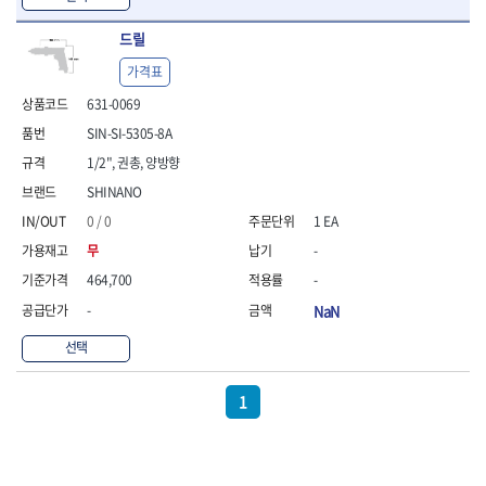
- 방폭T렌치
드릴
- 방폭드라이버
- 방폭펀치
가격표
- 절연포지비트소켓
631-0069
철공공구
SIN-SI-5305-8A
- 볼트커터
- 핸드볼트커터
1/2", 권총, 양방향
- 항공가위
SHINANO
- 클램프
0 / 0
1 EA
- 망치
무
-
- 빠루망치
- 볼핀망치
464,700
-
- 함마망치
-
NaN
- 도끼
- 망치헤드
선택
- 판금망치
- 나일론무반동망치
1
- 플라스틱망치
- 고무망치
- 핀펀치
- 센타펀치