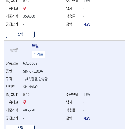
- 절연펜치
0 / 0
1 EA
- 절연니퍼
무
-
- 절연가위
359,600
-
- 절연비트
-
NaN
- 절연드라이버교체날
- 절연공구세트
선택
- 절연라쳇렌치
- 절연라쳇렌치세트
드릴
- 절연볼트커터
가격표
- 절연아답타
- 절연펀치
631-0068
- 기타
SIN-SI-5100A
- 방폭연결대
1/4", 권총, 단방향
- 방폭옵셋렌치
- 방폭니퍼
SHINANO
- 방폭펜치
0 / 0
1 EA
- 방폭플라이어
무
-
- 방폭가위
- 방폭렌치
406,220
-
- 방폭스패너
-
NaN
- 방폭비트소켓
- 방폭아답타
선택