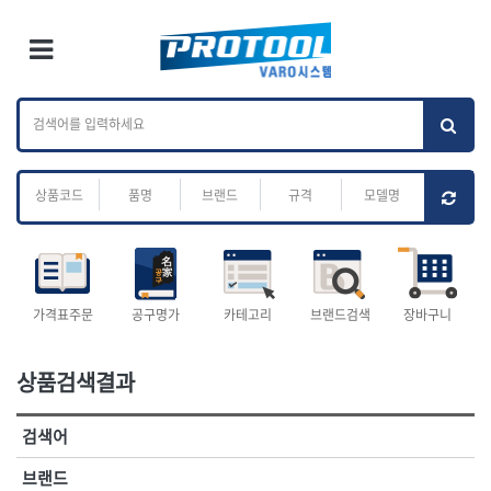
×
Ri
×
Toggle Menu
카테고리 검색
브랜드 검색
To
작업공구.종합
배관.전동.에어.
가나다
ABC
M
공구
운반
전체
ㄱ
ㄴ
ㄷ
ㄹ
ㅁ
ㅂ
ㅅ
ㅇ
ㅈ
소켓,렌치,드라이버
배관공구.장비
ㅊ
ㅋ
ㅌ
ㅍ
ㅎ
- 소켓
- 파이프렌치
- 롱소켓
- 스트랩락파이프핸들
- 세미롱소켓
- 파이프커터
전체
- 엑스트라롱소켓
- 튜빙커터
- 임팩소켓
- 리머
1-DAY
ABC
가격표주문
공구명가
카테고리
브랜드검색
장바구니
- 임팩세미롱소켓
- 밴더
ACE POWER
Armor Tool, LLC
- 임팩롱소켓
- 동파이프확관기
AURIOU
Benchcrafted
- 유니버셜소켓
- 파이프나사산가공기
상품검색결과
BHS(영창망치)
BTK
- 별소켓
- 오스타세트
CHANNELLOCK
CMO
- 롱별소켓
- 파이프가공기
검색어
- 임팩별소켓
- 바이스
CMT
CP
- 임팩롱별소켓
- 파이프스탠드
CROWN
DEWIT
브랜드
- 비트소켓
- 파이프바이스