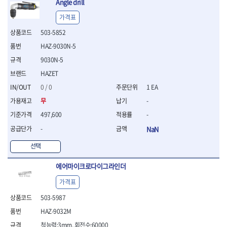
Angle drill
- 십자비트
가격표
- 임팩별비트소켓
- 임팩XZN비트소켓
503-5852
- 십자비트소켓
HAZ-9030N-5
- 일자비트소켓
9030N-5
- XZN비트
- 임팩XZN비트
HAZET
- 라쳇핸들세트
0 / 0
1 EA
- 사각비트
무
-
- 토크드라이버
- 포지비트소켓
497,600
-
- 임팩포지비트소켓
-
NaN
플라이어,몽키,스패너
선택
- 뻰치
- 편구스패너
에어마이크로다이그라인더
- 플라이어
- 니퍼
가격표
- 롱노우즈
503-5987
- 스냅링플라이어
HAZ-9032M
- 그룹조인트플라이어
- 케이블커터
척능력:3mm, 회전수:60000