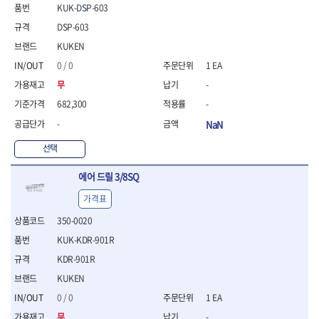
- 통나무쪼개기
- 날교환드라이버세트
- 에어오비탈센더
이젠
이홈
KUK-DSP-603
- 전동대패
- 드라이버핸들
- 에어드라이버
일레드
조란
DSP-603
- 가든툴세트
- 비트세트
- 에어다이그라인더
츠노다(TTC)
콰이어트존
KUKEN
- 비트홀다드라이버
- 에어멀티샌더
연마기계
타이거(TIGER)
플렉스-절단석
0 / 0
1 EA
- 비트홀다드라이버세트
- 에어앵글그라인더
- 습식그라인더
협성
황금손
- 드라이버블레이드
- 에어리베터기
- 건식그라인더
무
-
- 비트드라이버
- 타이어압력게이지
- 연마지그
682,300
-
- 별비트
- 에어밸트샌더
- 연마숫돌
-
NaN
- 육각비트
- 에어원형샌더
- 기타 악세사리
- 검전드라이버
- 에어폴리셔
목공기계
선택
- 육각T렌치
- 에어톱
- 루터, 루터테이블
- 전동비트홀다
- 에어펀치
에어 드릴 3/8SQ
- 샌더폴리셔
- 드라이버비트세트
- 에어스프레이건
기타목공구
가격표
- 옵셋드라이버
- 에어원터치카플러
- 클램프
- 스크래퍼드라이버
- 에어건
350-0020
- 시계드라이버
운반기기
KUK-KDR-901R
- 정밀드라이버
- 데크트럭
KDR-901R
- 기어렌치
- 핸드카트
- 육각복스드라이버
KUKEN
- 운반대차
- 스크류드라이버
- 운반가방
0 / 0
1 EA
- 툴첵플러스
무
-