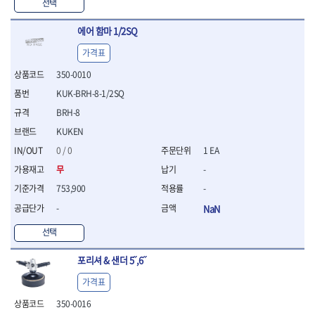
WIHA
WOODCRAFT
- 청소기
선택
- 임팩휠너트소켓
- 테이블쏘
- T별렌치세트
- 오토해머
XCELITE
XPROTOOL-기어렌치
- 원형톱날
- 깃발형별렌치
에어 함마 1/2SQ
ZETA
ZETA(LED)
전동악세서리
- 샌딩디스크
- 너트T렌치
- 충전드릴용소켓
ZETA(PVC커터)
ZETA(라디에이터)
- 스크롤쏘날
가격표
- 별T렌치
- 전동비트롱소켓
- 숫돌
ZETA(비트셋트)
ZETA(자화기)
- 소켓비트세트
350-0010
- 드릴비트
- 다이아몬드숫돌
- 공구세트
ZETA(커터)
ZONE KING
KUK-BRH-8-1/2SQ
- 비트세트
- 원형톱날/루터비트
- 드라이버세트
가드맨
게링 HSS
- 드릴척
- 루터비트
BRH-8
- 렌치세트
게링 HSS-CO
나노원
- 육각비트
- 루터비트세트
- 육각드라이버
KUKEN
나이텍스
대건
- 퀵릴리스비트소켓
- 직쏘날
- 드라이버
0 / 0
1 EA
대건케이블
동해
- 전동비트소켓
- 디지털앵글파인더
- 타격드라이버
- 롱자석소켓
무
-
디월트
디월트 인버터 발전기
- 띠톱날
- 양용드라이버
- 소켓아답타
- 모종삽
라이트 세이키
맘모스
- 너트드라이버
753,900
-
- 악세서리
- 갈퀴
- 별드라이버
멜텍
미주산업
-
NaN
- 청소기
- 호미
- 일자드라이버
바람돌이
백마
- 컷쏘날
- 스포크
선택
- 십자드라이버
벡스
북성
- 원형톱날
- 파종기
- 포지드라이버
스팀코리아
아임삭
- 홈클리너
포리셔 & 샌더 5˝,6˝
- 라운드너트드라이버
에어공구
에버그린
에코파워팩
- 제초기
- 양용드라이버핸들
- 에어라쳇렌치
가격표
에코플로우
엠파이어
- 삽
- 포켓양용드라이버
- 에어임팩렌치
- 괭이
350-0016
우주전열(겨울)
우주전열(여름)
- 드라이버날
- 에어드릴