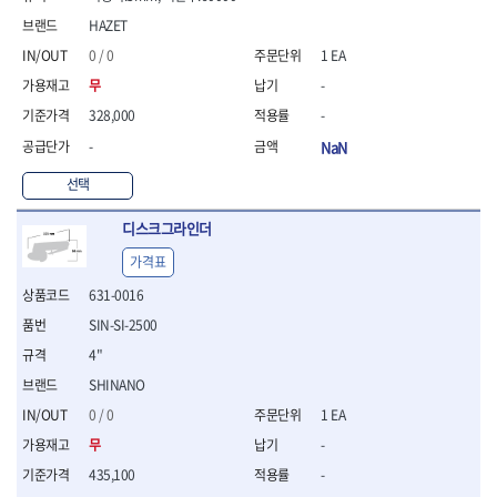
- 니퍼 외
HAZET
- 바이스플라이어
0 / 0
1 EA
- 옵셋렌치
무
-
- 공구함세트
- 콤비네이션렌치
328,000
-
- 양구스패너
-
NaN
- 라쳇콤비네이션렌치
- 라쳇옵셋렌치
선택
- 콤비네이션렌치세트
- 플레어너트렌치
디스크그라인더
- 양구스패너세트
가격표
- 옵셋렌치세트
631-0016
- 라쳇콤비네이션렌치세
트
SIN-SI-2500
- 몽키스패너
4"
- 라쳇콤비네이션세트
SHINANO
- 라쳇렌치
- 함마렌치
0 / 0
1 EA
- 멀티플라이어
무
-
- 미니라쳇세트
435,100
-
- 기타