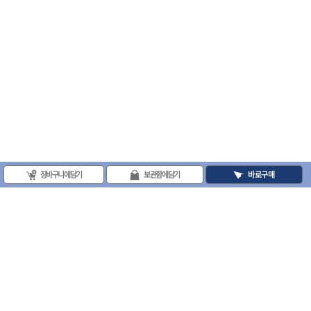
- 평치즐
- 핀펀치세트
- 펀치
- 펀치세트
- 톱대
- 용접용품
- 빠루
- 철공끌
원예.사무용품
- 커터칼
- 전지가위
장바구니에 담기
보관함에 담기
바로구매
- 정글칼
- 전정톱
- 접톱
- 목공톱
- 고지톱
- 다목적가위
- 안전커터칼
(주)프로툴 / 송치영
- 휠메저
- 마킹
사업자등록번호 : 202-81-42885 통신판매업신고번호 : 제 2008-서울금천-0251호
(주)프로툴 서울특별시 시흥대로 481 (독산동) 프로툴빌딩