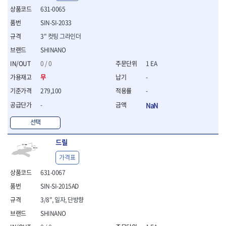
- 절연전공칼
631-0065
- 절연안전모
SIN-SI-2033
- 절연매트
- 방폭소켓
3" 컷팅 그라인더
- 방폭라쳇핸들
SHINANO
- 방폭콤비네이션렌치
0 / 0
1 EA
- 방폭함마스패너
무
-
- 절연일자드라이버
- 절연별드라이버
279,100
-
- 절연드라이버세트
-
NaN
- 스트리퍼
- 라쳇케이블커터
선택
- 자동스트리퍼
드릴
- 케이블스트리퍼
- 압착기
가격표
- 핀셋
631-0067
- 절연공구세트
- 절연비트홀다
SIN-SI-2015AD
- 절연비트홀다드라이버
3/8", 일자, 단방향
- 방폭망치
SHINANO
- 절연L렌치