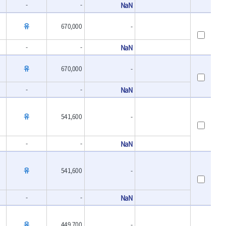
-
-
NaN
- 바이메탈홀쏘날
UVEX
- 하이스드릴
WALTER
유
670,000
-
- 하이스코발트드릴
XPROTOOL-기어렌치
- 드릴세트
ZETA(비트셋트)
-
-
NaN
- 아바
- 반대탭
게링 HSS
유
670,000
-
- 톱날
대건케이블
- 절단석
맘모스
-
-
NaN
- 원형톱날
벡스
에코파워팩
유
541,600
-
이젠
콰이어트존
-
-
NaN
유
541,600
-
-
-
NaN
유
449,700
-