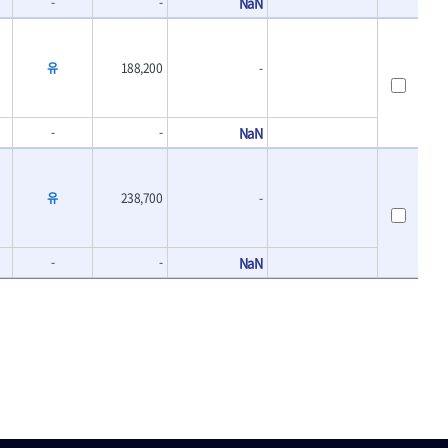
-
-
NaN
유
188,200
-
-
-
NaN
유
238,700
-
-
-
NaN