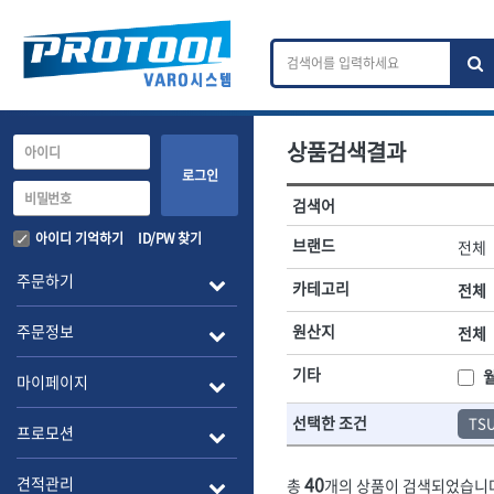
상품검색결과
카테고리 검색
브랜드 검색
로그인
검색어
전체
ㄱ
ㄴ
ㄷ
ㄹ
ㅁ
ㅂ
ㅅ
ㅇ
작업공구.종합공구
배관.전동.에
아이디 기억하기
ID/PW 찾기
브랜드
전체
A
B
C
D
E
F
G
H
I
J
소켓,렌치,드라이버
배관공구.장비
주문하기
카테고리
전체
- 소켓
- 파이프렌치
전체
- 롱소켓
- 스트랩락파이
주문정보
원산지
전체
- 세미롱소켓
- 파이프커터
1-DAY
ABC
- 엑스트라롱소켓
- 튜빙커터
Benchcrafted
기타
BHS(영창망치)
마이페이지
- 임팩소켓
- 리머
CMT
CP
- 임팩세미롱소켓
- 밴더
선택한 조건
TS
DMT
- 임팩롱소켓
- 동파이프확관
EIGHT
프로모션
- 유니버셜소켓
- 파이프나사산
ENGINEER
EXPERT
- 별소켓
- 오스타세트
40
견적관리
총
개의 상품이 검색되었습니
FLEX
FLEXCUT