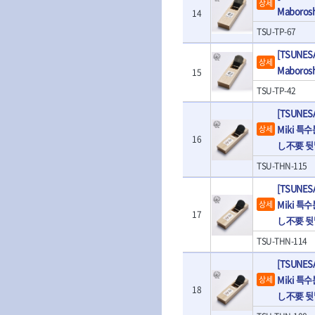
상세
- T렌치
- 로터리해머
Maboros
14
- T렌치세트
- 배터리
TSU-TP-67
- 접렌치
- 충전기
- 접별렌치
- 청소기
[TSUNES
상세
- T별렌치세트
- 오토해머
Maboros
15
- 깃발형별렌치
전동악세서리
TSU-TP-42
- 너트T렌치
- 충전드릴용소
- 별T렌치
[TSUNE
- 전동비트롱소
- 소켓비트세트
Miki 특
상세
- 드릴비트
- 공구세트
16
し不要 뒷
- 비트세트
- 드라이버세트
- 드릴척
- 렌치세트
TSU-THN-115
- 육각비트
- 육각드라이버
[TSUNE
- 퀵릴리스비트
- 드라이버
Miki 특
상세
- 전동비트소켓
- 타격드라이버
17
- 롱자석소켓
し不要 뒷
- 양용드라이버
- 소켓아답타
- 너트드라이버
TSU-THN-114
- 악세서리
- 별드라이버
[TSUNE
- 청소기
- 일자드라이버
- 컷쏘날
Miki 특
상세
- 십자드라이버
18
- 원형톱날
し不要 뒷
- 포지드라이버
- 라운드너트드라이버
에어공구