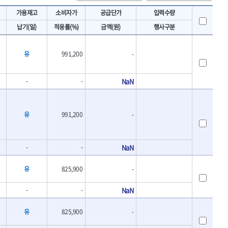
토크렌치
IRWIN
가용재고
소비자가
공급단가
입력수량
- 토크렌치바디
KAWASA
납기(일)
적용률(%)
금액(원)
행사구분
- 토크렌치
KOKEN
- 디지탈토크렌치
- 토크렌치라쳇헤드
LENOX(수입)
유
991,200
-
- 토크렌치스패너헤드
MACHAN
- 토크렌치링헤드
MEGA
- 토크아답타
-
-
NaN
OLSON
- 크로우풋
- 토크테스터기
PICARD
- 비디오스코프
유
991,200
-
ROTARY LIFT
- 토크드라이버핸들
S.Djarv Hantverk AB
- 토크드라이버세트
SHOPVAC
- 토크드라이버
-
-
NaN
- 토크드라이버블레이드
SPARTAN
- 다이얼토크렌치
유
825,900
-
TENGU
- 토크멀티플라이어
THETA-망치
- 토크렌치비트홀다헤드
-
-
NaN
THETA-자동몽키
- 가방/케이스
THETA-핸드카트
유
825,900
-
절삭공구
TORMEK
- 홀쏘날