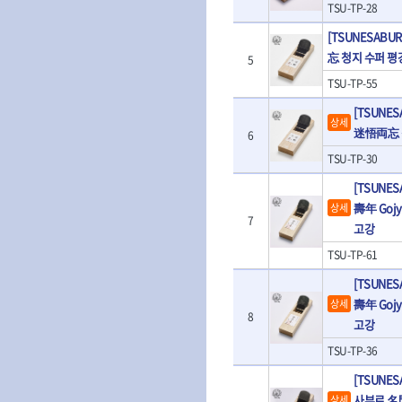
- 판금계측자
TSU-TP-28
TRACER
TSUNESABUR
- 수동복스대
- 건/습식 청소
- 핸드훅크
VALLORBE
- 스핀드라이버
[TSUNESAB
- 청소기악세서
VAUGHAN
- 엔진홀드
- 소켓레일세트
- 체인파이프렌
忘 청지 수퍼 평
WERA
WIHA
5
- 코끼리잭
- 롱소켓레일세트
- 동파이프커터
- 가래지잭
ZETA
ZETA(LED)
TSU-TP-55
- 육각비트소켓레일세트
- 플라스틱파이
ZETA(자화기)
자동차용공구
ZETA(커터)
- 소켓세트
- 디버러
[TSUNE
상세
- 플레어너트소켓
게링 HSS-CO
나노원
- 스터드풀러
- 동파이프확관
迷悟両忘 
6
- 인젝터스페셜소켓
- 너트트위스터
- 전동오스타세
동해
디월트
TSU-TP-30
- 드레인플러그소켓
- 볼트트위스터
- 배관내시경
멜텍
미주산업
- 벨트텐션풀리렌치
- 탭홀더
- 배관청소기
[TSUNE
북성
스팀코리아
- 리무버
- 다이홀더
- 하수구청소기
壽年 Goj
상세
- 드래그링크소켓
7
에코플로우
엠파이어
- T형소켓렌치
- 오거
고강
- 록너트버스터
- 옵셋라쳇렌치
- 커터
이홈
일레드
TSU-TP-61
- 토션바
- 라쳇렌치세트
- 스프링헤드
타이거(TIGER)
플렉스-절단석
- 임팩뒤바퀴휠너트소켓
- 임팩드라이버
- PVC커터
[TSUNE
- 반사경
- 임팩드라이버세트
- 기타 악세사리
壽年 Goj
상세
- 오일휠타소켓
8
- 비트라쳇핸들
- 콤프레샤
고강
- 레버바
- 비트
전동.충전공구
- 호스클램프플라이어
TSU-TP-36
- 파워비트
- 드릴
- 피스톤링컴프레셔
- 양용드라이버비트
[TSUNES
- 드라이버
- 드로우핸들
- 파워비트세트
사부로 名
- 임팩렌치
상세