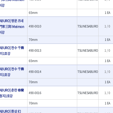
- 크래프트카버세트
이강
- 말렛스위프
65mm
1 EA
- 목공용망치
ABURO] 명문 츠네
대패
- 스크래퍼
門常三郎 Meimon
490-0010
TSUNESABURO
1 / 0
- 핸드툴세트
이강
- 다이아몬드휠
70mm
1 EA
- 테이블쏘
- 원형톱날
SABURO] 천수 千壽
490-0013
TSUNESABURO
1 / 0
- 샌딩디스크
 청지1호강
- 스크롤쏘날
65mm
1 EA
- 숫돌
- 다이아몬드숫돌
SABURO] 천수 千壽
490-0014
TSUNESABURO
1 / 0
- 원형톱날/루터비트
 청지1호강
- 루터비트
70mm
1 EA
- 루터비트세트
- 직쏘날
SABURO] 춘란 春蘭
490-0016
TSUNESABURO
1 / 0
- 디지털앵글파인더
n 청지1호강
- 띠톱날
70mm
1 EA
- 모종삽
- 갈퀴
ABURO] 환상 幻