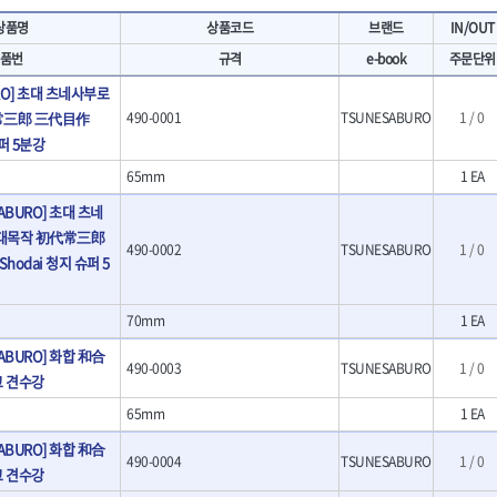
- 마카
- 대형평도
HIT
IR
상품명
상품코드
브랜드
IN/OUT
- 매직
- 조각도세트
KAKURI
Katimax
- 작업등
- D형조각도
품번
규격
e-book
주문단위
- 케이블타이
- 카빙나이프
KLEIN
KNIPEX
RO] 초대 츠네사부로
기
- 스피커
- 나이프
KUKEN
LENOX(사입)
常三郎 三代目作
490-0001
TSUNESABURO
1 / 0
- 스코프
안전용품
LOGOSOL(AGMA)
LONCIN
슈퍼 5분강
인
- 손도끼
- 안전안경
MAYHEW
MCC
- 목공용끌
- 안전고글
65mm
1 EA
팩
- 목공용끌세트
NICHOLSON
Norton
- 방진마스크
ABURO] 초대 츠네
니릴
- 나무상자케이스
- 방독마스크
PFEIL
PICA
대목작 初代常三郎
- 버니셔
- 보호복
490-0002
TSUNESABURO
1 / 0
RIDGID
ROBERTSORBY
니터
hodai 청지 슈퍼 5
- 끌
- 장갑
RUKO
RYOBI
- 가우지
- 낙하방지코드
- 조각칼
SENCI
SHINANO
- 무릎 보호대
70mm
1 EA
- 끌세트
SMOOS
SOURCE
전기.계절상품
소기
SABURO] 화합 和合
- 대패
490-0003
TSUNESABURO
1 / 0
SWANSON
TEFENPLAST
- 열풍기
- 톱
고 견수강
- 히터
THETA-드라이버
THETA-랜턴
- 대패날
65mm
1 EA
- 충전식분무기
- 미니터닝세트
트
THETA-스패너
THETA-운반구
- 선풍기
SABURO] 화합 和合
- 포스너비트
세서리
THETA-측정
THETA-커터,가위
490-0004
TSUNESABURO
1 / 0
- 용접기
- 악세사리
고 견수강
N
TOP
TOPTUL
- LED충전식작업등
척기
- 클로스샌딩롤