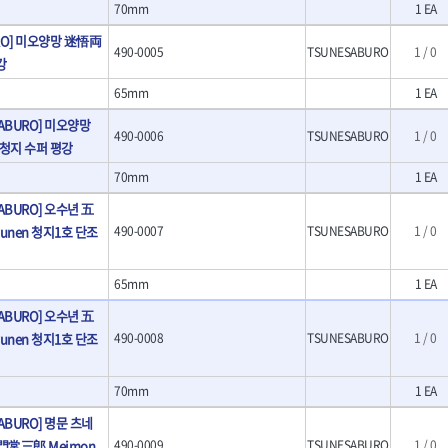
70mm
1 EA
- LED램프
O
TUOFU
TWOCHERRYS
기
- 스프레이건
- 예초기
URO] 미오양망 迷悟両
리
VBW
- 작업용톱
VESSEL
490-0005
TSUNESABURO
1 / 0
- 라디에이터
치
- 송곳
강
WOODCRAFT
XCELITE
- 심지난로
- 각끌
ZETA(PVC커터)
ZETA(라디에이터)
65mm
1 EA
- 온수 히터
프커터
- 측정자
- 열선
ZONE KING
가드맨
SABURO] 미오양망
- 클립
490-0006
TSUNESABURO
1 / 0
- 정온선
나이텍스
대건
기세트
- 컴파스
청지 수퍼 평강
- 콤프레셔
트
- 작업대
디월트 인버터 발전기
라이트 세이키
70mm
1 EA
- 물림쇠
바람돌이
백마
SABURO] 오수년 五
- 측정기
아임삭
에버그린
- 디지털습도측정기
yunen 청지1호 단조
490-0007
TSUNESABURO
1 / 0
우주전열(겨울)
우주전열(여름)
- 지그그리퍼시스템
- 치즐
조란
츠노다(TTC)
65mm
1 EA
- 치즐세트
협성
황금손
- 파팅툴
SABURO] 오수년 五
- 터닝툴세트
yunen 청지1호 단조
490-0008
TSUNESABURO
1 / 0
- 할로윙툴
- 캘리퍼
70mm
1 EA
- 잭나이프
- 스코프세트
ABURO] 명문 츠네
- 조각세트
門常三郎 Meimon
490-0009
TSUNESABURO
1 / 0