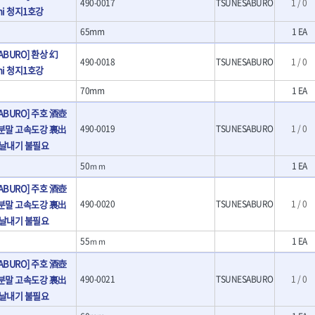
490-0017
TSUNESABURO
1 / 0
- 호미
hi 청지1호강
- 스포크
65mm
1 EA
- 파종기
- 홈클리너
ABURO] 환상 幻
490-0018
TSUNESABURO
1 / 0
- 제초기
hi 청지1호강
- 삽
70mm
1 EA
- 괭이
켓
- 통나무쪼개기
SABURO] 주호 酒壺
켓
- 전동대패
수분말 고속도강 裏出
490-0019
TSUNESABURO
1 / 0
- 가든툴세트
날내기 불필요
연마기계
50ｍｍ
1 EA
- 습식그라인더
SABURO] 주호 酒壺
소켓
- 건식그라인더
수분말 고속도강 裏出
490-0020
TSUNESABURO
1 / 0
- 연마지그
날내기 불필요
- 연마숫돌
- 기타 악세사리
55ｍｍ
1 EA
목공기계
SABURO] 주호 酒壺
- 루터, 루터테이블
수분말 고속도강 裏出
490-0021
TSUNESABURO
1 / 0
- 샌더폴리셔
날내기 불필요
기타목공구