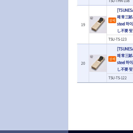
TSU-THN-108
- 양용드라이버핸들
- 에어라쳇렌치
[TSUNES
- 포켓양용드라이버
- 에어임팩렌치
패 常三郞ハ
- 드라이버날
- 에어드릴
상세
steel 하
- 날교환드라이버세트
- 에어오비탈센
19
し不要 뒷
- 드라이버핸들
- 에어드라이버
- 비트세트
- 에어다이그라
TSU-TS-123
- 비트홀다드라이버
- 에어멀티샌더
[TSUNES
- 비트홀다드라이버세트
- 에어앵글그라
패 常三郞ハ
- 드라이버블레이드
- 에어리베터기
상세
- 비트드라이버
- 타이어압력게
steel 하
20
- 별비트
- 에어밸트샌더
し不要 뒷
- 육각비트
- 에어원형샌더
TSU-TS-122
- 검전드라이버
- 에어폴리셔
- 육각T렌치
- 에어톱
- 전동비트홀다
- 에어펀치
- 드라이버비트세트
- 에어스프레이
- 옵셋드라이버
- 에어원터치카
- 스크래퍼드라이버
- 에어건
- 시계드라이버
운반기기
- 정밀드라이버
- 데크트럭
- 기어렌치
- 핸드카트