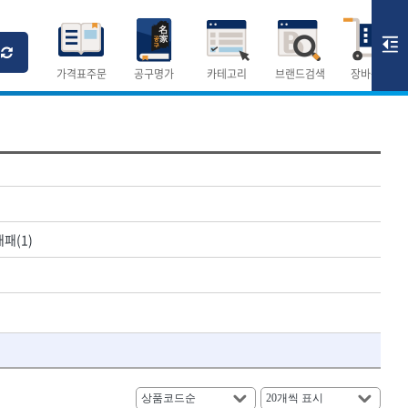
Ri
T
M
가격표주문
공구명가
카테고리
브랜드검색
장바구니
×
×
측정공구.절삭공구
숫자
측정도구
패(1)
- 자
- 줄자
- 컴퍼스
AURIOU
- 분도기
CMO
- 수평기
DH신바람
- 테파게이지
- 레이저메타
ELIPSE
- 기타 측정도구
FLAG
- 검전테스터
HALDER