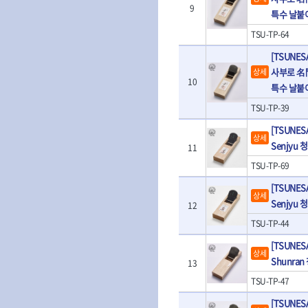
- 판금돌리
- 너트세터
9
- 샌더
특수 날붙
- 스파크플러그플라이어
- 마그네틱너트세터
- 앵글그라인더
- 범핑망치
TSU-TP-64
- 슬라이딩마그네틱너트세
- 컷쏘
- 픽업툴
터
[TSUNES
- 각도절단기
- 클립플라이어
- 비트아답타
- 플런지쏘
사부로 名
상세
- 허브캡풀러
- 충전드릴용롱소켓
10
- 블로워
특수 날붙
- 산소센서소켓
- 나비볼트소켓
- 밴드쏘
- 클립리무버
TSU-TP-39
- 스파크플러그소켓
- 원형톱
- 자석접시
- 비트소켓레일세트
- 해머드릴
[TSUNE
- 작업용등받이
상세
- 임팩비트소켓
- 임팩드라이버
Senjyu
11
- 자동차전용공구
- 조인트
- 로터리해머
- 타이어레버
TSU-TP-69
- 세미롱임팩소켓
- 라쳇렌치
- 스크래퍼
- 라쳇헤드
- 전동가위
[TSUNE
- 후크드라이버
상세
- 임팩아답타
- 직쏘
Senjyu
12
- 너트그립소켓
- 비트홀다
- 멀티커터
TSU-TP-44
- 볼L렌치세트
임팩휠너트소켓
- 광택기
- L렌치세트
- 임팩휠너트소켓
- 앵글그라인더
[TSUNE
상세
- 볼L렌치
- 샌딩머신
Shunra
13
- L렌치
- 밴드쏘
TSU-TP-47
- 별렌치세트
- 콤보세트
- 별렌치
- 충전광택기
[TSUNES