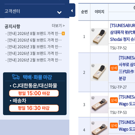
- 롱별소켓
- 파이프가공기
HAZET
HIOKI
- 임팩별소켓
- 바이스
Toggle Menu
고객센터
순번
이미지
ISOTOOL
JOKARI
- 임팩롱별소켓
- 파이프스탠드
- 비트소켓
- 파이프바이스
KBS
KHEIRON
[TSUNESABU
더보기 >
공지사항
- 육각비트소켓
- 유압전선압착
KOMELON
KTC
삼대목작 初代
- 임팩육각비트소켓
- 듀잇밴더
- [안내] 2026년 8월 브랜드 가격 인상 사전 안내의 건
N
1
LIENIELSEN
LOCTITE
Shodai 청지 
- 별비트소켓
- 마이크로드레
- [안내] 2026년 6월 브랜드 가격 인상 사전 안내의 건
MAFELL
MARTOR
- XZN비트소켓
- 마이크로릴
- [안내] 2026년 3월 브랜드 가격 인상 사전 안내의 건-2
TSU-TP-52
- 임팩육각비트
- 시스네이크컴
MORSE
NANIWA
- [안내] 2026년 3월 브랜드 가격 인상 사전 안내의 건
[TSUNES
- 임팩비트
- 시스네이크미
- [안내] 2026년 2월 브랜드 가격 인상 사전 안내의 건
OSEIN
PB
사부로 삼
- 임팩비트홀더
- 시스네이크
상세
PROXXON
RICHMOND
- 유니버셜조인트
- 배관검사용모
三代目作 S
2
ROTHENBERGER
RUBI
- 아답타
- 내시경카메라
분강
- 연결대
- 라인송신기
SCANGRIP
Scanprobe
TSU-TP-27
- 임팩연결대
- 탐지용수신기
자동차공구.장비
SICE
SKIL
- 볼연결대
- 콤비네이션청
[TSUNE
STAHLWILLE
STANZANI
상세
- 볼연결대세트
- 수동스피너
Wago 도
3
자동차용장비
THETA -직판오일등
THETA-공구함
- 라쳇핸들
- 프렉스샤프트
- 타이어탈착기
TSU-TP-53
- 퀵릴리스라쳇핸들
- 액세서리
THETA-몽키
THETA-소켓비
- 타이어휠발란스
- 플렉시블라쳇핸들
- 전동드럼머신
[TSUNE
THETA-자석소켓
THETA-전동악
- 판금작기세트
상세
- 단축라쳇핸들
- 스프링청소기
Wago 도
4
- 리프트
THETA-헤라
THOMAS FLIN
- 라쳇아답터
- 고압파이프세