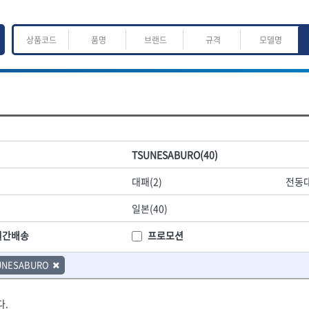
ㅈ
ㅊ
ㅋ
ㅌ
ㅍ
ㅎ
어.운반
산업.안전.웰딩.계절
목공공구.목공기계
TSUNESABURO(40)
K
L
M
N
O
P
Q
R
S
T
U
V
W
X
Y
Z
산업, 생활용품
조각도.끌
대패(2)
전동대
- 펜
- 평도
프핸들
- 나사고정제
- 아사도
일본(40)
- 배관밀봉제
- 환도
ACE POWER
Armor Tool, LLC
- 윤활방청제
- 심환도
BTK
CHANNELLOCK
월간배송
프로모션
- 선글라스, 고글
- 곡환도
CROWN
DEWIT
- 설치형가림막
- 삼각도
UNESABURO
기
- 블로워
EISHIN
- 곡아사도
EKLIND
가공기
- 전선릴
- 곡삼각도
FASTCAP
FISKARS
- 연장선
- 조각도
다.
FORREST
GIANTLOK