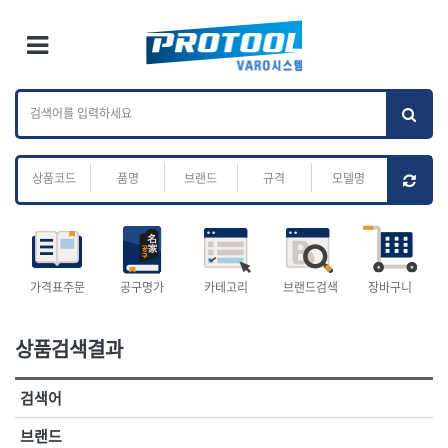
×
Ri
×
Toggle Menu
카테고리 검색
브랜드 검색
To
작업공구.종합
배관.전동.에어.
가나다
ABC
M
공구
운반
전체
ㄱ
ㄴ
ㄷ
ㄹ
ㅁ
ㅂ
ㅅ
ㅇ
ㅈ
소켓,렌치,드라이버
배관공구.장비
ㅊ
ㅋ
ㅌ
ㅍ
ㅎ
- 소켓
- 파이프렌치
- 롱소켓
- 스트랩락파이프핸들
- 세미롱소켓
- 파이프커터
전체
- 엑스트라롱소켓
- 튜빙커터
- 임팩소켓
- 리머
1-DAY
ABC
가격표주문
공구명가
카테고리
브랜드검색
장바구니
- 임팩세미롱소켓
- 밴더
ACE POWER
Armor Tool, LLC
- 임팩롱소켓
- 동파이프확관기
AURIOU
Benchcrafted
- 유니버셜소켓
- 파이프나사산가공기
상품검색결과
BHS(영창망치)
BTK
- 별소켓
- 오스타세트
CHANNELLOCK
CMO
- 롱별소켓
- 파이프가공기
검색어
- 임팩별소켓
- 바이스
CMT
CP
- 임팩롱별소켓
- 파이프스탠드
CROWN
DEWIT
브랜드
- 비트소켓
- 파이프바이스