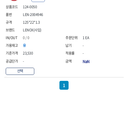
- 안전고글
측정도구
자동차용장비
- 롱소켓레일세트
- 동파이프커터
LOGOSOL(AGMA)
LONCIN
- 목공용끌세트
124-0050
- 방진마스크
- 자
- 타이어탈착기
- 육각비트소켓레일세트
- 플라스틱파이프커터
MACHAN
MAFELL
- 나무상자케이스
- 방독마스크
- 줄자
- 타이어휠발란스
- 소켓세트
- 디버러
LEN-2004946
MARTOR
MAYHEW
- 버니셔
- 보호복
- 컴퍼스
- 판금작기세트
- 스터드풀러
- 동파이프확관기세트
125*22*1.3
- 끌
MCC
MEGA
- 장갑
- 분도기
- 리프트
- 너트트위스터
- 전동오스타세트
- 가우지
LENOX(사입)
MORSE
NANIWA
- 낙하방지코드
- 수평기
- 판금계측자
- 볼트트위스터
- 배관내시경
- 조각칼
- 무릎 보호대
NICHOLSON
Norton
- 테파게이지
- 핸드훅크
0 / 0
1 EA
- 탭홀더
- 배관청소기
- 끌세트
- 레이저메타
- 엔진홀드
OLSON
OSEIN
- 다이홀더
- 하수구청소기
전기.계절상품
유
-
- 대패
- 기타 측정도구
- 코끼리잭
- T형소켓렌치
- 오거
PB
PFEIL
- 열풍기
- 톱
23,530
-
- 검전테스터
- 가래지잭
- 옵셋라쳇렌치
- 커터
- 히터
PICA
PICARD
- 대패날
-
NaN
- 라쳇렌치세트
- 스프링헤드
- 충전식분무기
토크렌치
자동차용공구
PROXXON
RICHMOND
- 미니터닝세트
- 임팩드라이버
- PVC커터
- 선풍기
- 토크렌치바디
- 플레어너트소켓
선택
- 포스너비트
RIDGID
ROBERTSORBY
- 임팩드라이버세트
- 기타 악세사리
- 용접기
- 토크렌치
- 인젝터스페셜소켓
- 악세사리
ROTARY LIFT
ROTHENBERGER
- 비트라쳇핸들
- 콤프레샤
- LED충전식작업등
- 디지탈토크렌치
- 드레인플러그소켓
- 클로스샌딩롤
1
RUBI
RUKO
- 비트
- LED램프
- 토크렌치라쳇헤드
- 벨트텐션풀리렌치
전동.충전공구
- 스프레이건
RYOBI
S.Djarv Hantverk AB
- 파워비트
- 예초기
- 토크렌치스패너헤드
- 리무버
- 드릴
- 작업용톱
- 양용드라이버비트
SCANGRIP
Scanprobe
- 라디에이터
- 토크렌치링헤드
- 드래그링크소켓
- 드라이버
- 송곳
- 파워비트세트
- 심지난로
- 토크아답타
SENCI
SHINANO
- 록너트버스터
- 임팩렌치
- 각끌
- 너트세터
- 온수 히터
- 크로우풋
- 토션바
SHOPVAC
SICE
- 샌더
- 측정자
- 마그네틱너트세터
- 열선
- 토크테스터기
- 임팩뒤바퀴휠너트소켓
- 앵글그라인더
- 클립
SKIL
SMOOS
- 슬라이딩마그네틱너트
- 정온선
- 비디오스코프
- 반사경
- 컷쏘
- 컴파스
SOURCE
SPARTAN