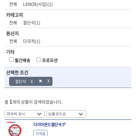
DH신바람
DMT
전체
LENOX(사입)(1)
- 육각비트소켓
- 유압전선압착기
산업.안전.웰딩.
목공공구.목공
EIGHT
EISHIN
- 임팩육각비트소켓
- 듀잇밴더
계절
기계
카테고리
EKLIND
ELIPSE
- 별비트소켓
- 마이크로드레인
전체
절단석(1)
ENGINEER
EXPERT
- XZN비트소켓
- 마이크로릴
산업, 생활용품
조각도.끌
FASTCAP
FISKARS
- 임팩육각비트
- 시스네이크컴팩
원산지
- 펜
- 평도
- 임팩비트
- 시스네이크미니릴
FLAG
FLEX
- 나사고정제
- 아사도
전체
다국적(1)
- 임팩비트홀더
- 시스네이크
FLEXCUT
FORREST
- 배관밀봉제
- 환도
- 유니버셜조인트
- 배관검사용모니터
기타
GIANTLOK
HALDER
- 윤활방청제
- 심환도
- 아답타
- 내시경카메라
- 선글라스, 고글
- 곡환도
HAZET
HIOKI
월간배송
프로모션
- 연결대
- 라인송신기
- 설치형가림막
- 삼각도
HIT
IR
- 임팩연결대
- 탐지용수신기
- 블로워
- 곡아사도
선택한 조건
IRWIN
ISOTOOL
- 볼연결대
- 콤비네이션청소기
- 전선릴
- 곡삼각도
JOKARI
KAKURI
절단석
- 볼연결대세트
- 수동스피너
- 연장선
- 조각도
- 라쳇핸들
- 프렉스샤프트
Katimax
KAWASA
- 마카
- 대형평도
- 퀵릴리스라쳇핸들
- 액세서리
KBS
KHEIRON
- 매직
- 조각도세트
- 플렉시블라쳇핸들
- 전동드럼머신
1
총
개의 상품이 검색되었습니다.
KLEIN
KNIPEX
- 작업등
- D형조각도
- 단축라쳇핸들
- 스프링청소기
- 케이블타이
- 카빙나이프
KOKEN
KOMELON
- 라쳇아답터
- 고압파이프세척기
- 스피커
- 나이프
측정공구.절삭
자동차공구.장
KTC
KUKEN
- 수동복스대
- 건/습식 청소기
- 스코프
공구
비
안전용품
LENOX(사입)
LENOX(수입)
다이아몬드절단석 5"
- 스핀드라이버
- 청소기악세서리
- 손도끼
- 안전안경
LIENIELSEN
LOCTITE
- 소켓레일세트
- 체인파이프렌치
가격표
- 목공용끌