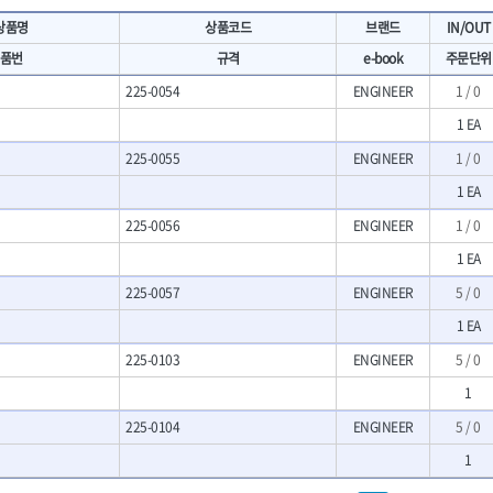
- 마카
- 대형평도
HIT
IR
상품명
상품코드
브랜드
IN/OUT
- 매직
- 조각도세트
KAKURI
Katimax
- 작업등
- D형조각도
품번
규격
e-book
주문단위
- 케이블타이
- 카빙나이프
KLEIN
KNIPEX
225-0054
ENGINEER
1 / 0
기
- 스피커
- 나이프
KUKEN
LENOX(사입)
- 스코프
1 EA
안전용품
LOGOSOL(AGMA)
LONCIN
인
- 손도끼
- 안전안경
225-0055
ENGINEER
1 / 0
MAYHEW
MCC
- 목공용끌
- 안전고글
팩
- 목공용끌세트
1 EA
NICHOLSON
Norton
- 방진마스크
니릴
- 나무상자케이스
- 방독마스크
PFEIL
PICA
225-0056
ENGINEER
1 / 0
- 버니셔
- 보호복
RIDGID
ROBERTSORBY
1 EA
니터
- 끌
- 장갑
RUKO
RYOBI
- 가우지
- 낙하방지코드
225-0057
ENGINEER
5 / 0
- 조각칼
SENCI
SHINANO
- 무릎 보호대
1 EA
- 끌세트
SMOOS
SOURCE
전기.계절상품
소기
- 대패
225-0103
ENGINEER
5 / 0
SWANSON
TEFENPLAST
- 열풍기
- 톱
- 히터
1
THETA-드라이버
THETA-랜턴
- 대패날
- 충전식분무기
- 미니터닝세트
트
THETA-스패너
THETA-운반구
225-0104
ENGINEER
5 / 0
- 선풍기
- 포스너비트
세서리
THETA-측정
THETA-커터,가위
- 용접기
1
- 악세사리
N
TOP
TOPTUL
- LED충전식작업등
척기
- 클로스샌딩롤