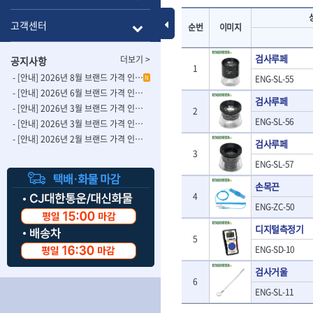
- 롱별소켓
- 파이프가공기
HAZET
HIOKI
- 임팩별소켓
- 바이스
Toggle Menu
고객센터
순번
이미지
ISOTOOL
JOKARI
- 임팩롱별소켓
- 파이프스탠드
- 비트소켓
- 파이프바이스
KBS
KHEIRON
검사루페
더보기 >
공지사항
- 육각비트소켓
- 유압전선압착
KOMELON
1
KTC
- 임팩육각비트소켓
- 듀잇밴더
- [안내] 2026년 8월 브랜드 가격 인상 사전 안내의 건
ENG-SL-55
N
LIENIELSEN
LOCTITE
- 별비트소켓
- 마이크로드레
- [안내] 2026년 6월 브랜드 가격 인상 사전 안내의 건
검사루페
MAFELL
MARTOR
- XZN비트소켓
- 마이크로릴
- [안내] 2026년 3월 브랜드 가격 인상 사전 안내의 건-2
2
- 임팩육각비트
- 시스네이크컴
ENG-SL-56
MORSE
NANIWA
- [안내] 2026년 3월 브랜드 가격 인상 사전 안내의 건
- 임팩비트
- 시스네이크미
- [안내] 2026년 2월 브랜드 가격 인상 사전 안내의 건
OSEIN
PB
검사루페
- 임팩비트홀더
- 시스네이크
3
PROXXON
RICHMOND
ENG-SL-57
- 유니버셜조인트
- 배관검사용모
ROTHENBERGER
RUBI
- 아답타
- 내시경카메라
손목끈
- 연결대
- 라인송신기
SCANGRIP
Scanprobe
4
ENG-ZC-50
- 임팩연결대
- 탐지용수신기
자동차공구.장비
SICE
SKIL
- 볼연결대
- 콤비네이션청
디지털측정기
STAHLWILLE
STANZANI
- 볼연결대세트
- 수동스피너
5
자동차용장비
ENG-SD-10
THETA -직판오일등
THETA-공구함
- 라쳇핸들
- 프렉스샤프트
- 타이어탈착기
- 퀵릴리스라쳇핸들
- 액세서리
THETA-몽키
THETA-소켓비
검사거울
- 타이어휠발란스
6
- 플렉시블라쳇핸들
- 전동드럼머신
THETA-자석소켓
THETA-전동악
- 판금작기세트
ENG-SL-11
- 단축라쳇핸들
- 스프링청소기
- 리프트
THETA-헤라
THOMAS FLIN
- 라쳇아답터
- 고압파이프세