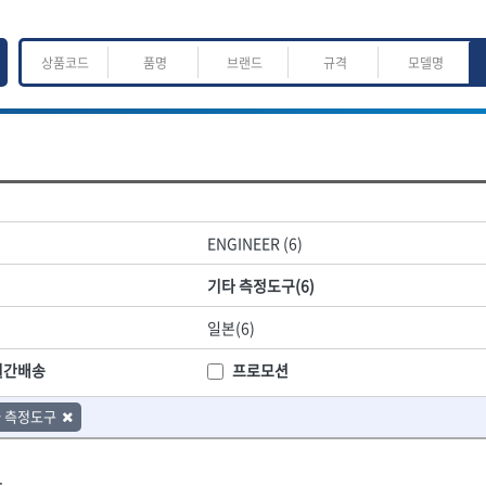
ㅈ
ㅊ
ㅋ
ㅌ
ㅍ
ㅎ
어.운반
산업.안전.웰딩.계절
목공공구.목공기계
ENGINEER (6)
K
L
M
N
O
P
Q
R
S
T
U
V
W
X
Y
Z
산업, 생활용품
조각도.끌
기타 측정도구(6)
- 펜
- 평도
프핸들
- 나사고정제
- 아사도
일본(6)
- 배관밀봉제
- 환도
ACE POWER
Armor Tool, LLC
- 윤활방청제
- 심환도
BTK
CHANNELLOCK
월간배송
프로모션
- 선글라스, 고글
- 곡환도
CROWN
DEWIT
- 설치형가림막
- 삼각도
 측정도구
기
- 블로워
EISHIN
- 곡아사도
EKLIND
가공기
- 전선릴
- 곡삼각도
FASTCAP
FISKARS
- 연장선
- 조각도
.
FORREST
GIANTLOK