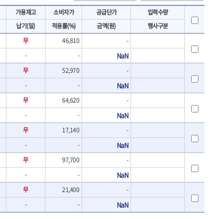
토크렌치
IRWIN
가용재고
소비자가
공급단가
입력수량
- 토크렌치바디
KAWASA
납기(일)
적용률(%)
금액(원)
행사구분
- 토크렌치
KOKEN
- 디지탈토크렌치
무
46,810
-
- 토크렌치라쳇헤드
LENOX(수입)
-
-
NaN
- 토크렌치스패너헤드
MACHAN
- 토크렌치링헤드
무
52,970
-
MEGA
- 토크아답타
-
-
NaN
OLSON
- 크로우풋
- 토크테스터기
PICARD
무
64,620
-
- 비디오스코프
ROTARY LIFT
-
-
NaN
- 토크드라이버핸들
S.Djarv Hantverk AB
- 토크드라이버세트
무
17,140
-
SHOPVAC
- 토크드라이버
-
-
NaN
- 토크드라이버블레이드
SPARTAN
- 다이얼토크렌치
무
97,700
-
TENGU
- 토크멀티플라이어
-
-
NaN
THETA-망치
- 토크렌치비트홀다헤드
THETA-자동몽키
무
21,400
-
- 가방/케이스
THETA-핸드카트
절삭공구
-
-
NaN
TORMEK
- 홀쏘날