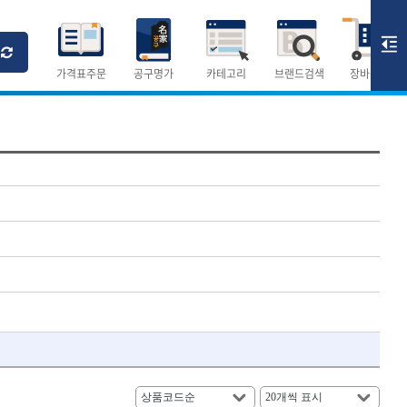
Ri
T
M
가격표주문
공구명가
카테고리
브랜드검색
장바구니
×
×
측정공구.절삭공구
숫자
측정도구
- 자
- 줄자
- 컴퍼스
AURIOU
- 분도기
CMO
- 수평기
DH신바람
- 테파게이지
- 레이저메타
ELIPSE
- 기타 측정도구
FLAG
- 검전테스터
HALDER