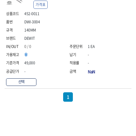
- 안전고글
측정도구
자동차용장비
- 롱소켓레일세트
- 동파이프커터
LOGOSOL(AGMA)
LONCIN
가격표
- 목공용끌세트
- 방진마스크
- 자
- 타이어탈착기
- 육각비트소켓레일세트
- 플라스틱파이프커터
MACHAN
MAFELL
- 나무상자케이스
452-0011
- 방독마스크
- 줄자
- 타이어휠발란스
- 소켓세트
- 디버러
MARTOR
MAYHEW
- 버니셔
- 보호복
- 컴퍼스
- 판금작기세트
- 스터드풀러
- 동파이프확관기세트
DWI-3004
- 끌
MCC
MEGA
- 장갑
- 분도기
- 리프트
- 너트트위스터
- 전동오스타세트
140MM
- 가우지
MORSE
NANIWA
- 낙하방지코드
- 수평기
- 판금계측자
- 볼트트위스터
- 배관내시경
- 조각칼
DEWIT
- 무릎 보호대
NICHOLSON
Norton
- 테파게이지
- 핸드훅크
- 탭홀더
- 배관청소기
- 끌세트
- 레이저메타
- 엔진홀드
0 / 0
1 EA
OLSON
OSEIN
- 다이홀더
- 하수구청소기
전기.계절상품
- 대패
- 기타 측정도구
- 코끼리잭
- T형소켓렌치
- 오거
PB
PFEIL
- 열풍기
유
-
- 톱
- 검전테스터
- 가래지잭
- 옵셋라쳇렌치
- 커터
- 히터
PICA
PICARD
- 대패날
49,000
-
- 라쳇렌치세트
- 스프링헤드
- 충전식분무기
토크렌치
자동차용공구
PROXXON
RICHMOND
- 미니터닝세트
-
NaN
- 임팩드라이버
- PVC커터
- 선풍기
- 토크렌치바디
- 플레어너트소켓
- 포스너비트
RIDGID
ROBERTSORBY
- 임팩드라이버세트
- 기타 악세사리
- 용접기
- 토크렌치
- 인젝터스페셜소켓
선택
- 악세사리
ROTARY LIFT
ROTHENBERGER
- 비트라쳇핸들
- 콤프레샤
- LED충전식작업등
- 디지탈토크렌치
- 드레인플러그소켓
- 클로스샌딩롤
RUBI
RUKO
- 비트
- LED램프
- 토크렌치라쳇헤드
- 벨트텐션풀리렌치
전동.충전공구
- 스프레이건
1
RYOBI
S.Djarv Hantverk AB
- 파워비트
- 예초기
- 토크렌치스패너헤드
- 리무버
- 드릴
- 작업용톱
- 양용드라이버비트
SCANGRIP
Scanprobe
- 라디에이터
- 토크렌치링헤드
- 드래그링크소켓
- 드라이버
- 송곳
- 파워비트세트
- 심지난로
- 토크아답타
SENCI
SHINANO
- 록너트버스터
- 임팩렌치
- 각끌
- 너트세터
- 온수 히터
- 크로우풋
- 토션바
SHOPVAC
SICE
- 샌더
- 측정자
- 마그네틱너트세터
- 열선
- 토크테스터기
- 임팩뒤바퀴휠너트소켓
- 앵글그라인더
- 클립
SKIL
SMOOS
- 슬라이딩마그네틱너트
- 정온선
- 비디오스코프
- 반사경
- 컷쏘
- 컴파스
SOURCE
SPARTAN