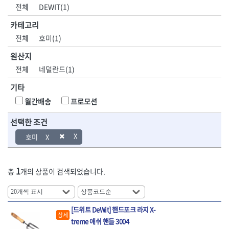
DH신바람
DMT
전체
DEWIT(1)
- 육각비트소켓
- 유압전선압착기
산업.안전.웰딩.
목공공구.목공
EIGHT
EISHIN
- 임팩육각비트소켓
- 듀잇밴더
계절
기계
카테고리
EKLIND
ELIPSE
- 별비트소켓
- 마이크로드레인
전체
호미(1)
ENGINEER
EXPERT
- XZN비트소켓
- 마이크로릴
산업, 생활용품
조각도.끌
FASTCAP
FISKARS
- 임팩육각비트
- 시스네이크컴팩
원산지
- 펜
- 평도
- 임팩비트
- 시스네이크미니릴
FLAG
FLEX
- 나사고정제
- 아사도
전체
네덜란드(1)
- 임팩비트홀더
- 시스네이크
FLEXCUT
FORREST
- 배관밀봉제
- 환도
- 유니버셜조인트
- 배관검사용모니터
기타
GIANTLOK
HALDER
- 윤활방청제
- 심환도
- 아답타
- 내시경카메라
- 선글라스, 고글
- 곡환도
HAZET
HIOKI
월간배송
프로모션
- 연결대
- 라인송신기
- 설치형가림막
- 삼각도
HIT
IR
- 임팩연결대
- 탐지용수신기
- 블로워
- 곡아사도
선택한 조건
IRWIN
ISOTOOL
- 볼연결대
- 콤비네이션청소기
- 전선릴
- 곡삼각도
JOKARI
KAKURI
호미
- 볼연결대세트
- 수동스피너
- 연장선
- 조각도
- 라쳇핸들
- 프렉스샤프트
Katimax
KAWASA
- 마카
- 대형평도
- 퀵릴리스라쳇핸들
- 액세서리
KBS
KHEIRON
- 매직
- 조각도세트
- 플렉시블라쳇핸들
- 전동드럼머신
1
총
개의 상품이 검색되었습니다.
KLEIN
KNIPEX
- 작업등
- D형조각도
- 단축라쳇핸들
- 스프링청소기
- 케이블타이
- 카빙나이프
KOKEN
KOMELON
- 라쳇아답터
- 고압파이프세척기
- 스피커
- 나이프
측정공구.절삭
자동차공구.장
KTC
KUKEN
- 수동복스대
- 건/습식 청소기
- 스코프
공구
비
[드위트 DeWit] 핸드포크 라지 X-
안전용품
LENOX(사입)
LENOX(수입)
- 스핀드라이버
- 청소기악세서리
상세
- 손도끼
- 안전안경
treme 애쉬 핸들 3004
LIENIELSEN
LOCTITE
- 소켓레일세트
- 체인파이프렌치
- 목공용끌