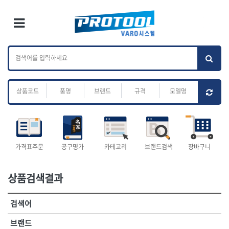
×
Ri
×
Toggle Menu
카테고리 검색
브랜드 검색
To
작업공구.종합
배관.전동.에어.
가나다
ABC
M
공구
운반
전체
ㄱ
ㄴ
ㄷ
ㄹ
ㅁ
ㅂ
ㅅ
ㅇ
ㅈ
소켓,렌치,드라이버
배관공구.장비
ㅊ
ㅋ
ㅌ
ㅍ
ㅎ
- 소켓
- 파이프렌치
- 롱소켓
- 스트랩락파이프핸들
- 세미롱소켓
- 파이프커터
전체
- 엑스트라롱소켓
- 튜빙커터
- 임팩소켓
- 리머
1-DAY
ABC
가격표주문
공구명가
카테고리
브랜드검색
장바구니
- 임팩세미롱소켓
- 밴더
ACE POWER
Armor Tool, LLC
- 임팩롱소켓
- 동파이프확관기
AURIOU
Benchcrafted
- 유니버셜소켓
- 파이프나사산가공기
상품검색결과
BHS(영창망치)
BTK
- 별소켓
- 오스타세트
CHANNELLOCK
CMO
- 롱별소켓
- 파이프가공기
검색어
- 임팩별소켓
- 바이스
CMT
CP
- 임팩롱별소켓
- 파이프스탠드
CROWN
DEWIT
브랜드
- 비트소켓
- 파이프바이스