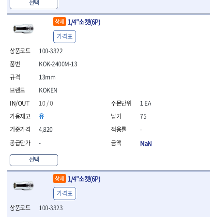
선택
- 방폭T렌치
- 방폭드라이버
1/4"소켓(6P)
상세
- 방폭펀치
가격표
- 절연포지비트소켓
100-3322
철공공구
- 볼트커터
KOK-2400M-13
- 핸드볼트커터
13mm
- 항공가위
KOKEN
- 클램프
- 망치
10 / 0
1 EA
- 빠루망치
유
75
- 볼핀망치
4,820
-
- 함마망치
-
NaN
- 도끼
- 망치헤드
선택
- 판금망치
- 나일론무반동망치
1/4"소켓(6P)
상세
- 플라스틱망치
가격표
- 고무망치
- 핀펀치
100-3323
- 센타펀치