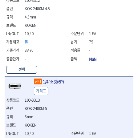
100-3312
- 통나무쪼개기
- 날교환드라이버세트
- 에어오비탈센더
이젠
이홈
- 전동대패
KOK-2400M-4.5
- 드라이버핸들
- 에어드라이버
일레드
조란
- 가든툴세트
- 비트세트
- 에어다이그라인더
4.5mm
츠노다(TTC)
콰이어트존
- 비트홀다드라이버
- 에어멀티샌더
연마기계
타이거(TIGER)
플렉스-절단석
KOKEN
- 비트홀다드라이버세트
- 에어앵글그라인더
- 습식그라인더
협성
황금손
10 / 0
1 EA
- 드라이버블레이드
- 에어리베터기
- 건식그라인더
- 비트드라이버
- 타이어압력게이지
유
75
- 연마지그
- 별비트
- 에어밸트샌더
- 연마숫돌
3,470
-
- 육각비트
- 에어원형샌더
- 기타 악세사리
-
NaN
- 검전드라이버
- 에어폴리셔
목공기계
- 육각T렌치
- 에어톱
선택
- 루터, 루터테이블
- 전동비트홀다
- 에어펀치
- 샌더폴리셔
- 드라이버비트세트
- 에어스프레이건
1/4"소켓(6P)
상세
기타목공구
- 옵셋드라이버
- 에어원터치카플러
가격표
- 클램프
- 스크래퍼드라이버
- 에어건
- 시계드라이버
100-3313
운반기기
- 정밀드라이버
- 데크트럭
KOK-2400M-5
- 기어렌치
- 핸드카트
5mm
- 육각복스드라이버
- 운반대차
KOKEN
- 스크류드라이버
- 운반가방
- 툴첵플러스
10 / 0
1 EA