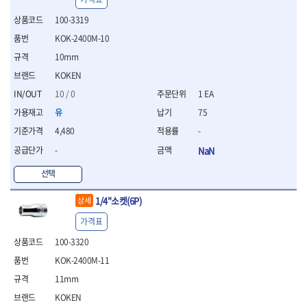
- 절연전공칼
100-3319
- 절연안전모
- 절연매트
KOK-2400M-10
- 방폭소켓
10mm
- 방폭라쳇핸들
KOKEN
- 방폭콤비네이션렌치
- 방폭함마스패너
10 / 0
1 EA
- 절연일자드라이버
유
75
- 절연별드라이버
4,480
-
- 절연드라이버세트
- 스트리퍼
-
NaN
- 라쳇케이블커터
선택
- 자동스트리퍼
- 케이블스트리퍼
1/4"소켓(6P)
상세
- 압착기
가격표
- 핀셋
- 절연공구세트
100-3320
- 절연비트홀다
KOK-2400M-11
- 절연비트홀다드라이버
11mm
- 방폭망치
- 절연L렌치
KOKEN