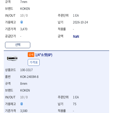
7mm
- 니퍼 외
KOKEN
- 바이스플라이어
- 옵셋렌치
10 / 0
1 EA
- 공구함세트
유
2026-10-24
- 콤비네이션렌치
3,470
-
- 양구스패너
- 라쳇콤비네이션렌치
-
NaN
- 라쳇옵셋렌치
선택
- 콤비네이션렌치세트
- 플레어너트렌치
1/4"소켓(6P)
상세
- 양구스패너세트
- 옵셋렌치세트
가격표
- 라쳇콤비네이션렌치세
100-3317
트
KOK-2400M-8
- 몽키스패너
- 라쳇콤비네이션세트
8mm
- 라쳇렌치
KOKEN
- 함마렌치
10 / 0
1 EA
- 멀티플라이어
유
75
- 미니라쳇세트
- 기타
3,580
-