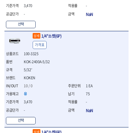
연마용품
3,470
-
- 조줄
- 철공용줄
-
NaN
- 목공용줄
선택
- 조줄세트
- 판금줄홀더
1/4"소켓(6P)
상세
- 줄
가격표
공구함.공구집
- 공구함
100-3325
- 탑체스터
KOK-2400A-5/32
- 플라스틱이동공구함
5/32˝
- 공구통
- 기타공구
KOKEN
- 공구가방
10 / 0
1 EA
기타 작업공구
유
75
- 헤라
3,470
-
- 케이스
-
NaN
- 수리키트
- 고정링/링
선택
- 핀
1/4"소켓(6P)
상세