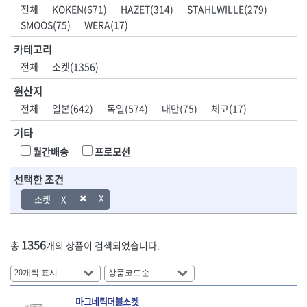
DH신바람
DMT
전체
KOKEN(671)
HAZET(314)
STAHLWILLE(279)
- 육각비트소켓
- 유압전선압착기
산업.안전.웰딩.
목공공구.목공
EIGHT
EISHIN
SMOOS(75)
WERA(17)
- 임팩육각비트소켓
- 듀잇밴더
계절
기계
EKLIND
ELIPSE
- 별비트소켓
- 마이크로드레인
카테고리
ENGINEER
EXPERT
- XZN비트소켓
- 마이크로릴
산업, 생활용품
조각도.끌
전체
소켓(1356)
FASTCAP
FISKARS
- 임팩육각비트
- 시스네이크컴팩
- 펜
- 평도
- 임팩비트
- 시스네이크미니릴
FLAG
FLEX
- 나사고정제
- 아사도
원산지
- 임팩비트홀더
- 시스네이크
FLEXCUT
FORREST
- 배관밀봉제
- 환도
전체
일본(642)
독일(574)
대만(75)
체코(17)
- 유니버셜조인트
- 배관검사용모니터
GIANTLOK
HALDER
- 윤활방청제
- 심환도
- 아답타
- 내시경카메라
기타
- 선글라스, 고글
- 곡환도
HAZET
HIOKI
- 연결대
- 라인송신기
- 설치형가림막
- 삼각도
HIT
IR
월간배송
프로모션
- 임팩연결대
- 탐지용수신기
- 블로워
- 곡아사도
IRWIN
ISOTOOL
- 볼연결대
- 콤비네이션청소기
- 전선릴
- 곡삼각도
선택한 조건
JOKARI
KAKURI
- 볼연결대세트
- 수동스피너
- 연장선
- 조각도
- 라쳇핸들
- 프렉스샤프트
Katimax
KAWASA
소켓
- 마카
- 대형평도
- 퀵릴리스라쳇핸들
- 액세서리
KBS
KHEIRON
- 매직
- 조각도세트
- 플렉시블라쳇핸들
- 전동드럼머신
KLEIN
KNIPEX
- 작업등
- D형조각도
- 단축라쳇핸들
- 스프링청소기
1356
총
개의 상품이 검색되었습니다.
- 케이블타이
- 카빙나이프
KOKEN
KOMELON
- 라쳇아답터
- 고압파이프세척기
- 스피커
- 나이프
측정공구.절삭
자동차공구.장
KTC
KUKEN
- 수동복스대
- 건/습식 청소기
- 스코프
공구
비
안전용품
LENOX(사입)
LENOX(수입)
- 스핀드라이버
- 청소기악세서리
- 손도끼
- 안전안경
LIENIELSEN
LOCTITE
- 소켓레일세트
- 체인파이프렌치
마그네틱더블소켓
- 목공용끌