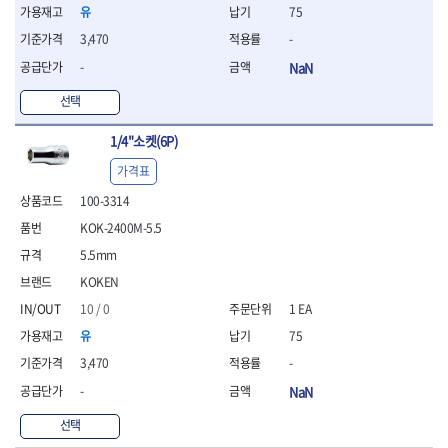
- 조절식렌치
유
75
- 볼트세터
3,470
-
- 너트드라이버
- 자화기
-
NaN
- 레이저팁 드라이버
선택
- 라쳇렌치
- 임팩엑스트라롱소켓
1/4"소켓(6P)
- 파워렌치
- 드릴척아답타
가격표
- 조인트플러그소켓
100-3314
- 옵셋렌치
KOK-2400M-5.5
- 파워렌치
- 소켓홀더
5.5mm
- 클라이밍비트
KOKEN
- 토크아답타
10 / 0
1 EA
- 비트소켓세트
유
75
- 포지비트
- 일자비트
3,470
-
- 임팩별비트
-
NaN
- 임팩일자비트
- 임팩포지비트
선택
- 임팩십자비트