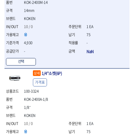
KOK-2400M-14
- 평치즐
14mm
- 핀펀치세트
- 펀치
KOKEN
- 펀치세트
10 / 0
1 EA
- 톱대
유
75
- 용접용품
- 빠루
4,930
-
- 철공끌
-
NaN
원예.사무용품
선택
- 커터칼
- 전지가위
1/4"소켓(6P)
상세
- 정글칼
- 전정톱
가격표
- 접톱
100-3324
- 목공톱
KOK-2400A-1/8
- 고지톱
- 다목적가위
1/8˝
- 안전커터칼
KOKEN
- 휠메저
10 / 0
1 EA
- 마킹
유
75