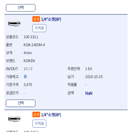
WIHA
WOODCRAFT
- 청소기
- 임팩휠너트소켓
- 테이블쏘
- T별렌치세트
- 오토해머
선택
XCELITE
XPROTOOL-기어렌치
- 원형톱날
- 깃발형별렌치
ZETA
ZETA(LED)
전동악세서리
- 샌딩디스크
- 너트T렌치
1/4"소켓(6P)
상세
- 충전드릴용소켓
ZETA(PVC커터)
ZETA(라디에이터)
- 스크롤쏘날
- 별T렌치
- 전동비트롱소켓
- 숫돌
가격표
ZETA(비트셋트)
ZETA(자화기)
- 소켓비트세트
- 드릴비트
- 다이아몬드숫돌
- 공구세트
ZETA(커터)
ZONE KING
100-3311
- 비트세트
- 원형톱날/루터비트
- 드라이버세트
가드맨
게링 HSS
KOK-2400M-4
- 드릴척
- 루터비트
- 렌치세트
게링 HSS-CO
나노원
- 육각비트
- 루터비트세트
4mm
- 육각드라이버
나이텍스
대건
- 퀵릴리스비트소켓
- 직쏘날
- 드라이버
KOKEN
대건케이블
동해
- 전동비트소켓
- 디지털앵글파인더
- 타격드라이버
10 / 0
1 EA
- 롱자석소켓
디월트
디월트 인버터 발전기
- 띠톱날
- 양용드라이버
유
2026-10-25
- 소켓아답타
- 모종삽
라이트 세이키
맘모스
- 너트드라이버
- 악세서리
- 갈퀴
3,470
-
- 별드라이버
멜텍
미주산업
- 청소기
- 호미
- 일자드라이버
바람돌이
백마
-
NaN
- 컷쏘날
- 스포크
- 십자드라이버
벡스
북성
- 원형톱날
- 파종기
선택
- 포지드라이버
스팀코리아
아임삭
- 홈클리너
- 라운드너트드라이버
에어공구
에버그린
에코파워팩
1/4"소켓(6P)
- 제초기
상세
- 양용드라이버핸들
- 에어라쳇렌치
에코플로우
엠파이어
- 삽
- 포켓양용드라이버
- 에어임팩렌치
가격표
- 괭이
우주전열(겨울)
우주전열(여름)
- 드라이버날
- 에어드릴