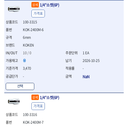
- 십자비트
1/4"소켓(6P)
상세
- 임팩별비트소켓
가격표
- 임팩XZN비트소켓
100-3315
- 십자비트소켓
- 일자비트소켓
KOK-2400M-6
- XZN비트
6mm
- 임팩XZN비트
KOKEN
- 라쳇핸들세트
- 사각비트
10 / 0
1 EA
- 토크드라이버
유
2026-10-25
- 포지비트소켓
3,470
-
- 임팩포지비트소켓
-
NaN
플라이어,몽키,스패너
- 뻰치
선택
- 편구스패너
- 플라이어
1/4"소켓(6P)
상세
- 니퍼
가격표
- 롱노우즈
- 스냅링플라이어
100-3316
- 그룹조인트플라이어
KOK-2400M-7
- 케이블커터