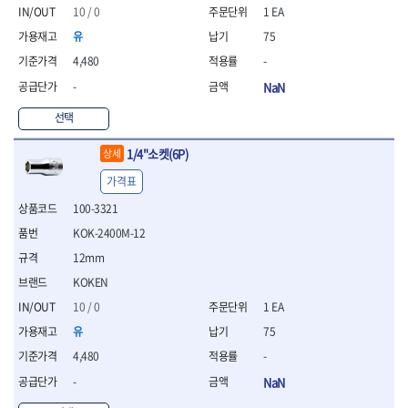
- 절연펜치
10 / 0
1 EA
- 절연니퍼
유
75
- 절연가위
- 절연비트
4,480
-
- 절연드라이버교체날
-
NaN
- 절연공구세트
- 절연라쳇렌치
선택
- 절연라쳇렌치세트
1/4"소켓(6P)
상세
- 절연볼트커터
- 절연아답타
가격표
- 절연펀치
100-3321
- 기타
- 방폭연결대
KOK-2400M-12
- 방폭옵셋렌치
12mm
- 방폭니퍼
KOKEN
- 방폭펜치
10 / 0
1 EA
- 방폭플라이어
- 방폭가위
유
75
- 방폭렌치
4,480
-
- 방폭스패너
-
NaN
- 방폭비트소켓
- 방폭아답타