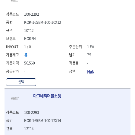
- 안전고글
측정도구
자동차용장비
- 롱소켓레일세트
- 동파이프커터
LOGOSOL(AGMA)
LONCIN
- 목공용끌세트
- 방진마스크
- 자
- 타이어탈착기
- 육각비트소켓레일세트
- 플라스틱파이프커터
MACHAN
MAFELL
- 나무상자케이스
- 방독마스크
100-2292
- 줄자
- 타이어휠발란스
- 소켓세트
- 디버러
MARTOR
MAYHEW
- 버니셔
- 보호복
- 컴퍼스
- 판금작기세트
- 스터드풀러
- 동파이프확관기세트
KOK-165BM-100-10X12
- 끌
MCC
MEGA
- 장갑
- 분도기
- 리프트
- 너트트위스터
- 전동오스타세트
10*12
- 가우지
MORSE
NANIWA
- 낙하방지코드
- 수평기
- 판금계측자
- 볼트트위스터
- 배관내시경
- 조각칼
KOKEN
- 무릎 보호대
NICHOLSON
Norton
- 테파게이지
- 핸드훅크
- 탭홀더
- 배관청소기
- 끌세트
- 레이저메타
- 엔진홀드
OLSON
OSEIN
1 / 0
1 EA
- 다이홀더
- 하수구청소기
전기.계절상품
- 대패
- 기타 측정도구
- 코끼리잭
- T형소켓렌치
- 오거
PB
PFEIL
- 열풍기
유
75
- 톱
- 검전테스터
- 가래지잭
- 옵셋라쳇렌치
- 커터
- 히터
PICA
PICARD
- 대패날
56,560
-
- 라쳇렌치세트
- 스프링헤드
- 충전식분무기
토크렌치
자동차용공구
PROXXON
RICHMOND
- 미니터닝세트
-
NaN
- 임팩드라이버
- PVC커터
- 선풍기
- 토크렌치바디
- 플레어너트소켓
- 포스너비트
RIDGID
ROBERTSORBY
- 임팩드라이버세트
- 기타 악세사리
- 용접기
- 토크렌치
- 인젝터스페셜소켓
- 악세사리
선택
ROTARY LIFT
ROTHENBERGER
- 비트라쳇핸들
- 콤프레샤
- LED충전식작업등
- 디지탈토크렌치
- 드레인플러그소켓
- 클로스샌딩롤
RUBI
RUKO
- 비트
- LED램프
- 토크렌치라쳇헤드
- 벨트텐션풀리렌치
전동.충전공구
- 스프레이건
마그네틱더블소켓
RYOBI
S.Djarv Hantverk AB
- 파워비트
- 예초기
- 토크렌치스패너헤드
- 리무버
- 드릴
- 작업용톱
- 양용드라이버비트
SCANGRIP
Scanprobe
- 라디에이터
- 토크렌치링헤드
- 드래그링크소켓
- 드라이버
- 송곳
- 파워비트세트
- 심지난로
- 토크아답타
SENCI
SHINANO
- 록너트버스터
- 임팩렌치
100-2293
- 각끌
- 너트세터
- 온수 히터
- 크로우풋
- 토션바
SHOPVAC
SICE
- 샌더
- 측정자
KOK-165BM-100-12X14
- 마그네틱너트세터
- 열선
- 토크테스터기
- 임팩뒤바퀴휠너트소켓
- 앵글그라인더
- 클립
SKIL
SMOOS
12*14
- 슬라이딩마그네틱너트
- 정온선
- 비디오스코프
- 반사경
- 컷쏘
- 컴파스
SOURCE
SPARTAN