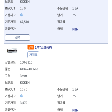
세터
- 콤프레셔
- 토크드라이버핸들
- 오일휠타소켓
KOKEN
- 각도절단기
- 작업대
STAHLWILLE
STANZANI
- 비트아답타
- 토크드라이버세트
- 레버바
- 플런지쏘
- 물림쇠
1 / 0
1 EA
SWANSON
TEFENPLAST
- 충전드릴용롱소켓
- 토크드라이버
- 호스클램프플라이어
- 블로워
- 측정기
유
75
- 나비볼트소켓
TENGU
THETA -직판오일등
- 토크드라이버블레이드
- 피스톤링컴프레셔
- 밴드쏘
- 디지털습도측정기
- 스파크플러그소켓
67,540
-
- 다이얼토크렌치
THETA-공구함
THETA-드라이버
- 드로우핸들
- 원형톱
- 지그그리퍼시스템
- 비트소켓레일세트
- 토크멀티플라이어
- 판금돌리
THETA-랜턴
THETA-망치
- 해머드릴
-
NaN
- 치즐
- 임팩비트소켓
- 토크렌치비트홀다헤드
- 스파크플러그플라이어
- 임팩드라이버
- 치즐세트
THETA-몽키
THETA-소켓비트
- 조인트
선택
- 가방/케이스
- 범핑망치
- 로터리해머
- 파팅툴
THETA-스패너
THETA-운반구
- 세미롱임팩소켓
- 픽업툴
- 라쳇렌치
- 터닝툴세트
절삭공구
THETA-자동몽키
THETA-자석소켓
1/4"소켓(6P)
상세
- 라쳇헤드
- 클립플라이어
- 전동가위
- 할로윙툴
- 홀쏘날
THETA-전동악세서리
THETA-측정
- 임팩아답타
- 허브캡풀러
- 직쏘
가격표
- 캘리퍼
- 바이메탈홀쏘날
- 비트홀다
THETA-커터,가위
THETA-핸드카트
- 산소센서소켓
- 멀티커터
- 잭나이프
- 하이스드릴
100-3310
- 볼L렌치세트
THETA-헤라
THOMAS FLINN
- 클립리무버
- 광택기
- 스코프세트
- 하이스코발트드릴
- L렌치세트
KOK-2400M-3
- 자석접시
TOP
TOPTUL
- 앵글그라인더
- 조각세트
- 드릴세트
- 볼L렌치
- 작업용등받이
- 샌딩머신
3mm
- 크래프트카버세트
TORMEK
TRACER
- 아바
- L렌치
- 자동차전용공구
- 밴드쏘
- 말렛스위프
- 반대탭
TSUNESABURO
TUOFU
KOKEN
- 별렌치세트
- 타이어레버
- 콤보세트
- 목공용망치
- 톱날
TWOCHERRYS
UVEX
10 / 0
1 EA
- 별렌치
- 스크래퍼
- 충전광택기
- 절단석
대패
VALLORBE
VAUGHAN
- T렌치
- 후크드라이버
유
75
- 로터리해머
- 원형톱날
- 스크래퍼
- T렌치세트
VBW
VESSEL
- 너트그립소켓
- 배터리
3,470
-
- 핸드툴세트
- 접렌치
WALTER
WERA
- 충전기
임팩휠너트소켓
- 다이아몬드휠
-
NaN
- 접별렌치