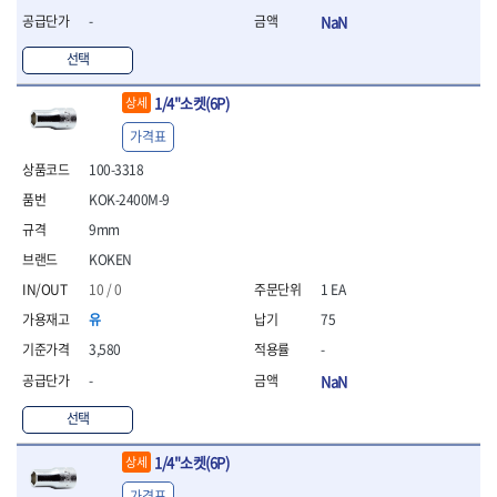
- 라쳇 드라이버
-
NaN
- 라쳇스패너
- 스피드렌치
선택
- 모터렌치
1/4"소켓(6P)
- 함마스패너
상세
절연.전설.방폭공구
가격표
- 절연옵셋렌치
100-3318
- 절연연결대
KOK-2400M-9
- 절연드라이버
- 절연스패너
9mm
- 절연T렌치
KOKEN
- 절연소켓
10 / 0
1 EA
- 절연별소켓
유
75
- 절연별비트소켓
- 절연육각비트소켓
3,580
-
- 절연라쳇핸들
-
NaN
- 절연렌치
- 절연토크렌치
선택
- 절연콤비네이션렌치
- 절연링렌치
1/4"소켓(6P)
상세
- 절연플라이어
가격표