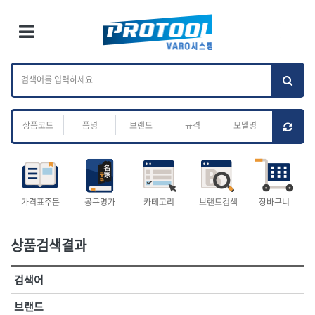
×
Ri
×
Toggle Menu
카테고리 검색
브랜드 검색
To
작업공구.종합
배관.전동.에어.
가나다
ABC
M
공구
운반
전체
ㄱ
ㄴ
ㄷ
ㄹ
ㅁ
ㅂ
ㅅ
ㅇ
ㅈ
소켓,렌치,드라이버
배관공구.장비
ㅊ
ㅋ
ㅌ
ㅍ
ㅎ
- 소켓
- 파이프렌치
- 롱소켓
- 스트랩락파이프핸들
- 세미롱소켓
- 파이프커터
전체
- 엑스트라롱소켓
- 튜빙커터
- 임팩소켓
- 리머
1-DAY
ABC
가격표주문
공구명가
카테고리
브랜드검색
장바구니
- 임팩세미롱소켓
- 밴더
ACE POWER
Armor Tool, LLC
- 임팩롱소켓
- 동파이프확관기
AURIOU
Benchcrafted
- 유니버셜소켓
- 파이프나사산가공기
상품검색결과
BHS(영창망치)
BTK
- 별소켓
- 오스타세트
CHANNELLOCK
CMO
- 롱별소켓
- 파이프가공기
검색어
- 임팩별소켓
- 바이스
CMT
CP
- 임팩롱별소켓
- 파이프스탠드
CROWN
DEWIT
브랜드
- 비트소켓
- 파이프바이스