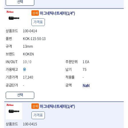
선택
- 방폭T렌치
- 방폭드라이버
마그네틱너트세터(1/4")
상세
- 방폭펀치
가격표
- 절연포지비트소켓
철공공구
100-0414
- 볼트커터
KOK-115-50-13
- 핸드볼트커터
13mm
- 항공가위
KOKEN
- 클램프
- 망치
10 / 0
1 EA
- 빠루망치
유
75
- 볼핀망치
17,140
-
- 함마망치
- 도끼
-
NaN
- 망치헤드
선택
- 판금망치
- 나일론무반동망치
마그네틱너트세터(1/4")
상세
- 플라스틱망치
- 고무망치
가격표
- 핀펀치
100-0415
- 센타펀치