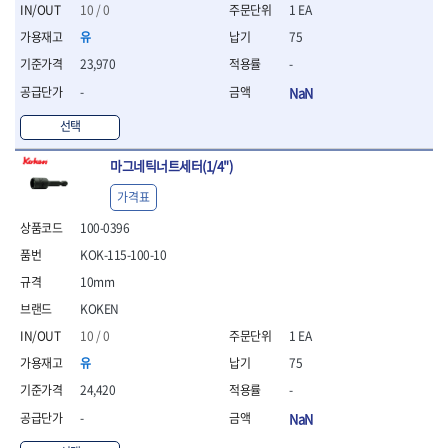
세터
- 콤프레셔
- 토크드라이버핸들
- 오일휠타소켓
- 각도절단기
10 / 0
1 EA
- 작업대
STAHLWILLE
STANZANI
- 비트아답타
- 토크드라이버세트
- 레버바
- 플런지쏘
- 물림쇠
유
75
SWANSON
TEFENPLAST
- 충전드릴용롱소켓
- 토크드라이버
- 호스클램프플라이어
- 블로워
- 측정기
23,970
-
- 나비볼트소켓
TENGU
THETA -직판오일등
- 토크드라이버블레이드
- 피스톤링컴프레셔
- 밴드쏘
- 디지털습도측정기
- 스파크플러그소켓
- 다이얼토크렌치
THETA-공구함
THETA-드라이버
- 드로우핸들
-
NaN
- 원형톱
- 지그그리퍼시스템
- 비트소켓레일세트
- 토크멀티플라이어
- 판금돌리
THETA-랜턴
THETA-망치
- 해머드릴
- 치즐
선택
- 임팩비트소켓
- 토크렌치비트홀다헤드
- 스파크플러그플라이어
- 임팩드라이버
- 치즐세트
THETA-몽키
THETA-소켓비트
- 조인트
- 가방/케이스
- 범핑망치
- 로터리해머
- 파팅툴
THETA-스패너
THETA-운반구
마그네틱너트세터(1/4")
- 세미롱임팩소켓
- 픽업툴
- 라쳇렌치
- 터닝툴세트
절삭공구
THETA-자동몽키
THETA-자석소켓
- 라쳇헤드
- 클립플라이어
- 전동가위
가격표
- 할로윙툴
- 홀쏘날
THETA-전동악세서리
THETA-측정
- 임팩아답타
- 허브캡풀러
- 직쏘
- 캘리퍼
- 바이메탈홀쏘날
100-0396
- 비트홀다
THETA-커터,가위
THETA-핸드카트
- 산소센서소켓
- 멀티커터
- 잭나이프
- 하이스드릴
- 볼L렌치세트
KOK-115-100-10
THETA-헤라
THOMAS FLINN
- 클립리무버
- 광택기
- 스코프세트
- 하이스코발트드릴
- L렌치세트
- 자석접시
TOP
TOPTUL
- 앵글그라인더
10mm
- 조각세트
- 드릴세트
- 볼L렌치
- 작업용등받이
- 샌딩머신
- 크래프트카버세트
TORMEK
TRACER
- 아바
KOKEN
- L렌치
- 자동차전용공구
- 밴드쏘
- 말렛스위프
- 반대탭
TSUNESABURO
TUOFU
10 / 0
1 EA
- 별렌치세트
- 타이어레버
- 콤보세트
- 목공용망치
- 톱날
TWOCHERRYS
UVEX
- 별렌치
- 스크래퍼
유
75
- 충전광택기
- 절단석
대패
VALLORBE
VAUGHAN
- T렌치
- 후크드라이버
- 로터리해머
24,420
-
- 원형톱날
- 스크래퍼
- T렌치세트
VBW
VESSEL
- 너트그립소켓
- 배터리
- 핸드툴세트
-
NaN
- 접렌치
WALTER
WERA
- 충전기
임팩휠너트소켓
- 다이아몬드휠
- 접별렌치