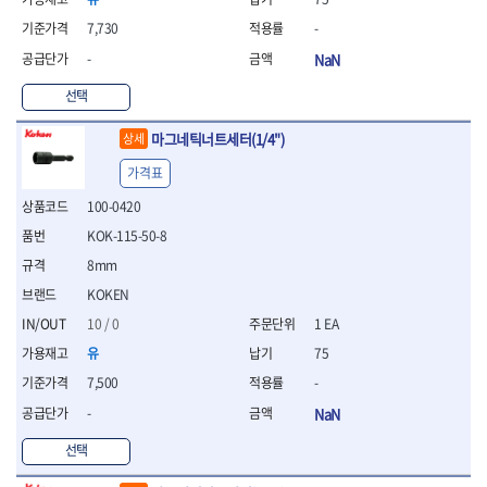
연마용품
- 조줄
7,730
-
- 철공용줄
-
NaN
- 목공용줄
- 조줄세트
선택
- 판금줄홀더
- 줄
마그네틱너트세터(1/4")
상세
공구함.공구집
가격표
- 공구함
100-0420
- 탑체스터
KOK-115-50-8
- 플라스틱이동공구함
- 공구통
8mm
- 기타공구
KOKEN
- 공구가방
10 / 0
1 EA
기타 작업공구
유
75
- 헤라
- 케이스
7,500
-
- 수리키트
-
NaN
- 고정링/링
선택
- 핀