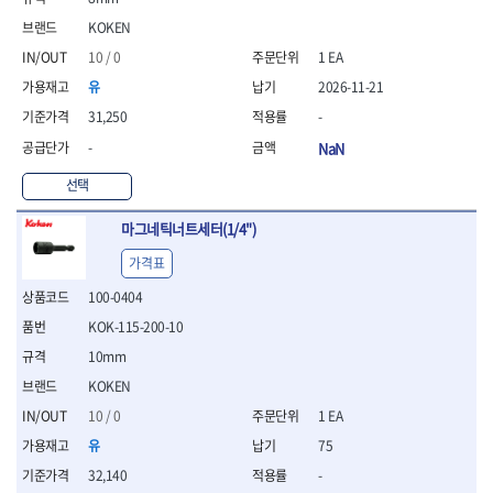
- 니퍼 외
KOKEN
- 바이스플라이어
10 / 0
1 EA
- 옵셋렌치
- 공구함세트
유
2026-11-21
- 콤비네이션렌치
31,250
-
- 양구스패너
-
NaN
- 라쳇콤비네이션렌치
- 라쳇옵셋렌치
선택
- 콤비네이션렌치세트
- 플레어너트렌치
마그네틱너트세터(1/4")
- 양구스패너세트
가격표
- 옵셋렌치세트
- 라쳇콤비네이션렌치세
100-0404
트
KOK-115-200-10
- 몽키스패너
10mm
- 라쳇콤비네이션세트
KOKEN
- 라쳇렌치
- 함마렌치
10 / 0
1 EA
- 멀티플라이어
유
75
- 미니라쳇세트
32,140
-
- 기타