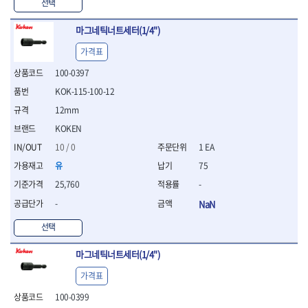
WIHA
WOODCRAFT
- 청소기
선택
- 임팩휠너트소켓
- 테이블쏘
- T별렌치세트
- 오토해머
XCELITE
XPROTOOL-기어렌치
- 원형톱날
- 깃발형별렌치
마그네틱너트세터(1/4")
ZETA
ZETA(LED)
전동악세서리
- 샌딩디스크
- 너트T렌치
- 충전드릴용소켓
ZETA(PVC커터)
ZETA(라디에이터)
- 스크롤쏘날
가격표
- 별T렌치
- 전동비트롱소켓
- 숫돌
ZETA(비트셋트)
ZETA(자화기)
- 소켓비트세트
100-0397
- 드릴비트
- 다이아몬드숫돌
- 공구세트
ZETA(커터)
ZONE KING
KOK-115-100-12
- 비트세트
- 원형톱날/루터비트
- 드라이버세트
가드맨
게링 HSS
- 드릴척
- 루터비트
12mm
- 렌치세트
게링 HSS-CO
나노원
- 육각비트
- 루터비트세트
- 육각드라이버
KOKEN
나이텍스
대건
- 퀵릴리스비트소켓
- 직쏘날
- 드라이버
10 / 0
1 EA
대건케이블
동해
- 전동비트소켓
- 디지털앵글파인더
- 타격드라이버
- 롱자석소켓
유
75
디월트
디월트 인버터 발전기
- 띠톱날
- 양용드라이버
- 소켓아답타
- 모종삽
라이트 세이키
맘모스
- 너트드라이버
25,760
-
- 악세서리
- 갈퀴
- 별드라이버
멜텍
미주산업
-
NaN
- 청소기
- 호미
- 일자드라이버
바람돌이
백마
- 컷쏘날
- 스포크
선택
- 십자드라이버
벡스
북성
- 원형톱날
- 파종기
- 포지드라이버
스팀코리아
아임삭
- 홈클리너
마그네틱너트세터(1/4")
- 라운드너트드라이버
에어공구
에버그린
에코파워팩
- 제초기
- 양용드라이버핸들
- 에어라쳇렌치
가격표
에코플로우
엠파이어
- 삽
- 포켓양용드라이버
- 에어임팩렌치
- 괭이
100-0399
우주전열(겨울)
우주전열(여름)
- 드라이버날
- 에어드릴