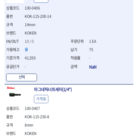
- 절연전공칼
100-0406
- 절연안전모
- 절연매트
KOK-115-200-14
- 방폭소켓
14mm
- 방폭라쳇핸들
KOKEN
- 방폭콤비네이션렌치
10 / 0
1 EA
- 방폭함마스패너
- 절연일자드라이버
유
75
- 절연별드라이버
41,550
-
- 절연드라이버세트
-
NaN
- 스트리퍼
- 라쳇케이블커터
선택
- 자동스트리퍼
- 케이블스트리퍼
마그네틱너트세터(1/4")
- 압착기
가격표
- 핀셋
- 절연공구세트
100-0407
- 절연비트홀다
KOK-115-250-8
- 절연비트홀다드라이버
8mm
- 방폭망치
- 절연L렌치
KOKEN