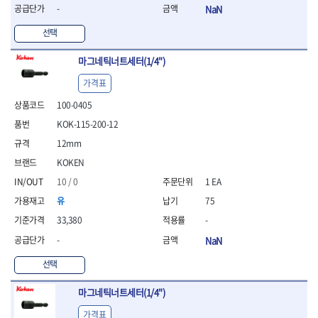
- 라쳇 드라이버
-
NaN
- 라쳇스패너
선택
- 스피드렌치
- 모터렌치
마그네틱너트세터(1/4")
- 함마스패너
가격표
절연.전설.방폭공구
- 절연옵셋렌치
100-0405
- 절연연결대
KOK-115-200-12
- 절연드라이버
12mm
- 절연스패너
- 절연T렌치
KOKEN
- 절연소켓
10 / 0
1 EA
- 절연별소켓
유
75
- 절연별비트소켓
- 절연육각비트소켓
33,380
-
- 절연라쳇핸들
-
NaN
- 절연렌치
선택
- 절연토크렌치
- 절연콤비네이션렌치
마그네틱너트세터(1/4")
- 절연링렌치
- 절연플라이어
가격표