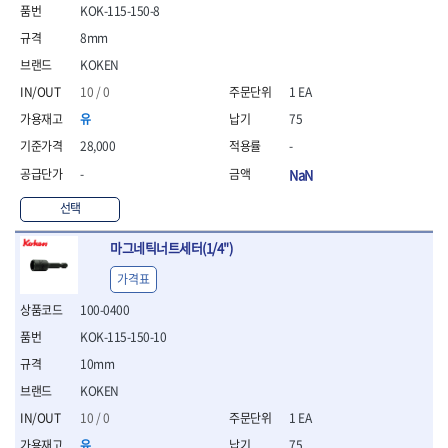
- 통나무쪼개기
- 날교환드라이버세트
- 에어오비탈센더
이젠
이홈
KOK-115-150-8
- 전동대패
- 드라이버핸들
- 에어드라이버
일레드
조란
8mm
- 가든툴세트
- 비트세트
- 에어다이그라인더
츠노다(TTC)
콰이어트존
KOKEN
- 비트홀다드라이버
- 에어멀티샌더
연마기계
타이거(TIGER)
플렉스-절단석
10 / 0
1 EA
- 비트홀다드라이버세트
- 에어앵글그라인더
- 습식그라인더
협성
황금손
- 드라이버블레이드
- 에어리베터기
- 건식그라인더
유
75
- 비트드라이버
- 타이어압력게이지
- 연마지그
28,000
-
- 별비트
- 에어밸트샌더
- 연마숫돌
-
NaN
- 육각비트
- 에어원형샌더
- 기타 악세사리
- 검전드라이버
- 에어폴리셔
목공기계
선택
- 육각T렌치
- 에어톱
- 루터, 루터테이블
- 전동비트홀다
- 에어펀치
마그네틱너트세터(1/4")
- 샌더폴리셔
- 드라이버비트세트
- 에어스프레이건
기타목공구
가격표
- 옵셋드라이버
- 에어원터치카플러
- 클램프
- 스크래퍼드라이버
- 에어건
100-0400
- 시계드라이버
운반기기
KOK-115-150-10
- 정밀드라이버
- 데크트럭
10mm
- 기어렌치
- 핸드카트
- 육각복스드라이버
KOKEN
- 운반대차
- 스크류드라이버
- 운반가방
10 / 0
1 EA
- 툴첵플러스
유
75