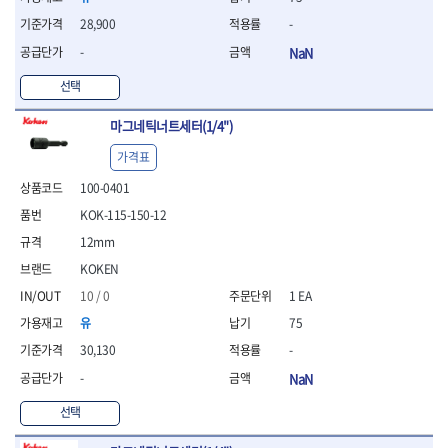
- 조절식렌치
- 볼트세터
28,900
-
- 너트드라이버
-
NaN
- 자화기
- 레이저팁 드라이버
선택
- 라쳇렌치
마그네틱너트세터(1/4")
- 임팩엑스트라롱소켓
- 파워렌치
가격표
- 드릴척아답타
100-0401
- 조인트플러그소켓
- 옵셋렌치
KOK-115-150-12
- 파워렌치
12mm
- 소켓홀더
KOKEN
- 클라이밍비트
- 토크아답타
10 / 0
1 EA
- 비트소켓세트
유
75
- 포지비트
30,130
-
- 일자비트
-
NaN
- 임팩별비트
- 임팩일자비트
선택
- 임팩포지비트
- 임팩십자비트