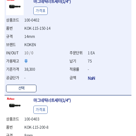
마그네틱너트세터(1/4")
- 십자비트
가격표
- 임팩별비트소켓
- 임팩XZN비트소켓
100-0402
- 십자비트소켓
KOK-115-150-14
- 일자비트소켓
14mm
- XZN비트
- 임팩XZN비트
KOKEN
- 라쳇핸들세트
10 / 0
1 EA
- 사각비트
유
75
- 토크드라이버
- 포지비트소켓
38,300
-
- 임팩포지비트소켓
-
NaN
플라이어,몽키,스패너
선택
- 뻰치
- 편구스패너
마그네틱너트세터(1/4")
- 플라이어
- 니퍼
가격표
- 롱노우즈
100-0403
- 스냅링플라이어
KOK-115-200-8
- 그룹조인트플라이어
- 케이블커터
8mm