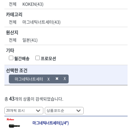
DH신바람
DMT
전체
KOKEN(43)
- 육각비트소켓
- 유압전선압착기
산업.안전.웰딩.
목공공구.목공
EIGHT
EISHIN
- 임팩육각비트소켓
- 듀잇밴더
계절
기계
카테고리
EKLIND
ELIPSE
- 별비트소켓
- 마이크로드레인
전체
마그네틱너트세터(43)
ENGINEER
EXPERT
- XZN비트소켓
- 마이크로릴
산업, 생활용품
조각도.끌
FASTCAP
FISKARS
- 임팩육각비트
- 시스네이크컴팩
원산지
- 펜
- 평도
- 임팩비트
- 시스네이크미니릴
FLAG
FLEX
- 나사고정제
- 아사도
전체
일본(41)
- 임팩비트홀더
- 시스네이크
FLEXCUT
FORREST
- 배관밀봉제
- 환도
- 유니버셜조인트
- 배관검사용모니터
기타
GIANTLOK
HALDER
- 윤활방청제
- 심환도
- 아답타
- 내시경카메라
- 선글라스, 고글
- 곡환도
HAZET
HIOKI
월간배송
프로모션
- 연결대
- 라인송신기
- 설치형가림막
- 삼각도
HIT
IR
- 임팩연결대
- 탐지용수신기
- 블로워
- 곡아사도
선택한 조건
IRWIN
ISOTOOL
- 볼연결대
- 콤비네이션청소기
- 전선릴
- 곡삼각도
JOKARI
KAKURI
마그네틱너트세터
- 볼연결대세트
- 수동스피너
- 연장선
- 조각도
- 라쳇핸들
- 프렉스샤프트
Katimax
KAWASA
- 마카
- 대형평도
- 퀵릴리스라쳇핸들
- 액세서리
KBS
KHEIRON
- 매직
- 조각도세트
- 플렉시블라쳇핸들
- 전동드럼머신
43
총
개의 상품이 검색되었습니다.
KLEIN
KNIPEX
- 작업등
- D형조각도
- 단축라쳇핸들
- 스프링청소기
- 케이블타이
- 카빙나이프
KOKEN
KOMELON
- 라쳇아답터
- 고압파이프세척기
- 스피커
- 나이프
측정공구.절삭
자동차공구.장
KTC
KUKEN
- 수동복스대
- 건/습식 청소기
- 스코프
공구
비
안전용품
LENOX(사입)
LENOX(수입)
- 스핀드라이버
- 청소기악세서리
마그네틱너트세터(1/4")
- 손도끼
- 안전안경
LIENIELSEN
LOCTITE
- 소켓레일세트
- 체인파이프렌치
- 목공용끌