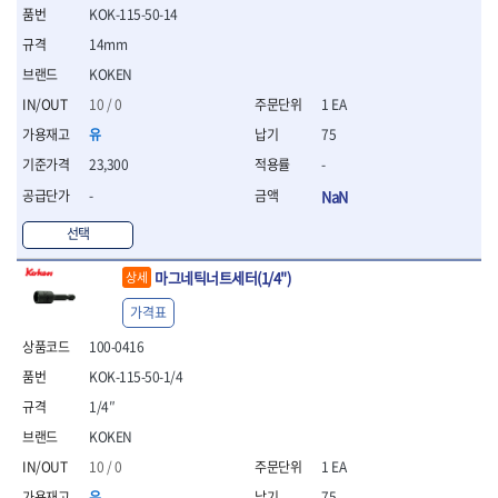
KOK-115-50-14
- 평치즐
- 핀펀치세트
14mm
- 펀치
KOKEN
- 펀치세트
10 / 0
1 EA
- 톱대
- 용접용품
유
75
- 빠루
23,300
-
- 철공끌
-
NaN
원예.사무용품
선택
- 커터칼
- 전지가위
마그네틱너트세터(1/4")
상세
- 정글칼
- 전정톱
가격표
- 접톱
100-0416
- 목공톱
- 고지톱
KOK-115-50-1/4
- 다목적가위
1/4″
- 안전커터칼
KOKEN
- 휠메저
10 / 0
1 EA
- 마킹
유
75