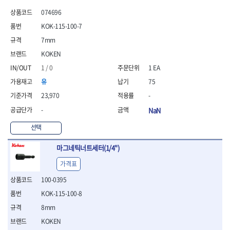
- 안전고글
측정도구
자동차용장비
- 롱소켓레일세트
- 동파이프커터
LOGOSOL(AGMA)
LONCIN
- 목공용끌세트
074696
- 방진마스크
- 자
- 타이어탈착기
- 육각비트소켓레일세트
- 플라스틱파이프커터
MACHAN
MAFELL
- 나무상자케이스
- 방독마스크
- 줄자
- 타이어휠발란스
- 소켓세트
- 디버러
KOK-115-100-7
MARTOR
MAYHEW
- 버니셔
- 보호복
- 컴퍼스
- 판금작기세트
- 스터드풀러
- 동파이프확관기세트
7mm
- 끌
MCC
MEGA
- 장갑
- 분도기
- 리프트
- 너트트위스터
- 전동오스타세트
- 가우지
KOKEN
MORSE
NANIWA
- 낙하방지코드
- 수평기
- 판금계측자
- 볼트트위스터
- 배관내시경
- 조각칼
- 무릎 보호대
NICHOLSON
Norton
- 테파게이지
- 핸드훅크
1 / 0
1 EA
- 탭홀더
- 배관청소기
- 끌세트
- 레이저메타
- 엔진홀드
OLSON
OSEIN
- 다이홀더
- 하수구청소기
전기.계절상품
유
75
- 대패
- 기타 측정도구
- 코끼리잭
- T형소켓렌치
- 오거
PB
PFEIL
- 열풍기
- 톱
23,970
-
- 검전테스터
- 가래지잭
- 옵셋라쳇렌치
- 커터
- 히터
PICA
PICARD
- 대패날
-
NaN
- 라쳇렌치세트
- 스프링헤드
- 충전식분무기
토크렌치
자동차용공구
PROXXON
RICHMOND
- 미니터닝세트
- 임팩드라이버
- PVC커터
- 선풍기
- 토크렌치바디
- 플레어너트소켓
선택
- 포스너비트
RIDGID
ROBERTSORBY
- 임팩드라이버세트
- 기타 악세사리
- 용접기
- 토크렌치
- 인젝터스페셜소켓
- 악세사리
ROTARY LIFT
ROTHENBERGER
- 비트라쳇핸들
- 콤프레샤
- LED충전식작업등
- 디지탈토크렌치
- 드레인플러그소켓
마그네틱너트세터(1/4")
- 클로스샌딩롤
RUBI
RUKO
- 비트
- LED램프
- 토크렌치라쳇헤드
- 벨트텐션풀리렌치
전동.충전공구
- 스프레이건
가격표
RYOBI
S.Djarv Hantverk AB
- 파워비트
- 예초기
- 토크렌치스패너헤드
- 리무버
- 드릴
- 작업용톱
- 양용드라이버비트
SCANGRIP
Scanprobe
- 라디에이터
- 토크렌치링헤드
- 드래그링크소켓
100-0395
- 드라이버
- 송곳
- 파워비트세트
- 심지난로
- 토크아답타
SENCI
SHINANO
- 록너트버스터
- 임팩렌치
- 각끌
KOK-115-100-8
- 너트세터
- 온수 히터
- 크로우풋
- 토션바
SHOPVAC
SICE
- 샌더
- 측정자
8mm
- 마그네틱너트세터
- 열선
- 토크테스터기
- 임팩뒤바퀴휠너트소켓
- 앵글그라인더
- 클립
SKIL
SMOOS
- 슬라이딩마그네틱너트
- 정온선
KOKEN
- 비디오스코프
- 반사경
- 컷쏘
- 컴파스
SOURCE
SPARTAN