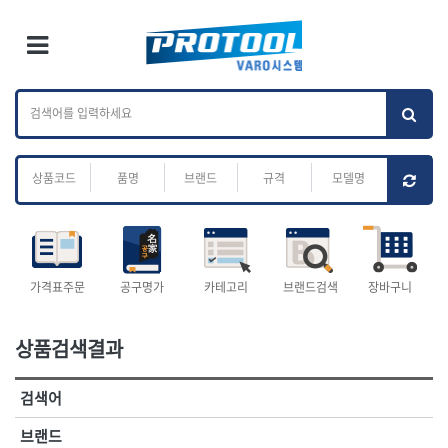
×
Ri
×
Toggle Menu
카테고리 검색
브랜드 검색
To
작업공구.종합
배관.전동.에어.
가나다
ABC
M
공구
운반
전체
ㄱ
ㄴ
ㄷ
ㄹ
ㅁ
ㅂ
ㅅ
ㅇ
ㅈ
소켓,렌치,드라이버
배관공구.장비
ㅊ
ㅋ
ㅌ
ㅍ
ㅎ
- 소켓
- 파이프렌치
- 롱소켓
- 스트랩락파이프핸들
- 세미롱소켓
- 파이프커터
전체
- 엑스트라롱소켓
- 튜빙커터
- 임팩소켓
- 리머
1-DAY
ABC
가격표주문
공구명가
카테고리
브랜드검색
장바구니
- 임팩세미롱소켓
- 밴더
ACE POWER
Armor Tool, LLC
- 임팩롱소켓
- 동파이프확관기
AURIOU
Benchcrafted
- 유니버셜소켓
- 파이프나사산가공기
상품검색결과
BHS(영창망치)
BTK
- 별소켓
- 오스타세트
CHANNELLOCK
CMO
- 롱별소켓
- 파이프가공기
검색어
- 임팩별소켓
- 바이스
CMT
CP
- 임팩롱별소켓
- 파이프스탠드
CROWN
DEWIT
브랜드
- 비트소켓
- 파이프바이스