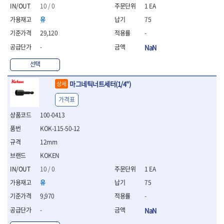
- 절연펜치
10 / 0
1 EA
- 절연니퍼
유
75
- 절연가위
- 절연비트
29,120
-
- 절연드라이버교체날
-
NaN
- 절연공구세트
- 절연라쳇렌치
선택
- 절연라쳇렌치세트
마그네틱너트세터(1/4")
상세
- 절연볼트커터
- 절연아답타
가격표
- 절연펀치
100-0413
- 기타
- 방폭연결대
KOK-115-50-12
- 방폭옵셋렌치
12mm
- 방폭니퍼
KOKEN
- 방폭펜치
- 방폭플라이어
10 / 0
1 EA
- 방폭가위
유
75
- 방폭렌치
9,970
-
- 방폭스패너
-
NaN
- 방폭비트소켓
- 방폭아답타