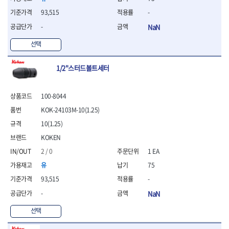
- 조절식렌치
- 볼트세터
93,515
-
- 너트드라이버
-
NaN
- 자화기
- 레이저팁 드라이버
선택
- 라쳇렌치
- 임팩엑스트라롱소켓
1/2"스터드볼트세터
- 파워렌치
- 드릴척아답타
100-8044
- 조인트플러그소켓
- 옵셋렌치
KOK-24103M-10(1.25)
- 파워렌치
10(1.25)
- 소켓홀더
KOKEN
- 클라이밍비트
- 토크아답타
2 / 0
1 EA
- 비트소켓세트
유
75
- 포지비트
93,515
-
- 일자비트
-
NaN
- 임팩별비트
- 임팩일자비트
선택
- 임팩포지비트
- 임팩십자비트