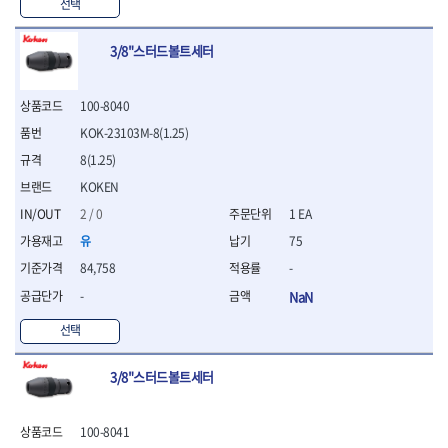
WIHA
WOODCRAFT
- 청소기
선택
- 임팩휠너트소켓
- 테이블쏘
- T별렌치세트
- 오토해머
XCELITE
XPROTOOL-기어렌치
- 원형톱날
- 깃발형별렌치
ZETA
ZETA(LED)
전동악세서리
3/8"스터드볼트세터
- 샌딩디스크
- 너트T렌치
- 충전드릴용소켓
ZETA(PVC커터)
ZETA(라디에이터)
- 스크롤쏘날
- 별T렌치
- 전동비트롱소켓
- 숫돌
ZETA(비트셋트)
ZETA(자화기)
- 소켓비트세트
100-8040
- 드릴비트
- 다이아몬드숫돌
- 공구세트
ZETA(커터)
ZONE KING
KOK-23103M-8(1.25)
- 비트세트
- 원형톱날/루터비트
- 드라이버세트
가드맨
게링 HSS
- 드릴척
- 루터비트
8(1.25)
- 렌치세트
게링 HSS-CO
나노원
- 육각비트
- 루터비트세트
- 육각드라이버
KOKEN
나이텍스
대건
- 퀵릴리스비트소켓
- 직쏘날
- 드라이버
2 / 0
1 EA
대건케이블
동해
- 전동비트소켓
- 디지털앵글파인더
- 타격드라이버
- 롱자석소켓
유
75
디월트
디월트 인버터 발전기
- 띠톱날
- 양용드라이버
- 소켓아답타
- 모종삽
라이트 세이키
맘모스
- 너트드라이버
84,758
-
- 악세서리
- 갈퀴
- 별드라이버
멜텍
미주산업
-
NaN
- 청소기
- 호미
- 일자드라이버
바람돌이
백마
- 컷쏘날
- 스포크
선택
- 십자드라이버
벡스
북성
- 원형톱날
- 파종기
- 포지드라이버
스팀코리아
아임삭
- 홈클리너
- 라운드너트드라이버
에어공구
3/8"스터드볼트세터
에버그린
에코파워팩
- 제초기
- 양용드라이버핸들
- 에어라쳇렌치
에코플로우
엠파이어
- 삽
- 포켓양용드라이버
- 에어임팩렌치
- 괭이
100-8041
우주전열(겨울)
우주전열(여름)
- 드라이버날
- 에어드릴