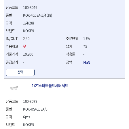
- 절연전공칼
100-8049
- 절연안전모
- 절연매트
KOK-4103A-1/4(28)
- 방폭소켓
1/4(28)
- 방폭라쳇핸들
KOKEN
- 방폭콤비네이션렌치
2 / 0
1 EA
- 방폭함마스패너
- 절연일자드라이버
무
75
- 절연별드라이버
19,200
-
- 절연드라이버세트
-
NaN
- 스트리퍼
- 라쳇케이블커터
선택
- 자동스트리퍼
- 케이블스트리퍼
1/2"스터드볼트세터세트
- 압착기
- 핀셋
- 절연공구세트
100-8079
- 절연비트홀다
KOK-RS4103A/6
- 절연비트홀다드라이버
6pcs
- 방폭망치
- 절연L렌치
KOKEN