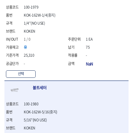
- 안전고글
측정도구
자동차용장비
- 롱소켓레일세트
- 동파이프커터
LOGOSOL(AGMA)
LONCIN
- 목공용끌세트
100-1979
- 방진마스크
- 자
- 타이어탈착기
- 육각비트소켓레일세트
- 플라스틱파이프커터
MACHAN
MAFELL
- 나무상자케이스
- 방독마스크
- 줄자
- 타이어휠발란스
- 소켓세트
- 디버러
KOK-162W-1/4(중지)
MARTOR
MAYHEW
- 버니셔
- 보호복
- 컴퍼스
- 판금작기세트
- 스터드풀러
- 동파이프확관기세트
1/4″(NO USE)
- 끌
MCC
MEGA
- 장갑
- 분도기
- 리프트
- 너트트위스터
- 전동오스타세트
- 가우지
KOKEN
MORSE
NANIWA
- 낙하방지코드
- 수평기
- 판금계측자
- 볼트트위스터
- 배관내시경
- 조각칼
- 무릎 보호대
NICHOLSON
Norton
- 테파게이지
- 핸드훅크
1 / 0
1 EA
- 탭홀더
- 배관청소기
- 끌세트
- 레이저메타
- 엔진홀드
OLSON
OSEIN
- 다이홀더
- 하수구청소기
전기.계절상품
유
75
- 대패
- 기타 측정도구
- 코끼리잭
- T형소켓렌치
- 오거
PB
PFEIL
- 열풍기
- 톱
25,310
-
- 검전테스터
- 가래지잭
- 옵셋라쳇렌치
- 커터
- 히터
PICA
PICARD
- 대패날
-
NaN
- 라쳇렌치세트
- 스프링헤드
- 충전식분무기
토크렌치
자동차용공구
PROXXON
RICHMOND
- 미니터닝세트
- 임팩드라이버
- PVC커터
- 선풍기
- 토크렌치바디
- 플레어너트소켓
선택
- 포스너비트
RIDGID
ROBERTSORBY
- 임팩드라이버세트
- 기타 악세사리
- 용접기
- 토크렌치
- 인젝터스페셜소켓
- 악세사리
ROTARY LIFT
ROTHENBERGER
- 비트라쳇핸들
- 콤프레샤
- LED충전식작업등
- 디지탈토크렌치
- 드레인플러그소켓
- 클로스샌딩롤
볼트세터
RUBI
RUKO
- 비트
- LED램프
- 토크렌치라쳇헤드
- 벨트텐션풀리렌치
전동.충전공구
- 스프레이건
RYOBI
S.Djarv Hantverk AB
- 파워비트
- 예초기
- 토크렌치스패너헤드
- 리무버
- 드릴
- 작업용톱
- 양용드라이버비트
SCANGRIP
Scanprobe
- 라디에이터
- 토크렌치링헤드
- 드래그링크소켓
100-1980
- 드라이버
- 송곳
- 파워비트세트
- 심지난로
- 토크아답타
SENCI
SHINANO
- 록너트버스터
- 임팩렌치
- 각끌
KOK-162W-5/16(중지)
- 너트세터
- 온수 히터
- 크로우풋
- 토션바
SHOPVAC
SICE
- 샌더
- 측정자
5/16″(NO USE)
- 마그네틱너트세터
- 열선
- 토크테스터기
- 임팩뒤바퀴휠너트소켓
- 앵글그라인더
- 클립
SKIL
SMOOS
- 슬라이딩마그네틱너트
- 정온선
KOKEN
- 비디오스코프
- 반사경
- 컷쏘
- 컴파스
SOURCE
SPARTAN