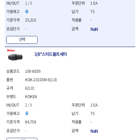
세터
- 콤프레셔
- 토크드라이버핸들
- 오일휠타소켓
- 각도절단기
1 / 0
1 EA
- 작업대
STAHLWILLE
STANZANI
- 비트아답타
- 토크드라이버세트
- 레버바
- 플런지쏘
- 물림쇠
유
75
SWANSON
TEFENPLAST
- 충전드릴용롱소켓
- 토크드라이버
- 호스클램프플라이어
- 블로워
- 측정기
25,310
-
- 나비볼트소켓
TENGU
THETA -직판오일등
- 토크드라이버블레이드
- 피스톤링컴프레셔
- 밴드쏘
- 디지털습도측정기
- 스파크플러그소켓
- 다이얼토크렌치
THETA-공구함
THETA-드라이버
- 드로우핸들
-
NaN
- 원형톱
- 지그그리퍼시스템
- 비트소켓레일세트
- 토크멀티플라이어
- 판금돌리
THETA-랜턴
THETA-망치
- 해머드릴
- 치즐
선택
- 임팩비트소켓
- 토크렌치비트홀다헤드
- 스파크플러그플라이어
- 임팩드라이버
- 치즐세트
THETA-몽키
THETA-소켓비트
- 조인트
- 가방/케이스
- 범핑망치
- 로터리해머
- 파팅툴
THETA-스패너
THETA-운반구
- 세미롱임팩소켓
3/8"스터드볼트세터
- 픽업툴
- 라쳇렌치
- 터닝툴세트
절삭공구
THETA-자동몽키
THETA-자석소켓
- 라쳇헤드
- 클립플라이어
- 전동가위
- 할로윙툴
- 홀쏘날
THETA-전동악세서리
THETA-측정
- 임팩아답타
- 허브캡풀러
- 직쏘
- 캘리퍼
- 바이메탈홀쏘날
100-8039
- 비트홀다
THETA-커터,가위
THETA-핸드카트
- 산소센서소켓
- 멀티커터
- 잭나이프
- 하이스드릴
- 볼L렌치세트
KOK-23103M-6(1.0)
THETA-헤라
THOMAS FLINN
- 클립리무버
- 광택기
- 스코프세트
- 하이스코발트드릴
- L렌치세트
- 자석접시
TOP
TOPTUL
- 앵글그라인더
6(1.0)
- 조각세트
- 드릴세트
- 볼L렌치
- 작업용등받이
- 샌딩머신
- 크래프트카버세트
TORMEK
TRACER
- 아바
KOKEN
- L렌치
- 자동차전용공구
- 밴드쏘
- 말렛스위프
- 반대탭
TSUNESABURO
TUOFU
2 / 0
1 EA
- 별렌치세트
- 타이어레버
- 콤보세트
- 목공용망치
- 톱날
TWOCHERRYS
UVEX
- 별렌치
- 스크래퍼
유
75
- 충전광택기
- 절단석
대패
VALLORBE
VAUGHAN
- T렌치
- 후크드라이버
- 로터리해머
84,758
-
- 원형톱날
- 스크래퍼
- T렌치세트
VBW
VESSEL
- 너트그립소켓
- 배터리
- 핸드툴세트
-
NaN
- 접렌치
WALTER
WERA
- 충전기
임팩휠너트소켓
- 다이아몬드휠
- 접별렌치