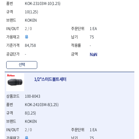
- 통나무쪼개기
- 날교환드라이버세트
- 에어오비탈센더
이젠
이홈
KOK-23103M-10(1.25)
- 전동대패
- 드라이버핸들
- 에어드라이버
일레드
조란
10(1.25)
- 가든툴세트
- 비트세트
- 에어다이그라인더
츠노다(TTC)
콰이어트존
KOKEN
- 비트홀다드라이버
- 에어멀티샌더
연마기계
타이거(TIGER)
플렉스-절단석
2 / 0
1 EA
- 비트홀다드라이버세트
- 에어앵글그라인더
- 습식그라인더
협성
황금손
- 드라이버블레이드
- 에어리베터기
- 건식그라인더
유
75
- 비트드라이버
- 타이어압력게이지
- 연마지그
84,758
-
- 별비트
- 에어밸트샌더
- 연마숫돌
-
NaN
- 육각비트
- 에어원형샌더
- 기타 악세사리
- 검전드라이버
- 에어폴리셔
목공기계
선택
- 육각T렌치
- 에어톱
- 루터, 루터테이블
- 전동비트홀다
- 에어펀치
- 샌더폴리셔
1/2"스터드볼트세터
- 드라이버비트세트
- 에어스프레이건
기타목공구
- 옵셋드라이버
- 에어원터치카플러
- 클램프
- 스크래퍼드라이버
- 에어건
100-8043
- 시계드라이버
운반기기
KOK-24103M-8(1.25)
- 정밀드라이버
- 데크트럭
8(1.25)
- 기어렌치
- 핸드카트
- 육각복스드라이버
KOKEN
- 운반대차
- 스크류드라이버
- 운반가방
2 / 0
1 EA
- 툴첵플러스
유
75