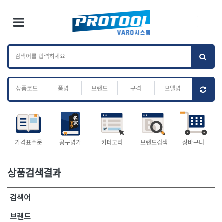
×
Ri
×
Toggle Menu
카테고리 검색
브랜드 검색
To
작업공구.종합
배관.전동.에어.
가나다
ABC
M
공구
운반
전체
ㄱ
ㄴ
ㄷ
ㄹ
ㅁ
ㅂ
ㅅ
ㅇ
ㅈ
소켓,렌치,드라이버
배관공구.장비
ㅊ
ㅋ
ㅌ
ㅍ
ㅎ
- 소켓
- 파이프렌치
- 롱소켓
- 스트랩락파이프핸들
- 세미롱소켓
- 파이프커터
전체
- 엑스트라롱소켓
- 튜빙커터
- 임팩소켓
- 리머
1-DAY
ABC
가격표주문
공구명가
카테고리
브랜드검색
장바구니
- 임팩세미롱소켓
- 밴더
ACE POWER
Armor Tool, LLC
- 임팩롱소켓
- 동파이프확관기
AURIOU
Benchcrafted
- 유니버셜소켓
- 파이프나사산가공기
상품검색결과
BHS(영창망치)
BTK
- 별소켓
- 오스타세트
CHANNELLOCK
CMO
- 롱별소켓
- 파이프가공기
검색어
- 임팩별소켓
- 바이스
CMT
CP
- 임팩롱별소켓
- 파이프스탠드
CROWN
DEWIT
브랜드
- 비트소켓
- 파이프바이스