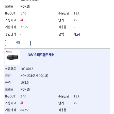
- 니퍼 외
KOKEN
- 바이스플라이어
1 / 0
1 EA
- 옵셋렌치
- 공구함세트
무
75
- 콤비네이션렌치
27,550
-
- 양구스패너
-
NaN
- 라쳇콤비네이션렌치
- 라쳇옵셋렌치
선택
- 콤비네이션렌치세트
- 플레어너트렌치
3/8"스터드볼트세터
- 양구스패너세트
- 옵셋렌치세트
- 라쳇콤비네이션렌치세
100-8042
트
KOK-23103M-10(1.5)
- 몽키스패너
10(1.5)
- 라쳇콤비네이션세트
KOKEN
- 라쳇렌치
- 함마렌치
2 / 0
1 EA
- 멀티플라이어
무
75
- 미니라쳇세트
84,758
-
- 기타