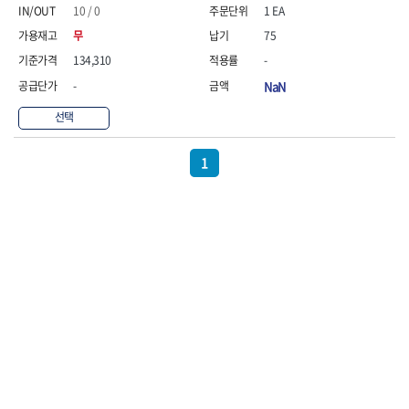
- 절연펜치
10 / 0
1 EA
- 절연니퍼
무
75
- 절연가위
- 절연비트
134,310
-
- 절연드라이버교체날
-
NaN
- 절연공구세트
- 절연라쳇렌치
선택
- 절연라쳇렌치세트
- 절연볼트커터
1
- 절연아답타
- 절연펀치
- 기타
- 방폭연결대
- 방폭옵셋렌치
- 방폭니퍼
- 방폭펜치
- 방폭플라이어
- 방폭가위
- 방폭렌치
- 방폭스패너
- 방폭비트소켓
- 방폭아답타