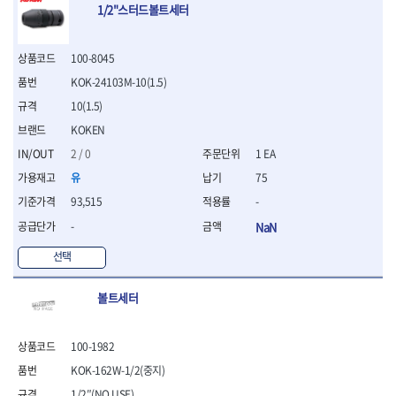
1/2"스터드볼트세터
- 십자비트
- 임팩별비트소켓
- 임팩XZN비트소켓
100-8045
- 십자비트소켓
KOK-24103M-10(1.5)
- 일자비트소켓
10(1.5)
- XZN비트
- 임팩XZN비트
KOKEN
- 라쳇핸들세트
2 / 0
1 EA
- 사각비트
유
75
- 토크드라이버
- 포지비트소켓
93,515
-
- 임팩포지비트소켓
-
NaN
플라이어,몽키,스패너
선택
- 뻰치
- 편구스패너
볼트세터
- 플라이어
- 니퍼
- 롱노우즈
100-1982
- 스냅링플라이어
KOK-162W-1/2(중지)
- 그룹조인트플라이어
- 케이블커터
1/2″(NO USE)