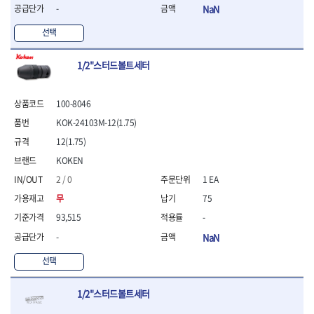
- 라쳇 드라이버
-
NaN
- 라쳇스패너
선택
- 스피드렌치
- 모터렌치
- 함마스패너
1/2"스터드볼트세터
절연.전설.방폭공구
- 절연옵셋렌치
100-8046
- 절연연결대
KOK-24103M-12(1.75)
- 절연드라이버
12(1.75)
- 절연스패너
- 절연T렌치
KOKEN
- 절연소켓
2 / 0
1 EA
- 절연별소켓
무
75
- 절연별비트소켓
- 절연육각비트소켓
93,515
-
- 절연라쳇핸들
-
NaN
- 절연렌치
선택
- 절연토크렌치
- 절연콤비네이션렌치
- 절연링렌치
1/2"스터드볼트세터
- 절연플라이어