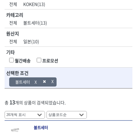
DH신바람
DMT
전체
KOKEN(13)
- 육각비트소켓
- 유압전선압착기
산업.안전.웰딩.
목공공구.목공
EIGHT
EISHIN
- 임팩육각비트소켓
- 듀잇밴더
계절
기계
카테고리
EKLIND
ELIPSE
- 별비트소켓
- 마이크로드레인
전체
볼트세터(13)
ENGINEER
EXPERT
- XZN비트소켓
- 마이크로릴
산업, 생활용품
조각도.끌
FASTCAP
FISKARS
- 임팩육각비트
- 시스네이크컴팩
원산지
- 펜
- 평도
- 임팩비트
- 시스네이크미니릴
FLAG
FLEX
- 나사고정제
- 아사도
전체
일본(10)
- 임팩비트홀더
- 시스네이크
FLEXCUT
FORREST
- 배관밀봉제
- 환도
- 유니버셜조인트
- 배관검사용모니터
기타
GIANTLOK
HALDER
- 윤활방청제
- 심환도
- 아답타
- 내시경카메라
- 선글라스, 고글
- 곡환도
HAZET
HIOKI
월간배송
프로모션
- 연결대
- 라인송신기
- 설치형가림막
- 삼각도
HIT
IR
- 임팩연결대
- 탐지용수신기
- 블로워
- 곡아사도
선택한 조건
IRWIN
ISOTOOL
- 볼연결대
- 콤비네이션청소기
- 전선릴
- 곡삼각도
JOKARI
KAKURI
볼트세터
- 볼연결대세트
- 수동스피너
- 연장선
- 조각도
- 라쳇핸들
- 프렉스샤프트
Katimax
KAWASA
- 마카
- 대형평도
- 퀵릴리스라쳇핸들
- 액세서리
KBS
KHEIRON
- 매직
- 조각도세트
- 플렉시블라쳇핸들
- 전동드럼머신
13
총
개의 상품이 검색되었습니다.
KLEIN
KNIPEX
- 작업등
- D형조각도
- 단축라쳇핸들
- 스프링청소기
- 케이블타이
- 카빙나이프
KOKEN
KOMELON
- 라쳇아답터
- 고압파이프세척기
- 스피커
- 나이프
측정공구.절삭
자동차공구.장
KTC
KUKEN
- 수동복스대
- 건/습식 청소기
- 스코프
공구
비
안전용품
LENOX(사입)
LENOX(수입)
- 스핀드라이버
- 청소기악세서리
볼트세터
- 손도끼
- 안전안경
LIENIELSEN
LOCTITE
- 소켓레일세트
- 체인파이프렌치
- 목공용끌