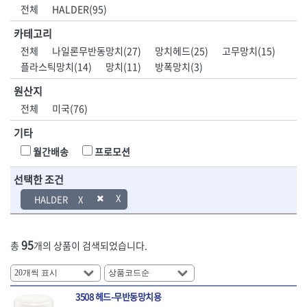
DH신바람
DMT
전체
HALDER(95)
- 육각비트소켓
- 유압전선압착기
산업.안전.웰딩.
목공공구.목공
EIGHT
EISHIN
- 임팩육각비트소켓
- 듀잇밴더
계절
기계
카테고리
EKLIND
ELIPSE
- 별비트소켓
- 마이크로드레인
전체
나일론무반동망치(27)
망치헤드(25)
고무망치(15)
ENGINEER
EXPERT
- XZN비트소켓
- 마이크로릴
산업, 생활용품
조각도.끌
플라스틱망치(14)
망치(11)
방폭망치(3)
FASTCAP
FISKARS
- 임팩육각비트
- 시스네이크컴팩
- 펜
- 평도
- 임팩비트
- 시스네이크미니릴
FLAG
FLEX
- 나사고정제
- 아사도
원산지
- 임팩비트홀더
- 시스네이크
FLEXCUT
FORREST
- 배관밀봉제
- 환도
전체
미국(76)
- 유니버셜조인트
- 배관검사용모니터
GIANTLOK
HALDER
- 윤활방청제
- 심환도
- 아답타
- 내시경카메라
기타
- 선글라스, 고글
- 곡환도
HAZET
HIOKI
- 연결대
- 라인송신기
- 설치형가림막
- 삼각도
HIT
IR
월간배송
프로모션
- 임팩연결대
- 탐지용수신기
- 블로워
- 곡아사도
IRWIN
ISOTOOL
- 볼연결대
- 콤비네이션청소기
- 전선릴
- 곡삼각도
선택한 조건
JOKARI
KAKURI
- 볼연결대세트
- 수동스피너
- 연장선
- 조각도
- 라쳇핸들
- 프렉스샤프트
Katimax
KAWASA
HALDER
- 마카
- 대형평도
- 퀵릴리스라쳇핸들
- 액세서리
KBS
KHEIRON
- 매직
- 조각도세트
- 플렉시블라쳇핸들
- 전동드럼머신
KLEIN
KNIPEX
- 작업등
- D형조각도
- 단축라쳇핸들
- 스프링청소기
95
총
개의 상품이 검색되었습니다.
- 케이블타이
- 카빙나이프
KOKEN
KOMELON
- 라쳇아답터
- 고압파이프세척기
- 스피커
- 나이프
측정공구.절삭
자동차공구.장
KTC
KUKEN
- 수동복스대
- 건/습식 청소기
- 스코프
공구
비
안전용품
LENOX(사입)
LENOX(수입)
- 스핀드라이버
- 청소기악세서리
- 손도끼
- 안전안경
3508 헤드-무반동망치용
LIENIELSEN
LOCTITE
- 소켓레일세트
- 체인파이프렌치
- 목공용끌