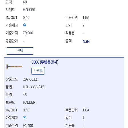
40
- 니퍼 외
HALDER
- 바이스플라이어
- 옵셋렌치
0 / 0
1 EA
- 공구함세트
유
7
- 콤비네이션렌치
79,000
-
- 양구스패너
- 라쳇콤비네이션렌치
-
NaN
- 라쳇옵셋렌치
선택
- 콤비네이션렌치세트
- 플레어너트렌치
3366 (무반동망치)
- 양구스패너세트
- 옵셋렌치세트
가격표
- 라쳇콤비네이션렌치세
207-0032
트
HAL-3366-045
- 몽키스패너
- 라쳇콤비네이션세트
45
- 라쳇렌치
HALDER
- 함마렌치
0 / 0
1 EA
- 멀티플라이어
유
7
- 미니라쳇세트
- 기타
91,400
-