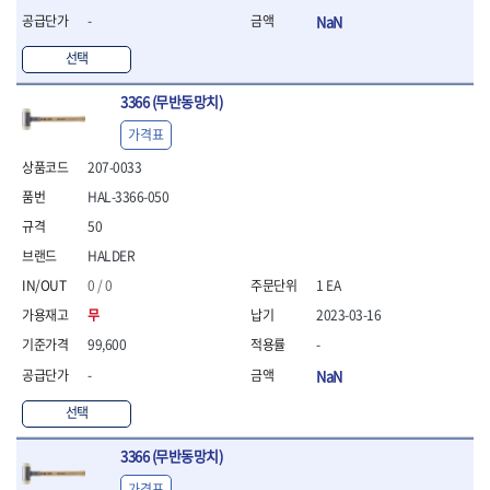
- 라쳇 드라이버
-
NaN
- 라쳇스패너
- 스피드렌치
선택
- 모터렌치
3366 (무반동망치)
- 함마스패너
절연.전설.방폭공구
가격표
- 절연옵셋렌치
207-0033
- 절연연결대
HAL-3366-050
- 절연드라이버
- 절연스패너
50
- 절연T렌치
HALDER
- 절연소켓
0 / 0
1 EA
- 절연별소켓
무
2023-03-16
- 절연별비트소켓
- 절연육각비트소켓
99,600
-
- 절연라쳇핸들
-
NaN
- 절연렌치
- 절연토크렌치
선택
- 절연콤비네이션렌치
- 절연링렌치
3366 (무반동망치)
- 절연플라이어
가격표