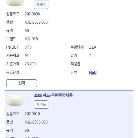
- 안전고글
측정도구
자동차용장비
- 롱소켓레일세트
- 동파이프커터
LOGOSOL(AGMA)
LONCIN
가격표
- 목공용끌세트
- 방진마스크
- 자
- 타이어탈착기
- 육각비트소켓레일세트
- 플라스틱파이프커터
MACHAN
MAFELL
- 나무상자케이스
207-0008
- 방독마스크
- 줄자
- 타이어휠발란스
- 소켓세트
- 디버러
MARTOR
MAYHEW
- 버니셔
- 보호복
- 컴퍼스
- 판금작기세트
- 스터드풀러
- 동파이프확관기세트
HAL-3508-060
- 끌
MCC
MEGA
- 장갑
- 분도기
- 리프트
- 너트트위스터
- 전동오스타세트
60
- 가우지
MORSE
NANIWA
- 낙하방지코드
- 수평기
- 판금계측자
- 볼트트위스터
- 배관내시경
- 조각칼
HALDER
- 무릎 보호대
NICHOLSON
Norton
- 테파게이지
- 핸드훅크
- 탭홀더
- 배관청소기
- 끌세트
- 레이저메타
- 엔진홀드
0 / 0
1 EA
OLSON
OSEIN
- 다이홀더
- 하수구청소기
전기.계절상품
- 대패
- 기타 측정도구
- 코끼리잭
- T형소켓렌치
- 오거
PB
PFEIL
- 열풍기
유
7
- 톱
- 검전테스터
- 가래지잭
- 옵셋라쳇렌치
- 커터
- 히터
PICA
PICARD
- 대패날
23,200
-
- 라쳇렌치세트
- 스프링헤드
- 충전식분무기
토크렌치
자동차용공구
PROXXON
RICHMOND
- 미니터닝세트
-
NaN
- 임팩드라이버
- PVC커터
- 선풍기
- 토크렌치바디
- 플레어너트소켓
- 포스너비트
RIDGID
ROBERTSORBY
- 임팩드라이버세트
- 기타 악세사리
- 용접기
- 토크렌치
- 인젝터스페셜소켓
선택
- 악세사리
ROTARY LIFT
ROTHENBERGER
- 비트라쳇핸들
- 콤프레샤
- LED충전식작업등
- 디지탈토크렌치
- 드레인플러그소켓
- 클로스샌딩롤
RUBI
RUKO
- 비트
- LED램프
- 토크렌치라쳇헤드
- 벨트텐션풀리렌치
3508 헤드-무반동망치용
전동.충전공구
- 스프레이건
RYOBI
S.Djarv Hantverk AB
- 파워비트
- 예초기
- 토크렌치스패너헤드
- 리무버
- 드릴
- 작업용톱
가격표
- 양용드라이버비트
SCANGRIP
Scanprobe
- 라디에이터
- 토크렌치링헤드
- 드래그링크소켓
- 드라이버
- 송곳
- 파워비트세트
- 심지난로
207-0010
- 토크아답타
SENCI
SHINANO
- 록너트버스터
- 임팩렌치
- 각끌
- 너트세터
- 온수 히터
- 크로우풋
- 토션바
SHOPVAC
SICE
- 샌더
- 측정자
HAL-3508-080
- 마그네틱너트세터
- 열선
- 토크테스터기
- 임팩뒤바퀴휠너트소켓
- 앵글그라인더
- 클립
SKIL
SMOOS
80
- 슬라이딩마그네틱너트
- 정온선
- 비디오스코프
- 반사경
- 컷쏘
- 컴파스
SOURCE
SPARTAN