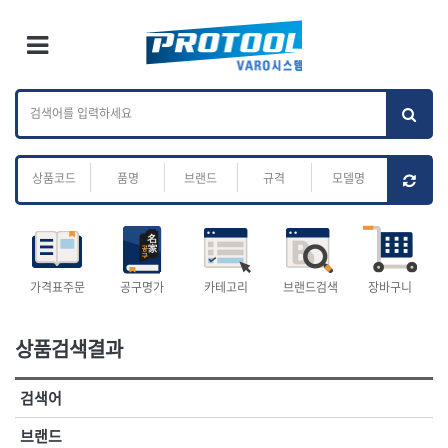
×
Ri
×
Toggle Menu
카테고리 검색
브랜드 검색
To
작업공구.종합
배관.전동.에어.
가나다
ABC
M
공구
운반
전체
ㄱ
ㄴ
ㄷ
ㄹ
ㅁ
ㅂ
ㅅ
ㅇ
ㅈ
소켓,렌치,드라이버
배관공구.장비
ㅊ
ㅋ
ㅌ
ㅍ
ㅎ
- 소켓
- 파이프렌치
- 롱소켓
- 스트랩락파이프핸들
- 세미롱소켓
- 파이프커터
전체
- 엑스트라롱소켓
- 튜빙커터
- 임팩소켓
- 리머
1-DAY
ABC
가격표주문
공구명가
카테고리
브랜드검색
장바구니
- 임팩세미롱소켓
- 밴더
ACE POWER
Armor Tool, LLC
- 임팩롱소켓
- 동파이프확관기
AURIOU
Benchcrafted
- 유니버셜소켓
- 파이프나사산가공기
상품검색결과
BHS(영창망치)
BTK
- 별소켓
- 오스타세트
CHANNELLOCK
CMO
- 롱별소켓
- 파이프가공기
검색어
- 임팩별소켓
- 바이스
CMT
CP
- 임팩롱별소켓
- 파이프스탠드
CROWN
DEWIT
브랜드
- 비트소켓
- 파이프바이스