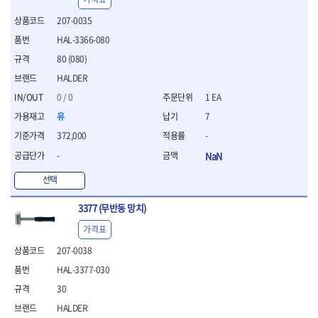
- 절연전공칼
207-0035
- 절연안전모
- 절연매트
HAL-3366-080
- 방폭소켓
80 (080)
- 방폭라쳇핸들
HALDER
- 방폭콤비네이션렌치
- 방폭함마스패너
0 / 0
1 EA
- 절연일자드라이버
유
7
- 절연별드라이버
372,000
-
- 절연드라이버세트
- 스트리퍼
-
NaN
- 라쳇케이블커터
선택
- 자동스트리퍼
- 케이블스트리퍼
3377 (무반동 망치)
- 압착기
가격표
- 핀셋
- 절연공구세트
207-0038
- 절연비트홀다
HAL-3377-030
- 절연비트홀다드라이버
30
- 방폭망치
- 절연L렌치
HALDER