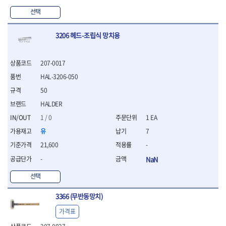
WIHA
WOODCRAFT
- 청소기
- 임팩휠너트소켓
- 테이블쏘
- T별렌치세트
- 오토해머
선택
XCELITE
XPROTOOL-기어렌치
- 원형톱날
- 깃발형별렌치
ZETA
ZETA(LED)
전동악세서리
- 샌딩디스크
- 너트T렌치
3206 헤드-조립식 망치용
- 충전드릴용소켓
ZETA(PVC커터)
ZETA(라디에이터)
- 스크롤쏘날
- 별T렌치
- 전동비트롱소켓
- 숫돌
ZETA(비트셋트)
ZETA(자화기)
- 소켓비트세트
- 드릴비트
- 다이아몬드숫돌
- 공구세트
ZETA(커터)
ZONE KING
207-0017
- 비트세트
- 원형톱날/루터비트
- 드라이버세트
가드맨
게링 HSS
HAL-3206-050
- 드릴척
- 루터비트
- 렌치세트
게링 HSS-CO
나노원
- 육각비트
- 루터비트세트
50
- 육각드라이버
나이텍스
대건
- 퀵릴리스비트소켓
- 직쏘날
- 드라이버
HALDER
대건케이블
동해
- 전동비트소켓
- 디지털앵글파인더
- 타격드라이버
1 / 0
1 EA
- 롱자석소켓
디월트
디월트 인버터 발전기
- 띠톱날
- 양용드라이버
유
7
- 소켓아답타
- 모종삽
라이트 세이키
맘모스
- 너트드라이버
- 악세서리
- 갈퀴
21,600
-
- 별드라이버
멜텍
미주산업
- 청소기
- 호미
- 일자드라이버
바람돌이
백마
-
NaN
- 컷쏘날
- 스포크
- 십자드라이버
벡스
북성
- 원형톱날
- 파종기
선택
- 포지드라이버
스팀코리아
아임삭
- 홈클리너
- 라운드너트드라이버
에어공구
에버그린
에코파워팩
3366 (무반동망치)
- 제초기
- 양용드라이버핸들
- 에어라쳇렌치
에코플로우
엠파이어
- 삽
- 포켓양용드라이버
- 에어임팩렌치
가격표
- 괭이
우주전열(겨울)
우주전열(여름)
- 드라이버날
- 에어드릴