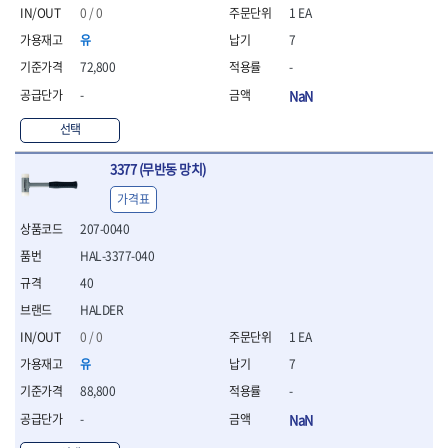
- 절연펜치
0 / 0
1 EA
- 절연니퍼
유
7
- 절연가위
- 절연비트
72,800
-
- 절연드라이버교체날
-
NaN
- 절연공구세트
- 절연라쳇렌치
선택
- 절연라쳇렌치세트
3377 (무반동 망치)
- 절연볼트커터
- 절연아답타
가격표
- 절연펀치
207-0040
- 기타
- 방폭연결대
HAL-3377-040
- 방폭옵셋렌치
40
- 방폭니퍼
HALDER
- 방폭펜치
0 / 0
1 EA
- 방폭플라이어
- 방폭가위
유
7
- 방폭렌치
88,800
-
- 방폭스패너
-
NaN
- 방폭비트소켓
- 방폭아답타