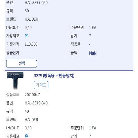
HAL-3377-050
- 평치즐
50
- 핀펀치세트
- 펀치
HALDER
- 펀치세트
0 / 0
1 EA
- 톱대
유
7
- 용접용품
- 빠루
110,600
-
- 철공끌
-
NaN
원예.사무용품
선택
- 커터칼
- 전지가위
3379 (방폭용 무반동망치)
- 정글칼
- 전정톱
가격표
- 접톱
207-0047
- 목공톱
HAL-3379-040
- 고지톱
- 다목적가위
40
- 안전커터칼
HALDER
- 휠메저
0 / 0
1 EA
- 마킹
유
7