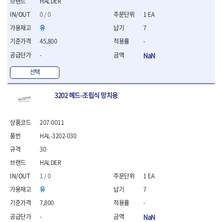
세터
HALDER
- 콤프레셔
- 토크드라이버핸들
- 오일휠타소켓
- 각도절단기
- 작업대
STAHLWILLE
STANZANI
- 비트아답타
- 토크드라이버세트
- 레버바
0 / 0
1 EA
- 플런지쏘
- 물림쇠
SWANSON
TEFENPLAST
- 충전드릴용롱소켓
- 토크드라이버
- 호스클램프플라이어
- 블로워
- 측정기
유
7
- 나비볼트소켓
TENGU
THETA -직판오일등
- 토크드라이버블레이드
- 피스톤링컴프레셔
- 밴드쏘
- 디지털습도측정기
45,800
-
- 스파크플러그소켓
- 다이얼토크렌치
THETA-공구함
THETA-드라이버
- 드로우핸들
- 원형톱
- 지그그리퍼시스템
- 비트소켓레일세트
- 토크멀티플라이어
- 판금돌리
-
NaN
THETA-랜턴
THETA-망치
- 해머드릴
- 치즐
- 임팩비트소켓
- 토크렌치비트홀다헤드
- 스파크플러그플라이어
- 임팩드라이버
- 치즐세트
THETA-몽키
THETA-소켓비트
선택
- 조인트
- 가방/케이스
- 범핑망치
- 로터리해머
- 파팅툴
THETA-스패너
THETA-운반구
- 세미롱임팩소켓
- 픽업툴
- 라쳇렌치
- 터닝툴세트
절삭공구
THETA-자동몽키
THETA-자석소켓
- 라쳇헤드
3202 헤드-조립식 망치용
- 클립플라이어
- 전동가위
- 할로윙툴
- 홀쏘날
THETA-전동악세서리
THETA-측정
- 임팩아답타
- 허브캡풀러
- 직쏘
- 캘리퍼
- 바이메탈홀쏘날
- 비트홀다
THETA-커터,가위
THETA-핸드카트
- 산소센서소켓
- 멀티커터
- 잭나이프
- 하이스드릴
207-0011
- 볼L렌치세트
THETA-헤라
THOMAS FLINN
- 클립리무버
- 광택기
- 스코프세트
- 하이스코발트드릴
HAL-3202-030
- L렌치세트
- 자석접시
TOP
TOPTUL
- 앵글그라인더
- 조각세트
- 드릴세트
- 볼L렌치
- 작업용등받이
30
- 샌딩머신
- 크래프트카버세트
TORMEK
TRACER
- 아바
- L렌치
- 자동차전용공구
- 밴드쏘
- 말렛스위프
- 반대탭
HALDER
TSUNESABURO
TUOFU
- 별렌치세트
- 타이어레버
- 콤보세트
- 목공용망치
- 톱날
TWOCHERRYS
UVEX
1 / 0
1 EA
- 별렌치
- 스크래퍼
- 충전광택기
- 절단석
대패
VALLORBE
VAUGHAN
- T렌치
유
7
- 후크드라이버
- 로터리해머
- 원형톱날
- 스크래퍼
- T렌치세트
VBW
VESSEL
- 너트그립소켓
- 배터리
7,800
-
- 핸드툴세트
- 접렌치
WALTER
WERA
- 충전기
임팩휠너트소켓
-
NaN
- 다이아몬드휠
- 접별렌치