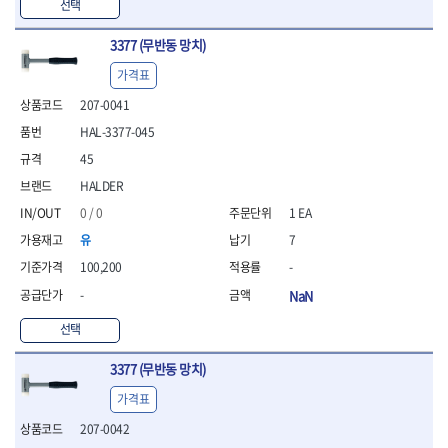
선택
- 방폭T렌치
- 방폭드라이버
3377 (무반동 망치)
- 방폭펀치
가격표
- 절연포지비트소켓
207-0041
철공공구
- 볼트커터
HAL-3377-045
- 핸드볼트커터
45
- 항공가위
HALDER
- 클램프
- 망치
0 / 0
1 EA
- 빠루망치
유
7
- 볼핀망치
100,200
-
- 함마망치
-
NaN
- 도끼
- 망치헤드
선택
- 판금망치
- 나일론무반동망치
3377 (무반동 망치)
- 플라스틱망치
가격표
- 고무망치
- 핀펀치
207-0042
- 센타펀치