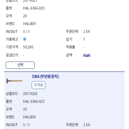
207-0027
- 통나무쪼개기
- 날교환드라이버세트
- 에어오비탈센더
이젠
이홈
- 전동대패
HAL-3366-020
- 드라이버핸들
- 에어드라이버
일레드
조란
- 가든툴세트
- 비트세트
- 에어다이그라인더
20
츠노다(TTC)
콰이어트존
- 비트홀다드라이버
- 에어멀티샌더
연마기계
타이거(TIGER)
플렉스-절단석
HALDER
- 비트홀다드라이버세트
- 에어앵글그라인더
- 습식그라인더
협성
황금손
0 / 0
1 EA
- 드라이버블레이드
- 에어리베터기
- 건식그라인더
- 비트드라이버
- 타이어압력게이지
유
7
- 연마지그
- 별비트
- 에어밸트샌더
- 연마숫돌
59,200
-
- 육각비트
- 에어원형샌더
- 기타 악세사리
-
NaN
- 검전드라이버
- 에어폴리셔
목공기계
- 육각T렌치
- 에어톱
선택
- 루터, 루터테이블
- 전동비트홀다
- 에어펀치
- 샌더폴리셔
- 드라이버비트세트
- 에어스프레이건
3366 (무반동망치)
기타목공구
- 옵셋드라이버
- 에어원터치카플러
가격표
- 클램프
- 스크래퍼드라이버
- 에어건
- 시계드라이버
207-0028
운반기기
- 정밀드라이버
- 데크트럭
HAL-3366-025
- 기어렌치
- 핸드카트
25
- 육각복스드라이버
- 운반대차
HALDER
- 스크류드라이버
- 운반가방
- 툴첵플러스
0 / 0
1 EA