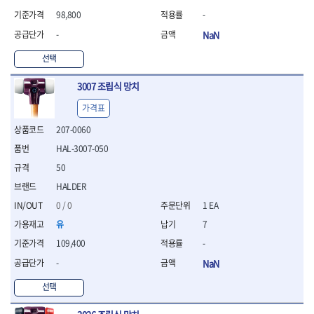
연마용품
98,800
-
- 조줄
- 철공용줄
-
NaN
- 목공용줄
선택
- 조줄세트
- 판금줄홀더
3007 조립식 망치
- 줄
가격표
공구함.공구집
- 공구함
207-0060
- 탑체스터
HAL-3007-050
- 플라스틱이동공구함
50
- 공구통
- 기타공구
HALDER
- 공구가방
0 / 0
1 EA
기타 작업공구
유
7
- 헤라
109,400
-
- 케이스
- 수리키트
-
NaN
- 고정링/링
선택
- 핀