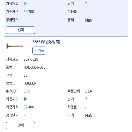
- 조절식렌치
유
7
- 볼트세터
59,200
-
- 너트드라이버
- 자화기
-
NaN
- 레이저팁 드라이버
선택
- 라쳇렌치
- 임팩엑스트라롱소켓
3366 (무반동망치)
- 파워렌치
- 드릴척아답타
가격표
- 조인트플러그소켓
207-0029
- 옵셋렌치
HAL-3366-030
- 파워렌치
- 소켓홀더
30
- 클라이밍비트
HALDER
- 토크아답타
0 / 0
1 EA
- 비트소켓세트
유
7
- 포지비트
- 일자비트
62,400
-
- 임팩별비트
-
NaN
- 임팩일자비트
- 임팩포지비트
선택
- 임팩십자비트