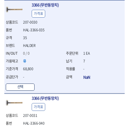
- 십자비트
3366 (무반동망치)
- 임팩별비트소켓
가격표
- 임팩XZN비트소켓
207-0030
- 십자비트소켓
- 일자비트소켓
HAL-3366-035
- XZN비트
35
- 임팩XZN비트
HALDER
- 라쳇핸들세트
- 사각비트
0 / 0
1 EA
- 토크드라이버
유
7
- 포지비트소켓
68,800
-
- 임팩포지비트소켓
-
NaN
플라이어,몽키,스패너
- 뻰치
선택
- 편구스패너
- 플라이어
3366 (무반동망치)
- 니퍼
가격표
- 롱노우즈
- 스냅링플라이어
207-0031
- 그룹조인트플라이어
HAL-3366-040
- 케이블커터