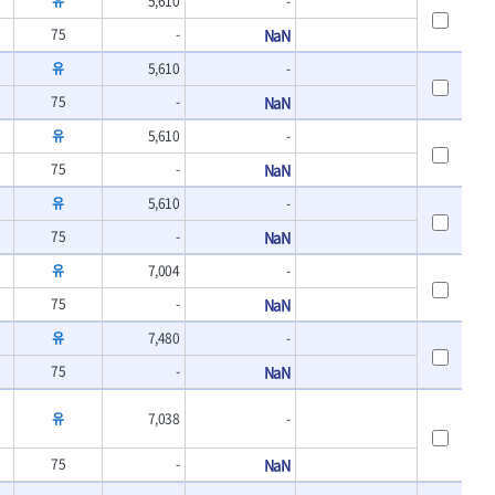
유
5,610
-
- 바이메탈홀쏘날
UVEX
75
-
NaN
- 하이스드릴
WALTER
- 하이스코발트드릴
유
5,610
-
XPROTOOL-기어렌치
- 드릴세트
75
ZETA(비트셋트)
-
NaN
- 아바
- 반대탭
게링 HSS
유
5,610
-
- 톱날
대건케이블
75
-
NaN
- 절단석
맘모스
- 원형톱날
유
5,610
-
벡스
75
-
NaN
에코파워팩
유
7,004
-
이젠
콰이어트존
75
-
NaN
유
7,480
-
75
-
NaN
유
7,038
-
75
-
NaN