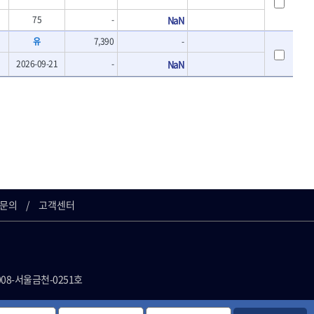
75
-
NaN
유
7,390
-
2026-09-21
-
NaN
문의
고객센터
008-서울금천-0251호