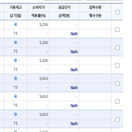
토크렌치
IRWIN
가용재고
소비자가
공급단가
입력수량
- 토크렌치바디
KAWASA
납기(일)
적용률(%)
금액(원)
행사구분
- 토크렌치
KOKEN
- 디지탈토크렌치
유
5,236
-
- 토크렌치라쳇헤드
LENOX(수입)
75
-
NaN
- 토크렌치스패너헤드
MACHAN
- 토크렌치링헤드
유
5,236
-
MEGA
- 토크아답타
75
-
NaN
OLSON
- 크로우풋
- 토크테스터기
PICARD
유
5,236
-
- 비디오스코프
ROTARY LIFT
75
-
NaN
- 토크드라이버핸들
S.Djarv Hantverk AB
- 토크드라이버세트
유
5,610
-
SHOPVAC
- 토크드라이버
75
-
NaN
- 토크드라이버블레이드
SPARTAN
- 다이얼토크렌치
유
5,610
-
TENGU
- 토크멀티플라이어
75
-
NaN
THETA-망치
- 토크렌치비트홀다헤드
THETA-자동몽키
유
5,610
-
- 가방/케이스
THETA-핸드카트
절삭공구
75
-
NaN
TORMEK
- 홀쏘날