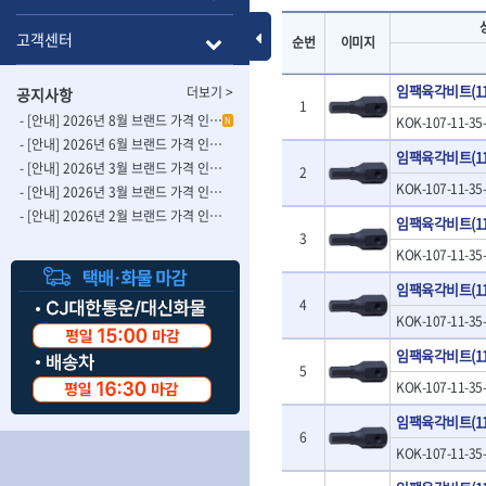
- 롱별소켓
- 파이프가공기
HAZET
HIOKI
- 임팩별소켓
- 바이스
Toggle Menu
고객센터
순번
이미지
ISOTOOL
JOKARI
- 임팩롱별소켓
- 파이프스탠드
- 비트소켓
- 파이프바이스
KBS
KHEIRON
임팩육각비트(11m
더보기 >
공지사항
- 육각비트소켓
- 유압전선압착
KOMELON
1
KTC
- 임팩육각비트소켓
- 듀잇밴더
- [안내] 2026년 8월 브랜드 가격 인상 사전 안내의 건
KOK-107-11-35
N
LIENIELSEN
LOCTITE
- 별비트소켓
- 마이크로드레
- [안내] 2026년 6월 브랜드 가격 인상 사전 안내의 건
임팩육각비트(11m
MAFELL
MARTOR
- XZN비트소켓
- 마이크로릴
- [안내] 2026년 3월 브랜드 가격 인상 사전 안내의 건-2
2
- 임팩육각비트
- 시스네이크컴
KOK-107-11-35
MORSE
NANIWA
- [안내] 2026년 3월 브랜드 가격 인상 사전 안내의 건
- 임팩비트
- 시스네이크미
- [안내] 2026년 2월 브랜드 가격 인상 사전 안내의 건
OSEIN
PB
임팩육각비트(11m
- 임팩비트홀더
- 시스네이크
3
PROXXON
RICHMOND
KOK-107-11-35
- 유니버셜조인트
- 배관검사용모
ROTHENBERGER
RUBI
- 아답타
- 내시경카메라
임팩육각비트(11m
- 연결대
- 라인송신기
SCANGRIP
Scanprobe
4
KOK-107-11-35
- 임팩연결대
- 탐지용수신기
자동차공구.장비
SICE
SKIL
- 볼연결대
- 콤비네이션청
임팩육각비트(11m
STAHLWILLE
STANZANI
- 볼연결대세트
- 수동스피너
5
자동차용장비
KOK-107-11-35
THETA -직판오일등
THETA-공구함
- 라쳇핸들
- 프렉스샤프트
- 타이어탈착기
- 퀵릴리스라쳇핸들
- 액세서리
THETA-몽키
THETA-소켓비
임팩육각비트(11m
- 타이어휠발란스
6
- 플렉시블라쳇핸들
- 전동드럼머신
THETA-자석소켓
THETA-전동악
- 판금작기세트
KOK-107-11-35
- 단축라쳇핸들
- 스프링청소기
- 리프트
THETA-헤라
THOMAS FLIN
- 라쳇아답터
- 고압파이프세