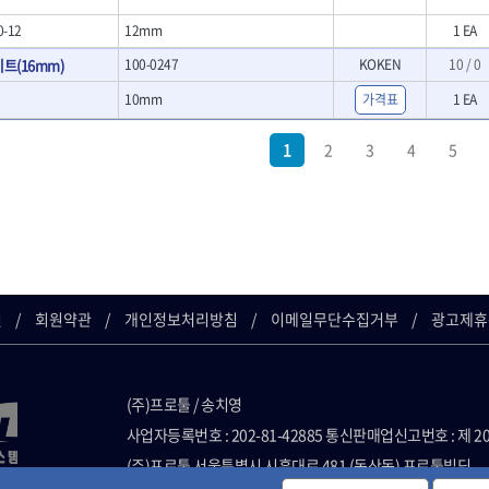
- 호미
0-12
12mm
1 EA
- 스포크
- 파종기
트(16mm)
100-0247
KOKEN
10 / 0
- 홈클리너
10mm
가격표
1 EA
- 제초기
- 삽
1
2
3
4
5
- 괭이
켓
- 통나무쪼개기
켓
- 전동대패
- 가든툴세트
연마기계
- 습식그라인더
소켓
- 건식그라인더
길
회원약관
개인정보처리방침
이메일무단수집거부
광고제휴
- 연마지그
- 연마숫돌
- 기타 악세사리
목공기계
(주)프로툴 / 송치영
- 루터, 루터테이블
사업자등록번호 : 202-81-42885 통신판매업신고번호 : 제 2
- 샌더폴리셔
(주)프로툴 서울특별시 시흥대로 481 (독산동) 프로툴빌딩
기타목공구