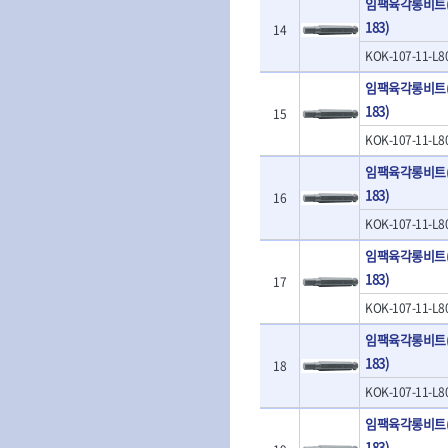
임팩육각롱비트(1
- 판금돌리
- 너트세터
- 샌더
183)
- 스파크플러그플라이어
14
- 마그네틱너트세터
- 앵글그라인더
- 범핑망치
- 슬라이딩마그네틱너트세
KOK-107-11-L8
- 컷쏘
- 픽업툴
터
- 각도절단기
임팩육각롱비트(1
- 클립플라이어
- 비트아답타
- 플런지쏘
183)
- 허브캡풀러
15
- 충전드릴용롱소켓
- 블로워
- 산소센서소켓
- 나비볼트소켓
KOK-107-11-L8
- 밴드쏘
- 클립리무버
- 스파크플러그소켓
- 원형톱
임팩육각롱비트(1
- 자석접시
- 비트소켓레일세트
- 해머드릴
183)
- 작업용등받이
16
- 임팩비트소켓
- 임팩드라이버
- 자동차전용공구
- 조인트
KOK-107-11-L8
- 로터리해머
- 타이어레버
- 세미롱임팩소켓
- 라쳇렌치
임팩육각롱비트(1
- 스크래퍼
- 라쳇헤드
- 전동가위
183)
- 후크드라이버
17
- 임팩아답타
- 직쏘
- 너트그립소켓
- 비트홀다
KOK-107-11-L8
- 멀티커터
- 볼L렌치세트
임팩휠너트소켓
- 광택기
임팩육각롱비트(1
- L렌치세트
- 임팩휠너트소켓
- 앵글그라인더
183)
18
- 볼L렌치
- 샌딩머신
- L렌치
KOK-107-11-L8
- 밴드쏘
- 별렌치세트
- 콤보세트
임팩육각롱비트(1
- 별렌치
- 충전광택기
183)