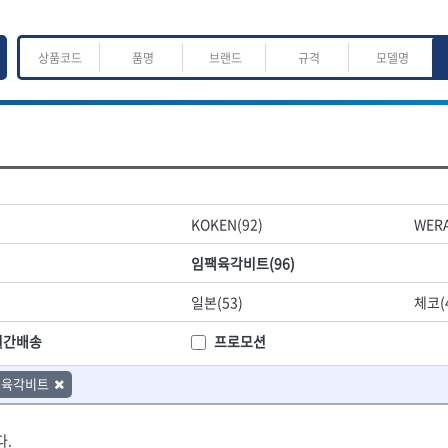
ㅈ
ㅊ
ㅋ
ㅌ
ㅍ
ㅎ
어.운반
산업.안전.웰딩.계절
목공공구.목공기계
KOKEN(92)
WERA
K
L
M
N
O
P
Q
R
S
T
U
V
W
X
Y
Z
산업, 생활용품
조각도.끌
임팩육각비트(96)
- 펜
- 평도
프핸들
- 나사고정제
- 아사도
일본(53)
체코(
- 배관밀봉제
- 환도
ACE POWER
Armor Tool, LLC
- 윤활방청제
- 심환도
BTK
CHANNELLOCK
월간배송
프로모션
- 선글라스, 고글
- 곡환도
CROWN
DEWIT
- 설치형가림막
- 삼각도
팩육각비트
기
- 블로워
EISHIN
- 곡아사도
EKLIND
가공기
- 전선릴
- 곡삼각도
FASTCAP
FISKARS
- 연장선
- 조각도
다.
FORREST
GIANTLOK