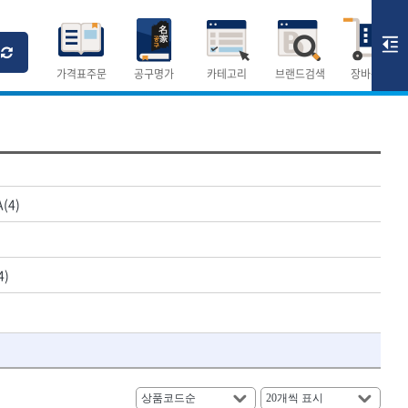
Ri
T
M
가격표주문
공구명가
카테고리
브랜드검색
장바구니
×
×
측정공구.절삭공구
(4)
숫자
측정도구
- 자
- 줄자
4)
- 컴퍼스
AURIOU
- 분도기
CMO
- 수평기
DH신바람
- 테파게이지
- 레이저메타
ELIPSE
- 기타 측정도구
FLAG
- 검전테스터
HALDER