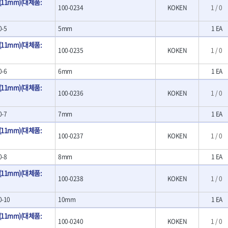
1mm)(대체품:
- 크래프트카버세트
100-0234
KOKEN
1 / 0
- 말렛스위프
- 목공용망치
0-5
5mm
1 EA
대패
1mm)(대체품:
100-0235
KOKEN
1 / 0
- 스크래퍼
- 핸드툴세트
0-6
6mm
1 EA
- 다이아몬드휠
- 테이블쏘
1mm)(대체품:
100-0236
KOKEN
1 / 0
- 원형톱날
- 샌딩디스크
0-7
7mm
1 EA
- 스크롤쏘날
- 숫돌
1mm)(대체품:
100-0237
KOKEN
1 / 0
- 다이아몬드숫돌
- 원형톱날/루터비트
0-8
8mm
1 EA
- 루터비트
- 루터비트세트
1mm)(대체품:
100-0238
KOKEN
1 / 0
- 직쏘날
- 디지털앵글파인더
0-10
10mm
1 EA
- 띠톱날
- 모종삽
1mm)(대체품:
100-0240
KOKEN
1 / 0
- 갈퀴