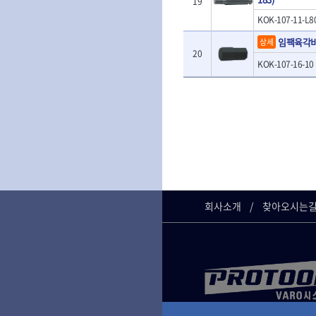
19
- T렌치
- 로터리해머
- T렌치세트
KOK-107-11-L8
- 배터리
- 접렌치
- 충전기
임팩육각비
상세
- 접별렌치
- 청소기
20
- T별렌치세트
KOK-107-16-10
- 오토해머
- 깃발형별렌치
전동악세서리
- 너트T렌치
- 충전드릴용소
- 별T렌치
- 전동비트롱소
- 소켓비트세트
- 드릴비트
- 공구세트
- 비트세트
- 드라이버세트
- 드릴척
- 렌치세트
- 육각비트
- 육각드라이버
- 퀵릴리스비트
- 드라이버
회사소개
찾아오시는
- 전동비트소켓
- 타격드라이버
- 롱자석소켓
- 양용드라이버
- 소켓아답타
- 너트드라이버
- 악세서리
- 별드라이버
- 청소기
- 일자드라이버
- 컷쏘날
- 십자드라이버
- 원형톱날
- 포지드라이버
- 라운드너트드라이버
에어공구