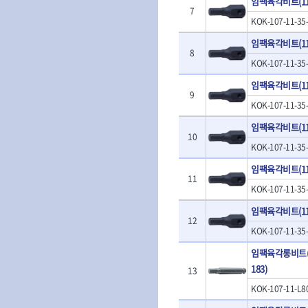
임팩육각비트(11m
- 판금계측자
TRACER
TSUNESABUR
7
- 수동복스대
- 건/습식 청소
- 핸드훅크
KOK-107-11-35
VALLORBE
- 스핀드라이버
- 청소기악세서
VAUGHAN
- 엔진홀드
- 소켓레일세트
- 체인파이프렌
임팩육각비트(11m
WERA
WIHA
- 코끼리잭
8
- 롱소켓레일세트
- 동파이프커터
- 가래지잭
ZETA
KOK-107-11-35
ZETA(LED)
- 육각비트소켓레일세트
- 플라스틱파이
ZETA(자화기)
자동차용공구
ZETA(커터)
임팩육각비트(11m
- 소켓세트
- 디버러
9
- 플레어너트소켓
게링 HSS-CO
나노원
- 스터드풀러
- 동파이프확관
KOK-107-11-35
- 인젝터스페셜소켓
- 너트트위스터
- 전동오스타세
동해
디월트
- 드레인플러그소켓
임팩육각비트(11m
- 볼트트위스터
- 배관내시경
멜텍
미주산업
10
- 벨트텐션풀리렌치
- 탭홀더
- 배관청소기
KOK-107-11-35
북성
스팀코리아
- 리무버
- 다이홀더
- 하수구청소기
- 드래그링크소켓
임팩육각비트(11m
에코플로우
엠파이어
- T형소켓렌치
- 오거
11
- 록너트버스터
- 옵셋라쳇렌치
- 커터
이홈
일레드
KOK-107-11-35
- 토션바
- 라쳇렌치세트
- 스프링헤드
타이거(TIGER)
플렉스-절단석
임팩육각비트(11m
- 임팩뒤바퀴휠너트소켓
- 임팩드라이버
- PVC커터
12
- 반사경
- 임팩드라이버세트
- 기타 악세사리
KOK-107-11-35
- 오일휠타소켓
- 비트라쳇핸들
- 콤프레샤
임팩육각롱비트(1
- 레버바
- 비트
전동.충전공구
183)
- 호스클램프플라이어
13
- 파워비트
- 드릴
- 피스톤링컴프레셔
- 양용드라이버비트
KOK-107-11-L8
- 드라이버
- 드로우핸들
- 파워비트세트
- 임팩렌치