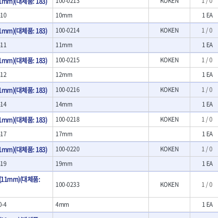
m)(대체품: 183)
100-0213
KOKEN
1 / 0
- LED램프
O
TUOFU
TWOCHERRYS
기
- 스프레이건
-10
10mm
1 EA
- 예초기
리
VBW
- 작업용톱
VESSEL
- 라디에이터
치
- 송곳
m)(대체품: 183)
100-0214
KOKEN
1 / 0
WOODCRAFT
XCELITE
- 심지난로
- 각끌
-11
11mm
ZETA(PVC커터)
ZETA(라디에이터)
1 EA
- 온수 히터
프커터
- 측정자
- 열선
ZONE KING
가드맨
m)(대체품: 183)
100-0215
KOKEN
1 / 0
- 클립
- 정온선
나이텍스
대건
기세트
- 컴파스
-12
12mm
1 EA
- 콤프레셔
트
- 작업대
디월트 인버터 발전기
라이트 세이키
m)(대체품: 183)
100-0216
KOKEN
1 / 0
- 물림쇠
바람돌이
백마
- 측정기
-14
14mm
1 EA
아임삭
에버그린
- 디지털습도측정기
m)(대체품: 183)
100-0218
KOKEN
1 / 0
우주전열(겨울)
우주전열(여름)
- 지그그리퍼시스템
- 치즐
조란
츠노다(TTC)
-17
17mm
1 EA
- 치즐세트
협성
황금손
m)(대체품: 183)
100-0220
KOKEN
1 / 0
- 파팅툴
- 터닝툴세트
-19
19mm
1 EA
- 할로윙툴
1mm)(대체품:
- 캘리퍼
100-0233
KOKEN
1 / 0
- 잭나이프
- 스코프세트
0-4
4mm
1 EA
- 조각세트