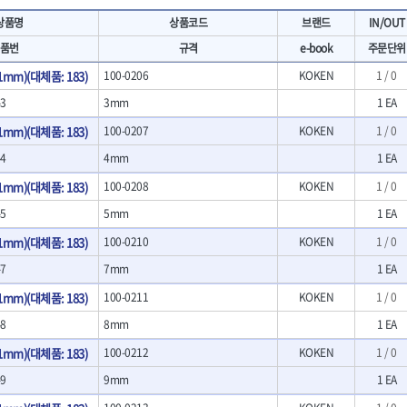
- 마카
- 대형평도
HIT
IR
상품명
상품코드
브랜드
IN/OUT
- 매직
- 조각도세트
KAKURI
Katimax
- 작업등
- D형조각도
품번
규격
e-book
주문단위
- 케이블타이
- 카빙나이프
KLEIN
KNIPEX
m)(대체품: 183)
100-0206
KOKEN
1 / 0
기
- 스피커
- 나이프
KUKEN
LENOX(사입)
- 스코프
-3
3mm
1 EA
안전용품
LOGOSOL(AGMA)
LONCIN
인
- 손도끼
- 안전안경
m)(대체품: 183)
100-0207
KOKEN
1 / 0
MAYHEW
MCC
- 목공용끌
- 안전고글
팩
- 목공용끌세트
-4
4mm
1 EA
NICHOLSON
Norton
- 방진마스크
니릴
- 나무상자케이스
- 방독마스크
PFEIL
PICA
m)(대체품: 183)
100-0208
KOKEN
1 / 0
- 버니셔
- 보호복
RIDGID
ROBERTSORBY
-5
5mm
1 EA
니터
- 끌
- 장갑
RUKO
RYOBI
- 가우지
- 낙하방지코드
m)(대체품: 183)
100-0210
KOKEN
1 / 0
- 조각칼
SENCI
SHINANO
- 무릎 보호대
-7
7mm
1 EA
- 끌세트
SMOOS
SOURCE
전기.계절상품
소기
- 대패
m)(대체품: 183)
100-0211
KOKEN
1 / 0
SWANSON
TEFENPLAST
- 열풍기
- 톱
- 히터
-8
8mm
1 EA
THETA-드라이버
THETA-랜턴
- 대패날
- 충전식분무기
- 미니터닝세트
트
THETA-스패너
THETA-운반구
m)(대체품: 183)
100-0212
KOKEN
1 / 0
- 선풍기
- 포스너비트
세서리
THETA-측정
THETA-커터,가위
-9
- 용접기
9mm
1 EA
- 악세사리
N
TOP
TOPTUL
- LED충전식작업등
척기
- 클로스샌딩롤