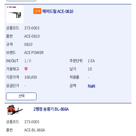
WIHA
WOODCRAFT
- 청소기
- 임팩휠너트소켓
- 테이블쏘
- T별렌치세트
- 오토해머
XCELITE
XPROTOOL-기어렌치
- 원형톱날
- 깃발형별렌치
해머드릴 ACE-0810
상세
ZETA
ZETA(LED)
전동악세서리
- 샌딩디스크
- 너트T렌치
- 충전드릴용소켓
ZETA(PVC커터)
ZETA(라디에이터)
- 스크롤쏘날
- 별T렌치
- 전동비트롱소켓
373-0003
- 숫돌
ZETA(비트셋트)
ZETA(자화기)
- 소켓비트세트
- 드릴비트
- 다이아몬드숫돌
ACE-0810
- 공구세트
ZETA(커터)
ZONE KING
- 비트세트
- 원형톱날/루터비트
- 드라이버세트
가드맨
게링 HSS
0810
- 드릴척
- 루터비트
- 렌치세트
게링 HSS-CO
나노원
ACE POWER
- 육각비트
- 루터비트세트
- 육각드라이버
나이텍스
대건
- 퀵릴리스비트소켓
- 직쏘날
1 / 0
1 EA
- 드라이버
대건케이블
동해
- 전동비트소켓
- 디지털앵글파인더
- 타격드라이버
무
10
- 롱자석소켓
디월트
디월트 인버터 발전기
- 띠톱날
- 양용드라이버
160,450
-
- 소켓아답타
- 모종삽
라이트 세이키
맘모스
- 너트드라이버
- 악세서리
-
NaN
- 갈퀴
- 별드라이버
멜텍
미주산업
- 청소기
- 호미
- 일자드라이버
바람돌이
백마
선택
- 컷쏘날
- 스포크
- 십자드라이버
벡스
북성
- 원형톱날
- 파종기
- 포지드라이버
2행정 송풍기 BL-866A
스팀코리아
아임삭
- 홈클리너
- 라운드너트드라이버
에어공구
에버그린
에코파워팩
- 제초기
- 양용드라이버핸들
- 에어라쳇렌치
373-0005
에코플로우
엠파이어
- 삽
- 포켓양용드라이버
- 에어임팩렌치
ACE-BL-866A
- 괭이
우주전열(겨울)
우주전열(여름)
- 드라이버날
- 에어드릴