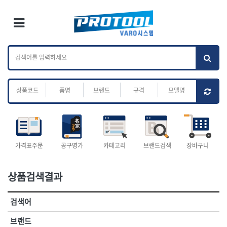
×
Ri
×
Toggle Menu
카테고리 검색
브랜드 검색
To
작업공구.종합
배관.전동.에어.
가나다
ABC
M
공구
운반
전체
ㄱ
ㄴ
ㄷ
ㄹ
ㅁ
ㅂ
ㅅ
ㅇ
ㅈ
소켓,렌치,드라이버
배관공구.장비
ㅊ
ㅋ
ㅌ
ㅍ
ㅎ
- 소켓
- 파이프렌치
- 롱소켓
- 스트랩락파이프핸들
- 세미롱소켓
- 파이프커터
전체
- 엑스트라롱소켓
- 튜빙커터
- 임팩소켓
- 리머
1-DAY
ABC
가격표주문
공구명가
카테고리
브랜드검색
장바구니
- 임팩세미롱소켓
- 밴더
ACE POWER
Armor Tool, LLC
- 임팩롱소켓
- 동파이프확관기
AURIOU
Benchcrafted
- 유니버셜소켓
- 파이프나사산가공기
상품검색결과
BHS(영창망치)
BTK
- 별소켓
- 오스타세트
CHANNELLOCK
CMO
- 롱별소켓
- 파이프가공기
검색어
- 임팩별소켓
- 바이스
CMT
CP
- 임팩롱별소켓
- 파이프스탠드
CROWN
DEWIT
브랜드
- 비트소켓
- 파이프바이스