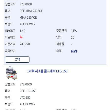
- 십자비트
373-0008
- 임팩별비트소켓
ACE-MMA-250ACE
- 임팩XZN비트소켓
MMA-250ACE
- 십자비트소켓
ACE POWER
- 일자비트소켓
- XZN비트
1 / 0
1 EA
- 임팩XZN비트
무
10
- 라쳇핸들세트
249,270
-
- 사각비트
- 토크드라이버
-
NaN
- 포지비트소켓
선택
- 임팩포지비트소켓
플라이어,몽키,스패너
1마력 저소음 콤프레셔 LTC-550
- 뻰치
- 편구스패너
- 플라이어
373-0009
- 니퍼
ACE-LTC-550
- 롱노우즈
LTC-550
- 스냅링플라이어
- 그룹조인트플라이어
ACE POWER
- 케이블커터