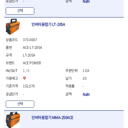
- 조절식렌치
-
NaN
- 볼트세터
선택
- 너트드라이버
- 자화기
인버터용접기 LT-205A
- 레이저팁 드라이버
- 라쳇렌치
- 임팩엑스트라롱소켓
373-0007
- 파워렌치
ACE-LT-205A
- 드릴척아답타
- 조인트플러그소켓
LT-205A
- 옵셋렌치
ACE POWER
- 파워렌치
1 / 0
1 EA
- 소켓홀더
- 클라이밍비트
무
10
- 토크아답타
152,570
-
- 비트소켓세트
-
NaN
- 포지비트
- 일자비트
선택
- 임팩별비트
- 임팩일자비트
인버터용접기 MMA-250ACE
- 임팩포지비트
- 임팩십자비트