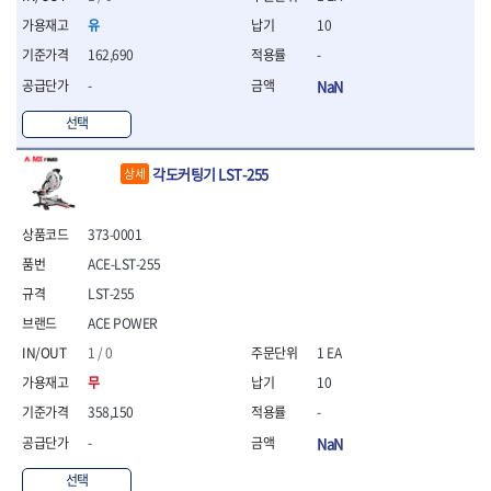
세터
- 콤프레셔
- 토크드라이버핸들
- 오일휠타소켓
- 각도절단기
- 작업대
STAHLWILLE
STANZANI
- 비트아답타
유
10
- 토크드라이버세트
- 레버바
- 플런지쏘
- 물림쇠
SWANSON
TEFENPLAST
- 충전드릴용롱소켓
- 토크드라이버
- 호스클램프플라이어
- 블로워
162,690
-
- 측정기
- 나비볼트소켓
TENGU
THETA -직판오일등
- 토크드라이버블레이드
- 피스톤링컴프레셔
- 밴드쏘
- 디지털습도측정기
-
NaN
- 스파크플러그소켓
- 다이얼토크렌치
THETA-공구함
THETA-드라이버
- 드로우핸들
- 원형톱
- 지그그리퍼시스템
- 비트소켓레일세트
- 토크멀티플라이어
- 판금돌리
선택
THETA-랜턴
THETA-망치
- 해머드릴
- 치즐
- 임팩비트소켓
- 토크렌치비트홀다헤드
- 스파크플러그플라이어
- 임팩드라이버
- 치즐세트
THETA-몽키
THETA-소켓비트
- 조인트
- 가방/케이스
- 범핑망치
- 로터리해머
- 파팅툴
각도커팅기 LST-255
상세
THETA-스패너
THETA-운반구
- 세미롱임팩소켓
- 픽업툴
- 라쳇렌치
- 터닝툴세트
절삭공구
THETA-자동몽키
THETA-자석소켓
- 라쳇헤드
- 클립플라이어
- 전동가위
- 할로윙툴
- 홀쏘날
THETA-전동악세서리
THETA-측정
- 임팩아답타
373-0001
- 허브캡풀러
- 직쏘
- 캘리퍼
- 바이메탈홀쏘날
- 비트홀다
THETA-커터,가위
THETA-핸드카트
- 산소센서소켓
- 멀티커터
- 잭나이프
ACE-LST-255
- 하이스드릴
- 볼L렌치세트
THETA-헤라
THOMAS FLINN
- 클립리무버
- 광택기
- 스코프세트
- 하이스코발트드릴
LST-255
- L렌치세트
- 자석접시
TOP
TOPTUL
- 앵글그라인더
- 조각세트
- 드릴세트
- 볼L렌치
ACE POWER
- 작업용등받이
- 샌딩머신
- 크래프트카버세트
TORMEK
TRACER
- 아바
- L렌치
- 자동차전용공구
1 / 0
1 EA
- 밴드쏘
- 말렛스위프
- 반대탭
TSUNESABURO
TUOFU
- 별렌치세트
- 타이어레버
- 콤보세트
- 목공용망치
- 톱날
무
10
TWOCHERRYS
UVEX
- 별렌치
- 스크래퍼
- 충전광택기
- 절단석
대패
358,150
-
VALLORBE
VAUGHAN
- T렌치
- 후크드라이버
- 로터리해머
- 원형톱날
- 스크래퍼
- T렌치세트
VBW
VESSEL
- 너트그립소켓
-
NaN
- 배터리
- 핸드툴세트
- 접렌치
WALTER
WERA
- 충전기
임팩휠너트소켓
- 다이아몬드휠
선택
- 접별렌치