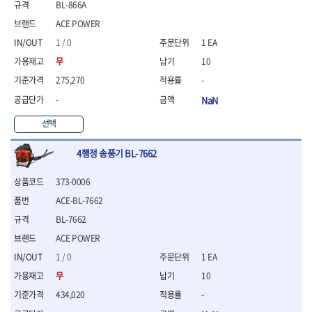
- 통나무쪼개기
BL-866A
- 날교환드라이버세트
- 에어오비탈센더
이젠
이홈
- 전동대패
- 드라이버핸들
- 에어드라이버
일레드
조란
ACE POWER
- 가든툴세트
- 비트세트
- 에어다이그라인더
츠노다(TTC)
콰이어트존
1 / 0
1 EA
- 비트홀다드라이버
- 에어멀티샌더
연마기계
타이거(TIGER)
플렉스-절단석
무
10
- 비트홀다드라이버세트
- 에어앵글그라인더
- 습식그라인더
협성
황금손
- 드라이버블레이드
- 에어리베터기
- 건식그라인더
275,270
-
- 비트드라이버
- 타이어압력게이지
- 연마지그
-
NaN
- 별비트
- 에어밸트샌더
- 연마숫돌
- 육각비트
- 에어원형샌더
선택
- 기타 악세사리
- 검전드라이버
- 에어폴리셔
목공기계
- 육각T렌치
- 에어톱
4행정 송풍기 BL-7662
- 루터, 루터테이블
- 전동비트홀다
- 에어펀치
- 샌더폴리셔
- 드라이버비트세트
- 에어스프레이건
373-0006
기타목공구
- 옵셋드라이버
- 에어원터치카플러
ACE-BL-7662
- 클램프
- 스크래퍼드라이버
- 에어건
BL-7662
- 시계드라이버
운반기기
ACE POWER
- 정밀드라이버
- 데크트럭
- 기어렌치
1 / 0
1 EA
- 핸드카트
- 육각복스드라이버
- 운반대차
무
10
- 스크류드라이버
- 운반가방
434,020
-
- 툴첵플러스