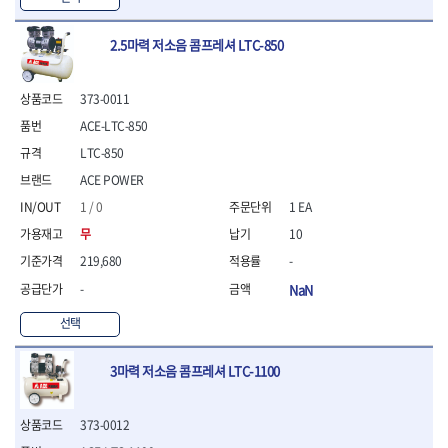
- 라쳇 드라이버
- 라쳇스패너
2.5마력 저소음 콤프레셔 LTC-850
- 스피드렌치
- 모터렌치
- 함마스패너
373-0011
절연.전설.방폭공구
ACE-LTC-850
- 절연옵셋렌치
LTC-850
- 절연연결대
ACE POWER
- 절연드라이버
- 절연스패너
1 / 0
1 EA
- 절연T렌치
무
10
- 절연소켓
219,680
-
- 절연별소켓
- 절연별비트소켓
-
NaN
- 절연육각비트소켓
선택
- 절연라쳇핸들
- 절연렌치
3마력 저소음 콤프레셔 LTC-1100
- 절연토크렌치
- 절연콤비네이션렌치
- 절연링렌치
373-0012
- 절연플라이어