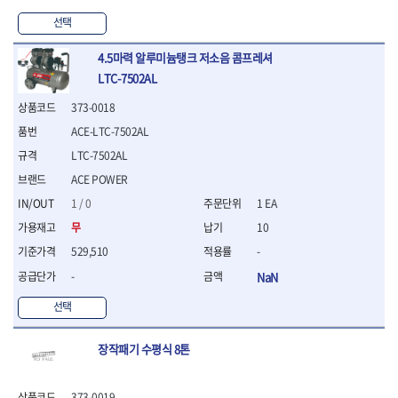
연마용품
- 조줄
선택
- 철공용줄
- 목공용줄
4.5마력 알루미늄탱크 저소음 콤프레셔
- 조줄세트
LTC-7502AL
- 판금줄홀더
373-0018
- 줄
ACE-LTC-7502AL
공구함.공구집
LTC-7502AL
- 공구함
- 탑체스터
ACE POWER
- 플라스틱이동공구함
1 / 0
1 EA
- 공구통
무
10
- 기타공구
- 공구가방
529,510
-
기타 작업공구
-
NaN
- 헤라
선택
- 케이스
- 수리키트
장작패기 수평식 8톤
- 고정링/링
- 핀
373-0019