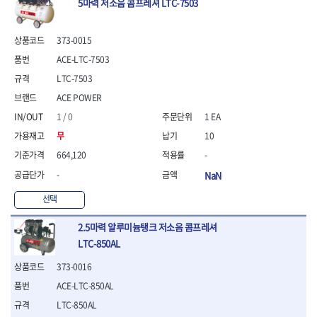
5마력 저소음 콤프레셔 LTC-7503
- 방폭T렌치
- 방폭드라이버
- 방폭펀치
373-0015
- 절연포지비트소켓
ACE-LTC-7503
철공공구
LTC-7503
- 볼트커터
ACE POWER
- 핸드볼트커터
1 / 0
1 EA
- 항공가위
- 클램프
무
10
- 망치
664,120
-
- 빠루망치
-
NaN
- 볼핀망치
- 함마망치
선택
- 도끼
- 망치헤드
2.5마력 알루미늄탱크 저소음 콤프레셔
- 판금망치
LTC-850AL
- 나일론무반동망치
373-0016
- 플라스틱망치
- 고무망치
ACE-LTC-850AL
- 핀펀치
LTC-850AL
- 센타펀치