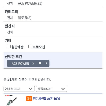
DH신바람
DMT
전체
ACE POWER(31)
- 육각비트소켓
- 유압전선압착기
산업.안전.웰딩.
목공공구.목공
EIGHT
EISHIN
- 임팩육각비트소켓
- 듀잇밴더
계절
기계
카테고리
EKLIND
ELIPSE
- 별비트소켓
- 마이크로드레인
전체
블로워(8)
ENGINEER
EXPERT
- XZN비트소켓
- 마이크로릴
산업, 생활용품
조각도.끌
FASTCAP
FISKARS
- 임팩육각비트
- 시스네이크컴팩
원산지
- 펜
- 평도
- 임팩비트
- 시스네이크미니릴
FLAG
FLEX
- 나사고정제
- 아사도
전체
- 임팩비트홀더
- 시스네이크
FLEXCUT
FORREST
- 배관밀봉제
- 환도
- 유니버셜조인트
- 배관검사용모니터
기타
GIANTLOK
HALDER
- 윤활방청제
- 심환도
- 아답타
- 내시경카메라
- 선글라스, 고글
- 곡환도
HAZET
HIOKI
월간배송
프로모션
- 연결대
- 라인송신기
- 설치형가림막
- 삼각도
HIT
IR
- 임팩연결대
- 탐지용수신기
- 블로워
- 곡아사도
선택한 조건
IRWIN
ISOTOOL
- 볼연결대
- 콤비네이션청소기
- 전선릴
- 곡삼각도
JOKARI
KAKURI
ACE POWER
- 볼연결대세트
- 수동스피너
- 연장선
- 조각도
- 라쳇핸들
- 프렉스샤프트
Katimax
KAWASA
- 마카
- 대형평도
- 퀵릴리스라쳇핸들
- 액세서리
KBS
KHEIRON
- 매직
- 조각도세트
- 플렉시블라쳇핸들
- 전동드럼머신
31
총
개의 상품이 검색되었습니다.
KLEIN
KNIPEX
- 작업등
- D형조각도
- 단축라쳇핸들
- 스프링청소기
- 케이블타이
- 카빙나이프
KOKEN
KOMELON
- 라쳇아답터
- 고압파이프세척기
- 스피커
- 나이프
측정공구.절삭
자동차공구.장
KTC
KUKEN
- 수동복스대
- 건/습식 청소기
- 스코프
공구
비
안전용품
LENOX(사입)
LENOX(수입)
- 스핀드라이버
- 청소기악세서리
전기체인톱 ACE-1006
상세
- 손도끼
- 안전안경
LIENIELSEN
LOCTITE
- 소켓레일세트
- 체인파이프렌치
- 목공용끌