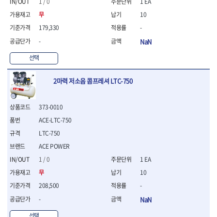
1 / 0
1 EA
- 니퍼 외
무
10
- 바이스플라이어
- 옵셋렌치
179,330
-
- 공구함세트
-
NaN
- 콤비네이션렌치
선택
- 양구스패너
- 라쳇콤비네이션렌치
- 라쳇옵셋렌치
2마력 저소음 콤프레셔 LTC-750
- 콤비네이션렌치세트
- 플레어너트렌치
373-0010
- 양구스패너세트
- 옵셋렌치세트
ACE-LTC-750
- 라쳇콤비네이션렌치세
LTC-750
트
ACE POWER
- 몽키스패너
1 / 0
1 EA
- 라쳇콤비네이션세트
- 라쳇렌치
무
10
- 함마렌치
208,500
-
- 멀티플라이어
-
NaN
- 미니라쳇세트
- 기타
선택