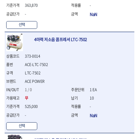
- 절연펜치
363,870
-
- 절연니퍼
- 절연가위
-
NaN
- 절연비트
선택
- 절연드라이버교체날
- 절연공구세트
4마력 저소음 콤프레셔 LTC-7502
- 절연라쳇렌치
- 절연라쳇렌치세트
- 절연볼트커터
373-0014
- 절연아답타
ACE-LTC-7502
- 절연펀치
- 기타
LTC-7502
- 방폭연결대
ACE POWER
- 방폭옵셋렌치
1 / 0
1 EA
- 방폭니퍼
- 방폭펜치
무
10
- 방폭플라이어
525,000
-
- 방폭가위
-
NaN
- 방폭렌치
- 방폭스패너
선택
- 방폭비트소켓
- 방폭아답타