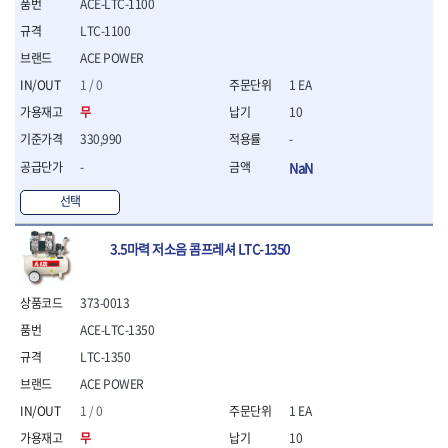
ACE-LTC-1100
- 절연전공칼
- 절연안전모
LTC-1100
- 절연매트
ACE POWER
- 방폭소켓
1 / 0
1 EA
- 방폭라쳇핸들
무
10
- 방폭콤비네이션렌치
- 방폭함마스패너
330,990
-
- 절연일자드라이버
-
NaN
- 절연별드라이버
- 절연드라이버세트
선택
- 스트리퍼
- 라쳇케이블커터
3.5마력 저소음 콤프레셔 LTC-1350
- 자동스트리퍼
- 케이블스트리퍼
- 압착기
373-0013
- 핀셋
ACE-LTC-1350
- 절연공구세트
LTC-1350
- 절연비트홀다
ACE POWER
- 절연비트홀다드라이버
- 방폭망치
1 / 0
1 EA
- 절연L렌치
무
10