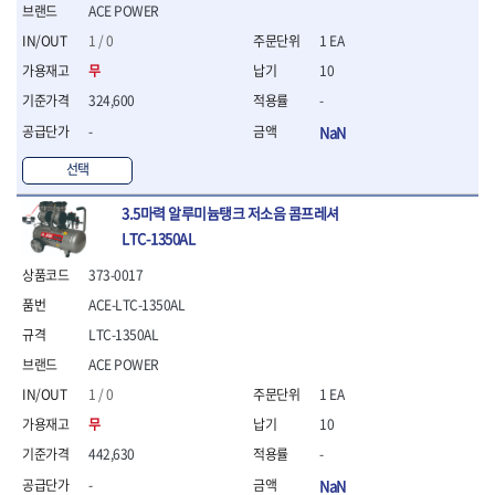
ACE POWER
- 평치즐
- 핀펀치세트
1 / 0
1 EA
- 펀치
무
10
- 펀치세트
324,600
-
- 톱대
-
NaN
- 용접용품
- 빠루
선택
- 철공끌
원예.사무용품
3.5마력 알루미늄탱크 저소음 콤프레셔
- 커터칼
LTC-1350AL
- 전지가위
373-0017
- 정글칼
- 전정톱
ACE-LTC-1350AL
- 접톱
LTC-1350AL
- 목공톱
ACE POWER
- 고지톱
1 / 0
1 EA
- 다목적가위
- 안전커터칼
무
10
- 휠메저
442,630
-
- 마킹
-
NaN