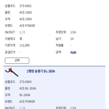
- 안전고글
측정도구
자동차용장비
- 롱소켓레일세트
- 동파이프커터
LOGOSOL(AGMA)
LONCIN
- 목공용끌세트
373-0002
- 방진마스크
- 자
- 타이어탈착기
- 육각비트소켓레일세트
- 플라스틱파이프커터
MACHAN
MAFELL
- 나무상자케이스
- 방독마스크
- 줄자
- 타이어휠발란스
- 소켓세트
- 디버러
ACE-1006
MARTOR
MAYHEW
- 버니셔
- 보호복
- 컴퍼스
- 판금작기세트
- 스터드풀러
- 동파이프확관기세트
ACE-1006
- 끌
MCC
MEGA
- 장갑
- 분도기
- 리프트
- 너트트위스터
- 전동오스타세트
- 가우지
ACE POWER
MORSE
NANIWA
- 낙하방지코드
- 수평기
- 판금계측자
- 볼트트위스터
- 배관내시경
- 조각칼
- 무릎 보호대
NICHOLSON
Norton
- 테파게이지
- 핸드훅크
1 / 0
1 EA
- 탭홀더
- 배관청소기
- 끌세트
- 레이저메타
- 엔진홀드
OLSON
OSEIN
- 다이홀더
- 하수구청소기
전기.계절상품
유
10
- 대패
- 기타 측정도구
- 코끼리잭
- T형소켓렌치
- 오거
PB
PFEIL
- 열풍기
- 톱
111,080
-
- 검전테스터
- 가래지잭
- 옵셋라쳇렌치
- 커터
- 히터
PICA
PICARD
- 대패날
-
NaN
- 라쳇렌치세트
- 스프링헤드
- 충전식분무기
토크렌치
자동차용공구
PROXXON
RICHMOND
- 미니터닝세트
- 임팩드라이버
- PVC커터
- 선풍기
- 토크렌치바디
- 플레어너트소켓
선택
- 포스너비트
RIDGID
ROBERTSORBY
- 임팩드라이버세트
- 기타 악세사리
- 용접기
- 토크렌치
- 인젝터스페셜소켓
- 악세사리
ROTARY LIFT
ROTHENBERGER
- 비트라쳇핸들
- 콤프레샤
- LED충전식작업등
- 디지탈토크렌치
- 드레인플러그소켓
- 클로스샌딩롤
2행정 송풍기 BL-260A
RUBI
RUKO
- 비트
- LED램프
- 토크렌치라쳇헤드
- 벨트텐션풀리렌치
전동.충전공구
- 스프레이건
RYOBI
S.Djarv Hantverk AB
- 파워비트
- 예초기
- 토크렌치스패너헤드
- 리무버
- 드릴
- 작업용톱
373-0004
- 양용드라이버비트
SCANGRIP
Scanprobe
- 라디에이터
- 토크렌치링헤드
- 드래그링크소켓
- 드라이버
- 송곳
ACE-BL-260A
- 파워비트세트
- 심지난로
- 토크아답타
SENCI
SHINANO
- 록너트버스터
- 임팩렌치
- 각끌
- 너트세터
- 온수 히터
- 크로우풋
- 토션바
BL-260A
SHOPVAC
SICE
- 샌더
- 측정자
- 마그네틱너트세터
- 열선
- 토크테스터기
- 임팩뒤바퀴휠너트소켓
- 앵글그라인더
- 클립
SKIL
SMOOS
ACE POWER
- 슬라이딩마그네틱너트
- 정온선
- 비디오스코프
- 반사경
- 컷쏘
- 컴파스
SOURCE
SPARTAN
1 / 0
1 EA