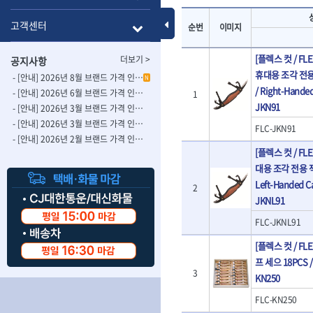
- 롱별소켓
- 파이프가공기
HAZET
HIOKI
- 임팩별소켓
- 바이스
Toggle Menu
고객센터
순번
이미지
ISOTOOL
JOKARI
- 임팩롱별소켓
- 파이프스탠드
- 비트소켓
- 파이프바이스
KBS
KHEIRON
[플렉스 컷 / F
더보기 >
공지사항
- 육각비트소켓
- 유압전선압착
KOMELON
KTC
휴대용 조각 전용 
- 임팩육각비트소켓
- 듀잇밴더
- [안내] 2026년 8월 브랜드 가격 인상 사전 안내의 건
N
LIENIELSEN
LOCTITE
/ Right-Handed
- 별비트소켓
- 마이크로드레
- [안내] 2026년 6월 브랜드 가격 인상 사전 안내의 건
1
MAFELL
MARTOR
- XZN비트소켓
JKN91
- 마이크로릴
- [안내] 2026년 3월 브랜드 가격 인상 사전 안내의 건-2
- 임팩육각비트
- 시스네이크컴
MORSE
NANIWA
- [안내] 2026년 3월 브랜드 가격 인상 사전 안내의 건
FLC-JKN91
- 임팩비트
- 시스네이크미
- [안내] 2026년 2월 브랜드 가격 인상 사전 안내의 건
OSEIN
PB
- 임팩비트홀더
- 시스네이크
[플렉스 컷 / FL
PROXXON
RICHMOND
- 유니버셜조인트
- 배관검사용모
대용 조각 전용 잭 
ROTHENBERGER
RUBI
- 아답타
- 내시경카메라
Left-Handed Ca
2
- 연결대
- 라인송신기
SCANGRIP
Scanprobe
JKNL91
- 임팩연결대
- 탐지용수신기
자동차공구.장비
SICE
SKIL
FLC-JKNL91
- 볼연결대
- 콤비네이션청
STAHLWILLE
STANZANI
- 볼연결대세트
- 수동스피너
자동차용장비
[플렉스 컷 / FL
THETA -직판오일등
THETA-공구함
- 라쳇핸들
- 프렉스샤프트
- 타이어탈착기
프 세으 18PCS / D
- 퀵릴리스라쳇핸들
- 액세서리
THETA-몽키
THETA-소켓비
- 타이어휠발란스
3
KN250
- 플렉시블라쳇핸들
- 전동드럼머신
THETA-자석소켓
THETA-전동악
- 판금작기세트
- 단축라쳇핸들
- 스프링청소기
FLC-KN250
- 리프트
THETA-헤라
THOMAS FLIN
- 라쳇아답터
- 고압파이프세