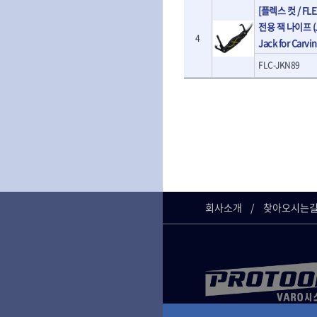
- 판금계측자
TRACER
[플렉스 컷 / FL
TSUNESABUR
- 수동복스대
- 건/습식 청소
- 핸드훅크
전용 잭 나이프 (JK
VALLORBE
- 스핀드라이버
- 청소기악세서
VAUGHAN
- 엔진홀드
4
Jack for Carvin
- 소켓레일세트
- 체인파이프렌
WERA
WIHA
- 코끼리잭
- 롱소켓레일세트
- 동파이프커터
- 가래지잭
ZETA
FLC-JKN89
ZETA(LED)
- 육각비트소켓레일세트
- 플라스틱파이
ZETA(자화기)
자동차용공구
ZETA(커터)
- 소켓세트
- 디버러
- 플레어너트소켓
게링 HSS-CO
나노원
- 스터드풀러
- 동파이프확관
- 인젝터스페셜소켓
- 너트트위스터
- 전동오스타세
동해
디월트
- 드레인플러그소켓
- 볼트트위스터
- 배관내시경
멜텍
미주산업
- 벨트텐션풀리렌치
- 탭홀더
- 배관청소기
북성
스팀코리아
- 리무버
- 다이홀더
- 하수구청소기
- 드래그링크소켓
에코플로우
엠파이어
- T형소켓렌치
- 오거
- 록너트버스터
- 옵셋라쳇렌치
- 커터
이홈
일레드
- 토션바
- 라쳇렌치세트
회사소개
- 스프링헤드
찾아오시는
타이거(TIGER)
플렉스-절단석
- 임팩뒤바퀴휠너트소켓
- 임팩드라이버
- PVC커터
- 반사경
- 임팩드라이버세트
- 기타 악세사리
- 오일휠타소켓
- 비트라쳇핸들
- 콤프레샤
- 레버바
- 비트
전동.충전공구
- 호스클램프플라이어
- 파워비트
- 드릴
- 피스톤링컴프레셔
- 양용드라이버비트
- 드라이버
- 드로우핸들
- 파워비트세트
- 임팩렌치