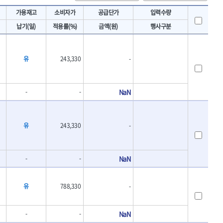
토크렌치
IRWIN
가용재고
소비자가
공급단가
입력수량
- 토크렌치바디
KAWASA
납기(일)
적용률(%)
금액(원)
행사구분
- 토크렌치
KOKEN
- 디지탈토크렌치
- 토크렌치라쳇헤드
LENOX(수입)
- 토크렌치스패너헤드
유
243,330
-
MACHAN
- 토크렌치링헤드
MEGA
- 토크아답타
OLSON
- 크로우풋
-
-
NaN
- 토크테스터기
PICARD
- 비디오스코프
ROTARY LIFT
- 토크드라이버핸들
유
243,330
-
S.Djarv Hantverk AB
- 토크드라이버세트
SHOPVAC
- 토크드라이버
- 토크드라이버블레이드
SPARTAN
-
-
NaN
- 다이얼토크렌치
TENGU
- 토크멀티플라이어
THETA-망치
- 토크렌치비트홀다헤드
유
788,330
-
THETA-자동몽키
- 가방/케이스
THETA-핸드카트
절삭공구
-
-
NaN
TORMEK
- 홀쏘날