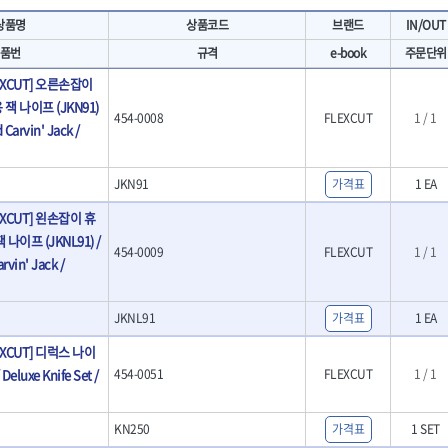
- 마카
- 대형평도
HIT
IR
상품명
상품코드
브랜드
IN/OUT
- 매직
- 조각도세트
KAKURI
Katimax
- 작업등
- D형조각도
품번
규격
e-book
주문단위
- 케이블타이
- 카빙나이프
KLEIN
KNIPEX
LEXCUT] 오른손잡이
기
- 스피커
- 나이프
KUKEN
LENOX(사입)
잭 나이프 (JKN91)
- 스코프
안전용품
454-0008
FLEXCUT
1 / 1
LOGOSOL(AGMA)
LONCIN
 Carvin' Jack /
인
- 손도끼
- 안전안경
MAYHEW
MCC
- 목공용끌
- 안전고글
팩
- 목공용끌세트
NICHOLSON
Norton
- 방진마스크
JKN91
가격표
1 EA
니릴
- 나무상자케이스
- 방독마스크
PFEIL
PICA
- 버니셔
EXCUT] 왼손잡이 휴
- 보호복
RIDGID
ROBERTSORBY
니터
- 끌
나이프 (JKNL91) /
- 장갑
454-0009
FLEXCUT
1 / 1
RUKO
RYOBI
- 가우지
rvin' Jack /
- 낙하방지코드
- 조각칼
SENCI
SHINANO
- 무릎 보호대
- 끌세트
SMOOS
SOURCE
전기.계절상품
JKNL91
가격표
1 EA
소기
- 대패
SWANSON
TEFENPLAST
- 열풍기
- 톱
EXCUT] 디럭스 나이
- 히터
THETA-드라이버
THETA-랜턴
- 대패날
eluxe Knife Set /
454-0051
FLEXCUT
1 / 1
- 충전식분무기
- 미니터닝세트
트
THETA-스패너
THETA-운반구
- 선풍기
- 포스너비트
세서리
THETA-측정
THETA-커터,가위
- 용접기
- 악세사리
KN250
가격표
1 SET
N
TOP
TOPTUL
- LED충전식작업등
척기
- 클로스샌딩롤