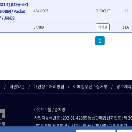
- LED램프
EXCUT] 휴대용 조각
O
TUOFU
TWOCHERRYS
기
- 스프레이건
- 예초기
N89) / Pocket
454-0007
FLEXCUT
1 / 1
리
VBW
- 작업용톱
VESSEL
- 라디에이터
' / JKN89
치
- 송곳
WOODCRAFT
XCELITE
- 심지난로
- 각끌
JKN89
ZETA(PVC커터)
가격표
ZETA(라디에이터)
1 EA
- 온수 히터
프커터
- 측정자
- 열선
ZONE KING
가드맨
- 클립
1
- 정온선
나이텍스
대건
기세트
- 컴파스
- 콤프레셔
트
- 작업대
디월트 인버터 발전기
라이트 세이키
- 물림쇠
바람돌이
백마
- 측정기
아임삭
에버그린
- 디지털습도측정기
우주전열(겨울)
우주전열(여름)
- 지그그리퍼시스템
- 치즐
조란
츠노다(TTC)
길
회원약관
개인정보처리방침
이메일무단수집거부
- 치즐세트
광고제휴
협성
황금손
- 파팅툴
- 터닝툴세트
- 할로윙툴
(주)프로툴 / 송치영
- 캘리퍼
- 잭나이프
사업자등록번호 : 202-81-42885 통신판매업신고번호 : 제 2
- 스코프세트
(주)프로툴 서울특별시 시흥대로 481 (독산동) 프로툴빌딩
- 조각세트