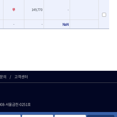
- 바이메탈홀쏘날
UVEX
- 하이스드릴
무
149,770
-
WALTER
- 하이스코발트드릴
XPROTOOL-기어렌치
- 드릴세트
-
ZETA(비트셋트)
-
NaN
- 아바
- 반대탭
게링 HSS
- 톱날
대건케이블
- 절단석
맘모스
- 원형톱날
벡스
에코파워팩
이젠
콰이어트존
문의
고객센터
008-서울금천-0251호