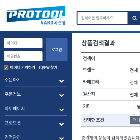
상품검색결과
카테고리 검색
브랜드 검색
로그인
검색어
전체
ㄱ
ㄴ
ㄷ
ㄹ
ㅁ
ㅂ
ㅅ
ㅇ
작업공구.종합공구
배관.전동.에
아이디 기억하기
ID/PW 찾기
브랜드
전체
A
B
C
D
E
F
G
H
I
J
소켓,렌치,드라이버
배관공구.장비
주문하기
카테고리
전체
- 소켓
- 파이프렌치
전체
- 롱소켓
- 스트랩락파이
주문정보
원산지
전체
- 세미롱소켓
- 파이프커터
1-DAY
ABC
- 엑스트라롱소켓
- 튜빙커터
Benchcrafted
기타
BHS(영창망치)
마이페이지
- 임팩소켓
- 리머
CMT
CP
- 임팩세미롱소켓
- 밴더
선택한 조건
잭
DMT
- 임팩롱소켓
- 동파이프확관
EIGHT
프로모션
- 유니버셜소켓
- 파이프나사산
ENGINEER
EXPERT
- 별소켓
- 오스타세트
4
견적관리
총
개의 상품이 검색되었습니다
FLEX
FLEXCUT