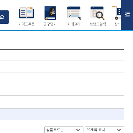
Ri
T
M
가격표주문
공구명가
카테고리
브랜드검색
장바구니
×
×
측정공구.절삭공구
숫자
측정도구
- 자
- 줄자
- 컴퍼스
AURIOU
- 분도기
CMO
- 수평기
DH신바람
- 테파게이지
- 레이저메타
ELIPSE
- 기타 측정도구
FLAG
- 검전테스터
HALDER