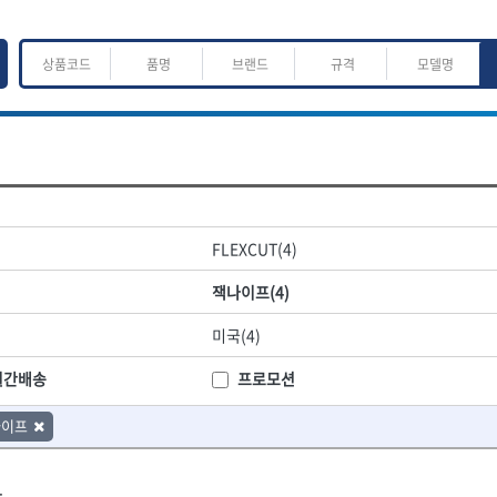
ㅈ
ㅊ
ㅋ
ㅌ
ㅍ
ㅎ
어.운반
산업.안전.웰딩.계절
목공공구.목공기계
FLEXCUT(4)
K
L
M
N
O
P
Q
R
S
T
U
V
W
X
Y
Z
산업, 생활용품
조각도.끌
잭나이프(4)
- 펜
- 평도
프핸들
- 나사고정제
- 아사도
미국(4)
- 배관밀봉제
- 환도
ACE POWER
Armor Tool, LLC
- 윤활방청제
- 심환도
BTK
CHANNELLOCK
월간배송
프로모션
- 선글라스, 고글
- 곡환도
CROWN
DEWIT
- 설치형가림막
- 삼각도
나이프
기
- 블로워
EISHIN
- 곡아사도
EKLIND
가공기
- 전선릴
- 곡삼각도
FASTCAP
FISKARS
- 연장선
- 조각도
.
FORREST
GIANTLOK