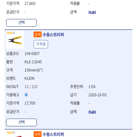
WIHA
WOODCRAFT
- 청소기
- 임팩휠너트소켓
- 테이블쏘
27,600
-
- T별렌치세트
- 오토해머
XCELITE
XPROTOOL-기어렌치
- 원형톱날
- 깃발형별렌치
-
NaN
ZETA
ZETA(LED)
전동악세서리
- 샌딩디스크
- 너트T렌치
- 충전드릴용소켓
선택
ZETA(PVC커터)
ZETA(라디에이터)
- 스크롤쏘날
- 별T렌치
- 전동비트롱소켓
- 숫돌
ZETA(비트셋트)
ZETA(자화기)
- 소켓비트세트
수동스트리퍼
- 드릴비트
상세
- 다이아몬드숫돌
- 공구세트
ZETA(커터)
ZONE KING
- 비트세트
- 원형톱날/루터비트
- 드라이버세트
가격표
가드맨
게링 HSS
- 드릴척
- 루터비트
- 렌치세트
게링 HSS-CO
나노원
104-0007
- 육각비트
- 루터비트세트
- 육각드라이버
나이텍스
대건
- 퀵릴리스비트소켓
- 직쏘날
KLE-11045
- 드라이버
대건케이블
동해
- 전동비트소켓
- 디지털앵글파인더
- 타격드라이버
159mm(6")
- 롱자석소켓
디월트
디월트 인버터 발전기
- 띠톱날
- 양용드라이버
KLEIN
- 소켓아답타
- 모종삽
라이트 세이키
맘모스
- 너트드라이버
- 악세서리
12 / 120
1 EA
- 갈퀴
- 별드라이버
멜텍
미주산업
- 청소기
- 호미
- 일자드라이버
유
2026-10-05
바람돌이
백마
- 컷쏘날
- 스포크
- 십자드라이버
17,700
-
벡스
북성
- 원형톱날
- 파종기
- 포지드라이버
스팀코리아
아임삭
-
NaN
- 홈클리너
- 라운드너트드라이버
에어공구
에버그린
에코파워팩
- 제초기
- 양용드라이버핸들
- 에어라쳇렌치
선택
에코플로우
엠파이어
- 삽
- 포켓양용드라이버
- 에어임팩렌치
- 괭이
우주전열(겨울)
우주전열(여름)
- 드라이버날
- 에어드릴
수동스트리퍼
상세