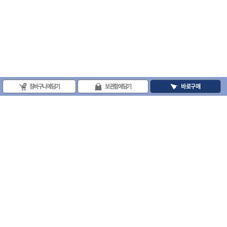
장바구니에 담기
보관함에 담기
바로구매
(주)프로툴 / 송치영
사업자등록번호 : 202-81-42885 통신판매업신고번호 : 제 2008-서울금천-0251호
(주)프로툴 서울특별시 시흥대로 481 (독산동) 프로툴빌딩
2021 VARO - ALL RIGHTS RESERVED. ( 사전 동의 없이 VARO 사이트의 일체 정
보, 컨텐츠 및 UI등을 무단 사용할 수 없습니다. )