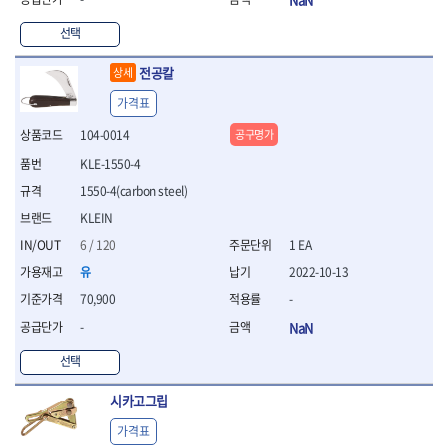
- 십자비트
선택
- 임팩별비트소켓
- 임팩XZN비트소켓
전공칼
상세
- 십자비트소켓
- 일자비트소켓
가격표
- XZN비트
104-0014
공구명가
- 임팩XZN비트
- 라쳇핸들세트
KLE-1550-4
- 사각비트
1550-4(carbon steel)
- 토크드라이버
KLEIN
- 포지비트소켓
6 / 120
1 EA
- 임팩포지비트소켓
유
2022-10-13
플라이어,몽키,스패너
- 뻰치
70,900
-
- 편구스패너
-
NaN
- 플라이어
- 니퍼
선택
- 롱노우즈
시카고그립
- 스냅링플라이어
- 그룹조인트플라이어
가격표
- 케이블커터