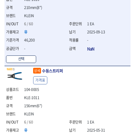
세터
- 콤프레셔
- 토크드라이버핸들
- 오일휠타소켓
- 각도절단기
- 작업대
STAHLWILLE
STANZANI
- 비트아답타
210mm(8")
- 토크드라이버세트
- 레버바
- 플런지쏘
- 물림쇠
SWANSON
TEFENPLAST
- 충전드릴용롱소켓
- 토크드라이버
- 호스클램프플라이어
- 블로워
KLEIN
- 측정기
- 나비볼트소켓
TENGU
THETA -직판오일등
- 토크드라이버블레이드
- 피스톤링컴프레셔
- 밴드쏘
- 디지털습도측정기
6 / 60
1 EA
- 스파크플러그소켓
- 다이얼토크렌치
THETA-공구함
THETA-드라이버
- 드로우핸들
- 원형톱
- 지그그리퍼시스템
유
2025-09-13
- 비트소켓레일세트
- 토크멀티플라이어
- 판금돌리
THETA-랜턴
THETA-망치
- 해머드릴
- 치즐
- 임팩비트소켓
- 토크렌치비트홀다헤드
- 스파크플러그플라이어
46,200
-
- 임팩드라이버
- 치즐세트
THETA-몽키
THETA-소켓비트
- 조인트
- 가방/케이스
- 범핑망치
- 로터리해머
- 파팅툴
-
NaN
THETA-스패너
THETA-운반구
- 세미롱임팩소켓
- 픽업툴
- 라쳇렌치
- 터닝툴세트
절삭공구
THETA-자동몽키
THETA-자석소켓
- 라쳇헤드
- 클립플라이어
선택
- 전동가위
- 할로윙툴
- 홀쏘날
THETA-전동악세서리
THETA-측정
- 임팩아답타
- 허브캡풀러
- 직쏘
- 캘리퍼
- 바이메탈홀쏘날
- 비트홀다
THETA-커터,가위
THETA-핸드카트
수동스트리퍼
상세
- 산소센서소켓
- 멀티커터
- 잭나이프
- 하이스드릴
- 볼L렌치세트
THETA-헤라
THOMAS FLINN
- 클립리무버
- 광택기
- 스코프세트
- 하이스코발트드릴
가격표
- L렌치세트
- 자석접시
TOP
TOPTUL
- 앵글그라인더
- 조각세트
- 드릴세트
- 볼L렌치
104-0005
- 작업용등받이
- 샌딩머신
- 크래프트카버세트
TORMEK
TRACER
- 아바
- L렌치
- 자동차전용공구
- 밴드쏘
KLE-1011
- 말렛스위프
- 반대탭
TSUNESABURO
TUOFU
- 별렌치세트
- 타이어레버
- 콤보세트
- 목공용망치
- 톱날
156mm(6")
TWOCHERRYS
UVEX
- 별렌치
- 스크래퍼
- 충전광택기
- 절단석
대패
VALLORBE
VAUGHAN
KLEIN
- T렌치
- 후크드라이버
- 로터리해머
- 원형톱날
- 스크래퍼
- T렌치세트
VBW
VESSEL
- 너트그립소켓
6 / 60
1 EA
- 배터리
- 핸드툴세트
- 접렌치
WALTER
WERA
- 충전기
유
2025-05-31
임팩휠너트소켓
- 다이아몬드휠
- 접별렌치