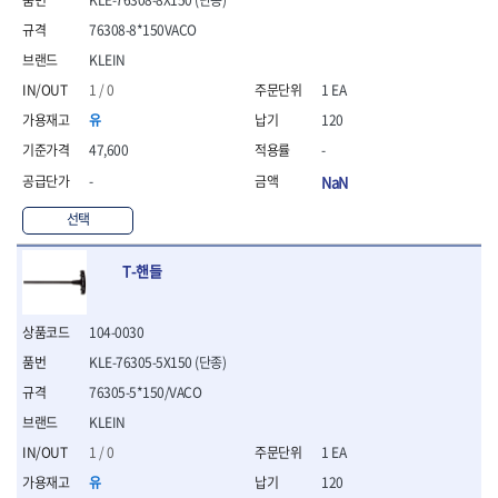
- 절연펜치
- 절연니퍼
76308-8*150VACO
- 절연가위
KLEIN
- 절연비트
1 / 0
1 EA
- 절연드라이버교체날
- 절연공구세트
유
120
- 절연라쳇렌치
47,600
-
- 절연라쳇렌치세트
-
NaN
- 절연볼트커터
- 절연아답타
선택
- 절연펀치
- 기타
T-핸들
- 방폭연결대
- 방폭옵셋렌치
- 방폭니퍼
104-0030
- 방폭펜치
KLE-76305-5X150 (단종)
- 방폭플라이어
76305-5*150/VACO
- 방폭가위
- 방폭렌치
KLEIN
- 방폭스패너
1 / 0
1 EA
- 방폭비트소켓
유
120
- 방폭아답타