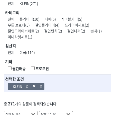
DH신바람
DMT
전체
KLEIN(271)
- 육각비트소켓
- 유압전선압착기
산업.안전.웰딩.
목공공구.목공
EIGHT
EISHIN
- 임팩육각비트소켓
- 듀잇밴더
계절
기계
카테고리
EKLIND
ELIPSE
- 별비트소켓
- 마이크로드레인
전체
플라이어(10)
니퍼(5)
케이블커터(5)
ENGINEER
EXPERT
- XZN비트소켓
- 마이크로릴
산업, 생활용품
조각도.끌
무릎 보호대(5)
절연플라이어(4)
드라이버세트(2)
FASTCAP
FISKARS
- 임팩육각비트
- 시스네이크컴팩
- 펜
- 평도
절연드라이버세트(2)
절연펜치(2)
절연니퍼(2)
뻰치(1)
- 임팩비트
- 시스네이크미니릴
FLAG
FLEX
- 나사고정제
- 아사도
- 임팩비트홀더
- 시스네이크
미니라쳇세트(1)
FLEXCUT
FORREST
- 배관밀봉제
- 환도
- 유니버셜조인트
- 배관검사용모니터
GIANTLOK
HALDER
- 윤활방청제
- 심환도
원산지
- 아답타
- 내시경카메라
- 선글라스, 고글
- 곡환도
HAZET
HIOKI
전체
미국(110)
- 연결대
- 라인송신기
- 설치형가림막
- 삼각도
HIT
IR
- 임팩연결대
- 탐지용수신기
- 블로워
- 곡아사도
기타
IRWIN
ISOTOOL
- 볼연결대
- 콤비네이션청소기
- 전선릴
- 곡삼각도
JOKARI
KAKURI
월간배송
프로모션
- 볼연결대세트
- 수동스피너
- 연장선
- 조각도
- 라쳇핸들
- 프렉스샤프트
Katimax
KAWASA
- 마카
- 대형평도
선택한 조건
- 퀵릴리스라쳇핸들
- 액세서리
KBS
KHEIRON
- 매직
- 조각도세트
- 플렉시블라쳇핸들
- 전동드럼머신
KLEIN
KLEIN
KNIPEX
- 작업등
- D형조각도
- 단축라쳇핸들
- 스프링청소기
- 케이블타이
- 카빙나이프
KOKEN
KOMELON
- 라쳇아답터
- 고압파이프세척기
- 스피커
- 나이프
측정공구.절삭
자동차공구.장
KTC
KUKEN
- 수동복스대
- 건/습식 청소기
271
- 스코프
총
개의 상품이 검색되었습니다.
공구
비
안전용품
LENOX(사입)
LENOX(수입)
- 스핀드라이버
- 청소기악세서리
- 손도끼
- 안전안경
LIENIELSEN
LOCTITE
- 소켓레일세트
- 체인파이프렌치
- 목공용끌