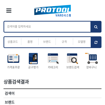
×
Ri
×
Toggle Menu
카테고리 검색
브랜드 검색
To
작업공구.종합
배관.전동.에어.
가나다
ABC
M
공구
운반
전체
ㄱ
ㄴ
ㄷ
ㄹ
ㅁ
ㅂ
ㅅ
ㅇ
ㅈ
소켓,렌치,드라이버
배관공구.장비
ㅊ
ㅋ
ㅌ
ㅍ
ㅎ
- 소켓
- 파이프렌치
- 롱소켓
- 스트랩락파이프핸들
- 세미롱소켓
- 파이프커터
전체
- 엑스트라롱소켓
- 튜빙커터
- 임팩소켓
- 리머
1-DAY
ABC
가격표주문
공구명가
카테고리
브랜드검색
장바구니
- 임팩세미롱소켓
- 밴더
ACE POWER
Armor Tool, LLC
- 임팩롱소켓
- 동파이프확관기
AURIOU
Benchcrafted
- 유니버셜소켓
- 파이프나사산가공기
상품검색결과
BHS(영창망치)
BTK
- 별소켓
- 오스타세트
CHANNELLOCK
CMO
- 롱별소켓
- 파이프가공기
검색어
- 임팩별소켓
- 바이스
CMT
CP
- 임팩롱별소켓
- 파이프스탠드
CROWN
DEWIT
브랜드
- 비트소켓
- 파이프바이스