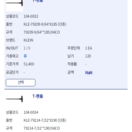
- 평치즐
- 핀펀치세트
104-0032
- 펀치
- 펀치세트
KLE-79209-9/64˝X185 (단종)
- 톱대
79209-9/64˝*185/VACO
- 용접용품
KLEIN
- 빠루
- 철공끌
1 / 0
1 EA
유
120
원예.사무용품
- 커터칼
51,400
-
- 전지가위
-
NaN
- 정글칼
- 전정톱
선택
- 접톱
- 목공톱
T-핸들
- 고지톱
- 다목적가위
- 안전커터칼
104-0034
- 휠메저
KLE-79214-7/32˝X190 (단종)
- 마킹
79214-7/32˝*190/VACO