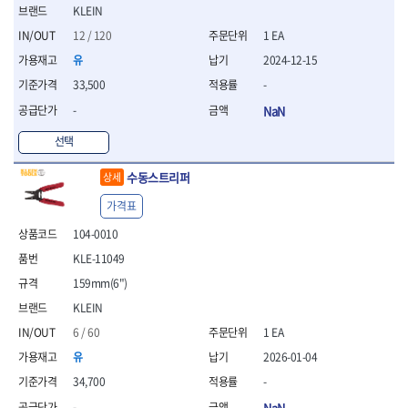
- 조절식렌치
KLEIN
- 볼트세터
12 / 120
1 EA
- 너트드라이버
- 자화기
유
2024-12-15
- 레이저팁 드라이버
33,500
-
- 라쳇렌치
-
NaN
- 임팩엑스트라롱소켓
- 파워렌치
선택
- 드릴척아답타
- 조인트플러그소켓
수동스트리퍼
상세
- 옵셋렌치
가격표
- 파워렌치
- 소켓홀더
104-0010
- 클라이밍비트
KLE-11049
- 토크아답타
159mm(6")
- 비트소켓세트
- 포지비트
KLEIN
- 일자비트
6 / 60
1 EA
- 임팩별비트
유
2026-01-04
- 임팩일자비트
34,700
-
- 임팩포지비트
- 임팩십자비트
-
NaN