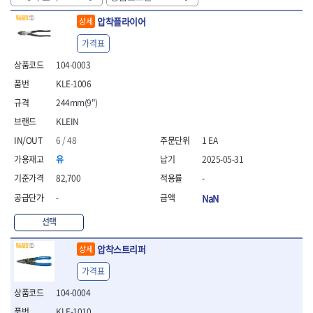
- 안전고글
측정도구
자동차용장비
- 롱소켓레일세트
- 동파이프커터
LOGOSOL(AGMA)
LONCIN
- 목공용끌세트
- 방진마스크
- 자
- 타이어탈착기
- 육각비트소켓레일세트
- 플라스틱파이프커터
압착플라이어
상세
MACHAN
MAFELL
- 나무상자케이스
- 방독마스크
- 줄자
- 타이어휠발란스
- 소켓세트
- 디버러
MARTOR
MAYHEW
- 버니셔
가격표
- 보호복
- 컴퍼스
- 판금작기세트
- 스터드풀러
- 동파이프확관기세트
- 끌
MCC
MEGA
- 장갑
- 분도기
- 리프트
- 너트트위스터
- 전동오스타세트
104-0003
- 가우지
MORSE
NANIWA
- 낙하방지코드
- 수평기
- 판금계측자
- 볼트트위스터
- 배관내시경
KLE-1006
- 조각칼
- 무릎 보호대
NICHOLSON
Norton
- 테파게이지
- 핸드훅크
- 탭홀더
- 배관청소기
- 끌세트
244mm(9")
- 레이저메타
- 엔진홀드
OLSON
OSEIN
- 다이홀더
- 하수구청소기
전기.계절상품
- 대패
- 기타 측정도구
- 코끼리잭
KLEIN
- T형소켓렌치
- 오거
PB
PFEIL
- 열풍기
- 톱
- 검전테스터
- 가래지잭
- 옵셋라쳇렌치
- 커터
- 히터
6 / 48
1 EA
PICA
PICARD
- 대패날
- 라쳇렌치세트
- 스프링헤드
- 충전식분무기
토크렌치
자동차용공구
PROXXON
RICHMOND
- 미니터닝세트
유
2025-05-31
- 임팩드라이버
- PVC커터
- 선풍기
- 토크렌치바디
- 플레어너트소켓
- 포스너비트
RIDGID
ROBERTSORBY
82,700
-
- 임팩드라이버세트
- 기타 악세사리
- 용접기
- 토크렌치
- 인젝터스페셜소켓
- 악세사리
ROTARY LIFT
ROTHENBERGER
- 비트라쳇핸들
- 콤프레샤
-
NaN
- LED충전식작업등
- 디지탈토크렌치
- 드레인플러그소켓
- 클로스샌딩롤
RUBI
RUKO
- 비트
- LED램프
- 토크렌치라쳇헤드
- 벨트텐션풀리렌치
전동.충전공구
- 스프레이건
선택
RYOBI
S.Djarv Hantverk AB
- 파워비트
- 예초기
- 토크렌치스패너헤드
- 리무버
- 드릴
- 작업용톱
- 양용드라이버비트
SCANGRIP
Scanprobe
- 라디에이터
- 토크렌치링헤드
- 드래그링크소켓
- 드라이버
- 송곳
압착스트리퍼
상세
- 파워비트세트
- 심지난로
- 토크아답타
SENCI
SHINANO
- 록너트버스터
- 임팩렌치
- 각끌
- 너트세터
- 온수 히터
가격표
- 크로우풋
- 토션바
SHOPVAC
SICE
- 샌더
- 측정자
- 마그네틱너트세터
- 열선
- 토크테스터기
- 임팩뒤바퀴휠너트소켓
- 앵글그라인더
- 클립
SKIL
SMOOS
104-0004
- 슬라이딩마그네틱너트
- 정온선
- 비디오스코프
- 반사경
- 컷쏘
- 컴파스
SOURCE
SPARTAN
KLE-1010