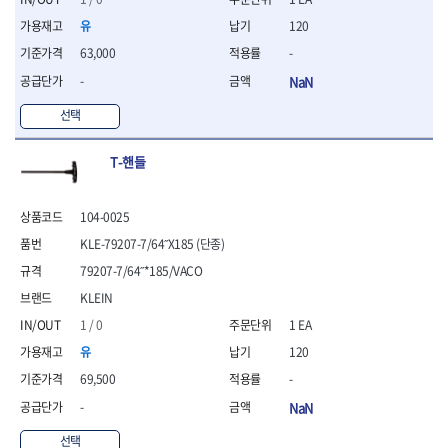
- 라쳇 드라이버
유
120
- 라쳇스패너
- 스피드렌치
63,000
-
- 모터렌치
-
NaN
- 함마스패너
선택
절연.전설.방폭공구
- 절연옵셋렌치
T-핸들
- 절연연결대
- 절연드라이버
- 절연스패너
104-0025
- 절연T렌치
KLE-79207-7/64˝X185 (단종)
- 절연소켓
- 절연별소켓
79207-7/64˝*185/VACO
- 절연별비트소켓
KLEIN
- 절연육각비트소켓
1 / 0
1 EA
- 절연라쳇핸들
- 절연렌치
유
120
- 절연토크렌치
69,500
-
- 절연콤비네이션렌치
-
NaN
- 절연링렌치
- 절연플라이어
선택