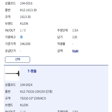
104-0016
- 니퍼 외
- 바이스플라이어
KLE-1613-30
- 옵셋렌치
1613-30
- 공구함세트
KLEIN
- 콤비네이션렌치
- 양구스패너
1 / 0
1 EA
- 라쳇콤비네이션렌치
유
120
- 라쳇옵셋렌치
246,000
-
- 콤비네이션렌치세트
-
NaN
- 플레어너트렌치
- 양구스패너세트
선택
- 옵셋렌치세트
- 라쳇콤비네이션렌치세
T-핸들
트
- 몽키스패너
- 라쳇콤비네이션세트
104-0024
- 라쳇렌치
KLE-76310-10X150 (단종)
- 함마렌치
76310-10*150VACO
- 멀티플라이어
- 미니라쳇세트
KLEIN
- 기타
1 / 0
1 EA