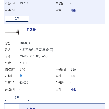
39,700
-
- 방폭T렌치
- 방폭드라이버
-
NaN
- 방폭펀치
선택
- 절연포지비트소켓
철공공구
T-핸들
- 볼트커터
- 핸드볼트커터
- 항공가위
104-0031
- 클램프
KLE-79208-1/8˝X185 (단종)
- 망치
79208-1/8˝*185/VACO
- 빠루망치
- 볼핀망치
KLEIN
- 함마망치
1 / 0
1 EA
- 도끼
유
120
- 망치헤드
- 판금망치
43,000
-
- 나일론무반동망치
-
NaN
- 플라스틱망치
- 고무망치
선택
- 핀펀치
- 센타펀치
T-핸들