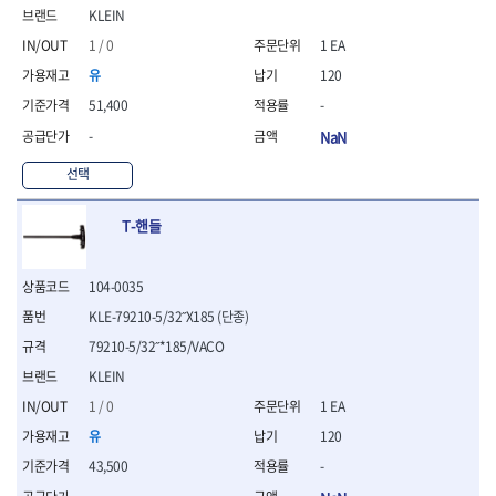
연마용품
KLEIN
- 조줄
1 / 0
1 EA
- 철공용줄
- 목공용줄
유
120
- 조줄세트
51,400
-
- 판금줄홀더
-
NaN
- 줄
공구함.공구집
선택
- 공구함
- 탑체스터
T-핸들
- 플라스틱이동공구함
- 공구통
104-0035
- 기타공구
- 공구가방
KLE-79210-5/32˝X185 (단종)
기타 작업공구
79210-5/32˝*185/VACO
- 헤라
KLEIN
- 케이스
1 / 0
1 EA
- 수리키트
- 고정링/링
유
120
- 핀
43,500
-