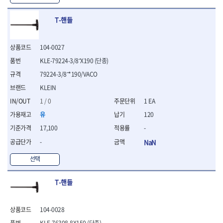
- 절연전공칼
- 절연안전모
T-핸들
- 절연매트
- 방폭소켓
- 방폭라쳇핸들
104-0027
- 방폭콤비네이션렌치
KLE-79224-3/8˝X190 (단종)
- 방폭함마스패너
79224-3/8˝*190/VACO
- 절연일자드라이버
KLEIN
- 절연별드라이버
- 절연드라이버세트
1 / 0
1 EA
- 스트리퍼
유
120
- 라쳇케이블커터
17,100
-
- 자동스트리퍼
- 케이블스트리퍼
-
NaN
- 압착기
선택
- 핀셋
- 절연공구세트
- 절연비트홀다
T-핸들
- 절연비트홀다드라이버
- 방폭망치
104-0028
- 절연L렌치
KLE-76308-8X150 (단종)