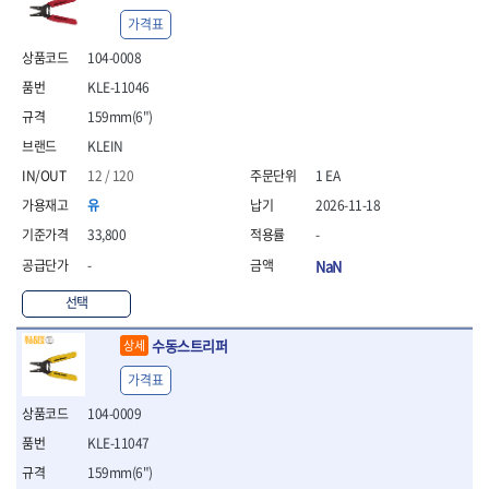
- 통나무쪼개기
- 날교환드라이버세트
- 에어오비탈센더
이젠
이홈
가격표
- 전동대패
- 드라이버핸들
- 에어드라이버
일레드
조란
- 가든툴세트
- 비트세트
- 에어다이그라인더
104-0008
츠노다(TTC)
콰이어트존
- 비트홀다드라이버
- 에어멀티샌더
연마기계
KLE-11046
타이거(TIGER)
플렉스-절단석
- 비트홀다드라이버세트
- 에어앵글그라인더
- 습식그라인더
협성
황금손
159mm(6")
- 드라이버블레이드
- 에어리베터기
- 건식그라인더
KLEIN
- 비트드라이버
- 타이어압력게이지
- 연마지그
- 별비트
- 에어밸트샌더
- 연마숫돌
12 / 120
1 EA
- 육각비트
- 에어원형샌더
- 기타 악세사리
유
2026-11-18
- 검전드라이버
- 에어폴리셔
목공기계
33,800
-
- 육각T렌치
- 에어톱
- 루터, 루터테이블
- 전동비트홀다
- 에어펀치
-
NaN
- 샌더폴리셔
- 드라이버비트세트
- 에어스프레이건
기타목공구
선택
- 옵셋드라이버
- 에어원터치카플러
- 클램프
- 스크래퍼드라이버
- 에어건
수동스트리퍼
상세
- 시계드라이버
운반기기
- 정밀드라이버
가격표
- 데크트럭
- 기어렌치
- 핸드카트
104-0009
- 육각복스드라이버
- 운반대차
KLE-11047
- 스크류드라이버
- 운반가방
- 툴첵플러스
159mm(6")